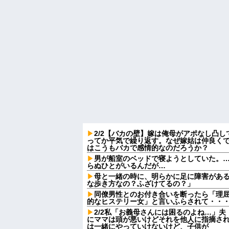
2/2【バカの壁】嫁は俺母がアポなし凸
ってか平気で繰り返す。なぜ嫁姑は仲良く
はこうもバカで感情的なのだろうか？
男が船室のベッドで寝ようとしていた。…
らぬひとがいるんだが…
母と一緒の時に、明らかに足に障害があ
な歩き方なの？ふざけてるの？」
同僚男性とのお付き合いを断ったら「理
的なヒステリー女」と言いふらされて・・
2/2私「お義母さんには困るのよね…」
にママは頭が悪いけどそれを他人に指摘さ
は一緒にやっていけないけど、子供が