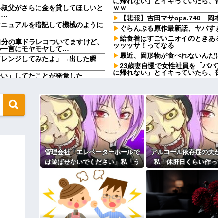
に帰れない」とイキっていたら、
い叔父がさらに金を貸してほしいと
ｗｗ
と…
【悲報】吉田マサops.740 岡本
マニュアルを暗記して機械のように
ぐらんぶる原作最新話、ヤバす
給食着はすごいニオイのときあ
「自分の車ドラレコついてますけど、
ッッッサ！ってなる
の一言にモヤモヤして…
最近、固形物が食べれないんだ
アレンジしてみたよ」→出した瞬
23歳妻自慢で女性社員を「ババ
に帰れない」とイキっていたら、
合い」してたことが発覚した
ｗｗ
なったんで僕のこと引き取ってほしい
彼氏「俺の親は毒親。だから結
引き取らなきゃいけないんだ...
彼氏「そのかわり俺もお前の親と
家族の車停めてたんだけど、中庭の
私「えっ」
運転手捕まえ「芝生を弁償して...
盆正月に夫の実家に長時間滞在
」に改名ｗｗｗｗｗｗｗｗ
実家を早々に退散する。私もそう
こと。女は許されない」
にみんなで神社行きます」←これ
同窓会で実験、「俺が青年実業
を見たら不愉快になる。この責任を
うちの猫、ほとんど鳴かないん
管理会社「エレベーターホールで
アルコール依存症の夫
欺く」←海外でも流行りだした結果
【切実】夫に無理と言われた私
は遊ばせないでください」私「う
私「休肝日くらい作っ
【徹底議論】近代日本史で最も
ちの子じゃないんですけど…」→
「必要ない！」→大暴
入りのドレスがこちらです←コレは
44歳無職です。精神科に通院
まさかの展開になり…
見たウトメに真実を話
りしたので離婚されそうです。「
登場ｗｗｗｗｗｗｗｗｗｗｗｗｗｗｗ
も信じてもらえません。助けて
先生から電話があったんだけど
ィギュアがヤバすぎるｗｗｗｗｗｗ
言ってたのが耳に残ってしまった