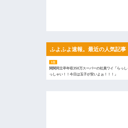
私「ちょっと、人の家の金庫触らないで
たから、開けてみようとしただけ☆』義兄
果・・・
私「初めて飲む味だけどなんのお茶？」
【GIF】JSのカンチョーワロタ
後続車にクラクションを鳴らされ彼氏が
んだ！降りてこいよ！」と怒鳴りだし...
【衝撃】報酬100万円超の治験募集がこち
【ネット騒然】惨殺されたタワマン頂き
ふよふよ速報。最近の人気記事
ｗｗｗｗｗｗｗｗｗｗ
【愕然】白のクラウン俺氏、高速道路左
wwwwwwwwwwww
百年の恋12-899 食べた量を張り合って
関関同立卒年収350万スーパーの社員ワイ「らっし
【悲報】佐藤輝明・・・２軍でも盛大に
っしゃい！！今日は玉子が安いよぉ！！！」
れ