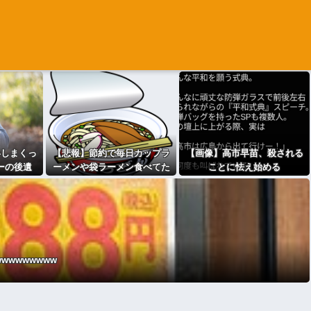
いしまくっ
【悲報】節約で毎日カップラ
【画像】高市早苗、殺される
ーの後遺
ーメンや袋ラーメン食べてた
ことに怯え始める
され始め
ワイ『ある事実』に気付くｗ
！
ｗｗｗｗｗ
wwwwwwww