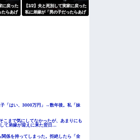
たよ
実家に戻った
【1/2】夫と死別して実家に戻った
ったらあげ
私に弟嫁が「男の子だったらあげ
告してき
ますよ☆」と妊娠を報告してき
を弟が継ぐ
た。そして私名義の家を弟が継ぐ
…
前提で話し出し…
子「はい、3000万円」→数年後。私「妹
はそこまで気にしてなかったが、あまりにも
そして弟嫁が迎えに来た翌日…
ら関係を持ってしまった。拒絶したら「全