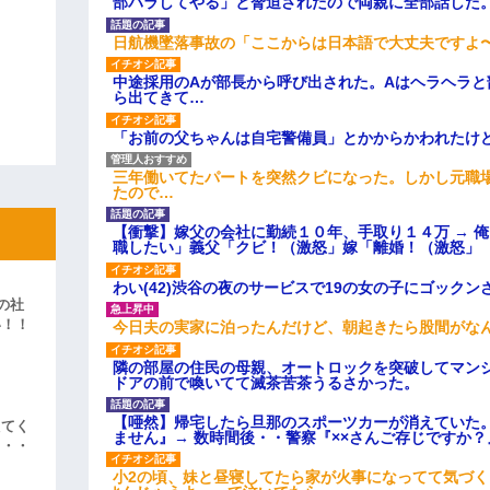
部バラしてやる」と脅迫されたので両親に全部話した
日航機墜落事故の「ここからは日本語で大丈夫ですよ
中途採用のAが部長から呼び出された。Aはヘラヘラと
ら出てきて…
「お前の父ちゃんは自宅警備員」とかからかわれたけ
三年働いてたパートを突然クビになった。しかし元職
たので…
【衝撃】嫁父の会社に勤続１０年、手取り１４万 → 
職したい」義父「クビ！（激怒」嫁「離婚！（激怒」
わい(42)渋谷の夜のサービスで19の女の子にゴック
の社
い！！
今日夫の実家に泊ったんだけど、朝起きたら股間がな
」
隣の部屋の住民の母親、オートロックを突破してマン
ドアの前で喚いてて滅茶苦茶うるさかった。
【唖然】帰宅したら旦那のスポーツカーが消えていた
えてく
ません』→ 数時間後・・警察『××さんご存じですか？
・・・
小2の頃、妹と昼寝してたら家が火事になってて気づく