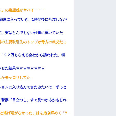
。
〜」の絶望感がヤバイ・・・
部屋に入っていき、1時間後に号泣しなが
ど、実はとんでもない仕事に就いていた
場の主要取引先のトップが母方の叔父だっ
俺「２２万もらえる会社から誘われた。転
ンさせた結果ｗｗｗｗｗｗｗｗ
んかモッコリしてた
ションに入り込んできたみたいで、ずっと
。警察『目立つし、すぐ見つかるかもしれ
』
と逃げ場がなかった。妹を抱き締めて「ﾀ