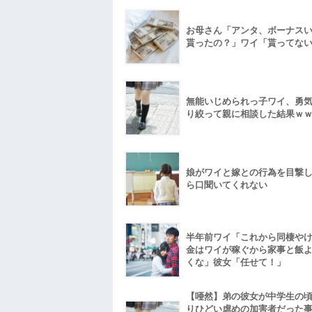
お母さん「アンタ、ボーナス
貰ったの？」ワイ「貰ってな
無能いじめられっ子ワイ、勇
り絞って親に相談した結果ｗ
娘がワイと嫁との行為を目撃
ら口聞いてくれない
半年前ワイ「これから同棲や
金はワイが稼ぐから家事と飯
くな」彼女「任せて！」
【唖然】弟の彼女が中学生の
りひどい虐めの加害者だった