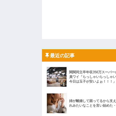
最近の記事
関関同立卒年収350万スーパー
員ワイ「らっしゃいらっしゃ
今日は玉子が安いよぉ！！！
姉が離婚して困ってるから支
れみたいなことを言い始めた