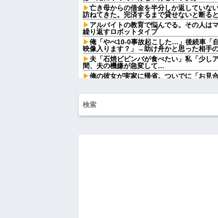
亡き母からの借金を半分しか返していな
訪ねてきた。完済するまで貸せないと断る
アルバイトの教育で悩んでる。その人は
繰り返すロボットタイプ
俺「やべ10-0事故起こした…」後続車
映像入ります？」→助け舟かと思った相手
夫「石焼ビビンバが食べたい」私「少し
間、夫の機嫌が急変して…
俺の彼女が実家に帰省。ついでに「お見
【人工障がい者】 甥(28)「両親が亡く
んですけど！」なんでいい年したヒキニートを
家族が車停める所は石畳でそこには２台
芝生上に知らない車が4台停まっていた 父が
【速報】れいわ新選組さん「いのちの党
ジャップ「クリスマスお祝いした1週間後
岡田斗司夫「人間の本音としてブサイク
どうとるんだ」
【画像】「マスク美人さん、また我々を
がこちらw w w w w w w
【画像】俺たちの姫、佳子さまのお気に
可愛過ぎるw w w w w w w w
【画像】 北海道、推定300kgのヒグマ
ｗｗｗｗｗ
ハードオフに売っていた4万4000円のフ
「こんな高いの？ｗｗ」「逆に超安い」