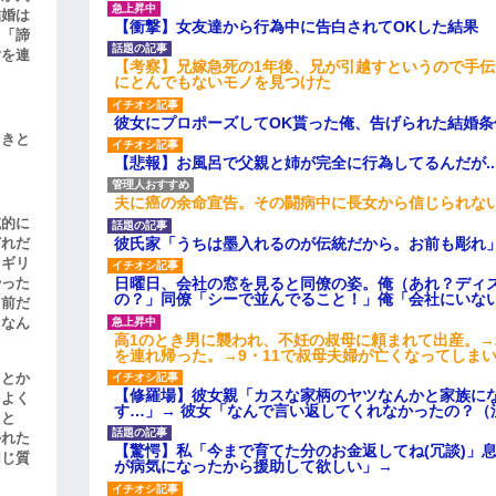
結婚は
【衝撃】女友達から行為中に告白されてOKした結果
、「諦
女を連
【考察】兄嫁急死の1年後、兄が引越すというので手
にとんでもないモノを見つけた
彼女にプロポーズしてOK貰った俺、告げられた結婚
引きと
【悲報】お風呂で父親と姉が完全に行為してるんだが..
夫に癌の余命宣告。その闘病中に長女から信じられな
滅的に
彼氏家「うちは墨入れるのが伝統だから。お前も彫れ」
どれだ
リギリ
日曜日、会社の窓を見ると同僚の姿。俺（あれ？ディ
やった
の？」同僚「シーで並んでること！」俺「会社にいな
名前だ
、なん
高1のとき男に襲われ、不妊の叔母に頼まれて出産。
を連れ帰った。→9・11で叔母夫婦が亡くなってしま
」とか
【修羅場】彼女親「カスな家柄のヤツなんかと家族に
をよく
す…」→ 彼女「なんで言い返してくれなかったの？（
たと
かれた
【驚愕】私「今まで育てた分のお金返してね(冗談)」息
同じ質
が病気になったから援助して欲しい」→