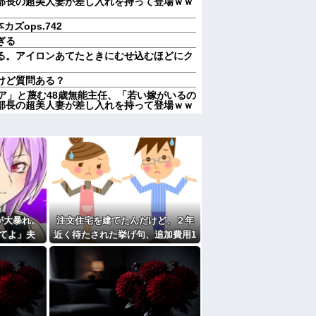
部長の超美人妻が差し入れを持って登場ｗｗ
カズops.742
ぎる
る。アイロンあてたときにむせ込むほどにク
けど質問ある？
ア」と蔑む48歳無能主任、「若い嫁がいるの
部長の超美人妻が差し入れを持って登場ｗｗ
婚しても一切関わらなくていい」私「うん」
一切関わらない。結婚の挨拶にも行かない」
しなきゃいけないのが苦痛。私「貴方は私の
していいはず」夫「それは男だから許される
家だったら女の子はどういう反応をするか」
だよな。 ○か月に一回くらいかな【再】
が大暴れ。
注文住宅を建てたんだけど、２年
の7年の無視生活、その理由がコレｗｗｗ
てよ」夫
近く待たされた挙げ句、追加費用1
取り返しのつかなかった失敗って何？
れする夫を
400万請求された。流石におかしい
中で生活保護を受けてます。妻に酷いことばか
した結果…
よね？
働くから」「心を入れ替えるから」と言って
、「～とか～」「～とか考えて～」と何度も