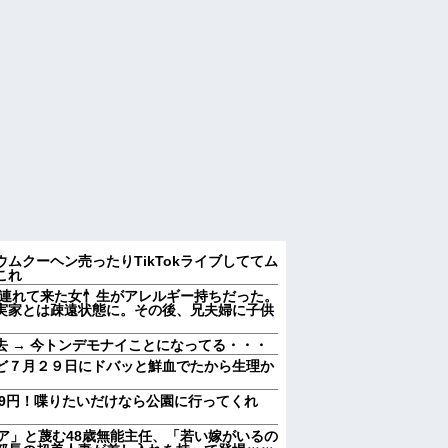
ムクーヘン売ったりTikTokライブしててム
これ
と連れて来た女忄生がアレルギー持ちだった。
実家とは疎遠状態に。その後、兄夫婦に子供
 → 今トンデモナイことになってる・・・
ど７月２９日にドバッと鮮血でたから生理か
39円！喋りたいだけなら公園に行ってくれ
ア」と蔑む48歳無能主任、「若い嫁がいるの