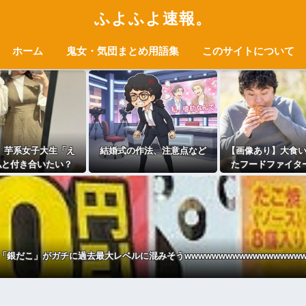
ふよふよ速報。
ホーム
鬼女・気団まとめ用語集
このサイトについて
】芋系女子大生「え
結婚式の作法、注意点など
【画像あり】大食
私と付き合いたい？
たフードファイタ
らこんなんだけどい
症、ついに明か
いの…？
」
る････！
銀だこ」がガチに過去最大レベルに混みそうwwwwwwwwwwwwwwwwww