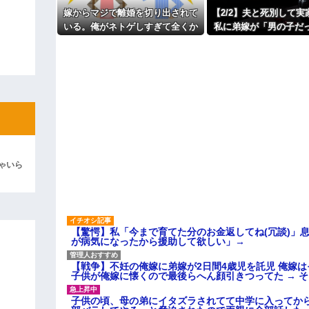
主な税金の成り立ちを調べてみ
よ！」キチママ『そこに金庫があっ
嫁からマジで離婚を切り出されて
【2/2】夫と死別して
「泥は出てけ！二度と来るな！」結
いる。俺がネトゲしすぎて全くか
私に弟嫁が「男の子だ
まわなかったのが原因らしく...
ますよ☆」と妊娠を報
彼「ちっ！」私「」
た。そして私名義の家
前提で話し出し
逆切れ。「何クラクション鳴らして
らｗｗｗｗｗ(※画像あり)
女子のこの動画、すげえええええｗ
車線を制限速度で走った結果
くる
ゃいら
やらかす←あまり悲しませないでく
【驚愕】私「今まで育てた分のお金返してね(冗談)」息
が病気になったから援助して欲しい」→
【戦争】不妊の俺嫁に弟嫁が2日間4歳児を託児 俺嫁
子供が俺嫁に懐くので最後らへん顔引きつってた → 
子供の頃、母の弟にイタズラされてて中学に入ってか