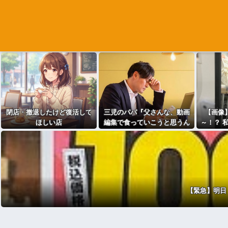
閉店・撤退したけど復活して
三児のパパ『父さんな、動画
【画像
ほしい店
編集で食っていこうと思うん
～！？ 
だ』→結果
私脱いだ
【緊急】明日「