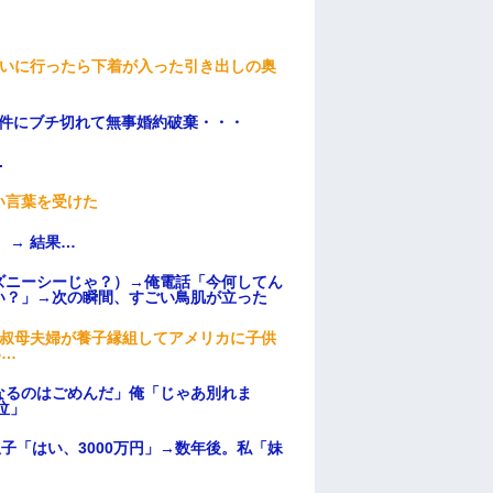
伝いに行ったら下着が入った引き出しの奥
条件にブチ切れて無事婚約破棄・・・
.
い言葉を受けた
 → 結果…
ズニーシーじゃ？）→俺電話「今何してん
い？」→次の瞬間、すごい鳥肌が立った
→叔母夫婦が養子縁組してアメリカに子供
い…
なるのはごめんだ」俺「じゃあ別れま
泣」
子「はい、3000万円」→数年後。私「妹