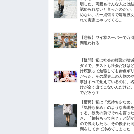
明した。両親もそんな人とは
認められないと言ったのだが
めない」の一点張りで毎週彼
れて実家にやってくる…
【悲報】ワイ将スーパーで万
間違われる
【疑問】私は社会の授業が壊
ダメで、テストも社会だけは
け頑張って勉強しても赤点ギ
だった。その歴史上の人物の
事はすべて覚えているのに、
けが全く出てこないんだけど
でだろう？
【驚愕】私は「気持ち少なめ
「気持ち多め」のような表現
する。彼氏の前でそれを言っ
き、「気持ちって何？」と聞
ので説明したら、その後また
問をしてきて冷めてしまった