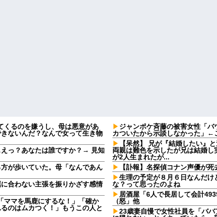
してくるのを嫌うし、母は悪意があ
ジャンポケ斉藤の被害女性「バウ
できないんだ？なんで女って生き物
カついたから示談しなかった」←
【呆然】 兄が『結婚したい』
えっ？あなたは誰ですか？→ 見知
両親は難色を示したが兄は結婚し
が2人生まれたが...
る方が歩いていた。母「なんであん
【訃報】名探偵コナン声優が死去
生理の予定が８月６日なんだけ
屈に合わない主張を振りかざす感情
な？って思ったのよね
・
居酒屋「6人で長居して会計49
夫「ママを馬鹿にするな！」「確か
（怒」他
れるのはムカつく！」もうこの人と
23歳妻自慢で女性社員を「ババ