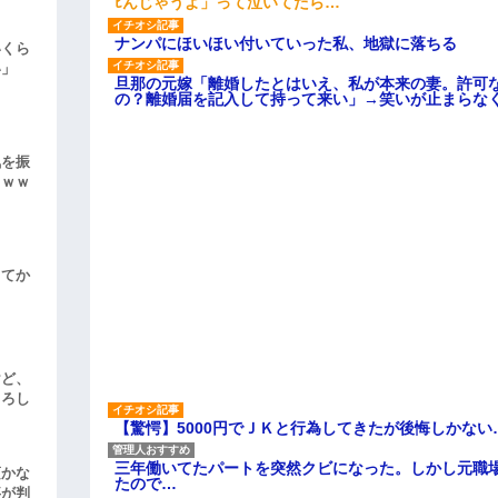
ﾋんじゃうよ」って泣いてたら…
ナンパにほいほい付いていった私、地獄に落ちる
いくら
い」
旦那の元嫁「離婚したとはいえ、私が本来の妻。許可
の？離婚届を記入して持って来い」→笑いが止まらな
気を振
ｗｗｗ
してか
けど、
よろし
【驚愕】5000円でＪＫと行為してきたが後悔しかない
三年働いてたパートを突然クビになった。しかし元職
頃かな
たので…
事が判