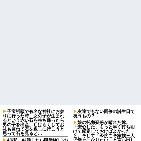
子宝祈願で有名な神社にお参
友達でもない同僚の誕生日て
りに行った時、女の子が生まれ
祝うもの？
るという赤い石を持ち帰ったら
娘の托卵疑惑が晴れた嫁。
男の子を出産。しばらくしてお
「安心した、もっと早く打ち明
礼も兼ねて石を返しに行こうと
けて鑑定しておけばよかった」
思って石を見ると…
と。そして「今度こそ家族三人
4/6私、結婚したい職業NO.1の
で幸せになりたい」と言い出し