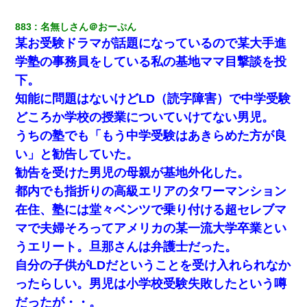
883
名無しさん＠おーぷん
某お受験ドラマが話題になっているので某大手進
学塾の事務員をしている私の基地ママ目撃談を投
下。
知能に問題はないけどLD（読字障害）で中学受験
どころか学校の授業についていけてない男児。
うちの塾でも「もう中学受験はあきらめた方が良
い」と勧告していた。
勧告を受けた男児の母親が基地外化した。
都内でも指折りの高級エリアのタワーマンション
在住、塾には堂々ベンツで乗り付ける超セレブマ
マで夫婦そろってアメリカの某一流大学卒業とい
うエリート。旦那さんは弁護士だった。
自分の子供がLDだということを受け入れられなか
ったらしい。男児は小学校受験失敗したという噂
だったが・・。