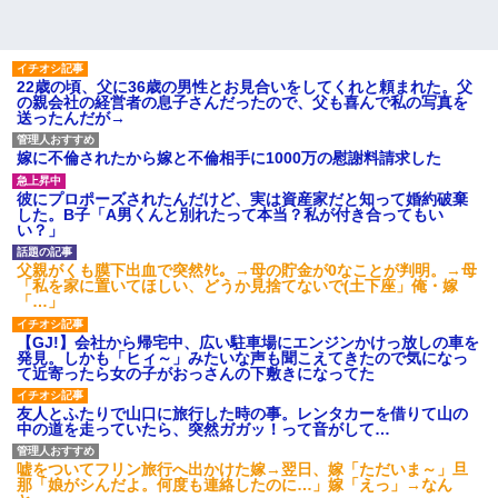
22歳の頃、父に36歳の男性とお見合いをしてくれと頼まれた。父
の親会社の経営者の息子さんだったので、父も喜んで私の写真を
送ったんだが→
嫁に不倫されたから嫁と不倫相手に1000万の慰謝料請求した
彼にプロポーズされたんだけど、実は資産家だと知って婚約破棄
した。B子「A男くんと別れたって本当？私が付き合ってもい
い？」
父親がくも膜下出血で突然ﾀﾋ。→母の貯金が0なことが判明。→母
「私を家に置いてほしい、どうか見捨てないで(土下座」俺・嫁
「…」
【GJ!】会社から帰宅中、広い駐車場にエンジンかけっ放しの車を
発見。しかも「ヒィ～」みたいな声も聞こえてきたので気になっ
て近寄ったら女の子がおっさんの下敷きになってた
友人とふたりで山口に旅行した時の事。レンタカーを借りて山の
中の道を走っていたら、突然ガガッ！って音がして…
嘘をついてフリン旅行へ出かけた嫁→翌日、嫁「ただいま～」旦
那「娘がシんだよ。何度も連絡したのに…」嫁「えっ」→なん