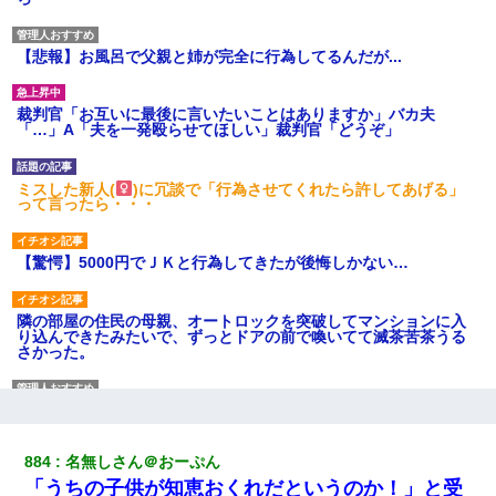
【悲報】お風呂で父親と姉が完全に行為してるんだが...
裁判官「お互いに最後に言いたいことはありますか」バカ夫
「…」A「夫を一発殴らせてほしい」裁判官「どうぞ」
ミスした新人(
)に冗談で「行為させてくれたら許してあげる」
って言ったら・・・
【驚愕】5000円でＪＫと行為してきたが後悔しかない…
隣の部屋の住民の母親、オートロックを突破してマンションに入
り込んできたみたいで、ずっとドアの前で喚いてて滅茶苦茶うる
さかった。
【復讐】義兄嫁「生活費、足りない分を貸してほしい」私「貸す
わけないでしょｗｗｗｗ」→ 理由を話したら泣き出して・・私
（あまりにも希望通り）
884
名無しさん＠おーぷん
「うちの子供が知恵おくれだというのか！」と受