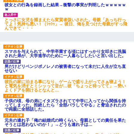
彼女との行為を録画した結果→衝撃の事実が判明したｗｗｗｗｗ
ｗ
とっさに女児を捕まえたら変質者扱いされた。母親「あっち行っ
てよ！気持ち悪い！（ｼｯｼｯ」→ 後日、俺を見つけた母親がすっ飛
んできて・・・
スマホを与えられて、中学卒業する頃にはすっかり女叩きに洗脳
された弟が、大学進学のために一人暮らししたいと言い出した。
男だけどリベンジポノレノの被害者になって未だに人生が立ち直
せない
彼氏の家に泊まる事になり、ゲームで盛り上がってさぁ寝よう！
と電気を消すとミシッって音が…彼「ちょっと待ってて」→勢い
よくドアを開けるとなんと…
子供の頃、母の弟にイタズラされてて中学に入ってから関係を持
ってしまった。拒絶したら「全部バラしてやる」と脅迫されたの
で両親に全部話した。
元夫の連れ子「俺の結婚式の時くらい、母親としての責任を果た
そうとは思わないのか！」→どうも連れ子は…