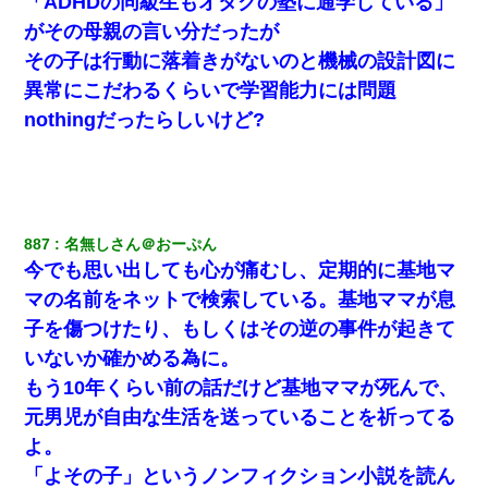
「ADHDの同級生もオタクの塾に通学している」
放置子が病院送りになったらしい → 俺（二度と帰ってくるなよ…
がその母親の言い分だったが
嫁を半身不随にしやがった恨みは、正直こんなもんじゃ晴れな
い）
その子は行動に落着きがないのと機械の設計図に
異常にこだわるくらいで学習能力には問題
【戦争】不妊の俺嫁に弟嫁が2日間4歳児を託児 俺嫁はそこまで気
nothingだったらしいけど?
にしてなかったが、あまりにも子供が俺嫁に懐くので最後らへん
顔引きつってた → そして弟嫁が迎えに来た翌日…
中途採用のAが部長から呼び出された。Aはヘラヘラと部屋に入っ
ていき、1時間後に号泣しながら出てきて…
887
名無しさん＠おーぷん
今でも思い出しても心が痛むし、定期的に基地マ
今日夫の実家に泊ったんだけど、朝起きたら股間がなんかモッコ
リしてた
マの名前をネットで検索している。基地ママが息
子を傷つけたり、もしくはその逆の事件が起きて
彼女との行為を録画した結果→衝撃の事実が判明したｗｗｗｗｗ
いないか確かめる為に。
ｗ
もう10年くらい前の話だけど基地ママが死んで、
元男児が自由な生活を送っていることを祈ってる
ワイアラサー主婦、昨晩久しぶりに夫と致した結果ｗｗｗｗｗ
よ。
「よその子」というノンフィクション小説を読ん
【衝撃】嫁父の会社に勤続１０年、手取り１４万 → 俺「２２万も