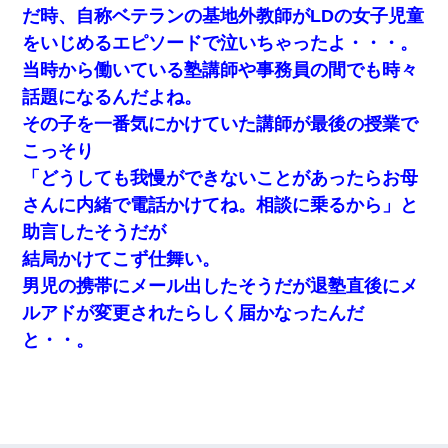
らえる会社から誘われた。転職したい」義父「クビ！（激怒」嫁
だ時、自称ベテランの基地外教師がLDの女子児童
「離婚！（激怒」
をいじめるエピソードで泣いちゃったよ・・・。
クラスで一人無口で誰とも話さない男子がいた。→修学旅行に来
当時から働いている塾講師や事務員の間でも時々
なかったその男子に女子達がお土産を渡した。5分後…
話題になるんだよね。
その子を一番気にかけていた講師が最後の授業で
【修羅場】彼女親「カスな家柄のヤツなんかと家族になるのはご
めんだ」俺「じゃあ別れます…」→ 彼女「なんで言い返してくれ
こっそり
なかったの？（泣」
「どうしても我慢ができないことがあったらお母
さんに内緒で電話かけてね。相談に乗るから」と
【報告者がキチ】嫁「妊娠した」俺『それじゃあ皆に祝ってもら
おう』友人達を家に連れ帰ってホームパーティー→俺『皆に祝え
助言したそうだが
てもらえて良かったな！』→
結局かけてこず仕舞い。
男児の携帯にメール出したそうだが退塾直後にメ
[緊急]ベロベロの女に声をかけて行為してきた結果
ルアドが変更されたらしく届かなったんだ
と・・。
32歳ワイ、34歳の可愛い女と付き合うも現実を知ってしまい無事
死亡・・・
妻が亡くなったんだけど正直ガチで嬉しい