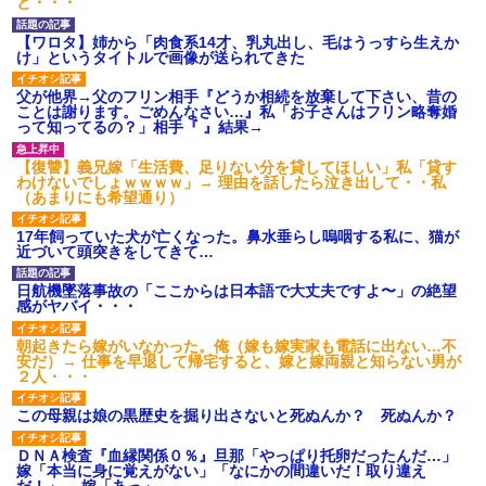
と・・・
【ワロタ】姉から「肉食系14才、乳丸出し、毛はうっすら生えか
け」というタイトルで画像が送られてきた
父が他界→父のフリン相手『どうか相続を放棄して下さい、昔の
ことは謝ります。ごめんなさい…』私「お子さんはフリン略奪婚
って知ってるの？」相手『 』結果→
【復讐】義兄嫁「生活費、足りない分を貸してほしい」私「貸す
わけないでしょｗｗｗｗ」→ 理由を話したら泣き出して・・私
（あまりにも希望通り）
17年飼っていた犬が亡くなった。鼻水垂らし嗚咽する私に、猫が
近づいて頭突きをしてきて…
日航機墜落事故の「ここからは日本語で大丈夫ですよ〜」の絶望
感がヤバイ・・・
朝起きたら嫁がいなかった。俺（嫁も嫁実家も電話に出ない…不
安だ）→ 仕事を早退して帰宅すると、嫁と嫁両親と知らない男が
２人・・・
この母親は娘の黒歴史を掘り出さないと死ぬんか？ 死ぬんか？
ＤＮＡ検査『血縁関係０％』旦那「やっぱり托卵だったんだ…」
嫁「本当に身に覚えがない」「なにかの間違いだ！取り違え
だ！」→ 嫁「あっ」