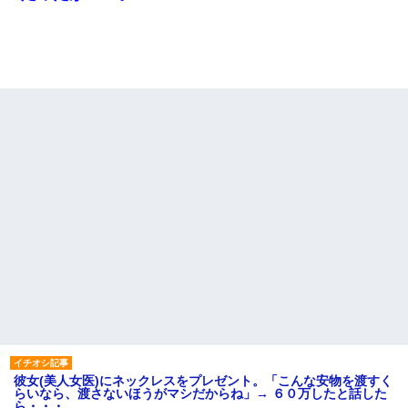
彼女(美人女医)にネックレスをプレゼント。「こんな安物を渡すく
らいなら、渡さないほうがマシだからね」→ ６０万したと話した
ら・・・