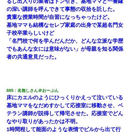
るし出入りの業者はドン引き、基地ママと一番縁
の深い講師を呼んできて事態の収拾を託した。
【まぬけ】夫「離婚だ！」私「わかった。で？」夫「慰謝料
貴重な授業時間が自習になっちゃったけど。
だ！」私「いいけど弁護士通して。私も請求する」夫「」
基地ママも結構なセレブ家庭の出身で某超名門女
子校卒業らしいけど
私は家が貧しくて、手に職をつけようと看護師になった。だけど
卒業を控えた年の1月末、車にひかれて看護師になれなくなった。
「名門校で何を学んだんだか、どんな立派な学歴
でもあんな女には意味がない」が母親を知る関係
義兄嫁が義実家で「コロナ陽性だったからこのまま療養させて下
者の共通意見だった。
さい」と言い出してド修羅場になった
【衝撃】ヤンキー女に「サせて」って言った結果
出張中の旦那から『フリンしやがって、このクズ』と電話が。私
885
名無しさん＠おーぷん
「本当に家まで来たの？証拠は？」旦那「俺の言葉が信じられな
床にカエルのようにひっくりかえって泣いている
いのか！」→ 離婚後
基地ママをなだめすかして応接室に移動させ、ベ
テラン講師が説得して帰宅させた。応接室でどん
9月に付き合い始めたけどこの、この人と結婚はないわと判断して
別れた。その元彼が交通事故で重体になっているらしく…
なやり取りがあったかは不明。
1時間程して能面のような表情でビルから出て行