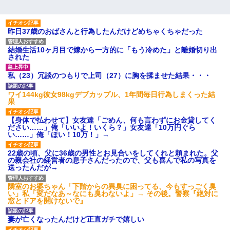
近所のお寺に住み込みで手伝いしてる知的障害のオッサンがい
た。ある日、オッサンが火かき棒を持って顔を真っ赤にしながら
走り回っていて…
昨日37歳のおばさんと行為したんだけどめちゃくちゃだった
結婚生活10ヶ月目で嫁から一方的に「もう冷めた」と離婚切り出
された
私（23）冗談のつもりで上司（27）に胸を揉ませた結果・・・
ワイ144kg彼女98kgデブカップル、1年間毎日行為しまくった結
果
【身体で払わせて】女友達「ごめん、何も言わずにお金貸してく
ださい……」俺「いいよ！いくら？」女友達「10万円ぐら
い……」俺「ほい！10万！」→
22歳の頃、父に36歳の男性とお見合いをしてくれと頼まれた。父
の親会社の経営者の息子さんだったので、父も喜んで私の写真を
送ったんだが→
隣室のお婆ちゃん「下階からの異臭に困ってる、今もすっごく臭
い」私「変だなあ～なにも臭わないよ」→ その後。警察『絶対に
窓とドアを開けないで』
妻が亡くなったんだけど正直ガチで嬉しい