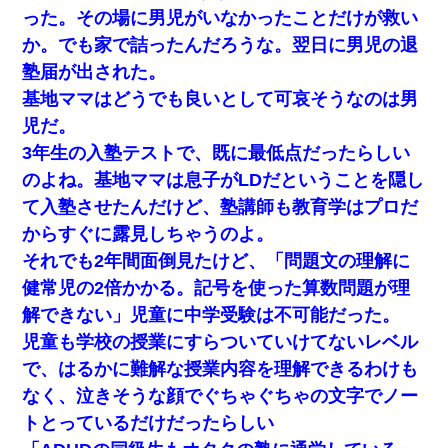
日航機墜落事故の「ここからは日本語で大丈夫ですよ〜」の絶望
った。その場に男児がいなかったことだけが救い
感がヤバイ・・・
か。でも家で詰ったんだろうな。翌日に男児の退
塾届が出された。
嫁の妹（26歳）がずっとウチに泊まりに来た結果→俺がヤバイｗ
ｗｗｗｗｗｗｗ
基地ママはどうでも良いとして可哀そうなのは男
児だ。
童貞俺、宅飲みした女友達2人を家に泊めた結果ｗｗｗｗｗｗ
3年生の入塾テストで、既に最低点だったらしい
のよね。基地ママは息子がLDだということを隠し
この母親は娘の黒歴史を掘り出さないと死ぬんか？ 死ぬんか？
て入塾させたんだけど、塾講師も教育学はプロだ
からすぐに露見しちゃうのよ。
ホテルに泊まったんだけど従業員が最悪だった。折角の旅行で何
故私が怒鳴られなきゃいけなかったのだ
それでも2年間面倒見たけど、「問題文の理解に
健常児の2倍かかる。記号を使った算数問題が理
【GJ!】会社から帰宅中、広い駐車場にエンジンかけっ放しの車を
解できない」児童に中学受験は不可能だった。
発見。しかも「ヒィ～」みたいな声も聞こえてきたので気になっ
て近寄ったら女の子がおっさんの下敷きになってた
児童も学校の授業にすらついていけてないレベル
で、はるかに難解な授業内容を理解できるわけも
嘘をついてフリン旅行へ出かけた嫁→翌日、嫁「ただいま～」旦
なく、泣きそうな顔でぐちゃぐちゃの文字でノー
那「娘がシんだよ。何度も連絡したのに…」嫁「えっ」→なん
と・・・
トとっているだけだったらしい