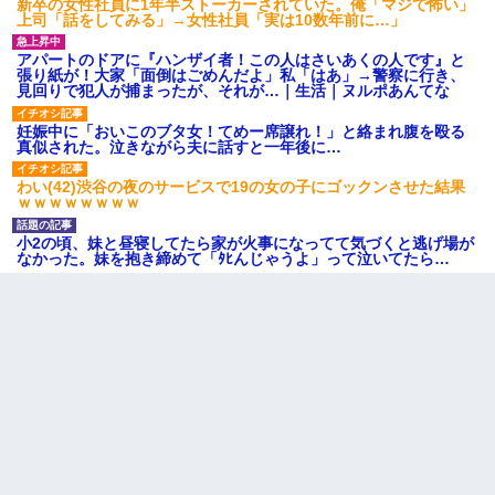
新卒の女性社員に1年半ストーカーされていた。俺「マジで怖い」
上司「話をしてみる」→女性社員「実は10数年前に…」
アパートのドアに『ハンザイ者！この人はさいあくの人です』と
張り紙が！大家「面倒はごめんだよ」私「はあ」→警察に行き、
見回りで犯人が捕まったが、それが…｜生活｜ヌルポあんてな
妊娠中に「おいこのブタ女！てめー席譲れ！」と絡まれ腹を殴る
真似された。泣きながら夫に話すと一年後に…
わい(42)渋谷の夜のサービスで19の女の子にゴックンさせた結果
ｗｗｗｗｗｗｗｗ
小2の頃、妹と昼寝してたら家が火事になってて気づくと逃げ場が
なかった。妹を抱き締めて「ﾀﾋんじゃうよ」って泣いてたら…