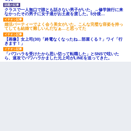
クラスで一人無口で誰とも話さない男子がいた。→修学旅行に来
なかったその男子に女子達がお土産を渡した。5分後…
婚活パーティーでよく会う美女がいた。こんな完璧な容姿を持っ
てしても結婚て難しいんだなぁ…と思ってた
【画像】女上司(30)「終電なくなったね…部屋くる？」ワイ「行
きます！」
「パワハラを受けたから思い切って転職した」とSNSで呟いた
ら、速攻でパワハラかました元上司がLINEを送ってきた。