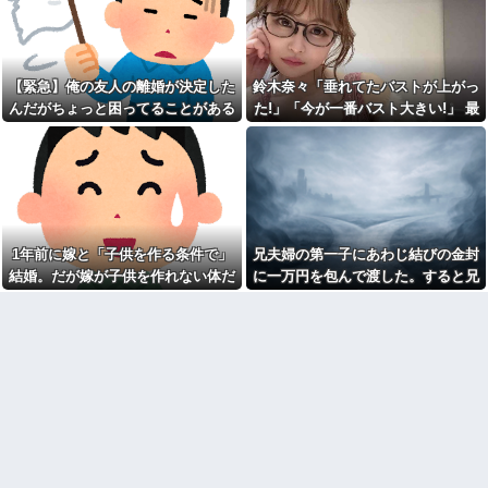
道路に面してて砂利敷きして
が・・・
記を見て、隠されていた本音を
るうちの土地。最近、DQNステ
知ることになり…
ップワゴンが５日程無断駐車。
A子母が「いじめるならうちの
さすがに腹が立ったので近所の
娘にしなさい」と学校やいじめ
金属加工工場に作ってもらった
っ子へ言い続けた。それで明る
ある物を…結果ｗｗｗ
【緊急】俺の友人の離婚が決定した
鈴木奈々「垂れてたバストが上がっ
かったA子が声も出さず瞬きだけ
イベント派遣で陰湿にいじら
んだがちょっと困ってることがある
た!」「今が一番バスト大きい!」 最
で返事するように…
れていた地味な男性スタッフ。
新の身長・体重も報告
スーパーでカゴやカート置き
ある日、高さ3mの階段から落ち
去りにする人が増えた気がす
かけた子どもをパルクールで爆
る。迷惑だと考えないのか
走＆ダイブし間一髪で救出！職
場の手のひら返しと評価爆上げ
母「おばあちゃんが従兄弟と
が凄まじかったｗｗ
結婚させようとしてる」私「ち
ょうどいい、その話利用する
【徹底議論】「日本をダメに
わ」→3日後にまさかの展開…
した総理大臣」←結局誰だと思
う？
1年前に嫁と「子供を作る条件で」
兄夫婦の第一子にあわじ結びの金封
鍵失くした男「45分だけ部屋
に入れろ！何もしないから！」
欠勤連絡してきた後輩を「未
結婚。だが嫁が子供を作れない体だ
に一万円を包んで渡した。すると兄
→女子大生「無理です（警察呼
読スルー」して強引に出勤させ
と知ったので離婚へ。
嫁から「もう二度と子供を産めない
びます）」→男「熱中症になれ
た。無事に終わった夜、後輩か
ってか！使えないな！」完全に...
ら届いた「意味深なLINE」の内
ことを望んでいるってことなんでし
容に血の気が引いた話←完全に
【画像】令和最新版の宇垣美
ょ！」とキレられ…
未読スルー見抜かれてて草
里さん←こう言うのでいいんだ
よが目一杯詰まってると話題にw
私のご飯に必ずケチをつけ、
w w w w w w w w
味が薄いと醤油をかける舅に
DQN返し
【画像】こういうキュートな
お尻をしてるヒロイン
最初はちょっと素直すぎるだ
wwwwwwwwww
けか？と思ってたが、マウンテ
ィング癖が凄まじいと分かって
【衝撃】ジャンポケ斉藤の被
切った友人がいた
害女性「バウムクーヘン売った