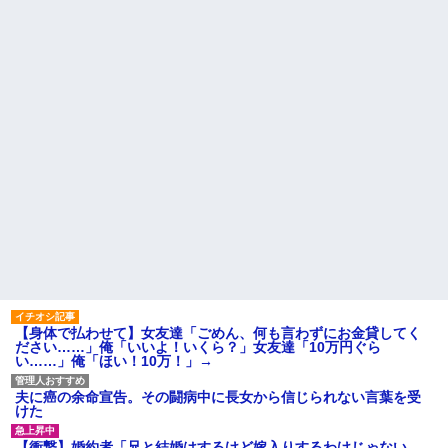
りTikTokライブしててムカつい
旦那の祖父が亡くなった。私
たから示談しなかった」←コレ
「エプロン持って行った方がい
ってさ…
いよね」旦那「余計な出費すん
な。そんなもん買うなら今後一
【怒報】国税庁「あのさぁ！
切金を出さねぇぞ」私「え
君らがちゃんと納税してくれな
っ…」
いとこうなっちゃうけどどうす
る？！」←これw w w w w w w
【速報】ユニクロの置くだけ
w
セルフレジ、スーパーにも導入
へ
【画像】愛知の半グレ、怖す
ぎる→御尊顔がこちら…
映画デートの予定をドタキャ
ンされて、見てない映画のチケ
【は？】 停車中、車にぶつけ
代を奢らされて、これはダメだ
られた私「警察呼ぶ」相手のお
と思って別れたよ
ばさん「今時間ないんだけど！
警察何分で来るの！？早くし
主な税金の成り立ちを調べて
ろ！怒」私「はぁ？」そこへ警...
みたよ
ハードオフに売っていた4万
4000円のフィギュアがヤバすぎ
るｗｗｗｗｗｗ「こんな高い
の？ｗｗ」「逆に超安い」
私「ちょっと、人の家の金庫
触らないでよ！」キチママ『そ
【身体で払わせて】女友達「ごめん、何も言わずにお金貸してく
こに金庫があったから、開けて
ださい……」俺「いいよ！いくら？」女友達「10万円ぐら
みようとしただけ☆』義兄「泥
い……」俺「ほい！10万！」→
は出てけ！二度と来るな！」結
果・・・
私「初めて飲む味だけどなん
夫に癌の余命宣告。その闘病中に長女から信じられない言葉を受
のお茶？」彼「ちっ！」私「」
けた
【GIF】JSのカンチョーワロ
タ
【衝撃】婚約者「兄と結婚はするけど嫁入りするわけじゃない。