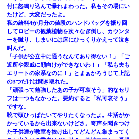
ＤＮＡ検査『血縁関係０％』旦那「やっぱり托卵だったんだ…」
嫁「本当に身に覚えがない」「なにかの間違いだ！取り違え
付に怒鳴り込んで暴れまわった。私もその場にい
だ！」→ 嫁「あっ」
たけど、大変だったよ。
私の給料4か月分の値段のハンドバッグを振り回
【衝撃】婚約者「兄と結婚はするけど嫁入りするわけじゃない。
お互い干渉はしないようにしましょう」→ その後に結納金の話を
してロビーの観葉植物を次々なぎ倒し、カウンタ
したので、母が・・・
ーを蹴り、しまいには床にひっくりかえって泣き
叫んだ。
我が家のガレージに見知らぬ車。俺「もしもし、玄関にもシャッ
ターリモコンあるだろ？DOWNのボタン押してｗ」→ 待つこと１
「子供が公立中に通うなんてあり得ない！」「ご
時間弱・・・
近所や親戚に顔向けができないわ！」「私も夫も
エリートの家系なのに！」とまぁかろうじて上記
書店「息子さんが万引きしました」私「はっ？(息子目の前にいる
し…)うちの子ではないので迎えに行きません」→息子を名乗って
の3つだけは聞き取れた。
た人物の正体が判明するも・・・
「頑張って勉強したあの子が可哀そう」的なセリ
フは一つもなかった。要約すると「私可哀そう」
アパートのドアに『ハンザイ者！この人はさいあくの人です』と
張り紙が！大家「面倒はごめんだよ」私「はあ」→警察に行き、
ですな。
見回りで犯人が捕まったが、それが…｜生活｜ヌルポあんてな
靴で頭ひっぱたいてやりたくなったよ。生活がか
かっているから出来ないけどさ。奇声を聞きつけ
小学生の妹が20代の弟とチューしてるのに、見て見ぬふりの親を
見てから実家を出た。それから15年、妹が弟の子を妊娠したらし
た子供達が教室を抜け出してどんどん集まってく
くもう堕胎できない月なんだと母から連絡がきた…｜生活｜ワロ
タあんてな