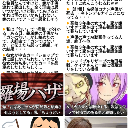
公務員なんですけど、嫁が子供
た！！ごめんこうむるわｗｗ
連れて家出した。全く理由は思
【訃報】名探偵コナン声優が
いつかないけど強いてあげると
死去 → 今トンデモナイことにな
すれば母のせいかもしれない。
ってる・・・
嫁のせいでアトピー悪化しそう
→
高校３年生の女です。家が嫌
いすぎて家を出て現在養護施設
私は『匂い』で “病気” が分か
で暮らしています
る→ある日、義弟嫁の子供から
「ガンの匂い」がし始めたの
声優の声でAI動画作ってる人
で、夫経由で「ガンではない
達、終了へ他
か」と伝えたら怒って絶縁、そ
高校３年生の女です。家が嫌
の結果・・・
いすぎて家を出て現在養護施設
彼女が中古カードショップで
で暮らしています
男に話しかけられた。いきなり
レッドブルリザーブの角田裕
彼女の持ち歩いてたカードを品
毅、ケイナさんと一緒に酒蔵巡
定めしだしたらしく…
りをしている模様
同僚男性とのお付き合いを断
鍵失くした男「45分だけ部屋
ったら「理屈に合わない主張を
に入れろ！何もしないから！」
振りかざす感情的なヒステリー
→女子大生「無理です（警察呼
女」と言いふらされて・・・
びます）」→男「熱中症になれ
転校生と仲良くなってその子
ってか！使えないな！」完全に
の家に遊びに行ったら私が小さ
不審者で草ｗｗｗ
い頃に撮った写真があった
【画像】水着の女さん「は
Aさんの家に子連れで集まって
い、好きに触っていーーーーー
母「おばあちゃんが従兄弟と結婚さ
女「今の夫とは離婚する。次はマジ
遊ばせてたときに、ゲーム機が
ーーよ？笑」⇒♡♡
せようとしてる」私「ちょうどい
メで経済力のある男と結婚したい
壊れた。親は「誰がやった
【画像】水着の女さん「は
の？」と犯人探しが始まり...
い、その話利用するわ」→3日後に
な」私「幸せになってね！」→産科
い、好きに触っていーーーーー
私「どこに行ってたの？」娘
ーーよ？笑」⇒♡♡
まさかの展開…
の授乳室で出会った女性のその後
「…」→無言で家を出た娘の日