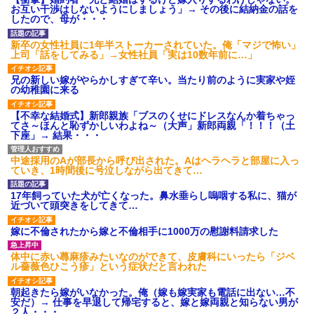
お互い干渉はしないようにしましょう」→ その後に結納金の話を
後続車にクラクションを鳴ら
したので、母が・・・
され彼氏が逆切れ。「何クラク
ション鳴らしてんだ！降りてこ
いよ！」と怒鳴りだし...
新卒の女性社員に1年半ストーカーされていた。俺「マジで怖い」
上司「話をしてみる」→女性社員「実は10数年前に…」
【衝撃】報酬100万円超の治験
募集がこちらｗｗｗｗｗ(※画像
あり)
兄の新しい嫁がやらかしすぎて辛い。当たり前のように実家や姪
の幼稚園に来る
【ネット騒然】惨殺されたタ
ワマン頂き女子のこの動画、す
げえええええｗｗｗｗｗｗｗｗ
【不幸な結婚式】新郎親族「ブスのくせにドレスなんか着ちゃっ
ｗｗｗ
てさ～ほんと恥ずかしいわよね～（大声」新郎両親「！！！（土
下座」→ 結果・・・
【愕然】白のクラウン俺氏、
高速道路左車線を制限速度で走
った結果wwwwwwwwwwww
中途採用のAが部長から呼び出された。Aはヘラヘラと部屋に入っ
百年の恋12-899 食べた量を
ていき、1時間後に号泣しながら出てきて…
張り合ってくる
【悲報】佐藤輝明・・・２軍
17年飼っていた犬が亡くなった。鼻水垂らし嗚咽する私に、猫が
でも盛大にやらかす←あまり悲
近づいて頭突きをしてきて…
しませないでくれ
嫁に不倫されたから嫁と不倫相手に1000万の慰謝料請求した
体中に赤い蕁麻疹みたいなのができて、皮膚科にいったら「ジベ
ル薔薇色ひこう疹」という症状だと言われた
朝起きたら嫁がいなかった。俺（嫁も嫁実家も電話に出ない…不
安だ）→ 仕事を早退して帰宅すると、嫁と嫁両親と知らない男が
２人・・・