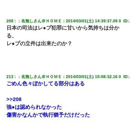
何年か前に妹は離婚している。当時生まれた姪が義弟の子じゃな
かったため妹有責での離婚になり…
208
：
名無しさん＠ＨＯＭＥ
：
2014/03/01(土) 14:39:37.09 0 
 ID:
22歳の頃、父に36歳の男性とお見合いをしてくれと頼まれた。父
日本の司法はレ●プ犯罪に甘いから気持ちは分か
の親会社の経営者の息子さんだったので、父も喜んで私の写真を
送ったんだが→
る、
レ●プの立件は出来たのか？
俺「初対面でなに言ったか覚えてる？」嫁「臭いんだよ！キモオ
タ？だっけ？」俺「だいたい合ってる。で、なんで告白してきた
の？」→
ずっとニートだと思ってた同居の義弟が投資で旦那より稼いでる
とか知らなかった…
213
：
名無しさん＠ＨＯＭＥ
：
2014/03/01(土) 15:08:32.16 0 
 ID:
ごめん色々ぼかしてる部分はある
【身体で払わせて】女友達「ごめん、何も言わずにお金貸してく
ださい……」俺「いいよ！いくら？」女友達「10万円ぐら
い……」俺「ほい！10万！」→
>>208
強●は認められなかった
義兄嫁「娘が大学に入ったら下宿させて」私「しつこい、学校斡
傷害かなんかで執行猶予だけだった
旋のアパートに行け」→ 旦那が義兄に通報したら「志望校を変え
ろ！」とキレて・・・