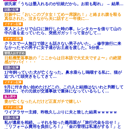
【家族内争い】 嫁のピアノを
母「可哀想。孫ちゃんと一緒に
彼氏家「うちは墨入れるのが伝統だから。お前も彫れ」 → 結果…
兄嫁が欲しがり親も譲れと言い
ＴＤＬに連れて行ってあげた
出した結果…ｗｗｗｗ
い」→Ａママに烈火の如くキレ
妊娠中に「おいこのブタ女！てめー席譲れ！」と絡まれ腹を殴る
【悲報】 マイナ保険証のクソ
られた
真似された。泣きながら夫に話すと一年後に…
ぶり、バレるｗｗｗｗｗｗｗｗ
こども園から孫が怪我した迎
ｗ
えにと連絡あり。石をどかして
友人とふたりで山口に旅行した時の事。レンタカーを借りて山の
ハードオフに売っていた4万
ミミズ集め足の上に石を落とし
中の道を走っていたら、突然ガガッ！って音がして…
4000円のフィギュアがヤバすぎ
たそうな
るｗｗｗｗｗｗ「こんな高い
【悲報】『自認レイブンクロ
の？ｗｗ」「逆に超安い」
クラスで一人無口で誰とも話さない男子がいた。→修学旅行に来
ー』 ← こいつらのタチ悪い率は
なかったその男子に女子達がお土産を渡した。5分後…
私「ちょっと、人の家の金庫
異常
触らないでよ！」キチママ『そ
【衝撃】嫁の言葉に確信！5年
こに金庫があったから、開けて
間拒否の末、離婚を決意した理
日航機墜落事故の「ここからは日本語で大丈夫ですよ〜」の絶望
みようとしただけ☆』義兄「泥
由が切なすぎるｗｗｗｗ
感がヤバイ・・・
は出てけ！二度と来るな！」結
果・・・
主な税金の成り立ちを調べて
みたよ
17年飼っていた犬が亡くなった。鼻水垂らし嗚咽する私に、猫が
私「初めて飲む味だけどなん
近づいて頭突きをしてきて…
のお茶？」彼「ちっ！」私「」
【GIF】JSのカンチョーワロ
9月に付き合い始めたけどこの、この人と結婚はないわと判断して
タ
別れた。その元彼が交通事故で重体になっているらしく…
後続車にクラクションを鳴ら
され彼氏が逆切れ。「何クラク
妻が亡くなったんだけど正直ガチで嬉しい
ション鳴らしてんだ！降りてこ
いよ！」と怒鳴りだし...
ワイアラサー主婦、昨晩久しぶりに夫と致した結果ｗｗｗｗｗ
【衝撃】報酬100万円超の治験
募集がこちらｗｗｗｗｗ(※画像
あり)
私が遺産を相続。→それを知った義両親が「旅行代金を出せ！」
【ネット騒然】惨殺されたタ
「リフォーム費用を負担しろ！」「金の管理は私達がする！」と