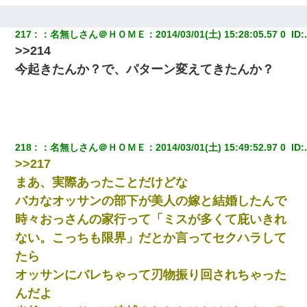
私が遺産を相続。→それを知った義両親が「旅行代金を出せ！」
「リフォーム費用を負担しろ！」「金の管理は私達がする！」と
217
：
名無しさん＠ＨＯＭＥ
：
2014/03/01(土) 15:28:05.57 0 
 ID:
浅ましくも集りにきた。
>>214
今起きたんか？で、パターン変えてきたんか？
【悲報】姉と入浴中に大きくなってしまった結果ｗｗｗｗｗｗｗ
ｗ
日航機墜落事故の「ここからは日本語で大丈夫ですよ〜」の絶望
感がヤバイ・・・
218
：
名無しさん＠ＨＯＭＥ
：
2014/03/01(土) 15:49:52.97 0 
 ID:
>>217
元旦那から復縁要請。息子「最新型のiPhoneも買えない貧乏は嫌
だ、再婚して」私「なら父親と暮らせ」息子「やった＾＾」私
まあ、実際あったことだけどな
（もう手遅れだったんだな…）
バカなオッサンの部下が美人の嫁と結婚したんで
時々おっさんの家行って「ミスが多くて庇いきれ
義兄嫁が義実家で「コロナ陽性だったからこのまま療養させて下
さい」と言い出してド修羅場になった
ない。こっちも限界」だとか言ってセクハラして
たら
妹が嘘つきな元カレと寄りを戻してしまったという話をしていた
オッサンにバレちゃって刃物振り回されちゃった
ら、旦那の顔が曇って雰囲気が一転。そそくさと話を切り上げて
いつもより早く寝付いてしまった…｜生活｜ワロタあんてな
んだよ