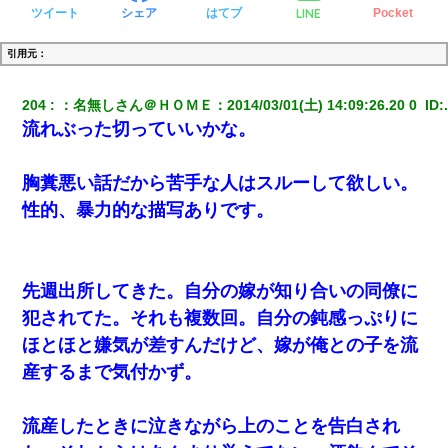
LINE
ツイート
シェア
はてブ
Pocket
引用元：
204
：
名無しさん＠ＨＯＭＥ
：
2014/03/01(土) 14:09:26.20 0 
 ID:
流れぶった切っていいかな。
胸糞悪い話だから苦手な人はスルーして欲しい。
性的、暴力的な描写ありです。
先週出所してきた。自分の嫁が知り合いの同僚に
犯されてた。それも複数回。自分の鈍感っぷりに
ほとほと嫌気が差すんだけど、嫁が俺との子を流
産するまで気付かず。
流産したときに泣きながら上のことを告白され