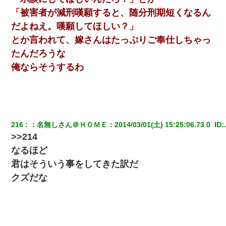
嫁＆娘「そんな匂いしない…」ある日、友人奥「素敵なアンティ
ークですね！」俺（！？）
「被害者が減刑嘆願すると、随分刑期短くなるん
だよねえ。嘆願してほしい？」
わい(42)渋谷の夜のサービスで19の女の子にゴックンさせた結果
とか言われて、嫁さんはたっぷりご奉仕しちゃっ
ｗｗｗｗｗｗｗｗ
たんだろうな
俺ならそうするわ
彼女(美人女医)にネックレスをプレゼント。「こんな安物を渡すく
らいなら、渡さないほうがマシだからね」→ ６０万したと話した
ら・・・
妻「ずっと好きだった人と一緒になりたいから、わかれてくださ
い」→離婚後、娘と実家で生活してると…
216
：
名無しさん＠ＨＯＭＥ
：
2014/03/01(土) 15:25:06.73 0 
 ID:
>>214
【画像】女上司(30)「終電なくなったね…部屋くる？」ワイ「行
なるほど
きます！」
君はそういう事をしてきた訳だ
クズだな
私「まとめ買いして冷凍ストックしてる」Ａ「ずるい！クレク
レ！」私「なんでよ」Ａ「ケーチ！バーカ！」→ 後日、Ａ旦那が
凸してきた
童貞俺、宅飲みした女友達2人を家に泊めた結果ｗｗｗｗｗｗ