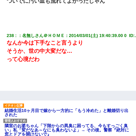
ついでに汚い血も流れてよかったじゃん
238
：
名無しさん＠ＨＯＭＥ
：
2014/03/01(土) 19:40:39.00 0 
 ID:
なんか今は下手なこと言うより
そうか、世の中大変だな…
って心境だわ
結婚生活10ヶ月目で嫁から一方的に「もう冷めた」と離婚切り出
された
隣室のお婆ちゃん「下階からの異臭に困ってる、今もすっごく臭
い」私「変だなあ～なにも臭わないよ」→ その後。警察『絶対に
窓とドアを開けないで』