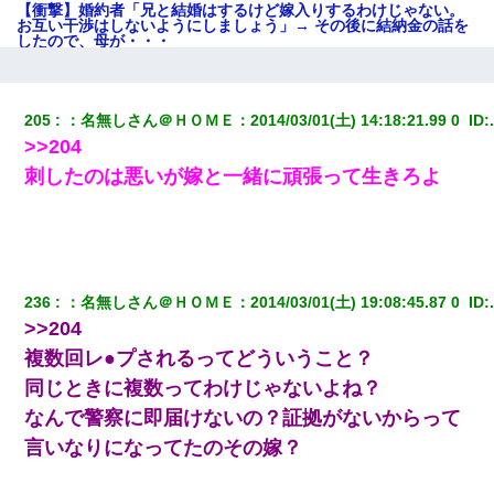
【衝撃】婚約者「兄と結婚はするけど嫁入りするわけじゃない。
お互い干渉はしないようにしましょう」→ その後に結納金の話を
したので、母が・・・
彼女にプロポーズしてOK貰った俺、告げられた結婚条件にブチ切
れて無事婚約破棄・・・
205
：
名無しさん＠ＨＯＭＥ
：
2014/03/01(土) 14:18:21.99 0 
 ID:
>>204
【修羅場】彼女親「カスな家柄のヤツなんかと家族になるのはご
刺したのは悪いが嫁と一緒に頑張って生きろよ
めんだ」俺「じゃあ別れます…」→ 彼女「なんで言い返してくれ
なかったの？（泣」
妻と同居し始めたときから、よく妻が「どこかで音漏れしてな
い？音楽聞こえる」と言っていて…
236
：
名無しさん＠ＨＯＭＥ
：
2014/03/01(土) 19:08:45.87 0 
 ID:
>>204
夫の友達がBBQを定期的に開催して夫婦で参加してたんだけど、
女性側のリーダーみたいな人に「BBQは友達とやりなよ！」と言
複数回レ●プされるってどういうこと？
われて…
同じときに複数ってわけじゃないよね？
なんで警察に即届けないの？証拠がないからって
嘘をついてフリン旅行へ出かけた嫁→翌日、嫁「ただいま～」旦
那「娘がシんだよ。何度も連絡したのに…」嫁「えっ」→なん
言いなりになってたのその嫁？
と・・・