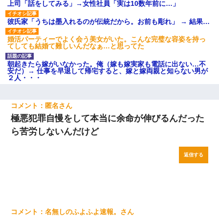
上司「話をしてみる」→女性社員「実は10数年前に…」
彼氏家「うちは墨入れるのが伝統だから。お前も彫れ」 → 結果…
婚活パーティーでよく会う美女がいた。こんな完璧な容姿を持っ
てしても結婚て難しいんだなぁ…と思ってた
朝起きたら嫁がいなかった。俺（嫁も嫁実家も電話に出ない…不
安だ）→ 仕事を早退して帰宅すると、嫁と嫁両親と知らない男が
２人・・・
匿名
極悪犯罪自慢をして本当に余命が伸びるんだった
ら苦労しないんだけど
返信する
名無しのふよふよ速報。