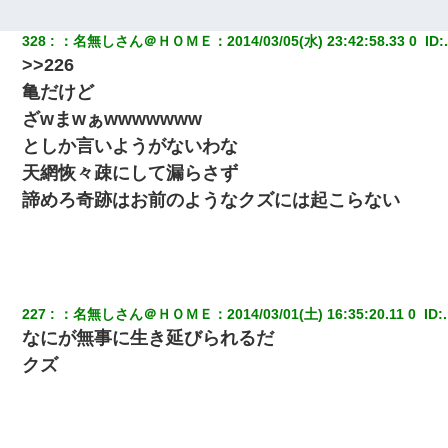
328
：
名無しさん＠ＨＯＭＥ
：
2014/03/05(水) 23:42:58.33 0 
 ID:
>>226
亀だけど
ざwまwぁwwwwwww
としか言いようがないわな
天網恢々疎にして漏らさず
諦めろ奇跡はお前のようなクズには起こらない
227
：
名無しさん＠ＨＯＭＥ
：
2014/03/01(土) 16:35:20.11 0 
 ID:
なにが無事に生き延びられるだ
クズ