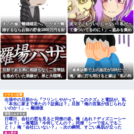
に殺到。人口増加数が全国一位
て割り込む身勝手な俺様思考に
に
イライラ・・・
流行を無視したとき「正直ダ
旦那の浮気で離婚し、その後
サくね？」ってなるファッショ
再婚。その間、激デブだった私
ン上げてけ
も病気で30kg減→20年後、元旦
夫の不倫で離婚確定へ。だが夫が離
泥ママ「もういいじゃない！私だっ
那が近くに引っ越してきたのだ
【画像】こんな感じのクルマ
が…久しぶりに会った元旦那の
婚するならお前の貯金1800万円を財
て傷ついてるのに！」→盗みを責め
で車中泊旅したいよな？？？
態度に衝撃！！！
産分与しろ」と言い出した
られた泥ママがまさかの被害者アピ
【画像】俺たちの姫本田望
【急増】「外国人受け入れ反
結、久しぶりに画像を投稿した
ール。その言い分に周囲から笑いが
対」56.3％に わずか2年で20.7
結果→やっぱりワイらの姫だっ
ポイント増、東大調査「若い世
漏れてしまい…
たw w w w w w w w w w
代ほど増加」
【画像】ワイの会社の女さ
私が入院しているとき、義兄
ん、『コレ』を強調し過ぎて完
嫁が私の子供達に「お母さんが
全にあたしこ枠を狙ってるんだ
死んだらどうするの？うちでは
がw w w w w w w w w w w w
旦那である弟に相談もなく二世帯話
健康診断で上の血圧が189だった
引き取れないわよ。」と
私「血まみれで何してるんで
を進めていた弟嫁が、弟と大喧嘩。
俺。嫁に打ち明けると嫁は「私の料
どいつもこいつも、ちゅーだ
すか！？」婆さん「腕が抜けな
とかネコパンチだとか…。 うち
その騒動で夫婦仲は最悪になったは
理は間違ってない」
いのよ…助けて！」→帰宅した
のは俺を起こすとき、手足の指
ら玄関前がとんでもない修羅場
ずが…
を噛みますが何か。【再】
になっていて…
日本円、協調介入も米雇用統
ミスドで隣の席の女性二人の
出張中の旦那から『フリンしやがって、このクズ』と電話が。私
計も無効化の流れ他
会話が聞こえてきた。その内容
「本当に家まで来たの？証拠は？」旦那「俺の言葉が信じられな
が、旦那と離婚したくてでっち
こども園から孫が怪我した迎
いのか！」→ 離婚後
上げのDV証拠を...
えにと連絡あり。石をどかして
ミミズ集め足の上に石を落とし
俺「おっちゃん、何してるん
たそうな
日曜日、会社の窓を見ると同僚の姿。俺（あれ？ディズニーシー
ですか…？」作業着の男性
じゃ？）→俺電話「今何してんの？」同僚「シーで並んでるこ
「…」→歩道橋の上で目にした
Ａちゃんママは遊園地や水族
と！」俺「会社にいない？」→次の瞬間、すごい鳥肌が立った
光景に言葉を失った…
館が大嫌い。夏休みのお出かけ
先はおばあちゃんちだけ。私の