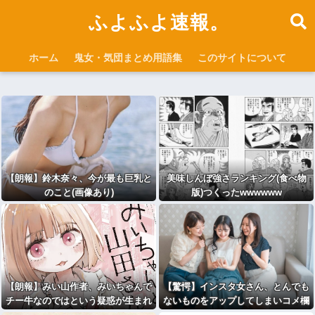
ふよふよ速報。
ホーム
鬼女・気団まとめ用語集
このサイトについて
【朗報】鈴木奈々、今が最も巨乳と
美味しんぼ強さランキング(食べ物
のこと(画像あり)
版)つくったwwwwww
【朗報】みい山作者、みいちゃんで
【驚愕】インスタ女さん、とんでも
チー牛なのではという疑惑が生まれ
ないものをアップしてしまいコメ欄
るwwwwwww
閉鎖ｗｗｗｗｗｗｗｗｗｗｗ