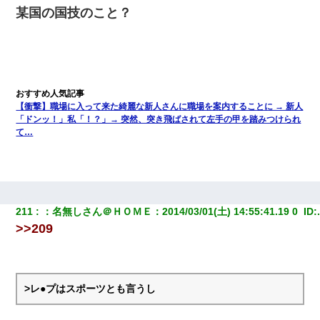
某国の国技のこと？
【衝撃】職場に入って来た綺麗な新人さんに職場を案内することに → 新人
「ドンッ！」私「！？」→ 突然、突き飛ばされて左手の甲を踏みつけられ
て…
211
：
名無しさん＠ＨＯＭＥ
：
2014/03/01(土) 14:55:41.19 0 
 ID:
>>209
>レ●プはスポーツとも言うし