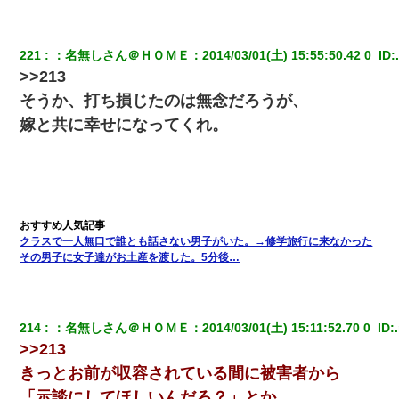
【GJ!】会社から帰宅中、広い駐車場にエンジンかけっ放しの車を
発見。しかも「ヒィ～」みたいな声も聞こえてきたので気になっ
て近寄ったら女の子がおっさんの下敷きになってた
221
：
名無しさん＠ＨＯＭＥ
：
2014/03/01(土) 15:55:50.42 0 
 ID:
>>213
昨日37歳のおばさんと行為したんだけどめちゃくちゃだった
そうか、打ち損じたのは無念だろうが、
嫁と共に幸せになってくれ。
ホテルに泊まったんだけど従業員が最悪だった。折角の旅行で何
故私が怒鳴られなきゃいけなかったのだ
【報告者がキチ】嫁「妊娠した」俺『それじゃあ皆に祝ってもら
おう』友人達を家に連れ帰ってホームパーティー→俺『皆に祝え
てもらえて良かったな！』→
クラスで一人無口で誰とも話さない男子がいた。→修学旅行に来なかった
その男子に女子達がお土産を渡した。5分後…
ケーキバイキングにいた単独の50くらいのオッサン、強烈だっ
た。
214
：
名無しさん＠ＨＯＭＥ
：
2014/03/01(土) 15:11:52.70 0 
 ID:
生保レディと行為する為に駆け引きしてみた結果ｗｗｗｗｗｗｗ
ｗｗｗｗｗ
>>213
きっとお前が収容されている間に被害者から
新築の家で。クラクラするくらいの「白粉の匂い」が鼻につくも
「示談にしてほしいんだろ？」とか