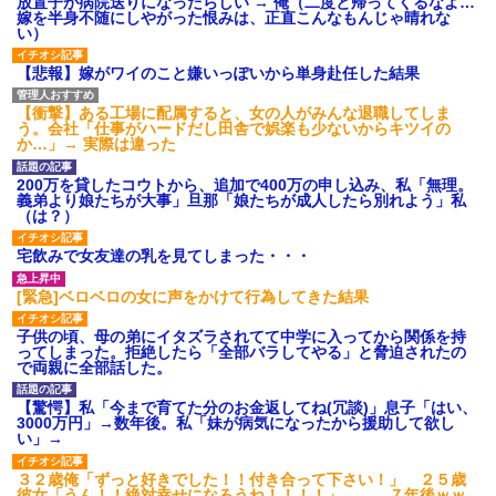
放置子が病院送りになったらしい → 俺（二度と帰ってくるなよ…
嫁を半身不随にしやがった恨みは、正直こんなもんじゃ晴れな
い）
【悲報】嫁がワイのこと嫌いっぽいから単身赴任した結果
【衝撃】ある工場に配属すると、女の人がみんな退職してしま
う。会社「仕事がハードだし田舎で娯楽も少ないからキツイの
か…」→ 実際は違った
200万を貸したコウトから、追加で400万の申し込み、私「無理。
義弟より娘たちが大事」旦那「娘たちが成人したら別れよう」私
（は？）
宅飲みで女友達の乳を見てしまった・・・
[緊急]ベロベロの女に声をかけて行為してきた結果
子供の頃、母の弟にイタズラされてて中学に入ってから関係を持
ってしまった。拒絶したら「全部バラしてやる」と脅迫されたの
で両親に全部話した。
【驚愕】私「今まで育てた分のお金返してね(冗談)」息子「はい、
3000万円」→数年後。私「妹が病気になったから援助して欲し
い」→
３２歳俺「ずっと好きでした！！付き合って下さい！」 ２５歳
彼女「うん！！絶対幸せになろうね！！！！」 → ７年後ｗｗ