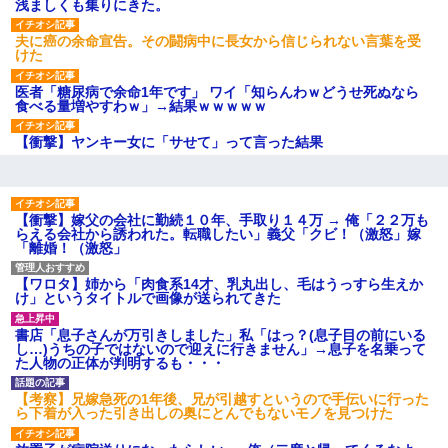
ワマン頂き女子のこの動画、す
浅ましくも集りにきた。
げえええええｗｗｗｗｗｗｗｗ
ｗｗｗ
夫に癌の余命宣告。その闘病中に長女から信じられない言葉を受
【愕然】白のクラウン俺氏、
けた
高速道路左車線を制限速度で走
った結果wwwwwwwwwwww
医者「糖尿病で余命1年です」 ワイ「知らんわｗどうせ死ぬなら
百年の恋12-899 食べた量を
食べる量増やすわｗ」→結果ｗｗｗｗｗ
張り合ってくる
【悲報】佐藤輝明・・・２軍
【衝撃】ヤンキー女に「サせて」って言った結果
でも盛大にやらかす←あまり悲
しませないでくれ
【衝撃】嫁父の会社に勤続１０年、手取り１４万 → 俺「２２万も
らえる会社から誘われた。転職したい」義父「クビ！（激怒」嫁
「離婚！（激怒」
【ワロタ】姉から「肉食系14才、乳丸出し、毛はうっすら生えか
け」というタイトルで画像が送られてきた
書店「息子さんが万引きしました」私「はっ？(息子目の前にいる
し…)うちの子ではないので迎えに行きません」→息子を名乗って
た人物の正体が判明するも・・・
【考察】兄嫁急死の1年後、兄が引越すというので手伝いに行った
ら下着が入った引き出しの奥にとんでもないモノを見つけた