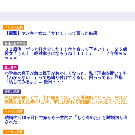
【衝撃】ヤンキー女に「サせて」って言った結果
３２歳俺「ずっと好きでした！！付き合って下さい！」 ２５歳
彼女「うん！！絶対幸せになろうね！！！！」 → ７年後ｗｗ
ｗｗｗ
小学生の息子が急に様子がおかしくなった。私「理由を聞いても
『わかんない！』って怒鳴り付けてくるし、困っってる」旦那
「話してみるよ」→ 後日・・・
私は家が貧しくて、手に職をつけようと看護師になった。だけど
卒業を控えた年の1月末、車にひかれて看護師になれなくなった。
結婚生活10ヶ月目で嫁から一方的に「もう冷めた」と離婚切り出
された