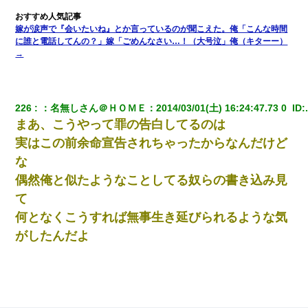
嫁が涙声で『会いたいね』とか言っているのが聞こえた。俺「こんな時間
に誰と電話してんの？」嫁「ごめんなさい…！（大号泣」俺（キターー）
→
226
：
名無しさん＠ＨＯＭＥ
：
2014/03/01(土) 16:24:47.73 0 
 ID:
まあ、こうやって罪の告白してるのは
実はこの前余命宣告されちゃったからなんだけど
な
偶然俺と似たようなことしてる奴らの書き込み見
て
何となくこうすれば無事生き延びられるような気
がしたんだよ