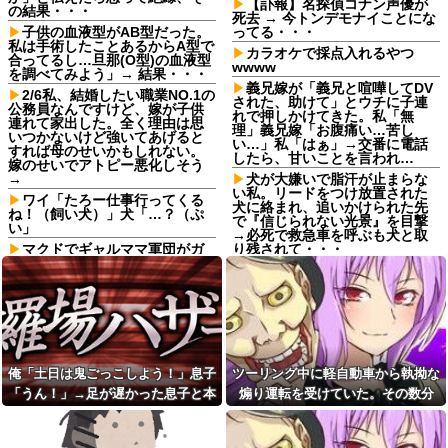
【訃報】名探偵コナン声優が
の結果・・・
死去 → 今トンデモナイことにな
子供の血液型がAB型だった。
ってる・・・
私は手術したことあるからA型で
カラオケで採点入れるやつ
合ってるし…旦那(O型)の血液型
wwww
を調べてみよう」→ 結果・・・
義兄嫁が「義兄と喧嘩してDV
2/6私、結婚したい職業NO.1の
された、助けて」とウチに子連
公務員なんですけど、嫁が子供
れで押しかけてきた。私「無
連れて家出した。全く理由は思
理」義兄嫁「お腹痛い…苦し
いつかないけど強いてあげると
い…」私「はぁ」→交番に電話
すれば母のせいかもしれない。
したら、甘いことを言われ…
嫁のせいでアトピー悪化しそう
→
犬が大嫌いで脂汗が止まらな
い私。リードをつけ放置された
ワイ「たろー仕事行ってくる
犬に絡まれ、追いかけられた先
ね！（飼い犬）」犬「…？（ぷ
で『信じられない光景』を目撃
い」
→必死で救急車を呼ぶも犬と取
マクドでギャルママ軍団がガ
り残されて・・・
キを放って動物園。ワシ「自分
やる夫のダンジョン運営記
らのママにもっと遊んで欲しい
186-雑談所ネタ120 宮藤汁と
やんな？」ガキ「遊んでほし
は！？+埋めネタ「宮藤家の一
い」ワシ「魔法の言葉があるよ...
日」
生理の予定が８月６日なんだ
やる夫のダンジョン運営記
けど７月２９日にドバッと鮮血
186-雑談所ネタ120 宮藤汁と
でたから生理かな？って思った
は！？+埋めネタ「宮藤家の一
のよね
俺「土日は鬼ごっこしよう！」息子
ツーリング中に軽自動車から執拗な
日」
私は中2女子です。現在不登校
「うん！」→足が遅かった息子と本
煽り運転を受けていた。その数分
仕事終わりのコンビニでレジ
で、主にお金のかからない家事
順番待ち中に老害ジジイが堂々
気で遊び続けた10年後…
後、思わぬ結末を目撃することにな
を担当してます
の横入り！「次の方どうぞ」の
り…
【謎】日本人、何故か名古屋
案内を自分への合図と勘違いし