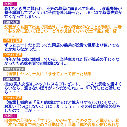
高1のとき男に襲われ、不妊の叔母に頼まれて出産。→叔母夫婦が
養子縁組してアメリカに子供を連れ帰った。→9・11で叔母夫婦が
亡くなってしまい…
父親がくも膜下出血で突然ﾀﾋ。→母の貯金が0なことが判明。→母
「私を家に置いてほしい、どうか見捨てないで(土下座」俺・嫁
「…」
ずっとニートだと思ってた同居の義弟が投資で旦那より稼いでる
とか知らなかった…
何年か前に妹は離婚している。当時生まれた姪が義弟の子じゃな
かったため妹有責での離婚になり…
【衝撃】ヤンキー女に「サせて」って言った結果
彼女(美人女医)にネックレスをプレゼント。「こんな安物を渡すく
らいなら、渡さないほうがマシだからね」→ ６０万したと話した
ら・・・
【衝撃】婚約者「兄と結婚はするけど嫁入りするわけじゃない。
お互い干渉はしないようにしましょう」→ その後に結納金の話を
したので、母が・・・
出張中の旦那から『フリンしやがって、このクズ』と電話が。私
「本当に家まで来たの？証拠は？」旦那「俺の言葉が信じられな