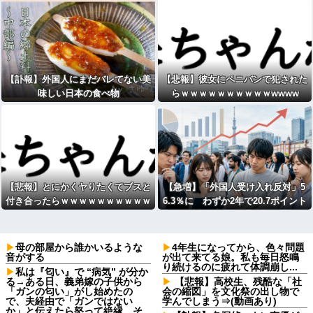
【訃報】外国人にまだバレてない美
【悲報】彼女にペニバンで犯された
味しい日本の食べ物
らｗｗｗｗｗｗｗｗｗｗwwww
【悲報】とにかくヤりたくてブスと
【急増】「外国人受け入れ反対」5
付き合ったらｗｗｗｗｗｗｗｗｗｗ
6.3％に わずか2年で20.7ポイント
ｗwwww
増、東大調査「若い世代ほど増加」
母の部屋から誰かいるような
4年生になってから、色々問題
音がする
が出て来てる娘。私も毎日怒鳴
り続けるのに疲れて体調崩し...
私は『匂い』で “病気” が分か
る→ある日、義弟嫁の子供から
【悲報】高校生、残酷な「社
「ガンの匂い」がし始めたの
会の縮図」を文化祭の出し物で
で、夫経由で「ガンではない
学んでしまう⇒(動画あり)
か」と伝えたら怒って絶縁、そ