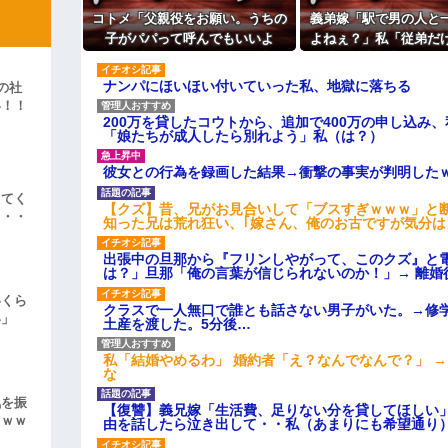
主な税金の成り立ちを調べてみ
コトメ「父親役をお願い。うちの
義弟嫁「駅で男の人と
よ！」キチママ『そこに金庫があっ
子がパパって呼んでもいいよ
よねぇ？」私「従弟だ
「泥は出てけ！二度と来るな！」結
ね？」旦那「それは無理」→断っ
意味深な言い方をされ
彼「ちっ！」私「」
た途端に大騒ぎになり…
して…
ナンパにほいほい付いていった私、地獄に落ちる
の社
い！！
逆切れ。「何クラクション鳴らして
200万を貸したコウトから、追加で400万の申し込み
」
「娘たちが成人したら別れよう」私（は？）
らｗｗｗｗｗ(※画像あり)
彼女との行為を録画した結果→衝撃の事実が判明した
女子のこの動画、すげえええええｗ
えてく
【クズ】昔、兄がお見合いして「ブスすぎｗｗｗ」と
車線を制限速度で走った結果
・・・
知った兄は荒れ狂い、｢嫁さん、俺のお古ですが気分
くる
出張中の旦那から『フリンしやがって、このクズ』と
やらかす←あまり悲しませないでく
は？」旦那「俺の言葉が信じられないのか！」→ 離婚
いくら
クラスで一人無口で誰とも話さない男子がいた。→修
い」
土産を渡した。5分後…
私「結婚やめるわ」 婚約者「え？なんでなんで？」 
な
気を振
【復讐】義兄嫁「生活費、足りない分を貸してほしい」
ｗｗｗ
由を話したら泣き出して・・私（あまりにも希望通り