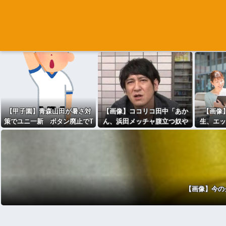
【甲子園】青森山田が暑さ対
【画像】ココリコ田中「あか
【画像
策でユニ一新 ボタン廃止でT
ん、浜田メッチャ腹立つ奴や
生、エッ
シャツ素材ｗｗｗ
なぁ･････････せや！」⇒！！
ッ
【画像】今の