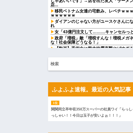
じゃあいいです」→店を出た友人「ラーメン
店...
移民ベトナム女達の宅飲み、レベチｗｗ
ｗｗｗｗｗｗ
ダイアンのじゃない方がユースケさんに
れ
女「43億円注文して………キャンセルっ
政府「増税」敵「増税すんな！増税メガ
な！社会保障どうなる！」
【動画】手術中に熊本地震直撃やばすぎ
【結婚式当日に】 義妹の不倫を暴露した
して…ｗｗｗ
親の借金のカタに17歳でもぐりの消費者
歳で1000万円を渡されマンションへ移され
母が作ってくれた雛人形を夫に出してほ
なの」だって。悲しかった
33歳くらいから太ったせいか加齢で＊が
ふよふよ速報。最近の人気記事
なった
半年前から夫が不倫していることに気づ
から転落...
お腹の子をﾀﾋ産した時。義妹「全部あん
関関同立卒年収350万スーパーの社員ワイ「らっし
てるの！」→義妹の暴言に義母が激怒して
っしゃい！！今日は玉子が安いよぉ！！！」
【卑怯な女】 いつも弱そうな相手をイビ
味な私「あ？相手選んでデカい事言ってんじ
反...
ハードオフに売っていた4万4000円のフ