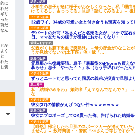
滅的に
小学生の息子が急に様子がおかしくなった。私「理由
どれだ
けてくるし、困っってる」旦那「話してみるよ」→ 後
リギリ
やった
32歳ワイ、34歳の可愛い女と付き合うも現実を知っ
名前だ
、なん
デパートの外商『私さんだと名乗る女が、ツケで宝石を
日。ママ友たちの様子が微妙におかしくなり・・・
」とか
父親がくも膜下出血で突然ﾀﾋ。→母の貯金が0なこと
をよく
うか見捨てないで(土下座」俺・嫁「…」
たと
かれた
元旦那から復縁要請。息子「最新型のiPhoneも買え
暮らせ」息子「やった＾＾」私（もう手遅れだったん
同じ質
ずっとニートだと思ってた同居の義弟が投資で旦那よ
私「結婚やめるわ」 婚約者「え？なんでなんで？」 
な
彼女(37)の情欲がえげつない件ｗｗｗｗｗｗｗ
彼女にプロポーズしてOK貰った俺、告げられた結婚
【唖然】帰宅したら旦那のスポーツカーが消えていた
ません』→ 数時間後・・警察『××さんご存じですか？