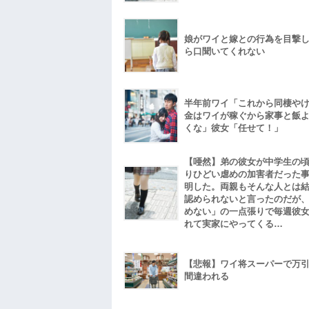
娘がワイと嫁との行為を目撃
ら口聞いてくれない
半年前ワイ「これから同棲や
金はワイが稼ぐから家事と飯
くな」彼女「任せて！」
【唖然】弟の彼女が中学生の
りひどい虐めの加害者だった
明した。両親もそんな人とは
認められないと言ったのだが
めない」の一点張りで毎週彼
れて実家にやってくる…
【悲報】ワイ将スーパーで万
間違われる