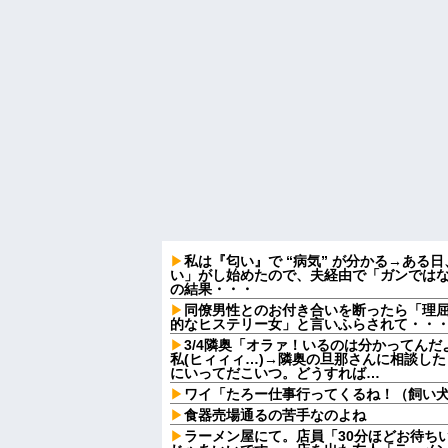
私は『匂い』で “病気” が分かる→ある
い」がし始めたので、夫経由で「ガンでは
の結果・・・
同僚男性とのお付き合いを断ったら「理
的なヒステリー女」と言いふらされて・・
3/4隣奥「オラァ！いるのは分かってんだ
私(ヒィィィ…)→隣奥の旦那さんに相談し
にいってだこいつ。どうすれば…
ワイ「たろー仕事行ってくるね！（飼い
食器売場通るの苦手なのよね
ラーメン屋にて。店員「30分ほどお待ち