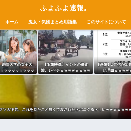
ふよふよ速報。
ホーム
鬼女・気団まとめ用語集
このサイトについて
】創価大学の女子大
【衝撃映像】インドの暴走
【画像】Z世代が出
ッッッッッッッッッ
族、レベチｗｗｗｗｗｗｗｗ
い理由ｗｗｗｗ
ッッッッッ！
ｗｗｗｗｗｗｗｗ
クソガキ共、これを見たこと無くて渡されたらパニクるらしいｗｗｗｗｗｗ