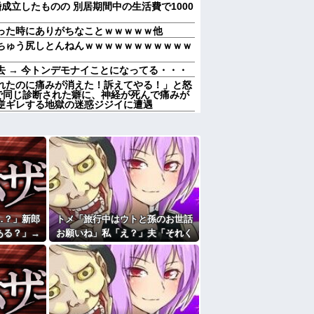
成立したものの 別居期間中の生活費で1000
った時にありがちなことｗｗｗｗｗ他
ちゅう尻しとんねんｗｗｗｗｗｗｗｗｗｗｗ
 → 今トンデモナイことになってる・・・
れたのに痛みが消えた！訴えてやる！」と怒
で同じ診断された癖に、神経が死んで痛みが
逆ギレする地獄の迷惑ジジイに遭遇
か努力家とか言われる。しかし私は自分で言
生ハードモードだった・・・
献立はサラダ、しょっぱいメイン、汁物、ご
。管理人さんに連絡したらその家の親が来て
とで管理人に話をしてことを大きくするとか
けられた。私もその頃、旦那とうまくいって
…？」新郎
トメ「旅行中はウトと孫のお世話
(20代)と結婚→初対面で驚愕のタメ口連発
ある？」→
お願いね」私「え？」夫「それく
和感が最後
らいやってやれよ」→まさかの丸
彼母が「私ちゃんは結婚したら仕事辞める予
…
投げに困惑して…
「笑える画像・最高な画像」貼っていけｗｗ
かも知れないのに…