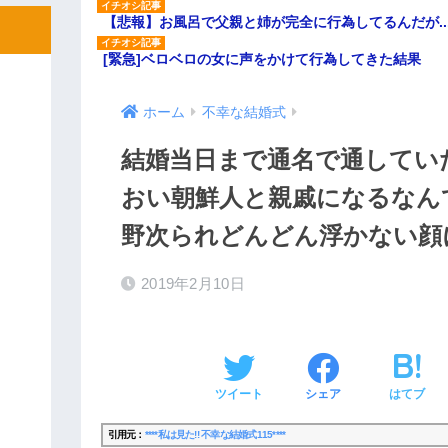
【悲報】お風呂で父親と姉が完全に行為してるんだが..
[緊急]ベロベロの女に声をかけて行為してきた結果
ホーム
不幸な結婚式
結婚当日まで通名で通してい
おい朝鮮人と親戚になるなん
野次られどんどん浮かない顔
2019年2月10日
ツイート
シェア
はてブ
引用元：
****私は見た!! 不幸な結婚式115****