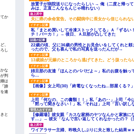
放置子が病院送りになったらしい → 俺（二度と帰っ
みは、正直こんなもんじゃ晴れない）
してか
夫に癌の余命宣告。その闘病中に長女から信じられな
私「まとめ買いして冷凍ストックしてる」Ａ「ずるい
チ！バーカ！」→ 後日、Ａ旦那が凸してきた
22歳の頃、父に36歳の男性とお見合いをしてくれと
けど、
ったので、父も喜んで私の写真を送ったんだが→
よろし
13歳娘が元嫁のところから逃げてきた。どう扱ったら
頃かな
姉旦那の友達「ほんとのパパだよ～」私のお腹を触っ
ら…
事が判
結婚は
【画像】女上司(30)「終電なくなったね…部屋くる？
、「諦
女を連
上司「何なの、この書類！！」私「あの‥」上司「今
「黙って聞きなさい！」私「それは」上司「言い訳し
【修羅場】彼女親「カスな家柄のヤツなんかと家族に
引きと
す…」→ 彼女「なんで言い返してくれなかったの？（
ワイアラサー主婦、昨晩久しぶりに夫と致した結果ｗ