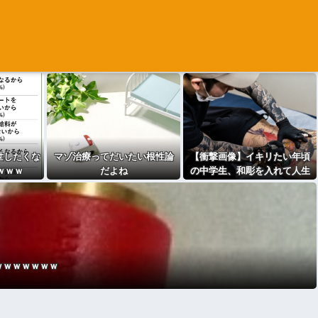
世したくな
マゾ治療ってだいたい根性論
【衝撃画像】イキリたい年頃
ｗｗｗ
だよね
の中学生、和彫を入れて人生
終了⇒！！！
ｗｗｗｗｗｗｗ