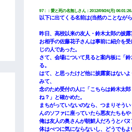
97
：
愛と死の名無しさん
：
2012/09/24(月) 06:01:26.
以下に出てくる名前は(当然のことながら
昨日、高校以来の友人・鈴木太郎の披露
お相手の佐藤花子さんは事前に紹介を受
じの人であった。
さて、会場について見ると案内板に「鈴
る。
はて、と思ったけど他に披露宴はないよ
みて、
念のため受付の人に「こちらは鈴木太郎
ね？」と確かめた。
まちがっていないのなら、つまりそうい
んのソファに座っていたら悪友たちもや
俺は友人の奥さんが朝鮮人だろうとバヌ
体はべつに気にならないし、どうでもよ