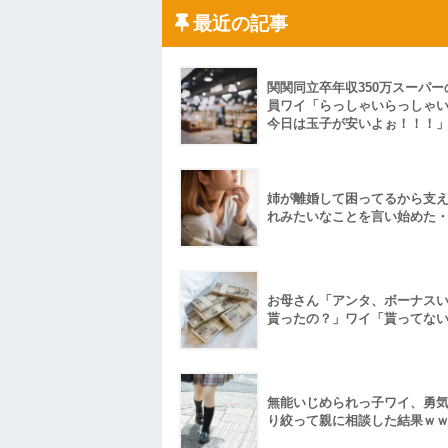
「こんな高いの？ｗｗ」「逆に超安い」
最近の記事
私「ちょっと、人の家の金庫触らないで
たから、開けてみようとしただけ☆』義兄
果・・・
私「初めて飲む味だけどなんのお茶？」
関関同立卒年収350万スーパー
【GIF】JSのカンチョーワロタ
員ワイ「らっしゃいらっしゃ
後続車にクラクションを鳴らされ彼氏が
今日は玉子が安いよぉ！！！
んだ！降りてこいよ！」と怒鳴りだし...
【衝撃】報酬100万円超の治験募集がこち
【ネット騒然】惨殺されたタワマン頂き
ｗｗｗｗｗｗｗｗｗｗ
姉が離婚して困ってるから支
【愕然】白のクラウン俺氏、高速道路左
れみたいなことを言い始めた
wwwwwwwwwwww
百年の恋12-899 食べた量を張り合って
【悲報】佐藤輝明・・・２軍でも盛大に
れ
お母さん「アンタ、ボーナス
貰ったの？」ワイ「貰ってな
無能いじめられっ子ワイ、勇
り絞って親に相談した結果ｗ