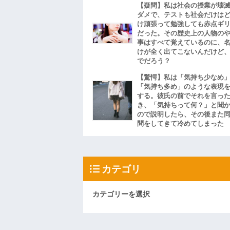
【疑問】私は社会の授業が壊
ダメで、テストも社会だけは
け頑張って勉強しても赤点ギ
だった。その歴史上の人物の
事はすべて覚えているのに、
けが全く出てこないんだけど
でだろう？
【驚愕】私は「気持ち少なめ
「気持ち多め」のような表現
する。彼氏の前でそれを言っ
き、「気持ちって何？」と聞
ので説明したら、その後また
問をしてきて冷めてしまった
カテゴリ