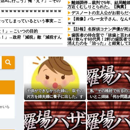
店Aに行こう」俺「え？」→その
離婚調停→裁判で5年、結局離婚
万近くむしりとられた。【胸糞】
ｗｗｗｗｗｗｗｗｗｗｗｗｗｗｗｗ
デスノートの主人公がお前らだ
【画像】バレー女子さん、なん
なってしまっているという事実←こ
ｗｗ
【訃報】名探偵コナン声優が死去
と！」←こいつの目的
歯医者の待合室で「抜歯と言わ
ネ！」→政府「減税」敵「減税すん
鳴り散らす60代男！2軒の歯医者
消えたのを「治った」と錯覚して
る
周りからめっちゃポジティブと
私。でも旦那が援助したいと言い出
うのもなんだけど成人するまで人
嫁の料理がクソまずい。昨日の
金融社長の愛人になった。その後25
飯だけ・・・
た直後、社長が…
高校生がうちの車に傷をつけた
しいと頼むと「別にいいじゃんあん
謝ってくれた。夫「その程度のこ
おかしい」←は！？
緩んだのかチョビッと漏れるように
友達にフリンしてる事を打ち明
おらず...
子供ができなかった姉に、双子の
私「その格好で出るの
いた私。精神的に追い込まれて階段
【社内混乱】社長(50代)が若妻
片方を姉夫婦に養子に出した。す
いとこ姉妹「何か問題
wwww
ると、養子に出した子がすごく礼
結婚式当日に感じた違
たのせいでしょ！」トメ「何を言っ
彼の母親と初めて食事した時に
ゃいら
…
儀正しくてビックリ
定なんですってね」と言ってきた
まで消えなくて
る同期S「おい、聞けよコラ！」地
【画像】思わず保存したくなる
ゃねえよ」S「え…」→予想外の
ｗｗｗ
相手がどんなパイプ持っている
ィギュアがヤバすぎるｗｗｗｗｗｗ