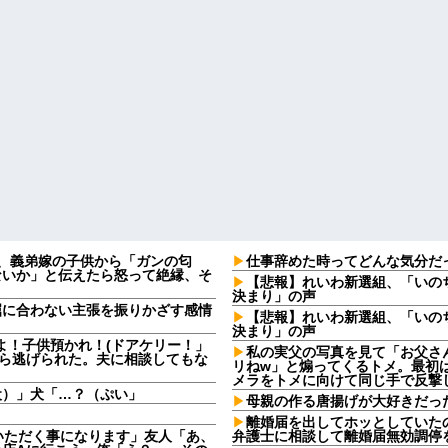
日、義弟嫁の子供から「ガンの匂
仕事辞めた時ってどんな気分だ
ないか」と伝えたら怒って絶縁、そ
【悲報】れいわ新選組、「いの
決まり」の声
屈に合わない主張を振りかざす感情
【悲報】れいわ新選組、「いの
・
決まり」の声
よ！子供預かれ！(ドアケリー！」
私の実父の写真を見て「お父さ
たら逃げられた。夫に相談してもな
リねw」と煽ってくるトメ。最初
メラをトメに向けて同じ手で反撃
犬）」犬「…？（ぷい」
母親の作る唐揚げが大好きだっ
離婚届を出してホッとしていた
いただく事になります」友人「あ、
弁護士に相談して離婚届無効調停