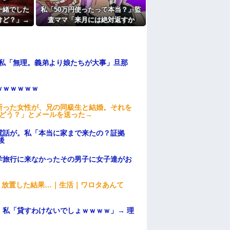
たよ
一緒でした
私「50万円使ったって本当？」監
けど？」→
査ママ「来月には絶対返すか
てウンザリ
ら…」→約束を信じて待った結
果、警察に通報することになり…
、私「無理。義弟より娘たちが大事」旦那
ｗｗｗｗｗｗ
断った女性が、兄の同級生と結婚。それを
はどう？」とメールを送った→
電話が。私「本当に家まで来たの？証拠
後
学旅行に来なかったその男子に女子達がお
→ 放置した結果…｜生活｜ワロタあんて
私「貸すわけないでしょｗｗｗｗ」→ 理
）