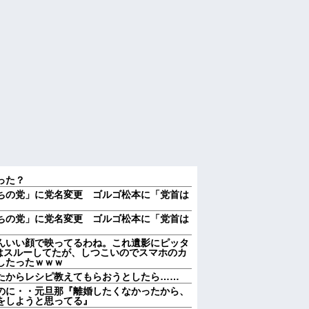
った？
ちの党」に党名変更 ゴルゴ松本に「党首は
ちの党」に党名変更 ゴルゴ松本に「党首は
んいい顔で映ってるわね。これ遺影にピッタ
はスルーしてたが、しつこいのでスマホのカ
したったｗｗｗ
たからレシピ教えてもらおうとしたら……
のに・・元旦那『離婚したくなかったから、
をしようと思ってる』