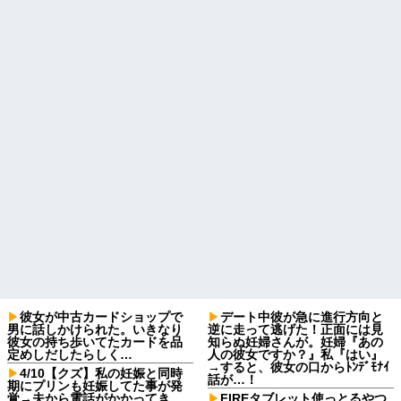
彼女が中古カードショップで
デート中彼が急に進行方向と
男に話しかけられた。いきなり
逆に走って逃げた！正面には見
彼女の持ち歩いてたカードを品
知らぬ妊婦さんが。妊婦『あの
定めしだしたらしく…
人の彼女ですか？』私『はい』
→すると、彼女の口からﾄﾝﾃﾞﾓﾅｲ
4/10【クズ】私の妊娠と同時
話が…！
期にプリンも妊娠してた事が発
覚→夫から電話がかかってき
FIREタブレット使っとるやつ