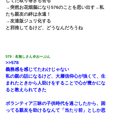
してた取り巻きも去る
妊娠中に「おいこのブタ女！てめー席譲れ！」と絡まれ腹を殴る
真似された。泣きながら夫に話すと一年後に…
→突然お花畑脳になり576のことを思い出す→私
たち親友の絆は永遠！
俺「初対面でなに言ったか覚えてる？」嫁「臭いんだよ！キモオ
→友達版ジュリ化する
タ？だっけ？」俺「だいたい合ってる。で、なんで告白してきた
の？」→
と邪推してるけど、どうなんだろうね
元旦那から復縁要請。息子「最新型のiPhoneも買えない貧乏は嫌
だ、再婚して」私「なら父親と暮らせ」息子「やった＾＾」私
（もう手遅れだったんだな…）
579
名無しさん＠おーぷん
夫に癌の余命宣告。その闘病中に長女から信じられない言葉を受
>>578
けた
義務感を感じてたわけじゃない
私の親の話になるけど、大層信仰心が強くて、生
ホテルに泊まったんだけど従業員が最悪だった。折角の旅行で何
故私が怒鳴られなきゃいけなかったのだ
まれたときから人助けをすることで心が豊かにな
ると教えられてきた
【悲報】お風呂で父親と姉が完全に行為してるんだが...
ボランティア三昧の子供時代を過ごしたから、困
200万を貸したコウトから、追加で400万の申し込み、私「無理。
義弟より娘たちが大事」旦那「娘たちが成人したら別れよう」私
ってる親友を助けるなんて「当たり前」としか思