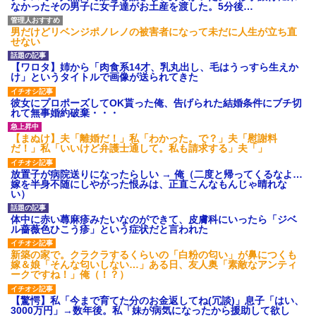
され彼氏が逆切れ。「何クラク
なかったその男子に女子達がお土産を渡した。5分後…
ション鳴らしてんだ！降りてこ
いよ！」と怒鳴りだし...
男だけどリベンジポノレノの被害者になって未だに人生が立ち直
【衝撃】報酬100万円超の治験
せない
募集がこちらｗｗｗｗｗ(※画像
あり)
【ワロタ】姉から「肉食系14才、乳丸出し、毛はうっすら生えか
【ネット騒然】惨殺されたタ
け」というタイトルで画像が送られてきた
ワマン頂き女子のこの動画、す
げえええええｗｗｗｗｗｗｗｗ
ｗｗｗ
彼女にプロポーズしてOK貰った俺、告げられた結婚条件にブチ切
れて無事婚約破棄・・・
【愕然】白のクラウン俺氏、
高速道路左車線を制限速度で走
った結果wwwwwwwwwwww
【まぬけ】夫「離婚だ！」私「わかった。で？」夫「慰謝料
だ！」私「いいけど弁護士通して。私も請求する」夫「」
百年の恋12-899 食べた量を
張り合ってくる
放置子が病院送りになったらしい → 俺（二度と帰ってくるなよ…
【悲報】佐藤輝明・・・２軍
嫁を半身不随にしやがった恨みは、正直こんなもんじゃ晴れな
でも盛大にやらかす←あまり悲
い）
しませないでくれ
体中に赤い蕁麻疹みたいなのができて、皮膚科にいったら「ジベ
ル薔薇色ひこう疹」という症状だと言われた
新築の家で。クラクラするくらいの「白粉の匂い」が鼻につくも
嫁＆娘「そんな匂いしない…」ある日、友人奥「素敵なアンティ
ークですね！」俺（！？）
【驚愕】私「今まで育てた分のお金返してね(冗談)」息子「はい、
3000万円」→数年後。私「妹が病気になったから援助して欲し