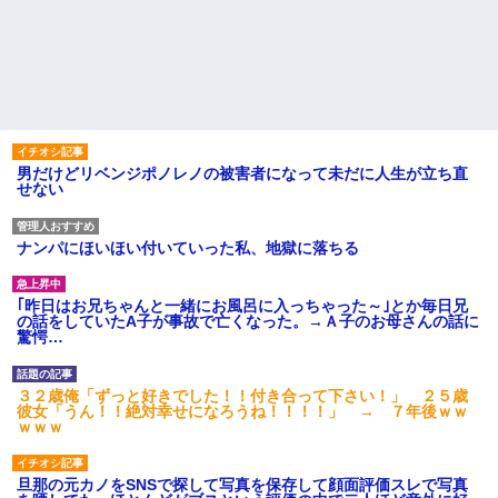
男だけどリベンジポノレノの被害者になって未だに人生が立ち直
せない
ナンパにほいほい付いていった私、地獄に落ちる
｢昨日はお兄ちゃんと一緒にお風呂に入っちゃった～｣とか毎日兄
の話をしていたA子が事故で亡くなった。→Ａ子のお母さんの話に
驚愕…
３２歳俺「ずっと好きでした！！付き合って下さい！」 ２５歳
彼女「うん！！絶対幸せになろうね！！！！」 → ７年後ｗｗ
ｗｗｗ
旦那の元カノをSNSで探して写真を保存して顔面評価スレで写真