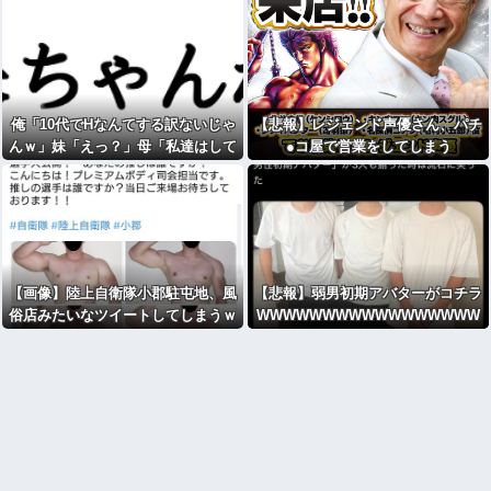
俺「10代でHなんてする訳ないじゃ
【悲報】レジェンド声優さん、パチ
んｗ」妹「えっ？」母「私達はして
●コ屋で営業をしてしまう
たよね」wwwｗ
【画像】陸上自衛隊小郡駐屯地、風
【悲報】弱男初期アバターがコチラ
俗店みたいなツイートしてしまうｗ
WWWWWWWWWWWWWWWWW
ｗｗｗｗｗｗｗｗ
WWWWWWWWWWWWWWWWW
WWWWWWWWWWWWWWWWW
WWWWWWWWW