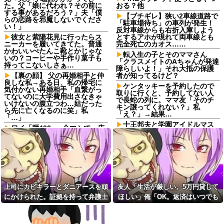
た。父「娘に代われ？その前に
おる？他
する事があるだろう？」夫「僕
【ブチギレ】狭い2車線道路で
らの恋路を邪魔しないでくださ
「駐車場待ち」の車列が発生！
い！」
反対車線からも右折入庫しよう
彼女と紫陽花見に行ったらス
とするアホが現れて両車線とも
ニーカーを履いてきてた。普通
完全死亡のカオス……
かわいいぺたんこ靴とかじゃな
転入生の子とそのママさん
いの？コーヒーや手作り菓子も
「クラスメイトのAちゃんが発達
持ってこないしさぁ…
障らしいよ！」それ大抵の保護
【裏の顔】 父の再婚相手と仲
者が知ってるけど？
良しな私→ある日、私の帰宅に
ケンタッキーを予約したので
気付かない再婚相手「血繋がっ
取りに行くと、予約してない人
てないのに大学費用出さなきゃ
で長蛇の列に。ママ友「そのチ
いけないの腹立つわ…姑だった
キン譲ってくれない？」私
ら先に亡くなるのに笑」私
「え？」→結果…
「…」
十王邦夫と学園アイドルマス
ワイ「麺400g、全マシで」店
ター学マススレ
主「ウチのマシは多いです
よ！」ワイ「いいから」
十王邦夫と学園アイドルマス
ター学マススレ
一人っ子母子家庭育ちワイ(26)
無職の母親が再婚するらしくて
【訃報】名探偵コナン声優が
驚愕
死去 → 今トンデモナイことにな
ってる・・・
【悲報】「抱かれたくない
男」レジェンドの江頭2:50さ
私は相撲を見るのが趣味なん
上司にカビキラーとダニアースを頭
友人「生活が厳しい。5万円貸して
ん、変わり果てた姿で発見され
だけど、男友達にニヤニヤしな
にかけられた。証拠を持って弁護士
ほしい」俺「OK。返済はいつでも
る
がら「スケベ女が」って言われ
た
に相談したら...
いいよ」→後日、友人のSNSを見
【画像】速水もこみちが新オ
ープンしたカフェ、サンドイッ
【画像】強盗女（27歳）と警
て…
チ1つ3000円←コレは妥当だと思
察官女子の歴然たる差がやばい