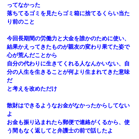
（は？）
ってなかった
落ちてるゴミを見たらゴミ箱に捨てるくらい当た
今日夫の実家に泊ったんだけど、朝起きたら股間がなんかモッコ
リしてた
り前のこと
婚活パーティーでよく会う美女がいた。こんな完璧な容姿を持っ
今回長期間の労働力と大金を誰かのために使い、
てしても結婚て難しいんだなぁ…と思ってた
結果かえってきたものが親友の変わり果てた姿で
心が荒んだことから
さっき嫁から、「愛しています」ってメールが届いた。俺も「愛
してます」って送ったら
自分の代わりに生きてくれる人なんかいない、自
分の人生を生きることが何より生まれてきた意味
私「結婚やめるわ」 婚約者「え？なんでなんで？」 → 放置した
だ
結果…｜生活｜ワロタあんてな
と考えを改めただけ
結婚生活10ヶ月目で嫁から一方的に「もう冷めた」と離婚切り出
された
散財はできるようなお金がなかったからしてない
よ
ミスした新人(
)に冗談で「行為させてくれたら許してあげる」
お金も振り込まれたら郵便で連絡がくるから、使
って言ったら・・・
う間もなく返してと弁護士の前で話したよ