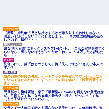
てしまった
私「夫がギャンブル依存症で
友人「生活が厳しい。5万円貸
す。でも離婚したくない」一同
してほしい」俺「OK。返済はい
「きっぱり辞めさせるべき」→
つでもいいよ」→後日、友人の
私「回数を減らすって言ってく
SNSを見て…
れました！」一同「だめだこり
【うわぁ】 横向き寝、体に負
ゃ」
担があったと判明ｗｗｗｗｗｗ
主な税金の成り立ちを調べて
ｗ
みたよ
【衝撃】婚約者「兄と結婚はするけど嫁入りするわけじゃない。
プロポーズした彼女のご両親
お互い干渉はしないようにしましょう」→ その後に結納金の話を
へ挨拶に行った結果→ 彼女の兄
したので、母が・・・
「ああああおおおお！！」 俺
『！？』 兄がいるのは聞いてた
けど、ガチの池沼だったんだ...
彼女(美人女医)にネックレスをプレゼント。「こんな安物を渡すく
らいなら、渡さないほうがマシだからね」→ ６０万したと話した
ハードオフに売っていた4万
ら・・・
4000円のフィギュアがヤバすぎ
るｗｗｗｗｗｗ「こんな高い
の？ｗｗ」「逆に超安い」
見合いにて。嫁「はじめまして」俺「失礼ですが○○さんご本人で
私「ちょっと、人の家の金庫
すか？」
触らないでよ！」キチママ『そ
こに金庫があったから、開けて
隣の部屋の住民の母親、オートロックを突破してマンションに入
みようとしただけ☆』義兄「泥
り込んできたみたいで、ずっとドアの前で喚いてて滅茶苦茶うる
は出てけ！二度と来るな！」結
さかった。
果・・・
私「初めて飲む味だけどなん
元旦那から復縁要請。息子「最新型のiPhoneも買えない貧乏は嫌
のお茶？」彼「ちっ！」私「」
だ、再婚して」私「なら父親と暮らせ」息子「やった＾＾」私
【GIF】JSのカンチョーワロ
（もう手遅れだったんだな…）
タ
後続車にクラクションを鳴ら
クラスで一人無口で誰とも話さない男子がいた。→修学旅行に来