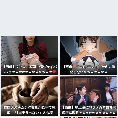
【画像】女さん、写真で気づかずパ
【画像】「エ●アニメ」、一向に進
ン●ラｗｗｗwｗｗｗｗｗｗｗｗ
化しないｗｗｗｗｗｗｗ
韓国人のキムチ消費量が15年で急
【画像】地上波に地味メガネ爆乳お
減 「1日中食べない」人も増
姉さん現るｗｗｗwｗｗｗｗｗｗｗ
加・・・
ｗ