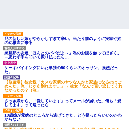
兄の新しい嫁がやらかしすぎて辛い。当たり前のように実家や姪
の幼稚園に来る
姉旦那の友達「ほんとのパパだよ～」私のお腹を触ってほざく。
→思わず手を叩いて振り払ったら…
ケーキバイキングにいた単独の50くらいのオッサン、強烈だっ
た。
【修羅場】彼女親「カスな家柄のヤツなんかと家族になるのはご
めんだ」俺「じゃあ別れます…」→ 彼女「なんで言い返してくれ
なかったの？（泣」
さっき嫁から、「愛しています」ってメールが届いた。俺も「愛
してます」って送ったら
13歳娘が元嫁のところから逃げてきた。どう扱ったらいいのかわ
からない