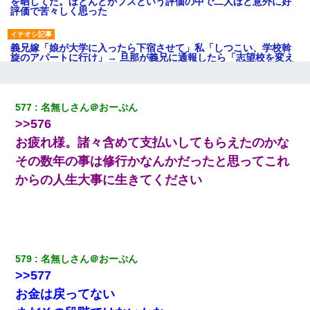
を晒してた。ほとんどがブスという評価の中で二人ほど意外に好
評価で苦々しく思った
義兄嫁「娘が大学に入ったら下宿させて」私「しつこい、学校斡
旋のアパートに行け」→ 旦那が義兄に通報したら「志望校を変え
ろ！」とキレて・・・
彼にプロポーズされたんだけど、実は資産家だと知って婚約破棄
577
名無しさん＠おーぷん
した。B子「A男くんと別れたって本当？私が付き合ってもい
>>576
い？」
お疲れ様。諸々含めて支払いしてもらえたのかな
昨日37歳のおばさんと行為したんだけどめちゃくちゃだった
その数年の事は修行かなんかだったと思ってこれ
からの人生大事に生きてください
放置子が病院送りになったらしい → 俺（二度と帰ってくるなよ…
嫁を半身不随にしやがった恨みは、正直こんなもんじゃ晴れな
い）
裁判官「お互いに最後に言いたいことはありますか」バカ夫
579
名無しさん＠おーぷん
「…」A「夫を一発殴らせてほしい」裁判官「どうぞ」
>>577
お金は戻ってない
彼女(美人女医)にネックレスをプレゼント。「こんな安物を渡すく
らいなら、渡さないほうがマシだからね」→ ６０万したと話した