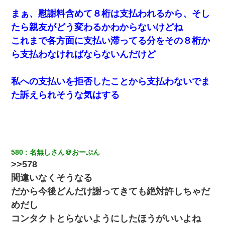
隣室のお婆ちゃん「下階からの異臭に困ってる、今もすっごく臭
い」私「変だなあ～なにも臭わないよ」→ その後。警察『絶対に
まぁ、慰謝料含めて８桁は支払われるから、そし
窓とドアを開けないで』
たら親友がどう変わるかわからないけどね
これまで各方面に支払い滞ってる分をその８桁か
転職先が決まったので退職の意思を伝えたら。上司「無責任」
「簡単には辞めさせない」私（どうせ辞めるし…）→ 思いっきり
ら支払わなければならないんだけど
反論をしてみた
私への支払いを拒否したことから支払わないでま
何年か前に妹は離婚している。当時生まれた姪が義弟の子じゃな
かったため妹有責での離婚になり…
た訴えられそうな気はする
小2の頃、妹と昼寝してたら家が火事になってて気づくと逃げ場が
なかった。妹を抱き締めて「ﾀﾋんじゃうよ」って泣いてたら…
580
名無しさん＠おーぷん
>>578
間違いなくそうなる
だから今後どんだけ謝ってきても絶対許しちゃだ
めだし
コンタクトとらないようにしたほうがいいよね