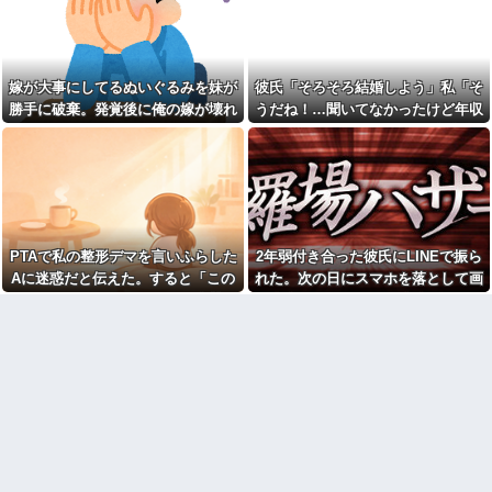
う？？？？？？
ｗｗｗｗｗｗｗｗｗｗｗ
マジで「女しか」使わない言
【事件】DQNたちを撒き込ん
葉ｗｗｗｗｗｗｗｗｗｗｗｗｗ
だ誤解!? 俺が失神して“遺体扱
ｗｗｗｗｗｗｗｗｗｗｗｗｗｗ
い”された話ｗｗｗｗ
嫁が大事にしてるぬいぐるみを妹が
彼氏「そろそろ結婚しよう」私「そ
【驚愕】義実家の“素手おにぎ
【ブチギレ】狭い2車線道路で
り”が汚くて無理！ 「子どもに食
「駐車場待ち」の車列が発生！
勝手に破棄。発覚後に俺の嫁が壊れ
うだね！…聞いてなかったけど年収
べさせたくない！！」←お前ら
反対車線からも右折入庫しよう
た
とかって聞いてもいい？」彼氏「2
は食べられる？？？？？？
とするアホが現れて両車線とも
完全死亡のカオス……
億かな」私「……は？」
【後編】フードコートで鉢合
わせした託児ママに「食べてい
会社クビになった正社員だけ
る間でいいから」と子供を押し
ど質問ある？
付けられた。本当に食べてる間
【画像】笑える画像、素敵な
だけ見て、店に迷子として預け
画像、なんでも貼っていけｗｗ
たら…
ｗｗｗ
PTAで私の整形デマを言いふらした
2年弱付き合った彼氏にLINEで振ら
友達にフリンしてる事を打ち
【衝撃】女叩きの弟を陰でサ
明けられた。私もその頃、旦那
Aに迷惑だと伝えた。すると「この
れた。次の日にスマホを落として画
ポートする姉…その真意が怖す
とうまくいっておらず...
ぎるｗｗｗｗ
人整形してるんです！！」と大勢の
面破壊、LINEの移行が出来ず放置し
夫と義父が私の悪口を言って
職場の流し台に、飲み終わっ
保護者の前で叫び出し…
てたら...
た。訳あって夫の食事の用意を
たペットボトルをそのまま放置
放棄しているのに、夫は無いこ
する人がいる
とを面白おかしく誇張して盛り
上がってる
面接官「このボールペンを1万
円で売って下さい」
俺の上司の男は元カノの旦
那。元カノとは子供を作ったが
旦那が激務で寂しいらしく俺
中絶を選んでおり...
にお誘いメールを山ほど送って
くる嫁のママ友。どうにかなる
パート辞めるって報告した時
前に距離を置きたいんだが嫁が
に迷惑だって言ってくる社員が
ママ友に託児してて「他に預け
いて、その人の不満を言い返し
るとこあるの？」