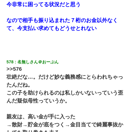
今非常に困ってる状況だと思う
【衝撃】婚約者「兄と結婚はするけど嫁入りするわけじゃない。
お互い干渉はしないようにしましょう」→ その後に結納金の話を
したので、母が・・・
なので相手も振り込まれた７桁のお金以外なく
て、今支払い求めてもどうせとれない
【衝撃】ある工場に配属すると、女の人がみんな退職してしま
う。会社「仕事がハードだし田舎で娯楽も少ないからキツイの
か…」→ 実際は違った
嫁が弁護士を連れてきて「悪いと思うなら慰謝料を払って離婚し
ろ」→ 俺「完全に恐喝になってますね」「お前、これが詐欺だっ
て知ってる？」
578
名無しさん＠おーぷん
>>576
姉旦那の友達「ほんとのパパだよ～」私のお腹を触ってほざく。
壮絶だな…。だけど妙な義務感にとらわれちゃっ
→思わず手を叩いて振り払ったら…
たんだね。
この子を助けられるのは私しかいないっていう歪
この母親は娘の黒歴史を掘り出さないと死ぬんか？ 死ぬんか？
んだ疑似母性っていうか。
我が家のガレージに見知らぬ車。俺「もしもし、玄関にもシャッ
ターリモコンあるだろ？DOWNのボタン押してｗ」→ 待つこと１
親友は、高い金が手に入った
時間弱・・・
→散財→貯金が底をつく→金目当てで綺麗事抜か