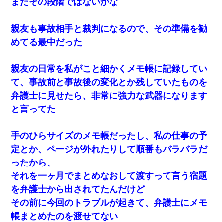
まだその段階ではないかな
ら・・・
親友も事故相手と裁判になるので、その準備を勧
妻「ずっと好きだった人と一緒になりたいから、わかれてくださ
い」→離婚後、娘と実家で生活してると…
めてる最中だった
17年飼っていた犬が亡くなった。鼻水垂らし嗚咽する私に、猫が
親友の日常を私がこと細かくメモ帳に記録してい
近づいて頭突きをしてきて…
て、事故前と事故後の変化とか残していたものを
弁護士に見せたら、非常に強力な武器になります
同じマンションに住んでる女性が鍵をわかりやすいところに隠し
ている事に気づいた俺「忍びこんでみよう！」→ 結果
と言ってた
童貞俺、宅飲みした女友達2人を家に泊めた結果ｗｗｗｗｗｗ
手のひらサイズのメモ帳だったし、私の仕事の予
定とか、ページが外れたりして順番もバラバラだ
小学生の息子が急に様子がおかしくなった。私「理由を聞いても
ったから、
『わかんない！』って怒鳴り付けてくるし、困っってる」旦那
「話してみるよ」→ 後日・・・
それを一ヶ月でまとめなおして渡すって言う宿題
を弁護士から出されてたんだけど
ずっとニートだと思ってた同居の義弟が投資で旦那より稼いでる
その前に今回のトラブルが起きて、弁護士にメモ
とか知らなかった…
帳まとめたのを渡せてない