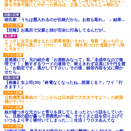
放置子が病院送りになったらしい → 俺（二度と帰ってくるなよ…
嫁を半身不随にしやがった恨みは、正直こんなもんじゃ晴れな
い）
彼氏家「うちは墨入れるのが伝統だから。お前も彫れ」 → 結果…
【悲報】お風呂で父親と姉が完全に行為してるんだが...
とっさに女児を捕まえたら変質者扱いされた。母親「あっち行っ
てよ！気持ち悪い！（ｼｯｼｯ」→ 後日、俺を見つけた母親がすっ飛
んできて・・・
居酒屋にて。兄の紹介者「お酒飲みなって」私「未成年なので無
理です！」酷すぎるワードの連発で、耐えきれず店員に5千円を渡
し「お勘定です。逃がして下さい」その後、録音内容を父に聞か
せたら...
【画像】女上司(30)「終電なくなったね…部屋くる？」ワイ「行
きます！」
日航機墜落事故の「ここからは日本語で大丈夫ですよ〜」の絶望
感がヤバイ・・・
妹が嘘つきな元カレと寄りを戻してしまったという話をしていた
ら、旦那の顔が曇って雰囲気が一転。そそくさと話を切り上げて
いつもより早く寝付いてしまった…｜生活｜ワロタあんてな
10年ほど前、息子がまだ年中だった時に離婚したんだけど、一昨