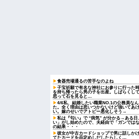
食器売場通るの苦手なのよね
子宝祈願で有名な神社にお参りに行った
を持ち帰ったら男の子を出産。しばらくし
思って石を見ると…
4/6私、結婚したい職業NO.1の公務員
た。全く理由は思いつかないけど強いてあ
い。嫁のせいでアトピー悪化しそう→
私は『匂い』で “病気” が分かる→ある
い」がし始めたので、夫経由で「ガンでは
の結果・・・
彼女が中古カードショップで男に話しか
てたカードを品定めしだしたらしく…