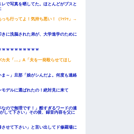
スレで写真を晒してた。ほとんどがブスと
た
っち行ってよ！気持ち悪い！（ｼｯｼｯ」→
叩きに洗脳された弟が、大学進学のために
ｗｗｗｗｗｗｗｗｗｗ
バカ夫「…」A「夫を一発殴らせてほし
いま～」旦那「娘がシんだよ。何度も連絡
ンモデルに選ばれたの！絶対見に来て
年なので無理です！」酷すぎるワードの連
逃がして下さい」その後、録音内容を父に
養させて下さい」と言い出してド修羅場に