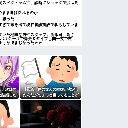
閉スペクトラム症」診断にショックで涙…見
このまま逃げ切れるのか
、思った
すぎて家を出て現在養護施設で暮らしていま
ていた地味な男性スタッフ。ある日、高さ
をパルクールで爆走＆ダイブし間一髪で救
上げが凄まじかったｗｗ
」と決めつけ嫌味を言ってきた友人、その子
判明した途端、過去の嫌がらせを「えーそう
すぎて家を出て現在養護施設で暮らしていま
すぎて家を出て現在養護施設で暮らしていま
うちの土地。最近、DQNステップワゴンが５
たので近所の金属加工工場に作ってもらった
る。次はマ
【緊急】俺の友人の離婚が決定し
と結婚した
たんだがちょっと困ってることが
スルー」して強引に出勤させた。無事に終わ
LINE」の内容に血の気が引いた話←完全に
てね！」→
ある
た女性のそ
エプロン持って行った方がいいよね」旦那
買うなら今後一切金を出さねぇぞ」私「え
ルフレジ、スーパーにも導入へ