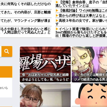
【悲報】倉持由香、息子の「自
。夫に何気なくその話しただけなの
逃していたサインとは
【徹底討論】ワイ(48)無職は
えてきた。その内容が、旦那と離婚
昔からの呼び名は大事だよなと
ってたが、マウンティング癖が凄ま
高校３年生の女です。家が嫌い
す
明るさや励まし方が合わないと感じ
イベント派遣で陰湿にいじられ
も「人間は誰だって死ぬんだよ」と
3mの階段から落ちかけた子ども
出！職場の手のひら返しと評価爆
！」店長の俺「いや、事情があっ
軽度のアレルギーを「わがまま
どもが重度のアレルギー持ちだと
だったっけ？」と白々しくスルー
いい丼をポスト
高校３年生の女です。家が嫌い
てしまう
す
ード一括で買えちゃう私って素敵」
高校３年生の女です。家が嫌い
んと納税してくれないとこうなっち
す
 w w
道路に面してて砂利敷きしてる
顔がこちら…
日程無断駐車。さすがに腹が立っ
母「おばあちゃんが従兄弟と結婚
女「今の夫とは離婚す
ある物を…結果ｗｗｗ
うとしてる」私「ちょうどいい、そ
させようとしてる」私「ちょうど
ジメで経済力のある男
欠勤連絡してきた後輩を「未読
った夜、後輩から届いた「意味深な
いい、その話利用するわ」→3日後
いな」私「幸せになっ
何もしないから！」→女子大生「無
未読スルー見抜かれてて草
ゃいら
なれってか！使えないな！」完全
にまさかの展開…
産科の授乳室で出会っ
旦那の祖父が亡くなった。私「
の後が・・・
「余計な出費すんな。そんなもん
警察呼ぶ」相手のおばさん「今時間
っ…」
！怒」私「はぁ？」そこへ警...
【速報】ユニクロの置くだけセ
ィギュアがヤバすぎるｗｗｗｗｗｗ