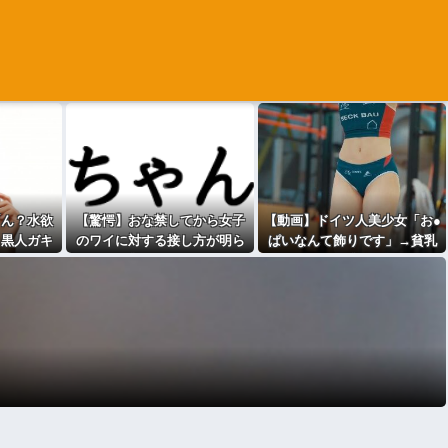
「ん？水欲
【驚愕】おな禁してから女子
【動画】ドイツ人美少女「お●
」黒人ガキ
のワイに対する接し方が明ら
ぱいなんて飾りです」→貧乳
→結果ｗｗ
かに変わったwwww
でも次元が違うと話題に
ｗ