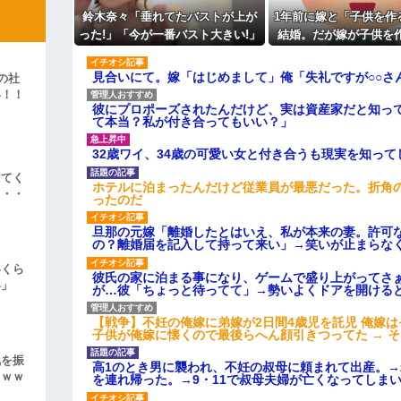
映画デートの予定をドタキャン
鈴木奈々「垂れてたバストが上が
1年前に嫁と「子供を作
て、これはダメだと思って別れた
よ！」キチママ『そこに金庫があっ
った!」「今が一番バスト大きい!」
結婚。だが嫁が子供を
「泥は出てけ！二度と来るな！」結
主な税金の成り立ちを調べてみ
最新の身長・体重も報告
だと知ったので離
彼「ちっ！」私「」
見合いにて。嫁「はじめまして」俺「失礼ですが○○さ
の社
い！！
逆切れ。「何クラクション鳴らして
彼にプロポーズされたんだけど、実は資産家だと知っ
」
て本当？私が付き合ってもいい？」
らｗｗｗｗｗ(※画像あり)
32歳ワイ、34歳の可愛い女と付き合うも現実を知っ
女子のこの動画、すげえええええｗ
えてく
ホテルに泊まったんだけど従業員が最悪だった。折角
車線を制限速度で走った結果
・・・
ったのだ
くる
旦那の元嫁「離婚したとはいえ、私が本来の妻。許可
やらかす←あまり悲しませないでく
の？離婚届を記入して持って来い」→笑いが止まらな
いくら
彼氏の家に泊まる事になり、ゲームで盛り上がってさ
い」
が…彼「ちょっと待ってて」→勢いよくドアを開ける
【戦争】不妊の俺嫁に弟嫁が2日間4歳児を託児 俺嫁
子供が俺嫁に懐くので最後らへん顔引きつってた → 
気を振
高1のとき男に襲われ、不妊の叔母に頼まれて出産。
ｗｗｗ
を連れ帰った。→9・11で叔母夫婦が亡くなってしま