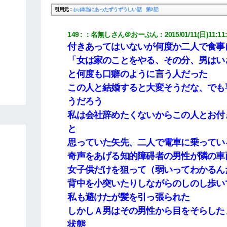
引用元：
(-д-)本当にあったずうずうしい話 第2話
149
：
名無しさん＠おーぷん
：
2015/01/11(日)11:11
付きあってはいないが何度か二人で食事
「女は家のことをやる、その分、男はい
と何度も口癖のように言う人だった
この人と結婚すると大変そうだな、でも
うだろう
私は会社辞めたくないからこの人とお付
と
思っていた矢先、二人で電車に乗ってい
奇声をあげる知的障碍者の男性が隣の車
女子供だけを狙って（弱いってわかるん
背中を小突いたりしながらのしのし歩い
私も避けたが髪を引っ張られた
しかしＡ男はその男性から目をそらした
状態