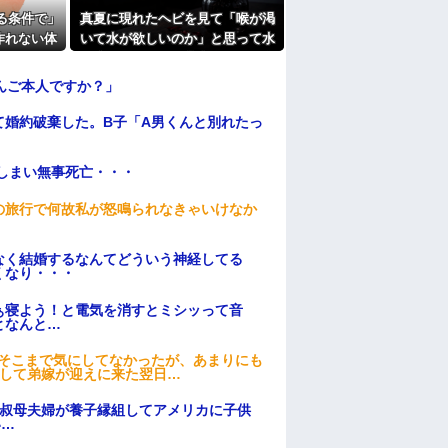
されて、見てない映画のチケ代を奢らされ
る条件で」
真夏に現れたヘビを見て「喉が渇
よ
作れない体
いて水が欲しいのか」と思って水
たよ
婚へ。
を注いだ。ヘビは夢中で飲んで姿
を消し…
んご本人ですか？」
て婚約破棄した。B子「A男くんと別れたっ
てしまい無事死亡・・・
の旅行で何故私が怒鳴られなきゃいけなか
なく結婚するなんてどういう神経してる
くなり・・・
ぁ寝よう！と電気を消すとミシッって音
となんと…
はそこまで気にしてなかったが、あまりにも
そして弟嫁が迎えに来た翌日…
→叔母夫婦が養子縁組してアメリカに子供
い…