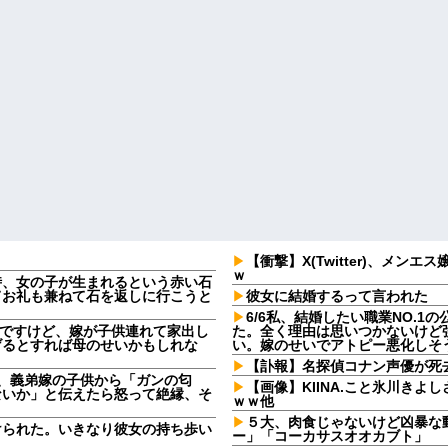
【衝撃】X(Twitter)、メ
ｗ
時、女の子が生まれるという赤い石
てお礼も兼ねて石を返しに行こうと
彼女に結婚するって言われた
6/6私、結婚したい職業NO.
なんですけど、嫁が子供連れて家出し
た。全く理由は思いつかないけど
げるとすれば母のせいかもしれな
い。嫁のせいでアトピー悪化しそ
【訃報】名探偵コナン声優が死去
日、義弟嫁の子供から「ガンの匂
【画像】KIINA.こと氷川き
ないか」と伝えたら怒って絶縁、そ
ｗｗ他
５大、肉食じゃないけど凶暴な
けられた。いきなり彼女の持ち歩い
ー」「コーカサスオオカブト」