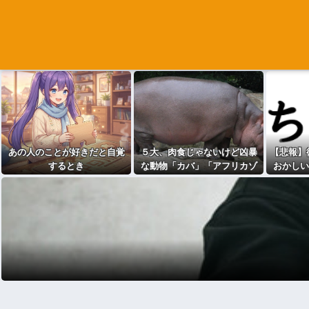
あの人のことが好きだと自覚
５大、肉食じゃないけど凶暴
【悲報】
するとき
な動物「カバ」「アフリカゾ
おかしい
ウ」「バッファロー」「コー
カサスオオカブト」