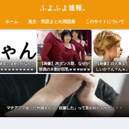
ふよふよ速報。
ホーム
鬼女・気団まとめ用語集
このサイトについて
彼女のま●こがなんか
【画像】JKダンス部、なぜか
【画像】白人美女
ｗｗｗｗｗｗｗｗｗ
部員の８割が巨乳ｗｗｗwｗｗ
しいか？ん？んｗ
ｗwwww
ｗｗｗｗｗｗ
「あっ…あっ…」
ｗｗｗｗｗ
マチアプで会った外国女から「妊娠した」って言われたんやが・・・