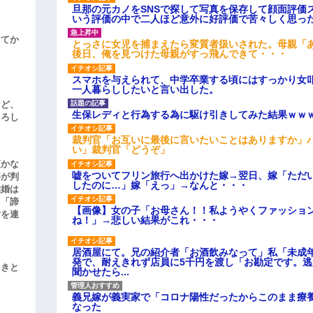
旦那の元カノをSNSで探して写真を保存して顔面評価
いう評価の中で二人ほど意外に好評価で苦々しく思っ
してか
とっさに女児を捕まえたら変質者扱いされた。母親「あ
後日、俺を見つけた母親がすっ飛んできて・・・
スマホを与えられて、中学卒業する頃にはすっかり女
一人暮らししたいと言い出した。
けど、
生保レディと行為する為に駆け引きしてみた結果ｗｗ
よろし
裁判官「お互いに最後に言いたいことはありますか」
い」裁判官「どうぞ」
頃かな
嘘をついてフリン旅行へ出かけた嫁→翌日、嫁「ただ
事が判
したのに…」嫁「えっ」→なんと・・・
結婚は
、「諦
【画像】女の子「お母さん！！私ようやくファッショ
女を連
ね！」→悲しい結果がこれ・・・
居酒屋にて。兄の紹介者「お酒飲みなって」私「未成
発で、耐えきれず店員に5千円を渡し「お勘定です。
引きと
聞かせたら...
義兄嫁が義実家で「コロナ陽性だったからこのまま療
なった