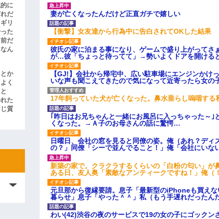
滅的に
妻が亡くなったんだけど正直ガチで嬉しい
どれだ
リギリ
【衝撃】女友達から行為中に告白されてOKした結果
やった
名前だ
彼氏の家に泊まる事になり、ゲームで盛り上がってさ
、なん
が…彼「ちょっと待ってて」→勢いよくドアを開ける
【GJ!】会社から帰宅中、広い駐車場にエンジンかけ
」とか
いな声も聞こえてきたので気になって近寄ったら女の
をよく
たと
17年飼っていた犬が亡くなった。鼻水垂らし嗚咽する
かれた
同じ質
｢昨日はお兄ちゃんと一緒にお風呂に入っちゃった～｣
くなった。→Ａ子のお母さんの話に驚愕…
日曜日、会社の窓を見ると同僚の姿。俺（あれ？ディ
の？」同僚「シーで並んでること！」俺「会社にいな
新築の家で。クラクラするくらいの「白粉の匂い」が
ある日、友人奥「素敵なアンティークですね！」俺（
元旦那から復縁要請。息子「最新型のiPhoneも買え
暮らせ」息子「やった＾＾」私（もう手遅れだったん
わい(42)渋谷の夜のサービスで19の女の子にゴック