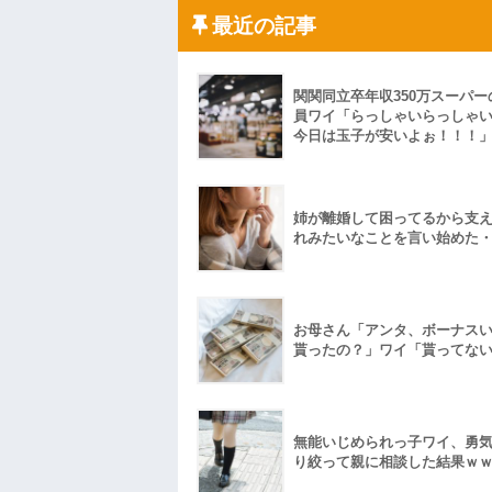
「こんな高いの？ｗｗ」「逆に超安い」
最近の記事
私「ちょっと、人の家の金庫触らないで
たから、開けてみようとしただけ☆』義兄
果・・・
私「初めて飲む味だけどなんのお茶？」
関関同立卒年収350万スーパー
【GIF】JSのカンチョーワロタ
員ワイ「らっしゃいらっしゃ
後続車にクラクションを鳴らされ彼氏が
今日は玉子が安いよぉ！！！
んだ！降りてこいよ！」と怒鳴りだし...
【衝撃】報酬100万円超の治験募集がこち
【ネット騒然】惨殺されたタワマン頂き
ｗｗｗｗｗｗｗｗｗｗ
姉が離婚して困ってるから支
【愕然】白のクラウン俺氏、高速道路左
れみたいなことを言い始めた
wwwwwwwwwwww
百年の恋12-899 食べた量を張り合って
【悲報】佐藤輝明・・・２軍でも盛大に
れ
お母さん「アンタ、ボーナス
貰ったの？」ワイ「貰ってな
無能いじめられっ子ワイ、勇
り絞って親に相談した結果ｗ