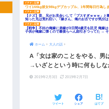
ワイ144kg彼女98kgデブカップル、1年間毎日行為し
【クズ】昔、兄がお見合いして「ブスすぎｗｗｗ」と
知った兄は荒れ狂い、｢嫁さん、俺のお古ですが気分
【戦争】不妊の俺嫁に弟嫁が2日間4歳児を託児 俺嫁
子供が俺嫁に懐くので最後らへん顔引きつってた → 
ホーム
大人の話
A「女は家のことをやる、男
→いざとという時に何もしな
2019年2月3日
2019年2月7日
ツイート
シェア
はてブ