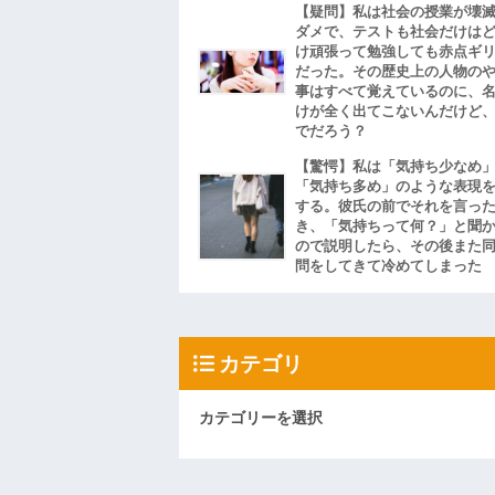
【疑問】私は社会の授業が壊
ダメで、テストも社会だけは
け頑張って勉強しても赤点ギ
だった。その歴史上の人物の
事はすべて覚えているのに、
けが全く出てこないんだけど
でだろう？
【驚愕】私は「気持ち少なめ
「気持ち多め」のような表現
する。彼氏の前でそれを言っ
き、「気持ちって何？」と聞
ので説明したら、その後また
問をしてきて冷めてしまった
カテゴリ