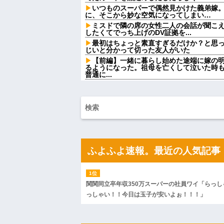
いつものスーパーで偶然見かけた義弟嫁
に、そこから妙な空気になってしまい…
ミスドで隣の席の女性二人の会話が聞こ
したくてでっち上げのDV証拠を...
最初はちょっと素直すぎるだけか？と思
じいと分かって切った友人がいた
【前編】一緒に暮らし始めた途端に嫁の
るようになった。祖母を亡くして泣いた時
普通に...
パート「遅刻する人を注意してください
て…」→周囲との温度差に困惑して…
シャウエッセン公式、またこういうので
AIさん、ドラクエ6を理想的にアニメ化し
●●インフルエンサー「20歳でアルファ
【怒報】国税庁「あのさぁ！君らがちゃ
ゃうけどどうする？！」←これw w w w w w
ふよふよ速報。最近の人気記事
【画像】愛知の半グレ、怖すぎる→御尊
母「おばあちゃんが従兄弟と結婚させよ
の話利用するわ」→3日後にまさかの展開…
鍵失くした男「45分だけ部屋に入れろ！
関関同立卒年収350万スーパーの社員ワイ「らっし
理です（警察呼びます）」→男「熱中症に
に...
っしゃい！！今日は玉子が安いよぉ！！！」
【は？】 停車中、車にぶつけられた私「
ないんだけど！警察何分で来るの！？早くしろ
ハードオフに売っていた4万4000円のフ