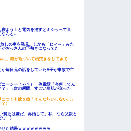
ぁ寝よう！と電気を消すとミシッって音
となんと…
っ放しの車を発見。しかも「ヒィ～」みた
子がおっさんの下敷きになってた
私に、猫が近づいて頭突きをしてきて…
とか毎日兄の話をしていたA子が事故で亡
ズニーシーじゃ？）→俺電話「今何してん
い？」→次の瞬間、すごい鳥肌が立った
鼻につくも嫁＆娘「そんな匂いしない…」
！？）
ない貧乏は嫌だ、再婚して」私「なら父親と
だな…）
ンさせた結果ｗｗｗｗｗｗｗｗ