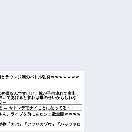
ンエス嬢とラウンジ嬢のバトル勃発ｗｗｗｗｗｗｗ
1の公務員なんですけど、嫁が子供連れて家出し
強いてあげるとすれば母のせいかもしれな
う→
 → 今トンデモナイことになってる・・・
よしさん、ライブを前にあたシコ欲全開ｗｗｗｗ
動物「カバ」「アフリカゾウ」「バッファロ