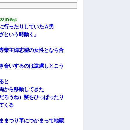
:22
 ID:
5q4
に行ったりしていたＡ男
ざという時動く」
専業主婦志望の女性となら合
き合いするのは遠慮しとこう
ると
両から移動してきた
だろうね）髪をひっぱったり
てくる
ままつり革につかまって地蔵