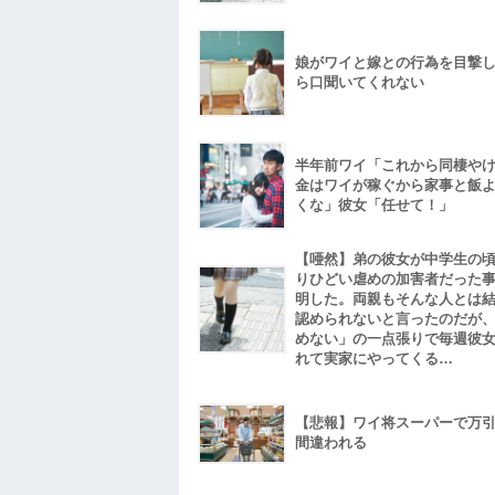
娘がワイと嫁との行為を目撃
ら口聞いてくれない
半年前ワイ「これから同棲や
金はワイが稼ぐから家事と飯
くな」彼女「任せて！」
【唖然】弟の彼女が中学生の
りひどい虐めの加害者だった
明した。両親もそんな人とは
認められないと言ったのだが
めない」の一点張りで毎週彼
れて実家にやってくる…
【悲報】ワイ将スーパーで万
間違われる