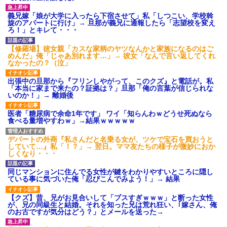
義兄嫁「娘が大学に入ったら下宿させて」私「しつこい、学校斡
旋のアパートに行け」→ 旦那が義兄に通報したら「志望校を変え
ろ！」とキレて・・・
【修羅場】彼女親「カスな家柄のヤツなんかと家族になるのはご
めんだ」俺「じゃあ別れます…」→ 彼女「なんで言い返してくれ
なかったの？（泣」
出張中の旦那から『フリンしやがって、このクズ』と電話が。私
「本当に家まで来たの？証拠は？」旦那「俺の言葉が信じられな
いのか！」→ 離婚後
医者「糖尿病で余命1年です」 ワイ「知らんわｗどうせ死ぬなら
食べる量増やすわｗ」→結果ｗｗｗｗｗ
デパートの外商『私さんだと名乗る女が、ツケで宝石を買おうと
していて…』私「！？」→ 翌日。ママ友たちの様子が微妙におか
しくなり・・・
同じマンションに住んでる女性が鍵をわかりやすいところに隠し
ている事に気づいた俺「忍びこんでみよう！」→ 結果
【クズ】昔、兄がお見合いして「ブスすぎｗｗｗ」と断った女性
が、兄の同級生と結婚。それを知った兄は荒れ狂い、｢嫁さん、俺
のお古ですが気分はどう？」とメールを送った→