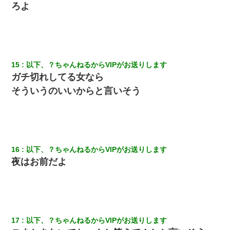
ろよ
私「まとめ買いして冷凍ストックしてる」Ａ「ずるい！クレク
レ！」私「なんでよ」Ａ「ケーチ！バーカ！」→ 後日、Ａ旦那が
凸してきた
裁判官「お互いに最後に言いたいことはありますか」バカ夫
「…」A「夫を一発殴らせてほしい」裁判官「どうぞ」
15
以下、？ちゃんねるからVIPがお送りします
ガチ切れしてる女なら
彼女(美人女医)にネックレスをプレゼント。「こんな安物を渡すく
そういうのいいからと言いそう
らいなら、渡さないほうがマシだからね」→ ６０万したと話した
ら・・・
16
以下、？ちゃんねるからVIPがお送りします
夜はお前だよ
17
以下、？ちゃんねるからVIPがお送りします