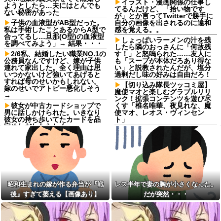
イラスト・漫画関係の仕事し
ようとしたら…夫にはとんでも
てるんだけど、「拾い物です
ない秘密があった
が」とか言ってTwitterで勝手に
子供の血液型がAB型だった。
自分の画像を出されるのに違和
私は手術したことあるからA型で
感を覚える。。
合ってるし…旦那(O型)の血液型
しょっぱいラーメンの汁を残
を調べてみよう」→ 結果・・・
したら隣のおっさんに「何故残
2/6私、結婚したい職業NO.1の
す！」と怒鳴られた……友人に
公務員なんですけど、嫁が子供
も「スープが本体だろあり得な
連れて家出した。全く理由は思
い」と説教されたんだが、塩分
いつかないけど強いてあげると
過剰だし味の好みは自由だろ！
すれば母のせいかもしれない。
【切り込み隊長ツッコミ屋】
嫁のせいでアトピー悪化しそう
魔使マオと楽しむグラブルリリ
→
ンク！拡張コンテンツを遊び尽
彼女が中古カードショップで
くす「椎名唯華、夜見れな、魔
男に話しかけられた。いきなり
使マオ、レオス・ヴィンセン
彼女の持ち歩いてたカードを品
ト」
定めしだしたらしく…
セブンイレブンのホットスナ
【後編】フードコートで鉢合
ックコーナーにあるチョコクッ
わせした託児ママに「食べてい
キー美味しすぎる。でも545カロ
る間でいいから」と子供を押し
リーあってヒエっ
付けられた。本当に食べてる間
【呆然】取引先専務「Aを20
だけ見て、店に迷子として預け
個注文する」ぼく「いつも1～2
たら…
個しか使わないけど本当に20で
激辛チャレンジの契約書にサ
あってる？」取専「あってる」
昭和生まれの嫁が作る弁当が『戦
レス半年で妻の胸が小さくなった。
インし、チャレンジしたらとん
⇒結果！
後』すぎて萎える【画像あり】
だが突然・・・
でもない事態になった。救急車
しょっぱいラーメンの汁を残
運ばれ胃の洗浄や入院2日で10万
したら隣のおっさんに「何故残
超えて...
す！」と怒鳴られた……友人に
養子だと知った10歳の息子か
も「スープが本体だろあり得な