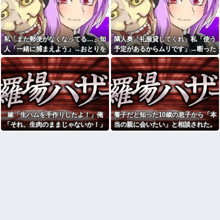
ら「本当の親に会いたい」と相
い」と説教されたんだが、塩分
談された。正直に答えたら夫婦
過剰だし味の好みは自由だろ！
関係が急変して…
彼は私が何かしても、一度も
裁判中に間男の勤務先へ訴状
「ありがとう」と言わない
のコピーを送ったら、相手側が
私「また郵便がなくなってる…」知
隣人奥「礼服貸してくれ」私「使う
【画像】安井カノンちゃん、
名誉毀損だと猛反発。裁判官ま
バニーガールコスプレでうっか
人「一緒に捕まえよう」→おとりを
予定があるからムリです」→断った
でロを挟む事態になって…
り谷間が見えてしまう他
仕掛けたら泥奥がまんまと引っかか
途端、とんでもない暴言を吐かれ
1年前に嫁と「子供を作る条件
彼は私が何かしても、一度も
で」結婚。だが嫁が子供を作れ
り…
て…
「ありがとう」と言わない
ない体だと知ったので離婚へ。
【緊急事態】母親がコレで30
ちいかわ作者さん、総額30億
万振り込む！危機回避能力が問
超の大豪邸を建てるｗｗｗｗｗ
われるｗｗｗｗ
ｗｗｗｗｗｗｗｗｗｗｗｗｗｗ
24歳年収550万ワイ、高級車も
【画像】秋葉原で大量のメイ
豪邸も買えない人生が確定して
嫁「生ハムを手作りしたよ！」俺
養子だと知った10歳の息子から「本
ド＆巫女たちがぶっかけ祭ｗｗ
いる事実に咽び泣く
ｗｗｗｗｗｗｗｗｗ
「それ、生肉のままじゃないか！」
当の親に会いたい」と相談された。
【腹筋崩壊】見た瞬間吹いた
【悲報】へずまりゅう（35）
→食べてしまった翌日にまさかの事
正直に答えたら夫婦関係が急変し
画像を貼っていくスレｗｗｗｗ
ボランティアのため熊本に行く
態が…
て…
も体調不良で病院に行く
【修羅場】父の浮気相手がま
さかの男！？私が突き止めた結
イーロン・マスク「中国のロ
果ｗｗｗｗ
ボットはデタラメで遠隔操作し
てるだけ」
今日から業務報告書の「庶
務」っていう大項目が急に廃止
女芸人の吉住さん（36）メイ
されたんだけど意味不明すぎる
クしたら普通に美人の部類だっ
たと判明ｗｗｗｗｗｗｗｗｗ
社会人1年目の時、下の階に住
んでる40代半ばくらいの独身女
お姫様だっこを夢見る肥満な
性に狙われかけた
私、プールである子供達に「肥
満！」「肥満だ！」と騒がれ
「お食い初めなんて俺になん