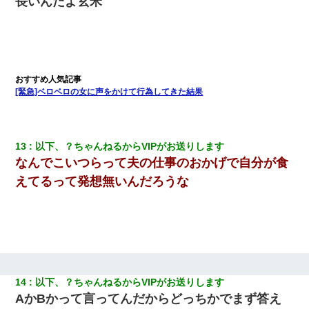
長いんだよ玄米
兄の新しい嫁がやらかしすぎて辛い。当たり前のように実家や姪
の幼稚園に来る
日曜日、会社の窓を見ると同僚の姿。俺（あれ？ディズニーシー
じゃ？）→俺電話「今何してんの？」同僚「シーで並んでるこ
と！」俺「会社にいない？」→次の瞬間、すごい鳥肌が立った
[緊急]ベロベロの女に声をかけて行為してきた結果
【驚愕】私「今まで育てた分のお金返してね(冗談)」息子「はい、
3000万円」→数年後。私「妹が病気になったから援助して欲し
い」→
13
以下、？ちゃんねるからVIPがお送りします
なんでこいつらって夫の仕事のおかげで自分が食
【悲報】姉と入浴中に大きくなってしまった結果ｗｗｗｗｗｗｗ
ｗ
えてるって発想無いんだろうな
我が家のガレージに見知らぬ車。俺「もしもし、玄関にもシャッ
ターリモコンあるだろ？DOWNのボタン押してｗ」→ 待つこと１
時間弱・・・
私が遺産を相続。→それを知った義両親が「旅行代金を出せ！」
「リフォーム費用を負担しろ！」「金の管理は私達がする！」と
14
以下、？ちゃんねるからVIPがお送りします
浅ましくも集りにきた。
AかBかって言ってんだからどっちかでまず答え