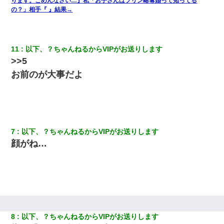
ります。ごめんなさい…』私「お子さんはフリン略奪婚って知ってる
結婚生活10ヶ月目で嫁から一方的に「もう冷めた」と離婚切り出
の？」相手『 』結果→
された
夫に癌の余命宣告。その闘病中に長女から信じられない言葉を受
11
以下、？ちゃんねるからVIPがお送りします
けた
>>5
お前のが大事だよ
わい(42)渋谷の夜のサービスで19の女の子にゴックンさせた結果
ｗｗｗｗｗｗｗｗ
今日夫の実家に泊ったんだけど、朝起きたら股間がなんかモッコ
リしてた
7
以下、？ちゃんねるからVIPがお送りします
9月に付き合い始めたけどこの、この人と結婚はないわと判断して
顔がね…
別れた。その元彼が交通事故で重体になっているらしく…
ＤＮＡ検査『血縁関係０％』旦那「やっぱり托卵だったんだ…」
嫁「本当に身に覚えがない」「なにかの間違いだ！取り違え
だ！」→ 嫁「あっ」
【クズ】昔、兄がお見合いして「ブスすぎｗｗｗ」と断った女性
8
以下、？ちゃんねるからVIPがお送りします
が、兄の同級生と結婚。それを知った兄は荒れ狂い、｢嫁さん、俺