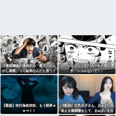
【徹底議論】漫画史上「最大のやら
えっちなユニフォームの女子陸上選
かし展開」って結局なんだと思う？
手「シコんないで！」
【緊急】性行為依存症、もう限界ｗ
【動画】巨乳女子さん、お●ぱい見
ｗ⇒！！
栄えを微調整をして、お●ぱいを仕
上げる