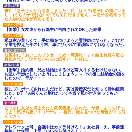
【衝撃】報酬100万円超の治験
募集がこちらｗｗｗｗｗ(※画像
書店「息子さんが万引きしました」私「はっ？(息子目の前にいる
あり)
し…)うちの子ではないので迎えに行きません」→息子を名乗って
【ネット騒然】惨殺されたタ
た人物の正体が判明するも・・・
ワマン頂き女子のこの動画、す
げえええええｗｗｗｗｗｗｗｗ
【衝撃】女友達から行為中に告白されてOKした結果
ｗｗｗ
【愕然】白のクラウン俺氏、
私は家が貧しくて、手に職をつけようと看護師になった。だけど
高速道路左車線を制限速度で走
卒業を控えた年の1月末、車にひかれて看護師になれなくなった。
った結果wwwwwwwwwwww
百年の恋12-899 食べた量を
張り合ってくる
妊娠中に「おいこのブタ女！てめー席譲れ！」と絡まれ腹を殴る
真似された。泣きながら夫に話すと一年後に…
【悲報】佐藤輝明・・・２軍
でも盛大にやらかす←あまり悲
しませないでくれ
【衝撃】婚約者「兄と結婚はするけど嫁入りするわけじゃない。
お互い干渉はしないようにしましょう」→ その後に結納金の話を
したので、母が・・・
彼にプロポーズされたんだけど、実は資産家だと知って婚約破棄
した。B子「A男くんと別れたって本当？私が付き合ってもい
い？」
とっさに女児を捕まえたら変質者扱いされた。母親「あっち行っ
てよ！気持ち悪い！（ｼｯｼｯ」→ 後日、俺を見つけた母親がすっ飛
んできて・・・
テレワーク上司「会議中はカメラ付けろ！」女社員「え、事前連
絡無しは無理」上司「いいから付けろ！」→