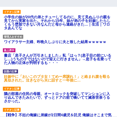
小学生の妹が20代の弟とチューしてるのに、見て見ぬふりの親を
見てから実家を出た。それから15年、妹が弟の子を妊娠したらし
くもう堕胎できない月なんだと母から連絡がきた…｜生活｜ワロ
タあんてな
ワイアラサー主婦、昨晩久しぶりに夫と致した結果ｗｗｗｗｗ
書店「息子さんが万引きしました」私「はっ？(息子目の前にいる
し…)うちの子ではないので迎えに行きません」→息子を名乗って
た人物の正体が判明するも・・・
妊娠中に「おいこのブタ女！てめー席譲れ！」と絡まれ腹を殴る
真似された。泣きながら夫に話すと一年後に…
隣の部屋の住民の母親、オートロックを突破してマンションに入
り込んできたみたいで、ずっとドアの前で喚いてて滅茶苦茶うる
さかった。
【戦争】不妊の俺嫁に弟嫁が2日間4歳児を託児 俺嫁はそこまで気