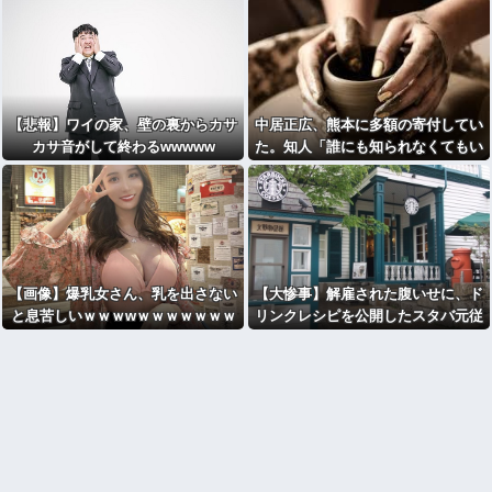
【悲報】ワイの家、壁の裏からカサ
中居正広、熊本に多額の寄付してい
カサ音がして終わるwwwww
た。知人「誰にも知られなくてもい
い、と公表してない」
【画像】爆乳女さん、乳を出さない
【大惨事】解雇された腹いせに、ド
と息苦しいｗｗｗwｗｗｗｗｗｗｗ
リンクレシピを公開したスタバ元従
ｗ
業員 「ゴミ扱いするからこうなる
ｗｗｗｗｗｗ」⇒！