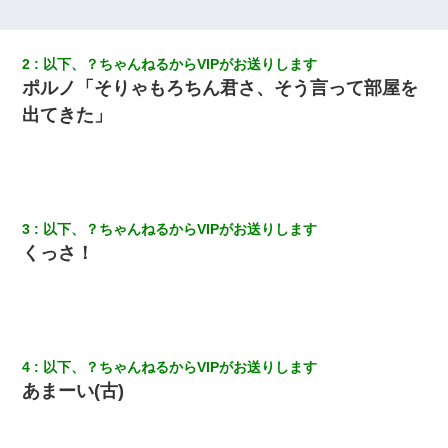
にしてなかったが、あまりにも子供が俺嫁に懐くので最後らへん
顔引きつってた → そして弟嫁が迎えに来た翌日…
2
以下、？ちゃんねるからVIPがお送りします
【画像】女上司(30)「終電なくなったね…部屋くる？」ワイ「行
ポルノ「そりゃもろちん君さ、そう言って部屋を
きます！」
出てきた」
【GJ!】会社から帰宅中、広い駐車場にエンジンかけっ放しの車を
発見。しかも「ヒィ～」みたいな声も聞こえてきたので気になっ
て近寄ったら女の子がおっさんの下敷きになってた
何年か前に妹は離婚している。当時生まれた姪が義弟の子じゃな
3
以下、？ちゃんねるからVIPがお送りします
かったため妹有責での離婚になり…
くっさ！
同じマンションに住んでる女性が鍵をわかりやすいところに隠し
ている事に気づいた俺「忍びこんでみよう！」→ 結果
姉旦那の友達「ほんとのパパだよ～」私のお腹を触ってほざく。
→思わず手を叩いて振り払ったら…
4
以下、？ちゃんねるからVIPがお送りします
あまーい(古)
父が他界→父のフリン相手『どうか相続を放棄して下さい、昔の
ことは謝ります。ごめんなさい…』私「お子さんはフリン略奪婚
って知ってるの？」相手『 』結果→