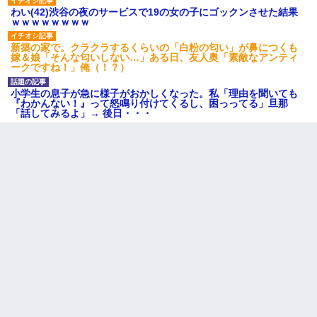
わい(42)渋谷の夜のサービスで19の女の子にゴックンさせた結果
ｗｗｗｗｗｗｗｗ
新築の家で。クラクラするくらいの「白粉の匂い」が鼻につくも
嫁＆娘「そんな匂いしない…」ある日、友人奥「素敵なアンティ
ークですね！」俺（！？）
小学生の息子が急に様子がおかしくなった。私「理由を聞いても
『わかんない！』って怒鳴り付けてくるし、困っってる」旦那
「話してみるよ」→ 後日・・・