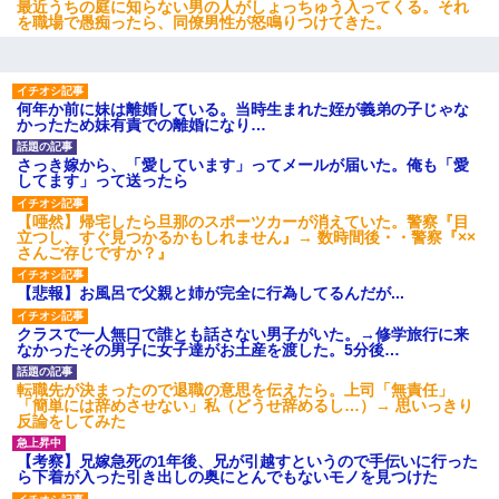
最近うちの庭に知らない男の人がしょっちゅう入ってくる。それ
を職場で愚痴ったら、同僚男性が怒鳴りつけてきた。
何年か前に妹は離婚している。当時生まれた姪が義弟の子じゃな
かったため妹有責での離婚になり…
さっき嫁から、「愛しています」ってメールが届いた。俺も「愛
してます」って送ったら
【唖然】帰宅したら旦那のスポーツカーが消えていた。警察『目
立つし、すぐ見つかるかもしれません』→ 数時間後・・警察『××
さんご存じですか？』
【悲報】お風呂で父親と姉が完全に行為してるんだが...
クラスで一人無口で誰とも話さない男子がいた。→修学旅行に来
なかったその男子に女子達がお土産を渡した。5分後…
転職先が決まったので退職の意思を伝えたら。上司「無責任」
「簡単には辞めさせない」私（どうせ辞めるし…）→ 思いっきり
反論をしてみた
【考察】兄嫁急死の1年後、兄が引越すというので手伝いに行った
ら下着が入った引き出しの奥にとんでもないモノを見つけた