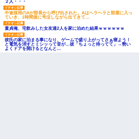
２人・・・
中途採用のAが部長から呼び出された。Aはヘラヘラと部屋に入っ
ていき、1時間後に号泣しながら出てきて…
童貞俺、宅飲みした女友達2人を家に泊めた結果ｗｗｗｗｗｗ
彼氏の家に泊まる事になり、ゲームで盛り上がってさぁ寝よう！
と電気を消すとミシッって音が…彼「ちょっと待ってて」→勢い
よくドアを開けるとなんと…