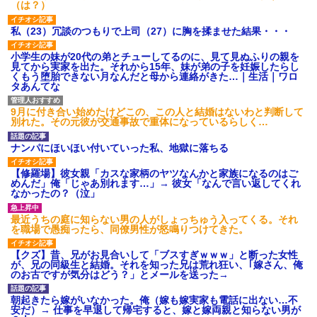
（は？）
私（23）冗談のつもりで上司（27）に胸を揉ませた結果・・・
小学生の妹が20代の弟とチューしてるのに、見て見ぬふりの親を
見てから実家を出た。それから15年、妹が弟の子を妊娠したらし
くもう堕胎できない月なんだと母から連絡がきた…｜生活｜ワロ
タあんてな
9月に付き合い始めたけどこの、この人と結婚はないわと判断して
別れた。その元彼が交通事故で重体になっているらしく…
ナンパにほいほい付いていった私、地獄に落ちる
【修羅場】彼女親「カスな家柄のヤツなんかと家族になるのはご
めんだ」俺「じゃあ別れます…」→ 彼女「なんで言い返してくれ
なかったの？（泣」
最近うちの庭に知らない男の人がしょっちゅう入ってくる。それ
を職場で愚痴ったら、同僚男性が怒鳴りつけてきた。
【クズ】昔、兄がお見合いして「ブスすぎｗｗｗ」と断った女性
が、兄の同級生と結婚。それを知った兄は荒れ狂い、｢嫁さん、俺
のお古ですが気分はどう？」とメールを送った→
朝起きたら嫁がいなかった。俺（嫁も嫁実家も電話に出ない…不
安だ）→ 仕事を早退して帰宅すると、嫁と嫁両親と知らない男が