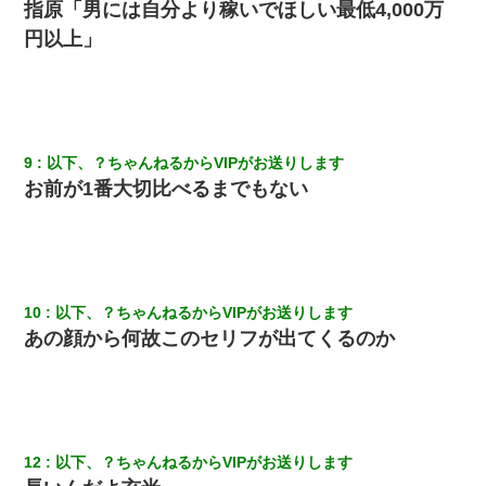
指原「男には自分より稼いでほしい最低4,000万
のお古ですが気分はどう？」とメールを送った→
円以上」
宅飲みで女友達の乳を見てしまった・・・
17年飼っていた犬が亡くなった。鼻水垂らし嗚咽する私に、猫が
近づいて頭突きをしてきて…
9
以下、？ちゃんねるからVIPがお送りします
お前が1番大切比べるまでもない
スマホを与えられて、中学卒業する頃にはすっかり女叩きに洗脳
された弟が、大学進学のために一人暮らししたいと言い出した。
アパートのドアに『ハンザイ者！この人はさいあくの人です』と
張り紙が！大家「面倒はごめんだよ」私「はあ」→警察に行き、
見回りで犯人が捕まったが、それが…｜生活｜ヌルポあんてな
10
以下、？ちゃんねるからVIPがお送りします
あの顔から何故このセリフが出てくるのか
全く親しくないママ友Aから突然「飲み会しよう」と誘われたがお
断りした。後日Aの企みを知ってゾッとするやら腹立つやら！
私「結婚やめるわ」 婚約者「え？なんでなんで？」 → 放置した
結果…｜生活｜ワロタあんてな
12
以下、？ちゃんねるからVIPがお送りします