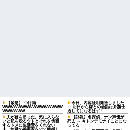
【緊急】 つけ麺
今日、内容証明発送しました
WWWWWWWWWWWWWWWW
～ 明日から嫁との会話は弁護士
WWWWWW
通してになるはず！
夫が首を吊った。気に入らな
【訃報】名探偵コナン声優が
いと私を殴るウトとそれを傍観
死去 → 今トンデモナイことにな
するトメに生活費をくれない
ってる・・・
夫…地獄の義実家をでて離婚し