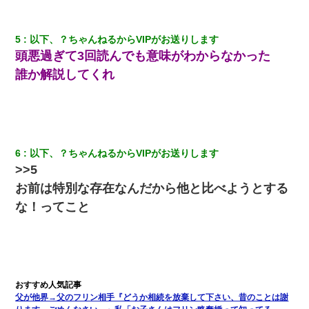
「パワハラを受けたから思い切って転職した」とSNSで呟いた
5
以下、？ちゃんねるからVIPがお送りします
ら、速攻でパワハラかました元上司がLINEを送ってきた。
頭悪過ぎて3回読んでも意味がわからなかった
誰か解説してくれ
妻「ずっと好きだった人と一緒になりたいから、わかれてくださ
い」→離婚後、娘と実家で生活してると…
ホテルに泊まったんだけど従業員が最悪だった。折角の旅行で何
故私が怒鳴られなきゃいけなかったのだ
6
以下、？ちゃんねるからVIPがお送りします
>>5
【悲報】お風呂で父親と姉が完全に行為してるんだが...
お前は特別な存在なんだから他と比べようとする
な！ってこと
【修羅場】彼女親「カスな家柄のヤツなんかと家族になるのはご
めんだ」俺「じゃあ別れます…」→ 彼女「なんで言い返してくれ
なかったの？（泣」
200万を貸したコウトから、追加で400万の申し込み、私「無理。
義弟より娘たちが大事」旦那「娘たちが成人したら別れよう」私
（は？）
父が他界→父のフリン相手『どうか相続を放棄して下さい、昔のことは謝