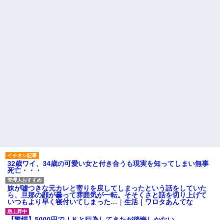
た。それは慣れてるので別にい
のメリットがあるの」「そんな
いが……その後→
に大変なら育児やめれば？」冗
談で言ったのに本気に取られて
【衝撃】 ワイ、保険金2億円と
離婚を言い渡された
遺産6000万円を相続したら「こ
う」なった・・・
彼女と結婚の話をしていた時
に言われたことが衝撃だった
スーパーで小エビの天ぷら
（１２尾入り４８０円）を買っ
主な税金の成り立ちを調べて
た。レジ係の人「５７６０円で
みたよ
す」私「えっ！？間違いじゃな
いですか？」レジ「いや、４８...
ハードオフに売っていた4万
4000円のフィギュアがヤバすぎ
るｗｗｗｗｗｗ「こんな高い
の？ｗｗ」「逆に超安い」
私「ちょっと、人の家の金庫
触らないでよ！」キチママ『そ
こに金庫があったから、開けて
みようとしただけ☆』義兄「泥
は出てけ！二度と来るな！」結
果・・・
私「初めて飲む味だけどなん
32歳ワイ、34歳の可愛い女と付き合うも現実を知ってしまい無事
のお茶？」彼「ちっ！」私「」
死亡・・・
【GIF】JSのカンチョーワロ
タ
妹が嘘つきな元カレと寄りを戻してしまったという話をしていた
後続車にクラクションを鳴ら
ら、旦那の顔が曇って雰囲気が一転。そそくさと話を切り上げて
され彼氏が逆切れ。「何クラク
いつもより早く寝付いてしまった…｜生活｜ワロタあんてな
ション鳴らしてんだ！降りてこ
いよ！」と怒鳴りだし...
【驚愕】5000円でＪＫと行為してきたが後悔しかない…