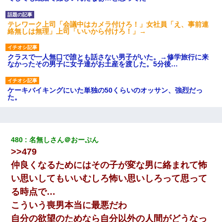
テレワーク上司「会議中はカメラ付けろ！」女社員「え、事前連
絡無しは無理」上司「いいから付けろ！」→
クラスで一人無口で誰とも話さない男子がいた。→修学旅行に来
なかったその男子に女子達がお土産を渡した。5分後…
ケーキバイキングにいた単独の50くらいのオッサン、強烈だっ
た。
｢昨日はお兄ちゃんと一緒にお風呂に入っちゃった～｣とか毎日兄
の話をしていたA子が事故で亡くなった。→Ａ子のお母さんの話に
驚愕…
480
名無しさん＠おーぷん
>>479
【復讐】義兄嫁「生活費、足りない分を貸してほしい」私「貸す
仲良くなるためにはその子が変な男に絡まれて怖
わけないでしょｗｗｗｗ」→ 理由を話したら泣き出して・・私
（あまりにも希望通り）
い思いしてもいいむしろ怖い思いしろって思って
る時点で…
転職先が決まったので退職の意思を伝えたら。上司「無責任」
こういう喪男本当に最悪だわ
「簡単には辞めさせない」私（どうせ辞めるし…）→ 思いっきり
反論をしてみた
自分の欲望のためなら自分以外の人間がどうなっ