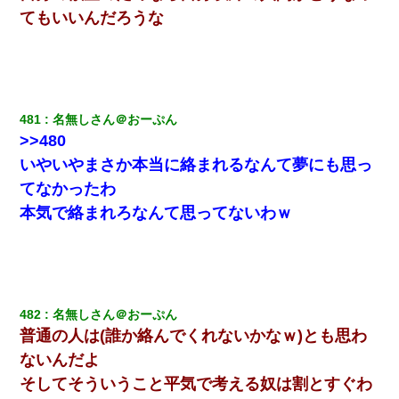
てもいいんだろうな
３２歳俺「ずっと好きでした！！付き合って下さい！」 ２５歳
彼女「うん！！絶対幸せになろうね！！！！」 → ７年後ｗｗ
ｗｗｗ
義兄嫁「娘が大学に入ったら下宿させて」私「しつこい、学校斡
481
名無しさん＠おーぷん
旋のアパートに行け」→ 旦那が義兄に通報したら「志望校を変え
ろ！」とキレて・・・
>>480
いやいやまさか本当に絡まれるなんて夢にも思っ
【身体で払わせて】女友達「ごめん、何も言わずにお金貸してく
てなかったわ
ださい……」俺「いいよ！いくら？」女友達「10万円ぐら
い……」俺「ほい！10万！」→
本気で絡まれろなんて思ってないわｗ
医者「糖尿病で余命1年です」 ワイ「知らんわｗどうせ死ぬなら
食べる量増やすわｗ」→結果ｗｗｗｗｗ
彼氏の家に泊まる事になり、ゲームで盛り上がってさぁ寝よう！
482
名無しさん＠おーぷん
と電気を消すとミシッって音が…彼「ちょっと待ってて」→勢い
普通の人は(誰か絡んでくれないかなｗ)とも思わ
よくドアを開けるとなんと…
ないんだよ
そしてそういうこと平気で考える奴は割とすぐわ
ＤＮＡ検査『血縁関係０％』旦那「やっぱり托卵だったんだ…」
嫁「本当に身に覚えがない」「なにかの間違いだ！取り違え