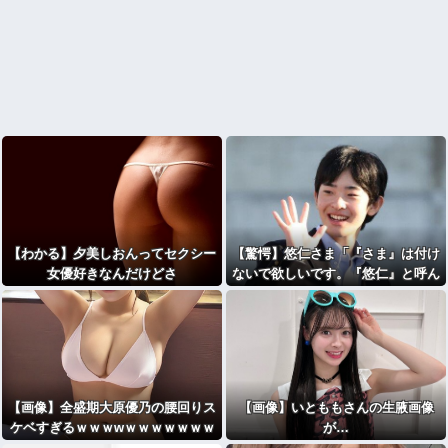
【わかる】夕美しおんってセクシー
【驚愕】悠仁さま「『さま』は付け
女優好きなんだけどさ
ないで欲しいです。『悠仁』と呼ん
でください」ｗｗｗｗｗｗｗｗｗｗ
【画像】全盛期大原優乃の腰回りス
【画像】いとももさんの生腋画像
ケベすぎるｗｗｗwｗｗｗｗｗｗｗ
が…
ｗ