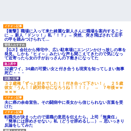
【衝撃】職場に入って来た綺麗な新人さんに職場を案内すること
に → 新人「ドンッ！」私「！？」→ 突然、突き飛ばされて左手
の甲を踏みつけられて…
【GJ!】会社から帰宅中、広い駐車場にエンジンかけっ放しの車を
発見。しかも「ヒィ～」みたいな声も聞こえてきたので気になっ
て近寄ったら女の子がおっさんの下敷きになってた
32歳ワイ、34歳の可愛い女と付き合うも現実を知ってしまい無事
死亡・・・
３２歳俺「ずっと好きでした！！付き合って下さい！」 ２５歳
彼女「うん！！絶対幸せになろうね！！！！」 → ７年後ｗｗ
ｗｗｗ
夫に癌の余命宣告。その闘病中に長女から信じられない言葉を受
けた
転職先が決まったので退職の意思を伝えたら。上司「無責任」
「簡単には辞めさせない」私（どうせ辞めるし…）→ 思いっきり
反論をしてみた