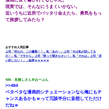
現実では、そんなにうまくいかない。
【衝撃】職場に入って来た綺麗な新人さんに職場を案内すること
に → 新人「ドンッ！」私「！？」→ 突然、突き飛ばされて左手
近いうちに近所でバッタリ会えたら、勇気をもっ
の甲を踏みつけられて…
て挨拶してみたら？
隣室のお婆ちゃん「下階からの異臭に困ってる、今もすっごく臭
い」私「変だなあ～なにも臭わないよ」→ その後。警察『絶対に
窓とドアを開けないで』
全く親しくないママ友Aから突然「飲み会しよう」と誘われたがお
断りした。後日Aの企みを知ってゾッとするやら腹立つやら！
上司「何なの、この書類！！」私「あの‥」上司「今は私が話してる
の！」私「ですから」上司「黙って聞きなさい！」私「それは」上司「言
い訳しない！」→結果ｗｗｗｗｗ
元夫の連れ子「俺の結婚式の時くらい、母親としての責任を果た
そうとは思わないのか！」→どうも連れ子は…
【唖然】帰宅したら旦那のスポーツカーが消えていた。警察『目
486
名無しさん＠おーぷん
立つし、すぐ見つかるかもしれません』→ 数時間後・・警察『××
>>484
さんご存じですか？』
ベタベタな漫画的シチュエーションなら俺にもチ
ャンスあるかもｗって冗談半分に妄想してただけ
【画像】女上司(30)「終電なくなったね…部屋くる？」ワイ「行
きます！」
だねｗ