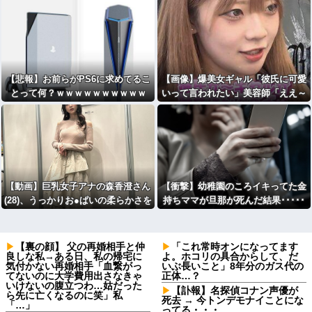
【悲報】お前らがPS6に求めてるこ
【画像】爆美女ギャル「彼氏に可愛
とって何？ｗｗｗｗｗｗｗｗｗｗ
いって言われたい」美容師「ええ～
彼氏さん厳しい～」
【動画】巨乳女子アナの森香澄さん
【衝撃】幼稚園のころイキってた金
(28)、うっかりお●ぱいの柔らかさを
持ちママが旦那が死んだ結果･････
公表してしまうｗｗｗwｗｗｗｗｗ
⇒！！
ｗｗｗ
【裏の顔】 父の再婚相手と仲
「これ常時オンになってます
良しな私→ある日、私の帰宅に
よ。ホコリの具合からして、だ
気付かない再婚相手「血繋がっ
いぶ長いこと」8年分のガス代の
てないのに大学費用出さなきゃ
正体…？
いけないの腹立つわ…姑だった
【訃報】名探偵コナン声優が
ら先に亡くなるのに笑」私
死去 → 今トンデモナイことにな
「…」
ってる・・・