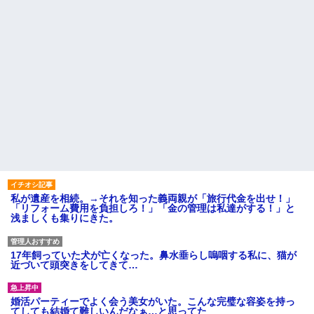
私が遺産を相続。→それを知った義両親が「旅行代金を出せ！」
「リフォーム費用を負担しろ！」「金の管理は私達がする！」と
浅ましくも集りにきた。
17年飼っていた犬が亡くなった。鼻水垂らし嗚咽する私に、猫が
近づいて頭突きをしてきて…
婚活パーティーでよく会う美女がいた。こんな完璧な容姿を持っ
てしても結婚て難しいんだなぁ…と思ってた