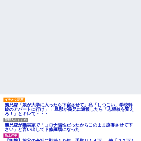
クソ男「専業主婦は昼間寝て
高卒で入った倉庫会社の男連
られていいよなぁ。俺なんか忙
中は、半分以上働いていない。
しくて寝る暇ねーもん。どうせ
上司に期待され、リフトの免許
暇でしょ？俺のＤＶＤコピっと
もとった俺は「女性社員を狙っ
いてよ」
ている」と言いがかりをつけ...
【驚愕】養育費を払い続けた
兄が首吊った。理由はイジ
結果…元妻の裏切りが判
メ…俺の両親離婚で母は自サツ
明！！！その理由がこれｗｗｗ
し家庭崩壊→首謀者を探しだし
ｗ
た俺は会社と妻子を特定→結
果、実刑受けた。子に復讐され
職場で電話を取った新入社員
るだろ...
の女子がヒワイなことを言われ
てショックを受けたことがあっ
【驚愕】 新幹線じゃなく『帰
た
省費4000円』安くなる在来線で
帰省した結果ｗｗｗｗｗ
主な税金の成り立ちを調べて
みたよ
ハードオフに売っていた4万
4000円のフィギュアがヤバすぎ
るｗｗｗｗｗｗ「こんな高い
の？ｗｗ」「逆に超安い」
私「ちょっと、人の家の金庫
触らないでよ！」キチママ『そ
こに金庫があったから、開けて
義兄嫁「娘が大学に入ったら下宿させて」私「しつこい、学校斡
みようとしただけ☆』義兄「泥
旋のアパートに行け」→ 旦那が義兄に通報したら「志望校を変え
は出てけ！二度と来るな！」結
ろ！」とキレて・・・
果・・・
私「初めて飲む味だけどなん
のお茶？」彼「ちっ！」私「」
義兄嫁が義実家で「コロナ陽性だったからこのまま療養させて下
さい」と言い出してド修羅場になった
【GIF】JSのカンチョーワロ
タ
【衝撃】嫁父の会社に勤続１０年、手取り１４万 → 俺「２２万も