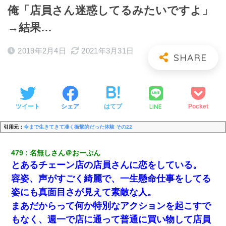
俺「店員さん迷惑してるみたいですよ」
→結果…
2019年2月4日
2021年3月31日
LINE
ツイート
シェア
はてブ
Pocket
引用元：
今まで生きてきて凄く衝撃的だった体験 その22
479
名無しさん＠おーぷん
とあるチェーン店の店員さんに恋をしている。
容姿、声がすごく綺麗で、一生懸命仕事をしてる
姿にも真面目さが見えて素敵な人。
まあだからって何か特別なアクションを起こすで
もなく、週一で店に通って普通に買い物して店員