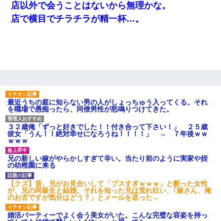
店以外で会うことはないから無理かな。
ナンパにほいほい付いていった私、地獄に落ちる
店で横目でチラチラが精一杯…。
彼女(美人女医)にネックレスをプレゼント。「こんな安物を渡すく
らいなら、渡さないほうがマシだからね」→ ６０万したと話した
ら・・・
【悲報】嫁がワイのこと嫌いっぽいから単身赴任した結果
最近うちの庭に知らない男の人がしょっちゅう入ってくる。それ
私は家が貧しくて、手に職をつけようと看護師になった。だけど
を職場で愚痴ったら、同僚男性が怒鳴りつけてきた。
卒業を控えた年の1月末、車にひかれて看護師になれなくなった。
３２歳俺「ずっと好きでした！！付き合って下さい！」 ２５歳
彼女「うん！！絶対幸せになろうね！！！！」 → ７年後ｗｗ
200万を貸したコウトから、追加で400万の申し込み、私「無理。
ｗｗｗ
義弟より娘たちが大事」旦那「娘たちが成人したら別れよう」私
（は？）
兄の新しい嫁がやらかしすぎて辛い。当たり前のように実家や姪
の幼稚園に来る
13歳娘が元嫁のところから逃げてきた。どう扱ったらいいのかわ
からない
【クズ】昔、兄がお見合いして「ブスすぎｗｗｗ」と断った女性
が、兄の同級生と結婚。それを知った兄は荒れ狂い、｢嫁さん、俺
のお古ですが気分はどう？」とメールを送った→
小学生の息子が急に様子がおかしくなった。私「理由を聞いても
婚活パーティーでよく会う美女がいた。こんな完璧な容姿を持っ
『わかんない！』って怒鳴り付けてくるし、困っってる」旦那