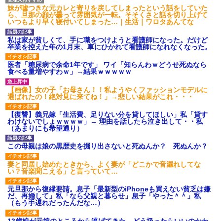
妹が嘘つきな元カレと寄りを戻してしまったという話をしていた
ら、旦那の顔が曇って雰囲気が一転。そそくさと話を切り上げて
いつもより早く寝付いてしまった…｜生活｜ワロタあんてな
私は家が貧しくて、手に職をつけようと看護師になった。だけど
卒業を控えた年の1月末、車にひかれて看護師になれなくなった。
医者「糖尿病で余命1年です」 ワイ「知らんわｗどうせ死ぬなら
食べる量増やすわｗ」→結果ｗｗｗｗｗ
【画像】女の子「お母さん！！私ようやくファッションモデルに
選ばれたの！絶対見に来てね！」→悲しい結果がこれ・・・
【復讐】義兄嫁「生活費、足りない分を貸してほしい」私「貸す
わけないでしょｗｗｗｗ」→ 理由を話したら泣き出して・・私
（あまりにも希望通り）
この母親は娘の黒歴史を掘り出さないと死ぬんか？ 死ぬんか？
妻と同居し始めたときから、よく妻が「どこかで音漏れしてな
い？音楽聞こえる」と言っていて…
元旦那から復縁要請。息子「最新型のiPhoneも買えない貧乏は嫌
だ、再婚して」私「なら父親と暮らせ」息子「やった＾＾」私
（もう手遅れだったんだな…）
13歳娘が元嫁のところから逃げてきた。どう扱ったらいいのかわ