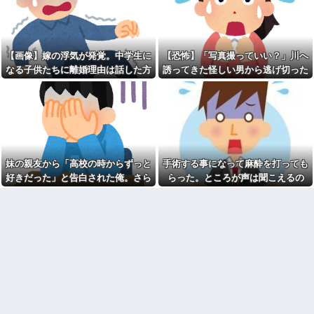
嫁「間男と再婚したい」俺
週1エステ＆週3パーソナルジ
「慰謝料を払うなら離婚だ」→
ム通いの美意識過剰な先輩「こ
ところが後日「やっぱり戻りた
れって普通だよね？」→私「真
い」と言い出して…
似できません…」の不毛なやり
某有名な外国系の公益法人で
取りに疲れ果てた・・・
【画像】嫁の浮気が発覚。中学生に
【恐怖】「写真撮っていい？」川へ
窓口受付をやったとき、シフト
【冷めた】朝起きた時点で化
なる子供たちに離婚理由は話した方
誘ってきた怪しい男から逃げ切った
外しみたいな人をシフト表で数
粧塗り始めてた彼女が風呂入っ
人確認できたわ
がいい？
私⇒テレビに映った『衝撃の顔』に
て準備終わっても塗ってて「い
高校の頃、担任と隣のクラス
い加減にしろ」って無理に出か
絶句
の担任が結婚。「お祝いに行こ
けても道中で塗ってた
う！」と結婚式場に突撃した結
本物のスパイ、政府批判どこ
果...
ろか「むしろ政府の味方」を演
熊本地震で居酒屋から温泉が
じて潜伏することが判明
湧き出るｗｗｗｗｗｗｗｗ
【絶体絶命！】夫実家では老
妹の親友から「高校の時からずっと
手術する事になって麻酔を打っても
【悲報】思春期の娘に「キモ
犬を飼っている。義母から「申
ッ」と言われたお父さん、グレ
し訳ないけどお留守番に来て貰
好きだった」と告白された俺。さら
らった。ところが声は聞こえるの
るｗｗｗｗｗｗｗ
えまいか」と電話が。お安い御
にキス責めに遭い
に、目も開かず...
用だと思って引き受けたが…
【衝撃】浜辺美波さん、『コ
レ』が苦手なタイプだった！？
【未練】妻の不貞により離婚
←お世話してあげたい弱男が大
した 今後2度と会うつもりはない
量沸きしてしまうw w w w w w
と大見得切ったものの、半年過
w w w
ぎると少しずつ妻が恋しくなっ
ていった → 結局、月1の子供面
【悲報】高野連「暑熱対策で
会日の後に…
第2試合は13:30プレイボール
や！」←こいつら
彼氏が私の友達を勝手に評価
する。友達の写真を見せたら
【うわっ…】専業主婦さん、
「この子はモテそう」「この子
エグいくらいの不倫が子供にガ
は彼氏できなさそう」
チバレした結果…