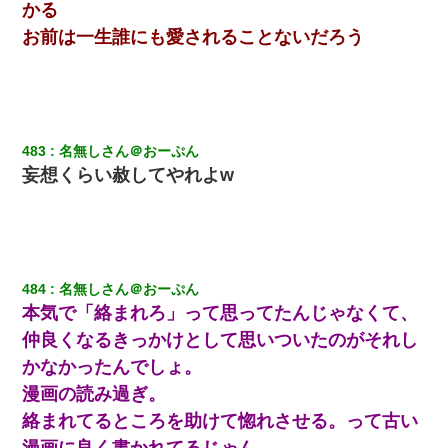
かる
だ！」→ 嫁「あっ」
お前は一生誰にも愛されることないだろう
彼女(37)の情欲がえげつない件ｗｗｗｗｗｗｗ
「お前の父ちゃんは自宅警備員」とかからかわれたけど、実はと
んでもない仕事に就いていた
483
名無しさん＠おーぷん
妄想くらい赦してやれよw
ホテルに泊まったんだけど従業員が最悪だった。折角の旅行で何
故私が怒鳴られなきゃいけなかったのだ
俺「初対面でなに言ったか覚えてる？」嫁「臭いんだよ！キモオ
タ？だっけ？」俺「だいたい合ってる。で、なんで告白してきた
の？」→
484
名無しさん＠おーぷん
本気で「絡まれろ」って思ってたんじゃなくて、
【ワロタ】姉から「肉食系14才、乳丸出し、毛はうっすら生えか
仲良くなるきっかけとして思いついたのがそれし
け」というタイトルで画像が送られてきた
かなかったんでしょ。
漫画の読み過ぎ。
近所のお寺に住み込みで手伝いしてる知的障害のオッサンがい
た。ある日、オッサンが火かき棒を持って顔を真っ赤にしながら
絡まれてるところを助けて惚れさせる。って古い
走り回っていて…
漫画に良く書かれてるじゃん。