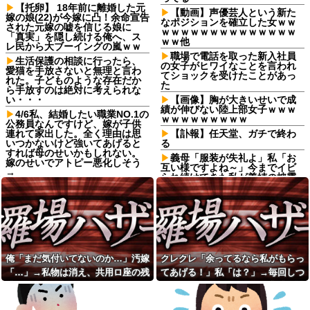
【托卵】 18年前に離婚した元
【動画】声優芸人という新た
嫁の娘(22)が今嫁に凸！余命宣告
なポジションを確立した女ｗｗ
された元嫁の嘘を信じる娘に
ｗｗｗｗｗｗｗｗｗｗｗｗｗｗ
「真実」を隠し続ける俺へ、ス
ｗｗ他
レ民から大ブーイングの嵐ｗｗ
職場で電話を取った新入社員
生活保護の相談に行ったら、
の女子がヒワイなことを言われ
愛猫を手放さないと無理と言わ
てショックを受けたことがあっ
れた。子どものような存在だか
た
ら手放すのは絶対に考えられな
い・・・
【画像】胸が大きいせいで成
績が伸びない陸上部女子ｗｗｗ
4/6私、結婚したい職業NO.1の
ｗｗｗｗｗｗｗｗｗ
公務員なんですけど、嫁が子供
連れて家出した。全く理由は思
【訃報】任天堂、ガチで終わ
いつかないけど強いてあげると
る
すれば母のせいかもしれない。
義母「服装が失礼よ」私「お
嫁のせいでアトピー悪化しそう
互い様ですよね～」今までイビ
→
られ続けてきた私が義姉の披露
夫が首を吊った。気に入らな
宴で大暴れｗｗ義親族に「ひっ
いと私を殴るウトとそれを傍観
ぱたきますよ」と釘を刺したっ
するトメに生活費をくれない
たｗｗｗ
夫…地獄の義実家をでて離婚し
【画像】清楚系セクシー女優
ようとしたら…夫にはとんでも
｢お休み頂いてた半年間でこんな
ない秘密があった
体になりました.｣⇒！！
定食屋で大学生が大将に殴ら
辛くてもう仕事辞めたくなっ
俺「まだ気付いてないのか…」汚嫁
クレクレ「余ってるなら私がもらっ
れた。その理由がスカッとする...
てる奴ｗ
「…」→私物は消え、共用ロ座の残
てあげる！」私「は？」→毎回しつ
友人の結婚式へ向かう日に、
閉じかけの電車の扉に子供を
トメから車を出せと要求され
高は653円。それでも嫁は平然とし
こく食い下がるので、ある方法を試
抱っこしたまま手を挟んで開け
た。断っただけなのに大騒ぎに
させた旦那、後にはベビーカー
ていて…
した結果…
なってしまい…
を押した奥さんが…