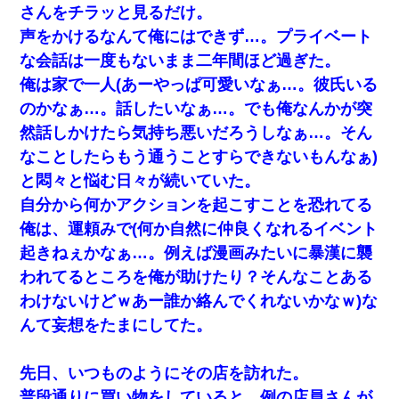
さんをチラッと見るだけ。
声をかけるなんて俺にはできず…。プライベート
な会話は一度もないまま二年間ほど過ぎた。
俺は家で一人(あーやっぱ可愛いなぁ…。彼氏いる
のかなぁ…。話したいなぁ…。でも俺なんかが突
然話しかけたら気持ち悪いだろうしなぁ…。そん
なことしたらもう通うことすらできないもんなぁ)
と悶々と悩む日々が続いていた。
自分から何かアクションを起こすことを恐れてる
俺は、運頼みで(何か自然に仲良くなれるイベント
起きねぇかなぁ…。例えば漫画みたいに暴漢に襲
われてるところを俺が助けたり？そんなことある
わけないけどｗあー誰か絡んでくれないかなｗ)な
んて妄想をたまにしてた。
先日、いつものようにその店を訪れた。
普段通りに買い物をしていると、例の店員さんが