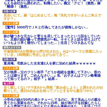
後続車にクラクションを鳴ら
らえる会社から誘われた。転職したい」義父「クビ！（激怒」嫁
され彼氏が逆切れ。「何クラク
「離婚！（激怒」
ション鳴らしてんだ！降りてこ
いよ！」と怒鳴りだし...
見合いにて。嫁「はじめまして」俺「失礼ですが○○さんご本人で
【衝撃】報酬100万円超の治験
すか？」
募集がこちらｗｗｗｗｗ(※画像
あり)
【驚愕】5000円でＪＫと行為してきたが後悔しかない…
【ネット騒然】惨殺されたタ
ワマン頂き女子のこの動画、す
げえええええｗｗｗｗｗｗｗｗ
妹が嘘つきな元カレと寄りを戻してしまったという話をしていた
ｗｗｗ
ら、旦那の顔が曇って雰囲気が一転。そそくさと話を切り上げて
いつもより早く寝付いてしまった…｜生活｜ワロタあんてな
【愕然】白のクラウン俺氏、
高速道路左車線を制限速度で走
った結果wwwwwwwwwwww
中途採用のAが部長から呼び出された。Aはヘラヘラと部屋に入っ
百年の恋12-899 食べた量を
ていき、1時間後に号泣しながら出てきて…
張り合ってくる
【悲報】佐藤輝明・・・２軍
童貞俺、宅飲みした女友達2人を家に泊めた結果ｗｗｗｗｗｗ
でも盛大にやらかす←あまり悲
しませないでくれ
父が他界→父のフリン相手『どうか相続を放棄して下さい、昔の
ことは謝ります。ごめんなさい…』私「お子さんはフリン略奪婚
って知ってるの？」相手『 』結果→
全く親しくないママ友Aから突然「飲み会しよう」と誘われたがお
断りした。後日Aの企みを知ってゾッとするやら腹立つやら！
小学生の妹が20代の弟とチューしてるのに、見て見ぬふりの親を
見てから実家を出た。それから15年、妹が弟の子を妊娠したらし
くもう堕胎できない月なんだと母から連絡がきた…｜生活｜ワロ