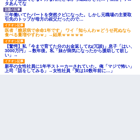
タあんてな
三年働いてたパートを突然クビになった。しかし元職場の主要取
引先のトップが母方の叔父だったので…
医者「糖尿病で余命1年です」 ワイ「知らんわｗどうせ死ぬなら
食べる量増やすわｗ」→結果ｗｗｗｗｗ
【驚愕】私「今まで育てた分のお金返してね(冗談)」息子「はい、
3000万円」→数年後。私「妹が病気になったから援助して欲し
い」→
新卒の女性社員に1年半ストーカーされていた。俺「マジで怖い」
上司「話をしてみる」→女性社員「実は10数年前に…」