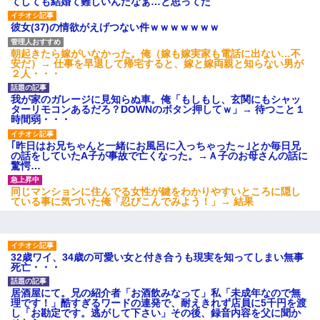
てしても結婚て難しいんだなぁ…と思ってた
「話してみるよ」→ 後日・・・
彼女(37)の情欲がえげつない件ｗｗｗｗｗｗｗ
父が他界→父のフリン相手『どうか相続を放棄して下さい、昔の
ことは謝ります。ごめんなさい…』私「お子さんはフリン略奪婚
朝起きたら嫁がいなかった。俺（嫁も嫁実家も電話に出ない…不
って知ってるの？」相手『 』結果→
安だ）→ 仕事を早退して帰宅すると、嫁と嫁両親と知らない男が
２人・・・
9月に付き合い始めたけどこの、この人と結婚はないわと判断して
我が家のガレージに見知らぬ車。俺「もしもし、玄関にもシャッ
別れた。その元彼が交通事故で重体になっているらしく…
ターリモコンあるだろ？DOWNのボタン押してｗ」→ 待つこと１
時間弱・・・
【衝撃】嫁父の会社に勤続１０年、手取り１４万 → 俺「２２万も
｢昨日はお兄ちゃんと一緒にお風呂に入っちゃった～｣とか毎日兄
らえる会社から誘われた。転職したい」義父「クビ！（激怒」嫁
の話をしていたA子が事故で亡くなった。→Ａ子のお母さんの話に
「離婚！（激怒」
驚愕…
同じマンションに住んでる女性が鍵をわかりやすいところに隠し
ている事に気づいた俺「忍びこんでみよう！」→ 結果
妊娠中に「おいこのブタ女！てめー席譲れ！」と絡まれ腹を殴る
真似された。泣きながら夫に話すと一年後に…
【まぬけ】夫「離婚だ！」私「わかった。で？」夫「慰謝料
32歳ワイ、34歳の可愛い女と付き合うも現実を知ってしまい無事
だ！」私「いいけど弁護士通して。私も請求する」夫「」
死亡・・・
居酒屋にて。兄の紹介者「お酒飲みなって」私「未成年なので無
日曜日、会社の窓を見ると同僚の姿。俺（あれ？ディズニーシー
理です！」酷すぎるワードの連発で、耐えきれず店員に5千円を渡
じゃ？）→俺電話「今何してんの？」同僚「シーで並んでるこ
し「お勘定です。逃がして下さい」その後、録音内容を父に聞か
と！」俺「会社にいない？」→次の瞬間、すごい鳥肌が立った