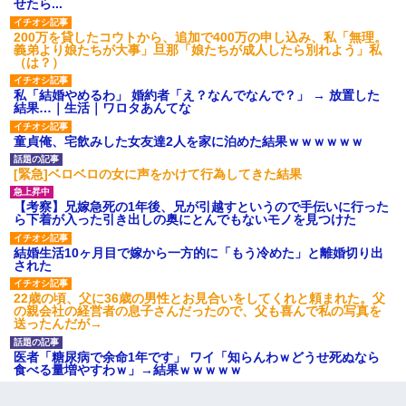
せたら...
200万を貸したコウトから、追加で400万の申し込み、私「無理。
義弟より娘たちが大事」旦那「娘たちが成人したら別れよう」私
（は？）
私「結婚やめるわ」 婚約者「え？なんでなんで？」 → 放置した
結果…｜生活｜ワロタあんてな
童貞俺、宅飲みした女友達2人を家に泊めた結果ｗｗｗｗｗｗ
[緊急]ベロベロの女に声をかけて行為してきた結果
【考察】兄嫁急死の1年後、兄が引越すというので手伝いに行った
ら下着が入った引き出しの奥にとんでもないモノを見つけた
結婚生活10ヶ月目で嫁から一方的に「もう冷めた」と離婚切り出
された
22歳の頃、父に36歳の男性とお見合いをしてくれと頼まれた。父
の親会社の経営者の息子さんだったので、父も喜んで私の写真を
送ったんだが→
医者「糖尿病で余命1年です」 ワイ「知らんわｗどうせ死ぬなら
食べる量増やすわｗ」→結果ｗｗｗｗｗ