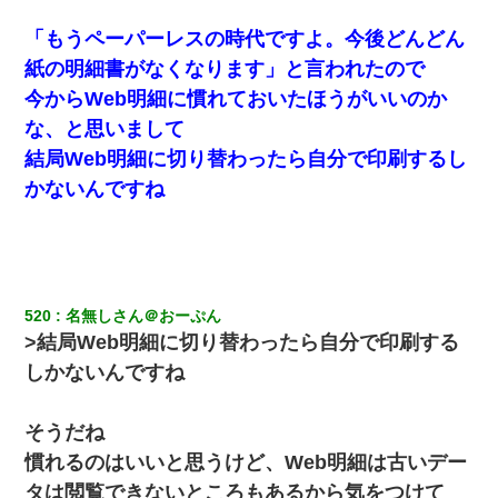
「もうペーパーレスの時代ですよ。今後どんどん
高1のとき男に襲われ、不妊の叔母に頼まれて出産。→叔母夫婦が
紙の明細書がなくなります」と言われたので
養子縁組してアメリカに子供を連れ帰った。→9・11で叔母夫婦が
亡くなってしまい…
今からWeb明細に慣れておいたほうがいいのか
な、と思いまして
【衝撃】女友達から行為中に告白されてOKした結果
結局Web明細に切り替わったら自分で印刷するし
かないんですね
妹が嘘つきな元カレと寄りを戻してしまったという話をしていた
ら、旦那の顔が曇って雰囲気が一転。そそくさと話を切り上げて
いつもより早く寝付いてしまった…｜生活｜ワロタあんてな
13歳娘が元嫁のところから逃げてきた。どう扱ったらいいのかわ
からない
520
名無しさん＠おーぷん
>結局Web明細に切り替わったら自分で印刷する
旦那の元嫁「離婚したとはいえ、私が本来の妻。許可なく結婚す
しかないんですね
るなんてどういう神経してるの？離婚届を記入して持って来い」
→笑いが止まらなくなり・・・
そうだね
【修羅場】彼女親「カスな家柄のヤツなんかと家族になるのはご
慣れるのはいいと思うけど、Web明細は古いデー
めんだ」俺「じゃあ別れます…」→ 彼女「なんで言い返してくれ
なかったの？（泣」
タは閲覧できないところもあるから気をつけて