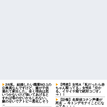
2/6私、結婚したい職業NO.1の
【愕然】女性A「私だったら赤
公務員なんですけど、嫁が子供
ちゃん殴ってる」女性B「分か
連れて家出した。全く理由は思
る。イヤイヤ期で絶対コ〇す」
いつかないけど強いてあげると
⇒！！
すれば母のせいかもしれない。
【訃報】名探偵コナン声優が
嫁のせいでアトピー悪化しそう
死去 → 今トンデモナイことにな
→
ってる・・・