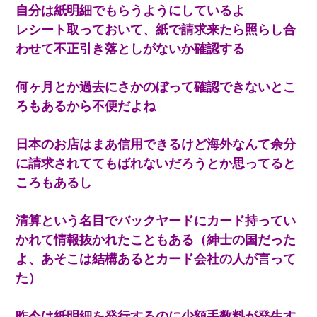
自分は紙明細でもらうようにしているよ
私は家が貧しくて、手に職をつけようと看護師になった。だけど
卒業を控えた年の1月末、車にひかれて看護師になれなくなった。
レシート取っておいて、紙で請求来たら照らし合
わせて不正引き落としがないか確認する
見合いにて。嫁「はじめまして」俺「失礼ですが○○さんご本人で
すか？」
何ヶ月とか過去にさかのぼって確認できないとこ
ろもあるから不便だよね
新卒の女性社員に1年半ストーカーされていた。俺「マジで怖い」
上司「話をしてみる」→女性社員「実は10数年前に…」
日本のお店はまあ信用できるけど海外なんて余分
【衝撃】婚約者「兄と結婚はするけど嫁入りするわけじゃない。
に請求されててもばれないだろうとか思ってると
お互い干渉はしないようにしましょう」→ その後に結納金の話を
したので、母が・・・
ころもあるし
清算という名目でバックヤードにカード持ってい
かれて情報抜かれたこともある（紳士の国だった
よ、あそこは結構あるとカード会社の人が言って
た）
昨今は紙明細を発行するのに少額手数料が発生す