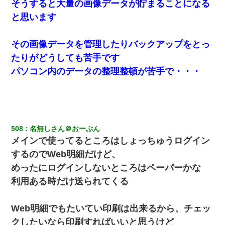
そうすると大量の画像データが貯まることになる
日航機墜落事故の「ここからは日本語で大丈夫ですよ〜」の絶望
感がヤバイ・・・
と思います
俺「初対面でなに言ったか覚えてる？」嫁「臭いんだよ！キモオ
その画像データを管理したりバックアップをとっ
タ？だっけ？」俺「だいたい合ってる。で、なんで告白してきた
の？」→
たりがどうしても苦手です
パソコン内のデータの整理整頓が苦手で・・・
ずっとニートだと思ってた同居の義弟が投資で旦那より稼いでる
とか知らなかった…
彼女(37)の情欲がえげつない件ｗｗｗｗｗｗｗ
508
名無しさん＠おーぷん
テレワーク上司「会議中はカメラ付けろ！」女社員「え、事前連
メインで使ってるところはしょっちゅうログイン
絡無しは無理」上司「いいから付けろ！」→
するのでWeb明細だけど、
めったにログインしないところはペーパーかな
近所のお寺に住み込みで手伝いしてる知的障害のオッサンがい
た。ある日、オッサンが火かき棒を持って顔を真っ赤にしながら
利用ある時だけ送られてくる
走り回っていて…
Web明細でもたいてい印刷は出来るから、チェッ
体中に赤い蕁麻疹みたいなのができて、皮膚科にいったら「ジベ
ル薔薇色ひこう疹」という症状だと言われた
クしたいなら印刷すればいいと思うけど