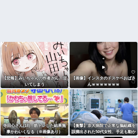
【悲報】みいちゃんの作者さん、泣
【画像】インスタのドスケベおばさ
いてしまう
んｗｗｗｗｗｗｗ
寺田心さん(18)、筋トレした結果無
【衝撃】京大病院で正常な脳組織を
事かわいくなる（※画像あり）
誤摘出された50代女性、手足も動か
せず自発呼吸もできない重篤状態