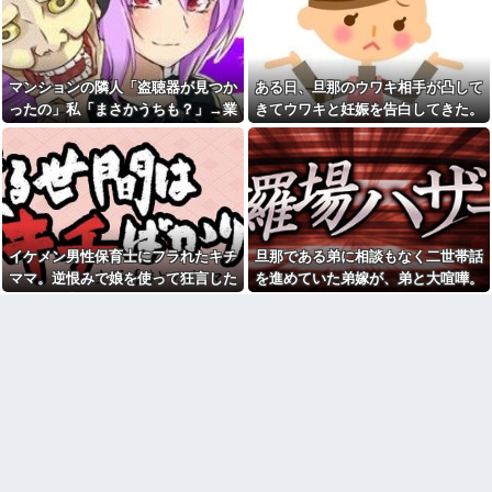
【唖然】離婚した元旦那から
れたんやがこれワイ詰み
のメールがヤバすぎた結果ｗｗ
か？？？？？？？
ｗｗ
【緊急】今の若者に急増して
【衝撃】京大病院で正常な脳
いる『コレ』依存、めちゃくち
組織を誤摘出された50代女性、
ゃ深刻な模様w w w w w w w w
マンションの隣人「盗聴器が見つか
ある日、旦那のウワキ相手が凸して
手足も動かせず自発呼吸もでき
w w
ない重篤状態に…「意識はあ
ったの」私「まさかうちも？」→業
きてウワキと妊娠を告白してきた。
みい山作者、みいちゃんでチ
る」
者に調査を依頼したら、犯人の正体
落ち着いて旦那を問い詰めると...
ー牛なのではという疑惑が生ま
【家族内争い】嫁のピアノを
れるｗｗｗｗｗｗｗ
まで見えてきて…
兄嫁が欲しがり親も譲れと言い
【画像】俺たちの姫本田望
出した結果…ｗｗｗｗ
結、久しぶりに画像を投稿した
【ヤバ過ぎ】有名生き物
結果→やっぱりワイらの姫だっ
YouTuber、不倫相手が未成年と
たw w w w w w w w w w
知ってドン引きの結末ｗｗｗｗ
飲み屋でケンカした相手をコ
PTA会長が事故で辞退→旦那
イケメン男性保育士にフラれたキチ
旦那である弟に相談もなく二世帯話
ロした男の弁護をした。そして
「妻の代わりに僕がやります」
数年後、因果応報を思わせる出
ママ。逆恨みで娘を使って狂言した
を進めていた弟嫁が、弟と大喧嘩。
→1年後…名物ガンコジジイを草
来事が…
むしりに召喚、不登校児を学校
結果、保育所が閉鎖になって・・・
その騒動で夫婦仲は最悪になったは
SCでとうとうセコケチに遭遇
に復帰させる無双状態にｗｗ
ずが…
した。荷物持って「家まで送っ
ラッシュ時の電車で、刺青に
てくれない」って言ってきて...
スキンヘッドの男が扉の前で座
最初はちょっと素直すぎるだ
り込んで電話を始めた
けか？と思ってたが、マウンテ
【衝撃】嫁の言葉に確信！5年
ィング癖が凄まじいと分かって
間拒否の末、離婚を決意した理
切った友人がいた
由が切なすぎるｗｗｗｗ
離婚した元妻が突然失踪して
「私さんはプロだから」障害
しまった。娘の母親でもある相
のある甥を私に預けようとする
手だから放っておけず連絡を探
義兄嫁、甥を溺愛し勝手に預か
すことに…
ってしまう夫。義兄に叱っても