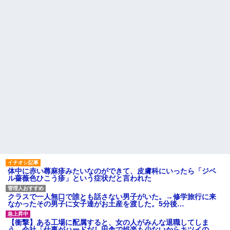
息子が「お母さんでもクリア
らっても「兄貴より俺になつい
できる」と作ってくれたコー
てるのが面白くないのかな」だ
ス。ゴールまで進むと心温まる
って
仕掛けが待っていて…
ウトのセクハラを夫に泣いて
【後編】4歳の娘を愛せずにい
訴えても「いいじゃないかその
たら嫁から離婚を言い渡された
くらい。我慢してたらご褒美あ
げるから」と迫られた。夫が気
中1の息子が上級生にイジメに
持ち悪くて悲鳴をあげたら「う
遭っているらしい。「男なんだ
るさい」とグーで殴られた
から一発殴ってやりゃ良いだ
ろ」と息子に言ったら・・・
主な税金の成り立ちを調べて
みたよ
ハードオフに売っていた4万
4000円のフィギュアがヤバすぎ
るｗｗｗｗｗｗ「こんな高い
の？ｗｗ」「逆に超安い」
私「ちょっと、人の家の金庫
触らないでよ！」キチママ『そ
こに金庫があったから、開けて
みようとしただけ☆』義兄「泥
は出てけ！二度と来るな！」結
果・・・
私「初めて飲む味だけどなん
体中に赤い蕁麻疹みたいなのができて、皮膚科にいったら「ジベ
のお茶？」彼「ちっ！」私「」
ル薔薇色ひこう疹」という症状だと言われた
【GIF】JSのカンチョーワロ
タ
クラスで一人無口で誰とも話さない男子がいた。→修学旅行に来
後続車にクラクションを鳴ら
なかったその男子に女子達がお土産を渡した。5分後…
され彼氏が逆切れ。「何クラク
ション鳴らしてんだ！降りてこ
【衝撃】ある工場に配属すると、女の人がみんな退職してしま
いよ！」と怒鳴りだし...
う。会社「仕事がハードだし田舎で娯楽も少ないからキツイの