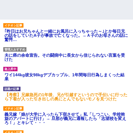
｢昨日はお兄ちゃんと一緒にお風呂に入っちゃった～｣とか毎日兄
の話をしていたA子が事故で亡くなった。→Ａ子のお母さんの話に
驚愕…
夫に癌の余命宣告。その闘病中に長女から信じられない言葉を受
けた
ワイ144kg彼女98kgデブカップル、1年間毎日行為しまくった結
果
【考察】兄嫁急死の1年後、兄が引越すというので手伝いに行った
ら下着が入った引き出しの奥にとんでもないモノを見つけた
義兄嫁「娘が大学に入ったら下宿させて」私「しつこい、学校斡
旋のアパートに行け」→ 旦那が義兄に通報したら「志望校を変え
ろ！」とキレて・・・