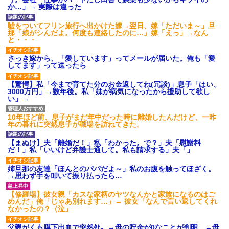
【衝撃】報酬100万円超の治験
か…」→ 実際は違った
募集がこちらｗｗｗｗｗ(※画像
あり)
嘘をついてフリン旅行へ出かけた嫁→翌日、嫁「ただいま～」旦
【ネット騒然】惨殺されたタ
那「娘がシんだよ。何度も連絡したのに…」嫁「えっ」→なん
ワマン頂き女子のこの動画、す
と・・・
げえええええｗｗｗｗｗｗｗｗ
ｗｗｗ
さっき嫁から、「愛しています」ってメールが届いた。俺も「愛
【愕然】白のクラウン俺氏、
してます」って送ったら
高速道路左車線を制限速度で走
った結果wwwwwwwwwwww
【驚愕】私「今まで育てた分のお金返してね(冗談)」息子「はい、
百年の恋12-899 食べた量を
3000万円」→数年後。私「妹が病気になったから援助して欲し
張り合ってくる
い」→
【悲報】佐藤輝明・・・２軍
でも盛大にやらかす←あまり悲
10年ほど前、息子がまだ年中だった時に離婚したんだけど、一昨
しませないでくれ
年の暮れに突然息子が職場を訪ねてきた。
【まぬけ】夫「離婚だ！」私「わかった。で？」夫「慰謝料
だ！」私「いいけど弁護士通して。私も請求する」夫「」
姉旦那の友達「ほんとのパパだよ～」私のお腹を触ってほざく。
→思わず手を叩いて振り払ったら…
【修羅場】彼女親「カスな家柄のヤツなんかと家族になるのはご
めんだ」俺「じゃあ別れます…」→ 彼女「なんで言い返してくれ
なかったの？（泣」
父親がくも膜下出血で突然ﾀﾋ。→母の貯金が0なことが判明。→母