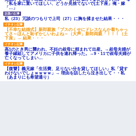
「私を家に置いてほしい、どうか見捨てないで(土下座」俺・嫁
「…」
私（23）冗談のつもりで上司（27）に胸を揉ませた結果・・・
【不幸な結婚式】新郎親族「ブスのくせにドレスなんか着ちゃっ
てさ～ほんと恥ずかしいわよね～（大声」新郎両親「！！！（土
下座」→ 結果・・・
高1のとき男に襲われ、不妊の叔母に頼まれて出産。→叔母夫婦が
養子縁組してアメリカに子供を連れ帰った。→9・11で叔母夫婦が
亡くなってしまい…
【復讐】義兄嫁「生活費、足りない分を貸してほしい」私「貸す
わけないでしょｗｗｗｗ」→ 理由を話したら泣き出して・・私
（あまりにも希望通り）