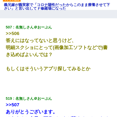
義兄嫁が義実家で「コロナ陽性だったからこのまま療養させて下
さい」と言い出してド修羅場になった
さっき嫁から、「愛しています」ってメールが届いた。俺も「愛
してます」って送ったら
507
名無しさん＠おーぷん
>>506
200万を貸したコウトから、追加で400万の申し込み、私「無理。
答えにはなってないと思うけど、
義弟より娘たちが大事」旦那「娘たちが成人したら別れよう」私
（は？）
明細スクショにとって(画像加工ソフトなどで)書
き込めばよいんでは？
何年か前に妹は離婚している。当時生まれた姪が義弟の子じゃな
かったため妹有責での離婚になり…
もしくはそういうアプリ探してみるとか
【復讐】義兄嫁「生活費、足りない分を貸してほしい」私「貸す
わけないでしょｗｗｗｗ」→ 理由を話したら泣き出して・・私
（あまりにも希望通り）
519
名無しさん＠おーぷん
【身体で払わせて】女友達「ごめん、何も言わずにお金貸してく
ださい……」俺「いいよ！いくら？」女友達「10万円ぐら
>>507
い……」俺「ほい！10万！」→
ありがとうございます。