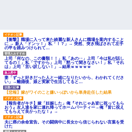
【衝撃】職場に入って来た綺麗な新人さんに職場を案内すること
に → 新人「ドンッ！」私「！？」→ 突然、突き飛ばされて左手
の甲を踏みつけられて…
上司「何なの、この書類！！」私「あの‥」上司「今は私が話し
てるの！」私「ですから」上司「黙って聞きなさい！」私「それ
は」上司「言い訳しない！」→結果ｗｗｗｗｗ
妻「ずっと好きだった人と一緒になりたいから、わかれてくださ
い」→離婚後、娘と実家で生活してると…
【悲報】嫁がワイのこと嫌いっぽいから単身赴任した結果
【報告者がキチ】嫁「妊娠した」俺『それじゃあ皆に祝ってもら
おう』友人達を家に連れ帰ってホームパーティー→俺『皆に祝え
てもらえて良かったな！』→
夫に癌の余命宣告。その闘病中に長女から信じられない言葉を受
けた