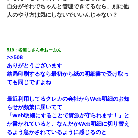
自分がそれでちゃんと管理できてるなら、別に他
彼女にプロポーズしてOK貰った俺、告げられた結婚条件にブチ切
人のやり方は気にしないでいいんじゃない？
れて無事婚約破棄・・・
父が他界→父のフリン相手『どうか相続を放棄して下さい、昔の
ことは謝ります。ごめんなさい…』私「お子さんはフリン略奪婚
って知ってるの？」相手『 』結果→
519
名無しさん＠おーぷん
>>508
結婚生活10ヶ月目で嫁から一方的に「もう冷めた」と離婚切り出
された
ありがとうございます
結局印刷するなら最初から紙の明細書で受け取っ
私『貯金貯まったし、やっと家建てられるね！』夫「実家を二世
ても同じですよね
帯住宅にした。それに貯金使った」→私『離婚しよう』夫「え
っ」私『使った貯金はあげるから』→すると…
最近利用してるクレカの会社からWeb明細のお知
小学生の妹が20代の弟とチューしてるのに、見て見ぬふりの親を
らせが頻繁に届いてて
見てから実家を出た。それから15年、妹が弟の子を妊娠したらし
くもう堕胎できない月なんだと母から連絡がきた…｜生活｜ワロ
「Web明細にすることで資源が守られます！」と
タあんてな
か書かれていると、なんだかWeb明細に切り替え
るよう急かされているように感じるのと
裁判官「お互いに最後に言いたいことはありますか」バカ夫
「…」A「夫を一発殴らせてほしい」裁判官「どうぞ」