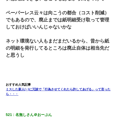
昨日37歳のおばさんと行為したんだけどめちゃくちゃだった
ペーパーレス云々は向こうの都合（コスト削減）
でもあるので、廃止までは紙明細受け取って管理
【画像】女上司(30)「終電なくなったね…部屋くる？」ワイ「行
しておけばいいんじゃないかな
きます！」
ネット環境ない人もまだまだいるから、昔から紙
嫁が涙声で『会いたいね』とか言っているのが聞こえた。俺「こ
んな時間に誰と電話してんの？」嫁「ごめんなさい…！（大号
の明細を発行してるところは廃止自体は相当先だ
泣」俺（キターー）→
と思うし
医者「糖尿病で余命1年です」 ワイ「知らんわｗどうせ死ぬなら
食べる量増やすわｗ」→結果ｗｗｗｗｗ
転職先が決まったので退職の意思を伝えたら。上司「無責任」
「簡単には辞めさせない」私（どうせ辞めるし…）→ 思いっきり
反論をしてみた
ミスした新人(♀)に冗談で「行為させてくれたら許してあげる」って言った
ら・・・
新築の家で。クラクラするくらいの「白粉の匂い」が鼻につくも
嫁＆娘「そんな匂いしない…」ある日、友人奥「素敵なアンティ
ークですね！」俺（！？）
521
名無しさん＠おーぷん