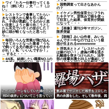
ワイ「たろー仕事行ってくる
国勢調査って出さなあかん
ね！（飼い犬）」犬「…？（ぷ
の？
い」
イケメン男性保育士にフラれ
レストランで食事してたらい
たキチママ。逆恨みで娘を使っ
きなり後ろから髪を引っ張ら
て狂言した結果、保育所が閉鎖
れ、子供が悪戯してるのかと思
になって・・・
い注意しようと振り向こうとし
たら耳元でハサミの音がした！
【画像】週刊少年マガジン、
妙に頭が軽くなったと思った
限界突破
ら…
【朗報】みい山作者、みいち
毎回いろんな営業が飛び込ん
ゃんでチー牛なのではという疑
できてカッとなった業者「うち
惑が生まれるwwwwwww
で飼ってる犬の散歩でも行きや
浮気夫とトメ「レスだったの
がれ！」私「いいんですか！」
は嫁のせい！」虚偽の噂を流さ
→ すると・・・
れ離婚を突きつけられた。法学
4/6私、結婚したい職業NO.1の
部の後輩弁護士20人が集結して
公務員なんですけど、嫁が子供
トメ＆夫＆プリを完全撃破←後
連れて家出した。全く理由は思
輩たちを可愛がっていた恩が最
いつかないけど強いてあげると
高形で返ってきた
すれば母のせいかもしれない。
ドラクエのゼシカとかいう人
嫁のせいでアトピー悪化しそう
気キャラwww他
→
【悲報】『自認レイブンクロ
レースクイーンをしていた姉
ー』 ← こいつらのタチ悪い率は
が『ZARDの坂井』についてこう
異常
レースクイーンをしていた姉が『ZA
飲み屋でケンカした相手をコロした
言っていた
アマゾン売り上げ１位のスポ
RDの坂井』についてこう言ってい
男の弁護をした。そして数年後、因
【動画】手術中に熊本地震直
ットクーラーを 安く買った 今日
撃やばすぎる
た
果応報を思わせる出来事が…
設置する 予定だが多少でも涼し
【驚愕】マチアプで会った外
くなったら良いな
国人からまさかの『こう』言わ