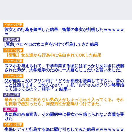
彼女との行為を録画した結果→衝撃の事実が判明したｗｗｗｗｗ
ｗ
[緊急]ベロベロの女に声をかけて行為してきた結果
【衝撃】女友達から行為中に告白されてOKした結果
スマホを与えられて、中学卒業する頃にはすっかり女叩きに洗脳
された弟が、大学進学のために一人暮らししたいと言い出した。
父が他界→父のフリン相手『どうか相続を放棄して下さい、昔の
ことは謝ります。ごめんなさい…』私「お子さんはフリン略奪婚
って知ってるの？」相手『 』結果→
最近うちの庭に知らない男の人がしょっちゅう入ってくる。それ
を職場で愚痴ったら、同僚男性が怒鳴りつけてきた。
夫に癌の余命宣告。その闘病中に長女から信じられない言葉を受
けた
生保レディと行為する為に駆け引きしてみた結果ｗｗｗｗｗｗｗ