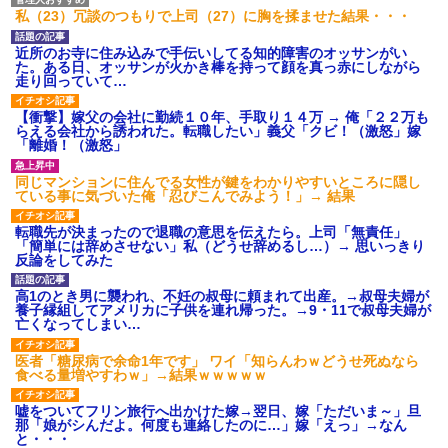
私（23）冗談のつもりで上司（27）に胸を揉ませた結果・・・
近所のお寺に住み込みで手伝いしてる知的障害のオッサンがい
た。ある日、オッサンが火かき棒を持って顔を真っ赤にしながら
走り回っていて…
【衝撃】嫁父の会社に勤続１０年、手取り１４万 → 俺「２２万も
らえる会社から誘われた。転職したい」義父「クビ！（激怒」嫁
「離婚！（激怒」
同じマンションに住んでる女性が鍵をわかりやすいところに隠し
ている事に気づいた俺「忍びこんでみよう！」→ 結果
転職先が決まったので退職の意思を伝えたら。上司「無責任」
「簡単には辞めさせない」私（どうせ辞めるし…）→ 思いっきり
反論をしてみた
高1のとき男に襲われ、不妊の叔母に頼まれて出産。→叔母夫婦が
養子縁組してアメリカに子供を連れ帰った。→9・11で叔母夫婦が
亡くなってしまい…
医者「糖尿病で余命1年です」 ワイ「知らんわｗどうせ死ぬなら
食べる量増やすわｗ」→結果ｗｗｗｗｗ
嘘をついてフリン旅行へ出かけた嫁→翌日、嫁「ただいま～」旦
那「娘がシんだよ。何度も連絡したのに…」嫁「えっ」→なん
と・・・