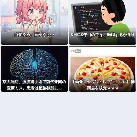
に…「意識はある」
白髪染め、面倒くさい
SES10年目のワイ、転職するか迷う
京大病院、脳腫瘍手術で前代未聞の
【画像】セブンイレブン、ついに神
医療ミス。患者は植物状態に...
商品を販売ｗｗｗ