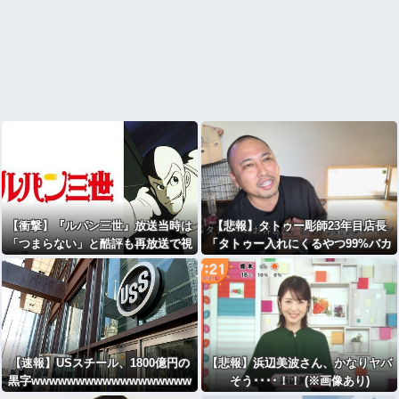
【衝撃】『ルパン三世』放送当時は
【悲報】タトゥー彫師23年目店長
「つまらない」と酷評も再放送で視
「タトゥー入れにくるやつ99%バカ
聴率30％超えｗｗｗｗｗｗｗｗｗｗ
です」
【速報】USスチール、1800億円の
【悲報】浜辺美波さん、かなりヤバ
黒字wwwwwwwwwwwwwwwwww
そう････！！ (※画像あり)
wwwwww