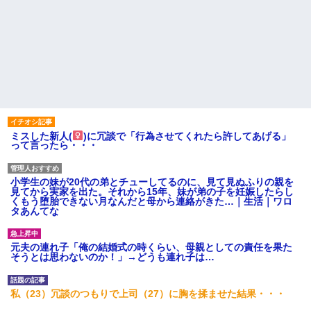
ミスした新人(
)に冗談で「行為させてくれたら許してあげる」
って言ったら・・・
小学生の妹が20代の弟とチューしてるのに、見て見ぬふりの親を
見てから実家を出た。それから15年、妹が弟の子を妊娠したらし
くもう堕胎できない月なんだと母から連絡がきた…｜生活｜ワロ
タあんてな
元夫の連れ子「俺の結婚式の時くらい、母親としての責任を果た
そうとは思わないのか！」→どうも連れ子は…
私（23）冗談のつもりで上司（27）に胸を揉ませた結果・・・