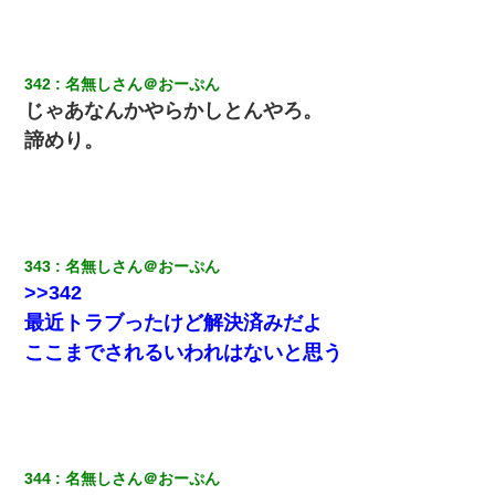
小学生の息子が急に様子がおかしくなった。私「理由を聞いても
『わかんない！』って怒鳴り付けてくるし、困っってる」旦那
「話してみるよ」→ 後日・・・
342
名無しさん＠おーぷん
じゃあなんかやらかしとんやろ。
諦めり。
兄の新しい嫁がやらかしすぎて辛い。当たり前のように実家や姪
の幼稚園に来る
【画像】女上司(30)「終電なくなったね…部屋くる？」ワイ「行
きます！」
343
名無しさん＠おーぷん
我が家のガレージに見知らぬ車。俺「もしもし、玄関にもシャッ
>>342
ターリモコンあるだろ？DOWNのボタン押してｗ」→ 待つこと１
時間弱・・・
最近トラブったけど解決済みだよ
ここまでされるいわれはないと思う
放置子が病院送りになったらしい → 俺（二度と帰ってくるなよ…
嫁を半身不随にしやがった恨みは、正直こんなもんじゃ晴れな
い）
22歳の頃、父に36歳の男性とお見合いをしてくれと頼まれた。父
344
名無しさん＠おーぷん
の親会社の経営者の息子さんだったので、父も喜んで私の写真を