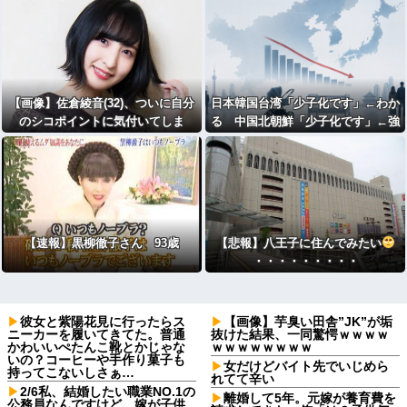
【画像】佐倉綾音(32)、ついに自分
日本韓国台湾「少子化です」←わか
のシコポイントに気付いてしま
る 中国北朝鮮「少子化です」←強
う・・・
権国家でも止められないのかよ
【速報】黒柳徹子さん 93歳
【悲報】八王子に住んでみたい
・・・・・・・・・
彼女と紫陽花見に行ったらス
【画像】芋臭い田舎”JK”が垢
ニーカーを履いてきてた。普通
抜けた結果、一同驚愕ｗｗｗｗ
かわいいぺたんこ靴とかじゃな
ｗｗｗｗｗｗｗｗ
いの？コーヒーや手作り菓子も
女だけどバイト先でいじめら
持ってこないしさぁ…
れてて辛い
2/6私、結婚したい職業NO.1の
離婚して5年。元嫁が養育費を
公務員なんですけど、嫁が子供