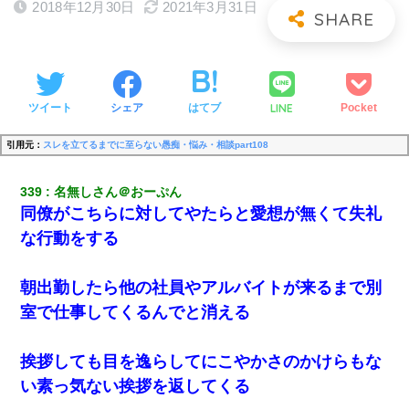
2018年12月30日
2021年3月31日
LINE
ツイート
シェア
はてブ
Pocket
引用元：
スレを立てるまでに至らない愚痴・悩み・相談part108
339
名無しさん＠おーぷん
同僚がこちらに対してやたらと愛想が無くて失礼
な行動をする
朝出勤したら他の社員やアルバイトが来るまで別
室で仕事してくるんでと消える
挨拶しても目を逸らしてにこやかさのかけらもな
い素っ気ない挨拶を返してくる