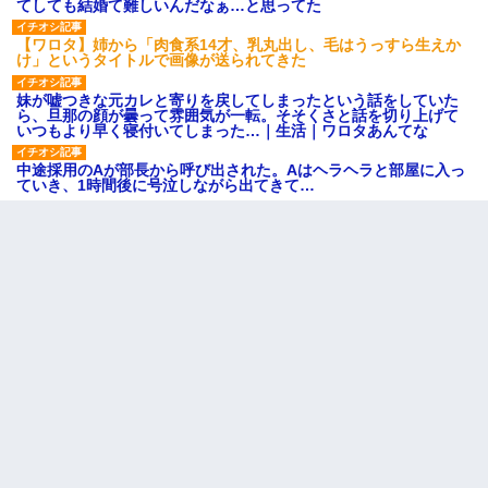
てしても結婚て難しいんだなぁ…と思ってた
【ワロタ】姉から「肉食系14才、乳丸出し、毛はうっすら生えか
け」というタイトルで画像が送られてきた
妹が嘘つきな元カレと寄りを戻してしまったという話をしていた
ら、旦那の顔が曇って雰囲気が一転。そそくさと話を切り上げて
いつもより早く寝付いてしまった…｜生活｜ワロタあんてな
中途採用のAが部長から呼び出された。Aはヘラヘラと部屋に入っ
ていき、1時間後に号泣しながら出てきて…