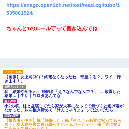
https://anago.open2ch.net/test/read.cgi/tubo/1
535001524/
ちゃんと1のルール守って書き込んでね
【画像】女上司(30)「終電なくなったね…部屋くる？」ワイ「行
きます！」
私「結婚やめるわ」 婚約者「え？なんでなんで？」 → 放置した
結果…｜生活｜ワロタあんてな
小2の頃、妹と昼寝してたら家が火事になってて気づくと逃げ場が
なかった。妹を抱き締めて「ﾀﾋんじゃうよ」って泣いてたら…
【報告者がキチ】嫁「妊娠した」俺『それじゃあ皆に祝ってもら
おう』友人達を家に連れ帰ってホームパーティー→俺『皆に祝え
てもらえて良かったな！』→