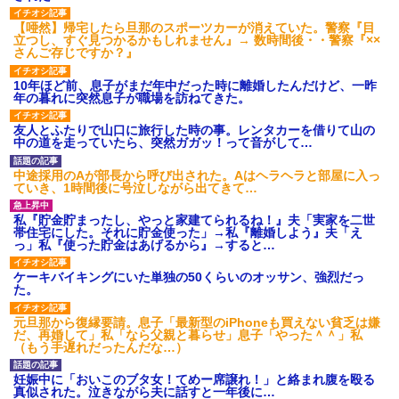
【唖然】帰宅したら旦那のスポーツカーが消えていた。警察『目
立つし、すぐ見つかるかもしれません』→ 数時間後・・警察『××
さんご存じですか？』
10年ほど前、息子がまだ年中だった時に離婚したんだけど、一昨
年の暮れに突然息子が職場を訪ねてきた。
友人とふたりで山口に旅行した時の事。レンタカーを借りて山の
中の道を走っていたら、突然ガガッ！って音がして…
中途採用のAが部長から呼び出された。Aはヘラヘラと部屋に入っ
ていき、1時間後に号泣しながら出てきて…
私『貯金貯まったし、やっと家建てられるね！』夫「実家を二世
帯住宅にした。それに貯金使った」→私『離婚しよう』夫「え
っ」私『使った貯金はあげるから』→すると…
ケーキバイキングにいた単独の50くらいのオッサン、強烈だっ
た。
元旦那から復縁要請。息子「最新型のiPhoneも買えない貧乏は嫌
だ、再婚して」私「なら父親と暮らせ」息子「やった＾＾」私
（もう手遅れだったんだな…）
妊娠中に「おいこのブタ女！てめー席譲れ！」と絡まれ腹を殴る
真似された。泣きながら夫に話すと一年後に…