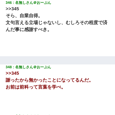
346
名無しさん＠おーぷん
>>345
【GJ!】会社から帰宅中、広い駐車場にエンジンかけっ放しの車を
発見。しかも「ヒィ～」みたいな声も聞こえてきたので気になっ
そら、自業自得。
て近寄ったら女の子がおっさんの下敷きになってた
文句言える立場じゃないし、むしろその程度で済
んだ事に感謝すべき。
【戦争】不妊の俺嫁に弟嫁が2日間4歳児を託児 俺嫁はそこまで気
にしてなかったが、あまりにも子供が俺嫁に懐くので最後らへん
顔引きつってた → そして弟嫁が迎えに来た翌日…
彼女(37)の情欲がえげつない件ｗｗｗｗｗｗｗ
婚活パーティーでよく会う美女がいた。こんな完璧な容姿を持っ
348
名無しさん＠おーぷん
てしても結婚て難しいんだなぁ…と思ってた
>>345
謝ったから無かったことになってるんだ。
隣室のお婆ちゃん「下階からの異臭に困ってる、今もすっごく臭
い」私「変だなあ～なにも臭わないよ」→ その後。警察『絶対に
お前は前科って言葉を学べ。
窓とドアを開けないで』
妻「ずっと好きだった人と一緒になりたいから、わかれてくださ
い」→離婚後、娘と実家で生活してると…