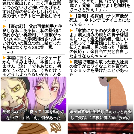
請求してきた。俺「は？子供何
連れて家出した。全く理由は思
歳？」元嫁「3歳だよ！慰謝料を
いつかないけど強いてあげると
さっさと払え！」…
すれば母のせいかもしれない。
嫁のせいでアトピー悪化しそう
【訃報】名探偵コナン声優が
→
死去 → 今トンデモナイことにな
ってる・・・
【裏の顔】 父の再婚相手と仲
良しな私→ある日、私の帰宅に
「家族になるのが大事なんだ
気付かない再婚相手「血繋がっ
よ」成人済みの娘との養子縁組
てないのに大学費用出さなきゃ
をしつこく迫る婚約者。怪しい
いけないの腹立つわ…姑だった
と思って「事実婚にしたい」と
ら先に亡くなるのに笑」私
伝えた結果、男が放った『衝撃
「…」
の反応』←金目当てだと自白し
たようなもんｗｗｗ
本屋に行くと、バックヤード
から「すみません、本当にすみ
職場で電話を取った新入社員
ません（泣）「でもあなた、初
の女子がヒワイなことを言われ
めてじゃないしね、うちだけじ
てショックを受けたことがあっ
ゃどうしようもないから」と会
た
話が聞こえてきた→する
GPSを利用したゲーム思いつ
と・・・
いた
生活保護の相談に行ったら、
琵琶湖三市同時花火大会、開
愛猫を手放さないと無理と言わ
催中止を発表 場所時刻不明・
れた。子どものような存在だか
許可なし・交通整理なし・市が
ら手放すのは絶対に考えられな
関与否定
い・・・
20年くらい前だけど当時お付
見知らぬママ「待って！車を動かさ
嫁が同窓会に出席して元カレと再会
妹と差をつけて育てられた。
き合いがあった仲間が神社に赤
妹「家も土地も、財産はすべて
ないで！」私「え、何があった
して失踪。1年後に俺の家に投函さ
いものを身につけちゃいけない
私が継ぐ。相続は放棄して」母
と言ってた
の！？」→慌てて降りると園長先生
れたものがこれ...
「うんうん」私「わかった」 →
数年後、復讐のチャンスがや...
父の再婚相手が職権乱用して
が激怒していて…
私達の個人情報を調べ、訪問や