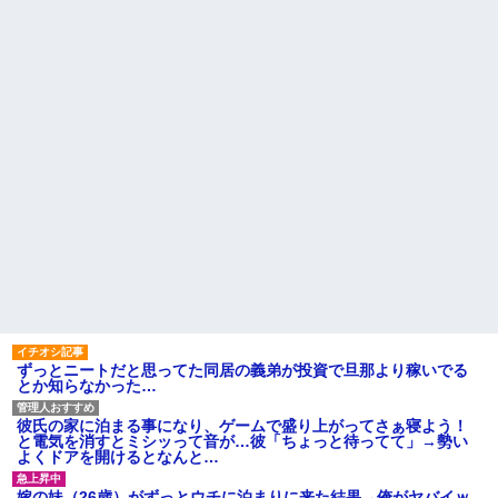
【悲報】思春期の娘に「キモ
た!ええー...何なの?
ッ」と言われたお父さん、グレ
数年前に私が旅行先で落とし
るｗｗｗｗｗｗｗ
た財布の中身が何年も経ってか
ライチュウ「ピチューとピカ
ら別の旅行先で私自身によって
チュウより圧倒的に強いですｗ
拾われた
ｗｗｗ」←こいつが不人気な理
俺の方が潔癖なのに嫁が俺に
由
片付けさせようとしない。スト
【悲報】取引先専務「Aを20個
レス半端ないので決別宣言し
注文する」 ぼく「いつも1～2
た。嫁「頑張るから半年猶予を
個しか使わないけど本当に20で
ちょうだい」←頑張るポイント
あってる？」 取専「あって
が的外れすぎて絶賛空回り中
る」→結果『こう』なったんだ
主な税金の成り立ちを調べて
がコレワイが悪いん
みたよ
か？？？？？？？？
【悲報】 婚約指輪が「たった
の0.3ct」で毎日泣いてる私がヤ
バすぎる理由がコレｗｗｗｗｗ
ハードオフに売っていた4万
4000円のフィギュアがヤバすぎ
るｗｗｗｗｗｗ「こんな高い
の？ｗｗ」「逆に超安い」
ずっとニートだと思ってた同居の義弟が投資で旦那より稼いでる
私「ちょっと、人の家の金庫
とか知らなかった…
触らないでよ！」キチママ『そ
こに金庫があったから、開けて
みようとしただけ☆』義兄「泥
彼氏の家に泊まる事になり、ゲームで盛り上がってさぁ寝よう！
は出てけ！二度と来るな！」結
と電気を消すとミシッって音が…彼「ちょっと待ってて」→勢い
果・・・
よくドアを開けるとなんと…
私「初めて飲む味だけどなん
のお茶？」彼「ちっ！」私「」
嫁の妹（26歳）がずっとウチに泊まりに来た結果→俺がヤバイｗ