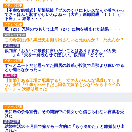
【不幸な結婚式】新郎親族「ブスのくせにドレスなんか着ちゃっ
てさ～ほんと恥ずかしいわよね～（大声」新郎両親「！！！（土
下座」→ 結果・・・
私（23）冗談のつもりで上司（27）に胸を揉ませた結果・・・
この母親は娘の黒歴史を掘り出さないと死ぬんか？ 死ぬんか？
裁判官「お互いに最後に言いたいことはありますか」バカ夫
「…」A「夫を一発殴らせてほしい」裁判官「どうぞ」
ずっとニートだと思ってた同居の義弟が投資で旦那より稼いでる
とか知らなかった…
【衝撃】ある工場に配属すると、女の人がみんな退職してしま
う。会社「仕事がハードだし田舎で娯楽も少ないからキツイの
か…」→ 実際は違った
夫に癌の余命宣告。その闘病中に長女から信じられない言葉を受
けた
結婚生活10ヶ月目で嫁から一方的に「もう冷めた」と離婚切り出
された