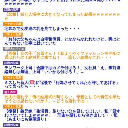
【GIF】JSのカンチョーワロ
ｗｗｗｗｗｗｗ
タ
後続車にクラクションを鳴ら
【悲報】姉と入浴中に大きくなってしまった結果ｗｗｗｗｗｗｗ
され彼氏が逆切れ。「何クラク
ｗ
ション鳴らしてんだ！降りてこ
いよ！」と怒鳴りだし...
宅飲みで女友達の乳を見てしまった・・・
【衝撃】報酬100万円超の治験
募集がこちらｗｗｗｗｗ(※画像
「お前の父ちゃんは自宅警備員」とかからかわれたけど、実はと
あり)
んでもない仕事に就いていた
【ネット騒然】惨殺されたタ
ワマン頂き女子のこの動画、す
げえええええｗｗｗｗｗｗｗｗ
【画像】女の子「お母さん！！私ようやくファッションモデルに
ｗｗｗ
選ばれたの！絶対見に来てね！」→悲しい結果がこれ・・・
【愕然】白のクラウン俺氏、
高速道路左車線を制限速度で走
テレワーク上司「会議中はカメラ付けろ！」女社員「え、事前連
った結果wwwwwwwwwwww
絡無しは無理」上司「いいから付けろ！」→
百年の恋12-899 食べた量を
張り合ってくる
ミスした新人(
)に冗談で「行為させてくれたら許してあげる」
って言ったら・・・
【悲報】佐藤輝明・・・２軍
でも盛大にやらかす←あまり悲
しませないでくれ
元夫の連れ子「俺の結婚式の時くらい、母親としての責任を果た
そうとは思わないのか！」→どうも連れ子は…
【復讐】義兄嫁「生活費、足りない分を貸してほしい」私「貸す
わけないでしょｗｗｗｗ」→ 理由を話したら泣き出して・・私
（あまりにも希望通り）