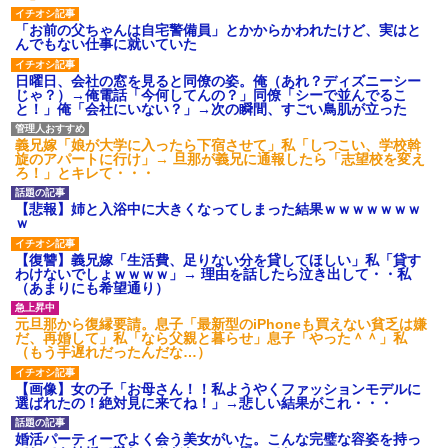
「お前の父ちゃんは自宅警備員」とかからかわれたけど、実はと
んでもない仕事に就いていた
日曜日、会社の窓を見ると同僚の姿。俺（あれ？ディズニーシー
じゃ？）→俺電話「今何してんの？」同僚「シーで並んでるこ
と！」俺「会社にいない？」→次の瞬間、すごい鳥肌が立った
義兄嫁「娘が大学に入ったら下宿させて」私「しつこい、学校斡
旋のアパートに行け」→ 旦那が義兄に通報したら「志望校を変え
ろ！」とキレて・・・
【悲報】姉と入浴中に大きくなってしまった結果ｗｗｗｗｗｗｗ
ｗ
【復讐】義兄嫁「生活費、足りない分を貸してほしい」私「貸す
わけないでしょｗｗｗｗ」→ 理由を話したら泣き出して・・私
（あまりにも希望通り）
元旦那から復縁要請。息子「最新型のiPhoneも買えない貧乏は嫌
だ、再婚して」私「なら父親と暮らせ」息子「やった＾＾」私
（もう手遅れだったんだな…）
【画像】女の子「お母さん！！私ようやくファッションモデルに
選ばれたの！絶対見に来てね！」→悲しい結果がこれ・・・
婚活パーティーでよく会う美女がいた。こんな完璧な容姿を持っ