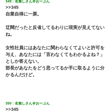
349
名無しさん＠おーぷん
デパートの外商『私さんだと名乗る女が、ツケで宝石を買おうと
>>345
していて…』私「！？」→ 翌日。ママ友たちの様子が微妙におか
しくなり・・・
自業自得に一票。
旦那の元嫁「離婚したとはいえ、私が本来の妻。許可なく結婚す
迂闊だったと反省してるわりに現実が見えてない
るなんてどういう神経してるの？離婚届を記入して持って来い」
→笑いが止まらなくなり・・・
ね。
義兄嫁「娘が大学に入ったら下宿させて」私「しつこい、学校斡
女性社員にはあなたに関わらなくてよいと許可を
旋のアパートに行け」→ 旦那が義兄に通報したら「志望校を変え
ろ！」とキレて・・・
与え、あなたには「言わなくてもわかるよね？」
としか答えない。
【衝撃】嫁父の会社に勤続１０年、手取り１４万 → 俺「２２万も
部長があなたをどう思ってるか手に取るように分
らえる会社から誘われた。転職したい」義父「クビ！（激怒」嫁
「離婚！（激怒」
かるんだけど。
朝起きたら嫁がいなかった。俺（嫁も嫁実家も電話に出ない…不
安だ）→ 仕事を早退して帰宅すると、嫁と嫁両親と知らない男が
２人・・・
350
名無しさん＠おーぷん
>>345