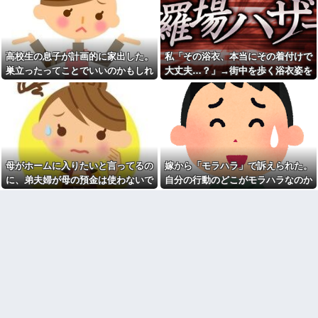
彼女と結婚の話をしていた時
電話をしてくる
に言われたことが衝撃だった
母「お姉ちゃんは偉いのに、
祖父が亡くなって遺品整理し
あんたはねぇ…」私「また比べ
てたら大量の手紙が出てきた。
るの？」→積もり積もった不満
全部同じ女性で祖父と恋愛関係
がついに爆発して…
高校生の息子が計画的に家出した。
私「その浴衣、本当にその着付けで
だったっぽい
日本韓国台湾「少子化です」
巣立ったってことでいいのかもしれ
大丈夫…？」→街中を歩く浴衣姿を
見知らぬママ「待って！車を
←わかる 中国北朝鮮「少子化
動かさないで！」私「え、何が
ないけど、なんか割り切れず...
見て、違和感ばかりが気になってし
です」←強権国家でも止められ
あったの！？」→慌てて降りる
ないのかよ
まい…
と園長先生が激怒していて…
ラーメンハゲ「最近のインス
私「この絵馬、切ないお願い
タントは店に出せるレベル」ラ
が書いてある…」友人「読んで
ーメン大好きJK「店とインスタ
みて」→有名神社で見つけた願
ントの良さは別のベクトル」他
い事の内容に、思わず神様も困
るだろうと思ってしまい…
担当美容師と近所の道端でば
母がホームに入りたいと言ってるの
嫁から「モラハラ」で訴えられた。
ったり。美容師「早く前みたい
義妹夫のお兄さんが草加の集
に美容室に来てくださいよ～」
に、弟夫婦が母の預金は使わないで
自分の行動のどこがモラハラなのか
まりにいてビックリ。義両親は
私「もう少し落ち着いたらお願
新興宗教大嫌いな人たちなのに...
と言ってきた。我が弟ながら情けな
わからないから教えてほしい
いします」
停車中に二人の子供を乗せた
くて溜息が出る
カメムシは同種のカメムシが
ヤンママに自転車ぶつけられ
発した臭いでショック死する事
た。ヤンママ「おめーふざけん
がある
なよっ！ぶつかってんじゃねー
よ！弁償してもらうかんな！」...
既婚女性が夫に夕飯も用意せ
ず週２で遊びに行くって多いか
チー牛「デブの事豚丼って呼
な？遅くても21時には帰宅して
ぼうぜ！」←これが流行らなか
るんだけど
った理由
【驚愕】今週末は義実家に行
【悲報】「美人すぎる県警本
くんだけど、料理が大の苦手な
部長」失職ｗｗｗｗｗｗｗｗｗ
義母から衝撃的な一言を言われ