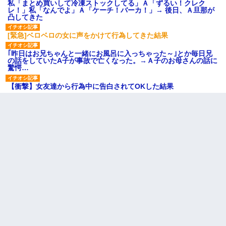
私「まとめ買いして冷凍ストックしてる」Ａ「ずるい！クレク
レ！」私「なんでよ」Ａ「ケーチ！バーカ！」→ 後日、Ａ旦那が
凸してきた
[緊急]ベロベロの女に声をかけて行為してきた結果
｢昨日はお兄ちゃんと一緒にお風呂に入っちゃった～｣とか毎日兄
の話をしていたA子が事故で亡くなった。→Ａ子のお母さんの話に
驚愕…
【衝撃】女友達から行為中に告白されてOKした結果