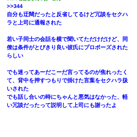
さんご存じですか？』
>>344
自分も迂闊だったと反省してるけど冗談をセクハ
【報告者がキチ】嫁「妊娠した」俺『それじゃあ皆に祝ってもら
ラと上司に通報された
おう』友人達を家に連れ帰ってホームパーティー→俺『皆に祝え
てもらえて良かったな！』→
若い子同士の会話を横で聞いてただけだけど、同
「パワハラを受けたから思い切って転職した」とSNSで呟いた
僚は条件がとびきり良い彼氏にプロポーズされた
ら、速攻でパワハラかました元上司がLINEを送ってきた。
らしい
同じマンションに住んでる女性が鍵をわかりやすいところに隠し
ている事に気づいた俺「忍びこんでみよう！」→ 結果
でも迷ってあーだこーだ言ってるのが焦れったく
て、背中を押すつもりで掛けた言葉をセクハラ扱
13歳娘が元嫁のところから逃げてきた。どう扱ったらいいのかわ
いされた
からない
でも話し合いの時にちゃんと悪気はなかった、軽
さっき嫁から、「愛しています」ってメールが届いた。俺も「愛
い冗談だったって説明して上司にも謝ったよ
してます」って送ったら
転職先が決まったので退職の意思を伝えたら。上司「無責任」
「簡単には辞めさせない」私（どうせ辞めるし…）→ 思いっきり
反論をしてみた