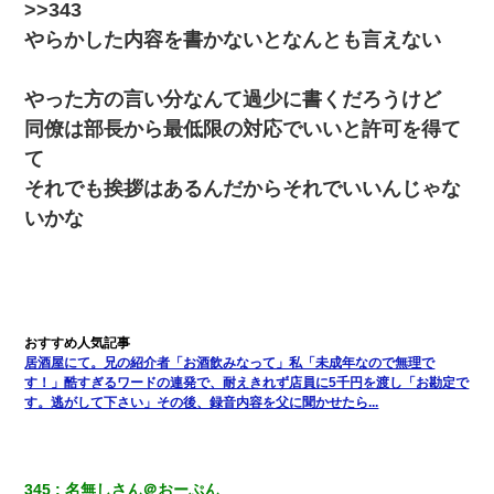
送ったんだが→
>>343
やらかした内容を書かないとなんとも言えない
アパートのドアに『ハンザイ者！この人はさいあくの人です』と
張り紙が！大家「面倒はごめんだよ」私「はあ」→警察に行き、
見回りで犯人が捕まったが、それが…｜生活｜ヌルポあんてな
やった方の言い分なんて過少に書くだろうけど
同僚は部長から最低限の対応でいいと許可を得て
17年飼っていた犬が亡くなった。鼻水垂らし嗚咽する私に、猫が
て
近づいて頭突きをしてきて…
それでも挨拶はあるんだからそれでいいんじゃな
いかな
私『貯金貯まったし、やっと家建てられるね！』夫「実家を二世
帯住宅にした。それに貯金使った」→私『離婚しよう』夫「え
っ」私『使った貯金はあげるから』→すると…
｢昨日はお兄ちゃんと一緒にお風呂に入っちゃった～｣とか毎日兄
の話をしていたA子が事故で亡くなった。→Ａ子のお母さんの話に
驚愕…
居酒屋にて。兄の紹介者「お酒飲みなって」私「未成年なので無理で
す！」酷すぎるワードの連発で、耐えきれず店員に5千円を渡し「お勘定で
妊娠中に「おいこのブタ女！てめー席譲れ！」と絡まれ腹を殴る
す。逃がして下さい」その後、録音内容を父に聞かせたら...
真似された。泣きながら夫に話すと一年後に…
【唖然】帰宅したら旦那のスポーツカーが消えていた。警察『目
立つし、すぐ見つかるかもしれません』→ 数時間後・・警察『××
345
名無しさん＠おーぷん