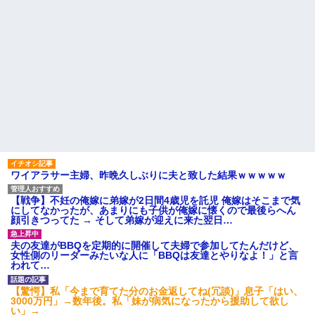
ワイアラサー主婦、昨晩久しぶりに夫と致した結果ｗｗｗｗｗ
【戦争】不妊の俺嫁に弟嫁が2日間4歳児を託児 俺嫁はそこまで気
にしてなかったが、あまりにも子供が俺嫁に懐くので最後らへん
顔引きつってた → そして弟嫁が迎えに来た翌日…
夫の友達がBBQを定期的に開催して夫婦で参加してたんだけど、
女性側のリーダーみたいな人に「BBQは友達とやりなよ！」と言
われて…
【驚愕】私「今まで育てた分のお金返してね(冗談)」息子「はい、
3000万円」→数年後。私「妹が病気になったから援助して欲し
い」→