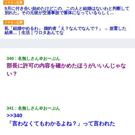
9月に付き合い始めたけどこの、この人と結婚はないわと判断して
別れた。その元彼が交通事故で重体になっているらしく…
私「結婚やめるわ」 婚約者「え？なんでなんで？」 → 放置した
結果…｜生活｜ワロタあんてな
【ワロタ】姉から「肉食系14才、乳丸出し、毛はうっすら生えか
け」というタイトルで画像が送られてきた
340
名無しさん＠おーぷん
部長に許可の内容を確かめたほうがいいんじゃな
【悲報】姉と入浴中に大きくなってしまった結果ｗｗｗｗｗｗｗ
ｗ
い？
日航機墜落事故の「ここからは日本語で大丈夫ですよ〜」の絶望
感がヤバイ・・・
341
名無しさん＠おーぷん
義兄嫁が義実家で「コロナ陽性だったからこのまま療養させて下
さい」と言い出してド修羅場になった
>>340
「言わなくてもわかるよね？」って言われた
テレワーク上司「会議中はカメラ付けろ！」女社員「え、事前連
絡無しは無理」上司「いいから付けろ！」→