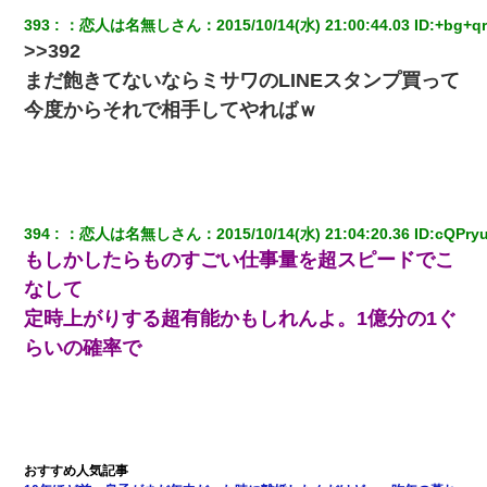
別れた。その元彼が交通事故で重体になっているらしく…
393
：
恋人は名無しさん
：
2015/10/14(水) 21:00:44.03
 ID:
+bg+qr
>>392
彼女(37)の情欲がえげつない件ｗｗｗｗｗｗｗ
まだ飽きてないならミサワのLINEスタンプ買って
今度からそれで相手してやればｗ
妻が亡くなったんだけど正直ガチで嬉しい
元旦那から復縁要請。息子「最新型のiPhoneも買えない貧乏は嫌
だ、再婚して」私「なら父親と暮らせ」息子「やった＾＾」私
（もう手遅れだったんだな…）
394
：
恋人は名無しさん
：
2015/10/14(水) 21:04:20.36
 ID:
cQPryu
もしかしたらものすごい仕事量を超スピードでこ
兄の新しい嫁がやらかしすぎて辛い。当たり前のように実家や姪
なして
の幼稚園に来る
定時上がりする超有能かもしれんよ。1億分の1ぐ
上司「何なの、この書類！！」私「あの‥」上司「今は私が話し
らいの確率で
てるの！」私「ですから」上司「黙って聞きなさい！」私「それ
は」上司「言い訳しない！」→結果ｗｗｗｗｗ
22歳の頃、父に36歳の男性とお見合いをしてくれと頼まれた。父
の親会社の経営者の息子さんだったので、父も喜んで私の写真を
送ったんだが→