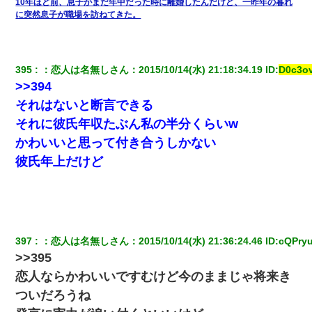
10年ほど前、息子がまだ年中だった時に離婚したんだけど、一昨年の暮れ
に突然息子が職場を訪ねてきた。
【驚愕】私「今まで育てた分のお金返してね(冗談)」息子「はい、
3000万円」→数年後。私「妹が病気になったから援助して欲し
い」→
395
：
恋人は名無しさん
：
2015/10/14(水) 21:18:34.19
 ID:
D0c3ov
私は家が貧しくて、手に職をつけようと看護師になった。だけど
>>394
卒業を控えた年の1月末、車にひかれて看護師になれなくなった。
それはないと断言できる
それに彼氏年収たぶん私の半分くらいw
子供の頃、母の弟にイタズラされてて中学に入ってから関係を持
ってしまった。拒絶したら「全部バラしてやる」と脅迫されたの
かわいいと思って付き合うしかない
で両親に全部話した。
彼氏年上だけど
私「結婚やめるわ」 婚約者「え？なんでなんで？」 → 放置した
結果…｜生活｜ワロタあんてな
旦那の元嫁「離婚したとはいえ、私が本来の妻。許可なく結婚す
るなんてどういう神経してるの？離婚届を記入して持って来い」
397
：
恋人は名無しさん
：
2015/10/14(水) 21:36:24.46
 ID:
cQPryu
→笑いが止まらなくなり・・・
>>395
恋人ならかわいいですむけど今のままじゃ将来き
義兄嫁「娘が大学に入ったら下宿させて」私「しつこい、学校斡
旋のアパートに行け」→ 旦那が義兄に通報したら「志望校を変え
ついだろうね
ろ！」とキレて・・・