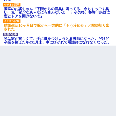
隣室のお婆ちゃん「下階からの異臭に困ってる、今もすっごく臭
い」私「変だなあ～なにも臭わないよ」→ その後。警察『絶対に
窓とドアを開けないで』
結婚生活10ヶ月目で嫁から一方的に「もう冷めた」と離婚切り出
された
私は家が貧しくて、手に職をつけようと看護師になった。だけど
卒業を控えた年の1月末、車にひかれて看護師になれなくなった。