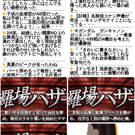
しょ濡れなんだけど」旅行から
ようとしたら…夫にはとんでも
帰った友人から届いた一通の続
ない秘密があった
き…
子供の血液型がAB型だった。
【訃報】名探偵コナン声優が
私は手術したことあるからA型で
死去 → 今トンデモナイことにな
合ってるし…旦那(O型)の血液型
ってる・・・
を調べてみよう」→ 結果・・・
※ガンダム ガンキャノン
2/6私、結婚したい職業NO.1の
ガンタンク ガン○○○ ←一番違
公務員なんですけど、嫁が子供
和感ないV作戦の4機目を考えた
連れて家出した。全く理由は思
奴が優勝他
いつかないけど強いてあげると
すれば母のせいかもしれない。
「『きれいに書きなさい』と
嫁のせいでアトピー悪化しそう
言ってもきれいに書いてくれな
→
い」って、それ自体毒親の言う
常套句だろ
真夏のピークが去ったわね
【ドン引き】流産後に冷淡な
パート辞めるって報告した時
彼氏…彼女がとった衝撃の行動
に迷惑だって言ってくる社員が
がコレｗｗｗｗ
いて、その人の不満を言い返し
てしまった
日頃からセクハラ三昧で毎回
周囲に〆られても反省しないウ
ATMで何度も入出金を繰り返
トに、とうとう後ろから抱きつ
す人に声をかけた若い女性にモ
かれて胸を掴まれた → 私は肘で
ヤっとする。若い人ってそんな
ウトの腹を思い切りどついて、○
余裕ないのかな？
玉あたりを蹴飛ばし…
友達の家に遊びに行ったらア
【正論】彫り師YouTuber「刺
歌い手を目指すと言って会社を辞
見知らぬ車に駐車スペースを塞が
ルバムに私の写真が飾ってあっ
青タトゥー入れてる奴は全員バ
た。しかも私が知らない写真
め、毎日カラオケ通いを始めたママ
れ、仕方なく別の場所へ停めた俺。
カです。偏見は正しい。すごい
レストランで。夫婦「今日は
民度低い」
友。嫌な予感は見事に当たってしま
気づけばパトカーまで来る騒ぎにな
娘の誕生日なんです」店員
【朗報】寺田心、週6ジム通い
い…
って…
「少々お待ちください」→運ば
で体重62kg→82kgに