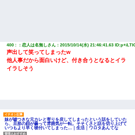
そうとは思わないのか！」→どうも連れ子は…
夫に癌の余命宣告。その闘病中に長女から信じられない言葉を受
けた
隣室のお婆ちゃん「下階からの異臭に困ってる、今もすっごく臭
い」私「変だなあ～なにも臭わないよ」→ その後。警察『絶対に
400
：
恋人は名無しさん
：
2015/10/14(水) 21:46:41.63
 ID:
p+iLTI
窓とドアを開けないで』
声出して笑ってしまったw
他人事だから面白いけど、付き合うとなるとイラ
彼女との行為を録画した結果→衝撃の事実が判明したｗｗｗｗｗ
ｗ
イラしそう
スマホを与えられて、中学卒業する頃にはすっかり女叩きに洗脳
された弟が、大学進学のために一人暮らししたいと言い出した。
妹が嘘つきな元カレと寄りを戻してしまったという話をしていた
ら、旦那の顔が曇って雰囲気が一転。そそくさと話を切り上げて
いつもより早く寝付いてしまった…｜生活｜ワロタあんてな