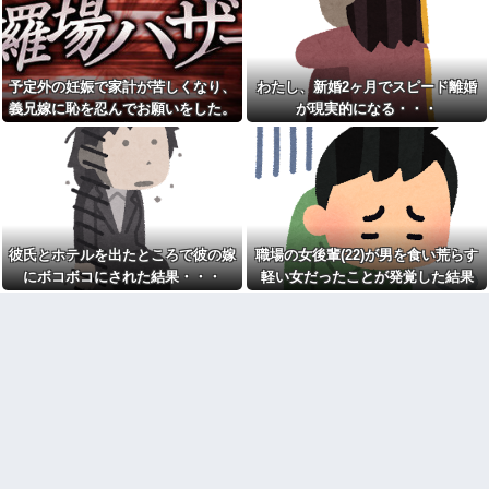
れてきた"あるもの"に思わず涙
wwwwwwww
がこぼれて…
スッポン解体動画を見る彼女
何度もお金を貸してきたシン
「美味しそう♪」→俺「生きたま
ママ妹が、今度はランドセル代
ま捌かれて可哀想だろ！サイコ
と制服代まで要求してきた。そ
パスか？」←お前らどっち？
予定外の妊娠で家計が苦しくなり、
わたし、新婚2ヶ月でスピード離婚
の裏事情を知って頭を抱えるこ
とに…
「仕事にあぶれたから雇って
義兄嫁に恥を忍んでお願いをした。
が現実的になる・・・
ほしい、なんでもする」とキチ
お前ら「日本も核武装汁！」
その返事が予想外すぎて…
ママがやってきた
←１万発の核弾頭どこに
トメ「お腹の子は孫と認めな
イーロン・マスク「中国のロ
い！」とイキるクソトメに父親
ボットはデタラメで遠隔操作し
不明のコトメ子を引き合いに出
てるだけ」
した私。トメ「米軍の血筋
【画像】森高千里(55) 「ミニ
よ！」私「〇〇じゃないです
スカートはとてもムリよ若い子
か」←得体の知れない～はお前
には負けるわ」←ワイらにはブ
（コトメ）のところだろｗ
彼氏とホテルを出たところで彼の嫁
職場の女後輩(22)が男を食い荒らす
ッ刺さりまくってしまうw w w
【衝撃】秋田県の超エリート
にボコボコにされた結果・・・
軽い女だったことが発覚した結果
w w w
幹部、オンライン会見に「バス
【画像】美人インフルエンサ
ローブ姿＋タバコ」で登場し大
ーさん「20歳でアルファード一
問題に
括で買えちゃう私って素敵」←
家族4人食費月2万円献立がXで
これってガチなん？それともネ
話題に「子どもの成長期には月8
タなん？w w w w w w w w w
万円は必要」「業務スーパー活
【驚愕】女さん「43億円注文
用なら可能かも」
して………キャンセルっと！」
彼女とレストランに行って、
←こいつの目的って一体なんな
俺がソファーに座ったら彼女が
の？？？？？？？
「えっ？」という顔に。俺「ソ
【大炎上】 ふつうの日本人、
ファーになんかついてた？」彼
ガチで滅びそう…
女「いや、別に…」→食事後、
彼女から…