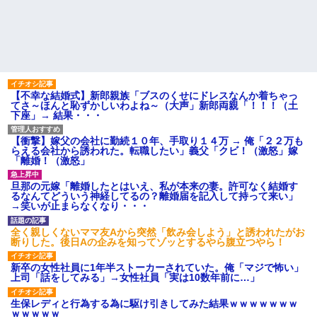
義兄嫁が「自己破産になる。
アンタのせいだ」と電話を寄越
実家に住んでる兄から「盆に
した。夫が確認すると借金は判
泊まりに来るなら嫁と子供に菓
明分だけで500万円。ブランドバ
子のひとつでも持ってきてよ」
ッグや時計をカードで買いサ...
って言われた。自分の実家に帰
るのに手土産なんて考えたこと
お気に入りの喫茶店のパート
なかった…
の口臭についてマスターにメモ
を渡した。その後は店員が無表
パート辞めるって報告した時
情になり、マスターも…
に迷惑だって言ってくる社員が
【不幸な結婚式】新郎親族「ブスのくせにドレスなんか着ちゃっ
いて、その人の不満を言い返し
ハードオフに売っていた4万
てさ～ほんと恥ずかしいわよね～（大声」新郎両親「！！！（土
てしまった
4000円のフィギュアがヤバすぎ
下座」→ 結果・・・
るｗｗｗｗｗｗ「こんな高い
【警告】職務経歴書の『最初
の？ｗｗ」「逆に超安い」
の5行に書くべきこと』がこれ
【衝撃】嫁父の会社に勤続１０年、手取り１４万 → 俺「２２万も
私「ちょっと、人の家の金庫
主な税金の成り立ちを調べて
らえる会社から誘われた。転職したい」義父「クビ！（激怒」嫁
触らないでよ！」キチママ『そ
みたよ
「離婚！（激怒」
こに金庫があったから、開けて
みようとしただけ☆』義兄「泥
は出てけ！二度と来るな！」結
旦那の元嫁「離婚したとはいえ、私が本来の妻。許可なく結婚す
果・・・
るなんてどういう神経してるの？離婚届を記入して持って来い」
→笑いが止まらなくなり・・・
私「初めて飲む味だけどなん
のお茶？」彼「ちっ！」私「」
全く親しくないママ友Aから突然「飲み会しよう」と誘われたがお
【GIF】JSのカンチョーワロ
断りした。後日Aの企みを知ってゾッとするやら腹立つやら！
タ
後続車にクラクションを鳴ら
新卒の女性社員に1年半ストーカーされていた。俺「マジで怖い」
され彼氏が逆切れ。「何クラク
上司「話をしてみる」→女性社員「実は10数年前に…」
ション鳴らしてんだ！降りてこ
いよ！」と怒鳴りだし...
生保レディと行為する為に駆け引きしてみた結果ｗｗｗｗｗｗｗ
【衝撃】報酬100万円超の治験
ｗｗｗｗｗ
募集がこちらｗｗｗｗｗ(※画像