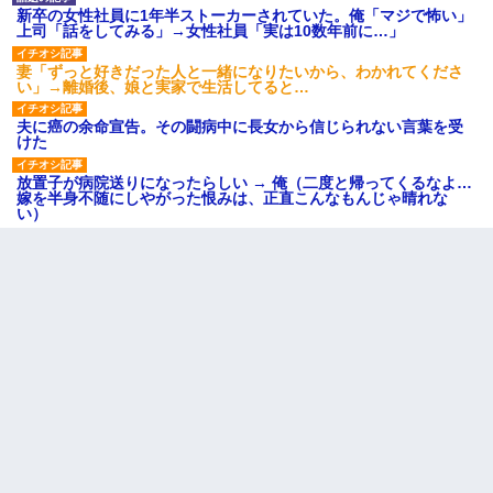
新卒の女性社員に1年半ストーカーされていた。俺「マジで怖い」
上司「話をしてみる」→女性社員「実は10数年前に…」
妻「ずっと好きだった人と一緒になりたいから、わかれてくださ
い」→離婚後、娘と実家で生活してると…
夫に癌の余命宣告。その闘病中に長女から信じられない言葉を受
けた
放置子が病院送りになったらしい → 俺（二度と帰ってくるなよ…
嫁を半身不随にしやがった恨みは、正直こんなもんじゃ晴れな
い）