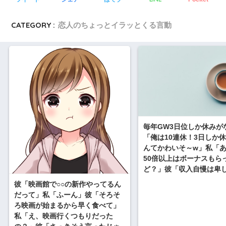
CATEGORY :
恋人のちょっとイラッとくる言動
毎年GW3日位しか休みが
「俺は10連休！3日しか
んてかわいそ～w」私「
50倍以上はボーナスもら
ど？」彼「収入自慢は卑
彼「映画館で○○の新作やってるん
だって」私「ふーん」彼「そろそ
ろ映画が始まるから早く食べて」
私「え、映画行くつもりだった