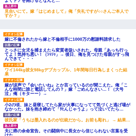
よくドアを開けるとなんと…
見合いにて。嫁「はじめまして」俺「失礼ですが○○さんご本人で
すか？」
嫁に不倫されたから嫁と不倫相手に1000万の慰謝料請求した
とっさに女児を捕まえたら変質者扱いされた。母親「あっち行っ
てよ！気持ち悪い！（ｼｯｼｯ」→ 後日、俺を見つけた母親がすっ飛
んできて・・・
ワイ144kg彼女98kgデブカップル、1年間毎日行為しまくった結
果
嫁が涙声で『会いたいね』とか言っているのが聞こえた。俺「こ
んな時間に誰と電話してんの？」嫁「ごめんなさい…！（大号
泣」俺（キターー）→
小2の頃、妹と昼寝してたら家が火事になってて気づくと逃げ場が
なかった。妹を抱き締めて「ﾀﾋんじゃうよ」って泣いてたら…
彼氏家「うちは墨入れるのが伝統だから。お前も彫れ」 → 結果…
夫に癌の余命宣告。その闘病中に長女から信じられない言葉を受
けた