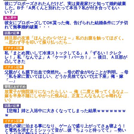
彼にプロポーズされたんだけど、実は資産家だと知って婚約破棄
した。B子「A男くんと別れたって本当？私が付き合ってもい
い？」
彼女にプロポーズしてOK貰った俺、告げられた結婚条件にブチ切
れて無事婚約破棄・・・
姉旦那の友達「ほんとのパパだよ～」私のお腹を触ってほざく。
→思わず手を叩いて振り払ったら…
私「まとめ買いして冷凍ストックしてる」Ａ「ずるい！クレク
レ！」私「なんでよ」Ａ「ケーチ！バーカ！」→ 後日、Ａ旦那が
凸してきた
父親がくも膜下出血で突然ﾀﾋ。→母の貯金が0なことが判明。→母
「私を家に置いてほしい、どうか見捨てないで(土下座」俺・嫁
「…」
放置子が病院送りになったらしい → 俺（二度と帰ってくるなよ…
嫁を半身不随にしやがった恨みは、正直こんなもんじゃ晴れな
い）
【悲報】姉と入浴中に大きくなってしまった結果ｗｗｗｗｗｗｗ
ｗ
彼氏の家に泊まる事になり、ゲームで盛り上がってさぁ寝よう！
と電気を消すとミシッって音が…彼「ちょっと待ってて」→勢い