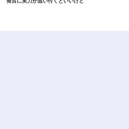
発言に実力が追い付くといいけど
嘘をついてフリン旅行へ出かけた嫁→翌日、嫁「ただいま～」旦
那「娘がシんだよ。何度も連絡したのに…」嫁「えっ」→なん
と・・・
私『貯金貯まったし、やっと家建てられるね！』夫「実家を二世
帯住宅にした。それに貯金使った」→私『離婚しよう』夫「え
っ」私『使った貯金はあげるから』→すると…
彼氏の家に泊まる事になり、ゲームで盛り上がってさぁ寝よう！
と電気を消すとミシッって音が…彼「ちょっと待ってて」→勢い
よくドアを開けるとなんと…
【復讐】義兄嫁「生活費、足りない分を貸してほしい」私「貸す
わけないでしょｗｗｗｗ」→ 理由を話したら泣き出して・・私
（あまりにも希望通り）
朝起きたら嫁がいなかった。俺（嫁も嫁実家も電話に出ない…不
安だ）→ 仕事を早退して帰宅すると、嫁と嫁両親と知らない男が
２人・・・
元夫の連れ子「俺の結婚式の時くらい、母親としての責任を果た