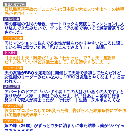
あり)
日航機墜落事故の「ここからは日本語で大丈夫ですよ〜」の絶望
【ネット騒然】惨殺されたタ
感がヤバイ・・・
ワマン頂き女子のこの動画、す
げえええええｗｗｗｗｗｗｗｗ
ｗｗｗ
隣の部屋の住民の母親、オートロックを突破してマンションに入
【愕然】白のクラウン俺氏、
り込んできたみたいで、ずっとドアの前で喚いてて滅茶苦茶うる
高速道路左車線を制限速度で走
さかった。
った結果wwwwwwwwwwww
百年の恋12-899 食べた量を
同じマンションに住んでる女性が鍵をわかりやすいところに隠し
張り合ってくる
ている事に気づいた俺「忍びこんでみよう！」→ 結果
【悲報】佐藤輝明・・・２軍
でも盛大にやらかす←あまり悲
【まぬけ】夫「離婚だ！」私「わかった。で？」夫「慰謝料
しませないでくれ
だ！」私「いいけど弁護士通して。私も請求する」夫「」
夫の友達がBBQを定期的に開催して夫婦で参加してたんだけど、
女性側のリーダーみたいな人に「BBQは友達とやりなよ！」と言
われて…
アパートのドアに『ハンザイ者！この人はさいあくの人です』と
張り紙が！大家「面倒はごめんだよ」私「はあ」→警察に行き、
見回りで犯人が捕まったが、それが…｜生活｜ヌルポあんてな
彼女にプロポーズしてOK貰った俺、告げられた結婚条件にブチ切
れて無事婚約破棄・・・
嫁の妹（26歳）がずっとウチに泊まりに来た結果→俺がヤバイｗ
ｗｗｗｗｗｗｗ