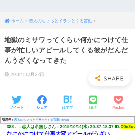
ホーム
恋人のちょっとイラッとくる言動
地獄のミサワってくらい何かにつけて仕
事が忙しいアピールしてくる彼がだんだ
んうざくなってきた
2018年12月22日
LINE
ツイート
シェア
はてブ
Pocket
引用元：
恋人のちょっとイラッとくる言動Part35
388
：
恋人は名無しさん
：
2015/10/14(水) 20:37:18.37
 ID:
D0c3ov
なにかにつけて仕事大変アピールがうざい