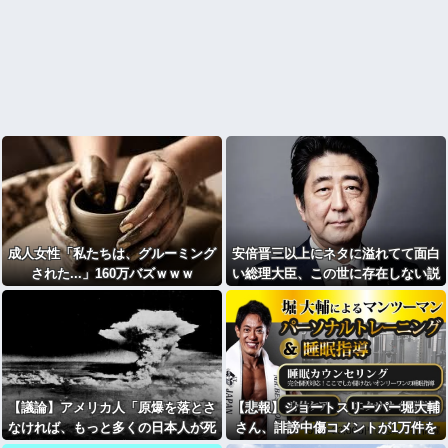
成人女性「私たちは、グルーミング
安倍晋三以上にネタに溢れてて面白
された...」160万バズｗｗｗ
い総理大臣、この世に存在しない説
wwwwwww
【議論】アメリカ人「原爆を落とさ
【悲報】ショートスリーパー堀大輔
なければ、もっと多くの日本人が死
さん、誹謗中傷コメントが1万件を
んでいた」←この主張どう思う？
越えて配信中に号泣