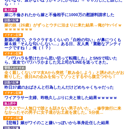
らいなら、渡さないほうがマシだからね」→ ６０万したと話した
ら・・・
嫁に不倫されたから嫁と不倫相手に1000万の慰謝料請求した
嫁の妹（26歳）がずっとウチに泊まりに来た結果→俺がヤバイｗ
ｗｗｗｗｗｗｗ
新築の家で。クラクラするくらいの「白粉の匂い」が鼻につくも
嫁＆娘「そんな匂いしない…」ある日、友人奥「素敵なアンティ
ークですね！」俺（！？）
「パワハラを受けたから思い切って転職した」とSNSで呟いた
ら、速攻でパワハラかました元上司がLINEを送ってきた。
全く親しくないママ友Aから突然「飲み会しよう」と誘われたがお
断りした。後日Aの企みを知ってゾッとするやら腹立つやら！
昨日37歳のおばさんと行為したんだけどめちゃくちゃだった
ワイアラサー主婦、昨晩久しぶりに夫と致した結果ｗｗｗｗｗ
クラスで一人無口で誰とも話さない男子がいた。→修学旅行に来
なかったその男子に女子達がお土産を渡した。5分後…
【悲報】嫁がワイのこと嫌いっぽいから単身赴任した結果