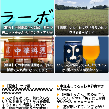
【朗報】中居正広さん53歳、熊本で
【悲報】シカ、ヒマワリ祭りのヒマ
黒ニットをかぶりボランティアと寄
ワリを食べ尽くす
付をしている模様
【動画】町の中華料理屋さん、娘の
いろいろIPA試してみた上でコイツ
採用で人気店になってしまう
が1番バランス感覚良いな…
【緊急】 つけ麺
車道走ってる自転車邪魔すぎ
WWWWWWWWWWWWWWWW
だろwww
WWWWWW
【画像】女さん「髪染めても
夫が首を吊った。気に入らな
らった♪」ﾊﾟｼｬ⇠『胸』にしか目
いと私を殴るウトとそれを傍観
がいかないｗｗｗｗｗｗ
するトメに生活費をくれない
「窓が開いてて、ソファがび
夫…地獄の義実家をでて離婚し