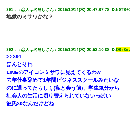
嫁が涙声で『会いたいね』とか言っているのが聞こえた。俺「こ
んな時間に誰と電話してんの？」嫁「ごめんなさい…！（大号
391
：
恋人は名無しさん
：
2015/10/14(水) 20:47:07.78
 ID:
b0TS+
泣」俺（キターー）→
地獄のミサワかな？
17年飼っていた犬が亡くなった。鼻水垂らし嗚咽する私に、猫が
近づいて頭突きをしてきて…
【衝撃】婚約者「兄と結婚はするけど嫁入りするわけじゃない。
お互い干渉はしないようにしましょう」→ その後に結納金の話を
392
：
恋人は名無しさん
：
2015/10/14(水) 20:53:10.88
 ID:
D0c3ov
したので、母が・・・
>>391
ほんとそれ
彼にプロポーズされたんだけど、実は資産家だと知って婚約破棄
LINEのアイコンミサワに見えてくるわw
した。B子「A男くんと別れたって本当？私が付き合ってもい
い？」
去年仕事辞めて1年間ビジネススクールみたいな
のに通ってたらしく(私と会う前)、学生気分から
高1のとき男に襲われ、不妊の叔母に頼まれて出産。→叔母夫婦が
養子縁組してアメリカに子供を連れ帰った。→9・11で叔母夫婦が
社会人の生活に切り替えられていないっぽい
亡くなってしまい…
彼氏30なんだけどね
私（23）冗談のつもりで上司（27）に胸を揉ませた結果・・・
9月に付き合い始めたけどこの、この人と結婚はないわと判断して