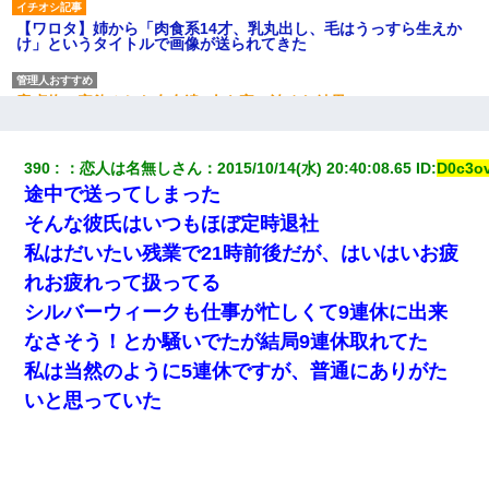
【ワロタ】姉から「肉食系14才、乳丸出し、毛はうっすら生えか
け」というタイトルで画像が送られてきた
童貞俺、宅飲みした女友達2人を家に泊めた結果ｗｗｗｗｗｗ
「お前の父ちゃんは自宅警備員」とかからかわれたけど、実はと
390
：
恋人は名無しさん
：
2015/10/14(水) 20:40:08.65
 ID:
D0c3ov
んでもない仕事に就いていた
途中で送ってしまった
そんな彼氏はいつもほぼ定時退社
とっさに女児を捕まえたら変質者扱いされた。母親「あっち行っ
てよ！気持ち悪い！（ｼｯｼｯ」→ 後日、俺を見つけた母親がすっ飛
私はだいたい残業で21時前後だが、はいはいお疲
んできて・・・
れお疲れって扱ってる
シルバーウィークも仕事が忙しくて9連休に出来
近所のお寺に住み込みで手伝いしてる知的障害のオッサンがい
た。ある日、オッサンが火かき棒を持って顔を真っ赤にしながら
なさそう！とか騒いでたが結局9連休取れてた
走り回っていて…
私は当然のように5連休ですが、普通にありがた
いと思っていた
デパートの外商『私さんだと名乗る女が、ツケで宝石を買おうと
していて…』私「！？」→ 翌日。ママ友たちの様子が微妙におか
しくなり・・・