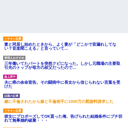
妻と同居し始めたときから、よく妻が「どこかで音漏れしてな
い？音楽聞こえる」と言っていて…
三年働いてたパートを突然クビになった。しかし元職場の主要取
引先のトップが母方の叔父だったので…
夫に癌の余命宣告。その闘病中に長女から信じられない言葉を受
けた
嫁に不倫されたから嫁と不倫相手に1000万の慰謝料請求した
彼女にプロポーズしてOK貰った俺、告げられた結婚条件にブチ切
れて無事婚約破棄・・・