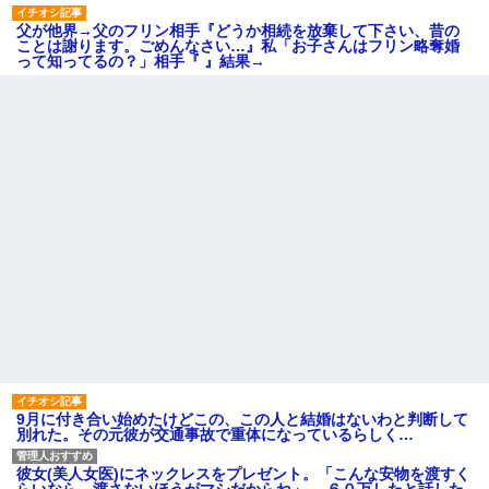
父が他界→父のフリン相手『どうか相続を放棄して下さい、昔の
ことは謝ります。ごめんなさい…』私「お子さんはフリン略奪婚
って知ってるの？」相手『 』結果→
9月に付き合い始めたけどこの、この人と結婚はないわと判断して
別れた。その元彼が交通事故で重体になっているらしく…
彼女(美人女医)にネックレスをプレゼント。「こんな安物を渡すく