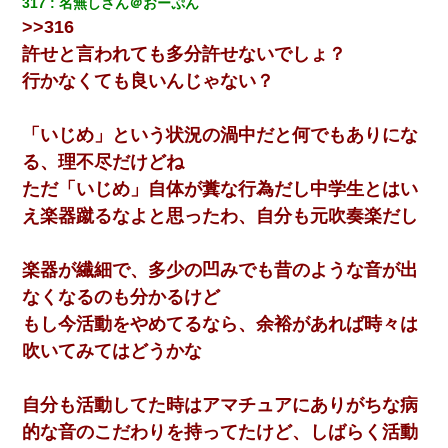
317
名無しさん＠おーぷん
卒業を控えた年の1月末、車にひかれて看護師になれなくなった。
>>316
許せと言われても多分許せないでしょ？
10年ほど前、息子がまだ年中だった時に離婚したんだけど、一昨
年の暮れに突然息子が職場を訪ねてきた。
行かなくても良いんじゃない？
彼氏家「うちは墨入れるのが伝統だから。お前も彫れ」 → 結果…
「いじめ」という状況の渦中だと何でもありにな
る、理不尽だけどね
妻が亡くなったんだけど正直ガチで嬉しい
ただ「いじめ」自体が糞な行為だし中学生とはい
え楽器蹴るなよと思ったわ、自分も元吹奏楽だし
結婚生活10ヶ月目で嫁から一方的に「もう冷めた」と離婚切り出
された
楽器が繊細で、多少の凹みでも昔のような音が出
なくなるのも分かるけど
彼女(美人女医)にネックレスをプレゼント。「こんな安物を渡すく
らいなら、渡さないほうがマシだからね」→ ６０万したと話した
もし今活動をやめてるなら、余裕があれば時々は
ら・・・
吹いてみてはどうかな
彼女にプロポーズしてOK貰った俺、告げられた結婚条件にブチ切
れて無事婚約破棄・・・
自分も活動してた時はアマチュアにありがちな病
的な音のこだわりを持ってたけど、しばらく活動