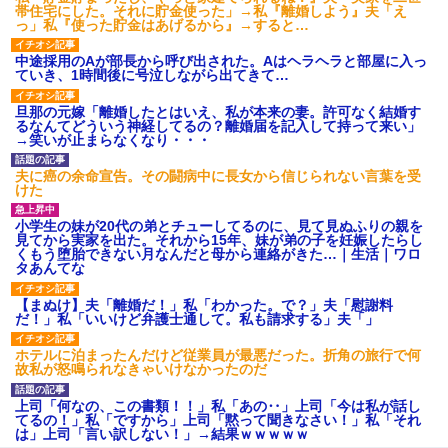
帯住宅にした。それに貯金使った」→私『離婚しよう』夫「え
っ」私『使った貯金はあげるから』→すると…
中途採用のAが部長から呼び出された。Aはヘラヘラと部屋に入っ
ていき、1時間後に号泣しながら出てきて…
旦那の元嫁「離婚したとはいえ、私が本来の妻。許可なく結婚す
るなんてどういう神経してるの？離婚届を記入して持って来い」
→笑いが止まらなくなり・・・
夫に癌の余命宣告。その闘病中に長女から信じられない言葉を受
けた
小学生の妹が20代の弟とチューしてるのに、見て見ぬふりの親を
見てから実家を出た。それから15年、妹が弟の子を妊娠したらし
くもう堕胎できない月なんだと母から連絡がきた…｜生活｜ワロ
タあんてな
【まぬけ】夫「離婚だ！」私「わかった。で？」夫「慰謝料
だ！」私「いいけど弁護士通して。私も請求する」夫「」
ホテルに泊まったんだけど従業員が最悪だった。折角の旅行で何
故私が怒鳴られなきゃいけなかったのだ
上司「何なの、この書類！！」私「あの‥」上司「今は私が話し
てるの！」私「ですから」上司「黙って聞きなさい！」私「それ
は」上司「言い訳しない！」→結果ｗｗｗｗｗ