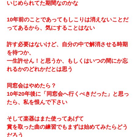
さっき嫁から、「愛しています」ってメールが届いた。俺も「愛
いじめられてた期間なのかな
してます」って送ったら
10年前のことであってもしこりは消えないことだ
旦那の元嫁「離婚したとはいえ、私が本来の妻。許可なく結婚す
るなんてどういう神経してるの？離婚届を記入して持って来い」
ってあるから、気にすることはない
→笑いが止まらなくなり・・・
許す必要はないけど、自分の中で解消させる時期
を待つか、
一生許せん！と思うか、もしくはいつの間にか忘
れるかのどれかだとは思う
同窓会はやめたら？
10年20年後に「同窓会へ行くべきだった」と思っ
たら、私を恨んで下さい
そして楽器はまた使ってあげて
賞を取った曲の練習でもまずは始めてみたらどう
だろう