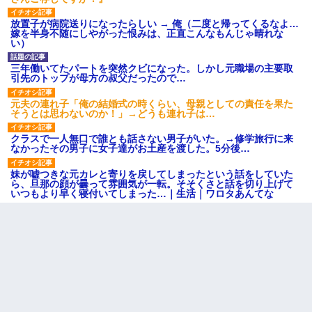
放置子が病院送りになったらしい → 俺（二度と帰ってくるなよ…
嫁を半身不随にしやがった恨みは、正直こんなもんじゃ晴れな
い）
三年働いてたパートを突然クビになった。しかし元職場の主要取
引先のトップが母方の叔父だったので…
元夫の連れ子「俺の結婚式の時くらい、母親としての責任を果た
そうとは思わないのか！」→どうも連れ子は…
クラスで一人無口で誰とも話さない男子がいた。→修学旅行に来
なかったその男子に女子達がお土産を渡した。5分後…
妹が嘘つきな元カレと寄りを戻してしまったという話をしていた
ら、旦那の顔が曇って雰囲気が一転。そそくさと話を切り上げて
いつもより早く寝付いてしまった…｜生活｜ワロタあんてな