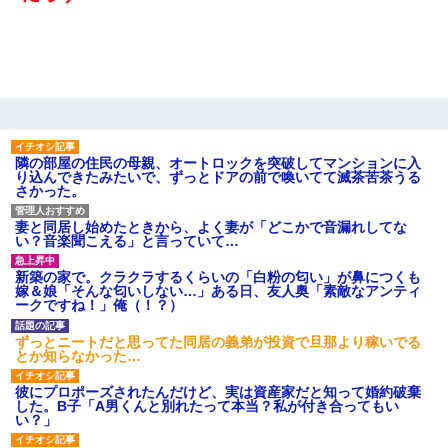
隣の部屋の住民の母親、オートロックを突破してマンションに入
り込んできたみたいで、ずっとドアの前で喚いてて滅茶苦茶うる
さかった。
妻と同居し始めたときから、よく妻が「どこかで音漏れしてな
い？音楽聞こえる」と言っていて…
新築の家で。クラクラするくらいの「白粉の匂い」が鼻につくも
嫁＆娘「そんな匂いしない…」ある日、友人奥「素敵なアンティ
ークですね！」俺（！？）
ずっとニートだと思ってた同居の義弟が投資で旦那より稼いでる
とか知らなかった…
彼にプロポーズされたんだけど、実は資産家だと知って婚約破棄
した。B子「A男くんと別れたって本当？私が付き合ってもい
い？」