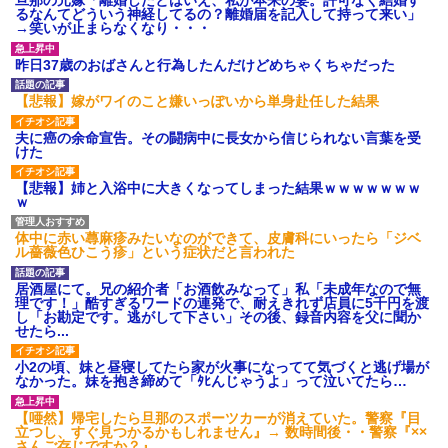
旦那の元嫁「離婚したとはいえ、私が本来の妻。許可なく結婚す
るなんてどういう神経してるの？離婚届を記入して持って来い」
→笑いが止まらなくなり・・・
昨日37歳のおばさんと行為したんだけどめちゃくちゃだった
【悲報】嫁がワイのこと嫌いっぽいから単身赴任した結果
夫に癌の余命宣告。その闘病中に長女から信じられない言葉を受
けた
【悲報】姉と入浴中に大きくなってしまった結果ｗｗｗｗｗｗｗ
ｗ
体中に赤い蕁麻疹みたいなのができて、皮膚科にいったら「ジベ
ル薔薇色ひこう疹」という症状だと言われた
居酒屋にて。兄の紹介者「お酒飲みなって」私「未成年なので無
理です！」酷すぎるワードの連発で、耐えきれず店員に5千円を渡
し「お勘定です。逃がして下さい」その後、録音内容を父に聞か
せたら...
小2の頃、妹と昼寝してたら家が火事になってて気づくと逃げ場が
なかった。妹を抱き締めて「ﾀﾋんじゃうよ」って泣いてたら…
【唖然】帰宅したら旦那のスポーツカーが消えていた。警察『目
立つし、すぐ見つかるかもしれません』→ 数時間後・・警察『××
さんご存じですか？』