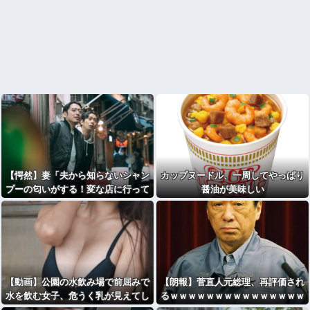
【愕然】妻「夫から知らないシャン
カップヌードル、一周してやっぱり
プーの匂いがする！変な店に行って
醤油が美味しい
るに違いない！！！」探偵「調べた
ところ･･･」⇒結果ｗｗ
【動画】公園の水飲み場で前屈みで
【朗報】菅直人元総理、再評価され
水を飲む女子、危うく乳が見えてし
るｗｗｗｗｗｗｗｗｗｗｗｗｗｗｗ
まう
ｗｗｗ