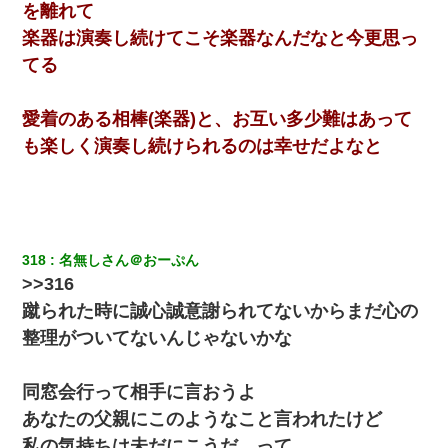
嫁に不倫されたから嫁と不倫相手に1000万の慰謝料請求した
を離れて
楽器は演奏し続けてこそ楽器なんだなと今更思っ
転職先が決まったので退職の意思を伝えたら。上司「無責任」
てる
「簡単には辞めさせない」私（どうせ辞めるし…）→ 思いっきり
反論をしてみた
愛着のある相棒(楽器)と、お互い多少難はあって
父が他界→父のフリン相手『どうか相続を放棄して下さい、昔の
も楽しく演奏し続けられるのは幸せだよなと
ことは謝ります。ごめんなさい…』私「お子さんはフリン略奪婚
って知ってるの？」相手『 』結果→
元夫の連れ子「俺の結婚式の時くらい、母親としての責任を果た
そうとは思わないのか！」→どうも連れ子は…
318
名無しさん＠おーぷん
>>316
【衝撃】婚約者「兄と結婚はするけど嫁入りするわけじゃない。
お互い干渉はしないようにしましょう」→ その後に結納金の話を
蹴られた時に誠心誠意謝られてないからまだ心の
したので、母が・・・
整理がついてないんじゃないかな
妻と同居し始めたときから、よく妻が「どこかで音漏れしてな
い？音楽聞こえる」と言っていて…
同窓会行って相手に言おうよ
あなたの父親にこのようなこと言われたけど
出張中の旦那から『フリンしやがって、このクズ』と電話が。私
「本当に家まで来たの？証拠は？」旦那「俺の言葉が信じられな
私の気持ちは未だにこうだ、って