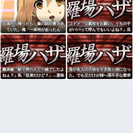
うw w w w w w w
を暴露した私。でも旦那が援助
【衝撃】若い女の子からする
したいと言い出して…ｗｗｗ
「甘い匂い」の正体、まさか分
娘は幼稚園児で、娘と仲良し
からないDTなんておらんよな？
のお友達には知的障害がありま
よな？w w w w w w w w w w w
す そしてこの知的障害のあるお
出張から帰ったら、嫁の顔が青ざめ
コトメ「父親役をお願い。うちの子
【驚愕】マチアプで会った外
子さんが、娘を殴るのです 「も
ていた。俺「一体何があったん
がパパって呼んでもいいよね？」旦
国人からまさかの『こう』言わ
うあの子と遊ぶな」と娘に言っ
れたんやがこれワイ詰み
てもいいものでしょうか？
だ？」嫁「…」→子供たちに話を聞
那「それは無理」→断った途端に大
か？？？？？？？
彼の母親と初めて食事した時
くと…
騒ぎになり…
最近うちの地域の駅に鳩ジジ
に彼母が「私ちゃんは結婚した
イが現れるようになって嫌にな
ら仕事辞める予定なんですって
るわ
ね」と言ってきた
彼氏の家で不倫してる私。彼
【画像】福原遥さん、意外と
氏にキスしていたらいないはず
あるｗ他
の彼の嫁がいた。
義弟嫁「駅で男の人と一緒でしたよ
母が友人の子供を引き取り姉になっ
「今思えばなんであんなに夢
俺「ゲーム機どこ？」親「ち
中になったんやろ…」と思うコ
ねぇ？」私「従弟だけど？」→意味
た。でも父だけが姉へ理不尽な要求
ょっと借りたよ」→どうぶつの
ンテンツ
深な言い方をされてウンザリして…
ばかり押し付けていて…
森を開いた瞬間、村が大変なこ
【画像】思わず保存したくな
とになっていて…
る「笑える画像・最高な画像」
旦那「一緒に夕飯を食べた
貼っていけｗｗｗｗｗ
い」私「早く帰ってきてくれる
【修羅場】不妊と判明した
の？」旦那「そうじゃないん
夫、前妻の娘に「実の子じゃな
だ」→続いた言葉に思わず絶句
い！」と訴えた結果ｗｗｗｗ
して…
33歳くらいから太ったせいか
休日に甥っ子をアポなし託児
加齢で＊が緩んだのかチョビッ
を押し付けてきた兄嫁！「テレ
と漏れるようになった
ビでも見せといてw」と言うので
『Gガンダム』を一気見させた結
相手がどんなパイプ持ってい
果……甥っ子が重度の中二病...
るかも知れないのに…