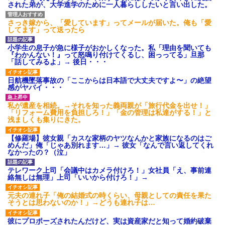
【ネット騒然】惨殺されたタ
された弟が、大学進学のために一人暮らししたいと言い出した。
ワマン頂き女子のこの動画、す
げえええええｗｗｗｗｗｗｗｗ
さっき嫁から、「愛しています」ってメールが届いた。俺も「愛
ｗｗｗ
してます」って送ったら
【愕然】白のクラウン俺氏、
高速道路左車線を制限速度で走
った結果wwwwwwwwwwww
小学生の息子が急に様子がおかしくなった。私「理由を聞いても
『わかんない！』って怒鳴り付けてくるし、困っってる」旦那
百年の恋12-899 食べた量を
「話してみるよ」→ 後日・・・
張り合ってくる
【悲報】佐藤輝明・・・２軍
日航機墜落事故の「ここからは日本語で大丈夫ですよ〜」の絶望
でも盛大にやらかす←あまり悲
感がヤバイ・・・
しませないでくれ
私が遺産を相続。→それを知った義両親が「旅行代金を出せ！」
「リフォーム費用を負担しろ！」「金の管理は私達がする！」と
浅ましくも集りにきた。
【修羅場】彼女親「カスな家柄のヤツなんかと家族になるのはご
めんだ」俺「じゃあ別れます…」→ 彼女「なんで言い返してくれ
なかったの？（泣」
テレワーク上司「会議中はカメラ付けろ！」女社員「え、事前連
絡無しは無理」上司「いいから付けろ！」→
元夫の連れ子「俺の結婚式の時くらい、母親としての責任を果た
そうとは思わないのか！」→どうも連れ子は…
彼にプロポーズされたんだけど、実は資産家だと知って婚約破棄