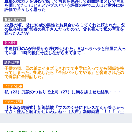
旦那の元カノをSNSで探して写真を保存して顔面評価スレで写真
を晒してた。ほとんどがブスという評価の中で二人ほど意外に好
評価で苦々しく思った
22歳の頃、父に36歳の男性とお見合いをしてくれと頼まれた。父
の親会社の経営者の息子さんだったので、父も喜んで私の写真を
送ったんだが→
中途採用のAが部長から呼び出された。Aはヘラヘラと部屋に入っ
ていき、1時間後に号泣しながら出てきて…
子供の頃、母の弟にイタズラされてて中学に入ってから関係を持
ってしまった。拒絶したら「全部バラしてやる」と脅迫されたの
で両親に全部話した。
私（23）冗談のつもりで上司（27）に胸を揉ませた結果・・・
【不幸な結婚式】新郎親族「ブスのくせにドレスなんか着ちゃっ
てさ～ほんと恥ずかしいわよね～（大声」新郎両親「！！！（土
下座」→ 結果・・・
私は家が貧しくて、手に職をつけようと看護師になった。だけど