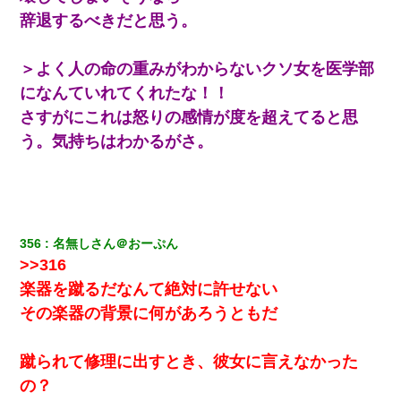
32歳ワイ、34歳の可愛い女と付き合うも現実を知ってしまい無事
辞退するべきだと思う。
死亡・・・
＞よく人の命の重みがわからないクソ女を医学部
【クズ】昔、兄がお見合いして「ブスすぎｗｗｗ」と断った女性
が、兄の同級生と結婚。それを知った兄は荒れ狂い、｢嫁さん、俺
になんていれてくれたな！！
のお古ですが気分はどう？」とメールを送った→
さすがにこれは怒りの感情が度を超えてると思
う。気持ちはわかるがさ。
同じマンションに住んでる女性が鍵をわかりやすいところに隠し
ている事に気づいた俺「忍びこんでみよう！」→ 結果
【驚愕】5000円でＪＫと行為してきたが後悔しかない…
356
名無しさん＠おーぷん
わい(42)渋谷の夜のサービスで19の女の子にゴックンさせた結果
>>316
ｗｗｗｗｗｗｗｗ
楽器を蹴るだなんて絶対に許せない
その楽器の背景に何があろうともだ
居酒屋にて。兄の紹介者「お酒飲みなって」私「未成年なので無
理です！」酷すぎるワードの連発で、耐えきれず店員に5千円を渡
し「お勘定です。逃がして下さい」その後、録音内容を父に聞か
せたら...
蹴られて修理に出すとき、彼女に言えなかった
の？