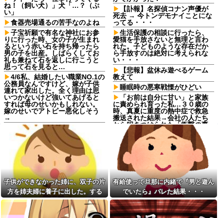
ね！（飼い犬）」犬「…？（ぷ
【訃報】名探偵コナン声優が
い」
死去 → 今トンデモナイことにな
食器売場通るの苦手なのよね
ってる・・・
子宝祈願で有名な神社にお参
生活保護の相談に行ったら、
りに行った時、女の子が生まれ
愛猫を手放さないと無理と言わ
るという赤い石を持ち帰ったら
れた。子どものような存在だか
男の子を出産。しばらくしてお
ら手放すのは絶対に考えられな
礼も兼ねて石を返しに行こうと
い・・・
思って石を見ると…
【悲報】盆休み遊べるゲーム
4/6私、結婚したい職業NO.1の
教えて
公務員なんですけど、嫁が子供
睡眠時の悪寒戦慄がひどい
連れて家出した。全く理由は思
いつかないけど強いてあげると
「お前は自分に甘い」と家族
すれば母のせいかもしれない。
に責められ育った私…３０歳の
嫁のせいでアトピー悪化しそう
時、真夏に重度の熱中症で救急
→
搬送された結果→会社の人たち
から叩きつけられた「衝撃の事
転校生と仲良くなってその子
実」に絶句
の家に遊びに行ったら私が小さ
い頃に撮った写真があった
「お前は自分に甘い」と家族
に責められ育った私…３０歳の
AIさん、ドラクエ6を理想的に
時、真夏に重度の熱中症で救急
アニメ化してしまう
搬送された結果→会社の人たち
【驚愕】SNSで異性とやりと
から叩きつけられた「衝撃の事
り《不倫》になる？→既婚男女
実」に絶句
子供ができなかった姉に、双子の片
有給使って旦那に内緒で『男と遊ん
の約7割がまさかの『こう』回答
【悔しい】トメ「嫁子のお父
してしまうw w w w w w w w
方を姉夫婦に養子に出した。する
でいたら』バレた結果・・・
さんそんなに頑張ってるのにボ
【画像】ディズニーのおいな
ーナスが減ったり大変ねぇ」私
と、養子に出した子がすごく礼儀正
り巻（600円）、流石にアレすぎ
の自慢の父をバカにし始めた→
しくてビックリ
て賛否両論の大炎上をしてしま
【結婚式当日に】義妹の不倫