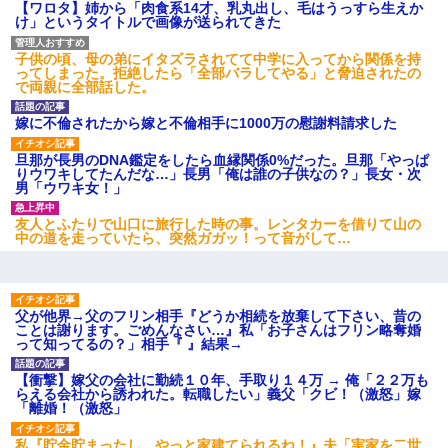
【ワロタ】姉から「肉食系14才、乳丸出し、毛はうっすら生えか
け」というタイトルで画像が送られてきた
子供の頃、母の弟にイタズラされてて中学に入ってから関係を持
ってしまった。拒絶したら「全部バラしてやる」と脅迫されたの
で両親に全部話した。
嫁に不倫されたから嫁と不倫相手に1000万の慰謝料請求した
旦那が長男のDNA鑑定をしたら血縁関係0%だった。旦那「やっぱ
りウワキしてたんだな…」長男「俺は誰の子供なの？」長女・次
男「ウワキ女！」
友人とふたりで山口に旅行した時の事。レンタカーを借りて山の
中の道を走っていたら、突然ガガッ！って音がして…
父が他界→父のフリン相手『どうか相続を放棄して下さい、昔の
ことは謝ります。ごめんなさい…』私「お子さんはフリン略奪婚
って知ってるの？」相手『 』結果→
【衝撃】嫁父の会社に勤続１０年、手取り１４万 → 俺「２２万も
らえる会社から誘われた。転職したい」義父「クビ！（激怒」嫁
「離婚！（激怒」
私『貯金貯まったし、やっと家建てられるね！』夫「実家を二世