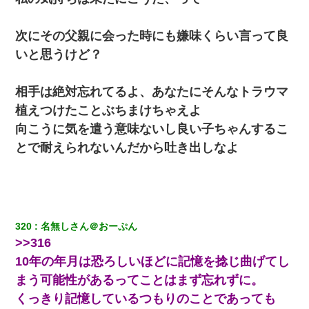
いのか！」→ 離婚後
次にその父親に会った時にも嫌味くらい言って良
兄の新しい嫁がやらかしすぎて辛い。当たり前のように実家や姪
の幼稚園に来る
いと思うけど？
妻「ずっと好きだった人と一緒になりたいから、わかれてくださ
相手は絶対忘れてるよ、あなたにそんなトラウマ
い」→離婚後、娘と実家で生活してると…
植えつけたことぶちまけちゃえよ
向こうに気を遣う意味ないし良い子ちゃんするこ
【戦争】不妊の俺嫁に弟嫁が2日間4歳児を託児 俺嫁はそこまで気
にしてなかったが、あまりにも子供が俺嫁に懐くので最後らへん
とで耐えられないんだから吐き出しなよ
顔引きつってた → そして弟嫁が迎えに来た翌日…
私『貯金貯まったし、やっと家建てられるね！』夫「実家を二世
帯住宅にした。それに貯金使った」→私『離婚しよう』夫「え
っ」私『使った貯金はあげるから』→すると…
320
名無しさん＠おーぷん
>>316
【悲報】姉と入浴中に大きくなってしまった結果ｗｗｗｗｗｗｗ
ｗ
10年の年月は恐ろしいほどに記憶を捻じ曲げてし
まう可能性があるってことはまず忘れずに。
近所のお寺に住み込みで手伝いしてる知的障害のオッサンがい
くっきり記憶しているつもりのことであっても
た。ある日、オッサンが火かき棒を持って顔を真っ赤にしながら