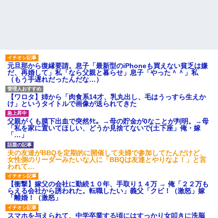
彼氏が『この車』買おうとし
高校３年生の女です。家が嫌
て私とケンカになってるんだけ
いすぎて家を出て現在養護施設
どｗｗｗｗｗｗ
で暮らしています
【うわぁ】 都営団地住み、年
主な税金の成り立ちを調べて
収10万円上げると「大変なこ
みたよ
と」になるｗｗｗｗｗｗｗ
ハードオフに売っていた4万
4000円のフィギュアがヤバすぎ
元旦那から復縁要請。息子「最新型のiPhoneも買えない貧乏は嫌
るｗｗｗｗｗｗ「こんな高い
だ、再婚して」私「なら父親と暮らせ」息子「やった＾＾」私
の？ｗｗ」「逆に超安い」
（もう手遅れだったんだな…）
私「ちょっと、人の家の金庫
触らないでよ！」キチママ『そ
【ワロタ】姉から「肉食系14才、乳丸出し、毛はうっすら生えか
こに金庫があったから、開けて
け」というタイトルで画像が送られてきた
みようとしただけ☆』義兄「泥
は出てけ！二度と来るな！」結
果・・・
父親がくも膜下出血で突然ﾀﾋ。→母の貯金が0なことが判明。→母
「私を家に置いてほしい、どうか見捨てないで(土下座」俺・嫁
私「初めて飲む味だけどなん
「…」
のお茶？」彼「ちっ！」私「」
【GIF】JSのカンチョーワロ
夫の友達がBBQを定期的に開催して夫婦で参加してたんだけど、
タ
女性側のリーダーみたいな人に「BBQは友達とやりなよ！」と言
後続車にクラクションを鳴ら
われて…
され彼氏が逆切れ。「何クラク
ション鳴らしてんだ！降りてこ
【衝撃】嫁父の会社に勤続１０年、手取り１４万 → 俺「２２万も
いよ！」と怒鳴りだし...
らえる会社から誘われた。転職したい」義父「クビ！（激怒」嫁
【衝撃】報酬100万円超の治験
「離婚！（激怒」
募集がこちらｗｗｗｗｗ(※画像
あり)
スマホを与えられて、中学卒業する頃にはすっかり女叩きに洗脳