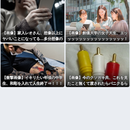
【画像】家入レオさん、想像以上に
【画像】創価大学の女子大生、エッ
ヤバいことになってる…多分想像の
ッッッッッッッッッッッッッッッ！
何倍以上もヤバいｗｗｗｗｗｗｗｗ
ｗｗｗｗｗｗ
【衝撃画像】イキリたい年頃の中学
【画像】今のクソガキ共、これを見
生、和彫を入れて人生終了⇒！！！
たこと無くて渡されたらパニクるら
しいｗｗｗｗｗｗｗｗｗｗｗｗｗ