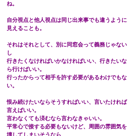
走り回っていて…
ね。
医者「糖尿病で余命1年です」 ワイ「知らんわｗどうせ死ぬなら
自分視点と他人視点は同じ出来事でも違うように
食べる量増やすわｗ」→結果ｗｗｗｗｗ
見えることも。
【唖然】帰宅したら旦那のスポーツカーが消えていた。警察『目
立つし、すぐ見つかるかもしれません』→ 数時間後・・警察『××
それはそれとして、別に同窓会って義務じゃない
さんご存じですか？』
し
行きたくなければいかなければいい、行きたいな
17年飼っていた犬が亡くなった。鼻水垂らし嗚咽する私に、猫が
近づいて頭突きをしてきて…
ら行けばいい。
行ったからって相手を許す必要があるわけでもな
[緊急]ベロベロの女に声をかけて行為してきた結果
い。
【ワロタ】姉から「肉食系14才、乳丸出し、毛はうっすら生えか
恨み続けたいならそうすればいい、言いたければ
け」というタイトルで画像が送られてきた
言えばいい。
言わなくても済むなら言わなきゃいい。
日曜日、会社の窓を見ると同僚の姿。俺（あれ？ディズニーシー
じゃ？）→俺電話「今何してんの？」同僚「シーで並んでるこ
平常心で接する必要もないけど、周囲の雰囲気を
と！」俺「会社にいない？」→次の瞬間、すごい鳥肌が立った
壊してしまいそうなら