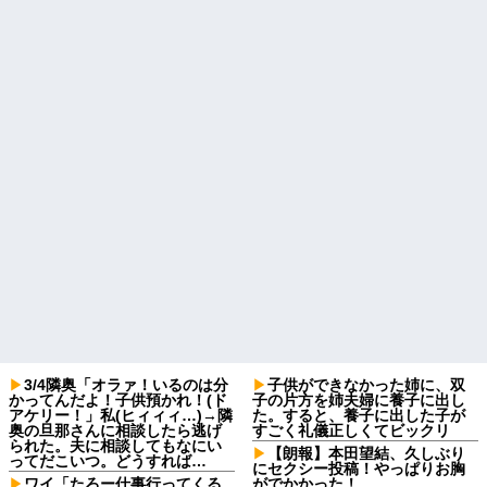
3/4隣奥「オラァ！いるのは分
子供ができなかった姉に、双
かってんだよ！子供預かれ！(ド
子の片方を姉夫婦に養子に出し
アケリー！」私(ヒィィィ…)→隣
た。すると、養子に出した子が
奥の旦那さんに相談したら逃げ
すごく礼儀正しくてビックリ
られた。夫に相談してもなにい
【朗報】本田望結、久しぶり
ってだこいつ。どうすれば…
にセクシー投稿！やっぱりお胸
ワイ「たろー仕事行ってくる
がでかかった！