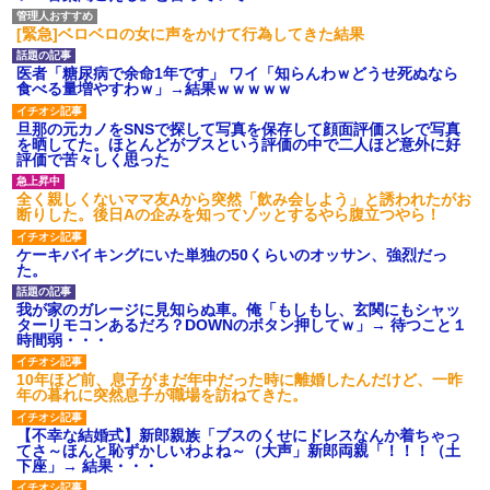
[緊急]ベロベロの女に声をかけて行為してきた結果
医者「糖尿病で余命1年です」 ワイ「知らんわｗどうせ死ぬなら
食べる量増やすわｗ」→結果ｗｗｗｗｗ
旦那の元カノをSNSで探して写真を保存して顔面評価スレで写真
を晒してた。ほとんどがブスという評価の中で二人ほど意外に好
評価で苦々しく思った
全く親しくないママ友Aから突然「飲み会しよう」と誘われたがお
断りした。後日Aの企みを知ってゾッとするやら腹立つやら！
ケーキバイキングにいた単独の50くらいのオッサン、強烈だっ
た。
我が家のガレージに見知らぬ車。俺「もしもし、玄関にもシャッ
ターリモコンあるだろ？DOWNのボタン押してｗ」→ 待つこと１
時間弱・・・
10年ほど前、息子がまだ年中だった時に離婚したんだけど、一昨
年の暮れに突然息子が職場を訪ねてきた。
【不幸な結婚式】新郎親族「ブスのくせにドレスなんか着ちゃっ
てさ～ほんと恥ずかしいわよね～（大声」新郎両親「！！！（土
下座」→ 結果・・・