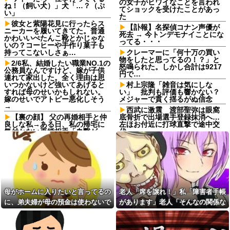
の女子がヒワイなことを言われ
ね！（飼い犬）」犬「…？（ぷ
てショックを受けたことがあっ
い」
た
彼女と紫陽花見に行ったらス
【訃報】名探偵コナン声優が
ニーカーを履いてきてた。普通
死去 → 今トンデモナイことにな
かわいいぺたんこ靴とかじゃな
ってる・・・
いの？コーヒーや手作り菓子も
持ってこないしさぁ…
クレーマーに「何十万の買い
物をしたと思ってるの！？」と
2/6私、結婚したい職業NO.1の
怒鳴られた。しかし合計は9217
公務員なんですけど、嫁が子供
円で…
連れて家出した。全く理由は思
いつかないけど強いてあげると
村上宗隆「雑音は気にしな
すれば母のせいかもしれない。
い」 批判も評価も響かない？
嫁のせいでアトピー悪化しそう
メジャーで貫く揺るがぬ信念
→
西武に激震 渡部聖弥は眼窩
【裏の顔】 父の再婚相手と仲
底骨折で出場選手登録抹消へ…
良しな私→ある日、私の帰宅に
左ほお付近に打球直撃で途中交
気付かない再婚相手「血繋がっ
代
てないのに大学費用出さなきゃ
週1エステ＆週3パーソナルジ
いけないの腹立つわ…姑だった
ム通いの美意識過剰な先輩「こ
ら先に亡くなるのに笑」私
れって普通だよね？」→私「真
「…」
似できません…」の不毛なやり
友達は料理を一口二口食べて
取りに疲れ果てた・・・
は他の料理に行く。「料理の味
【旦那の反応がコレ】夫の女
にすぐ飽きて同じ物をずっと食
友達との闇交際が発覚？！その
母がホームに入りたいと言ってるの
老人「席を譲れ！」私「障害者手帳
べていると辛い」らしい
恐ろしい内容が…ｗｗｗｗ
に、弟夫婦が母の預金は使わないで
があります」老人「そんなの関係な
義母が「髪の毛ばかり落ちて
嫁から連れ子の息子への愛が
いる」と言うのでベリーショー
と言ってきた。我が弟ながら情けな
い！」→暴言を浴びせられた直後、
足りないから離婚を考えてると
トにした。その後の掃除で出た
言われた
くて溜息が出る
周囲が動き出して…
長い毛を見て「あら、私の毛よ