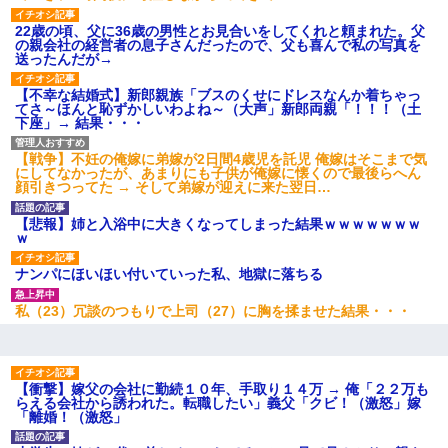
22歳の頃、父に36歳の男性とお見合いをしてくれと頼まれた。父
の親会社の経営者の息子さんだったので、父も喜んで私の写真を
送ったんだが→
【不幸な結婚式】新郎親族「ブスのくせにドレスなんか着ちゃっ
てさ～ほんと恥ずかしいわよね～（大声」新郎両親「！！！（土
下座」→ 結果・・・
【戦争】不妊の俺嫁に弟嫁が2日間4歳児を託児 俺嫁はそこまで気
にしてなかったが、あまりにも子供が俺嫁に懐くので最後らへん
顔引きつってた → そして弟嫁が迎えに来た翌日…
【悲報】姉と入浴中に大きくなってしまった結果ｗｗｗｗｗｗｗ
ｗ
ナンパにほいほい付いていった私、地獄に落ちる
私（23）冗談のつもりで上司（27）に胸を揉ませた結果・・・
【衝撃】嫁父の会社に勤続１０年、手取り１４万 → 俺「２２万も
らえる会社から誘われた。転職したい」義父「クビ！（激怒」嫁
「離婚！（激怒」