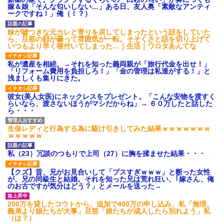
【GIF】JSのカンチョーワロ
嫁＆娘「そんな匂いしない…」ある日、友人奥「素敵なアンティ
タ
ークですね！」俺（！？）
後続車にクラクションを鳴ら
され彼氏が逆切れ。「何クラク
妹が嘘つきな元カレと寄りを戻してしまったという話をしていた
ション鳴らしてんだ！降りてこ
ら、旦那の顔が曇って雰囲気が一転。そそくさと話を切り上げて
いよ！」と怒鳴りだし...
いつもより早く寝付いてしまった…｜生活｜ワロタあんてな
【衝撃】報酬100万円超の治験
募集がこちらｗｗｗｗｗ(※画像
私が遺産を相続。→それを知った義両親が「旅行代金を出せ！」
あり)
「リフォーム費用を負担しろ！」「金の管理は私達がする！」と
浅ましくも集りにきた。
【ネット騒然】惨殺されたタ
ワマン頂き女子のこの動画、す
げえええええｗｗｗｗｗｗｗｗ
彼女(美人女医)にネックレスをプレゼント。「こんな安物を渡すく
ｗｗｗ
らいなら、渡さないほうがマシだからね」→ ６０万したと話した
ら・・・
【愕然】白のクラウン俺氏、
高速道路左車線を制限速度で走
った結果wwwwwwwwwwww
生保レディと行為する為に駆け引きしてみた結果ｗｗｗｗｗｗｗ
百年の恋12-899 食べた量を
ｗｗｗｗｗ
張り合ってくる
【悲報】佐藤輝明・・・２軍
私（23）冗談のつもりで上司（27）に胸を揉ませた結果・・・
でも盛大にやらかす←あまり悲
しませないでくれ
【クズ】昔、兄がお見合いして「ブスすぎｗｗｗ」と断った女性
が、兄の同級生と結婚。それを知った兄は荒れ狂い、｢嫁さん、俺
のお古ですが気分はどう？」とメールを送った→
200万を貸したコウトから、追加で400万の申し込み、私「無理。
義弟より娘たちが大事」旦那「娘たちが成人したら別れよう」私
（は？）