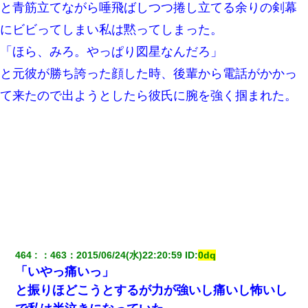
嫁の妹（26歳）がずっとウチに泊まりに来た結果→俺がヤバイｗ
と青筋立てながら唾飛ばしつつ捲し立てる余りの剣幕
ｗｗｗｗｗｗｗ
にビビってしまい私は黙ってしまった。
テレワーク上司「会議中はカメラ付けろ！」女社員「え、事前連
「ほら、みろ。やっぱり図星なんだろ」
絡無しは無理」上司「いいから付けろ！」→
と元彼が勝ち誇った顔した時、後輩から電話がかかっ
て来たので出ようとしたら彼氏に腕を強く掴まれた。
旦那が長男のDNA鑑定をしたら血縁関係0%だった。旦那「やっぱ
りウワキしてたんだな…」長男「俺は誰の子供なの？」長女・次
男「ウワキ女！」
嫁が弁護士を連れてきて「悪いと思うなら慰謝料を払って離婚し
ろ」→ 俺「完全に恐喝になってますね」「お前、これが詐欺だっ
て知ってる？」
【悲報】嫁がワイのこと嫌いっぽいから単身赴任した結果
【復讐】義兄嫁「生活費、足りない分を貸してほしい」私「貸す
わけないでしょｗｗｗｗ」→ 理由を話したら泣き出して・・私
464
：
463
：
2015/06/24(水)22:20:59
 ID:
0dq
（あまりにも希望通り）
「いやっ痛いっ」
と振りほどこうとするが力が強いし痛いし怖いし
妹が嘘つきな元カレと寄りを戻してしまったという話をしていた
ら、旦那の顔が曇って雰囲気が一転。そそくさと話を切り上げて