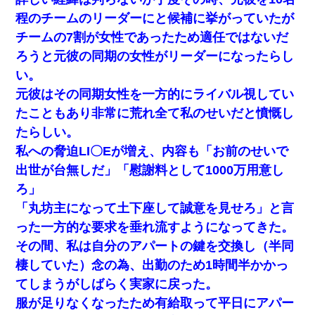
程のチームのリーダーにと候補に挙がっていたが
チームの7割が女性であったため適任ではないだ
新卒の女性社員に1年半ストーカーされていた。俺「マジで怖い」
上司「話をしてみる」→女性社員「実は10数年前に…」
ろうと元彼の同期の女性がリーダーになったらし
い。
旦那の元嫁「離婚したとはいえ、私が本来の妻。許可なく結婚す
るなんてどういう神経してるの？離婚届を記入して持って来い」
元彼はその同期女性を一方的にライバル視してい
→笑いが止まらなくなり・・・
たこともあり非常に荒れ全て私のせいだと憤慨し
たらしい。
居酒屋にて。兄の紹介者「お酒飲みなって」私「未成年なので無
理です！」酷すぎるワードの連発で、耐えきれず店員に5千円を渡
私への脅迫LI〇Eが増え、内容も「お前のせいで
し「お勘定です。逃がして下さい」その後、録音内容を父に聞か
出世が台無しだ」「慰謝料として1000万用意し
せたら...
ろ」
【ワロタ】姉から「肉食系14才、乳丸出し、毛はうっすら生えか
「丸坊主になって土下座して誠意を見せろ」と言
け」というタイトルで画像が送られてきた
った一方的な要求を垂れ流すようになってきた。
その間、私は自分のアパートの鍵を交換し（半同
【衝撃】婚約者「兄と結婚はするけど嫁入りするわけじゃない。
お互い干渉はしないようにしましょう」→ その後に結納金の話を
棲していた）念の為、出勤のため1時間半かかっ
したので、母が・・・
てしまうがしばらく実家に戻った。
服が足りなくなったため有給取って平日にアパー
隣の部屋の住民の母親、オートロックを突破してマンションに入