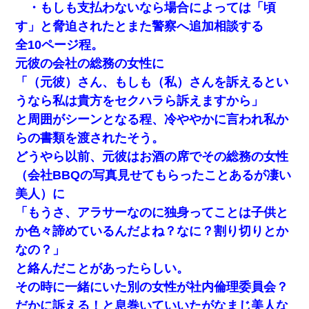
・もしも支払わないなら場合によっては「頃
す」と脅迫されたとまた警察へ追加相談する
全10ページ程。
元彼の会社の総務の女性に
「（元彼）さん、もしも（私）さんを訴えるとい
うなら私は貴方をセクハラら訴えますから」
と周囲がシーンとなる程、冷ややかに言われ私か
らの書類を渡されたそう。
どうやら以前、元彼はお酒の席でその総務の女性
（会社BBQの写真見せてもらったことあるが凄い
美人）に
「もうさ、アラサーなのに独身ってことは子供と
か色々諦めているんだよね？なに？割り切りとか
なの？」
と絡んだことがあったらしい。
その時に一緒にいた別の女性が社内倫理委員会？
だかに訴える！と息巻いていいたがなまじ美人な