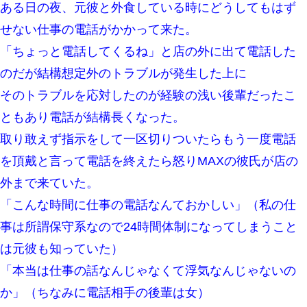
ある日の夜、元彼と外食している時にどうしてもはず
ワイ144kg彼女98kgデブカップル、1年間毎日行為しまくった結
せない仕事の電話がかかって来た。
果
「ちょっと電話してくるね」と店の外に出て電話した
【考察】兄嫁急死の1年後、兄が引越すというので手伝いに行った
のだが結構想定外のトラブルが発生した上に
ら下着が入った引き出しの奥にとんでもないモノを見つけた
そのトラブルを応対したのが経験の浅い後輩だったこ
ともあり電話が結構長くなった。
32歳ワイ、34歳の可愛い女と付き合うも現実を知ってしまい無事
死亡・・・
取り敢えず指示をして一区切りついたらもう一度電話
を頂戴と言って電話を終えたら怒りMAXの彼氏が店の
ミスした新人(
)に冗談で「行為させてくれたら許してあげる」
って言ったら・・・
外まで来ていた。
「こんな時間に仕事の電話なんておかしい」（私の仕
妻と同居し始めたときから、よく妻が「どこかで音漏れしてな
い？音楽聞こえる」と言っていて…
事は所謂保守系なので24時間体制になってしまうこと
は元彼も知っていた）
我が家のガレージに見知らぬ車。俺「もしもし、玄関にもシャッ
ターリモコンあるだろ？DOWNのボタン押してｗ」→ 待つこと１
「本当は仕事の話なんじゃなくて浮気なんじゃないの
時間弱・・・
か」（ちなみに電話相手の後輩は女）