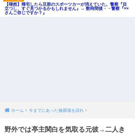
【唖然】帰宅したら旦那のスポーツカーが消えていた。警察『目
立つし、すぐ見つかるかもしれません』→ 数時間後・・警察『××
さんご存じですか？』
ホーム
今までにあった修羅場を語れ
野外では亭主関白を気取る元彼→二人き