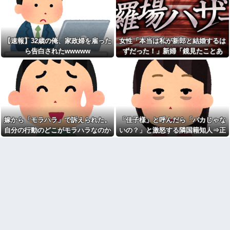
り長いみたい」と言ったら…
【画像】速水もこみちが新オ
ープンしたカフェ、サンドイッ
私「私と結婚して幸せ？」旦
チ1つ3000円
那「お前もそう思うだろ？」→
wwwwwwwwwwwwwwwwww
その返事が忘れられず、後日ま
wwwwwwww他
さかの展開に…
【速報】32歳の俺、家政婦を雇った
女性「本当は私が新郎と結婚するは
宅配のにーちゃんが米を配達
私「映画代、5000円出すね」
してくれたら、さっきから外で
ら告白されたwwwww
ずだった！」新婦「鏡見たことあ
彼「はい、お釣り」→受け取っ
話し声が…？「おすそ分けなら
た金額を見て、デート中の違和
る？」→披露宴が一瞬で騒然となっ
五キロで良いんだけどなぁ」私
感に気づいてしまい…
(一体誰だよ?!)→夜、友人と飲ん
て…
憲法9条の内容をめぐって同級
でいたらピンポーン→結果
生と大揉め。誰かが意義を申し
なんなのよ！！！すごいわ掃
立てると「憲法に逆らうなやハ
除！！！！
ンザイ者www」とかほざき...
【ネット史】「鏡の中のアク
【しまった…】 コトメに追い
トレス事件」夫は正しかったの
出されたトメと二世帯住宅を建
嫁から「モラハラ」で訴えられた。
「佳子様」と呼んだら「バカじゃな
に、なぜ喧嘩は終わらなかった
て、「２F(夫婦のエリア)には絶
のか
自分の行動のどこがモラハラなのか
いの？」と激怒する隣国籍知人⇒正
対に上がらない」という約束を
したが、早速破って2Fに上が...
【胸糞】「食に執着がない」
わからないから教えてほしい
論で返したら大炎上w
自称するクチャラー義母の汚い
ATMで俺が暗証番号を入力し
食べ方に限界
終わった瞬間に、後ろに並んで
いた外国人風の女がこちらに荷
クソ男「専業主婦は昼間寝て
物をばらまきやがった。俺（う
られていいよなぁ。俺なんか忙
っぜぇ。引き落としキャンセル...
しくて寝る暇ねーもん。どうせ
暇でしょ？俺のＤＶＤコピっと
チー牛「デブの事豚丼って呼
いてよ」
ぼうぜ！」←これが流行らなか
った理由
【驚愕】養育費を払い続けた
結果…元妻の裏切りが判
【悲報】「美人すぎる県警本
明！！！その理由がこれｗｗｗ
部長」失職ｗｗｗｗｗｗｗｗｗ
ｗ