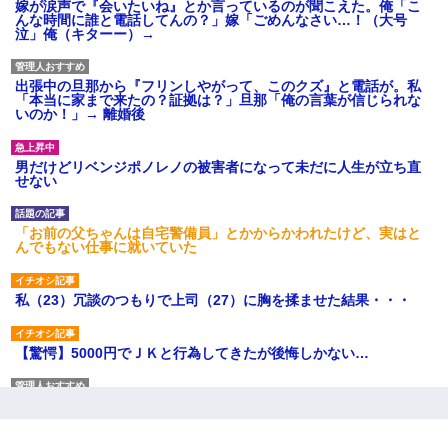
嫁が涙声で『会いたいね』とか言っているのが聞こえた。俺「こ
んな時間に誰と電話してんの？」嫁「ごめんなさい…！（大号
泣」俺（キターー）→
出張中の旦那から『フリンしやがって、このクズ』と電話が。私
「本当に家まで来たの？証拠は？」旦那「俺の言葉が信じられな
いのか！」→ 離婚後
男だけどリベンジポノレノの被害者になって未だに人生が立ち直
せない
「お前の父ちゃんは自宅警備員」とかからかわれたけど、実はと
んでもない仕事に就いていた
私（23）冗談のつもりで上司（27）に胸を揉ませた結果・・・
【驚愕】5000円でＪＫと行為してきたが後悔しかない…
ＤＮＡ検査『血縁関係０％』旦那「やっぱり托卵だったんだ…」
嫁「本当に身に覚えがない」「なにかの間違いだ！取り違え
だ！」→ 嫁「あっ」