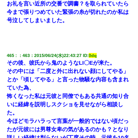
「リフォーム費用を負担しろ！」「金の管理は私達がする！」と
お礼を言い近所の交番で調書？を取られていたら
浅ましくも集りにきた。
今まで張りつめていた緊張の糸が切れたのか私は
号泣してしまいました。
【報告者がキチ】嫁「妊娠した」俺『それじゃあ皆に祝ってもら
おう』友人達を家に連れ帰ってホームパーティー→俺『皆に祝え
てもらえて良かったな！』→
見合いにて。嫁「はじめまして」俺「失礼ですが○○さんご本人で
すか？」
465
：
463
：
2015/06/24(水)22:43:27
 ID:
0dq
その後、彼氏から鬼のようなLI〇Eが来た。
夫に癌の余命宣告。その闘病中に長女から信じられない言葉を受
その中には「二度と外に出れない顔にしてやる」
けた
とか「頃してやる」と言った物騒な内容も含まれ
ていた為、
【GJ!】会社から帰宅中、広い駐車場にエンジンかけっ放しの車を
発見。しかも「ヒィ～」みたいな声も聞こえてきたので気になっ
怖くなった私は元彼と同僚でもある共通の知り合
て近寄ったら女の子がおっさんの下敷きになってた
いに経緯を説明しスクショを見せながら相談し
た。
夫に癌の余命宣告。その闘病中に長女から信じられない言葉を受
けた
今ほどモラハラって言葉が一般的ではない頃だっ
たが元彼には男尊女卑の気があるのかも？となり
【まぬけ】夫「離婚だ！」私「わかった。で？」夫「慰謝料
詳しい経緯は判らないが丁度その時、元彼を10名
だ！」私「いいけど弁護士通して。私も請求する」夫「」