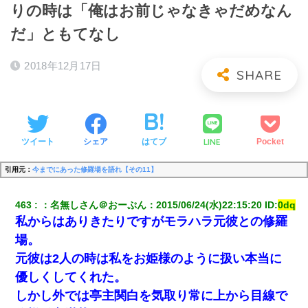
りの時は「俺はお前じゃなきゃだめなん
だ」ともてなし
2018年12月17日
LINE
ツイート
シェア
はてブ
Pocket
引用元：
今までにあった修羅場を語れ【その11】
463
：
名無しさん＠おーぷん
：
2015/06/24(水)22:15:20
 ID:
0dq
私からはありきたりですがモラハラ元彼との修羅
場。
元彼は2人の時は私をお姫様のように扱い本当に
優しくしてくれた。
しかし外では亭主関白を気取り常に上から目線で