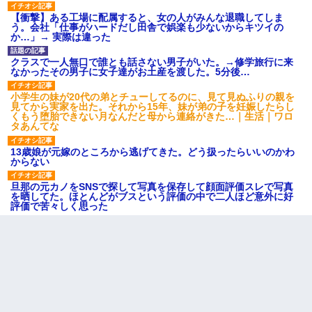
【衝撃】ある工場に配属すると、女の人がみんな退職してしま
う。会社「仕事がハードだし田舎で娯楽も少ないからキツイの
か…」→ 実際は違った
クラスで一人無口で誰とも話さない男子がいた。→修学旅行に来
なかったその男子に女子達がお土産を渡した。5分後…
小学生の妹が20代の弟とチューしてるのに、見て見ぬふりの親を
見てから実家を出た。それから15年、妹が弟の子を妊娠したらし
くもう堕胎できない月なんだと母から連絡がきた…｜生活｜ワロ
タあんてな
13歳娘が元嫁のところから逃げてきた。どう扱ったらいいのかわ
からない
旦那の元カノをSNSで探して写真を保存して顔面評価スレで写真
を晒してた。ほとんどがブスという評価の中で二人ほど意外に好
評価で苦々しく思った