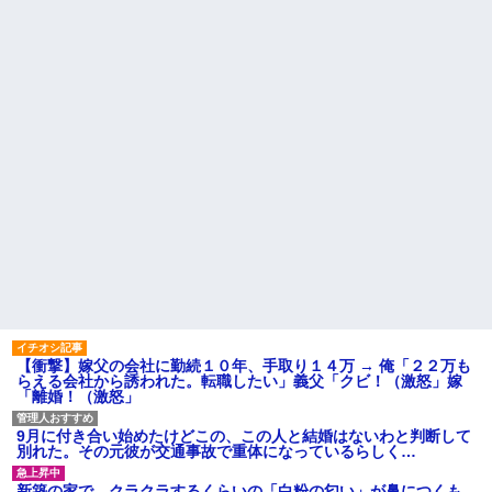
【衝撃】葬儀屋「火葬プラン
職場で電話を取った新入社員
はどうなさいますか？」ワイ喪
の女子がヒワイなことを言われ
主「直葬で(即答)」→結果ァw w
てショックを受けたことがあっ
w w w w w w w w
た
【朗報】寺田心、週6ジム通い
既婚女性が夫に夕飯も用意せ
で体重62kg→82kgに
ず週２で遊びに行くって多いか
wwwwwwww
な？遅くても21時には帰宅して
【画像】このLINEでなんで女
るんだけど
が怒ってるのか分かんない奴は
主な税金の成り立ちを調べて
モテない奴確定らしい←お前ら
みたよ
は勿論わかるよ
な？？？？？？？
妹と差をつけて育てられた。
妹「家も土地も、財産はすべて
私が継ぐ。相続は放棄して」母
「うんうん」私「わかった」 →
数年後、復讐のチャンスがや...
ハードオフに売っていた4万
4000円のフィギュアがヤバすぎ
るｗｗｗｗｗｗ「こんな高い
の？ｗｗ」「逆に超安い」
【衝撃】嫁父の会社に勤続１０年、手取り１４万 → 俺「２２万も
私「ちょっと、人の家の金庫
らえる会社から誘われた。転職したい」義父「クビ！（激怒」嫁
触らないでよ！」キチママ『そ
「離婚！（激怒」
こに金庫があったから、開けて
みようとしただけ☆』義兄「泥
は出てけ！二度と来るな！」結
9月に付き合い始めたけどこの、この人と結婚はないわと判断して
果・・・
別れた。その元彼が交通事故で重体になっているらしく…
私「初めて飲む味だけどなん
のお茶？」彼「ちっ！」私「」
新築の家で。クラクラするくらいの「白粉の匂い」が鼻につくも