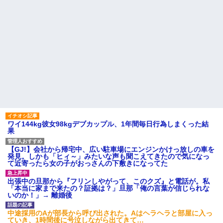
ワイ144kg彼女98kgデブカップル、1年間毎日行為しまくった結
果
【GJ!】会社から帰宅中、広い駐車場にエンジンかけっ放しの車を
発見。しかも「ヒィ～」みたいな声も聞こえてきたので気になっ
て近寄ったら女の子がおっさんの下敷きになってた
出張中の旦那から『フリンしやがって、このクズ』と電話が。私
「本当に家まで来たの？証拠は？」旦那「俺の言葉が信じられな
いのか！」→ 離婚後
中途採用のAが部長から呼び出された。Aはヘラヘラと部屋に入っ
ていき、1時間後に号泣しながら出てきて…