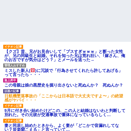
【クズ】昔、兄がお見合いして「ブスすぎｗｗｗ」と断った女性
が、兄の同級生と結婚。それを知った兄は荒れ狂い、｢嫁さん、俺
のお古ですが気分はどう？」とメールを送った→
ミスした新人(
)に冗談で「行為させてくれたら許してあげる」
って言ったら・・・
この母親は娘の黒歴史を掘り出さないと死ぬんか？ 死ぬんか？
日航機墜落事故の「ここからは日本語で大丈夫ですよ〜」の絶望
感がヤバイ・・・
9月に付き合い始めたけどこの、この人と結婚はないわと判断して
別れた。その元彼が交通事故で重体になっているらしく…
妻と同居し始めたときから、よく妻が「どこかで音漏れしてな
い？音楽聞こえる」と言っていて…