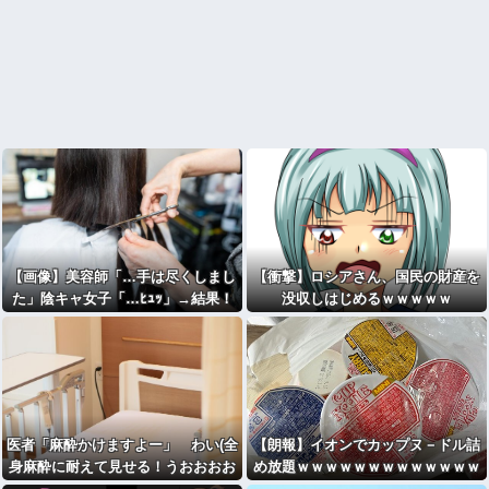
【画像】美容師「…手は尽くしまし
【衝撃】ロシアさん、国民の財産を
た」陰キャ女子「…ﾋｭｯ」→結果！
没収しはじめるｗｗｗｗｗ
医者「麻酔かけますよー」 わい(全
【朗報】イオンでカップヌ－ドル詰
身麻酔に耐えて見せる！うおおおお
め放題ｗｗｗｗｗｗｗｗｗｗｗｗｗ
おお！！！！)
ｗｗｗｗｗ