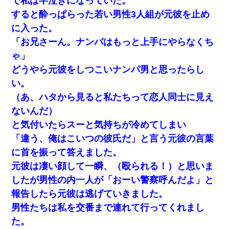
で私は半泣きになっていた。
いつもより早く寝付いてしまった…｜生活｜ワロタあんてな
すると酔っぱらった若い男性3人組が元彼を止め
に入った。
嘘をついてフリン旅行へ出かけた嫁→翌日、嫁「ただいま～」旦
那「娘がシんだよ。何度も連絡したのに…」嫁「えっ」→なん
「お兄さーん。ナンパはもっと上手にやらなくち
と・・・
ゃ」
どうやら元彼をしつこいナンパ男と思ったらし
放置子が病院送りになったらしい → 俺（二度と帰ってくるなよ…
嫁を半身不随にしやがった恨みは、正直こんなもんじゃ晴れな
い。
い）
（あ、ハタから見ると私たちって恋人同士に見え
ないんだ）
彼女(美人女医)にネックレスをプレゼント。「こんな安物を渡すく
らいなら、渡さないほうがマシだからね」→ ６０万したと話した
と気付いたらスーと気持ちが冷めてしまい
ら・・・
「違う、俺はこいつの彼氏だ」と言う元彼の言葉
に首を振って答えました。
妻「ずっと好きだった人と一緒になりたいから、わかれてくださ
い」→離婚後、娘と実家で生活してると…
元彼は凄い顔して一瞬、（殴られる！）と思いま
したが男性の内一人が「おーい警察呼んだよ」と
さっき嫁から、「愛しています」ってメールが届いた。俺も「愛
報告したら元彼は逃げていきました。
してます」って送ったら
男性たちは私を交番まで連れて行ってくれまし
た。
私が遺産を相続。→それを知った義両親が「旅行代金を出せ！」