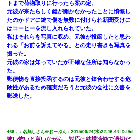
り込んできたみたいで、ずっとドアの前で喚いてて滅茶苦茶うる
トまで荷物取りに行ったら案の定、
さかった。
元彼が来たらしく鍵が開かなかったことに憤慨し
たのかドアに鍵で傷を無数に付けられ新聞受けに
全く親しくないママ友Aから突然「飲み会しよう」と誘われたがお
断りした。後日Aの企みを知ってゾッとするやら腹立つやら！
はコーヒーを流し入れられていた。
私はそれらを写真に収め、元彼が投函したと思わ
小学生の妹が20代の弟とチューしてるのに、見て見ぬふりの親を
れる「お前を訴えてやる」との走り書きも写真を
見てから実家を出た。それから15年、妹が弟の子を妊娠したらし
くもう堕胎できない月なんだと母から連絡がきた…｜生活｜ワロ
撮った。
タあんてな
元彼の家は知っていたが正確な住所は知らなかっ
た。
郵便物を直接投函するのは元彼と鉢合わせする危
険性があるため確実だろうと元彼の会社に文書を
郵送した。
466
：
名無しさん＠おーぷん
：
2015/06/24(水)22:46:44
 ID:
l9d
怖い怖いと言いながら、対応は結構冷静で適切だ