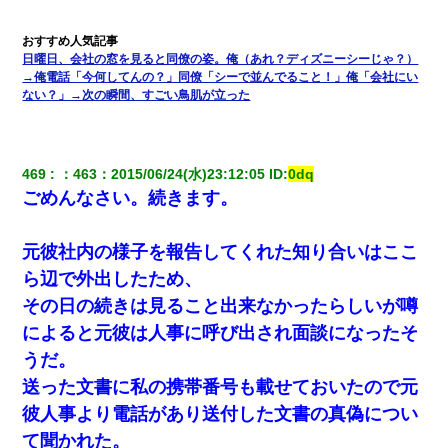
日曜日、会社の窓を見ると同僚の姿。俺（あれ？ディズニーシーじゃ？）
→俺電話「今何してんの？」同僚「シーで並んでること！」俺「会社にい
ない？」→次の瞬間、すごい鳥肌が立った
469
：
463
：
2015/06/24(水)23:12:05
 ID:
0dq
ごめんなさい。続きます。
元彼社内の様子を報告してくれた知り合いはここ
ら辺で外出したため、
その日の続きは見ること出来なかったらしいが噂
によると元彼は人事に呼び出され面談になったそ
うだ。
送った文書に私の携帯番号も載せておいたので元
彼人事より電話があり送付した文書の真偽につい
て聞かれた。