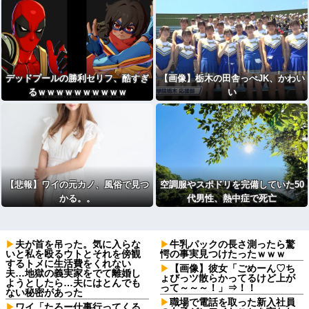
デッドプールの勝利セリフ、酷すぎ
【画像】栃木の田舎っぺJK、かわい
るｗｗｗｗｗｗｗｗｗｗ
い
【悲報】ワイの元カノ、風俗で見つ
空調服やスポドリを完備していた50
かる。。
代男性、熱中症で死亡
夫が首を吊った。気に入らな
牛乳パックの長さ測ったら驚
いと私を殴るウトとそれを傍観
愕の事実見つけたったｗｗｗ
するトメに生活費をくれない
【画像】彼女「ごめーん♡ち
夫…地獄の義実家をでて離婚し
ょびっツ散らかってるけど上が
ようとしたら…夫にはとんでも
って～～～！」⇒！！
ない秘密があった
職場で電話を取った新入社員
ワイ「たろー仕事行ってくる