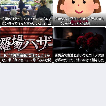
チャラ男
搬送された結果→会社の人たち
から叩きつけられた「衝撃の事
兄夫婦の第一子にあわじ結び
実」に絶句
の金封に一万円を包んで渡し
た。すると兄嫁から「もう二度
【修羅場】不妊と判明した
と子供を産めないことを望んで
夫、前妻の娘に「実の子じゃな
旦那の祖父が亡くなった。私「エプ
有給使って旦那に内緒で『男と遊ん
いるってことなんでしょ！」と
い！」と訴えた結果ｗｗｗｗ
ロン持って行った方がいいよね」旦
でいたら』バレた結果・・・
キレられ...
33歳くらいから太ったせいか
那「余計な出費すんな。そんなもん
従弟「研修だから泊めて」私
加齢で＊が緩んだのかチョビッ
「今は臨月なんだけど…」→断
と漏れるようになった
買うなら今後一切金を出さねぇぞ」
りきれず了承したら、さらに
【怒り】婚約者が直属の上司
私「えっ…」
図々しい要求まで飛び出して…
と浮気発覚！会社を辞めるハメ
出張から帰ったら、嫁の顔が
になった件www
青ざめていた。俺「一体何があ
33歳くらいから太ったせいか
ったんだ？」嫁「…」→子供た
加齢で＊が緩んだのかチョビッ
ちに話を聞くと…
私「子供の名前はこれにしようか
百貨店で友達と歩いてたコトメの服
と漏れるようになった
賃貸物件を内覧中、ベランダ
な」母「良いね！」→母「みんな聞
が私のだった。追いかけて話をした
相手がどんなパイプ持ってい
に出たら突然ゾワッと両腕に鳥
るかも知れないのに…
いて！ヒントは花の名前よ！」→勝
ら「じゃあ脱げばいいの！？」と金
肌が出た。「やっぱりこの部屋
嫌だ」と思った瞬間、体が前に
宮崎駿「心の穴を埋めるため
手に発表されて腹が立ち…
切り声を上げて…
ドンッと突き飛ばされて…
に、交配を重ねた毛虫みたいな
小さな犬を連れてる人、本当に
シャウエッセン公式、またこ
醜い」←これどう思う？
ういうのでいい丼をポスト
【呆然】友人が褒められると
【驚愕】SNSで異性とやりと
キレる国立大卒生活保護受給者
り《不倫》になる？→既婚男女
友人。ちょっとBを褒めたらキレ
の約7割がまさかの『こう』回答
散らかしてBの職場に電話したら
してしまうw w w w w w w w
しく…
ダイアンのじゃない方がユー
高校３年生の女です。家が嫌
スケさんになってしまっている
いすぎて家を出て現在養護施設