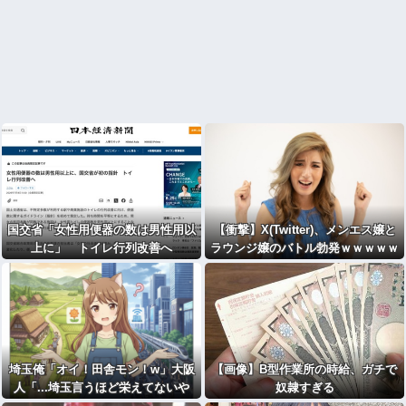
国交省「女性用便器の数は男性用以
【衝撃】X(Twitter)、メンエス嬢と
上に」 トイレ行列改善へ
ラウンジ嬢のバトル勃発ｗｗｗｗｗ
ｗｗｗ
埼玉俺「オイ！田舎モン！w」大阪
【画像】B型作業所の時給、ガチで
人「...埼玉言うほど栄えてないや
奴隷すぎる
ん」俺「でも、西やんw」