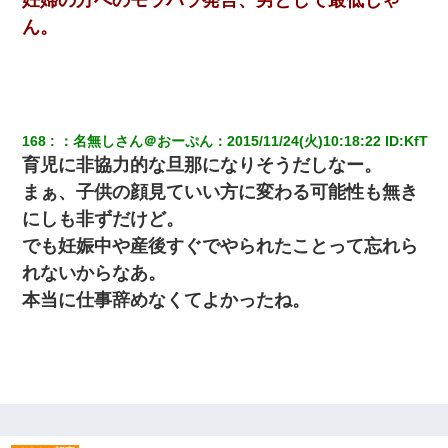
ん。
宅飲みで女友達の乳を見てしまった・・・
彼女との行為を録画した結果→衝撃の事実が判明したｗｗｗｗｗ
ｗ
168
：
名無しさん＠おーぷん
：
2015/11/24(火)10:18:22
 ID:
KfT
【まぬけ】夫「離婚だ！」私「わかった。で？」夫「慰謝料
だ！」私「いいけど弁護士通して。私も請求する」夫「」
育児に非協力的な旦那になりそうだしなー。
まぁ、子供の顔見ていい方に変わる可能性も無き
嫁が涙声で『会いたいね』とか言っているのが聞こえた。俺「こ
にしも非ずだけど。
んな時間に誰と電話してんの？」嫁「ごめんなさい…！（大号
泣」俺（キターー）→
でも妊娠中や産後すぐでやられたことって忘れら
れないからなあ。
夫に癌の余命宣告。その闘病中に長女から信じられない言葉を受
本当に仕事辞めなくてよかったね。
けた
妻「ずっと好きだった人と一緒になりたいから、わかれてくださ
い」→離婚後、娘と実家で生活してると…
【GJ!】会社から帰宅中、広い駐車場にエンジンかけっ放しの車を
発見。しかも「ヒィ～」みたいな声も聞こえてきたので気になっ