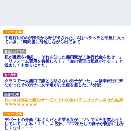
中途採用のAが部長から呼び出された。Aはヘラヘラと部屋に入っ
ていき、1時間後に号泣しながら出てきて…
私が遺産を相続。→それを知った義両親が「旅行代金を出せ！」
「リフォーム費用を負担しろ！」「金の管理は私達がする！」と
浅ましくも集りにきた。
クラスで一人無口で誰とも話さない男子がいた。→修学旅行に来
なかったその男子に女子達がお土産を渡した。5分後…
わい(42)渋谷の夜のサービスで19の女の子にゴックンさせた結果
ｗｗｗｗｗｗｗｗ
デパートの外商『私さんだと名乗る女が、ツケで宝石を買おうと
していて…』私「！？」→ 翌日。ママ友たちの様子が微妙におか
しくなり・・・