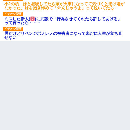
小2の頃、妹と昼寝してたら家が火事になってて気づくと逃げ場が
なかった。妹を抱き締めて「ﾀﾋんじゃうよ」って泣いてたら…
ミスした新人(
)に冗談で「行為させてくれたら許してあげる」
って言ったら・・・
男だけどリベンジポノレノの被害者になって未だに人生が立ち直
せない