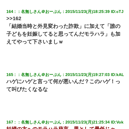
義兄嫁「娘が大学に入ったら下宿させて」私「しつこい、学校斡
164
：
名無しさん＠おーぷん
：
2015/11/23(月)18:25:39
 ID:
cTJ
旋のアパートに行け」→ 旦那が義兄に通報したら「志望校を変え
>>162
ろ！」とキレて・・・
「結婚当時と外見変わった詐欺」に加えて「誰の
子どもを妊娠してると思ってんだモラハラ」も加
医者「糖尿病で余命1年です」 ワイ「知らんわｗどうせ死ぬなら
食べる量増やすわｗ」→結果ｗｗｗｗｗ
えてやって下さいましｗ
小学生の妹が20代の弟とチューしてるのに、見て見ぬふりの親を
見てから実家を出た。それから15年、妹が弟の子を妊娠したらし
くもう堕胎できない月なんだと母から連絡がきた…｜生活｜ワロ
タあんてな
165
：
名無しさん＠おーぷん
：
2015/11/23(月)19:27:03
 ID:
kAL
旦那の元嫁「離婚したとはいえ、私が本来の妻。許可なく結婚す
ハゲにハゲと言って何が悪いんだ？このハゲ！っ
るなんてどういう神経してるの？離婚届を記入して持って来い」
→笑いが止まらなくなり・・・
て叫びたくなるな
ミスした新人(
)に冗談で「行為させてくれたら許してあげる」
って言ったら・・・
167
：
名無しさん＠おーぷん
：
2015/11/23(月)21:25:34
 ID:
Vok
【悲報】嫁がワイのこと嫌いっぽいから単身赴任した結果
妊婦の方へのモラハラ発言、男として最低じゃ