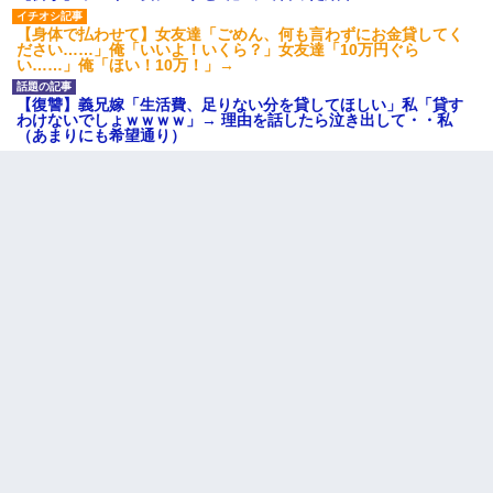
婚活パーティーでよく会う美女がいた。こんな完璧な容姿を持っ
てしても結婚て難しいんだなぁ…と思ってた
【身体で払わせて】女友達「ごめん、何も言わずにお金貸してく
ださい……」俺「いいよ！いくら？」女友達「10万円ぐら
い……」俺「ほい！10万！」→
見合いにて。嫁「はじめまして」俺「失礼ですが○○さんご本人で
すか？」
【復讐】義兄嫁「生活費、足りない分を貸してほしい」私「貸す
わけないでしょｗｗｗｗ」→ 理由を話したら泣き出して・・私
（あまりにも希望通り）
ワイアラサー主婦、昨晩久しぶりに夫と致した結果ｗｗｗｗｗ
転職先が決まったので退職の意思を伝えたら。上司「無責任」
「簡単には辞めさせない」私（どうせ辞めるし…）→ 思いっきり
反論をしてみた