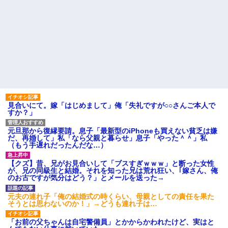
見合いにて。嫁「はじめまして」俺「失礼ですが○○さんご本人で
すか？」
元旦那から復縁要請。息子「最新型のiPhoneも買えない貧乏は嫌
だ、再婚して」私「なら父親と暮らせ」息子「やった＾＾」私
（もう手遅れだったんだな…）
【クズ】昔、兄がお見合いして「ブスすぎｗｗｗ」と断った女性
が、兄の同級生と結婚。それを知った兄は荒れ狂い、｢嫁さん、俺
のお古ですが気分はどう？」とメールを送った→
元夫の連れ子「俺の結婚式の時くらい、母親としての責任を果た
そうとは思わないのか！」→どうも連れ子は…
「お前の父ちゃんは自宅警備員」とかからかわれたけど、実はと