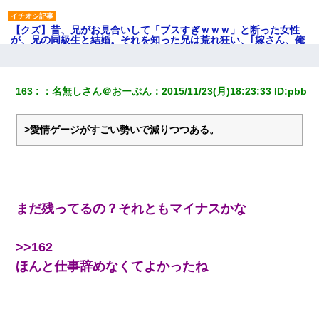
【クズ】昔、兄がお見合いして「ブスすぎｗｗｗ」と断った女性
が、兄の同級生と結婚。それを知った兄は荒れ狂い、｢嫁さん、俺
のお古ですが気分はどう？」とメールを送った→
【修羅場】彼女親「カスな家柄のヤツなんかと家族になるのはご
163
：
名無しさん＠おーぷん
：
2015/11/23(月)18:23:33
 ID:
pbb
めんだ」俺「じゃあ別れます…」→ 彼女「なんで言い返してくれ
なかったの？（泣」
>愛情ゲージがすごい勢いで減りつつある。
友人「酒の勢いで女先輩をホテルに連れ込んだｗｗｗｗｗ」俺
「…」
書店「息子さんが万引きしました」私「はっ？(息子目の前にいる
し…)うちの子ではないので迎えに行きません」→息子を名乗って
まだ残ってるの？それともマイナスかな
た人物の正体が判明するも・・・
>>162
10年ほど前、息子がまだ年中だった時に離婚したんだけど、一昨
年の暮れに突然息子が職場を訪ねてきた。
ほんと仕事辞めなくてよかったね
嫁の妹（26歳）がずっとウチに泊まりに来た結果→俺がヤバイｗ
ｗｗｗｗｗｗｗ