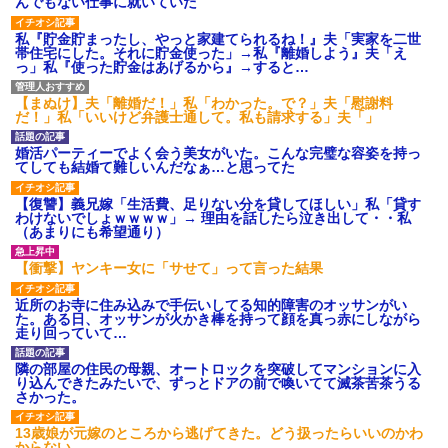
んでもない仕事に就いていた
私『貯金貯まったし、やっと家建てられるね！』夫「実家を二世
帯住宅にした。それに貯金使った」→私『離婚しよう』夫「え
っ」私『使った貯金はあげるから』→すると…
【まぬけ】夫「離婚だ！」私「わかった。で？」夫「慰謝料
だ！」私「いいけど弁護士通して。私も請求する」夫「」
婚活パーティーでよく会う美女がいた。こんな完璧な容姿を持っ
てしても結婚て難しいんだなぁ…と思ってた
【復讐】義兄嫁「生活費、足りない分を貸してほしい」私「貸す
わけないでしょｗｗｗｗ」→ 理由を話したら泣き出して・・私
（あまりにも希望通り）
【衝撃】ヤンキー女に「サせて」って言った結果
近所のお寺に住み込みで手伝いしてる知的障害のオッサンがい
た。ある日、オッサンが火かき棒を持って顔を真っ赤にしながら
走り回っていて…
隣の部屋の住民の母親、オートロックを突破してマンションに入
り込んできたみたいで、ずっとドアの前で喚いてて滅茶苦茶うる
さかった。
13歳娘が元嫁のところから逃げてきた。どう扱ったらいいのかわ
からない