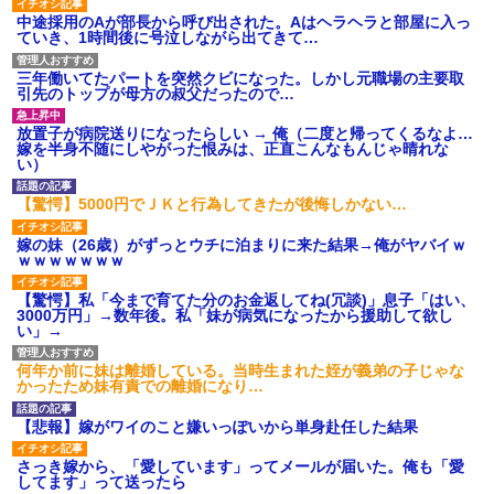
て近寄ったら女の子がおっさんの下敷きになってた
中途採用のAが部長から呼び出された。Aはヘラヘラと部屋に入っ
ていき、1時間後に号泣しながら出てきて…
姉旦那の友達「ほんとのパパだよ～」私のお腹を触ってほざく。
三年働いてたパートを突然クビになった。しかし元職場の主要取
→思わず手を叩いて振り払ったら…
引先のトップが母方の叔父だったので…
放置子が病院送りになったらしい → 俺（二度と帰ってくるなよ…
裁判官「お互いに最後に言いたいことはありますか」バカ夫
嫁を半身不随にしやがった恨みは、正直こんなもんじゃ晴れな
「…」A「夫を一発殴らせてほしい」裁判官「どうぞ」
い）
【驚愕】5000円でＪＫと行為してきたが後悔しかない…
父親がくも膜下出血で突然ﾀﾋ。→母の貯金が0なことが判明。→母
「私を家に置いてほしい、どうか見捨てないで(土下座」俺・嫁
嫁の妹（26歳）がずっとウチに泊まりに来た結果→俺がヤバイｗ
「…」
ｗｗｗｗｗｗｗ
【驚愕】私「今まで育てた分のお金返してね(冗談)」息子「はい、
「パワハラを受けたから思い切って転職した」とSNSで呟いた
3000万円」→数年後。私「妹が病気になったから援助して欲し
ら、速攻でパワハラかました元上司がLINEを送ってきた。
い」→
何年か前に妹は離婚している。当時生まれた姪が義弟の子じゃな
最近うちの庭に知らない男の人がしょっちゅう入ってくる。それ
かったため妹有責での離婚になり…
を職場で愚痴ったら、同僚男性が怒鳴りつけてきた。
【悲報】嫁がワイのこと嫌いっぽいから単身赴任した結果
【衝撃】女友達から行為中に告白されてOKした結果
さっき嫁から、「愛しています」ってメールが届いた。俺も「愛
してます」って送ったら