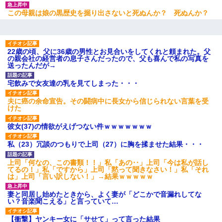
妹が嘘つきな元カレと寄りを戻してしまったという話をしていた
この母親は娘の黒歴史を掘り出さないと死ぬんか？ 死ぬんか？
ら、旦那の顔が曇って雰囲気が一転。そそくさと話を切り上げて
いつもより早く寝付いてしまった…｜生活｜ワロタあんてな
童貞俺、宅飲みした女友達2人を家に泊めた結果ｗｗｗｗｗｗ
22歳の頃、父に36歳の男性とお見合いをしてくれと頼まれた。父
の親会社の経営者の息子さんだったので、父も喜んで私の写真を
送ったんだが→
アパートのドアに『ハンザイ者！この人はさいあくの人です』と
張り紙が！大家「面倒はごめんだよ」私「はあ」→警察に行き、
宅飲みで女友達の乳を見てしまった・・・
見回りで犯人が捕まったが、それが…｜生活｜ヌルポあんてな
夫に癌の余命宣告。その闘病中に長女から信じられない言葉を受
けた
ナンパにほいほい付いていった私、地獄に落ちる
彼女(37)の情欲がえげつない件ｗｗｗｗｗｗｗ
【不幸な結婚式】新郎親族「ブスのくせにドレスなんか着ちゃっ
私（23）冗談のつもりで上司（27）に胸を揉ませた結果・・・
てさ～ほんと恥ずかしいわよね～（大声」新郎両親「！！！（土
下座」→ 結果・・・
上司「何なの、この書類！！」私「あの‥」上司「今は私が話し
てるの！」私「ですから」上司「黙って聞きなさい！」私「それ
は」上司「言い訳しない！」→結果ｗｗｗｗｗ
居酒屋にて。兄の紹介者「お酒飲みなって」私「未成年なので無
理です！」酷すぎるワードの連発で、耐えきれず店員に5千円を渡
し「お勘定です。逃がして下さい」その後、録音内容を父に聞か
妻と同居し始めたときから、よく妻が「どこかで音漏れしてな
せたら...
い？音楽聞こえる」と言っていて…
【衝撃】ヤンキー女に「サせて」って言った結果