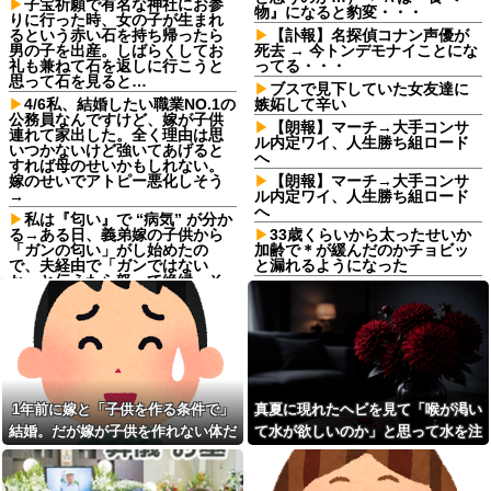
子宝祈願で有名な神社にお参
物』になると豹変・・・
りに行った時、女の子が生まれ
るという赤い石を持ち帰ったら
【訃報】名探偵コナン声優が
男の子を出産。しばらくしてお
死去 → 今トンデモナイことにな
礼も兼ねて石を返しに行こうと
ってる・・・
思って石を見ると…
ブスで見下していた女友達に
4/6私、結婚したい職業NO.1の
嫉妬して辛い
公務員なんですけど、嫁が子供
【朗報】マーチ→大手コンサ
連れて家出した。全く理由は思
ル内定ワイ、人生勝ち組ロード
いつかないけど強いてあげると
へ
すれば母のせいかもしれない。
嫁のせいでアトピー悪化しそう
【朗報】マーチ→大手コンサ
→
ル内定ワイ、人生勝ち組ロード
へ
私は『匂い』で “病気” が分か
る→ある日、義弟嫁の子供から
33歳くらいから太ったせいか
「ガンの匂い」がし始めたの
加齢で＊が緩んだのかチョビッ
で、夫経由で「ガンではない
と漏れるようになった
か」と伝えたら怒って絶縁、そ
「エアコンから変な音がす
の結果・・・
る。なんだろ…え？」ﾊﾟｼｬｯ →
俺「お前ら親指の指紋を見て
ヤバすぎる物が飛び出てく
みろｗ」スレ民「何があるん
る・・・他
だ？」→見た瞬間、思わず笑っ
「お前は自分に甘い」と家族
てしまう人が続出して…
に責められ育った私…３０歳の
どうせ産むなら早いほうがい
時、真夏に重度の熱中症で救急
いのに、彼氏が「お金がない今
搬送された結果→会社の人たち
1年前に嫁と「子供を作る条件で」
真夏に現れたヘビを見て「喉が渇い
は産めない」と言う。じゃあい
から叩きつけられた「衝撃の事
結婚。だが嫁が子供を作れない体だ
て水が欲しいのか」と思って水を注
くら貯めたら出産に踏み切れる
実」に絶句
の？と聞いたら...
と知ったので離婚へ。
いだ。ヘビは夢中で飲んで姿を消
「お前は自分に甘い」と家族
父のお墓のある寺は2代目の住
に責められ育った私…３０歳の
し…
職が茶金髪でピアス多めの30代
時、真夏に重度の熱中症で救急