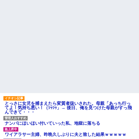
という事実←これ
で暮らしています
【衝撃】ジャンポケ斉藤の被
旦那の祖父が亡くなった。私
害女性「バウムクーヘン売った
「エプロン持って行った方がい
りTikTokライブしててムカつい
いよね」旦那「余計な出費すん
たから示談しなかった」←コレ
な。そんなもん買うなら今後一
ってさ…
切金を出さねぇぞ」私「え
【怒報】国税庁「あのさぁ！
っ…」
君らがちゃんと納税してくれな
主な税金の成り立ちを調べて
いとこうなっちゃうけどどうす
みたよ
る？！」←これw w w w w w w
w
母「おばあちゃんが従兄弟と
結婚させようとしてる」私「ち
ょうどいい、その話利用する
わ」→3日後にまさかの展開…
ハードオフに売っていた4万
4000円のフィギュアがヤバすぎ
るｗｗｗｗｗｗ「こんな高い
の？ｗｗ」「逆に超安い」
私「ちょっと、人の家の金庫
触らないでよ！」キチママ『そ
とっさに女児を捕まえたら変質者扱いされた。母親「あっち行っ
こに金庫があったから、開けて
てよ！気持ち悪い！（ｼｯｼｯ」→ 後日、俺を見つけた母親がすっ飛
みようとしただけ☆』義兄「泥
んできて・・・
は出てけ！二度と来るな！」結
果・・・
私「初めて飲む味だけどなん
ナンパにほいほい付いていった私、地獄に落ちる
のお茶？」彼「ちっ！」私「」
【GIF】JSのカンチョーワロ
ワイアラサー主婦、昨晩久しぶりに夫と致した結果ｗｗｗｗｗ
タ