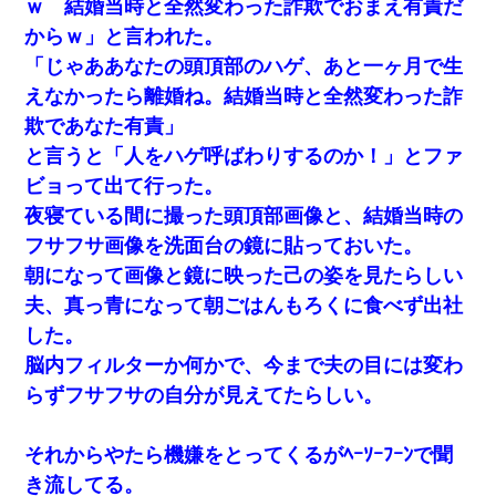
ｗ 結婚当時と全然変わった詐欺でおまえ有責だ
からｗ」と言われた。
「じゃああなたの頭頂部のハゲ、あと一ヶ月で生
えなかったら離婚ね。結婚当時と全然変わった詐
欺であなた有責」
と言うと「人をハゲ呼ばわりするのか！」とファ
ビョって出て行った。
夜寝ている間に撮った頭頂部画像と、結婚当時の
フサフサ画像を洗面台の鏡に貼っておいた。
朝になって画像と鏡に映った己の姿を見たらしい
夫、真っ青になって朝ごはんもろくに食べず出社
した。
脳内フィルターか何かで、今まで夫の目には変わ
らずフサフサの自分が見えてたらしい。
それからやたら機嫌をとってくるがﾍｰｿｰﾌｰﾝで聞
き流してる。