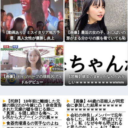
【動画あり】ミスイタリア地方予
【画像】最近の女の子、お◯ぱいの
選、黒人女性が優勝し炎上
形がまる分かりの服を着ていても恥
ずかしくないｗｗｗwｗｗｗｗｗｗ
ｗｗ
【画像】ドイツハーフの現役JCアイ
【悲報】彼女のま●こがなんかおか
ドルデビュー
しいｗｗｗｗｗｗｗｗｗｗwwww
【托卵】 18年前に離婚した元
【画像】44歳の芸能人が同窓
嫁の娘(22)が今嫁に凸！余命宣告
会に参加した結果ｗｗｗｗｗｗ
された元嫁の嘘を信じる娘に
ｗｗｗｗｗｗｗｗｗｗ
「真実」を隠し続ける俺へ、ス
会社の仲良しメンバーで忘年
レ民から大ブーイングの嵐ｗｗ
会をした。社員Ａ「呼ばれてな
食器売場通るの苦手なのよね
い！」私（なぜ今年も呼ばれる
と思うのか…）→ Ａは『食べ