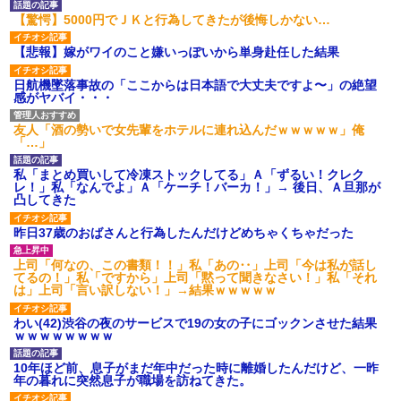
後続車にクラクションを鳴ら
【驚愕】5000円でＪＫと行為してきたが後悔しかない…
され彼氏が逆切れ。「何クラク
ション鳴らしてんだ！降りてこ
【悲報】嫁がワイのこと嫌いっぽいから単身赴任した結果
いよ！」と怒鳴りだし...
【衝撃】報酬100万円超の治験
日航機墜落事故の「ここからは日本語で大丈夫ですよ〜」の絶望
募集がこちらｗｗｗｗｗ(※画像
感がヤバイ・・・
あり)
【ネット騒然】惨殺されたタ
ワマン頂き女子のこの動画、す
友人「酒の勢いで女先輩をホテルに連れ込んだｗｗｗｗｗ」俺
げえええええｗｗｗｗｗｗｗｗ
「…」
ｗｗｗ
【愕然】白のクラウン俺氏、
私「まとめ買いして冷凍ストックしてる」Ａ「ずるい！クレク
高速道路左車線を制限速度で走
レ！」私「なんでよ」Ａ「ケーチ！バーカ！」→ 後日、Ａ旦那が
った結果wwwwwwwwwwww
凸してきた
百年の恋12-899 食べた量を
張り合ってくる
昨日37歳のおばさんと行為したんだけどめちゃくちゃだった
【悲報】佐藤輝明・・・２軍
でも盛大にやらかす←あまり悲
上司「何なの、この書類！！」私「あの‥」上司「今は私が話し
しませないでくれ
てるの！」私「ですから」上司「黙って聞きなさい！」私「それ
は」上司「言い訳しない！」→結果ｗｗｗｗｗ
わい(42)渋谷の夜のサービスで19の女の子にゴックンさせた結果
ｗｗｗｗｗｗｗｗ
10年ほど前、息子がまだ年中だった時に離婚したんだけど、一昨
年の暮れに突然息子が職場を訪ねてきた。