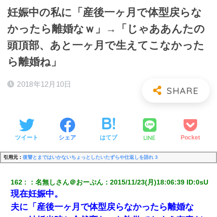
妊娠中の私に「産後一ヶ月で体型戻らな
かったら離婚なｗ」→「じゃああんたの
頭頂部、あと一ヶ月で生えてこなかった
ら離婚ね」
2018年12月10日
LINE
ツイート
シェア
はてブ
Pocket
引用元：
復讐とまではいかないちょっとしたいたずらや仕返しを語れ 3
162
：
名無しさん＠おーぷん
：
2015/11/23(月)18:06:39
 ID:
0sU
現在妊娠中。
夫に「産後一ヶ月で体型戻らなかったら離婚な