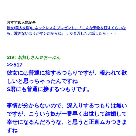
｢昨日はお兄ちゃんと一緒にお風呂に入っちゃった～｣とか毎日兄
の話をしていたA子が事故で亡くなった。→Ａ子のお母さんの話に
驚愕…
彼女(美人女医)にネックレスをプレゼント。「こんな安物を渡すくらいな
ら、渡さないほうがマシだからね」→ ６０万したと話したら・・・
さっき嫁から、「愛しています」ってメールが届いた。俺も「愛
してます」って送ったら
519
名無しさん＠おーぷん
今日夫の実家に泊ったんだけど、朝起きたら股間がなんかモッコ
>>517
リしてた
彼女には普通に接するつもりですが、報われて欲
彼にプロポーズされたんだけど、実は資産家だと知って婚約破棄
しいと思っちゃったんですね
した。B子「A男くんと別れたって本当？私が付き合ってもい
S君にも普通に接するつもりです。
い？」
同じマンションに住んでる女性が鍵をわかりやすいところに隠し
事情が分からないので、深入りするつもりは無い
ている事に気づいた俺「忍びこんでみよう！」→ 結果
ですが、こういう奴が一番早く出世して結婚して
幸せになるんだろうな、と思うと正直ムカつきま
高1のとき男に襲われ、不妊の叔母に頼まれて出産。→叔母夫婦が
養子縁組してアメリカに子供を連れ帰った。→9・11で叔母夫婦が
すね
亡くなってしまい…