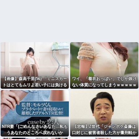
【画像】森高千里(56) 「ミニスカー
ワイ、「着衣おっばい」でしか抜け
トはとてもムリよ若い子には負ける
ない体質になってしまうｗｗｗｗｗ
わｗｗｗｗｗ」⇒♡
NTR妻「(ごめんなさいあなた…私も
【悲報】Z世代「ジャンポケ斎藤は
うあなたのところへ戻れないか
口封じに被害者殺した方が量刑軽か
も…)」夫「帰ってこなくていいよ」
っただろ
」←1万いいね