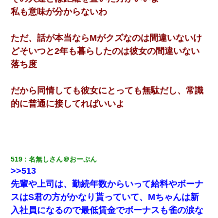
２人・・・
私も意味が分からないわ
彼女(美人女医)にネックレスをプレゼント。「こんな安物を渡すく
らいなら、渡さないほうがマシだからね」→ ６０万したと話した
ただ、話が本当ならMがクズなのは間違いないけ
ら・・・
どそいつと2年も暮らしたのは彼女の間違いない
落ち度
ワイ144kg彼女98kgデブカップル、1年間毎日行為しまくった結
果
だから同情しても彼女にとっても無駄だし、常識
裁判官「お互いに最後に言いたいことはありますか」バカ夫
的に普通に接してればいいよ
「…」A「夫を一発殴らせてほしい」裁判官「どうぞ」
【身体で払わせて】女友達「ごめん、何も言わずにお金貸してく
ださい……」俺「いいよ！いくら？」女友達「10万円ぐら
い……」俺「ほい！10万！」→
519
名無しさん＠おーぷん
>>513
元夫の連れ子「俺の結婚式の時くらい、母親としての責任を果た
そうとは思わないのか！」→どうも連れ子は…
先輩や上司は、勤続年数からいって給料やボーナ
スはS君の方がかなり貰っていて、Mちゃんは新
中途採用のAが部長から呼び出された。Aはヘラヘラと部屋に入っ
入社員になるので最低賃金でボーナスも雀の涙な
ていき、1時間後に号泣しながら出てきて…