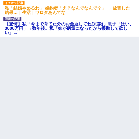
私「結婚やめるわ」 婚約者「え？なんでなんで？」 → 放置した
結果…｜生活｜ワロタあんてな
【驚愕】私「今まで育てた分のお金返してね(冗談)」息子「はい、
3000万円」→数年後。私「妹が病気になったから援助して欲し
い」→