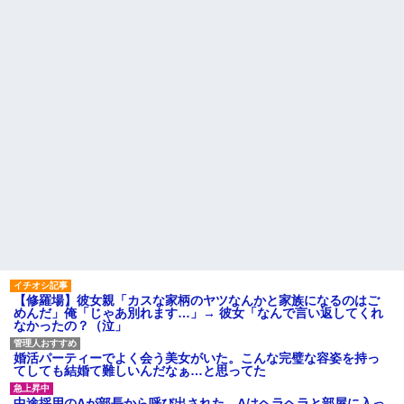
男性恐怖症だったの嫁をサル
るさい」とグーで殴られた
の様に求めまくった結果は……..
アタシ何歳に見える？って誘
間男「旦那と別れて俺と結婚
い受け風の事言うゴミってまだ
してよ」嫁「うーん…」間男(強
生存してるよね～
行突破してやる！) → 嫁「あー
嫁の料理がクソまずい。昨日
朝帰りしちゃったよ……」俺
の献立はサラダ、しょっぱいメ
「おい」嫁「！！」
イン、汁物、ご飯だけ・・・
ラーメン屋にて。店員「30分
高校生がうちの車に傷をつけ
ほどお待ちいただく事になりま
た。管理人さんに連絡したらそ
す」友人「あ、じゃあいいで
の家の親が来て謝ってくれた。
す」→店を出た友人「ラーメン
夫「その程度のことで管理人に
店Aに行こう」俺「え？」→その
話をしてことを大きくするとか
店...
おかしい」←は！？
ハードオフに売っていた4万
主な税金の成り立ちを調べて
4000円のフィギュアがヤバすぎ
みたよ
るｗｗｗｗｗｗ「こんな高い
の？ｗｗ」「逆に超安い」
私「ちょっと、人の家の金庫
触らないでよ！」キチママ『そ
こに金庫があったから、開けて
みようとしただけ☆』義兄「泥
【修羅場】彼女親「カスな家柄のヤツなんかと家族になるのはご
は出てけ！二度と来るな！」結
めんだ」俺「じゃあ別れます…」→ 彼女「なんで言い返してくれ
果・・・
なかったの？（泣」
私「初めて飲む味だけどなん
のお茶？」彼「ちっ！」私「」
婚活パーティーでよく会う美女がいた。こんな完璧な容姿を持っ
【GIF】JSのカンチョーワロ
てしても結婚て難しいんだなぁ…と思ってた
タ
後続車にクラクションを鳴ら
中途採用のAが部長から呼び出された。Aはヘラヘラと部屋に入っ