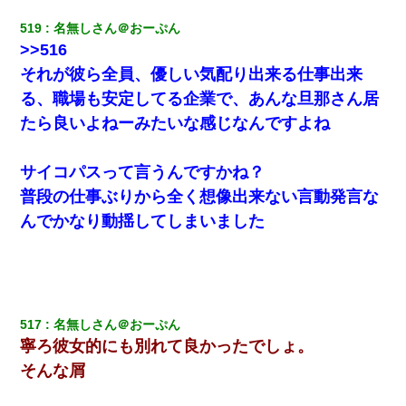
[緊急]ベロベロの女に声をかけて行為してきた結果
519
名無しさん＠おーぷん
>>516
小学生の妹が20代の弟とチューしてるのに、見て見ぬふりの親を
見てから実家を出た。それから15年、妹が弟の子を妊娠したらし
それが彼ら全員、優しい気配り出来る仕事出来
くもう堕胎できない月なんだと母から連絡がきた…｜生活｜ワロ
タあんてな
る、職場も安定してる企業で、あんな旦那さん居
たら良いよねーみたいな感じなんですよね
【画像】女上司(30)「終電なくなったね…部屋くる？」ワイ「行
きます！」
サイコパスって言うんですかね？
普段の仕事ぶりから全く想像出来ない言動発言な
私「まとめ買いして冷凍ストックしてる」Ａ「ずるい！クレク
レ！」私「なんでよ」Ａ「ケーチ！バーカ！」→ 後日、Ａ旦那が
んでかなり動揺してしまいました
凸してきた
「お前の父ちゃんは自宅警備員」とかからかわれたけど、実はと
んでもない仕事に就いていた
517
名無しさん＠おーぷん
クラスで一人無口で誰とも話さない男子がいた。→修学旅行に来
なかったその男子に女子達がお土産を渡した。5分後…
寧ろ彼女的にも別れて良かったでしょ。
そんな屑
日航機墜落事故の「ここからは日本語で大丈夫ですよ〜」の絶望
感がヤバイ・・・