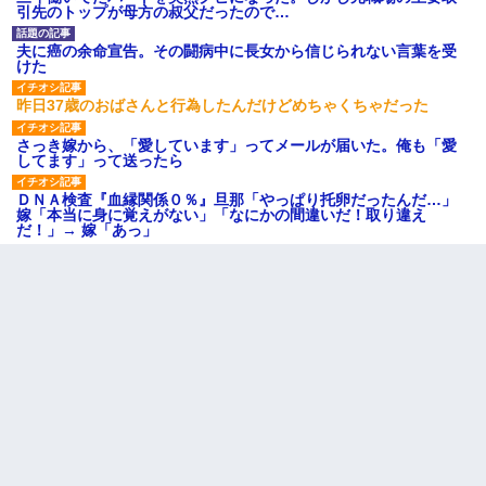
引先のトップが母方の叔父だったので…
夫に癌の余命宣告。その闘病中に長女から信じられない言葉を受
けた
昨日37歳のおばさんと行為したんだけどめちゃくちゃだった
さっき嫁から、「愛しています」ってメールが届いた。俺も「愛
してます」って送ったら
ＤＮＡ検査『血縁関係０％』旦那「やっぱり托卵だったんだ…」
嫁「本当に身に覚えがない」「なにかの間違いだ！取り違え
だ！」→ 嫁「あっ」