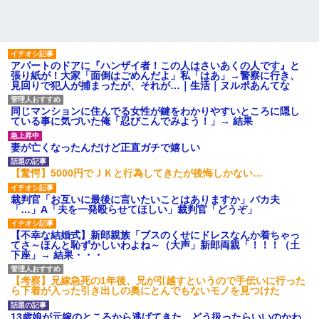
アパートのドアに『ハンザイ者！この人はさいあくの人です』と
張り紙が！大家「面倒はごめんだよ」私「はあ」→警察に行き、
見回りで犯人が捕まったが、それが…｜生活｜ヌルポあんてな
同じマンションに住んでる女性が鍵をわかりやすいところに隠し
ている事に気づいた俺「忍びこんでみよう！」→ 結果
妻が亡くなったんだけど正直ガチで嬉しい
【驚愕】5000円でＪＫと行為してきたが後悔しかない…
裁判官「お互いに最後に言いたいことはありますか」バカ夫
「…」A「夫を一発殴らせてほしい」裁判官「どうぞ」
【不幸な結婚式】新郎親族「ブスのくせにドレスなんか着ちゃっ
てさ～ほんと恥ずかしいわよね～（大声」新郎両親「！！！（土
下座」→ 結果・・・
【考察】兄嫁急死の1年後、兄が引越すというので手伝いに行った
ら下着が入った引き出しの奥にとんでもないモノを見つけた
13歳娘が元嫁のところから逃げてきた。どう扱ったらいいのかわ