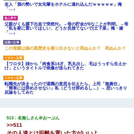
友人「酒の勢いで女先輩をホテルに連れ込んだｗｗｗｗｗ」俺
「…」
父親がくも膜下出血で突然ﾀﾋ。→母の貯金が0なことが判明。→母
「私を家に置いてほしい、どうか見捨てないで(土下座」俺・嫁
「…」
この母親は娘の黒歴史を掘り出さないと死ぬんか？ 死ぬんか？
【ワロタ】姉から「肉食系14才、乳丸出し、毛はうっすら生えか
け」というタイトルで画像が送られてきた
転職先が決まったので退職の意思を伝えたら。上司「無責任」
「簡単には辞めさせない」私（どうせ辞めるし…）→ 思いっきり
反論をしてみた
新卒の女性社員に1年半ストーカーされていた。俺「マジで怖い」
上司「話をしてみる」→女性社員「実は10数年前に…」
513
名無しさん＠おーぷん
>>511
朝起きたら嫁がいなかった。俺（嫁も嫁実家も電話に出ない…不
安だ）→ 仕事を早退して帰宅すると、嫁と嫁両親と知らない男が
その人達とは距離を置いた方がいいよ