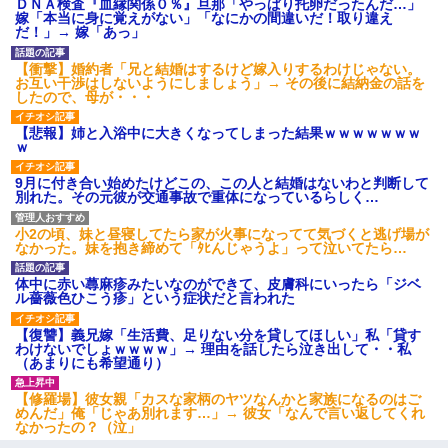
ＤＮＡ検査『血縁関係０％』旦那「やっぱり托卵だったんだ…」
しくなり・・・
嫁「本当に身に覚えがない」「なにかの間違いだ！取り違え
だ！」→ 嫁「あっ」
【衝撃】婚約者「兄と結婚はするけど嫁入りするわけじゃない。
お互い干渉はしないようにしましょう」→ その後に結納金の話を
したので、母が・・・
【悲報】姉と入浴中に大きくなってしまった結果ｗｗｗｗｗｗｗ
ｗ
9月に付き合い始めたけどこの、この人と結婚はないわと判断して
別れた。その元彼が交通事故で重体になっているらしく…
小2の頃、妹と昼寝してたら家が火事になってて気づくと逃げ場が
なかった。妹を抱き締めて「ﾀﾋんじゃうよ」って泣いてたら…
体中に赤い蕁麻疹みたいなのができて、皮膚科にいったら「ジベ
ル薔薇色ひこう疹」という症状だと言われた
【復讐】義兄嫁「生活費、足りない分を貸してほしい」私「貸す
わけないでしょｗｗｗｗ」→ 理由を話したら泣き出して・・私
（あまりにも希望通り）
【修羅場】彼女親「カスな家柄のヤツなんかと家族になるのはご
めんだ」俺「じゃあ別れます…」→ 彼女「なんで言い返してくれ
なかったの？（泣」