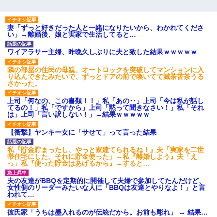
妻「ずっと好きだった人と一緒になりたいから、わかれてくださ
い」→離婚後、娘と実家で生活してると…
ワイアラサー主婦、昨晩久しぶりに夫と致した結果ｗｗｗｗｗ
隣の部屋の住民の母親、オートロックを突破してマンションに入
り込んできたみたいで、ずっとドアの前で喚いてて滅茶苦茶うる
さかった。
上司「何なの、この書類！！」私「あの‥」上司「今は私が話し
てるの！」私「ですから」上司「黙って聞きなさい！」私「それ
は」上司「言い訳しない！」→結果ｗｗｗｗｗ
【衝撃】ヤンキー女に「サせて」って言った結果
私『貯金貯まったし、やっと家建てられるね！』夫「実家を二世
帯住宅にした。それに貯金使った」→私『離婚しよう』夫「え
っ」私『使った貯金はあげるから』→すると…
夫の友達がBBQを定期的に開催して夫婦で参加してたんだけど、
女性側のリーダーみたいな人に「BBQは友達とやりなよ！」と言
われて…
彼氏家「うちは墨入れるのが伝統だから。お前も彫れ」 → 結果…