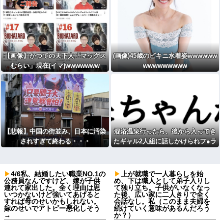
【画像】かつての天下人「マックス
(画像)45歳のビキニ水着姿wwwwww
むらい」現在(イマ)wwwwwww
wwwwwwwww
【悲報】中国の街並み、日本に汚染
混浴温泉行ったら、後から入ってき
されすぎて終わる・・・
たギャル2人組に話しかけられフ●ラ
→wwww
4/6私、結婚したい職業NO.1の
上が就職で一人暮らしを始
公務員なんですけど、嫁が子供
め、下は職人として弟子入りし
連れて家出した。全く理由は思
て独り立ち。子供がいなくなっ
いつかないけど強いてあげると
た後、広い家に二人きりで全く
すれば母のせいかもしれない。
会話なし。私（このまま夫婦を
嫁のせいでアトピー悪化しそう
続けていく意味があるんだろう
→
か？）