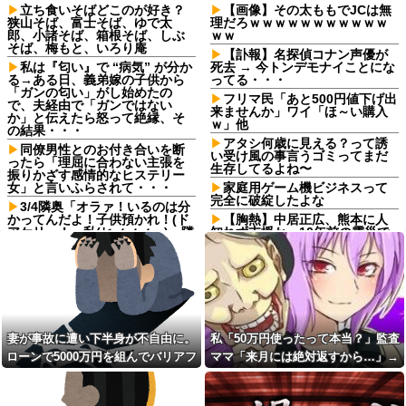
立ち食いそばどこのが好き？
【画像】その太ももでJCは無
狭山そば、富士そば、ゆで太
理だろｗｗｗｗｗｗｗｗｗｗｗ
郎、小諸そば、箱根そば、しぶ
ｗｗ
そば、梅もと、いろり庵
【訃報】名探偵コナン声優が
私は『匂い』で “病気” が分か
死去 → 今トンデモナイことにな
る→ある日、義弟嫁の子供から
ってる・・・
「ガンの匂い」がし始めたの
フリマ民「あと500円値下げ出
で、夫経由で「ガンではない
来ませんか」ワイ「ほ～い購入
か」と伝えたら怒って絶縁、そ
ｗ」他
の結果・・・
アタシ何歳に見える？って誘
同僚男性とのお付き合いを断
い受け風の事言うゴミってまだ
ったら「理屈に合わない主張を
生存してるよね〜
振りかざす感情的なヒステリー
女」と言いふらされて・・・
家庭用ゲーム機ビジネスって
完全に破綻したよな
3/4隣奥「オラァ！いるのは分
かってんだよ！子供預かれ！(ド
【胸熱】中居正広、熊本に人
アケリー！」私(ヒィィィ…)→隣
知れず支援か 10年前の震災で
奥の旦那さんに相談したら逃げ
は3度現地入り「誰にも知られな
られた。夫に相談してもなにい
くて良い」
ってだこいつ。どうすれば…
【胸熱】中居正広、熊本に人
ダイアンのじゃない方がユー
知れず支援か 10年前の震災で
スケさんになってしまっている
は3度現地入り「誰にも知られな
という事実←これ
くて良い」
女「43億円注文して………キ
歯医者の待合室で「抜歯と言
妻が事故に遭い下半身が不自由に。
私「50万円使ったって本当？」監査
ャンセルっと！」←こいつの目
われたのに痛みが消えた！訴え
ローンで5000万円を組んでバリアフ
ママ「来月には絶対返すから…」→
的
てやる！」と怒鳴り散らす60代
男！2軒の歯医者で同じ診断され
リーの家を建てた。だが俺には作戦
約束を信じて待った結果、警察に通
【画像】令和最新版の剛力彩
た癖に、神経が死んで痛みが消
芽、ワイらにブッ刺さりまくり
があった
報することになり…
えたのを「治った」と錯覚して
と話題にw w w w w w w w w w