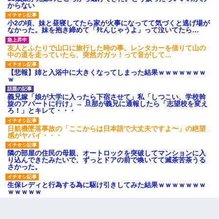
からない
小2の頃、妹と昼寝してたら家が火事になってて気づくと逃げ場が
なかった。妹を抱き締めて「ﾀﾋんじゃうよ」って泣いてたら…
友人とふたりで山口に旅行した時の事。レンタカーを借りて山の
中の道を走っていたら、突然ガガッ！って音がして…
【悲報】姉と入浴中に大きくなってしまった結果ｗｗｗｗｗｗｗ
ｗ
義兄嫁「娘が大学に入ったら下宿させて」私「しつこい、学校斡
旋のアパートに行け」→ 旦那が義兄に通報したら「志望校を変え
ろ！」とキレて・・・
日航機墜落事故の「ここからは日本語で大丈夫ですよ〜」の絶望
感がヤバイ・・・
隣の部屋の住民の母親、オートロックを突破してマンションに入
り込んできたみたいで、ずっとドアの前で喚いてて滅茶苦茶うる
さかった。
生保レディと行為する為に駆け引きしてみた結果ｗｗｗｗｗｗｗ
ｗｗｗｗｗ