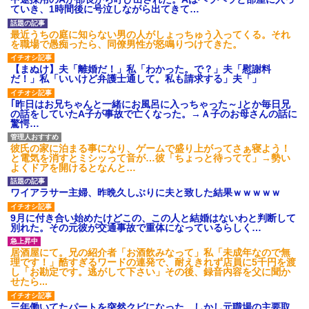
され彼氏が逆切れ。「何クラク
ていき、1時間後に号泣しながら出てきて…
ション鳴らしてんだ！降りてこ
いよ！」と怒鳴りだし...
最近うちの庭に知らない男の人がしょっちゅう入ってくる。それ
【衝撃】報酬100万円超の治験
を職場で愚痴ったら、同僚男性が怒鳴りつけてきた。
募集がこちらｗｗｗｗｗ(※画像
あり)
【まぬけ】夫「離婚だ！」私「わかった。で？」夫「慰謝料
【ネット騒然】惨殺されたタ
だ！」私「いいけど弁護士通して。私も請求する」夫「」
ワマン頂き女子のこの動画、す
げえええええｗｗｗｗｗｗｗｗ
ｗｗｗ
｢昨日はお兄ちゃんと一緒にお風呂に入っちゃった～｣とか毎日兄
の話をしていたA子が事故で亡くなった。→Ａ子のお母さんの話に
【愕然】白のクラウン俺氏、
驚愕…
高速道路左車線を制限速度で走
った結果wwwwwwwwwwww
百年の恋12-899 食べた量を
彼氏の家に泊まる事になり、ゲームで盛り上がってさぁ寝よう！
張り合ってくる
と電気を消すとミシッって音が…彼「ちょっと待ってて」→勢い
よくドアを開けるとなんと…
【悲報】佐藤輝明・・・２軍
でも盛大にやらかす←あまり悲
しませないでくれ
ワイアラサー主婦、昨晩久しぶりに夫と致した結果ｗｗｗｗｗ
9月に付き合い始めたけどこの、この人と結婚はないわと判断して
別れた。その元彼が交通事故で重体になっているらしく…
居酒屋にて。兄の紹介者「お酒飲みなって」私「未成年なので無
理です！」酷すぎるワードの連発で、耐えきれず店員に5千円を渡
し「お勘定です。逃がして下さい」その後、録音内容を父に聞か
せたら...
三年働いてたパートを突然クビになった。しかし元職場の主要取