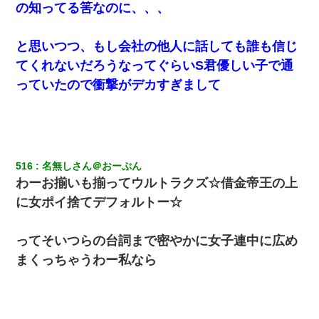
の知ってる筈なのに、、、
最近うちの庭に知らない男の人がしょっちゅう入ってくる。それ
を職場で愚痴ったら、同僚男性が怒鳴りつけてきた。
と思いつつ、もし会社の他人に話しても誰も信じ
てくれないだろうなってぐらいS君優しい子で通
私は家が貧しくて、手に職をつけようと看護師になった。だけど
っていたので衝撃がデカすぎまして
卒業を控えた年の1月末、車にひかれて看護師になれなくなった。
【考察】兄嫁急死の1年後、兄が引越すというので手伝いに行った
ら下着が入った引き出しの奥にとんでもないモノを見つけた
516
名無しさん＠おーぷん
22歳の頃、父に36歳の男性とお見合いをしてくれと頼まれた。父
の親会社の経営者の息子さんだったので、父も喜んで私の写真を
わーお揃いも揃ってウルトラクズ☆借金帝王の上
送ったんだが→
に女ポイ捨てデフォルトー☆
生保レディと行為する為に駆け引きしてみた結果ｗｗｗｗｗｗｗ
ｗｗｗｗｗ
ってそいつらの台詞まで密やかに女子連中に広め
まくっちゃうわー私なら
見合いにて。嫁「はじめまして」俺「失礼ですが○○さんご本人で
すか？」