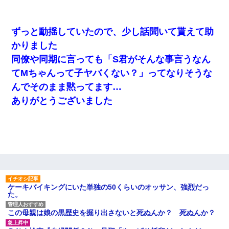
私（23）冗談のつもりで上司（27）に胸を揉ませた結果・・・
ずっと動揺していたので、少し話聞いて貰えて助
かりました
日曜日、会社の窓を見ると同僚の姿。俺（あれ？ディズニーシー
じゃ？）→俺電話「今何してんの？」同僚「シーで並んでるこ
同僚や同期に言っても「S君がそんな事言うなん
と！」俺「会社にいない？」→次の瞬間、すごい鳥肌が立った
てMちゃんって子ヤバくない？」ってなりそうな
んでそのまま黙ってます…
【悲報】嫁がワイのこと嫌いっぽいから単身赴任した結果
ありがとうございました
【悲報】お風呂で父親と姉が完全に行為してるんだが...
わい(42)渋谷の夜のサービスで19の女の子にゴックンさせた結果
ｗｗｗｗｗｗｗｗ
私が遺産を相続。→それを知った義両親が「旅行代金を出せ！」
「リフォーム費用を負担しろ！」「金の管理は私達がする！」と
ケーキバイキングにいた単独の50くらいのオッサン、強烈だっ
浅ましくも集りにきた。
た。
この母親は娘の黒歴史を掘り出さないと死ぬんか？ 死ぬんか？
デパートの外商『私さんだと名乗る女が、ツケで宝石を買おうと
していて…』私「！？」→ 翌日。ママ友たちの様子が微妙におか