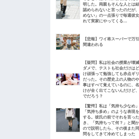
明した。両親もそんな人とは
認められないと言ったのだが
めない」の一点張りで毎週彼
れて実家にやってくる…
【悲報】ワイ将スーパーで万
間違われる
【疑問】私は社会の授業が壊
ダメで、テストも社会だけは
け頑張って勉強しても赤点ギ
だった。その歴史上の人物の
事はすべて覚えているのに、
けが全く出てこないんだけど
でだろう？
【驚愕】私は「気持ち少なめ
「気持ち多め」のような表現
する。彼氏の前でそれを言っ
き、「気持ちって何？」と聞
ので説明したら、その後また
問をしてきて冷めてしまった