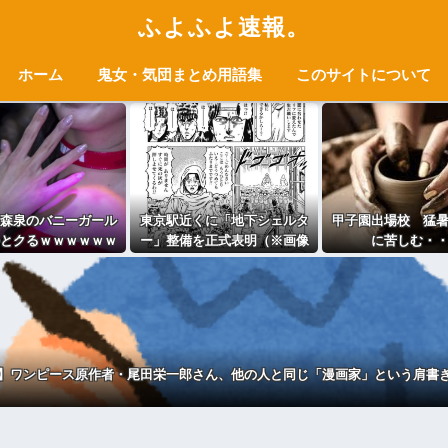
ふよふよ速報。
ホーム
鬼女・気団まとめ用語集
このサイトについて
森泉のバニーガール
東京駅近くに「地下シェルタ
甲子園出場校 猛
とクるｗｗｗｗｗｗ
ー」整備を正式表明（※画像
に苦しむ・
ｗ (※画像あり)
あり）
】ワンピース原作者・尾田栄一郎さん、他の人と同じ「漫画家」という肩書