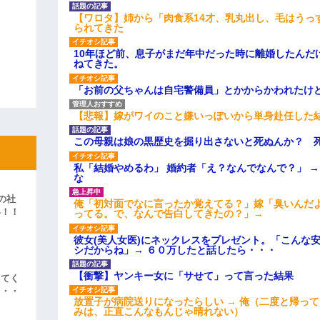
【ワロタ】姉から「肉食系14才、乳丸出し、毛はうっ
られてきた
10年ほど前、息子がまだ年中だった時に離婚したんだ
ねてきた。
「お前の父ちゃんは自宅警備員」とかからかわれたけ
【悲報】嫁がワイのこと嫌いっぽいから単身赴任した
この母親は娘の黒歴史を掘り出さないと死ぬんか？ 
私「結婚やめるわ」 婚約者「え？なんでなんで？」 
な
の社
俺「初対面でなに言ったか覚えてる？」嫁「臭いんだ
い！！
ってる。で、なんで告白してきたの？」→
」
彼女(美人女医)にネックレスをプレゼント。「こんな
シだからね」→ ６０万したと話したら・・・
【衝撃】ヤンキー女に「サせて」って言った結果
えてく
・・・
放置子が病院送りになったらしい → 俺（二度と帰っ
みは、正直こんなもんじゃ晴れない）