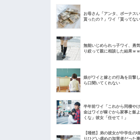
お母さん「アンタ、ボーナス
貰ったの？」ワイ「貰ってな
無能いじめられっ子ワイ、勇
り絞って親に相談した結果ｗ
娘がワイと嫁との行為を目撃
ら口聞いてくれない
半年前ワイ「これから同棲や
金はワイが稼ぐから家事と飯
くな」彼女「任せて！」
【唖然】弟の彼女が中学生の
りひどい虐めの加害者だった