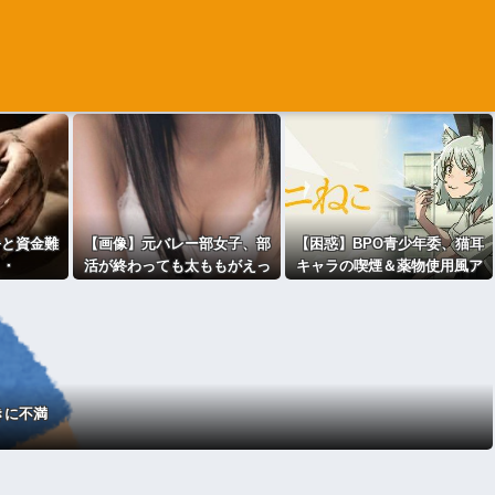
暑と資金難
【画像】元バレー部女子、部
【困惑】BPO青少年委、猫耳
・・
活が終わっても太ももがえっ
キャラの喫煙＆薬物使用風ア
ちすぎる
ニメをガチ議
論・・・・・・・・・
きに不満