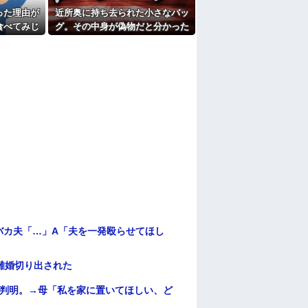
たよ
った理由が
近所奥に持ち去られた小さなバッ
食べてみじ
グ。その中身が偽物だと分かった
・・・
時、どんな顔をするのか楽しみ
で…
バカ夫「…」A「夫を一発殴らせてほし
離婚切り出された
が判明。→母「私を家に置いてほしい、ど