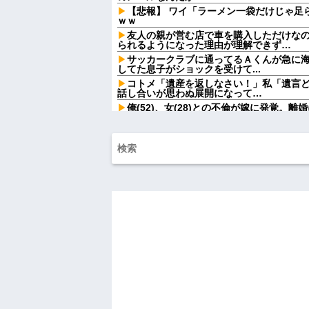
【悲報】 ワイ「ラーメン一袋だけじゃ足
ｗｗ
友人の親が営む店で車を購入しただけな
られるようになった理由が理解できず…
サッカークラブに通ってるＡくんが急に
してた息子がショックを受けて...
コトメ「遺産を返しなさい！」私「遺言
話し合いが思わぬ展開になって…
俺(52)、女(28)との不倫が嫁に発覚。
攻撃が恐ろしすぎる
息子に『葵』と名付けたら、初対面では
でも避けられなかった勘違いとは…
俺「ゲーム機どこ？」親「ちょっと借り
間、村が大変なことになっていて…
【画像】俺たちの姫、佳子さまのお気に
可愛過ぎるw w w w w w w w
【速報】ルフィの幹部、懲役20年に決定
シャウエッセン公式、またこういうので
【画像】令和最新版の宇垣美里さん←こ
ってると話題にw w w w w w w w w
AIさん、ドラクエ6を理想的にアニメ化し
間男が嫁と一緒に「お願いします離婚し
ます。」とか言ってきたからブチ切れて10
に...
ハードオフに売っていた4万4000円のフ