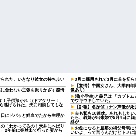
けられた。いきなり彼女の持ち歩い
3月に採用されて3月に首を切
【驚愕】中国女さん、大学四年
屈に合わない主張を振りかざす感情
像あり)
・
甥(小学生)と義兄は 「カブト
よ！子供預かれ！(ドアケリー！」
でウキウキしていた。
たら逃げられた。夫に相談してもな
【訃報】名探偵コナン声優が死去
夫も私も10連休。あれもしたいこ
９日にドバッと鮮血でたから生理か
たら、義妹が出来婚で5月4日に
絡が…
たの！わかってるの！天井にへばり
お盆になると旦那の祖父母宅に
←2年前に突然出て行った妻から
いいよ」って言うんだけどトメに