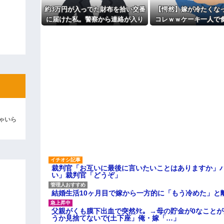
主な税金の成り立ちを調べてみ
約3万円が入ってた財布を拾い交番
【愕然】嫁が冷たくな
よ！」キチママ『そこに金庫があっ
に届けた私。警察から連絡が入り
コレｗｗケーキ一人で
「泥は出てけ！二度と来るな！」結
その金が私のものになった結果...
めって言われてた
彼「ちっ！」私「」
逆切れ。「何クラクション鳴らして
らｗｗｗｗｗ(※画像あり)
女子のこの動画、すげえええええｗ
車線を制限速度で走った結果
ゃいら
くる
やらかす←あまり悲しませないでく
裁判官「お互いに最後に言いたいことはありますか」
い」裁判官「どうぞ」
結婚生活10ヶ月目で嫁から一方的に「もう冷めた」と
父親がくも膜下出血で突然ﾀﾋ。→母の貯金が0なこと
うか見捨てないで(土下座」俺・嫁「…」