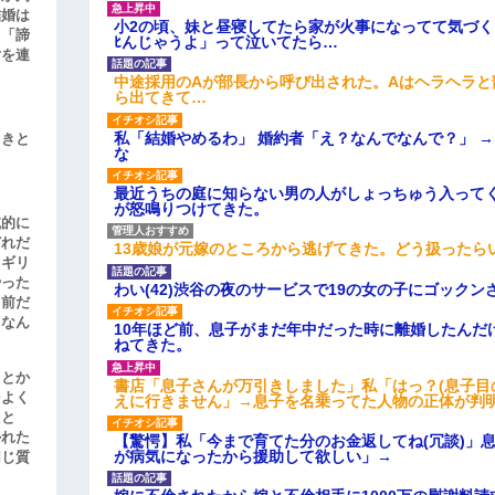
結婚は
小2の頃、妹と昼寝してたら家が火事になってて気づく
、「諦
ﾋんじゃうよ」って泣いてたら…
女を連
中途採用のAが部長から呼び出された。Aはヘラヘラと
ら出てきて…
私「結婚やめるわ」 婚約者「え？なんでなんで？」 
引きと
な
最近うちの庭に知らない男の人がしょっちゅう入って
が怒鳴りつけてきた。
滅的に
どれだ
13歳娘が元嫁のところから逃げてきた。どう扱ったら
リギリ
やった
わい(42)渋谷の夜のサービスで19の女の子にゴック
名前だ
、なん
10年ほど前、息子がまだ年中だった時に離婚したんだ
ねてきた。
」とか
書店「息子さんが万引きしました」私「はっ？(息子目
をよく
えに行きません」→息子を名乗ってた人物の正体が判
たと
かれた
【驚愕】私「今まで育てた分のお金返してね(冗談)」息
が病気になったから援助して欲しい」→
同じ質