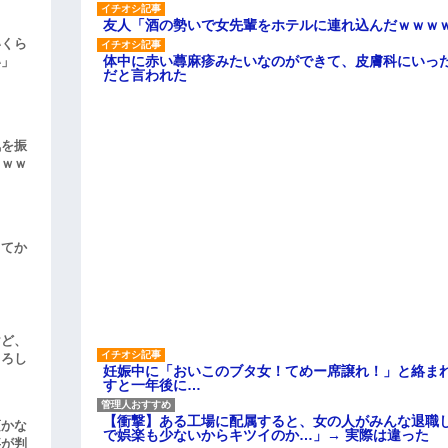
友人「酒の勢いで女先輩をホテルに連れ込んだｗｗｗ
いくら
体中に赤い蕁麻疹みたいなのができて、皮膚科にいっ
い」
だと言われた
気を振
ｗｗｗ
してか
けど、
よろし
妊娠中に「おいこのブタ女！てめー席譲れ！」と絡ま
すと一年後に…
【衝撃】ある工場に配属すると、女の人がみんな退職
頃かな
で娯楽も少ないからキツイのか…」→ 実際は違った
事が判