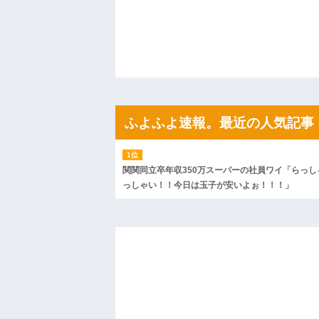
「こんな高いの？ｗｗ」「逆に超安い」
私「ちょっと、人の家の金庫触らないで
たから、開けてみようとしただけ☆』義兄
果・・・
私「初めて飲む味だけどなんのお茶？」
【GIF】JSのカンチョーワロタ
後続車にクラクションを鳴らされ彼氏が
んだ！降りてこいよ！」と怒鳴りだし...
【衝撃】報酬100万円超の治験募集がこち
ふよふよ速報。最近の人気記事
【ネット騒然】惨殺されたタワマン頂き
ｗｗｗｗｗｗｗｗｗｗ
【愕然】白のクラウン俺氏、高速道路左
wwwwwwwwwwww
関関同立卒年収350万スーパーの社員ワイ「らっし
百年の恋12-899 食べた量を張り合って
っしゃい！！今日は玉子が安いよぉ！！！」
【悲報】佐藤輝明・・・２軍でも盛大に
れ