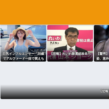
巨乳インフルエンサー「20歳
【悲報】れいわ新選組改名へ
【驚愕】
でアルファード一括で買えち
姿、意外
ゃう私って素敵」
ｗｗｗ
【悲報