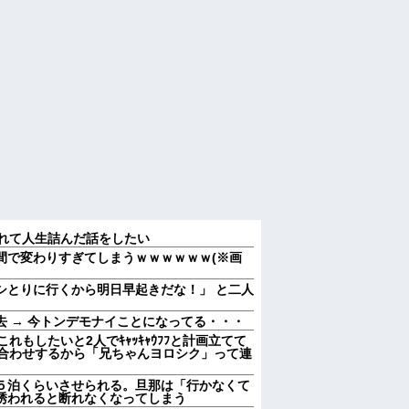
られて人生詰んだ話をしたい
間で変わりすぎてしまうｗｗｗｗｗｗ(※画
ムシとりに行くから明日早起きだな！」 と二人
 → 今トンデモナイことになってる・・・
れもしたいと2人でｷｬｯｷｬｳﾌﾌと計画立てて
顔合わせするから「兄ちゃんヨロシク」って連
５泊くらいさせられる。旦那は「行かなくて
誘われると断れなくなってしまう