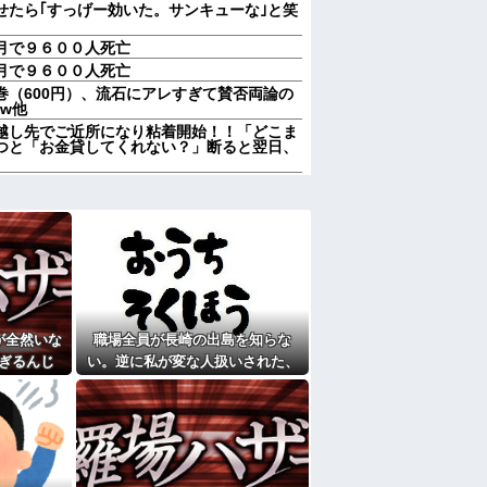
せたら｢すっげー効いた。サンキューな｣と笑
月で９６００人死亡
月で９６００人死亡
巻（600円）、流石にアレすぎて賛否両論の
 w他
越し先でご近所になり粘着開始！！「どこま
つと「お金貸してくれない？」断ると翌日、
越し先でご近所になり粘着開始！！「どこま
つと「お金貸してくれない？」断ると翌日、
５泊くらいさせられる。旦那は「行かなくて
誘われると断れなくなってしまう
もってないよね」俺「ちゃんとやってるだ
巡って夫婦で揉めることに…
男が既婚者だった！しかも妻から直接電話が
が全然いな
職場全員が長崎の出島を知らな
奥さんから「掃除機の音がうるさい」と苦情
ぎるんじ
い。逆に私が変な人扱いされた、
ずなのに、原因を探るとまさかの事実が…
を聞き続け
一般常識だと思ってたのに
家に遊びに行ったら私が小さい頃に撮った写
脳腫瘍手術→“腫瘍の無い部位”を摘出 2度
幹損傷で“植物状態”に
ここもダメだったらもう食べていけないんで