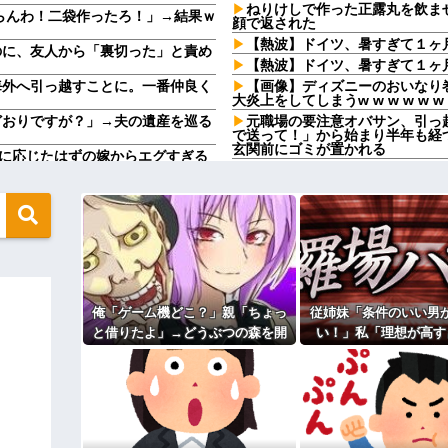
ねりけしで作った正露丸を飲ま
らんわ！二袋作ったろ！」→結果ｗ
顔で返された
【熱波】ドイツ、暑すぎて１ヶ
のに、友人から「裏切った」と責め
【熱波】ドイツ、暑すぎて１ヶ
海外へ引っ越すことに。一番仲良く
【画像】ディズニーのおいなり
大炎上をしてしまうw w w w w w
どおりですが？」→夫の遺産を巡る
元職場の要注意オバサン、引っ
で送って！」から始まり半年も経
玄関前にゴミが置かれる
離婚に応じたはずの嫁からエグすぎる
元職場の要注意オバサン、引っ
で送って！」から始まり半年も経
必ず女の子だと思われる。同じ名前
玄関前にゴミが置かれる
お盆になると旦那の祖父母宅に
たよ」→どうぶつの森を開いた瞬
いいよ」って言うんだけどトメに
嫁「最近さ、家事に気持ちがこ
入りのドレスがこちらです←コレは
ろ」→分担していたはずの家事を
【驚愕】サークルで付き合った
する←コレは妥当か？？？？？？？
来たんだがｗｗｗｗ
俺「ゲーム機どこ？」親「ちょっ
従姉妹「条件のいい男
いい丼をポスト
引越して一週間経った頃、隣の
と借りたよ」→どうぶつの森を開
い！」私「理想が高す
う言うのでいいんだよが目一杯詰ま
があった。静かに暮らしていたは
いた瞬間、村が大変なことになっ
ゃ…？」→婚活の愚痴
転校生と仲良くなってその子の
てしまう
ていて…
真があった
た結果…
てください。出来るだけの償いはし
【衝撃】50代女性、京大病院で
0発ぐらい殴る蹴るでフルボッコ
「腫瘍ではない」と出るも続行、脳
パートの面接で号泣しながら「
ィギュアがヤバすぎるｗｗｗｗｗｗ
す」って熱弁してた人がいた