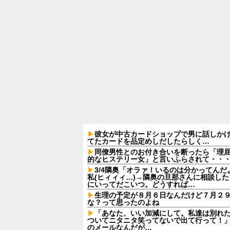
彼女が中古カードショップで男に話しか
てたカードを品定めしだしたらしく…
同僚男性とのお付き合いを断ったら「理
的なヒステリー女」と言いふらされて・・
3/4隣奥「オラァ！いるのは分かってんだ
私(ヒィィィ…)→隣奥の旦那さんに相談し
にいってだこいつ。どうすれば…
生理の予定が８月６日なんだけど７月２
な？って思ったのよね
「あなた、いい加減にして。私達は別れ
ついてニタニタ笑ってないで出て行って！」
のメールなんだが…