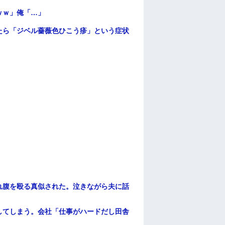
ｗｗ」俺「…」
たら「ジベル薔薇色ひこう疹」という症状
れ腹を殴る真似された。泣きながら夫に話
してしまう。会社「仕事がハードだし田舎