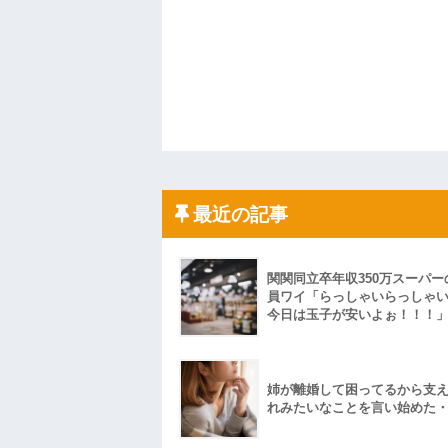
最近の記事
関関同立卒年収350万スーパー
員ワイ「らっしゃいらっしゃ
今日は玉子が安いよぉ！！！
姉が離婚して困ってるから支
れみたいなことを言い始めた