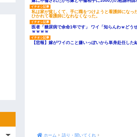
嫁に不倫されたから嫁と不倫相手に1000万の慰謝料請
私は家が貧しくて、手に職をつけようと看護師になっ
ひかれて看護師になれなくなった。
医者「糖尿病で余命1年です」 ワイ「知らんわｗどう
ｗｗｗｗ
【悲報】嫁がワイのこと嫌いっぽいから単身赴任した
ホーム
語り・聞いてくれ