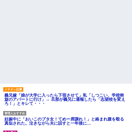
義兄嫁「娘が大学に入ったら下宿させて」私「しつこい、学校斡
旋のアパートに行け」→ 旦那が義兄に通報したら「志望校を変え
ろ！」とキレて・・・
妊娠中に「おいこのブタ女！てめー席譲れ！」と絡まれ腹を殴る
真似された。泣きながら夫に話すと一年後に…