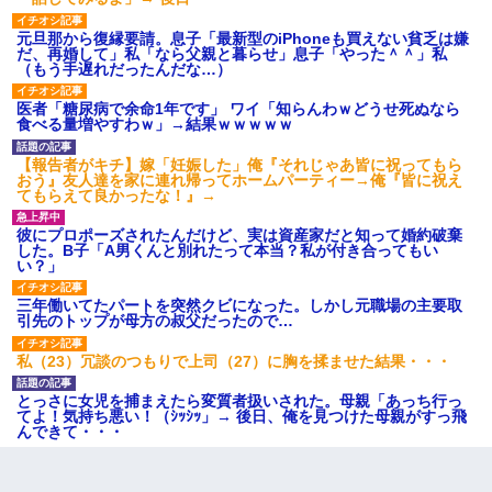
元旦那から復縁要請。息子「最新型のiPhoneも買えない貧乏は嫌
だ、再婚して」私「なら父親と暮らせ」息子「やった＾＾」私
（もう手遅れだったんだな…）
医者「糖尿病で余命1年です」 ワイ「知らんわｗどうせ死ぬなら
食べる量増やすわｗ」→結果ｗｗｗｗｗ
【報告者がキチ】嫁「妊娠した」俺『それじゃあ皆に祝ってもら
おう』友人達を家に連れ帰ってホームパーティー→俺『皆に祝え
てもらえて良かったな！』→
彼にプロポーズされたんだけど、実は資産家だと知って婚約破棄
した。B子「A男くんと別れたって本当？私が付き合ってもい
い？」
三年働いてたパートを突然クビになった。しかし元職場の主要取
引先のトップが母方の叔父だったので…
私（23）冗談のつもりで上司（27）に胸を揉ませた結果・・・
とっさに女児を捕まえたら変質者扱いされた。母親「あっち行っ
てよ！気持ち悪い！（ｼｯｼｯ」→ 後日、俺を見つけた母親がすっ飛
んできて・・・