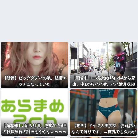
【朗報】ビッグダディの娘、結構エ
【画像】トー横少女(15)｢小4から家
ッチになっていた
出、中1からパパ活、パパ活月収60
万円。｣
【超悲報】Z新入社員、意地でも9月
【動画】ドイツ人美少女「お●ぱい
の社員旅行の計画をやらないｗｗｗ
なんて飾りです」→貧乳でも次元が
違うと話題に