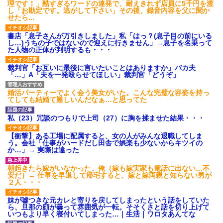
理です！」酷すぎるワードの連発で、耐えきれず店員に5千円を渡
し「お勘定です。逃がして下さい」その後、録音内容を父に聞か
せたら...
書店「息子さんが万引きしました」私「はっ？(息子目の前にいる
し…)うちの子ではないので迎えに行きません」→息子を名乗って
た人物の正体が判明するも・・・
裁判官「お互いに最後に言いたいことはありますか」バカ夫
「…」A「夫を一発殴らせてほしい」裁判官「どうぞ」
婚活パーティーでよく会う美女がいた。こんな完璧な容姿を持っ
てしても結婚て難しいんだなぁ…と思ってた
私（23）冗談のつもりで上司（27）に胸を揉ませた結果・・・
【衝撃】ある工場に配属すると、女の人がみんな退職してしま
う。会社「仕事がハードだし田舎で娯楽も少ないからキツイの
か…」→ 実際は違った
朝起きたら嫁がいなかった。俺（嫁も嫁実家も電話に出ない…不
安だ）→ 仕事を早退して帰宅すると、嫁と嫁両親と知らない男が
２人・・・
妹が嘘つきな元カレと寄りを戻してしまったという話をしていた
ら、旦那の顔が曇って雰囲気が一転。そそくさと話を切り上げて
いつもより早く寝付いてしまった…｜生活｜ワロタあんてな