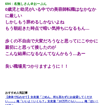
694
名無しさん＠おーぷん
夫の友達がBBQを定期的に開催して夫婦で参加してたんだけど、
女性側のリーダーみたいな人に「BBQは友達とやりなよ！」と言
0歳児と幼児がいる中での美容師転職はなかなか
われて…
に厳しい
しかしもう辞めるしかないよね
兄の新しい嫁がやらかしすぎて辛い。当たり前のように実家や姪
の幼稚園に来る
もう朝起きた時点で暗い気持ちになるもん…
「パワハラを受けたから思い切って転職した」とSNSで呟いた
歩くの不自由で大変だろうなと思ってにこやかに
ら、速攻でパワハラかました元上司がLINEを送ってきた。
親切にと思って接したのが
こんな結果になるなんてなんかもう…あー
転職先が決まったので退職の意思を伝えたら。上司「無責任」
「簡単には辞めさせない」私（どうせ辞めるし…）→ 思いっきり
反論をしてみた
良い職場見つかりますように！！
とっさに女児を捕まえたら変質者扱いされた。母親「あっち行っ
てよ！気持ち悪い！（ｼｯｼｯ」→ 後日、俺を見つけた母親がすっ飛
んできて・・・
ナンパにほいほい付いていった私、地獄に落ちる
【身体で払わせて】女友達「ごめん、何も言わずにお金貸してくださ
い……」俺「いいよ！いくら？」女友達「10万円ぐらい……」俺「ほい！
全く親しくないママ友Aから突然「飲み会しよう」と誘われたがお