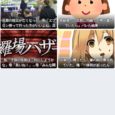
男が「え、この家って継ぐほど
会に参加した結果ｗｗｗｗｗｗ
の何かがあったの？」と返し
ｗｗｗｗｗｗｗｗｗｗ
た。すると…
「お前は自分に甘い」と家族
年収1500万の父が退職。父
に責められ育った私…３０歳の
「退職金も渡したよな？」母
時、真夏に重度の熱中症で救急
旦那の祖父が亡くなった。私「エプ
有給使って旦那に内緒で『男と遊ん
「貯金なんてないよー」父「全
搬送された結果→会社の人たち
ロン持って行った方がいいよね」旦
でいたら』バレた結果・・・
部なくなったの！？」→予想外
から叩きつけられた「衝撃の事
の返事に家族騒然となり…
実」に絶句
那「余計な出費すんな。そんなもん
友人「この名前にしたい！」
【画像】思わず保存したくな
買うなら今後一切金を出さねぇぞ」
夫「それ漫画のキャラだろ…」
る「笑える画像・最高な画像」
私「えっ…」
→子供の名付けを巡って夫婦が
貼っていけｗｗｗｗｗ
大揉めになり…
33歳くらいから太ったせいか
「まっちゃんぐらい稼いでた
加齢で＊が緩んだのかチョビッ
ら最終的には許すかもｗ」って
と漏れるようになった
言ったら旦那が突然怒り出し
私「子供の名前はこれにしようか
出張から帰ったら、嫁の顔が青ざめ
「エアコンから変な音がす
た。このまま情まで枯渇しそう
る。なんだろ…え？」ﾊﾟｼｬｯ →
な」母「良いね！」→母「みんな聞
ていた。俺「一体何があったん
出張から帰ったら、嫁の顔が
ヤバすぎる物が飛び出てく
いて！ヒントは花の名前よ！」→勝
だ？」嫁「…」→子供たちに話を聞
青ざめていた。俺「一体何があ
る・・・他
ったんだ？」嫁「…」→子供た
手に発表されて腹が立ち…
くと…
【修羅場】不妊と判明した
ちに話を聞くと…
夫、前妻の娘に「実の子じゃな
シャウエッセン公式、またこ
い！」と訴えた結果ｗｗｗｗ
ういうのでいい丼をポスト
嫁の動きが怪しい。子供を保
AIさん、ドラクエ6を理想的に
育園に送迎して家に戻らず誰か
アニメ化してしまう
とコーヒーを飲んでる
ダイアンのじゃない方がユー
33歳くらいから太ったせいか
スケさんになってしまっている
加齢で＊が緩んだのかチョビッ
という事実←これ
と漏れるようになった
女「43億円注文して………キ
【怒り】婚約者が直属の上司