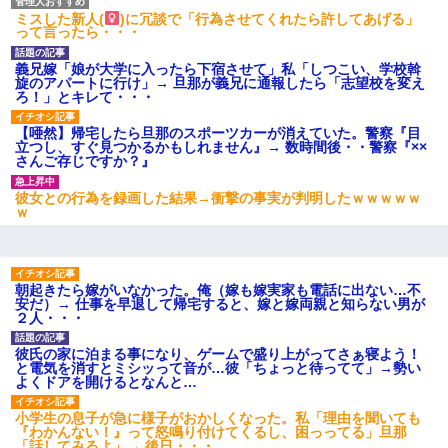
【悲報】お風呂で父親と姉が完全に行為してるんだが...
ミスした新人(
)に冗談で「行為させてくれたら許してあげる」
って言ったら・・・
義兄嫁「娘が大学に入ったら下宿させて」私「しつこい、学校斡
旋のアパートに行け」→ 旦那が義兄に通報したら「志望校を変え
ろ！」とキレて・・・
【唖然】帰宅したら旦那のスポーツカーが消えていた。警察『目
立つし、すぐ見つかるかもしれません』→ 数時間後・・警察『××
さんご存じですか？』
彼女との行為を録画した結果→衝撃の事実が判明したｗｗｗｗｗ
ｗ
朝起きたら嫁がいなかった。俺（嫁も嫁実家も電話に出ない…不
安だ）→ 仕事を早退して帰宅すると、嫁と嫁両親と知らない男が
２人・・・
彼氏の家に泊まる事になり、ゲームで盛り上がってさぁ寝よう！
と電気を消すとミシッって音が…彼「ちょっと待ってて」→勢い
よくドアを開けるとなんと…
小学生の息子が急に様子がおかしくなった。私「理由を聞いても
『わかんない！』って怒鳴り付けてくるし、困っってる」旦那
「話してみるよ」→ 後日・・・