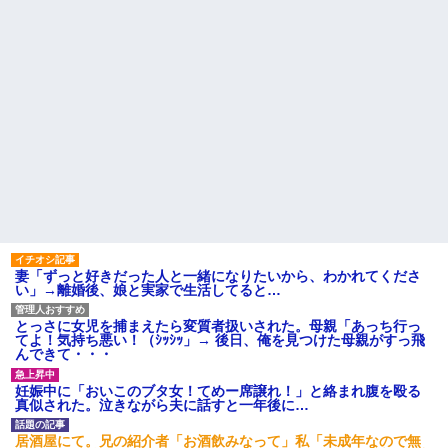
妻「ずっと好きだった人と一緒になりたいから、わかれてくださ
い」→離婚後、娘と実家で生活してると…
とっさに女児を捕まえたら変質者扱いされた。母親「あっち行っ
てよ！気持ち悪い！（ｼｯｼｯ」→ 後日、俺を見つけた母親がすっ飛
んできて・・・
妊娠中に「おいこのブタ女！てめー席譲れ！」と絡まれ腹を殴る
真似された。泣きながら夫に話すと一年後に…
居酒屋にて。兄の紹介者「お酒飲みなって」私「未成年なので無