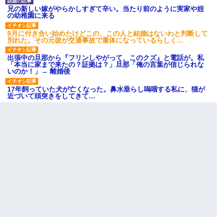
兄の新しい嫁がやらかしすぎて辛い。当たり前のように実家や姪
の幼稚園に来る
9月に付き合い始めたけどこの、この人と結婚はないわと判断して
別れた。その元彼が交通事故で重体になっているらしく…
出張中の旦那から『フリンしやがって、このクズ』と電話が。私
「本当に家まで来たの？証拠は？」旦那「俺の言葉が信じられな
いのか！」→ 離婚後
17年飼っていた犬が亡くなった。鼻水垂らし嗚咽する私に、猫が
近づいて頭突きをしてきて…