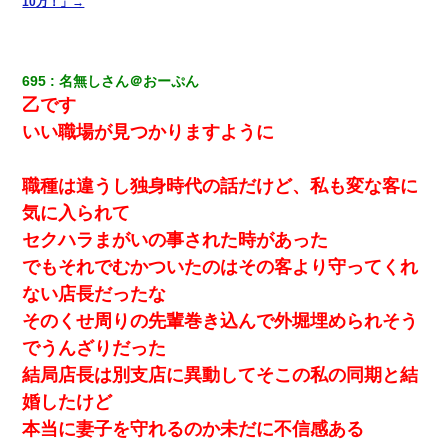
10万！」→
断りした。後日Aの企みを知ってゾッとするやら腹立つやら！
我が家のガレージに見知らぬ車。俺「もしもし、玄関にもシャッ
ターリモコンあるだろ？DOWNのボタン押してｗ」→ 待つこと１
695
名無しさん＠おーぷん
時間弱・・・
乙です
いい職場が見つかりますように
昨日37歳のおばさんと行為したんだけどめちゃくちゃだった
職種は違うし独身時代の話だけど、私も変な客に
【まぬけ】夫「離婚だ！」私「わかった。で？」夫「慰謝料
だ！」私「いいけど弁護士通して。私も請求する」夫「」
気に入られて
セクハラまがいの事された時があった
婚活パーティーでよく会う美女がいた。こんな完璧な容姿を持っ
でもそれでむかついたのはその客より守ってくれ
てしても結婚て難しいんだなぁ…と思ってた
ない店長だったな
そのくせ周りの先輩巻き込んで外堀埋められそう
私「結婚やめるわ」 婚約者「え？なんでなんで？」 → 放置した
結果…｜生活｜ワロタあんてな
でうんざりだった
結局店長は別支店に異動してそこの私の同期と結
父親がくも膜下出血で突然ﾀﾋ。→母の貯金が0なことが判明。→母
婚したけど
「私を家に置いてほしい、どうか見捨てないで(土下座」俺・嫁
「…」
本当に妻子を守れるのか未だに不信感ある