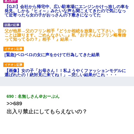
【GJ!】会社から帰宅中、広い駐車場にエンジンかけっ放しの車を
発見。しかも「ヒィ～」みたいな声も聞こえてきたので気になっ
て近寄ったら女の子がおっさんの下敷きになってた
父が他界→父のフリン相手『どうか相続を放棄して下さい、昔の
ことは謝ります。ごめんなさい…』私「お子さんはフリン略奪婚
って知ってるの？」相手『 』結果→
[緊急]ベロベロの女に声をかけて行為してきた結果
【画像】女の子「お母さん！！私ようやくファッションモデルに
選ばれたの！絶対見に来てね！」→悲しい結果がこれ・・・
「お前の父ちゃんは自宅警備員」とかからかわれたけど、実はと
んでもない仕事に就いていた
690
名無しさん＠おーぷん
>>689
【身体で払わせて】女友達「ごめん、何も言わずにお金貸してく
出入り禁止にしてもらえないの？
ださい……」俺「いいよ！いくら？」女友達「10万円ぐら
い……」俺「ほい！10万！」→