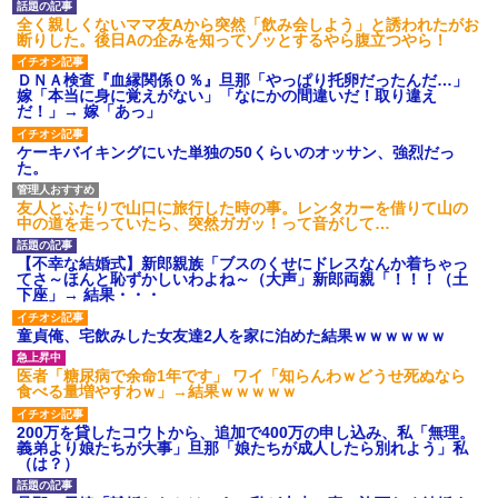
募集がこちらｗｗｗｗｗ(※画像
全く親しくないママ友Aから突然「飲み会しよう」と誘われたがお
あり)
断りした。後日Aの企みを知ってゾッとするやら腹立つやら！
【ネット騒然】惨殺されたタ
ワマン頂き女子のこの動画、す
ＤＮＡ検査『血縁関係０％』旦那「やっぱり托卵だったんだ…」
げえええええｗｗｗｗｗｗｗｗ
嫁「本当に身に覚えがない」「なにかの間違いだ！取り違え
ｗｗｗ
だ！」→ 嫁「あっ」
【愕然】白のクラウン俺氏、
高速道路左車線を制限速度で走
ケーキバイキングにいた単独の50くらいのオッサン、強烈だっ
った結果wwwwwwwwwwww
た。
百年の恋12-899 食べた量を
張り合ってくる
友人とふたりで山口に旅行した時の事。レンタカーを借りて山の
【悲報】佐藤輝明・・・２軍
中の道を走っていたら、突然ガガッ！って音がして…
でも盛大にやらかす←あまり悲
しませないでくれ
【不幸な結婚式】新郎親族「ブスのくせにドレスなんか着ちゃっ
てさ～ほんと恥ずかしいわよね～（大声」新郎両親「！！！（土
下座」→ 結果・・・
童貞俺、宅飲みした女友達2人を家に泊めた結果ｗｗｗｗｗｗ
医者「糖尿病で余命1年です」 ワイ「知らんわｗどうせ死ぬなら
食べる量増やすわｗ」→結果ｗｗｗｗｗ
200万を貸したコウトから、追加で400万の申し込み、私「無理。
義弟より娘たちが大事」旦那「娘たちが成人したら別れよう」私
（は？）