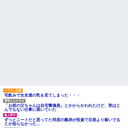
ャンセルっと！」←こいつの目
と浮気発覚！会社を辞めるハメ
的
になった件www
洋服の青山、空調ウェアを発
相手がどんなパイプ持ってい
売ｗｗｗｗｗｗ
るかも知れないのに…
賃貸物件を内覧中、ベランダ
高校３年生の女です。家が嫌
に出たら突然ゾワッと両腕に鳥
いすぎて家を出て現在養護施設
肌が出た。「やっぱりこの部屋
で暮らしています
嫌だ」と思った瞬間、体が前に
旦那の祖父が亡くなった。私
ドンッと突き飛ばされて…
「エプロン持って行った方がい
ハードオフに売っていた4万
いよね」旦那「余計な出費すん
4000円のフィギュアがヤバすぎ
な。そんなもん買うなら今後一
るｗｗｗｗｗｗ「こんな高い
切金を出さねぇぞ」私「え
の？ｗｗ」「逆に超安い」
っ…」
私「ちょっと、人の家の金庫
主な税金の成り立ちを調べて
触らないでよ！」キチママ『そ
みたよ
こに金庫があったから、開けて
みようとしただけ☆』義兄「泥
は出てけ！二度と来るな！」結
果・・・
私「初めて飲む味だけどなん
のお茶？」彼「ちっ！」私「」
宅飲みで女友達の乳を見てしまった・・・
【GIF】JSのカンチョーワロ
タ
「お前の父ちゃんは自宅警備員」とかからかわれたけど、実はと
後続車にクラクションを鳴ら
んでもない仕事に就いていた
され彼氏が逆切れ。「何クラク
ション鳴らしてんだ！降りてこ
ずっとニートだと思ってた同居の義弟が投資で旦那より稼いでる
いよ！」と怒鳴りだし...
とか知らなかった…
【衝撃】報酬100万円超の治験