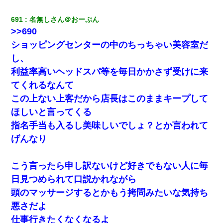
ワイ144kg彼女98kgデブカップル、1年間毎日行為しまくった結
果
691
名無しさん＠おーぷん
>>690
【驚愕】私「今まで育てた分のお金返してね(冗談)」息子「はい、
3000万円」→数年後。私「妹が病気になったから援助して欲し
ショッピングセンターの中のちっちゃい美容室だ
い」→
し、
利益率高いヘッドスパ等を毎日かかさず受けに来
【衝撃】ある工場に配属すると、女の人がみんな退職してしま
う。会社「仕事がハードだし田舎で娯楽も少ないからキツイの
てくれるなんて
か…」→ 実際は違った
この上ない上客だから店長はこのままキープして
ほしいと言ってくる
デパートの外商『私さんだと名乗る女が、ツケで宝石を買おうと
していて…』私「！？」→ 翌日。ママ友たちの様子が微妙におか
指名手当も入るし美味しいでしょ？とか言われて
しくなり・・・
げんなり
近所のお寺に住み込みで手伝いしてる知的障害のオッサンがい
た。ある日、オッサンが火かき棒を持って顔を真っ赤にしながら
こう言ったら申し訳ないけど好きでもない人に毎
走り回っていて…
日見つめられて口説かれながら
頭のマッサージするとかもう拷問みたいな気持ち
13歳娘が元嫁のところから逃げてきた。どう扱ったらいいのかわ
からない
悪さだよ
仕事行きたくなくなるよ