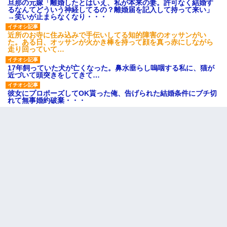
旦那の元嫁「離婚したとはいえ、私が本来の妻。許可なく結婚す
るなんてどういう神経してるの？離婚届を記入して持って来い」
→笑いが止まらなくなり・・・
近所のお寺に住み込みで手伝いしてる知的障害のオッサンがい
た。ある日、オッサンが火かき棒を持って顔を真っ赤にしながら
走り回っていて…
17年飼っていた犬が亡くなった。鼻水垂らし嗚咽する私に、猫が
近づいて頭突きをしてきて…
彼女にプロポーズしてOK貰った俺、告げられた結婚条件にブチ切
れて無事婚約破棄・・・