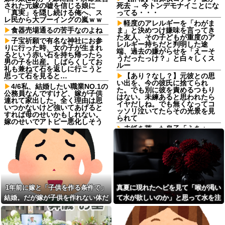
された元嫁の嘘を信じる娘に
死去 → 今トンデモナイことにな
「真実」を隠し続ける俺へ、ス
ってる・・・
レ民から大ブーイングの嵐ｗｗ
軽度のアレルギーを「わがま
食器売場通るの苦手なのよね
ま」と決めつけ嫌味を言ってき
た友人、その子どもが重度のア
子宝祈願で有名な神社にお参
レルギー持ちだと判明した途
りに行った時、女の子が生まれ
端、過去の嫌がらせを「えーそ
るという赤い石を持ち帰ったら
うだったっけ？」と白々しくス
男の子を出産。しばらくしてお
ルー
礼も兼ねて石を返しに行こうと
思って石を見ると…
【あり？なし？】元彼との思
い出を、今の彼氏に捨てられ
4/6私、結婚したい職業NO.1の
た。でも別に彼を責めるつもり
公務員なんですけど、嫁が子供
はない。未練あると思われたら
連れて家出した。全く理由は思
イヤだしね。でも無くなってコ
いつかないけど強いてあげると
ッソリ泣いてたらその光景を見
すれば母のせいかもしれない。
られて
嫁のせいでアトピー悪化しそう
→
赤紙を貰った息子「うあぁ…
やっぱり怖えぇ」母親「あんた
【復讐】 ある職業の人材を育
ぁ…」←こういう時代があった
成する高校に通ってたんだが、
という事実
体力ないヤツはイジメられて全
寮制だから逃げ出すこともでき
赤紙を貰った息子「うあぁ…
なかった→あるイジっ子が自...
やっぱり怖えぇ」母親「あんた
ぁ…」←こういう時代があった
弟「エレベーターで知らない
という事実
女に蹴られた！」私「何した
1年前に嫁と「子供を作る条件で」
真夏に現れたヘビを見て「喉が渇い
の？」→事情を聞いた家族全員
ガ〇ジ「ティッシュ43回折っ
結婚。だが嫁が子供を作れない体だ
て水が欲しいのか」と思って水を注
が「それは自業自得」と呆れて
たら月に届く」ワイ「バカ届く
しまい…
訳ねーやろ！ｗやってみたろ！
と知ったので離婚へ。
いだ。ヘビは夢中で飲んで姿を消
ｗ」
実家を継いだのは自分だと次
し…
男を追い出そうとした長男に次
【画像】44歳の芸能人が同窓