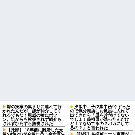
嫁の実家の集まりに連れて行
夕飯中、子(2歳半)がぐずった
かれたんだが、嫁が仲介してく
ので気分転換にお風呂に入れて
れるでもなく親戚の輪にポツ
出てきたら「皿を片付けてない
ン。誰からも挨拶されず紹介も
でしょ！義祖母が洗ったんだけ
されずひたすら無視された
ど！？なめてるの？バカにして
るの？」と言われた…
【托卵】 18年前に離婚した元
嫁の娘(22)が今嫁に凸！余命宣告
【訃報】名探偵コナン声優が