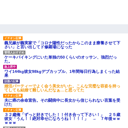
童貞俺、宅飲みした女友達2人を家に泊めた結果ｗｗｗｗｗｗ
私『貯金貯まったし、やっと家建てられるね！』夫「実家を二世
帯住宅にした。それに貯金使った」→私『離婚しよう』夫「え
っ」私『使った貯金はあげるから』→すると…
義兄嫁が義実家で「コロナ陽性だったからこのまま療養させて下
【復讐】義兄嫁「生活費、足りない分を貸してほしい」私「貸す
さい」と言い出してド修羅場になった
わけないでしょｗｗｗｗ」→ 理由を話したら泣き出して・・私
（あまりにも希望通り）
ケーキバイキングにいた単独の50くらいのオッサン、強烈だっ
た。
【クズ】昔、兄がお見合いして「ブスすぎｗｗｗ」と断った女性
ワイ144kg彼女98kgデブカップル、1年間毎日行為しまくった結
が、兄の同級生と結婚。それを知った兄は荒れ狂い、｢嫁さん、俺
果
のお古ですが気分はどう？」とメールを送った→
婚活パーティーでよく会う美女がいた。こんな完璧な容姿を持っ
てしても結婚て難しいんだなぁ…と思ってた
夫に癌の余命宣告。その闘病中に長女から信じられない言葉を受
けた
夫に癌の余命宣告。その闘病中に長女から信じられない言葉を受
けた
クラスで一人無口で誰とも話さない男子がいた。→修学旅行に来
３２歳俺「ずっと好きでした！！付き合って下さい！」 ２５歳
なかったその男子に女子達がお土産を渡した。5分後…
彼女「うん！！絶対幸せになろうね！！！！」 → ７年後ｗｗ
ｗｗｗ