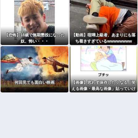
【恐怖】18歳で無期懲役になった
【動画】喧嘩上級者、あまりにも落
奴、怖い・・・
ち着きすぎているwwwwwwww
何回見ても面白い映画
【画像】思わず保存したくなる「笑
える画像・最高な画像」貼っていけ
ｗｗｗｗｗ