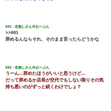
彼女にプロポーズしてOK貰った俺、告げられた結婚条件にブチ切
れて無事婚約破棄・・・
私「まとめ買いして冷凍ストックしてる」Ａ「ずるい！クレク
レ！」私「なんでよ」Ａ「ケーチ！バーカ！」→ 後日、Ａ旦那が
凸してきた
692
名無しさん＠おーぷん
>>691
辞めるんならそれ、そのまま言ったらどうかな
22歳の頃、父に36歳の男性とお見合いをしてくれと頼まれた。父
の親会社の経営者の息子さんだったので、父も喜んで私の写真を
送ったんだが→
【ワロタ】姉から「肉食系14才、乳丸出し、毛はうっすら生えか
け」というタイトルで画像が送られてきた
693
名無しさん＠おーぷん
うーん…辞めたほうがいいと思うけど…
上司「何なの、この書類！！」私「あの‥」上司「今は私が話し
てるの！」私「ですから」上司「黙って聞きなさい！」私「それ
だって辞めるか店長が交代でもしない限りその気
は」上司「言い訳しない！」→結果ｗｗｗｗｗ
持ち悪いのがずっと続くわけでしょ？
嘘をついてフリン旅行へ出かけた嫁→翌日、嫁「ただいま～」旦
那「娘がシんだよ。何度も連絡したのに…」嫁「えっ」→なん
と・・・