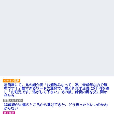
子どもが中学受験してる知り
お前ら急げ！怪しい外人みつ
合い、たくさん受けさせてるけ
けたら法務省にタレコミしてみ
ど合格したの通えない距離の学
ろ！意外と仕事するぞ？
校だけらしい
オワコン扱いされていたデジ
「俺の事好きだよね？」と頻
モンさん、令和に全盛期を超え
繁に確認してくる旦那がうざ
る利益を生み出していた
い。結婚してもう６年にもなる
ので流石にうんざり
【画像】令和最新版のあのち
ゃん、可愛過ぎてワイらにブッ
【賛否両論】バツイチ子連れ
刺さりまくりw w w w w w
の私、彼氏が結婚を拒む理由が
コレｗｗｗｗｗ
常務「結婚はまだか？」私
「この待遇でどうやって結婚す
主な税金の成り立ちを調べて
るんです？」→飲み会で本音を
みたよ
返したら場が静まり返って…
ハードオフに売っていた4万
4000円のフィギュアがヤバすぎ
るｗｗｗｗｗｗ「こんな高い
の？ｗｗ」「逆に超安い」
私「ちょっと、人の家の金庫
触らないでよ！」キチママ『そ
こに金庫があったから、開けて
居酒屋にて。兄の紹介者「お酒飲みなって」私「未成年なので無
みようとしただけ☆』義兄「泥
理です！」酷すぎるワードの連発で、耐えきれず店員に5千円を渡
は出てけ！二度と来るな！」結
し「お勘定です。逃がして下さい」その後、録音内容を父に聞か
果・・・
せたら...
私「初めて飲む味だけどなん
のお茶？」彼「ちっ！」私「」
13歳娘が元嫁のところから逃げてきた。どう扱ったらいいのかわ
【GIF】JSのカンチョーワロ
からない
タ