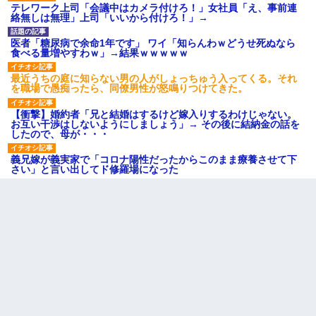
テレワーク上司「会議中はカメラ付けろ！」女社員「え、事前連
絡無しは無理」上司「いいから付けろ！」→
医者「糖尿病で余命1年です」 ワイ「知らんわｗどうせ死ぬなら
食べる量増やすわｗ」→結果ｗｗｗｗｗ
最近うちの庭に知らない男の人がしょっちゅう入ってくる。それ
を職場で愚痴ったら、同僚男性が怒鳴りつけてきた。
【衝撃】婚約者「兄と結婚はするけど嫁入りするわけじゃない。
お互い干渉はしないようにしましょう」→ その後に結納金の話を
したので、母が・・・
義兄嫁が義実家で「コロナ陽性だったからこのまま療養させて下
さい」と言い出してド修羅場になった