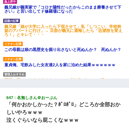
義兄嫁が義実家で「コロナ陽性だったからこのまま療養させて下
さい」と言い出してド修羅場になった
義兄嫁「娘が大学に入ったら下宿させて」私「しつこい、学校斡
旋のアパートに行け」→ 旦那が義兄に通報したら「志望校を変え
ろ！」とキレて・・・
この母親は娘の黒歴史を掘り出さないと死ぬんか？ 死ぬんか？
童貞俺、宅飲みした女友達2人を家に泊めた結果ｗｗｗｗｗｗ
新築の家で。クラクラするくらいの「白粉の匂い」が鼻につくも
嫁＆娘「そんな匂いしない…」ある日、友人奥「素敵なアンティ
ークですね！」俺（！？）
647
名無しさん＠おーぷん
ずっとニートだと思ってた同居の義弟が投資で旦那より稼いでる
「何かおかしかった？ﾎﾟﾛﾎﾟﾛ」どころか全部おか
とか知らなかった…
しいやろｗｗｗ
泣くぐらいなら屁こくなｗｗｗ
とっさに女児を捕まえたら変質者扱いされた。母親「あっち行っ
てよ！気持ち悪い！（ｼｯｼｯ」→ 後日、俺を見つけた母親がすっ飛