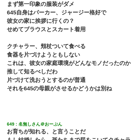
まず第一印象の服装がダメ
【不幸な結婚式】新郎親族「ブスのくせにドレスなんか着ちゃっ
645自身はパーカー、ジャージー格好で
てさ～ほんと恥ずかしいわよね～（大声」新郎両親「！！！（土
下座」→ 結果・・・
彼女の家に挨拶に行くの？
せめてブラウスとスカート着用
旦那の元カノをSNSで探して写真を保存して顔面評価スレで写真
を晒してた。ほとんどがブスという評価の中で二人ほど意外に好
評価で苦々しく思った
クチャラー、頬杖ついて食べる
食器を片づけようともしない
小学生の息子が急に様子がおかしくなった。私「理由を聞いても
これは、彼女の家庭環境がどんなモノだったのか
『わかんない！』って怒鳴り付けてくるし、困っってる」旦那
「話してみるよ」→ 後日・・・
推して知るべしだわ
片づけて洗おうとするのが普通
【ワロタ】姉から「肉食系14才、乳丸出し、毛はうっすら生えか
それを645の母親がさせるかどうかは別ね
け」というタイトルで画像が送られてきた
夫の友達がBBQを定期的に開催して夫婦で参加してたんだけど、
女性側のリーダーみたいな人に「BBQは友達とやりなよ！」と言
われて…
649
名無しさん＠おーぷん
お育ちが知れる、と言うことだ
【画像】女の子「お母さん！！私ようやくファッションモデルに
選ばれたの！絶対見に来てね！」→悲しい結果がこれ・・・
もし結婚したら、孫たちまで屁をこいてクチャラ