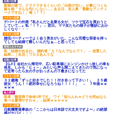
新築の家で。クラクラするくらいの「白粉の匂い」が鼻につくも
嫁＆娘「そんな匂いしない…」ある日、友人奥「素敵なアンティ
ークですね！」俺（！？）
デパートの外商『私さんだと名乗る女が、ツケで宝石を買おうと
していて…』私「！？」→ 翌日。ママ友たちの様子が微妙におか
しくなり・・・
婚活パーティーでよく会う美女がいた。こんな完璧な容姿を持っ
てしても結婚て難しいんだなぁ…と思ってた
私「結婚やめるわ」 婚約者「え？なんでなんで？」 → 放置した
結果…｜生活｜ワロタあんてな
【GJ!】会社から帰宅中、広い駐車場にエンジンかけっ放しの車を
発見。しかも「ヒィ～」みたいな声も聞こえてきたので気になっ
て近寄ったら女の子がおっさんの下敷きになってた
３２歳俺「ずっと好きでした！！付き合って下さい！」 ２５歳
彼女「うん！！絶対幸せになろうね！！！！」 → ７年後ｗｗ
ｗｗｗ
医者「糖尿病で余命1年です」 ワイ「知らんわｗどうせ死ぬなら
食べる量増やすわｗ」→結果ｗｗｗｗｗ
日航機墜落事故の「ここからは日本語で大丈夫ですよ〜」の絶望
感がヤバイ・・・