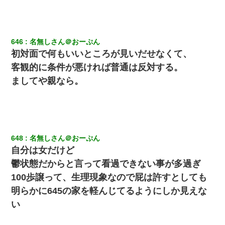
んできて・・・
私「結婚やめるわ」 婚約者「え？なんでなんで？」 → 放置した
結果…｜生活｜ワロタあんてな
646
名無しさん＠おーぷん
初対面で何もいいところが見いだせなくて、
何年か前に妹は離婚している。当時生まれた姪が義弟の子じゃな
客観的に条件が悪ければ普通は反対する。
かったため妹有責での離婚になり…
ましてや親なら。
私は家が貧しくて、手に職をつけようと看護師になった。だけど
卒業を控えた年の1月末、車にひかれて看護師になれなくなった。
全く親しくないママ友Aから突然「飲み会しよう」と誘われたがお
断りした。後日Aの企みを知ってゾッとするやら腹立つやら！
648
名無しさん＠おーぷん
自分は女だけど
彼にプロポーズされたんだけど、実は資産家だと知って婚約破棄
鬱状態だからと言って看過できない事が多過ぎ
した。B子「A男くんと別れたって本当？私が付き合ってもい
100歩譲って、生理現象なので屁は許すとしても
い？」
明らかに645の家を軽んじてるようにしか見えな
朝起きたら嫁がいなかった。俺（嫁も嫁実家も電話に出ない…不
い
安だ）→ 仕事を早退して帰宅すると、嫁と嫁両親と知らない男が
２人・・・