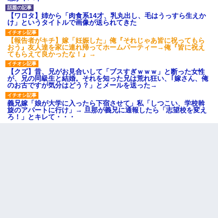
【ワロタ】姉から「肉食系14才、乳丸出し、毛はうっすら生えか
け」というタイトルで画像が送られてきた
【報告者がキチ】嫁「妊娠した」俺『それじゃあ皆に祝ってもら
おう』友人達を家に連れ帰ってホームパーティー→俺『皆に祝え
てもらえて良かったな！』→
【クズ】昔、兄がお見合いして「ブスすぎｗｗｗ」と断った女性
が、兄の同級生と結婚。それを知った兄は荒れ狂い、｢嫁さん、俺
のお古ですが気分はどう？」とメールを送った→
義兄嫁「娘が大学に入ったら下宿させて」私「しつこい、学校斡
旋のアパートに行け」→ 旦那が義兄に通報したら「志望校を変え
ろ！」とキレて・・・