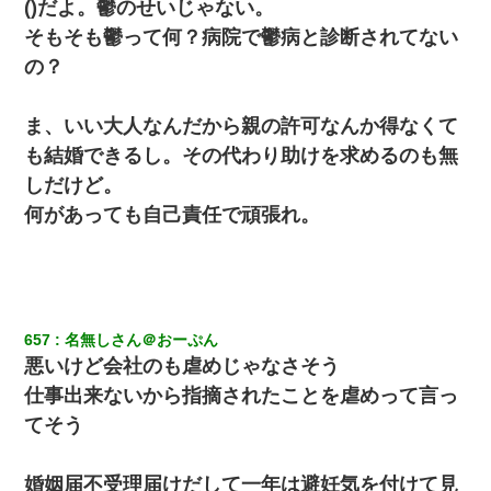
()だよ。鬱のせいじゃない。
子供の頃、母の弟にイタズラされてて中学に入ってから関係を持
そもそも鬱って何？病院で鬱病と診断されてない
ってしまった。拒絶したら「全部バラしてやる」と脅迫されたの
で両親に全部話した。
の？
裁判官「お互いに最後に言いたいことはありますか」バカ夫
ま、いい大人なんだから親の許可なんか得なくて
「…」A「夫を一発殴らせてほしい」裁判官「どうぞ」
も結婚できるし。その代わり助けを求めるのも無
しだけど。
夫に癌の余命宣告。その闘病中に長女から信じられない言葉を受
けた
何があっても自己責任で頑張れ。
彼女との行為を録画した結果→衝撃の事実が判明したｗｗｗｗｗ
ｗ
兄の新しい嫁がやらかしすぎて辛い。当たり前のように実家や姪
657
名無しさん＠おーぷん
の幼稚園に来る
悪いけど会社のも虐めじゃなさそう
仕事出来ないから指摘されたことを虐めって言っ
彼氏家「うちは墨入れるのが伝統だから。お前も彫れ」 → 結果…
てそう
婚姻届不受理届けだして一年は避妊気を付けて見