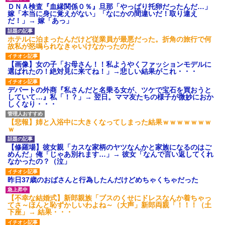
後続車にクラクションを鳴ら
ＤＮＡ検査『血縁関係０％』旦那「やっぱり托卵だったんだ…」
され彼氏が逆切れ。「何クラク
嫁「本当に身に覚えがない」「なにかの間違いだ！取り違え
ション鳴らしてんだ！降りてこ
だ！」→ 嫁「あっ」
いよ！」と怒鳴りだし...
【衝撃】報酬100万円超の治験
ホテルに泊まったんだけど従業員が最悪だった。折角の旅行で何
募集がこちらｗｗｗｗｗ(※画像
故私が怒鳴られなきゃいけなかったのだ
あり)
【ネット騒然】惨殺されたタ
【画像】女の子「お母さん！！私ようやくファッションモデルに
ワマン頂き女子のこの動画、す
選ばれたの！絶対見に来てね！」→悲しい結果がこれ・・・
げえええええｗｗｗｗｗｗｗｗ
ｗｗｗ
デパートの外商『私さんだと名乗る女が、ツケで宝石を買おうと
【愕然】白のクラウン俺氏、
していて…』私「！？」→ 翌日。ママ友たちの様子が微妙におか
高速道路左車線を制限速度で走
しくなり・・・
った結果wwwwwwwwwwww
百年の恋12-899 食べた量を
張り合ってくる
【悲報】姉と入浴中に大きくなってしまった結果ｗｗｗｗｗｗｗ
ｗ
【悲報】佐藤輝明・・・２軍
でも盛大にやらかす←あまり悲
しませないでくれ
【修羅場】彼女親「カスな家柄のヤツなんかと家族になるのはご
めんだ」俺「じゃあ別れます…」→ 彼女「なんで言い返してくれ
なかったの？（泣」
昨日37歳のおばさんと行為したんだけどめちゃくちゃだった
【不幸な結婚式】新郎親族「ブスのくせにドレスなんか着ちゃっ
てさ～ほんと恥ずかしいわよね～（大声」新郎両親「！！！（土
下座」→ 結果・・・