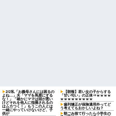
2/2私「お義母さんには困るの
【朗報】若い女の子からする
よね…」夫「ママを馬鹿にする
「甘い匂い」の正体⇒ｗｗｗｗ
な！」「確かにママは頭が悪い
ｗｗｗｗｗｗｗｗｗ
けどそれを他人に指摘されるの
歯列矯正が保険適用外ってど
はムカつく！」もうこの人とは
う考えてもおかしいよね？
一緒にやっていけないけど、子
供が
朝ごみ捨て行ったら小学生の