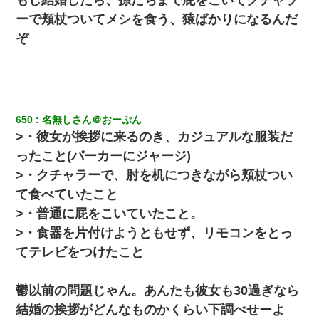
ーで頬杖ついてメシを食う、猿ばかりになるんだ
宅飲みで女友達の乳を見てしまった・・・
ぞ
【身体で払わせて】女友達「ごめん、何も言わずにお金貸してく
ださい……」俺「いいよ！いくら？」女友達「10万円ぐら
い……」俺「ほい！10万！」→
650
名無しさん＠おーぷん
同じマンションに住んでる女性が鍵をわかりやすいところに隠し
>・彼女が挨拶に来るのき、カジュアルな服装だ
ている事に気づいた俺「忍びこんでみよう！」→ 結果
ったこと(パーカーにジャージ)
>・クチャラーで、肘を机につきながら頬杖つい
[緊急]ベロベロの女に声をかけて行為してきた結果
て食べていたこと
【戦争】不妊の俺嫁に弟嫁が2日間4歳児を託児 俺嫁はそこまで気
>・普通に屁をこいていたこと。
にしてなかったが、あまりにも子供が俺嫁に懐くので最後らへん
顔引きつってた → そして弟嫁が迎えに来た翌日…
>・食器を片付けようともせず、リモコンをとっ
てテレビをつけたこと
昨日37歳のおばさんと行為したんだけどめちゃくちゃだった
鬱以前の問題じゃん。あんたも彼女も30過ぎなら
嘘をついてフリン旅行へ出かけた嫁→翌日、嫁「ただいま～」旦
結婚の挨拶がどんなものかくらい下調べせーよ
那「娘がシんだよ。何度も連絡したのに…」嫁「えっ」→なん