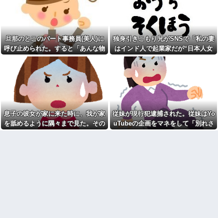
古iPhone SE3が3980円、
となり…
像以上の修羅場に
Androidも特価
大好きなキャラで結婚式のア
【画像】お前らこの超美人容
イテムを手作りした新婦がお色
疑者が、整形か否か判定し
直しでロビーに出た。そこで新
て！！→画像がこちらw w w w
郎友人が「手作りとかさあ、チ
旦那のとこのパート事務員(美人)に
独身引きこもり兄がSNSで「私の妻
w w w w w w他
ープすぎね？」と嘲笑している
呼び止められた。すると「あんな物
はインド人で起業家だが“日本人女
のを聞...
人の睡眠と食事に過剰に口を
出してくる母親と彼氏うるさ
(昼食)を旦那さんに食べさせるなん
性は男に甘えている”と言っていま
嫁「一度病院で診てもらった
い…薬を飲まないと眠れない苦
ら？」俺「俺がADHDなわけな
て信じられない！」と言い出し...
す。日本に女性差別はありません」
しさも知らないくせに「薬やめ
い！」→腹を立てながら受診し
な」、食べたくない時に「一口
って発信したらどうしよう
た結果…
食べて」としつこい無神経すぎ
年収1500万の父が退職。父
る！！
「退職金も渡したよな？」母
サボっててツケが回ってきた
「貯金なんてないよー」父「全
事
部なくなったの！？」→予想外
息子の彼女が家に来た時に、我が家
従妹が現行犯逮捕された。従妹はYo
の返事に家族騒然となり…
急いで曲がり角を曲がったと
を舐めるように隅々まで見た。その
uTubeの企画をマネをして「別れさ
き、すごい衝撃を受けてリアル
クレママ「庭にあるバウンサ
に2ｍくらいふっとんだ
次の瞬間、女がとんでもない一言
せごっこ」をしており...
ーちょうだい！」私「犬が使っ
てるから無理です」→断った数
外で全裸になりたい気持ちが
日後、庭からまさかの物音が…
わからない お前らは一度ぐらい
は思ったことがあるんか？
有吉「『俺テレビ見ない』っ
て言う奴おかしいだろ。団子屋
幼児どもが「ないのかよ！」
で『団子食べない』って言う
「おいﾌｻﾞｹﾝﾅ！」とわめきなが
か？」
らショーケースをドンドン叩い
たり、エルボーしたりしだした
【衝撃画像】中学生「先生！
水泳で水着になるのイヤで
【動画】ショートスリーパー
す！」先生「分かった」→結果
堀さん、対面で高須幹弥にキレ
まさかの『こう』なってしまうw
る ← 睡眠は大事だと話題
w w w w w w