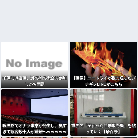
子供向け漫画、謎の闇の大会に参加
【画像】ニートワイが親に送ったブ
しがち問題
チギレLINEがこちら
映画館でオナラ事案が発生し、臭す
世界の「変わった自動販売機」を貼
ぎて観客数十人が避難へｗｗｗｗｗ
っていく【珍百景】
ｗｗ