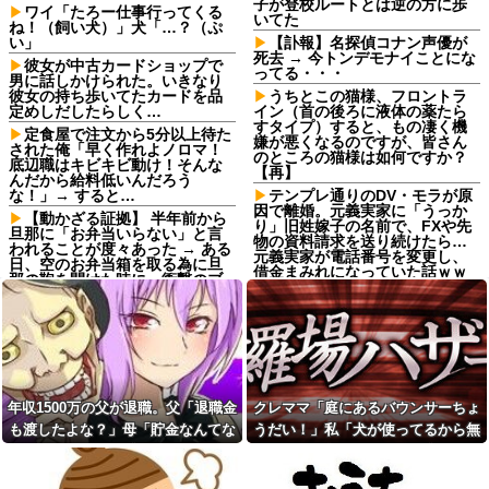
子が登校ルートとは逆の方に歩
ワイ「たろー仕事行ってくる
いてた
ね！（飼い犬）」犬「…？（ぷ
い」
【訃報】名探偵コナン声優が
死去 → 今トンデモナイことにな
彼女が中古カードショップで
ってる・・・
男に話しかけられた。いきなり
彼女の持ち歩いてたカードを品
うちとこの猫様、フロントラ
定めしだしたらしく…
イン（首の後ろに液体の薬たら
すタイプ）すると、もの凄く機
定食屋で注文から5分以上待た
嫌が悪くなるのですが、皆さん
された俺「早く作れよノロマ！
のところの猫様は如何ですか？
底辺職はキビキビ動け！そんな
【再】
んだから給料低いんだろう
な！」→ すると…
テンプレ通りのDV・モラが原
因で離婚。元義実家に「うっか
【動かざる証拠】 半年前から
り」旧姓嫁子の名前で、FXや先
旦那に「お弁当いらない」と言
物の資料請求を送り続けたら…
われることが度々あった → ある
元義実家が電話番号を変更し、
日、空のお弁当箱を取る為に旦
借金まみれになっていた話ｗｗ
那の鞄を開けた時に、衝撃のブ
ｗｗｗ
ツを発見してしまう…
彼氏「俺の親は毒親。だから
元夫「会社をクビになっ
結婚しても一切関わらなくてい
た…」私「そうなんだ…」→フ
い」私「うん」彼氏「そのかわ
リン相手と再婚した元夫の転落
り俺もお前の親と一切関わらな
を聞いて複雑な気持ちになり…
い。結婚の挨拶にも行かない」
夫「石焼ビビンバが食べた
私「えっ」
い」私「少しアレンジしてみた
年収1500万の父が退職。父「退職金
クレママ「庭にあるバウンサーちょ
【高評価】戌神ころねと楽し
よ」→出した瞬間、夫の機嫌が
む『めっちゃカメレオン』の爆
も渡したよな？」母「貯金なんてな
うだい！」私「犬が使ってるから無
急変して…
笑プレイ
いよー」父「全部なくなった
理です」→断った数日後、庭からま
【前編】俺の娘の結婚が破談
ワイモバイル、オンラインス
に。だが彼氏は「2000万の土
の！？」→予想外の返事に家族騒然
さかの物音が…
トア誕生感謝祭を開始。認定中
地」を購入。こじれた二人は想