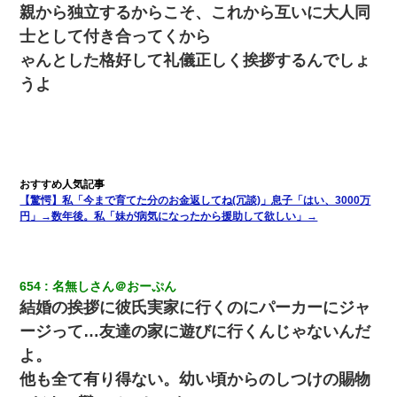
と・・・
親から独立するからこそ、これから互いに大人同
士として付き合ってくから
【修羅場】彼女親「カスな家柄のヤツなんかと家族になるのはご
ゃんとした格好して礼儀正しく挨拶するんでしょ
めんだ」俺「じゃあ別れます…」→ 彼女「なんで言い返してくれ
なかったの？（泣」
うよ
中途採用のAが部長から呼び出された。Aはヘラヘラと部屋に入っ
ていき、1時間後に号泣しながら出てきて…
【衝撃】ヤンキー女に「サせて」って言った結果
【驚愕】私「今まで育てた分のお金返してね(冗談)」息子「はい、3000万
円」→数年後。私「妹が病気になったから援助して欲しい」→
父親がくも膜下出血で突然ﾀﾋ。→母の貯金が0なことが判明。→母
「私を家に置いてほしい、どうか見捨てないで(土下座」俺・嫁
「…」
654
名無しさん＠おーぷん
200万を貸したコウトから、追加で400万の申し込み、私「無理。
結婚の挨拶に彼氏実家に行くのにパーカーにジャ
義弟より娘たちが大事」旦那「娘たちが成人したら別れよう」私
（は？）
ージって…友達の家に遊びに行くんじゃないんだ
よ。
【驚愕】5000円でＪＫと行為してきたが後悔しかない…
他も全て有り得ない。幼い頃からのしつけの賜物