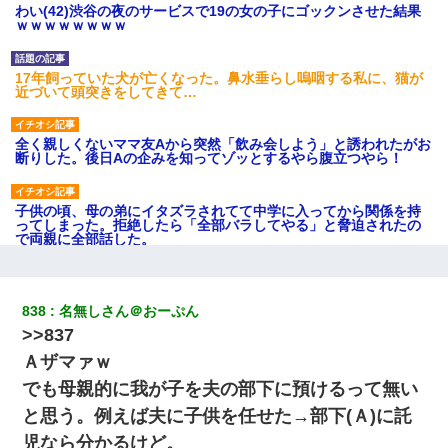
わい(42)渋谷の夜のサービスで19の女の子にゴックンさせた結果
ｗｗｗｗｗｗｗｗ
17年飼っていた犬が亡くなった。鼻水垂らし嗚咽する私に、猫が
近づいて頭突きをしてきて…
全く親しくないママ友Aから突然「飲み会しよう」と誘われたがお
断りした。後日Aの企みを知ってゾッとするやら腹立つやら！
子供の頃、母の弟にイタズラされてて中学に入ってから関係を持
ってしまった。拒絶したら「全部バラしてやる」と脅迫されたの
で両親に全部話した。
ワイ144kg彼女98kgデブカップル、1年間毎日行為しまくった結
果
838
名無しさん＠おーぷん
>>837
【身体で払わせて】女友達「ごめん、何も言わずにお金貸してく
Ａザマァｗ
ださい……」俺「いいよ！いくら？」女友達「10万円ぐら
い……」俺「ほい！10万！」→
でも母親的に我が子を夫の部下に預けるって無い
と思う。例えば夫に子供を任せた→部下(Ａ)に託
私が遺産を相続。→それを知った義両親が「旅行代金を出せ！」
児なら分かるけど。