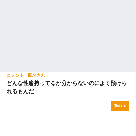
立つし、すぐ見つかるかもしれません』→ 数時間後・・警察『××
さんご存じですか？』
匿名
どんな性癖持ってるか分からないのによく預けら
れるもんだ
返信する