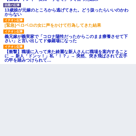
13歳娘が元嫁のところから逃げてきた。どう扱ったらいいのかわ
からない
[緊急]ベロベロの女に声をかけて行為してきた結果
義兄嫁が義実家で「コロナ陽性だったからこのまま療養させて下
さい」と言い出してド修羅場になった
【衝撃】職場に入って来た綺麗な新人さんに職場を案内すること
に → 新人「ドンッ！」私「！？」→ 突然、突き飛ばされて左手
の甲を踏みつけられて…