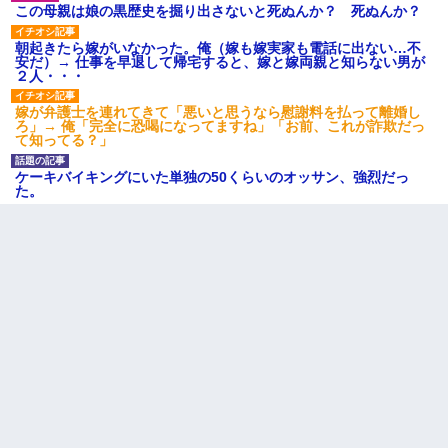
｢昨日はお兄ちゃんと一緒にお風呂に入っちゃった～｣とか毎日兄
この母親は娘の黒歴史を掘り出さないと死ぬんか？ 死ぬんか？
の話をしていたA子が事故で亡くなった。→Ａ子のお母さんの話に
驚愕…
朝起きたら嫁がいなかった。俺（嫁も嫁実家も電話に出ない…不
安だ）→ 仕事を早退して帰宅すると、嫁と嫁両親と知らない男が
２人・・・
妻と同居し始めたときから、よく妻が「どこかで音漏れしてな
い？音楽聞こえる」と言っていて…
嫁が弁護士を連れてきて「悪いと思うなら慰謝料を払って離婚し
ろ」→ 俺「完全に恐喝になってますね」「お前、これが詐欺だっ
て知ってる？」
9月に付き合い始めたけどこの、この人と結婚はないわと判断して
別れた。その元彼が交通事故で重体になっているらしく…
ケーキバイキングにいた単独の50くらいのオッサン、強烈だっ
た。
見合いにて。嫁「はじめまして」俺「失礼ですが○○さんご本人で
すか？」
居酒屋にて。兄の紹介者「お酒飲みなって」私「未成年なので無
理です！」酷すぎるワードの連発で、耐えきれず店員に5千円を渡
し「お勘定です。逃がして下さい」その後、録音内容を父に聞か
せたら...
彼女にプロポーズしてOK貰った俺、告げられた結婚条件にブチ切
れて無事婚約破棄・・・
【唖然】帰宅したら旦那のスポーツカーが消えていた。警察『目