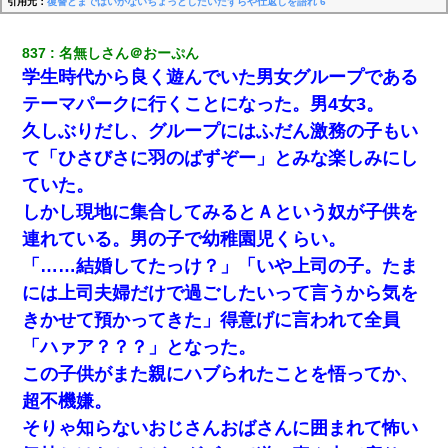
引用元：
復讐とまではいかないちょっとしたいたずらや仕返しを語れ 6
837
名無しさん＠おーぷん
学生時代から良く遊んでいた男女グループである
テーマパークに行くことになった。男4女3。
久しぶりだし、グループにはふだん激務の子もい
て「ひさびさに羽のばずぞー」とみな楽しみにし
ていた。
しかし現地に集合してみるとＡという奴が子供を
連れている。男の子で幼稚園児くらい。
「……結婚してたっけ？」「いや上司の子。たま
には上司夫婦だけで過ごしたいって言うから気を
きかせて預かってきた」得意げに言われて全員
「ハァア？？？」となった。
この子供がまた親にハブられたことを悟ってか、
超不機嫌。
そりゃ知らないおじさんおばさんに囲まれて怖い