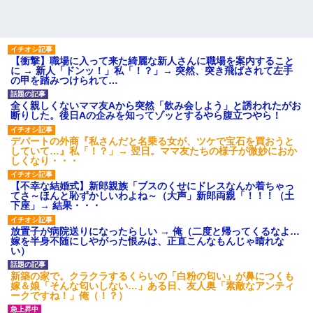
【報告者がキチ】嫁「妊娠した」俺『それじゃあ皆に祝ってもら
おう』友人達を家に連れ帰ってホームパーティー→俺『皆に祝え
てもらえて良かったな！』→
【衝撃】職場に入って来た綺麗な新人さんに職場を案内すること
に → 新人「ドンッ！」私「！？」→ 突然、突き飛ばされて左手
私「結婚やめるわ」 婚約者「え？なんでなんで？」 → 放置した
の甲を踏みつけられて…
結果…｜生活｜ワロタあんてな
全く親しくないママ友Aから突然「飲み会しよう」と誘われたがお
断りした。後日Aの企みを知ってゾッとするやら腹立つやら！
【不幸な結婚式】新郎親族「ブスのくせにドレスなんか着ちゃっ
てさ～ほんと恥ずかしいわよね～（大声」新郎両親「！！！（土
下座」→ 結果・・・
デパートの外商『私さんだと名乗る女が、ツケで宝石を買おうと
していて…』私「！？」→ 翌日。ママ友たちの様子が微妙におか
しくなり・・・
元夫の連れ子「俺の結婚式の時くらい、母親としての責任を果た
そうとは思わないのか！」→どうも連れ子は…
【不幸な結婚式】新郎親族「ブスのくせにドレスなんか着ちゃっ
てさ～ほんと恥ずかしいわよね～（大声」新郎両親「！！！（土
下座」→ 結果・・・
【戦争】不妊の俺嫁に弟嫁が2日間4歳児を託児 俺嫁はそこまで気
放置子が病院送りになったらしい → 俺（二度と帰ってくるなよ…
にしてなかったが、あまりにも子供が俺嫁に懐くので最後らへん
嫁を半身不随にしやがった恨みは、正直こんなもんじゃ晴れな
顔引きつってた → そして弟嫁が迎えに来た翌日…
い）
新築の家で。クラクラするくらいの「白粉の匂い」が鼻につくも
【衝撃】女友達から行為中に告白されてOKした結果
嫁＆娘「そんな匂いしない…」ある日、友人奥「素敵なアンティ
ークですね！」俺（！？）