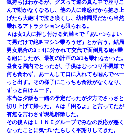
気持ちはわかるが、グズって道の真ん中で座りこ
んで動かなくなるし、他の人に迷惑だから抱き上
げたら大絶叫で泣き喚くし、幼稚園児だから当然
乗れるアトラクションも限られる。
Ａは女3人に押し付ける気満々で「あいつらまい
て男だけで絶叫マシン乗ろうぜ」とか言う。結局
男女混合の3：4に分かれて交代で面倒見る組+乗
る組にしたが、最初の計画の3/1も乗れなかった。
昼食を園内でとったが、子供はむっつり不機嫌で
何も食わず、あーんして口に入れても噛んでべー
っと出す。その様子にこっちも食欲がなくなり、
ずっと白けムード。
本当は夕飯も一緒の予定だったが夕方でさっさと
切り上げて帰った。Ａは「困るよ」と言ってたが
有無を言わさず現地解散した。
その後ＡはＬＩＮＥグループでみなの反応が悪く
なったことに気づいたらしく平謝りしてきた。