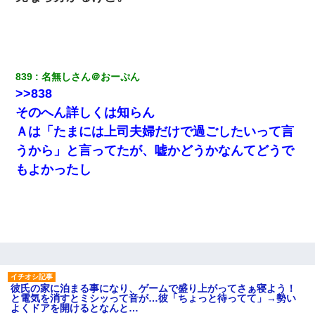
「リフォーム費用を負担しろ！」「金の管理は私達がする！」と
浅ましくも集りにきた。
ワイアラサー主婦、昨晩久しぶりに夫と致した結果ｗｗｗｗｗ
839
名無しさん＠おーぷん
俺「初対面でなに言ったか覚えてる？」嫁「臭いんだよ！キモオ
>>838
タ？だっけ？」俺「だいたい合ってる。で、なんで告白してきた
の？」→
そのへん詳しくは知らん
Ａは「たまには上司夫婦だけで過ごしたいって言
【復讐】義兄嫁「生活費、足りない分を貸してほしい」私「貸す
うから」と言ってたが、嘘かどうかなんてどうで
わけないでしょｗｗｗｗ」→ 理由を話したら泣き出して・・私
（あまりにも希望通り）
もよかったし
【衝撃】嫁父の会社に勤続１０年、手取り１４万 → 俺「２２万も
らえる会社から誘われた。転職したい」義父「クビ！（激怒」嫁
「離婚！（激怒」
同じマンションに住んでる女性が鍵をわかりやすいところに隠し
ている事に気づいた俺「忍びこんでみよう！」→ 結果
彼氏の家に泊まる事になり、ゲームで盛り上がってさぁ寝よう！
と電気を消すとミシッって音が…彼「ちょっと待ってて」→勢い
10年ほど前、息子がまだ年中だった時に離婚したんだけど、一昨
よくドアを開けるとなんと…
年の暮れに突然息子が職場を訪ねてきた。