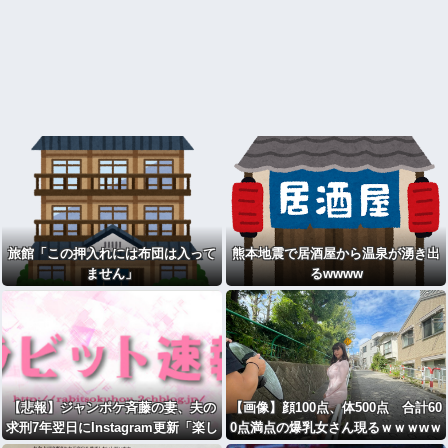
旅館「この押入れには布団は入って
熊本地震で居酒屋から温泉が湧き出
ません」
るwwww
【悲報】ジャンポケ斉藤の妻、夫の
【画像】顔100点、体500点 合計60
求刑7年翌日にInstagram更新「楽し
0点満点の爆乳女さん現るｗｗｗwｗ
すぎた」
ｗｗｗｗｗｗｗ