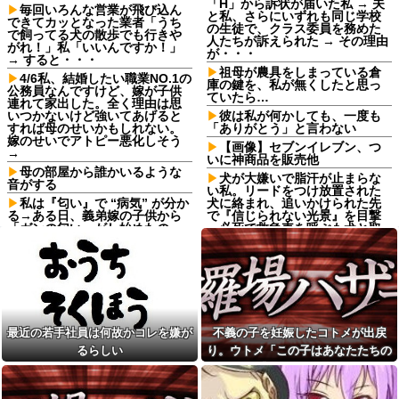
「H」から訴状が届いた私 → 夫
毎回いろんな営業が飛び込ん
と私、さらにいずれも同じ学校
できてカッとなった業者「うち
の生徒で、クラス委員を務めた
で飼ってる犬の散歩でも行きや
人たちが訴えられた → その理由
がれ！」私「いいんですか！」
が・・・
→ すると・・・
祖母が農具をしまっている倉
4/6私、結婚したい職業NO.1の
庫の鍵を、私が無くしたと思っ
公務員なんですけど、嫁が子供
ていたら…
連れて家出した。全く理由は思
いつかないけど強いてあげると
彼は私が何かしても、一度も
すれば母のせいかもしれない。
「ありがとう」と言わない
嫁のせいでアトピー悪化しそう
【画像】セブンイレブン、つ
→
いに神商品を販売他
母の部屋から誰かいるような
犬が大嫌いで脂汗が止まらな
音がする
い私。リードをつけ放置された
私は『匂い』で “病気” が分か
犬に絡まれ、追いかけられた先
る→ある日、義弟嫁の子供から
で『信じられない光景』を目撃
「ガンの匂い」がし始めたの
→必死で救急車を呼ぶも犬と取
で、夫経由で「ガンではない
り残されて・・・
か」と伝えたら怒って絶縁、そ
【悲報】一生夏か一生冬どっ
の結果・・・
ちがいい？
【画像】『20代にしか見えな
海外「なんだって？！」PSG
い30代女子』がこちらです←お
が鈴木彩艶の獲得へ増額オファ
前らから見てど
ーを準備していることに海外大
う？？？？？？？
騒ぎ！（海外の反応）
最近の若手社員は何故かコレを嫌が
不義の子を妊娠したコトメが出戻
寺田心、週6ジム通いで体重
友人とタクシーに乗った→運
るらしい
り。ウトメ「この子はあなたたちの
62kg→82kgに 110kgのベンチ
ちゃん「5070円ね」私「５千円
プレス持ち上げる姿披露
子として育てて」旦那「ありがと
のチケットあるわ。これと70円
ちいかわ作者さん、総額30億
ね」→友人「これタクシー代
う」私「勝手に決めないで！」→修
超の大豪邸を建てるｗｗｗｗｗ
ね」35円！？これはセコケチ！