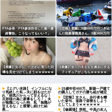
PTA会長「PTA参加拒否した親へ最
【悲報】競艇に8億6000万円つぎ込
終警告。こうなってもいい？」
んだ税務署職員さん、3億3400万円
しか回収できず逝くｗｗｗｗｗｗｗ
ｗｗｗ
【画像】女さん、たわわに実った巨
【画像】全ての太ももを過去にする
峰を見せつけてしまうｗｗｗwｗｗ
フィギュアがこちらｗｗｗｗｗ
ｗｗｗｗｗｗ
【エグい末路】 インフルにな
25歳年収400万。新築一戸建て
り気絶した私→夫に顔をはたか
の購入してガチの勝ち組が確定
れ「病気だからって甘えるな！
【悲報】女さん、歩行者を轢
旦那様の為に家事をしろ！」夫
いた挙句、道路で昼寝をしよう
が無職になった時、私「無職が
としてしまうｗｗｗｗｗｗ
甘えるな」と復讐し続けた結
果…
【修羅場】突然、中高の友人