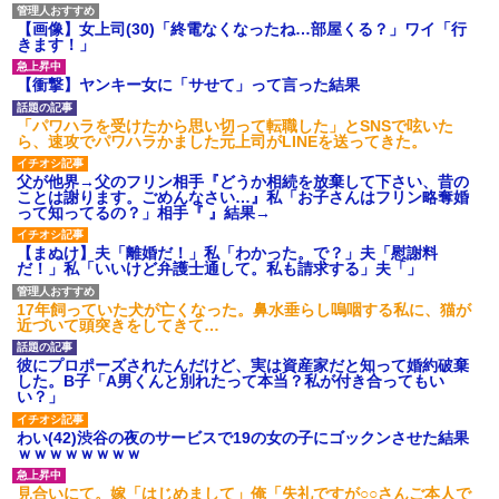
【画像】女上司(30)「終電なくなったね…部屋くる？」ワイ「行
きます！」
放置子が病院送りになったらしい → 俺（二度と帰ってくるなよ…
嫁を半身不随にしやがった恨みは、正直こんなもんじゃ晴れな
【衝撃】ヤンキー女に「サせて」って言った結果
い）
「パワハラを受けたから思い切って転職した」とSNSで呟いた
ら、速攻でパワハラかました元上司がLINEを送ってきた。
医者「糖尿病で余命1年です」 ワイ「知らんわｗどうせ死ぬなら
食べる量増やすわｗ」→結果ｗｗｗｗｗ
父が他界→父のフリン相手『どうか相続を放棄して下さい、昔の
ことは謝ります。ごめんなさい…』私「お子さんはフリン略奪婚
って知ってるの？」相手『 』結果→
【ワロタ】姉から「肉食系14才、乳丸出し、毛はうっすら生えか
け」というタイトルで画像が送られてきた
【まぬけ】夫「離婚だ！」私「わかった。で？」夫「慰謝料
だ！」私「いいけど弁護士通して。私も請求する」夫「」
元旦那から復縁要請。息子「最新型のiPhoneも買えない貧乏は嫌
17年飼っていた犬が亡くなった。鼻水垂らし嗚咽する私に、猫が
だ、再婚して」私「なら父親と暮らせ」息子「やった＾＾」私
近づいて頭突きをしてきて…
（もう手遅れだったんだな…）
彼にプロポーズされたんだけど、実は資産家だと知って婚約破棄
した。B子「A男くんと別れたって本当？私が付き合ってもい
嫁の妹（26歳）がずっとウチに泊まりに来た結果→俺がヤバイｗ
い？」
ｗｗｗｗｗｗｗ
わい(42)渋谷の夜のサービスで19の女の子にゴックンさせた結果
ｗｗｗｗｗｗｗｗ
妻が亡くなったんだけど正直ガチで嬉しい
見合いにて。嫁「はじめまして」俺「失礼ですが○○さんご本人で