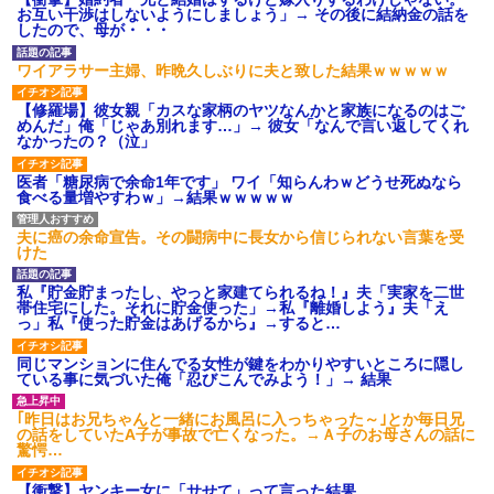
ション鳴らしてんだ！降りてこ
お互い干渉はしないようにしましょう」→ その後に結納金の話を
いよ！」と怒鳴りだし...
したので、母が・・・
【衝撃】報酬100万円超の治験
募集がこちらｗｗｗｗｗ(※画像
ワイアラサー主婦、昨晩久しぶりに夫と致した結果ｗｗｗｗｗ
あり)
【ネット騒然】惨殺されたタ
【修羅場】彼女親「カスな家柄のヤツなんかと家族になるのはご
ワマン頂き女子のこの動画、す
めんだ」俺「じゃあ別れます…」→ 彼女「なんで言い返してくれ
げえええええｗｗｗｗｗｗｗｗ
なかったの？（泣」
ｗｗｗ
【愕然】白のクラウン俺氏、
医者「糖尿病で余命1年です」 ワイ「知らんわｗどうせ死ぬなら
高速道路左車線を制限速度で走
食べる量増やすわｗ」→結果ｗｗｗｗｗ
った結果wwwwwwwwwwww
百年の恋12-899 食べた量を
張り合ってくる
夫に癌の余命宣告。その闘病中に長女から信じられない言葉を受
けた
【悲報】佐藤輝明・・・２軍
でも盛大にやらかす←あまり悲
しませないでくれ
私『貯金貯まったし、やっと家建てられるね！』夫「実家を二世
帯住宅にした。それに貯金使った」→私『離婚しよう』夫「え
っ」私『使った貯金はあげるから』→すると…
同じマンションに住んでる女性が鍵をわかりやすいところに隠し
ている事に気づいた俺「忍びこんでみよう！」→ 結果
｢昨日はお兄ちゃんと一緒にお風呂に入っちゃった～｣とか毎日兄
の話をしていたA子が事故で亡くなった。→Ａ子のお母さんの話に
驚愕…
【衝撃】ヤンキー女に「サせて」って言った結果