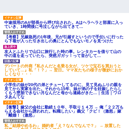
中途採用のAが部長から呼び出された。Aはヘラヘラと部屋に入っ
ていき、1時間後に号泣しながら出てきて…
【考察】兄嫁急死の1年後、兄が引越すというので手伝いに行った
ら下着が入った引き出しの奥にとんでもないモノを見つけた
友人とふたりで山口に旅行した時の事。レンタカーを借りて山の
中の道を走っていたら、突然ガガッ！って音がして…
デパートの外商『私さんだと名乗る女が、ツケで宝石を買おうと
していて…』私「！？」→ 翌日。ママ友たちの様子が微妙におか
しくなり・・・
小学生の妹が20代の弟とチューしてるのに、見て見ぬふりの親を
見てから実家を出た。それから15年、妹が弟の子を妊娠したらし
くもう堕胎できない月なんだと母から連絡がきた…｜生活｜ワロ
タあんてな
【衝撃】嫁父の会社に勤続１０年、手取り１４万 → 俺「２２万も
らえる会社から誘われた。転職したい」義父「クビ！（激怒」嫁
「離婚！（激怒」
私「結婚やめるわ」 婚約者「え？なんでなんで？」 → 放置した