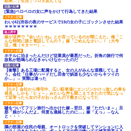
結果…｜生活｜ワロタあんてな
[緊急]ベロベロの女に声をかけて行為してきた結果
わい(42)渋谷の夜のサービスで19の女の子にゴックンさせた結果
ｗｗｗｗｗｗｗｗ
嫁が涙声で『会いたいね』とか言っているのが聞こえた。俺「こ
んな時間に誰と電話してんの？」嫁「ごめんなさい…！（大号
泣」俺（キターー）→
ホテルに泊まったんだけど従業員が最悪だった。折角の旅行で何
故私が怒鳴られなきゃいけなかったのだ
【衝撃】ある工場に配属すると、女の人がみんな退職してしま
う。会社「仕事がハードだし田舎で娯楽も少ないからキツイの
か…」→ 実際は違った
【GJ!】会社から帰宅中、広い駐車場にエンジンかけっ放しの車を
発見。しかも「ヒィ～」みたいな声も聞こえてきたので気になっ
て近寄ったら女の子がおっさんの下敷きになってた
嘘をついてフリン旅行へ出かけた嫁→翌日、嫁「ただいま～」旦
那「娘がシんだよ。何度も連絡したのに…」嫁「えっ」→なん
と・・・
隣の部屋の住民の母親、オートロックを突破してマンションに入
り込んできたみたいで、ずっとドアの前で喚いてて滅茶苦茶うる