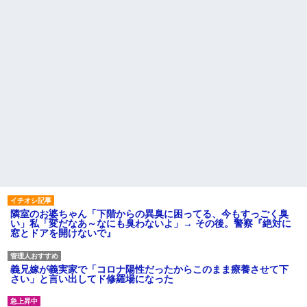
隣室のお婆ちゃん「下階からの異臭に困ってる、今もすっごく臭
い」私「変だなあ～なにも臭わないよ」→ その後。警察『絶対に
窓とドアを開けないで』
義兄嫁が義実家で「コロナ陽性だったからこのまま療養させて下
さい」と言い出してド修羅場になった