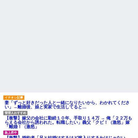
旦那（４０半ば）の夜の要求
告された友達A。「会いに来てほ
に応えるのがしんどくなってき
しい」と言うので彼女の好きな
て、そっちだけダメになってく
もの沢山もっていったんだけ
れたらと思ってジャンクフード
ど、なんとBが手渡した物は…
や甘菓子を食わせ続けた。→１
【悲報】 ヒコロヒー コンビニ
年半で予想外の結果に・・・
で割引おにぎりは〝絶対買わな
【悲報】俺の行為人生があと5
い〟理由で炎上ｗｗｗ
年wwwwその理由がこれ
マックの招待券を使おうとし
病院の待合室で子供がドタバ
たら店員に番号を聞かれた。激
タ走ってギャーギャー騒いでて
怒した僕は「どうしてくれんね
も親はスマホポチポチか談笑で
ん！！！無料券よこせ
放置
や！！！！」と怒鳴って…
PTA会長「PTA参加拒否した親
ハードオフに売っていた4万
へ最終警告。こうなってもい
4000円のフィギュアがヤバすぎ
い？」
るｗｗｗｗｗｗ「こんな高い
の？ｗｗ」「逆に超安い」
隣に住んでる義弟嫁が私に張
り合いたがる。「海外どこ行っ
私「ちょっと、人の家の金庫
た？」と聞いては私が行ってな
触らないでよ！」キチママ『そ
いところへ行き「幼稚園どこに
こに金庫があったから、開けて
入れる？習い事は？」と根掘り
みようとしただけ☆』義兄「泥
葉掘り
は出てけ！二度と来るな！」結
妻「ずっと好きだった人と一緒になりたいから、わかれてくださ
果・・・
主な税金の成り立ちを調べて
い」→離婚後、娘と実家で生活してると…
みたよ
私「初めて飲む味だけどなん
のお茶？」彼「ちっ！」私「」
【衝撃】嫁父の会社に勤続１０年、手取り１４万 → 俺「２２万も
【GIF】JSのカンチョーワロ
らえる会社から誘われた。転職したい」義父「クビ！（激怒」嫁
タ
「離婚！（激怒」
後続車にクラクションを鳴ら
され彼氏が逆切れ。「何クラク
【衝撃】婚約者「兄と結婚はするけど嫁入りするわけじゃない。