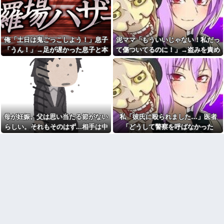
羅場になり…
ｗｗｗｗｗｗｗｗｗｗｗｗｗｗ
FO案件！！→スレ民の反応
は？？
【仰天】X、メンエス嬢とラウ
ンジ嬢が熾烈な女の争いを繰り
中学時代に俺だけを執拗にい
広げ対戦型になってしまうw w
じめてきた秀才のA！推薦入試の
w w w w w w
朝、奴の習性を利用して道端の
俺「土日は鬼ごっこしよう！」息子
泥ママ「もういいじゃない！私だっ
ガラス破片を踏ませて自転車を
【速報】THE TIMEの女子ア
「うん！」→足が遅かった息子と本
て傷ついてるのに！」→盗みを責め
パンクさせたｗｗｗざまぁｗｗ
ナ、前屈みで乳パッドのような
ｗｗｗｗ
気で遊び続けた10年後…
られた泥ママがまさかの被害者アピ
ものが見えてしまう
帰省した私（29歳事務職）
ール。その言い分に周囲から笑いが
友人「冗談じゃん」彼女「や
「ハンバーグ食べたい」→オカ
めてよ…」→居酒屋での悪ノリ
漏れてしまい…
ン「ハンバーグに唐揚げサラダ
が原因で、なぜか俺まで責めら
と手作りコーンスープ添えた
れることになり…
で！」なぜ実家の母親は子供が
夫に「自炊を覚えて！一緒に
30歳になっても「高校生運動部
料理しよう」と言ったら、レス
レベルのガッツリ飯」を作って
母が妊娠。父は思い当たる節がない
私「彼氏に殴られました…」医者
トランの予約をされた。自炊計
しまうのか？
画は完全に狂って…
らしい。それもそのはず...相手は中
「どうして警察を呼ばなかった
『ちょーだい』の一言を言え
冷凍庫パンパン問題がずっと
ば「許可を取った」「すでに私
1の...
の？」→医師の厳しい一言で考え方
付きまとっている。ふるさと納
の物」と思ってる奴がいる。い
が変わり…
税も頼みたいけれど入れる場所
くら断っても説教しても分から
がない
ない。挙句にとある本の一部を
見せてきて「争いのない民族は
義母「もっと気楽にしていい
ね
のよ」俺「ありがとうございま
す…」→アットホームすぎる嫁
幼稚な義弟夫婦が大嫌い。低
実家になじめず…
学歴だしパラサイトだし夫婦揃
って太ってるし。義母にベタベ
結婚1年目にして家庭が冷え切
タ甘えて「ジュース飲みた～
ってる。俺は嫁に無視され続け
い」何かあるとすぐ「親に言い
てる
つけてやる！」
もう先が長くないと20代で宣