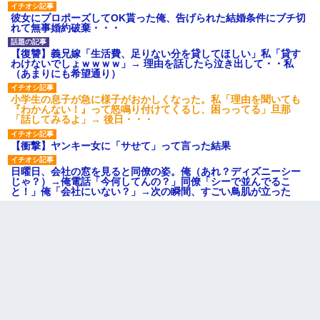
彼女にプロポーズしてOK貰った俺、告げられた結婚条件にブチ切
れて無事婚約破棄・・・
【復讐】義兄嫁「生活費、足りない分を貸してほしい」私「貸す
わけないでしょｗｗｗｗ」→ 理由を話したら泣き出して・・私
（あまりにも希望通り）
小学生の息子が急に様子がおかしくなった。私「理由を聞いても
『わかんない！』って怒鳴り付けてくるし、困っってる」旦那
「話してみるよ」→ 後日・・・
【衝撃】ヤンキー女に「サせて」って言った結果
日曜日、会社の窓を見ると同僚の姿。俺（あれ？ディズニーシー
じゃ？）→俺電話「今何してんの？」同僚「シーで並んでるこ
と！」俺「会社にいない？」→次の瞬間、すごい鳥肌が立った