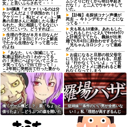
ムシとりに行くから明日早起き
女」と言いふらされて・・・
だな！」 と二人でウキウキして
3/4隣奥「オラァ！いるのは分
いた。
かってんだよ！子供預かれ！(ド
【訃報】名探偵コナン声優が
アケリー！」私(ヒィィィ…)→隣
死去 → 今トンデモナイことにな
奥の旦那さんに相談したら逃げ
ってる・・・
られた。夫に相談してもなにい
ってだこいつ。どうすれば…
夫も私も10連休。あれもした
いこれもしたいと2人でｷｬｯｷｬｳﾌﾌ
生理の予定が８月６日なんだ
と計画立ててたら、義妹が出来
けど７月２９日にドバッと鮮血
婚で5月4日に顔合わせするから
でたから生理かな？って思った
「兄ちゃんヨロシク」って連絡
のよね
が…
「あなた、いい加減にして。
お盆になると旦那の祖父母宅
私達は別れたの！わかってる
に５泊くらいさせられる。旦那
の！天井にへばりついてニタニ
は「行かなくていいよ」って言
タ笑ってないで出て行って！」
うんだけどトメに誘われると断
←2年前に突然出て行った妻から
れなくなってしまう
のメールなんだが…
ねりけしで作った正露丸を飲
【悲報】 ワイ「ラーメン一袋
ませたら｢すっげー効いた。サン
だけじゃ足らんわ！二袋作った
キューな｣と笑顔で返された
ろ！」→結果ｗｗｗ
【熱波】ドイツ、暑すぎて１
友人の親が営む店で車を購入
ヶ月で９６００人死亡
しただけなのに、友人から「裏
切った」と責められるようにな
【熱波】ドイツ、暑すぎて１
った理由が理解できず…
ヶ月で９６００人死亡
俺「ゲーム機どこ？」親「ちょっと
従姉妹「条件のいい男が全然いな
サッカークラブに通ってるＡ
【画像】ディズニーのおいな
借りたよ」→どうぶつの森を開いた
い！」私「理想が高すぎるんじ
くんが急に海外へ引っ越すこと
り巻（600円）、流石にアレすぎ
瞬間、村が大変なことになってい
ゃ…？」→婚活の愚痴を聞き続けた
に。一番仲良くしてた息子がシ
て賛否両論の大炎上をしてしま
ョックを受けて...
うw w w w w w w他
て…
結果…