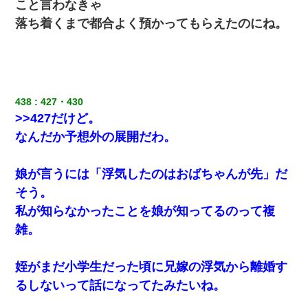
こと言わなきゃ
落ち着くまで都合よく預かってもらえたのにね。
さっき嫁から、「愛しています」ってメールが届いた。俺も「愛
してます」って送ったら
全く親しくないママ友Aから突然「飲み会しよう」と誘われたがお
断りした。後日Aの企みを知ってゾッとするやら腹立つやら！
438
427・430
>>427だけど。
デパートの外商『私さんだと名乗る女が、ツケで宝石を買おうと
していて…』私「！？」→ 翌日。ママ友たちの様子が微妙におか
なんだか予想外の展開だわ。
しくなり・・・
娘が言うには「浮気したのはおばちゃんが先」だ
【悲報】姉と入浴中に大きくなってしまった結果ｗｗｗｗｗｗｗ
ｗ
そう。
私が知らなかったことを娘が知ってるのって複
放置子が病院送りになったらしい → 俺（二度と帰ってくるなよ…
雑。
嫁を半身不随にしやがった恨みは、正直こんなもんじゃ晴れな
い）
姪がまだ小学生だった頃に兄嫁の浮気から離婚す
22歳の頃、父に36歳の男性とお見合いをしてくれと頼まれた。父
るしないって話になってたみたいね。
の親会社の経営者の息子さんだったので、父も喜んで私の写真を
送ったんだが→