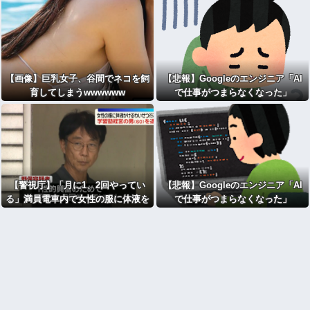
【画像】巨乳女子、谷間でネコを飼
【悲報】Googleのエンジニア「AI
育してしまうwwwwww
で仕事がつまらなくなった」
【警視庁】「月に1、2回やってい
【悲報】Googleのエンジニア「AI
る」満員電車内で女性の服に体液を
で仕事がつまらなくなった」
かけた学習塾経営者を逮捕