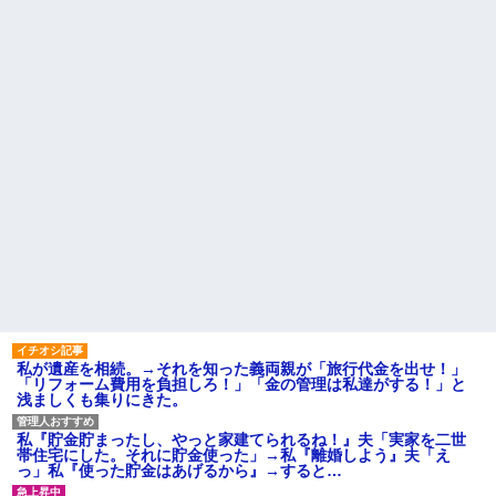
因を探るとまさかの事実が…
AIさん、ドラクエ6を理想的に
アニメ化してしまう
転校生と仲良くなってその子
の家に遊びに行ったら私が小さ
間男が嫁と一緒に「お願いし
い頃に撮った写真があった
ます離婚してください。出来る
だけの償いはします。」とか言
【衝撃】50代女性、京大病院
ってきたからブチ切れて100発ぐ
で脳腫瘍手術→“腫瘍の無い部
らい殴る蹴るでフルボッコに...
位”を摘出 2度「腫瘍ではな
い」と出るも続行、脳幹損傷
ハードオフに売っていた4万
で“植物状態”に
4000円のフィギュアがヤバすぎ
るｗｗｗｗｗｗ「こんな高い
パートの面接で号泣しながら
の？ｗｗ」「逆に超安い」
「ここもダメだったらもう食べ
ていけないんです」って熱弁し
私「ちょっと、人の家の金庫
てた人がいた
触らないでよ！」キチママ『そ
こに金庫があったから、開けて
主な税金の成り立ちを調べて
みようとしただけ☆』義兄「泥
みたよ
は出てけ！二度と来るな！」結
果・・・
私「初めて飲む味だけどなん
のお茶？」彼「ちっ！」私「」
【GIF】JSのカンチョーワロ
私が遺産を相続。→それを知った義両親が「旅行代金を出せ！」
タ
「リフォーム費用を負担しろ！」「金の管理は私達がする！」と
後続車にクラクションを鳴ら
浅ましくも集りにきた。
され彼氏が逆切れ。「何クラク
ション鳴らしてんだ！降りてこ
いよ！」と怒鳴りだし...
私『貯金貯まったし、やっと家建てられるね！』夫「実家を二世
帯住宅にした。それに貯金使った」→私『離婚しよう』夫「え
【衝撃】報酬100万円超の治験
っ」私『使った貯金はあげるから』→すると…
募集がこちらｗｗｗｗｗ(※画像
あり)