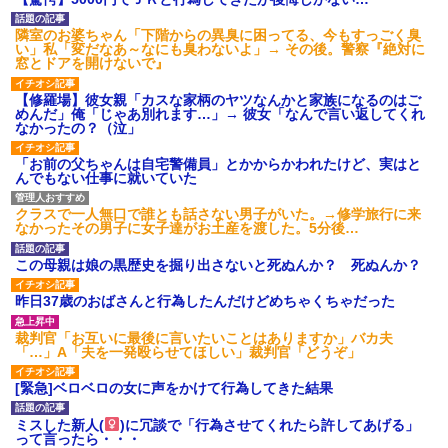
隣室のお婆ちゃん「下階からの異臭に困ってる、今もすっごく臭
い」私「変だなあ～なにも臭わないよ」→ その後。警察『絶対に
窓とドアを開けないで』
【修羅場】彼女親「カスな家柄のヤツなんかと家族になるのはご
めんだ」俺「じゃあ別れます…」→ 彼女「なんで言い返してくれ
なかったの？（泣」
「お前の父ちゃんは自宅警備員」とかからかわれたけど、実はと
んでもない仕事に就いていた
クラスで一人無口で誰とも話さない男子がいた。→修学旅行に来
なかったその男子に女子達がお土産を渡した。5分後…
この母親は娘の黒歴史を掘り出さないと死ぬんか？ 死ぬんか？
昨日37歳のおばさんと行為したんだけどめちゃくちゃだった
裁判官「お互いに最後に言いたいことはありますか」バカ夫
「…」A「夫を一発殴らせてほしい」裁判官「どうぞ」
[緊急]ベロベロの女に声をかけて行為してきた結果
ミスした新人(
)に冗談で「行為させてくれたら許してあげる」
って言ったら・・・