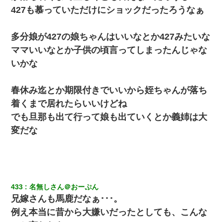
427も慕っていただけにショックだったろうなぁ
ワイ144kg彼女98kgデブカップル、1年間毎日行為しまくった結
果
多分娘が427の娘ちゃんはいいなとか427みたいな
【悲報】嫁がワイのこと嫌いっぽいから単身赴任した結果
ママいいなとか子供の頃言ってしまったんじゃな
いかな
13歳娘が元嫁のところから逃げてきた。どう扱ったらいいのかわ
からない
春休み迄とか期限付きでいいから姪ちゃんが落ち
着くまで居れたらいいけどね
【衝撃】婚約者「兄と結婚はするけど嫁入りするわけじゃない。
お互い干渉はしないようにしましょう」→ その後に結納金の話を
でも旦那も出て行って娘も出ていくとか義姉は大
したので、母が・・・
変だな
私「結婚やめるわ」 婚約者「え？なんでなんで？」 → 放置した
結果…｜生活｜ワロタあんてな
嫁の妹（26歳）がずっとウチに泊まりに来た結果→俺がヤバイｗ
ｗｗｗｗｗｗｗ
433
名無しさん＠おーぷん
兄嫁さんも馬鹿だなぁ･･･。
例え本当に昔から大嫌いだったとしても、こんな
ホテルに泊まったんだけど従業員が最悪だった。折角の旅行で何
故私が怒鳴られなきゃいけなかったのだ