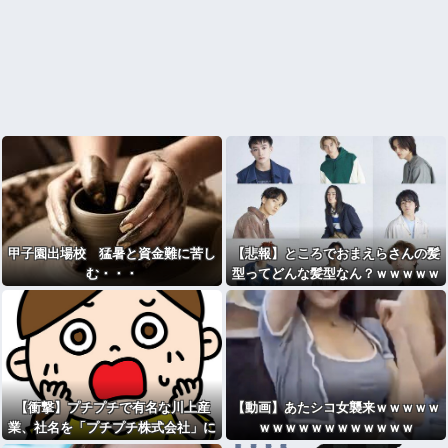
甲子園出場校 猛暑と資金難に苦し
【悲報】ところでおまえらさんの髪
む・・・
型ってどんな髪型なん？ｗｗｗｗｗ
ｗｗｗｗｗ
【衝撃】プチプチで有名な川上産
【動画】あたシコ女襲来ｗｗｗｗｗ
業、社名を「プチプチ株式会社」に
ｗｗｗｗｗｗｗｗｗｗｗｗ
変更されるｗｗｗｗｗ