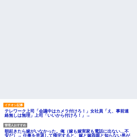
テレワーク上司「会議中はカメラ付けろ！」女社員「え、事前連
絡無しは無理」上司「いいから付けろ！」→
朝起きたら嫁がいなかった。俺（嫁も嫁実家も電話に出ない…不
安だ）→ 仕事を早退して帰宅すると、嫁と嫁両親と知らない男が