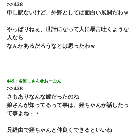
妻「ずっと好きだった人と一緒になりたいから、わかれてくださ
>>438
い」→離婚後、娘と実家で生活してると…
申し訳ないけど、外野としては面白い展開だわｗ
やっぱりねぇ、世話になって人に暴言吐くような
人なら
なんかあるだろうなとは思ったわｗ
445
名無しさん＠おーぷん
>>438
さもありなんな嫁だったのね
娘さんが知ってるって事は、姪ちゃんが話したっ
て事よね・・
兄経由で姪ちゃんと仲良くできるといいね