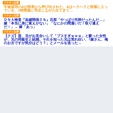
中途採用のAが部長から呼び出された。Aはヘラヘラと部屋に入っ
ていき、1時間後に号泣しながら出てきて…
ＤＮＡ検査『血縁関係０％』旦那「やっぱり托卵だったんだ…」
嫁「本当に身に覚えがない」「なにかの間違いだ！取り違え
だ！」→ 嫁「あっ」
【クズ】昔、兄がお見合いして「ブスすぎｗｗｗ」と断った女性
が、兄の同級生と結婚。それを知った兄は荒れ狂い、｢嫁さん、俺
のお古ですが気分はどう？」とメールを送った→