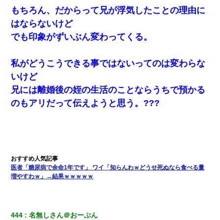
もちろん、だからって兄が浮気したことの理由に
書店「息子さんが万引きしました」私「はっ？(息子目の前にいる
はならないけど
し…)うちの子ではないので迎えに行きません」→息子を名乗って
た人物の正体が判明するも・・・
でも印象がずいぶん変わってくる。
宅飲みで女友達の乳を見てしまった・・・
私がどうこうできる事ではないってのは変わらな
いけど
10年ほど前、息子がまだ年中だった時に離婚したんだけど、一昨
兄には離婚後の姪の生活のことならうちで預かる
年の暮れに突然息子が職場を訪ねてきた。
のもアリだって伝えようと思う。???
元夫の連れ子「俺の結婚式の時くらい、母親としての責任を果た
そうとは思わないのか！」→どうも連れ子は…
夫に癌の余命宣告。その闘病中に長女から信じられない言葉を受
けた
医者「糖尿病で余命1年です」 ワイ「知らんわｗどうせ死ぬなら食べる量
増やすわｗ」→結果ｗｗｗｗｗ
妹が嘘つきな元カレと寄りを戻してしまったという話をしていた
ら、旦那の顔が曇って雰囲気が一転。そそくさと話を切り上げて
いつもより早く寝付いてしまった…｜生活｜ワロタあんてな
444
名無しさん＠おーぷん