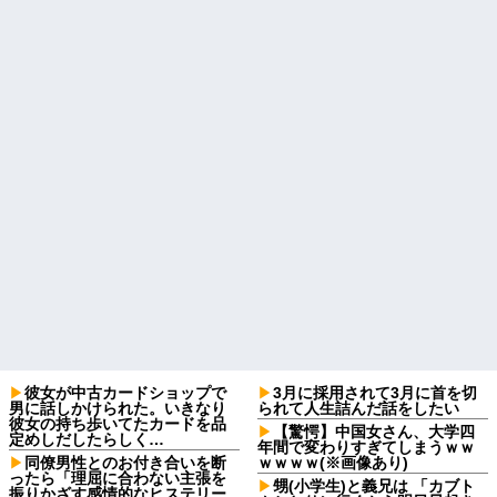
彼女が中古カードショップで
3月に採用されて3月に首を切
男に話しかけられた。いきなり
られて人生詰んだ話をしたい
彼女の持ち歩いてたカードを品
【驚愕】中国女さん、大学四
定めしだしたらしく…
年間で変わりすぎてしまうｗｗ
同僚男性とのお付き合いを断
ｗｗｗｗ(※画像あり)
ったら「理屈に合わない主張を
甥(小学生)と義兄は 「カブト
振りかざす感情的なヒステリー