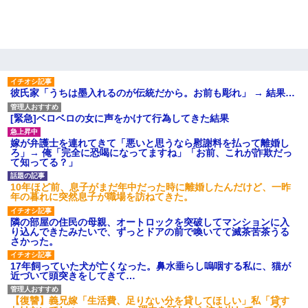
彼氏家「うちは墨入れるのが伝統だから。お前も彫れ」 → 結果…
[緊急]ベロベロの女に声をかけて行為してきた結果
嫁が弁護士を連れてきて「悪いと思うなら慰謝料を払って離婚し
ろ」→ 俺「完全に恐喝になってますね」「お前、これが詐欺だっ
て知ってる？」
10年ほど前、息子がまだ年中だった時に離婚したんだけど、一昨
年の暮れに突然息子が職場を訪ねてきた。
隣の部屋の住民の母親、オートロックを突破してマンションに入
り込んできたみたいで、ずっとドアの前で喚いてて滅茶苦茶うる
さかった。
17年飼っていた犬が亡くなった。鼻水垂らし嗚咽する私に、猫が
近づいて頭突きをしてきて…
【復讐】義兄嫁「生活費、足りない分を貸してほしい」私「貸す