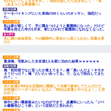
わけないでしょｗｗｗｗ」→ 理由を話したら泣き出して・・私
（あまりにも希望通り）
ケーキバイキングにいた単独の50くらいのオッサン、強烈だっ
た。
私は家が貧しくて、手に職をつけようと看護師になった。だけど
卒業を控えた年の1月末、車にひかれて看護師になれなくなった。
夫に癌の余命宣告。その闘病中に長女から信じられない言葉を受
けた
童貞俺、宅飲みした女友達2人を家に泊めた結果ｗｗｗｗｗｗ
俺「初対面でなに言ったか覚えてる？」嫁「臭いんだよ！キモオ
タ？だっけ？」俺「だいたい合ってる。で、なんで告白してきた
の？」→
夫の友達がBBQを定期的に開催して夫婦で参加してたんだけど、
女性側のリーダーみたいな人に「BBQは友達とやりなよ！」と言
われて…
体中に赤い蕁麻疹みたいなのができて、皮膚科にいったら「ジベ
ル薔薇色ひこう疹」という症状だと言われた