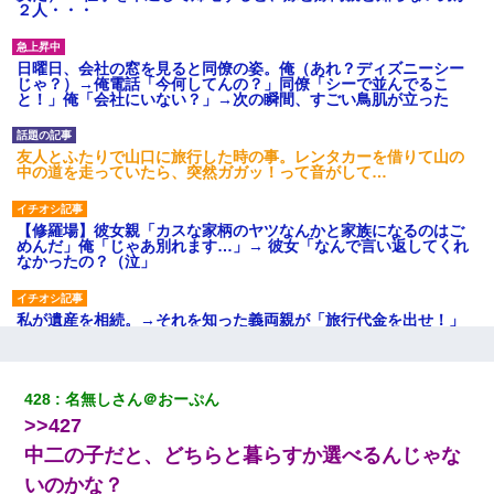
２人・・・
日曜日、会社の窓を見ると同僚の姿。俺（あれ？ディズニーシー
じゃ？）→俺電話「今何してんの？」同僚「シーで並んでるこ
と！」俺「会社にいない？」→次の瞬間、すごい鳥肌が立った
友人とふたりで山口に旅行した時の事。レンタカーを借りて山の
中の道を走っていたら、突然ガガッ！って音がして…
【修羅場】彼女親「カスな家柄のヤツなんかと家族になるのはご
めんだ」俺「じゃあ別れます…」→ 彼女「なんで言い返してくれ
なかったの？（泣」
私が遺産を相続。→それを知った義両親が「旅行代金を出せ！」
「リフォーム費用を負担しろ！」「金の管理は私達がする！」と
浅ましくも集りにきた。
428
名無しさん＠おーぷん
【衝撃】職場に入って来た綺麗な新人さんに職場を案内すること
>>427
に → 新人「ドンッ！」私「！？」→ 突然、突き飛ばされて左手
の甲を踏みつけられて…
中二の子だと、どちらと暮らすか選べるんじゃな
いのかな？