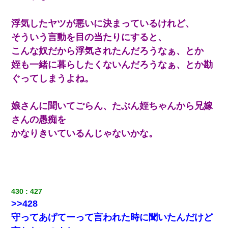
同じマンションに住んでる女性が鍵をわかりやすいところに隠し
ている事に気づいた俺「忍びこんでみよう！」→ 結果
浮気したヤツが悪いに決まっているけれど、
夫の友達がBBQを定期的に開催して夫婦で参加してたんだけど、
そういう言動を目の当たりにすると、
女性側のリーダーみたいな人に「BBQは友達とやりなよ！」と言
われて…
こんな奴だから浮気されたんだろうなぁ、とか
姪も一緒に暮らしたくないんだろうなぁ、とか勘
ワイアラサー主婦、昨晩久しぶりに夫と致した結果ｗｗｗｗｗ
ぐってしまうよね。
【まぬけ】夫「離婚だ！」私「わかった。で？」夫「慰謝料
娘さんに聞いてごらん、たぶん姪ちゃんから兄嫁
だ！」私「いいけど弁護士通して。私も請求する」夫「」
さんの愚痴を
かなりきいているんじゃないかな。
【報告者がキチ】嫁「妊娠した」俺『それじゃあ皆に祝ってもら
おう』友人達を家に連れ帰ってホームパーティー→俺『皆に祝え
てもらえて良かったな！』→
彼女(美人女医)にネックレスをプレゼント。「こんな安物を渡すく
らいなら、渡さないほうがマシだからね」→ ６０万したと話した
430
427
ら・・・
>>428
守ってあげてーって言われた時に聞いたんだけど
アパートのドアに『ハンザイ者！この人はさいあくの人です』と
張り紙が！大家「面倒はごめんだよ」私「はあ」→警察に行き、