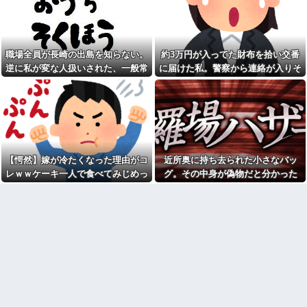
コトメ「遺産を返しなさ
元職場の要注意オバサン、引
い！」私「遺言どおりです
っ越し先でご近所になり粘着開
が？」→夫の遺産を巡る話し合
始！！「どこまで送って！」か
いが思わぬ展開になって…
ら始まり半年も経つと「お金貸
してくれない？」断ると翌日、
俺(52)、女(28)との不倫が嫁に
玄関前にゴミが置かれる
職場全員が長崎の出島を知らない。
約3万円が入ってた財布を拾い交番
発覚。離婚に応じたはずの嫁か
らエグすぎる攻撃が恐ろしすぎ
元職場の要注意オバサン、引
逆に私が変な人扱いされた、一般常
に届けた私。警察から連絡が入りそ
る
っ越し先でご近所になり粘着開
識だと思ってたのに
の金が私のものになった結果...
始！！「どこまで送って！」か
息子に『葵』と名付けたら、
ら始まり半年も経つと「お金貸
初対面では必ず女の子だと思わ
してくれない？」断ると翌日、
れる。同じ名前でも避けられな
玄関前にゴミが置かれる
かった勘違いとは…
お盆になると旦那の祖父母宅
俺「ゲーム機どこ？」親「ち
に５泊くらいさせられる。旦那
ょっと借りたよ」→どうぶつの
は「行かなくていいよ」って言
森を開いた瞬間、村が大変なこ
うんだけどトメに誘われると断
【愕然】嫁が冷たくなった理由がコ
近所奥に持ち去られた小さなバッ
とになっていて…
れなくなってしまう
レｗｗケーキ一人で食べてみじめっ
グ。その中身が偽物だと分かった
【画像】俺たちの姫、佳子さ
嫁「最近さ、家事に気持ちが
まのお気に入りのドレスがこち
て言われてた・・・
時、どんな顔をするのか楽しみで…
こもってないよね」俺「ちゃん
らです←コレは可愛過ぎるw w
とやってるだろ」→分担してい
w w w w w w
たはずの家事を巡って夫婦で揉
【速報】ルフィの幹部、懲役
めることに…
20年に決定する←コレは妥当
【驚愕】サークルで付き合っ
か？？？？？？？
た男が既婚者だった！しかも妻
シャウエッセン公式、またこ
から直接電話が来たんだがｗｗ
ういうのでいい丼をポスト
ｗｗ
【画像】令和最新版の宇垣美
引越して一週間経った頃、隣
里さん←こう言うのでいいんだ
の奥さんから「掃除機の音がう
よが目一杯詰まってると話題にw
るさい」と苦情があった。静か
w w w w w w w w
に暮らしていたはずなのに、原