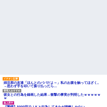
姉旦那の友達「ほんとのパパだよ～」私のお腹を触ってほざく。
→思わず手を叩いて振り払ったら…
彼女との行為を録画した結果→衝撃の事実が判明したｗｗｗｗｗ
ｗ
【驚愕】5000円でＪＫと行為してきたが後悔しかない…