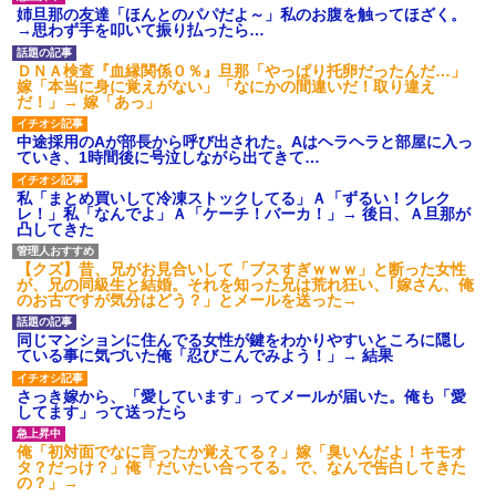
姉旦那の友達「ほんとのパパだよ～」私のお腹を触ってほざく。
【ネット騒然】惨殺されたタ
→思わず手を叩いて振り払ったら…
ワマン頂き女子のこの動画、す
げえええええｗｗｗｗｗｗｗｗ
ｗｗｗ
ＤＮＡ検査『血縁関係０％』旦那「やっぱり托卵だったんだ…」
嫁「本当に身に覚えがない」「なにかの間違いだ！取り違え
【愕然】白のクラウン俺氏、
だ！」→ 嫁「あっ」
高速道路左車線を制限速度で走
った結果wwwwwwwwwwww
中途採用のAが部長から呼び出された。Aはヘラヘラと部屋に入っ
百年の恋12-899 食べた量を
ていき、1時間後に号泣しながら出てきて…
張り合ってくる
【悲報】佐藤輝明・・・２軍
私「まとめ買いして冷凍ストックしてる」Ａ「ずるい！クレク
でも盛大にやらかす←あまり悲
レ！」私「なんでよ」Ａ「ケーチ！バーカ！」→ 後日、Ａ旦那が
しませないでくれ
凸してきた
【クズ】昔、兄がお見合いして「ブスすぎｗｗｗ」と断った女性
が、兄の同級生と結婚。それを知った兄は荒れ狂い、｢嫁さん、俺
のお古ですが気分はどう？」とメールを送った→
同じマンションに住んでる女性が鍵をわかりやすいところに隠し
ている事に気づいた俺「忍びこんでみよう！」→ 結果
さっき嫁から、「愛しています」ってメールが届いた。俺も「愛
してます」って送ったら
俺「初対面でなに言ったか覚えてる？」嫁「臭いんだよ！キモオ
タ？だっけ？」俺「だいたい合ってる。で、なんで告白してきた
の？」→