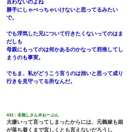
言わないのよね
見回りで犯人が捕まったが、それが…｜生活｜ヌルポあんてな
勝手にしゃべっちゃいけないと思ってるみたい
で。
今日夫の実家に泊ったんだけど、朝起きたら股間がなんかモッコ
リしてた
でも浮気した兄について行きたくないってのはま
小2の頃、妹と昼寝してたら家が火事になってて気づくと逃げ場が
だしも
なかった。妹を抱き締めて「ﾀﾋんじゃうよ」って泣いてたら…
母親にもってのは何かあるのかなって邪推してし
まうのも事実。
彼氏の家に泊まる事になり、ゲームで盛り上がってさぁ寝よう！
と電気を消すとミシッって音が…彼「ちょっと待ってて」→勢い
よくドアを開けるとなんと…
でもま、私がどうこう言うのは拙いと思って成り
行きを見守ってる所なんだ。
クラスで一人無口で誰とも話さない男子がいた。→修学旅行に来
なかったその男子に女子達がお土産を渡した。5分後…
３２歳俺「ずっと好きでした！！付き合って下さい！」 ２５歳
彼女「うん！！絶対幸せになろうね！！！！」 → ７年後ｗｗ
ｗｗｗ
432
名無しさん＠おーぷん
大嫌いって言ってしまったからには、元義嫁も娘
彼氏家「うちは墨入れるのが伝統だから。お前も彫れ」 → 結果…
が落ち着くまで宜しくとも言えないだろうし