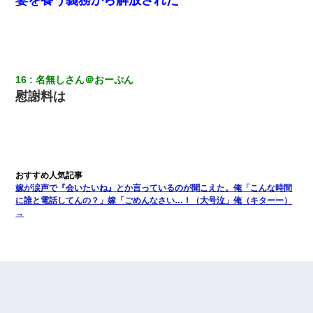
16
名無しさん＠おーぷん
慰謝料は
嫁が涙声で『会いたいね』とか言っているのが聞こえた。俺「こんな時間
に誰と電話してんの？」嫁「ごめんなさい…！（大号泣」俺（キターー）
→