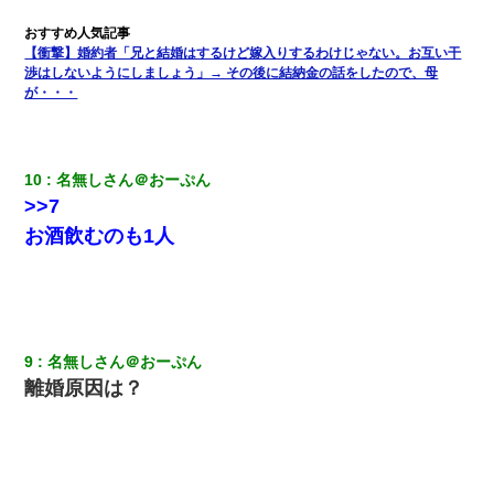
隣の部屋の住民の母親、オートロックを突破してマンションに入
り込んできたみたいで、ずっとドアの前で喚いてて滅茶苦茶うる
さかった。
【衝撃】婚約者「兄と結婚はするけど嫁入りするわけじゃない。お互い干
渉はしないようにしましょう」→ その後に結納金の話をしたので、母
が・・・
放置子が病院送りになったらしい → 俺（二度と帰ってくるなよ…
嫁を半身不随にしやがった恨みは、正直こんなもんじゃ晴れな
い）
10
名無しさん＠おーぷん
高1のとき男に襲われ、不妊の叔母に頼まれて出産。→叔母夫婦が
>>7
養子縁組してアメリカに子供を連れ帰った。→9・11で叔母夫婦が
亡くなってしまい…
お酒飲むのも1人
妹が嘘つきな元カレと寄りを戻してしまったという話をしていた
ら、旦那の顔が曇って雰囲気が一転。そそくさと話を切り上げて
いつもより早く寝付いてしまった…｜生活｜ワロタあんてな
9
名無しさん＠おーぷん
友人「酒の勢いで女先輩をホテルに連れ込んだｗｗｗｗｗ」俺
離婚原因は？
「…」
同じマンションに住んでる女性が鍵をわかりやすいところに隠し
ている事に気づいた俺「忍びこんでみよう！」→ 結果