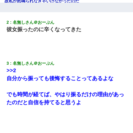
故私が怒鳴られなきゃいけなかったのだ
宅飲みで女友達の乳を見てしまった・・・
2
名無しさん＠おーぷん
彼女振ったのに辛くなってきた
小学生の息子が急に様子がおかしくなった。私「理由を聞いても
『わかんない！』って怒鳴り付けてくるし、困っってる」旦那
「話してみるよ」→ 後日・・・
デパートの外商『私さんだと名乗る女が、ツケで宝石を買おうと
していて…』私「！？」→ 翌日。ママ友たちの様子が微妙におか
3
名無しさん＠おーぷん
しくなり・・・
>>2
自分から振っても後悔することってあるよな
我が家のガレージに見知らぬ車。俺「もしもし、玄関にもシャッ
ターリモコンあるだろ？DOWNのボタン押してｗ」→ 待つこと１
時間弱・・・
でも時間が経てば、やはり振るだけの理由があっ
たのだと自信を持てると思うよ
小学生の妹が20代の弟とチューしてるのに、見て見ぬふりの親を
見てから実家を出た。それから15年、妹が弟の子を妊娠したらし
くもう堕胎できない月なんだと母から連絡がきた…｜生活｜ワロ
タあんてな
彼氏の家に泊まる事になり、ゲームで盛り上がってさぁ寝よう！