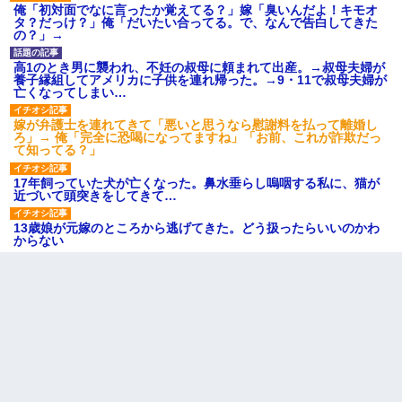
俺「初対面でなに言ったか覚えてる？」嫁「臭いんだよ！キモオ
タ？だっけ？」俺「だいたい合ってる。で、なんで告白してきた
の？」→
高1のとき男に襲われ、不妊の叔母に頼まれて出産。→叔母夫婦が
養子縁組してアメリカに子供を連れ帰った。→9・11で叔母夫婦が
亡くなってしまい…
嫁が弁護士を連れてきて「悪いと思うなら慰謝料を払って離婚し
ろ」→ 俺「完全に恐喝になってますね」「お前、これが詐欺だっ
て知ってる？」
17年飼っていた犬が亡くなった。鼻水垂らし嗚咽する私に、猫が
近づいて頭突きをしてきて…
13歳娘が元嫁のところから逃げてきた。どう扱ったらいいのかわ
からない