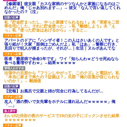
【修羅場】彼女親「カスな家柄のヤツなんかと家族になるのはご
【ネット騒然】惨殺されたタ
めんだ」俺「じゃあ別れます…」→ 彼女「なんで言い返してくれ
ワマン頂き女子のこの動画、す
なかったの？（泣」
げえええええｗｗｗｗｗｗｗｗ
ｗｗｗ
私『貯金貯まったし、やっと家建てられるね！』夫「実家を二世
【愕然】白のクラウン俺氏、
帯住宅にした。それに貯金使った」→私『離婚しよう』夫「え
高速道路左車線を制限速度で走
っ」私『使った貯金はあげるから』→すると…
った結果wwwwwwwwwwww
百年の恋12-899 食べた量を
アパートのドアに『ハンザイ者！この人はさいあくの人です』と
張り合ってくる
張り紙が！大家「面倒はごめんだよ」私「はあ」→警察に行き、
【悲報】佐藤輝明・・・２軍
見回りで犯人が捕まったが、それが…｜生活｜ヌルポあんてな
でも盛大にやらかす←あまり悲
しませないでくれ
医者「糖尿病で余命1年です」 ワイ「知らんわｗどうせ死ぬなら
食べる量増やすわｗ」→結果ｗｗｗｗｗ
出張中の旦那から『フリンしやがって、このクズ』と電話が。私
「本当に家まで来たの？証拠は？」旦那「俺の言葉が信じられな
いのか！」→ 離婚後
【悲報】お風呂で父親と姉が完全に行為してるんだが...
友人「酒の勢いで女先輩をホテルに連れ込んだｗｗｗｗｗ」俺
「…」
わい(42)渋谷の夜のサービスで19の女の子にゴックンさせた結果
ｗｗｗｗｗｗｗｗ