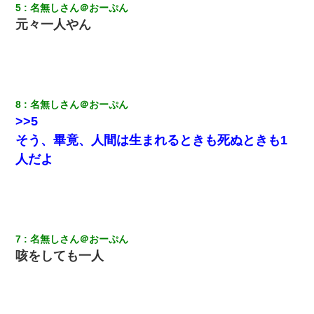
と電気を消すとミシッって音が…彼「ちょっと待ってて」→勢い
5
名無しさん＠おーぷん
よくドアを開けるとなんと…
元々一人やん
婚活パーティーでよく会う美女がいた。こんな完璧な容姿を持っ
てしても結婚て難しいんだなぁ…と思ってた
嫁の妹（26歳）がずっとウチに泊まりに来た結果→俺がヤバイｗ
8
名無しさん＠おーぷん
ｗｗｗｗｗｗｗ
>>5
そう、畢竟、人間は生まれるときも死ぬときも1
新築の家で。クラクラするくらいの「白粉の匂い」が鼻につくも
嫁＆娘「そんな匂いしない…」ある日、友人奥「素敵なアンティ
人だよ
ークですね！」俺（！？）
【驚愕】5000円でＪＫと行為してきたが後悔しかない…
7
名無しさん＠おーぷん
テレワーク上司「会議中はカメラ付けろ！」女社員「え、事前連
絡無しは無理」上司「いいから付けろ！」→
咳をしても一人
ナンパにほいほい付いていった私、地獄に落ちる