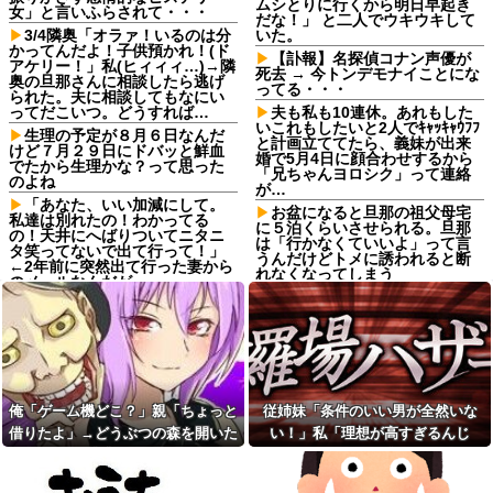
ムシとりに行くから明日早起き
女」と言いふらされて・・・
だな！」 と二人でウキウキして
3/4隣奥「オラァ！いるのは分
いた。
かってんだよ！子供預かれ！(ド
【訃報】名探偵コナン声優が
アケリー！」私(ヒィィィ…)→隣
死去 → 今トンデモナイことにな
奥の旦那さんに相談したら逃げ
ってる・・・
られた。夫に相談してもなにい
ってだこいつ。どうすれば…
夫も私も10連休。あれもした
いこれもしたいと2人でｷｬｯｷｬｳﾌﾌ
生理の予定が８月６日なんだ
と計画立ててたら、義妹が出来
けど７月２９日にドバッと鮮血
婚で5月4日に顔合わせするから
でたから生理かな？って思った
「兄ちゃんヨロシク」って連絡
のよね
が…
「あなた、いい加減にして。
お盆になると旦那の祖父母宅
私達は別れたの！わかってる
に５泊くらいさせられる。旦那
の！天井にへばりついてニタニ
は「行かなくていいよ」って言
タ笑ってないで出て行って！」
うんだけどトメに誘われると断
←2年前に突然出て行った妻から
れなくなってしまう
のメールなんだが…
ねりけしで作った正露丸を飲
【悲報】 ワイ「ラーメン一袋
ませたら｢すっげー効いた。サン
だけじゃ足らんわ！二袋作った
キューな｣と笑顔で返された
ろ！」→結果ｗｗｗ
【熱波】ドイツ、暑すぎて１
友人の親が営む店で車を購入
ヶ月で９６００人死亡
しただけなのに、友人から「裏
切った」と責められるようにな
【熱波】ドイツ、暑すぎて１
った理由が理解できず…
ヶ月で９６００人死亡
俺「ゲーム機どこ？」親「ちょっと
従姉妹「条件のいい男が全然いな
サッカークラブに通ってるＡ
【画像】ディズニーのおいな
借りたよ」→どうぶつの森を開いた
い！」私「理想が高すぎるんじ
くんが急に海外へ引っ越すこと
り巻（600円）、流石にアレすぎ
瞬間、村が大変なことになってい
ゃ…？」→婚活の愚痴を聞き続けた
に。一番仲良くしてた息子がシ
て賛否両論の大炎上をしてしま
ョックを受けて...
うw w w w w w w他
て…
結果…