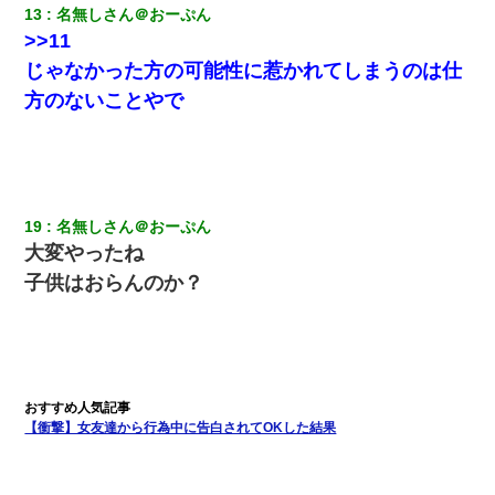
13
名無しさん＠おーぷん
父親がくも膜下出血で突然ﾀﾋ。→母の貯金が0なことが判明。→母
>>11
「私を家に置いてほしい、どうか見捨てないで(土下座」俺・嫁
「…」
じゃなかった方の可能性に惹かれてしまうのは仕
方のないことやで
【修羅場】彼女親「カスな家柄のヤツなんかと家族になるのはご
めんだ」俺「じゃあ別れます…」→ 彼女「なんで言い返してくれ
なかったの？（泣」
隣室のお婆ちゃん「下階からの異臭に困ってる、今もすっごく臭
19
名無しさん＠おーぷん
い」私「変だなあ～なにも臭わないよ」→ その後。警察『絶対に
窓とドアを開けないで』
大変やったね
子供はおらんのか？
【衝撃】女友達から行為中に告白されてOKした結果