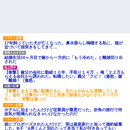
17年飼っていた犬が亡くなった。鼻水垂らし嗚咽する私に、猫が
近づいて頭突きをしてきて…
結婚生活10ヶ月目で嫁から一方的に「もう冷めた」と離婚切り出
された
【衝撃】嫁父の会社に勤続１０年、手取り１４万 → 俺「２２万も
らえる会社から誘われた。転職したい」義父「クビ！（激怒」嫁
「離婚！（激怒」
【衝撃】ある工場に配属すると、女の人がみんな退職してしま
う。会社「仕事がハードだし田舎で娯楽も少ないからキツイの
か…」→ 実際は違った
ホテルに泊まったんだけど従業員が最悪だった。折角の旅行で何
故私が怒鳴られなきゃいけなかったのだ
彼にプロポーズされたんだけど、実は資産家だと知って婚約破棄
した。B子「A男くんと別れたって本当？私が付き合ってもい