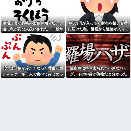
コトメ「遺産を返しなさ
元職場の要注意オバサン、引
い！」私「遺言どおりです
っ越し先でご近所になり粘着開
が？」→夫の遺産を巡る話し合
始！！「どこまで送って！」か
いが思わぬ展開になって…
ら始まり半年も経つと「お金貸
してくれない？」断ると翌日、
俺(52)、女(28)との不倫が嫁に
玄関前にゴミが置かれる
職場全員が長崎の出島を知らない。
約3万円が入ってた財布を拾い交番
発覚。離婚に応じたはずの嫁か
らエグすぎる攻撃が恐ろしすぎ
元職場の要注意オバサン、引
逆に私が変な人扱いされた、一般常
に届けた私。警察から連絡が入りそ
る
っ越し先でご近所になり粘着開
識だと思ってたのに
の金が私のものになった結果...
始！！「どこまで送って！」か
息子に『葵』と名付けたら、
ら始まり半年も経つと「お金貸
初対面では必ず女の子だと思わ
してくれない？」断ると翌日、
れる。同じ名前でも避けられな
玄関前にゴミが置かれる
かった勘違いとは…
お盆になると旦那の祖父母宅
俺「ゲーム機どこ？」親「ち
に５泊くらいさせられる。旦那
ょっと借りたよ」→どうぶつの
は「行かなくていいよ」って言
森を開いた瞬間、村が大変なこ
うんだけどトメに誘われると断
【愕然】嫁が冷たくなった理由がコ
近所奥に持ち去られた小さなバッ
とになっていて…
れなくなってしまう
レｗｗケーキ一人で食べてみじめっ
グ。その中身が偽物だと分かった
【画像】俺たちの姫、佳子さ
嫁「最近さ、家事に気持ちが
まのお気に入りのドレスがこち
て言われてた・・・
時、どんな顔をするのか楽しみで…
こもってないよね」俺「ちゃん
らです←コレは可愛過ぎるw w
とやってるだろ」→分担してい
w w w w w w
たはずの家事を巡って夫婦で揉
【速報】ルフィの幹部、懲役
めることに…
20年に決定する←コレは妥当
【驚愕】サークルで付き合っ
か？？？？？？？
た男が既婚者だった！しかも妻
シャウエッセン公式、またこ
から直接電話が来たんだがｗｗ
ういうのでいい丼をポスト
ｗｗ
【画像】令和最新版の宇垣美
引越して一週間経った頃、隣
里さん←こう言うのでいいんだ
の奥さんから「掃除機の音がう
よが目一杯詰まってると話題にw
るさい」と苦情があった。静か
w w w w w w w w
に暮らしていたはずなのに、原