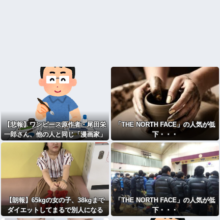
【悲報】ワンピース原作者・尾田栄
「THE NORTH FACE」の人気が低
一郎さん、他の人と同じ「漫画家」
下・・・
という肩書きに不満
【朗報】65kgの女の子、38kgまで
「THE NORTH FACE」の人気が低
ダイエットしてまるで別人になる
下・・・