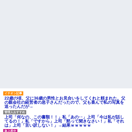
因を探るとまさかの事実が…
AIさん、ドラクエ6を理想的に
アニメ化してしまう
転校生と仲良くなってその子
の家に遊びに行ったら私が小さ
間男が嫁と一緒に「お願いし
い頃に撮った写真があった
ます離婚してください。出来る
だけの償いはします。」とか言
【衝撃】50代女性、京大病院
ってきたからブチ切れて100発ぐ
で脳腫瘍手術→“腫瘍の無い部
らい殴る蹴るでフルボッコに...
位”を摘出 2度「腫瘍ではな
い」と出るも続行、脳幹損傷
ハードオフに売っていた4万
で“植物状態”に
4000円のフィギュアがヤバすぎ
るｗｗｗｗｗｗ「こんな高い
パートの面接で号泣しながら
の？ｗｗ」「逆に超安い」
「ここもダメだったらもう食べ
ていけないんです」って熱弁し
私「ちょっと、人の家の金庫
てた人がいた
触らないでよ！」キチママ『そ
こに金庫があったから、開けて
主な税金の成り立ちを調べて
みようとしただけ☆』義兄「泥
みたよ
は出てけ！二度と来るな！」結
果・・・
私「初めて飲む味だけどなん
のお茶？」彼「ちっ！」私「」
【GIF】JSのカンチョーワロ
22歳の頃、父に36歳の男性とお見合いをしてくれと頼まれた。父
タ
の親会社の経営者の息子さんだったので、父も喜んで私の写真を
後続車にクラクションを鳴ら
送ったんだが→
され彼氏が逆切れ。「何クラク
ション鳴らしてんだ！降りてこ
いよ！」と怒鳴りだし...
上司「何なの、この書類！！」私「あの‥」上司「今は私が話し
てるの！」私「ですから」上司「黙って聞きなさい！」私「それ
【衝撃】報酬100万円超の治験
は」上司「言い訳しない！」→結果ｗｗｗｗｗ
募集がこちらｗｗｗｗｗ(※画像
あり)