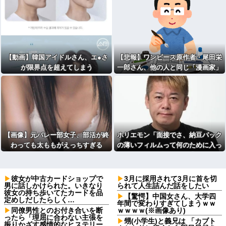
【動画】韓国アイドルさん、エ●さ
【悲報】ワンピース原作者・尾田栄
が限界点を超えてしまう
一郎さん、他の人と同じ「漫画家」
という肩書きに不満
【画像】元バレー部女子、部活が終
ホリエモン「面接でさ、納豆パック
わっても太ももがえっちすぎる
の薄いフィルムって何のために入っ
ていの？って聞くわけ」
彼女が中古カードショップで
3月に採用されて3月に首を切
男に話しかけられた。いきなり
られて人生詰んだ話をしたい
彼女の持ち歩いてたカードを品
【驚愕】中国女さん、大学四
定めしだしたらしく…
年間で変わりすぎてしまうｗｗ
同僚男性とのお付き合いを断
ｗｗｗｗ(※画像あり)
ったら「理屈に合わない主張を
甥(小学生)と義兄は 「カブト
振りかざす感情的なヒステリー