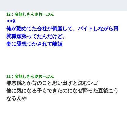
妻が亡くなったんだけど正直ガチで嬉しい
12
名無しさん＠おーぷん
｢昨日はお兄ちゃんと一緒にお風呂に入っちゃった～｣とか毎日兄
の話をしていたA子が事故で亡くなった。→Ａ子のお母さんの話に
>>9
驚愕…
俺が勤めてた会社が倒産して、バイトしながら再
就職頑張ってたんだけど、
彼にプロポーズされたんだけど、実は資産家だと知って婚約破棄
した。B子「A男くんと別れたって本当？私が付き合ってもい
妻に愛想つかされて離婚
い？」
上司「何なの、この書類！！」私「あの‥」上司「今は私が話し
てるの！」私「ですから」上司「黙って聞きなさい！」私「それ
は」上司「言い訳しない！」→結果ｗｗｗｗｗ
11
名無しさん＠おーぷん
罪悪感とか昔のこと思い出すと沈むンゴ
彼女(37)の情欲がえげつない件ｗｗｗｗｗｗｗ
他に気になる子もできたのになぜ降った直後こう
なるんや
わい(42)渋谷の夜のサービスで19の女の子にゴックンさせた結果
ｗｗｗｗｗｗｗｗ
妊娠中に「おいこのブタ女！てめー席譲れ！」と絡まれ腹を殴る
真似された。泣きながら夫に話すと一年後に…