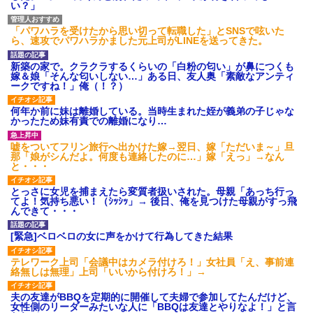
い？」
「パワハラを受けたから思い切って転職した」とSNSで呟いた
ら、速攻でパワハラかました元上司がLINEを送ってきた。
新築の家で。クラクラするくらいの「白粉の匂い」が鼻につくも
嫁＆娘「そんな匂いしない…」ある日、友人奥「素敵なアンティ
ークですね！」俺（！？）
何年か前に妹は離婚している。当時生まれた姪が義弟の子じゃな
かったため妹有責での離婚になり…
嘘をついてフリン旅行へ出かけた嫁→翌日、嫁「ただいま～」旦
那「娘がシんだよ。何度も連絡したのに…」嫁「えっ」→なん
と・・・
とっさに女児を捕まえたら変質者扱いされた。母親「あっち行っ
てよ！気持ち悪い！（ｼｯｼｯ」→ 後日、俺を見つけた母親がすっ飛
んできて・・・
[緊急]ベロベロの女に声をかけて行為してきた結果
テレワーク上司「会議中はカメラ付けろ！」女社員「え、事前連
絡無しは無理」上司「いいから付けろ！」→
夫の友達がBBQを定期的に開催して夫婦で参加してたんだけど、
女性側のリーダーみたいな人に「BBQは友達とやりなよ！」と言