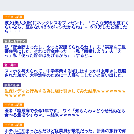
彼女(美人女医)にネックレスをプレゼント。「こんな安物を渡すく
らいなら、渡さないほうがマシだからね」→ ６０万したと話した
ら・・・
私『貯金貯まったし、やっと家建てられるね！』夫「実家を二世
帯住宅にした。それに貯金使った」→私『離婚しよう』夫「え
っ」私『使った貯金はあげるから』→すると…
スマホを与えられて、中学卒業する頃にはすっかり女叩きに洗脳
された弟が、大学進学のために一人暮らししたいと言い出した。
生保レディと行為する為に駆け引きしてみた結果ｗｗｗｗｗｗｗ
ｗｗｗｗｗ
医者「糖尿病で余命1年です」 ワイ「知らんわｗどうせ死ぬなら
食べる量増やすわｗ」→結果ｗｗｗｗｗ
ホテルに泊まったんだけど従業員が最悪だった。折角の旅行で何