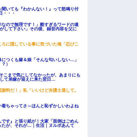
を聞いても『わかんない！』って怒鳴り付
日・・・
年なので無理です！」酷すぎるワードの連
逃がして下さい」その後、録音内容を父に
ころに隠している事に気づいた俺「忍びこ
鼻につくも嫁＆娘「そんな匂いしない…」
！？）
はそこまで気にしてなかったが、あまりにも
そして弟嫁が迎えに来た翌日…
慰謝料だ！」私「いいけど弁護士通して。
か着ちゃってさ～ほんと恥ずかしいわよね
人です』と張り紙が！大家「面倒はごめん
ったが、それが…｜生活｜ヌルポあんて