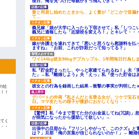
後日、俺を見つけた母親がすっ飛んできて・・・
妻と同居し始めたときから、よく妻が「どこかで音漏
て…
義兄嫁「娘が大学に入ったら下宿させて」私「しつこい
義兄に通報したら「志望校を変えろ！」とキレて・・
嫁が弁護士を連れてきて「悪いと思うなら慰謝料を払っ
ますね」「お前、これが詐欺だって知ってる？」
ワイ144kg彼女98kgデブカップル、1年間毎日行為し
私『貯金貯まったし、やっと家建てられるね！』夫「
た」→私『離婚しよう』夫「えっ」私『使った貯金は
彼女との行為を録画した結果→衝撃の事実が判明した
の社
い！！
デパートの外商『私さんだと名乗る女が、ツケで宝石を
」
日。ママ友たちの様子が微妙におかしくなり・・・
【驚愕】私「今まで育てた分のお金返してね(冗談)」息
が病気になったから援助して欲しい」→
えてく
・・・
出張中の旦那から『フリンしやがって、このクズ』と
は？」旦那「俺の言葉が信じられないのか！」→ 離婚