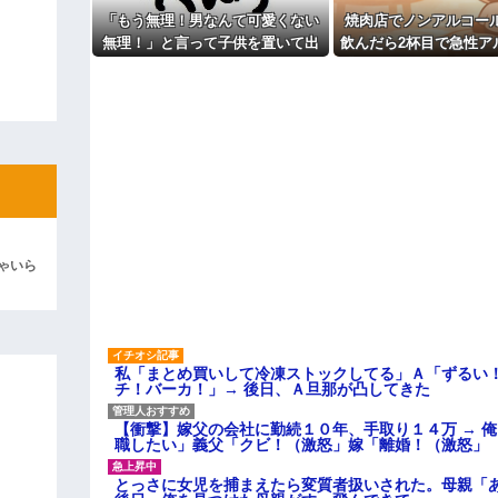
彼「ちっ！」私「」
「もう無理！男なんて可愛くない
焼肉店でノンアルコー
無理！」と言って子供を置いて出
飲んだら2杯目で急性ア
逆切れ。「何クラクション鳴らして
て行った息子嫁
毒になった。それで警
を巻き込む騒ぎ
らｗｗｗｗｗ(※画像あり)
女子のこの動画、すげえええええｗ
車線を制限速度で走った結果
くる
やらかす←あまり悲しませないでく
ゃいら
私「まとめ買いして冷凍ストックしてる」Ａ「ずるい
チ！バーカ！」→ 後日、Ａ旦那が凸してきた
【衝撃】嫁父の会社に勤続１０年、手取り１４万 → 
職したい」義父「クビ！（激怒」嫁「離婚！（激怒」
とっさに女児を捕まえたら変質者扱いされた。母親「あ