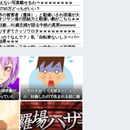
えない写真載せるわ⇒ｗｗｗｗｗｗｗｗ
で30万どっちがいい？
件の被害者（遺体）」と勘違いされ現場が大
オジサン達の団結力と勘違い劇がこちらｗｗ
娠…41歳主婦が語る中絶の真実wwwww
りすぎてクッソワロタｗｗｗｗｗｗｗｗｗ
いの？なんで？」私「自転車ないしスーパー
結果ｗｗｗ
妻の謝罪と子供の願いに根負けして再構築
度こそ離婚だ」妻「離婚するなら飛び降り
の画像」を私のスマホに送信してきた
にお祝いの歌を弾き語りする事になってた
なのにしょっちゅうペアで仕事してて遅くま
り。なんで「今度の出張は一人で行く」って
送りあるかと確認したらいきなりキレられ
い請求書が
２年付き合ってる彼女がいるんだ
？
っていた
が、妊娠したので生まれる前に籍
熊本の爆心地に”こんなもの”があったんだけ
が判明し
を入れたいと言われた。俺は種が
なくなったので離婚したい件
ほぼ無いはずなのに...
たよ