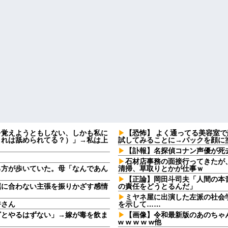
を覚えようともしない、しかも私に
【恐怖】 よく通ってる美容室
これは舐められてる？）」→私は上
試してみることに→パックを顔に
【訃報】名探偵コナン声優が死去
石材店事務の面接行ってきたが
る方が歩いていた。母「なんであん
清掃、草取りとかが仕事ｗ
【正論】岡田斗司夫「人間の本
屈に合わない主張を振りかざす感情
の責任をどうとるんだ」
・
ミヤネ屋に出演した左派の社会
許さん
を示して……
ざとやるはずない」→嫁が毒を飲ま
【画像】令和最新版のあのちゃ
w w w w w他