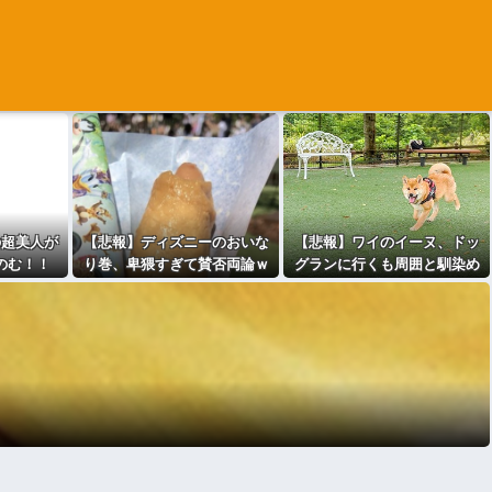
の超美人が
【悲報】ディズニーのおいな
【悲報】ワイのイーヌ、ドッ
のむ！！
り巻、卑猥すぎて賛否両論ｗ
グランに行くも周囲と馴染め
ｗｗｗｗｗｗｗ
ず無言の帰宅