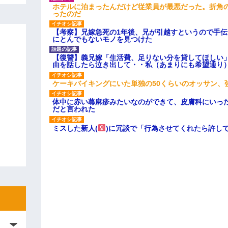
ホテルに泊まったんだけど従業員が最悪だった。折角
ったのだ
【考察】兄嫁急死の1年後、兄が引越すというので手
にとんでもないモノを見つけた
【復讐】義兄嫁「生活費、足りない分を貸してほしい」
由を話したら泣き出して・・私（あまりにも希望通り
ケーキバイキングにいた単独の50くらいのオッサン、
体中に赤い蕁麻疹みたいなのができて、皮膚科にいっ
だと言われた
ミスした新人(
)に冗談で「行為させてくれたら許し