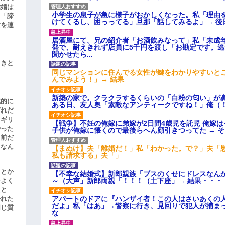
結婚は
小学生の息子が急に様子がおかしくなった。私「理由
、「諦
けてくるし、困っってる」旦那「話してみるよ」→ 後
女を連
居酒屋にて。兄の紹介者「お酒飲みなって」私「未成
発で、耐えきれず店員に5千円を渡し「お勘定です。
聞かせたら...
引きと
同じマンションに住んでる女性が鍵をわかりやすいと
んでみよう！」→ 結果
新築の家で。クラクラするくらいの「白粉の匂い」が
滅的に
ある日、友人奥「素敵なアンティークですね！」俺（
どれだ
リギリ
【戦争】不妊の俺嫁に弟嫁が2日間4歳児を託児 俺嫁
やった
子供が俺嫁に懐くので最後らへん顔引きつってた → 
名前だ
、なん
【まぬけ】夫「離婚だ！」私「わかった。で？」夫「
私も請求する」夫「」
」とか
【不幸な結婚式】新郎親族「ブスのくせにドレスなん
～（大声」新郎両親「！！！（土下座」→ 結果・・・
をよく
たと
アパートのドアに『ハンザイ者！この人はさいあくの
かれた
だよ」私「はあ」→警察に行き、見回りで犯人が捕ま
同じ質
な