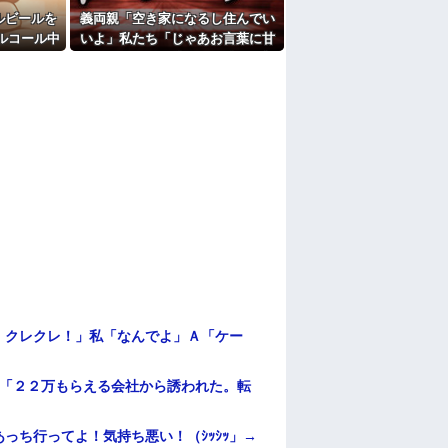
ルビールを
義両親「空き家になるし住んでい
ルコール中
いよ」私たち「じゃあお言葉に甘
察と保健所
えて…」→引っ越した途端、予想
に…
外の出来事が待っていて…
！クレクレ！」私「なんでよ」Ａ「ケー
俺「２２万もらえる会社から誘われた。転
っち行ってよ！気持ち悪い！（ｼｯｼｯ」→