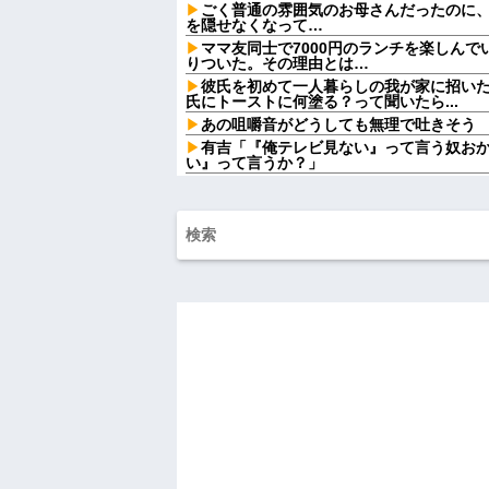
ごく普通の雰囲気のお母さんだったのに
を隠せなくなって…
ママ友同士で7000円のランチを楽しん
りついた。その理由とは…
彼氏を初めて一人暮らしの我が家に招い
氏にトーストに何塗る？って聞いたら...
あの咀嚼音がどうしても無理で吐きそう
有吉「『俺テレビ見ない』って言う奴お
い』って言うか？」
【悲報】大卒初任給600万の時代へwwwww
【緊急】お笑いジャングルポケット斉藤慎
ジャップ「クリスマスお祝いした1週間後
【画像】令和最新版のあのちゃん、可愛
w w w w w
新幹線で。車掌「グリーン車からご退出
も動かない乗客を見ていたら、その直後ま
自杀殳するための道中で露出狂に出会っ
イツの腕をしっかり掴んで境遇を泣きなが
NTTから見に覚えのない請求書がきた。
もない事実が判明して…
ハードオフに売っていた4万4000円のフ
「こんな高いの？ｗｗ」「逆に超安い」
私「ちょっと、人の家の金庫触らないで
たから、開けてみようとしただけ☆』義兄
果・・・