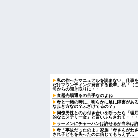
私の作ったマニュアルを読まない、仕事
だけマウンティング発言する後輩。私「（
司からの聞き取りに・・・
食器売場通るの苦手なのよね
母と一緒の時に、明らかに足に障害があ
な歩き方なの？ふざけてるの？」
同僚男性とのお付き合いを断ったら「理
的なヒステリー女」と言いふらされて・・
ラーメンにチャーハンは許せるが白米は
母「事故だったのよ」家族「母さんがわ
され子どもを失ったのに信じてもらえず…