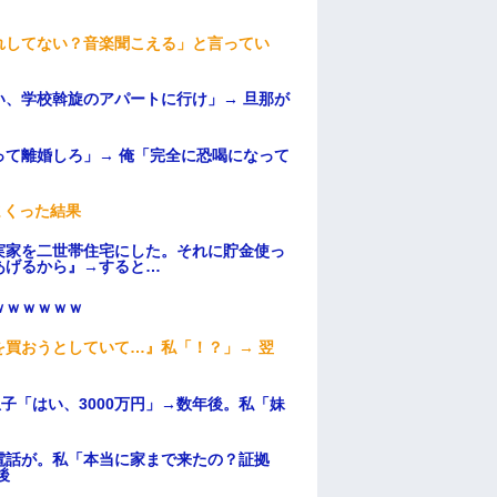
れしてない？音楽聞こえる」と言ってい
、学校斡旋のアパートに行け」→ 旦那が
・
て離婚しろ」→ 俺「完全に恐喝になって
まくった結果
実家を二世帯住宅にした。それに貯金使っ
あげるから』→すると…
ｗｗｗｗｗｗ
買おうとしていて…』私「！？」→ 翌
子「はい、3000万円」→数年後。私「妹
電話が。私「本当に家まで来たの？証拠
後