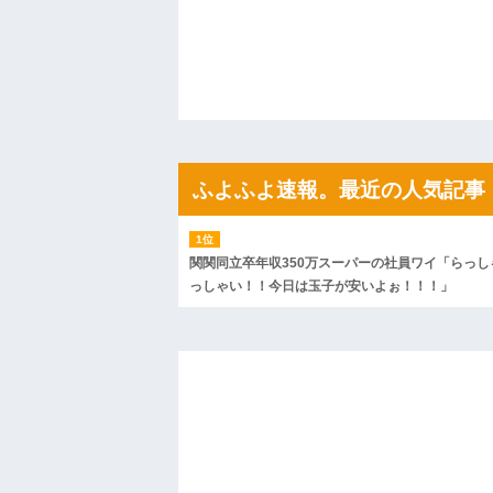
私「初めて飲む味だけどなんのお茶？」
【GIF】JSのカンチョーワロタ
後続車にクラクションを鳴らされ彼氏が
んだ！降りてこいよ！」と怒鳴りだし...
【衝撃】報酬100万円超の治験募集がこち
【ネット騒然】惨殺されたタワマン頂き
ｗｗｗｗｗｗｗｗｗｗ
【愕然】白のクラウン俺氏、高速道路左
wwwwwwwwwwww
ふよふよ速報。最近の人気記事
百年の恋12-899 食べた量を張り合って
【悲報】佐藤輝明・・・２軍でも盛大に
れ
関関同立卒年収350万スーパーの社員ワイ「らっし
っしゃい！！今日は玉子が安いよぉ！！！」