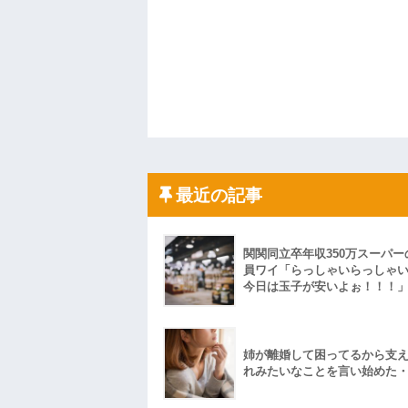
最近の記事
関関同立卒年収350万スーパー
員ワイ「らっしゃいらっしゃ
今日は玉子が安いよぉ！！！
姉が離婚して困ってるから支
れみたいなことを言い始めた