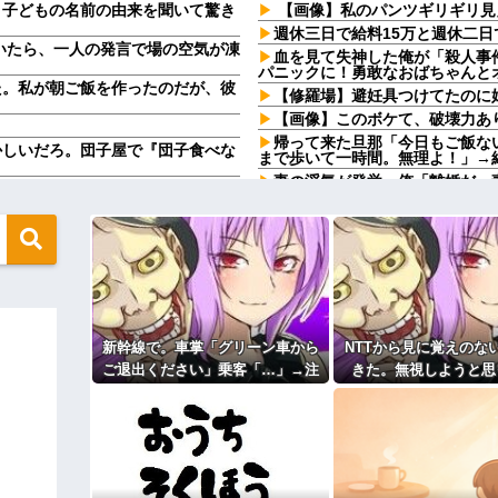
、子どもの名前の由来を聞いて驚き
【画像】私のパンツギリギリ見
週休三日で給料15万と週休二日
でいたら、一人の発言で場の空気が凍
血を見て失神した俺が「殺人事
パニックに！勇敢なおばちゃんと
た。私が朝ご飯を作ったのだが、彼
【修羅場】避妊具つけてたのに妊
【画像】このボケて、破壊力あ
帰って来た旦那「今日もご飯な
かしいだろ。団子屋で『団子食べな
まで歩いて一時間。無理よ！」→
妻の浮氣が発覚。俺「離婚だ」
wwwwwwwwwwwwww
し、２週間後にまた浮気。俺「今
二被告に懲役7年の求刑←これ…
る！」俺「ご自由に＾＾」→結果
にみんなで神社行きます」←これ
不倫相手(男)が「自分の下半身
過ぎてワイらにブッ刺さりまくりw
コトメの結婚式で、知らない間
旦那の同僚女が旦那の元カノ。
ください」乗客「…」→注意されて
で残業したり二人で出張に行った
さかの展開に…
嘘つくのかな
た。自分でもよく分からないけどソ
休んだ翌日、先輩パートに申し
新幹線で。車掌「グリーン車から
NTTから見に覚えのな
ら話した。すると露出狂は…
た。このパートの性格悪くないか
ご退出ください」乗客「…」→注
きた。無視しようと思
無視しようと思っていたら、とんで
【速報】専門家「イオンモール
ど…」
意されても動かない乗客を見てい
ら、とんでもない事実
ィギュアがヤバすぎるｗｗｗｗｗｗ
たら、その直後まさかの展開に…
24歳の嫁に性的な魅力を感じ
て…
主な税金の成り立ちを調べてみ
よ！」キチママ『そこに金庫があっ
「泥は出てけ！二度と来るな！」結