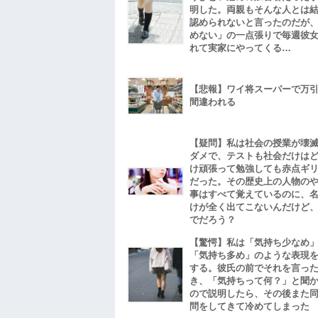
明した。両親もそんな人とは
認められないと言ったのだが
めない」の一点張りで毎週彼
れて実家にやってくる…
【悲報】ワイ将スーパーで万
間違われる
【疑問】私は社会の授業が壊
ダメで、テストも社会だけは
け頑張って勉強しても赤点ギ
だった。その歴史上の人物の
事はすべて覚えているのに、
けが全く出てこないんだけど
でだろう？
【驚愕】私は「気持ち少なめ
「気持ち多め」のような表現
する。彼氏の前でそれを言っ
き、「気持ちって何？」と聞
ので説明したら、その後また
問をしてきて冷めてしまった