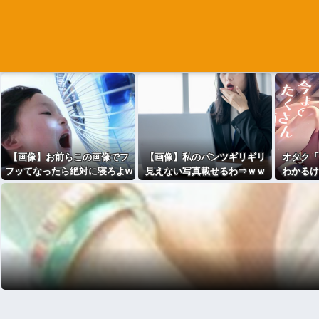
【画像】お前らこの画像でフ
【画像】私のパンツギリギリ
オタク「
フッてなったら絶対に寝ろよw
見えない写真載せるわ⇒ｗｗ
わかるけ
wwwww
ｗｗｗｗｗｗ
感じで性