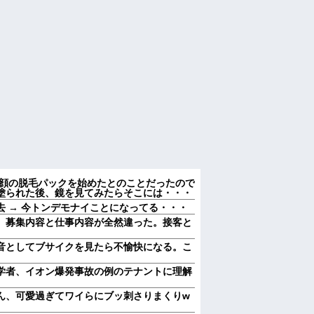
で顔の脱毛パックを始めたとのことだったので
塗られた後、鏡を見てみたらそこには・・・
 → 今トンデモナイことになってる・・・
、募集内容と仕事内容が全然違った。接客と
音としてブサイクを見たら不愉快になる。こ
学者、イオン爆発事故の例のテナントに理解
ん、可愛過ぎてワイらにブッ刺さりまくりw