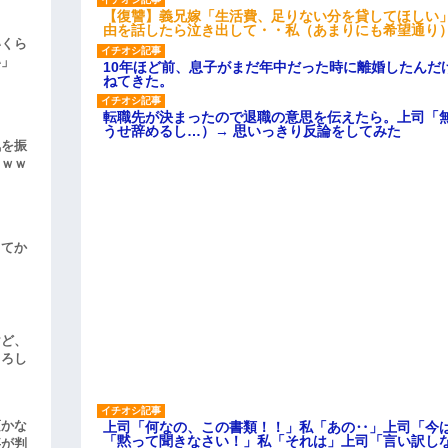
【復讐】義兄嫁「生活費、足りない分を貸してほしい」
由を話したら泣き出して・・私（あまりにも希望通り
いくら
い」
10年ほど前、息子がまだ年中だった時に離婚したんだ
ねてきた。
転職先が決まったので退職の意思を伝えたら。上司「
うせ辞めるし…）→ 思いっきり反論をしてみた
気を振
ｗｗｗ
してか
けど、
よろし
頃かな
上司「何なの、この書類！！」私「あの‥」上司「今
「黙って聞きなさい！」私「それは」上司「言い訳し
事が判