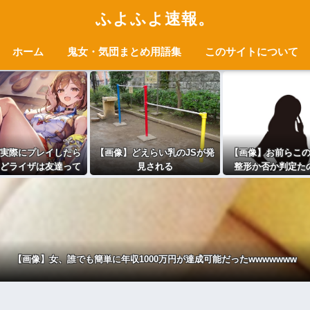
ふよふよ速報。
ホーム
鬼女・気団まとめ用語集
このサイトについて
実際にプレイしたら
【画像】どえらい乳のJSが発
【画像】お前らこ
どライザは友達って
見される
整形か否か判定た
的な目では見れない
ｗ」←これｗ
【画像】女、誰でも簡単に年収1000万円が達成可能だったwwwwwww