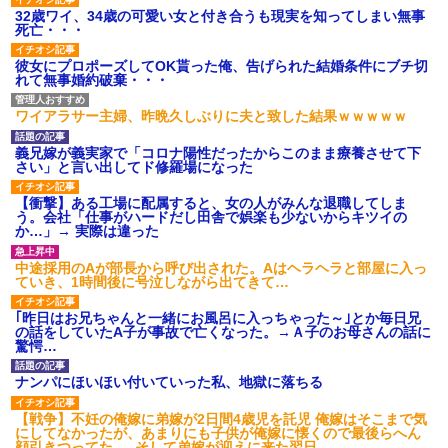
32歳ワイ、34歳の可愛い女と付き合うも現実を知ってしまい無事
死亡・・・
彼女にプロポーズしてOK貰った俺、告げられた結婚条件にブチ切
れて無事婚約破棄・・・
ワイアラサー主婦、昨晩久しぶりに夫と致した結果ｗｗｗｗｗ
義兄嫁が義実家で「コロナ陽性だったからこのまま療養させて下
さい」と言い出してド修羅場になった
【衝撃】ある工場に配属すると、女の人がみんな退職してしま
う。会社「仕事がハードだし田舎で娯楽も少ないからキツイの
か…」→ 実際は違った
中途採用のAが部長から呼び出された。Aはヘラヘラと部屋に入っ
ていき、1時間後に号泣しながら出てきて…
｢昨日はお兄ちゃんと一緒にお風呂に入っちゃった～｣とか毎日兄
の話をしていたA子が事故で亡くなった。→Ａ子のお母さんの話に
驚愕…
ナンパにほいほい付いていった私、地獄に落ちる
【戦争】不妊の俺嫁に弟嫁が2日間4歳児を託児 俺嫁はそこまで気
にしてなかったが、あまりにも子供が俺嫁に懐くので最後らへん
顔引きつってた → そして弟嫁が迎えに来た翌日…