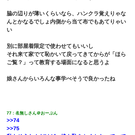
【悲報】姉と入浴中に大きくなってしまった結果ｗｗｗｗｗｗｗ
ｗ
脇の辺りが薄いくらいなら、ハンクラ覚えりゃな
んとかなるでしょ内側から当て布でもあてりゃい
彼氏の家に泊まる事になり、ゲームで盛り上がってさぁ寝よう！
い
と電気を消すとミシッって音が…彼「ちょっと待ってて」→勢い
よくドアを開けるとなんと…
別に部屋着限定で使わせてもいいし
【衝撃】ある工場に配属すると、女の人がみんな退職してしま
それ来て家でて恥かいて戻ってきてからが「ほら
う。会社「仕事がハードだし田舎で娯楽も少ないからキツイの
か…」→ 実際は違った
ご覧？」って教育する場面になると思うよ
見合いにて。嫁「はじめまして」俺「失礼ですが○○さんご本人で
娘さんからいろんな事学べそうで良かったね
すか？」
小学生の妹が20代の弟とチューしてるのに、見て見ぬふりの親を
見てから実家を出た。それから15年、妹が弟の子を妊娠したらし
くもう堕胎できない月なんだと母から連絡がきた…｜生活｜ワロ
タあんてな
77
名無しさん＠おーぷん
>>74
【クズ】昔、兄がお見合いして「ブスすぎｗｗｗ」と断った女性
>>75
が、兄の同級生と結婚。それを知った兄は荒れ狂い、｢嫁さん、俺
のお古ですが気分はどう？」とメールを送った→