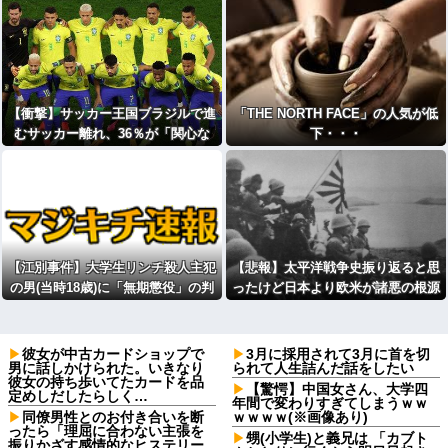
行、脳幹損傷で“植物状態”に
【衝撃】サッカー王国ブラジルで進
「THE NORTH FACE」の人気が低
むサッカー離れ、36％が「関心な
下・・・
し」・・・・・・・・・
【江別事件】大学生リンチ殺人主犯
【悲報】太平洋戦争史振り返ると思
の男(当時18歳)に「無期懲役」の判
ったけど日本より欧米が諸悪の根源
決
やん
彼女が中古カードショップで
3月に採用されて3月に首を切
男に話しかけられた。いきなり
られて人生詰んだ話をしたい
彼女の持ち歩いてたカードを品
【驚愕】中国女さん、大学四
定めしだしたらしく…
年間で変わりすぎてしまうｗｗ
同僚男性とのお付き合いを断
ｗｗｗｗ(※画像あり)
ったら「理屈に合わない主張を
甥(小学生)と義兄は 「カブト
振りかざす感情的なヒステリー