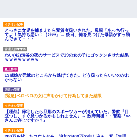
とっさに女児を捕まえたら変質者扱いされた。母親「あっち行っ
てよ！気持ち悪い！（ｼｯｼｯ」→ 後日、俺を見つけた母親がすっ飛
んできて・・・
わい(42)渋谷の夜のサービスで19の女の子にゴックンさせた結果
ｗｗｗｗｗｗｗｗ
13歳娘が元嫁のところから逃げてきた。どう扱ったらいいのかわ
からない
[緊急]ベロベロの女に声をかけて行為してきた結果
【唖然】帰宅したら旦那のスポーツカーが消えていた。警察『目
立つし、すぐ見つかるかもしれません』→ 数時間後・・警察『××
さんご存じですか？』
200万を貸したコウトから、追加で400万の申し込み、私「無理。