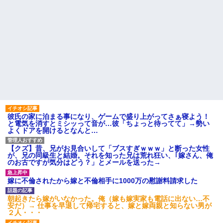
彼氏の家に泊まる事になり、ゲームで盛り上がってさぁ寝よう！
と電気を消すとミシッって音が…彼「ちょっと待ってて」→勢い
よくドアを開けるとなんと…
【クズ】昔、兄がお見合いして「ブスすぎｗｗｗ」と断った女性
が、兄の同級生と結婚。それを知った兄は荒れ狂い、｢嫁さん、俺
のお古ですが気分はどう？」とメールを送った→
嫁に不倫されたから嫁と不倫相手に1000万の慰謝料請求した
朝起きたら嫁がいなかった。俺（嫁も嫁実家も電話に出ない…不
安だ）→ 仕事を早退して帰宅すると、嫁と嫁両親と知らない男が
２人・・・