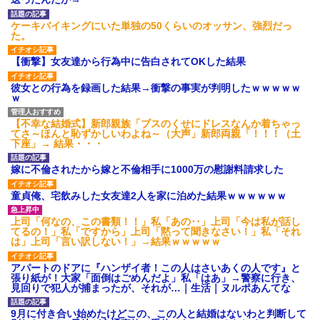
【ネット騒然】惨殺されたタ
ワマン頂き女子のこの動画、す
ケーキバイキングにいた単独の50くらいのオッサン、強烈だっ
げえええええｗｗｗｗｗｗｗｗ
た。
ｗｗｗ
【愕然】白のクラウン俺氏、
【衝撃】女友達から行為中に告白されてOKした結果
高速道路左車線を制限速度で走
った結果wwwwwwwwwwww
彼女との行為を録画した結果→衝撃の事実が判明したｗｗｗｗｗ
百年の恋12-899 食べた量を
ｗ
張り合ってくる
【悲報】佐藤輝明・・・２軍
【不幸な結婚式】新郎親族「ブスのくせにドレスなんか着ちゃっ
でも盛大にやらかす←あまり悲
てさ～ほんと恥ずかしいわよね～（大声」新郎両親「！！！（土
しませないでくれ
下座」→ 結果・・・
嫁に不倫されたから嫁と不倫相手に1000万の慰謝料請求した
童貞俺、宅飲みした女友達2人を家に泊めた結果ｗｗｗｗｗｗ
上司「何なの、この書類！！」私「あの‥」上司「今は私が話し
てるの！」私「ですから」上司「黙って聞きなさい！」私「それ
は」上司「言い訳しない！」→結果ｗｗｗｗｗ
アパートのドアに『ハンザイ者！この人はさいあくの人です』と
張り紙が！大家「面倒はごめんだよ」私「はあ」→警察に行き、
見回りで犯人が捕まったが、それが…｜生活｜ヌルポあんてな
9月に付き合い始めたけどこの、この人と結婚はないわと判断して