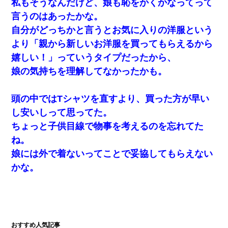
私もそうなんだけど、娘も恥をかくかなってって
言うのはあったかな。
妊娠中に「おいこのブタ女！てめー席譲れ！」と絡まれ腹を殴る
自分がどっちかと言うとお気に入りの洋服という
真似された。泣きながら夫に話すと一年後に…
より「親から新しいお洋服を買ってもらえるから
嬉しい！」っていうタイプだったから、
私（23）冗談のつもりで上司（27）に胸を揉ませた結果・・・
娘の気持ちを理解してなかったかも。
宅飲みで女友達の乳を見てしまった・・・
頭の中ではTシャツを直すより、買った方が早い
転職先が決まったので退職の意思を伝えたら。上司「無責任」
し安いしって思ってた。
「簡単には辞めさせない」私（どうせ辞めるし…）→ 思いっきり
反論をしてみた
ちょっと子供目線で物事を考えるのを忘れてた
ね。
この母親は娘の黒歴史を掘り出さないと死ぬんか？ 死ぬんか？
娘には外で着ないってことで妥協してもらえない
かな。
ホテルに泊まったんだけど従業員が最悪だった。折角の旅行で何
故私が怒鳴られなきゃいけなかったのだ
【戦争】不妊の俺嫁に弟嫁が2日間4歳児を託児 俺嫁はそこまで気
にしてなかったが、あまりにも子供が俺嫁に懐くので最後らへん
顔引きつってた → そして弟嫁が迎えに来た翌日…