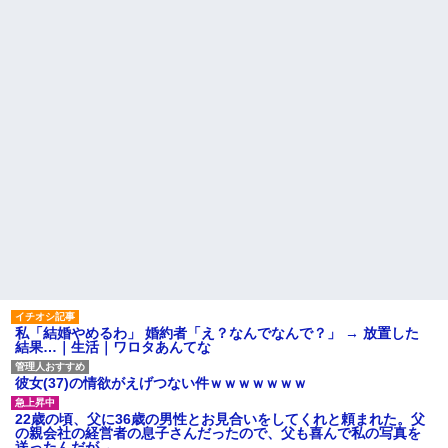
因を探るとまさかの事実が…
AIさん、ドラクエ6を理想的に
アニメ化してしまう
転校生と仲良くなってその子
の家に遊びに行ったら私が小さ
間男が嫁と一緒に「お願いし
い頃に撮った写真があった
ます離婚してください。出来る
だけの償いはします。」とか言
【衝撃】50代女性、京大病院
ってきたからブチ切れて100発ぐ
で脳腫瘍手術→“腫瘍の無い部
らい殴る蹴るでフルボッコに...
位”を摘出 2度「腫瘍ではな
い」と出るも続行、脳幹損傷
ハードオフに売っていた4万
で“植物状態”に
4000円のフィギュアがヤバすぎ
るｗｗｗｗｗｗ「こんな高い
パートの面接で号泣しながら
の？ｗｗ」「逆に超安い」
「ここもダメだったらもう食べ
ていけないんです」って熱弁し
私「ちょっと、人の家の金庫
てた人がいた
触らないでよ！」キチママ『そ
こに金庫があったから、開けて
主な税金の成り立ちを調べて
みようとしただけ☆』義兄「泥
みたよ
は出てけ！二度と来るな！」結
果・・・
私「初めて飲む味だけどなん
のお茶？」彼「ちっ！」私「」
【GIF】JSのカンチョーワロ
私「結婚やめるわ」 婚約者「え？なんでなんで？」 → 放置した
タ
結果…｜生活｜ワロタあんてな
後続車にクラクションを鳴ら
され彼氏が逆切れ。「何クラク
ション鳴らしてんだ！降りてこ
彼女(37)の情欲がえげつない件ｗｗｗｗｗｗｗ
いよ！」と怒鳴りだし...
【衝撃】報酬100万円超の治験
22歳の頃、父に36歳の男性とお見合いをしてくれと頼まれた。父
募集がこちらｗｗｗｗｗ(※画像
の親会社の経営者の息子さんだったので、父も喜んで私の写真を
あり)
送ったんだが→