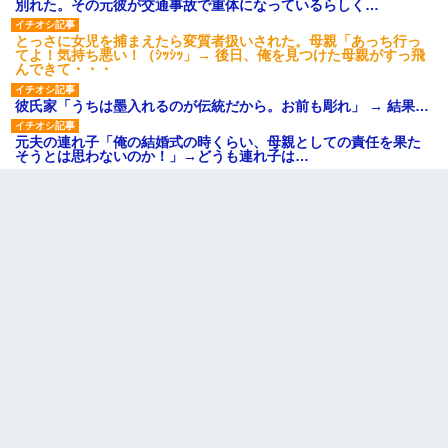
別れた。その元彼が交通事故で重体になっているらしく…
とっさに女児を捕まえたら変質者扱いされた。母親「あっち行っ
てよ！気持ち悪い！（ｼｯｼｯ」→ 後日、俺を見つけた母親がすっ飛
んできて・・・
彼氏家「うちは墨入れるのが伝統だから。お前も彫れ」 → 結果…
元夫の連れ子「俺の結婚式の時くらい、母親としての責任を果た
そうとは思わないのか！」→どうも連れ子は…