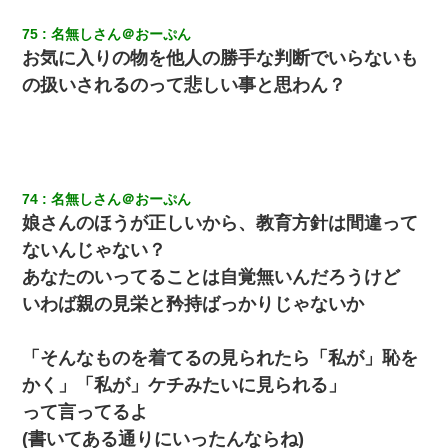
75
名無しさん＠おーぷん
体中に赤い蕁麻疹みたいなのができて、皮膚科にいったら「ジベ
お気に入りの物を他人の勝手な判断でいらないも
ル薔薇色ひこう疹」という症状だと言われた
の扱いされるのって悲しい事と思わん？
彼にプロポーズされたんだけど、実は資産家だと知って婚約破棄
した。B子「A男くんと別れたって本当？私が付き合ってもい
い？」
旦那の元カノをSNSで探して写真を保存して顔面評価スレで写真
74
名無しさん＠おーぷん
を晒してた。ほとんどがブスという評価の中で二人ほど意外に好
評価で苦々しく思った
娘さんのほうが正しいから、教育方針は間違って
ないんじゃない？
【考察】兄嫁急死の1年後、兄が引越すというので手伝いに行った
あなたのいってることは自覚無いんだろうけど
ら下着が入った引き出しの奥にとんでもないモノを見つけた
いわば親の見栄と矜持ばっかりじゃないか
妻「ずっと好きだった人と一緒になりたいから、わかれてくださ
い」→離婚後、娘と実家で生活してると…
「そんなものを着てるの見られたら「私が」恥を
かく」「私が」ケチみたいに見られる」
医者「糖尿病で余命1年です」 ワイ「知らんわｗどうせ死ぬなら
って言ってるよ
食べる量増やすわｗ」→結果ｗｗｗｗｗ
(書いてある通りにいったんならね)