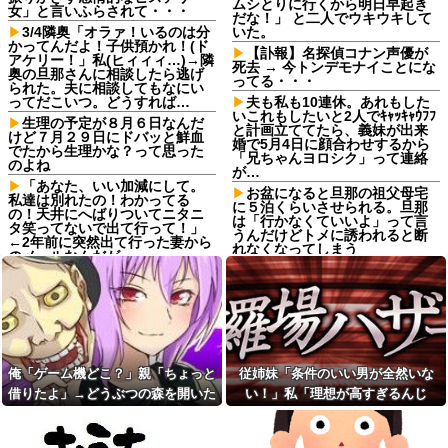
ムシとりに行くから明日早起き
女」と言いふらされて・・・
だな！」 と二人でウキウキして
3/4隣奥「オラァ！いるのは分
いた。
かってんだよ！子供預かれ！(ド
【訃報】名探偵コナン声優が
アケリー！」私(ヒィィィ…)→隣
死去 → 今トンデモナイことにな
奥の旦那さんに相談したら逃げ
ってる・・・
られた。夫に相談してもなにい
ってだこいつ。どうすれば…
夫も私も10連休。あれもした
いこれもしたいと2人でｷｬｯｷｬｳﾌﾌ
生理の予定が８月６日なんだ
と計画立ててたら、義妹が出来
けど７月２９日にドバッと鮮血
婚で5月4日に顔合わせするから
でたから生理かな？って思った
「兄ちゃんヨロシク」って連絡
のよね
が…
「あなた、いい加減にして。
お盆になると旦那の祖父母宅
私達は別れたの！わかってる
に５泊くらいさせられる。旦那
の！天井にへばりついてニタニ
は「行かなくていいよ」って言
タ笑ってないで出て行って！」
うんだけどトメに誘われると断
←2年前に突然出て行った妻から
れなくなってしまう
のメールなんだが…
ねりけしで作った正露丸を飲
【悲報】 ワイ「ラーメン一袋
ませたら｢すっげー効いた。サン
だけじゃ足らんわ！二袋作った
キューな｣と笑顔で返された
ろ！」→結果ｗｗｗ
【熱波】ドイツ、暑すぎて１
友人の親が営む店で車を購入
ヶ月で９６００人死亡
しただけなのに、友人から「裏
切った」と責められるようにな
【熱波】ドイツ、暑すぎて１
った理由が理解できず…
ヶ月で９６００人死亡
俺「ゲーム機どこ？」親「ちょっと
従姉妹「条件のいい男が全然いな
サッカークラブに通ってるＡ
【画像】ディズニーのおいな
借りたよ」→どうぶつの森を開いた
い！」私「理想が高すぎるんじ
くんが急に海外へ引っ越すこと
り巻（600円）、流石にアレすぎ
瞬間、村が大変なことになってい
ゃ…？」→婚活の愚痴を聞き続けた
に。一番仲良くしてた息子がシ
て賛否両論の大炎上をしてしま
ョックを受けて...
うw w w w w w w他
て…
結果…