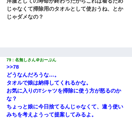
洋服としての寿命が終わったからこれは着るため
元旦那から復縁要請。息子「最新型のiPhoneも買えない貧乏は嫌
じゃなくて掃除用のタオルとして使おうね、とか
だ、再婚して」私「なら父親と暮らせ」息子「やった＾＾」私
（もう手遅れだったんだな…）
じゃダメなの？
「お前の父ちゃんは自宅警備員」とかからかわれたけど、実はと
んでもない仕事に就いていた
我が家のガレージに見知らぬ車。俺「もしもし、玄関にもシャッ
ターリモコンあるだろ？DOWNのボタン押してｗ」→ 待つこと１
時間弱・・・
79
名無しさん＠おーぷん
>>78
どうなんだろうな…。
タオルで娘は納得してくれるかな。
お気に入りのTシャツを掃除に使う方が怒るのか
な？
ちょっと娘に今日捨てるんじゃなくて、違う使い
みちを考えようって提案してみるよ。