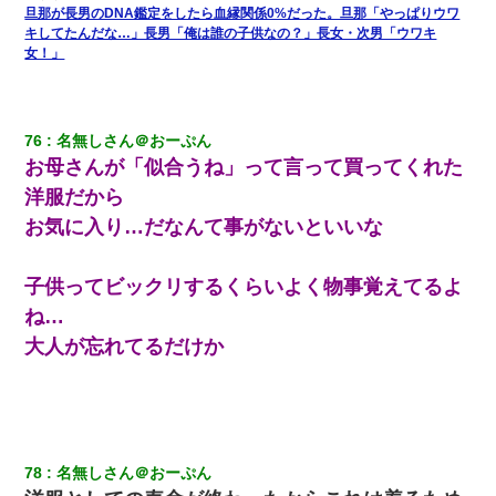
旦那が長男のDNA鑑定をしたら血縁関係0%だった。旦那「やっぱりウワ
キしてたんだな…」長男「俺は誰の子供なの？」長女・次男「ウワキ
女！」
妹が嘘つきな元カレと寄りを戻してしまったという話をしていた
ら、旦那の顔が曇って雰囲気が一転。そそくさと話を切り上げて
いつもより早く寝付いてしまった…｜生活｜ワロタあんてな
76
名無しさん＠おーぷん
32歳ワイ、34歳の可愛い女と付き合うも現実を知ってしまい無事
死亡・・・
お母さんが「似合うね」って言って買ってくれた
洋服だから
私が遺産を相続。→それを知った義両親が「旅行代金を出せ！」
お気に入り…だなんて事がないといいな
「リフォーム費用を負担しろ！」「金の管理は私達がする！」と
浅ましくも集りにきた。
子供ってビックリするくらいよく物事覚えてるよ
ワイアラサー主婦、昨晩久しぶりに夫と致した結果ｗｗｗｗｗ
ね…
大人が忘れてるだけか
三年働いてたパートを突然クビになった。しかし元職場の主要取
引先のトップが母方の叔父だったので…
テレワーク上司「会議中はカメラ付けろ！」女社員「え、事前連
絡無しは無理」上司「いいから付けろ！」→
78
名無しさん＠おーぷん