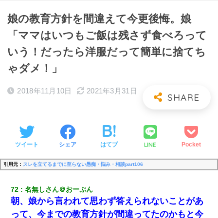
娘の教育方針を間違えて今更後悔。娘
「ママはいつもご飯は残さず食べろって
いう！だったら洋服だって簡単に捨てち
ゃダメ！」
2018年11月10日
2021年3月31日
LINE
ツイート
シェア
はてブ
Pocket
引用元：
スレを立てるまでに至らない愚痴・悩み・相談part106
72
名無しさん＠おーぷん
朝、娘から言われて思わず答えられないことがあ
って、今までの教育方針が間違ってたのかもと今