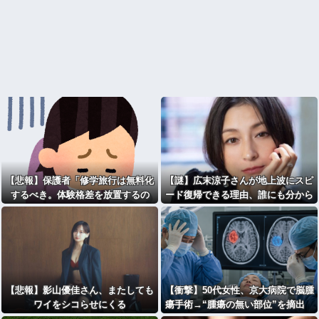
【悲報】保護者「修学旅行は無料化
【謎】広末涼子さんが地上波にスピ
するべき。体験格差を放置するの
ード復帰できる理由、誰にも分から
か」←これ
ない⇒！
【悲報】影山優佳さん、またしても
【衝撃】50代女性、京大病院で脳腫
ワイをシコらせにくる
瘍手術→“腫瘍の無い部位”を摘出
2度「腫瘍ではない」と出るも続