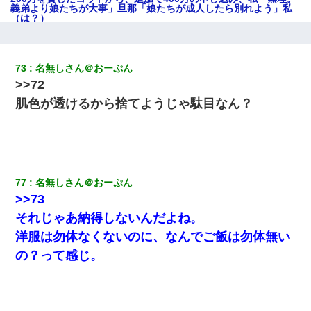
義弟より娘たちが大事」旦那「娘たちが成人したら別れよう」私
（は？）
彼女(37)の情欲がえげつない件ｗｗｗｗｗｗｗ
73
名無しさん＠おーぷん
>>72
日曜日、会社の窓を見ると同僚の姿。俺（あれ？ディズニーシー
じゃ？）→俺電話「今何してんの？」同僚「シーで並んでるこ
肌色が透けるから捨てようじゃ駄目なん？
と！」俺「会社にいない？」→次の瞬間、すごい鳥肌が立った
結婚生活10ヶ月目で嫁から一方的に「もう冷めた」と離婚切り出
された
77
名無しさん＠おーぷん
今日夫の実家に泊ったんだけど、朝起きたら股間がなんかモッコ
>>73
リしてた
それじゃあ納得しないんだよね。
洋服は勿体なくないのに、なんでご飯は勿体無い
生保レディと行為する為に駆け引きしてみた結果ｗｗｗｗｗｗｗ
ｗｗｗｗｗ
の？って感じ。
【身体で払わせて】女友達「ごめん、何も言わずにお金貸してく
ださい……」俺「いいよ！いくら？」女友達「10万円ぐら
い……」俺「ほい！10万！」→