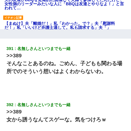
女性側のリーダーみたいな人に「BBQは友達とやりなよ！」と言
われて…
【まぬけ】夫「離婚だ！」私「わかった。で？」夫「慰謝料
だ！」私「いいけど弁護士通して。私も請求する」夫「」
日航機墜落事故の「ここからは日本語で大丈夫ですよ〜」の絶望
感がヤバイ・・・
391
名無しさんといつまでも一緒
>>389
デパートの外商『私さんだと名乗る女が、ツケで宝石を買おうと
そんなことあるのね。ごめん、子どもも関わる場
していて…』私「！？」→ 翌日。ママ友たちの様子が微妙におか
しくなり・・・
所でのそういう想いはよくわからないわ。
体中に赤い蕁麻疹みたいなのができて、皮膚科にいったら「ジベ
ル薔薇色ひこう疹」という症状だと言われた
392
名無しさんといつまでも一緒
旦那の元カノをSNSで探して写真を保存して顔面評価スレで写真
を晒してた。ほとんどがブスという評価の中で二人ほど意外に好
>>389
評価で苦々しく思った
女から誘うなんてスゲーな。気をつけろｗ
居酒屋にて。兄の紹介者「お酒飲みなって」私「未成年なので無