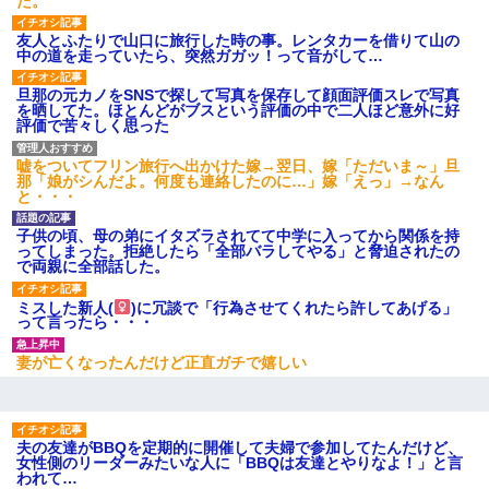
た。
友人とふたりで山口に旅行した時の事。レンタカーを借りて山の
中の道を走っていたら、突然ガガッ！って音がして…
旦那の元カノをSNSで探して写真を保存して顔面評価スレで写真
を晒してた。ほとんどがブスという評価の中で二人ほど意外に好
評価で苦々しく思った
嘘をついてフリン旅行へ出かけた嫁→翌日、嫁「ただいま～」旦
那「娘がシんだよ。何度も連絡したのに…」嫁「えっ」→なん
と・・・
子供の頃、母の弟にイタズラされてて中学に入ってから関係を持
ってしまった。拒絶したら「全部バラしてやる」と脅迫されたの
で両親に全部話した。
ミスした新人(
)に冗談で「行為させてくれたら許してあげる」
って言ったら・・・
妻が亡くなったんだけど正直ガチで嬉しい
夫の友達がBBQを定期的に開催して夫婦で参加してたんだけど、
女性側のリーダーみたいな人に「BBQは友達とやりなよ！」と言
われて…