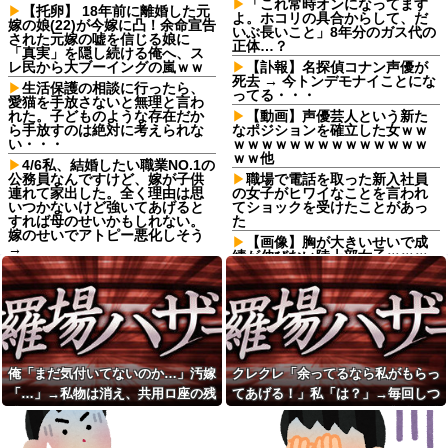
「これ常時オンになってます
【托卵】 18年前に離婚した元
よ。ホコリの具合からして、だ
嫁の娘(22)が今嫁に凸！余命宣告
いぶ長いこと」8年分のガス代の
された元嫁の嘘を信じる娘に
正体…？
「真実」を隠し続ける俺へ、ス
レ民から大ブーイングの嵐ｗｗ
【訃報】名探偵コナン声優が
死去 → 今トンデモナイことにな
生活保護の相談に行ったら、
ってる・・・
愛猫を手放さないと無理と言わ
れた。子どものような存在だか
【動画】声優芸人という新た
ら手放すのは絶対に考えられな
なポジションを確立した女ｗｗ
い・・・
ｗｗｗｗｗｗｗｗｗｗｗｗｗｗ
ｗｗ他
4/6私、結婚したい職業NO.1の
公務員なんですけど、嫁が子供
職場で電話を取った新入社員
連れて家出した。全く理由は思
の女子がヒワイなことを言われ
いつかないけど強いてあげると
てショックを受けたことがあっ
すれば母のせいかもしれない。
た
嫁のせいでアトピー悪化しそう
【画像】胸が大きいせいで成
→
績が伸びない陸上部女子ｗｗｗ
夫が首を吊った。気に入らな
ｗｗｗｗｗｗｗｗｗ
いと私を殴るウトとそれを傍観
【訃報】任天堂、ガチで終わ
するトメに生活費をくれない
る
夫…地獄の義実家をでて離婚し
ようとしたら…夫にはとんでも
義母「服装が失礼よ」私「お
ない秘密があった
互い様ですよね～」今までイビ
られ続けてきた私が義姉の披露
定食屋で大学生が大将に殴ら
宴で大暴れｗｗ義親族に「ひっ
俺「まだ気付いてないのか…」汚嫁
クレクレ「余ってるなら私がもらっ
れた。その理由がスカッとする...
ぱたきますよ」と釘を刺したっ
「…」→私物は消え、共用ロ座の残
てあげる！」私「は？」→毎回しつ
友人の結婚式へ向かう日に、
たｗｗｗ
トメから車を出せと要求され
高は653円。それでも嫁は平然とし
こく食い下がるので、ある方法を試
閉じかけの電車の扉に子供を
た。断っただけなのに大騒ぎに
抱っこしたまま手を挟んで開け
ていて…
した結果…
なってしまい…
させた旦那、後にはベビーカー