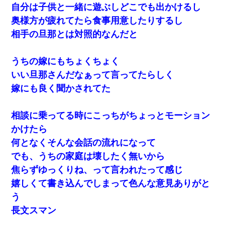
自分は子供と一緒に遊ぶしどこでも出かけるし
奥様方が疲れてたら食事用意したりするし
テレワーク上司「会議中はカメラ付けろ！」女社員「え、事前連
絡無しは無理」上司「いいから付けろ！」→
相手の旦那とは対照的なんだと
彼女との行為を録画した結果→衝撃の事実が判明したｗｗｗｗｗ
うちの嫁にもちょくちょく
ｗ
いい旦那さんだなぁって言ってたらしく
ワイアラサー主婦、昨晩久しぶりに夫と致した結果ｗｗｗｗｗ
嫁にも良く聞かされてた
クラスで一人無口で誰とも話さない男子がいた。→修学旅行に来
相談に乗ってる時にこっちがちょっとモーション
なかったその男子に女子達がお土産を渡した。5分後…
かけたら
何となくそんな会話の流れになって
父が他界→父のフリン相手『どうか相続を放棄して下さい、昔の
ことは謝ります。ごめんなさい…』私「お子さんはフリン略奪婚
でも、うちの家庭は壊したく無いから
って知ってるの？」相手『 』結果→
焦らずゆっくりね、って言われたって感じ
嬉しくて書き込んでしまって色んな意見ありがと
【戦争】不妊の俺嫁に弟嫁が2日間4歳児を託児 俺嫁はそこまで気
にしてなかったが、あまりにも子供が俺嫁に懐くので最後らへん
う
顔引きつってた → そして弟嫁が迎えに来た翌日…
長文スマン