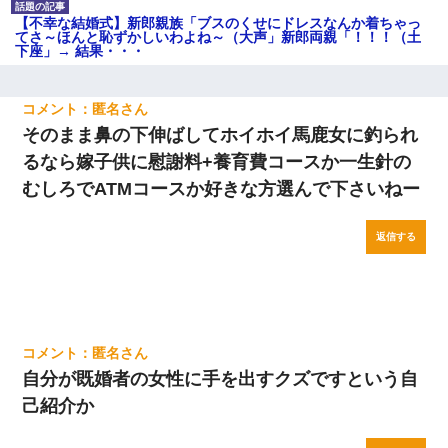
【不幸な結婚式】新郎親族「ブスのくせにドレスなんか着ちゃっ
てさ～ほんと恥ずかしいわよね～（大声」新郎両親「！！！（土
下座」→ 結果・・・
匿名
そのまま鼻の下伸ばしてホイホイ馬鹿女に釣られ
るなら嫁子供に慰謝料+養育費コースか一生針の
むしろでATMコースか好きな方選んで下さいねー
返信する
匿名
自分が既婚者の女性に手を出すクズですという自
己紹介か