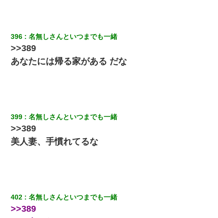
理です！」酷すぎるワードの連発で、耐えきれず店員に5千円を渡
し「お勘定です。逃がして下さい」その後、録音内容を父に聞か
せたら...
396
名無しさんといつまでも一緒
[緊急]ベロベロの女に声をかけて行為してきた結果
>>389
あなたには帰る家がある だな
宅飲みで女友達の乳を見てしまった・・・
200万を貸したコウトから、追加で400万の申し込み、私「無理。
義弟より娘たちが大事」旦那「娘たちが成人したら別れよう」私
（は？）
399
名無しさんといつまでも一緒
>>389
医者「糖尿病で余命1年です」 ワイ「知らんわｗどうせ死ぬなら
食べる量増やすわｗ」→結果ｗｗｗｗｗ
美人妻、手慣れてるな
私「結婚やめるわ」 婚約者「え？なんでなんで？」 → 放置した
結果…｜生活｜ワロタあんてな
402
名無しさんといつまでも一緒
俺「初対面でなに言ったか覚えてる？」嫁「臭いんだよ！キモオ
タ？だっけ？」俺「だいたい合ってる。で、なんで告白してきた
>>389
の？」→