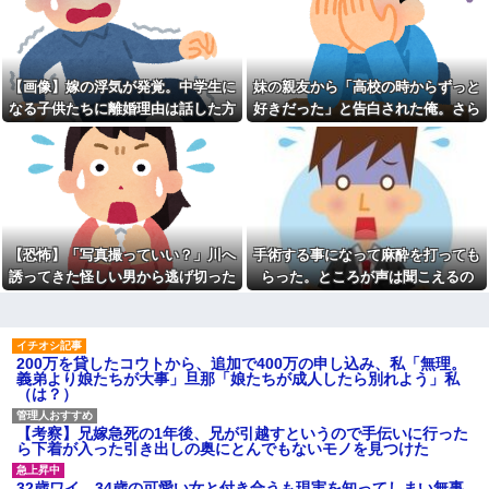
嫁「間男と再婚したい」俺
を押した奥さんが…
「慰謝料を払うなら離婚だ」→
週1エステ＆週3パーソナルジ
ところが後日「やっぱり戻りた
ム通いの美意識過剰な先輩「こ
い」と言い出して…
れって普通だよね？」→私「真
某有名な外国系の公益法人で
似できません…」の不毛なやり
【画像】嫁の浮気が発覚。中学生に
妹の親友から「高校の時からずっと
窓口受付をやったとき、シフト
取りに疲れ果てた・・・
なる子供たちに離婚理由は話した方
好きだった」と告白された俺。さら
外しみたいな人をシフト表で数
【冷めた】朝起きた時点で化
人確認できたわ
がいい？
にキス責めに遭い
粧塗り始めてた彼女が風呂入っ
高校の頃、担任と隣のクラス
て準備終わっても塗ってて「い
の担任が結婚。「お祝いに行こ
い加減にしろ」って無理に出か
う！」と結婚式場に突撃した結
けても道中で塗ってた
果...
本物のスパイ、政府批判どこ
熊本地震で居酒屋から温泉が
ろか「むしろ政府の味方」を演
湧き出るｗｗｗｗｗｗｗｗ
じて潜伏することが判明
【恐怖】「写真撮っていい？」川へ
手術する事になって麻酔を打っても
【悲報】思春期の娘に「キモ
【絶体絶命！】夫実家では老
ッ」と言われたお父さん、グレ
犬を飼っている。義母から「申
誘ってきた怪しい男から逃げ切った
らった。ところが声は聞こえるの
るｗｗｗｗｗｗｗ
し訳ないけどお留守番に来て貰
私⇒テレビに映った『衝撃の顔』に
に、目も開かず...
えまいか」と電話が。お安い御
【衝撃】浜辺美波さん、『コ
用だと思って引き受けたが…
絶句
レ』が苦手なタイプだった！？
←お世話してあげたい弱男が大
【未練】妻の不貞により離婚
量沸きしてしまうw w w w w w
した 今後2度と会うつもりはない
200万を貸したコウトから、追加で400万の申し込み、私「無理。
w w w
と大見得切ったものの、半年過
義弟より娘たちが大事」旦那「娘たちが成人したら別れよう」私
ぎると少しずつ妻が恋しくなっ
（は？）
【悲報】高野連「暑熱対策で
ていった → 結局、月1の子供面
第2試合は13:30プレイボール
会日の後に…
や！」←こいつら
【考察】兄嫁急死の1年後、兄が引越すというので手伝いに行った
彼氏が私の友達を勝手に評価
【うわっ…】専業主婦さん、
ら下着が入った引き出しの奥にとんでもないモノを見つけた
する。友達の写真を見せたら
エグいくらいの不倫が子供にガ
「この子はモテそう」「この子
チバレした結果…
は彼氏できなさそう」
32歳ワイ、34歳の可愛い女と付き合うも現実を知ってしまい無事