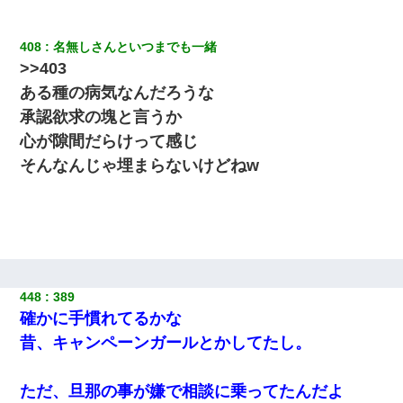
22歳の頃、父に36歳の男性とお見合いをしてくれと頼まれた。父
の親会社の経営者の息子さんだったので、父も喜んで私の写真を
送ったんだが→
408
名無しさんといつまでも一緒
>>403
アパートのドアに『ハンザイ者！この人はさいあくの人です』と
張り紙が！大家「面倒はごめんだよ」私「はあ」→警察に行き、
ある種の病気なんだろうな
見回りで犯人が捕まったが、それが…｜生活｜ヌルポあんてな
承認欲求の塊と言うか
心が隙間だらけって感じ
私が遺産を相続。→それを知った義両親が「旅行代金を出せ！」
「リフォーム費用を負担しろ！」「金の管理は私達がする！」と
そんなんじゃ埋まらないけどねw
浅ましくも集りにきた。
新築の家で。クラクラするくらいの「白粉の匂い」が鼻につくも
嫁＆娘「そんな匂いしない…」ある日、友人奥「素敵なアンティ
ークですね！」俺（！？）
【復讐】義兄嫁「生活費、足りない分を貸してほしい」私「貸す
448
389
わけないでしょｗｗｗｗ」→ 理由を話したら泣き出して・・私
確かに手慣れてるかな
（あまりにも希望通り）
昔、キャンペーンガールとかしてたし。
ＤＮＡ検査『血縁関係０％』旦那「やっぱり托卵だったんだ…」
嫁「本当に身に覚えがない」「なにかの間違いだ！取り違え
ただ、旦那の事が嫌で相談に乗ってたんだよ
だ！」→ 嫁「あっ」