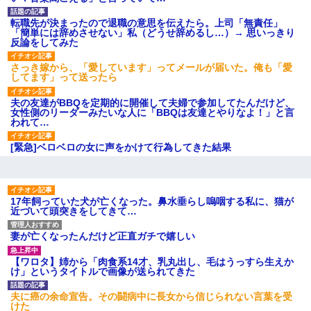
後続車にクラクションを鳴ら
され彼氏が逆切れ。「何クラク
ション鳴らしてんだ！降りてこ
転職先が決まったので退職の意思を伝えたら。上司「無責任」
いよ！」と怒鳴りだし...
「簡単には辞めさせない」私（どうせ辞めるし…）→ 思いっきり
反論をしてみた
【衝撃】報酬100万円超の治験
募集がこちらｗｗｗｗｗ(※画像
あり)
さっき嫁から、「愛しています」ってメールが届いた。俺も「愛
してます」って送ったら
【ネット騒然】惨殺されたタ
ワマン頂き女子のこの動画、す
げえええええｗｗｗｗｗｗｗｗ
夫の友達がBBQを定期的に開催して夫婦で参加してたんだけど、
ｗｗｗ
女性側のリーダーみたいな人に「BBQは友達とやりなよ！」と言
われて…
【愕然】白のクラウン俺氏、
高速道路左車線を制限速度で走
った結果wwwwwwwwwwww
[緊急]ベロベロの女に声をかけて行為してきた結果
百年の恋12-899 食べた量を
張り合ってくる
【悲報】佐藤輝明・・・２軍
でも盛大にやらかす←あまり悲
17年飼っていた犬が亡くなった。鼻水垂らし嗚咽する私に、猫が
しませないでくれ
近づいて頭突きをしてきて…
妻が亡くなったんだけど正直ガチで嬉しい
【ワロタ】姉から「肉食系14才、乳丸出し、毛はうっすら生えか
け」というタイトルで画像が送られてきた
夫に癌の余命宣告。その闘病中に長女から信じられない言葉を受
けた