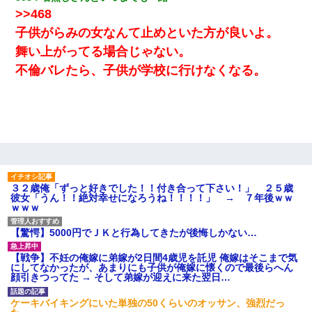
>>468
子供がらみの女なんて止めといた方が良いよ。
舞い上がってる場合じゃない。
不倫バレたら、子供が学校に行けなくなる。
３２歳俺「ずっと好きでした！！付き合って下さい！」 ２５歳
彼女「うん！！絶対幸せになろうね！！！！」 → ７年後ｗｗ
ｗｗｗ
【驚愕】5000円でＪＫと行為してきたが後悔しかない…
【戦争】不妊の俺嫁に弟嫁が2日間4歳児を託児 俺嫁はそこまで気
にしてなかったが、あまりにも子供が俺嫁に懐くので最後らへん
顔引きつってた → そして弟嫁が迎えに来た翌日…
ケーキバイキングにいた単独の50くらいのオッサン、強烈だっ