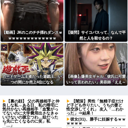
【動画】JKのこのチチ揺れダンスｗ
【疑問】サイコパスって、なんで平
ｗｗｗｗｗｗｗｗｗｗｗｗｗ
然と人を殺せるの？
カードゲーム王者だった遊戯王、い
【画像】爆美女ギャル「彼氏に可愛
つの間にか売上4位になる
いって言われたい」美容師「ええ～
彼氏さん厳しい～」
【裏の顔】 父の再婚相手と仲
【闇深】男性「無精子症だけ
良しな私→ある日、私の帰宅に
ど子ども作りたい。うちの妻と
気付かない再婚相手「血繋がっ
性交渉してくれ」 友人「…わか
てないのに大学費用出さなきゃ
った」⇒結果！
いけないの腹立つわ…姑だった
彼女(31)、勝手に妊娠するｗｗ
ら先に亡くなるのに笑」私
ｗｗｗｗ
「…」