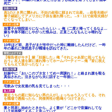
高卒で入った倉庫会社の男連
死亡・・・
クソ男「専業主婦は昼間寝て
中は、半分以上働いていない。
られていいよなぁ。俺なんか忙
上司に期待され、リフトの免許
しくて寝る暇ねーもん。どうせ
高1のとき男に襲われ、不妊の叔母に頼まれて出産。→叔母夫婦が
もとった俺は「女性社員を狙っ
暇でしょ？俺のＤＶＤコピっと
養子縁組してアメリカに子供を連れ帰った。→9・11で叔母夫婦が
ている」と言いがかりをつけ...
いてよ」
亡くなってしまい…
兄が首吊った。理由はイジ
【驚愕】養育費を払い続けた
メ…俺の両親離婚で母は自サツ
結果…元妻の裏切りが判
放置子が病院送りになったらしい → 俺（二度と帰ってくるなよ…
し家庭崩壊→首謀者を探しだし
明！！！その理由がこれｗｗｗ
嫁を半身不随にしやがった恨みは、正直こんなもんじゃ晴れな
た俺は会社と妻子を特定→結
ｗ
い）
果、実刑受けた。子に復讐され
るだろ...
職場で電話を取った新入社員
の女子がヒワイなことを言われ
10年ほど前、息子がまだ年中だった時に離婚したんだけど、一昨
【驚愕】 新幹線じゃなく『帰
てショックを受けたことがあっ
年の暮れに突然息子が職場を訪ねてきた。
省費4000円』安くなる在来線で
た
帰省した結果ｗｗｗｗｗ
主な税金の成り立ちを調べて
ハードオフに売っていた4万
【報告者がキチ】嫁「妊娠した」俺『それじゃあ皆に祝ってもら
みたよ
4000円のフィギュアがヤバすぎ
おう』友人達を家に連れ帰ってホームパーティー→俺『皆に祝え
るｗｗｗｗｗｗ「こんな高い
てもらえて良かったな！』→
の？ｗｗ」「逆に超安い」
私「ちょっと、人の家の金庫
妊娠中に「おいこのブタ女！てめー席譲れ！」と絡まれ腹を殴る
触らないでよ！」キチママ『そ
真似された。泣きながら夫に話すと一年後に…
こに金庫があったから、開けて
みようとしただけ☆』義兄「泥
宅飲みで女友達の乳を見てしまった・・・
は出てけ！二度と来るな！」結
果・・・
最近うちの庭に知らない男の人がしょっちゅう入ってくる。それ
私「初めて飲む味だけどなん
を職場で愚痴ったら、同僚男性が怒鳴りつけてきた。
のお茶？」彼「ちっ！」私「」
【GIF】JSのカンチョーワロ
妻と同居し始めたときから、よく妻が「どこかで音漏れしてな
タ
い？音楽聞こえる」と言っていて…