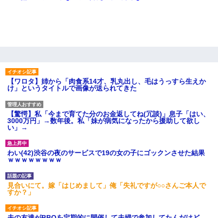
【ワロタ】姉から「肉食系14才、乳丸出し、毛はうっすら生えか
け」というタイトルで画像が送られてきた
【驚愕】私「今まで育てた分のお金返してね(冗談)」息子「はい、
3000万円」→数年後。私「妹が病気になったから援助して欲し
い」→
わい(42)渋谷の夜のサービスで19の女の子にゴックンさせた結果
ｗｗｗｗｗｗｗｗ
見合いにて。嫁「はじめまして」俺「失礼ですが○○さんご本人で
すか？」
夫の友達がBBQを定期的に開催して夫婦で参加してたんだけど、