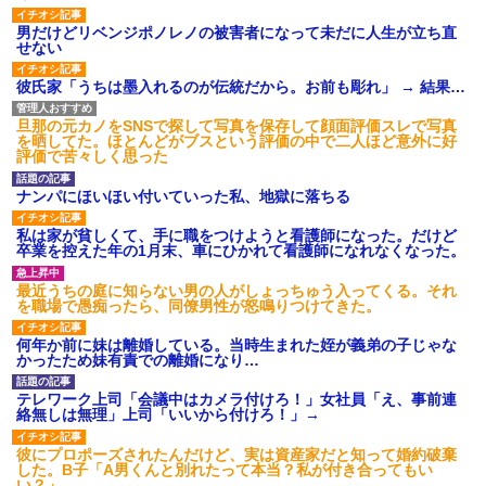
男だけどリベンジポノレノの被害者になって未だに人生が立ち直
せない
彼氏家「うちは墨入れるのが伝統だから。お前も彫れ」 → 結果…
旦那の元カノをSNSで探して写真を保存して顔面評価スレで写真
を晒してた。ほとんどがブスという評価の中で二人ほど意外に好
評価で苦々しく思った
ナンパにほいほい付いていった私、地獄に落ちる
私は家が貧しくて、手に職をつけようと看護師になった。だけど
卒業を控えた年の1月末、車にひかれて看護師になれなくなった。
最近うちの庭に知らない男の人がしょっちゅう入ってくる。それ
を職場で愚痴ったら、同僚男性が怒鳴りつけてきた。
何年か前に妹は離婚している。当時生まれた姪が義弟の子じゃな
かったため妹有責での離婚になり…
テレワーク上司「会議中はカメラ付けろ！」女社員「え、事前連
絡無しは無理」上司「いいから付けろ！」→
彼にプロポーズされたんだけど、実は資産家だと知って婚約破棄
した。B子「A男くんと別れたって本当？私が付き合ってもい
い？」