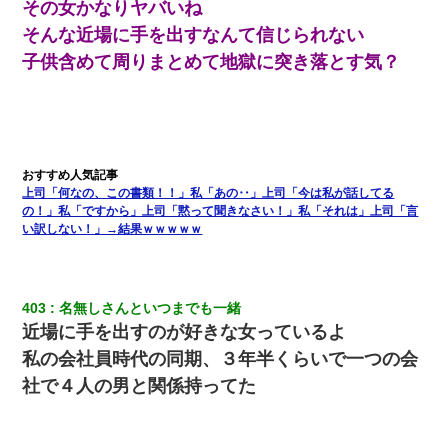
その女かなりヤバいね
そんな近場に手を出すなんて信じられない
｢昨日はお兄ちゃんと一緒にお風呂に入っちゃった～｣とか毎日兄
の話をしていたA子が事故で亡くなった。→Ａ子のお母さんの話に
子供含めて周りまとめて地獄に突き落とす気？
驚愕…
【驚愕】5000円でＪＫと行為してきたが後悔しかない…
全く親しくないママ友Aから突然「飲み会しよう」と誘われたがお
断りした。後日Aの企みを知ってゾッとするやら腹立つやら！
上司「何なの、この書類！！」私「あの‥」上司「今は私が話してる
の！」私「ですから」上司「黙って聞きなさい！」私「それは」上司「言
い訳しない！」→結果ｗｗｗｗｗ
妻と同居し始めたときから、よく妻が「どこかで音漏れしてな
い？音楽聞こえる」と言っていて…
嘘をついてフリン旅行へ出かけた嫁→翌日、嫁「ただいま～」旦
403
名無しさんといつまでも一緒
那「娘がシんだよ。何度も連絡したのに…」嫁「えっ」→なん
近場に手を出すのが好きな女っているよ
と・・・
私の会社員時代の同期、３年半くらいで一つの会
社で４人の男と関係持ってた
17年飼っていた犬が亡くなった。鼻水垂らし嗚咽する私に、猫が
近づいて頭突きをしてきて…