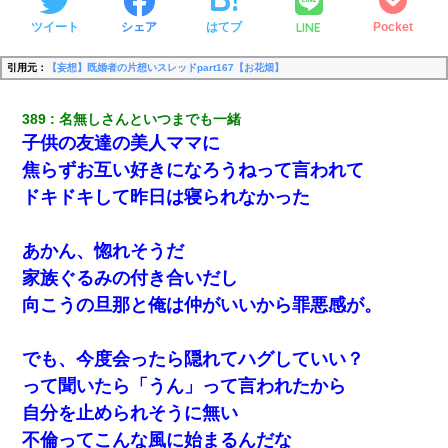
LINE
ツイート
シェア
はてブ
Pocket
引用元：
【妄想】既婚者の片想いスレッドpart167【お花畑】
389
名無しさんといつまでも一緒
子供の友達の美人ママに
焦らずお互い好きになろうねって言われて
ドキドキして昨日は寝られなかった
あかん、惚れそうだ
家族ぐるみの付き合いだし
向こうの旦那と俺は仲がいいから罪悪感が。
でも、今度会ったら隠れてハグしていい？
って聞いたら「うん」って言われたから
自分を止められそうに無い
不倫ってこんな風に始まるんだな