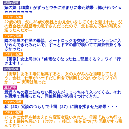
嫁の妹（26歳）がずっとウチに泊まりに来た結果→俺がヤバイｗ
ｗｗｗｗｗｗｗ
22歳の頃、父に36歳の男性とお見合いをしてくれと頼まれた。父
の親会社の経営者の息子さんだったので、父も喜んで私の写真を
送ったんだが→
隣の部屋の住民の母親、オートロックを突破してマンションに入
り込んできたみたいで、ずっとドアの前で喚いてて滅茶苦茶うる
さかった。
【画像】女上司(30)「終電なくなったね…部屋くる？」ワイ「行
きます！」
【衝撃】ある工場に配属すると、女の人がみんな退職してしま
う。会社「仕事がハードだし田舎で娯楽も少ないからキツイの
か…」→ 実際は違った
最近うちの庭に知らない男の人がしょっちゅう入ってくる。それ
を職場で愚痴ったら、同僚男性が怒鳴りつけてきた。
私（23）冗談のつもりで上司（27）に胸を揉ませた結果・・・
とっさに女児を捕まえたら変質者扱いされた。母親「あっち行っ
てよ！気持ち悪い！（ｼｯｼｯ」→ 後日、俺を見つけた母親がすっ飛
んできて・・・