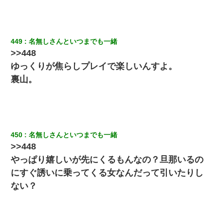
ナンパにほいほい付いていった私、地獄に落ちる
彼女にプロポーズしてOK貰った俺、告げられた結婚条件にブチ切
れて無事婚約破棄・・・
449
名無しさんといつまでも一緒
>>448
ケーキバイキングにいた単独の50くらいのオッサン、強烈だっ
ゆっくりが焦らしプレイで楽しいんすよ。
た。
裏山。
【GJ!】会社から帰宅中、広い駐車場にエンジンかけっ放しの車を
発見。しかも「ヒィ～」みたいな声も聞こえてきたので気になっ
て近寄ったら女の子がおっさんの下敷きになってた
新卒の女性社員に1年半ストーカーされていた。俺「マジで怖い」
450
名無しさんといつまでも一緒
上司「話をしてみる」→女性社員「実は10数年前に…」
>>448
やっぱり嬉しいが先にくるもんなの？旦那いるの
にすぐ誘いに乗ってくる女なんだって引いたりし
ない？