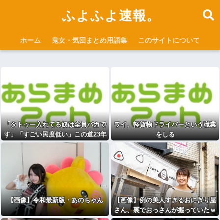
ふよふよ速報。
ホーム
鬼女・気団まとめ用語集
このサイトについて
「タトゥー入れてる奴は全員バカで
ワイ、軽貨物ドライバーという職業
す」「すごい民度低い」この道23年
をしる
の彫り師YouTuberの動画が話題 ★
3 [このもん★]
【画像】令和最新版・あのちゃん
【画像】例の美人すぎるおにぎり屋
さん、裏でおっさんが握っていたｗ
ｗｗｗｗｗｗｗｗｗｗｗｗｗｗ