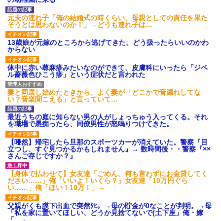
後続車にクラクションを鳴ら
され彼氏が逆切れ。「何クラク
ション鳴らしてんだ！降りてこ
元夫の連れ子「俺の結婚式の時くらい、母親としての責任を果た
いよ！」と怒鳴りだし...
そうとは思わないのか！」→どうも連れ子は…
【衝撃】報酬100万円超の治験
募集がこちらｗｗｗｗｗ(※画像
13歳娘が元嫁のところから逃げてきた。どう扱ったらいいのかわ
あり)
からない
【ネット騒然】惨殺されたタ
ワマン頂き女子のこの動画、す
体中に赤い蕁麻疹みたいなのができて、皮膚科にいったら「ジベ
げえええええｗｗｗｗｗｗｗｗ
ル薔薇色ひこう疹」という症状だと言われた
ｗｗｗ
【愕然】白のクラウン俺氏、
妻と同居し始めたときから、よく妻が「どこかで音漏れしてな
高速道路左車線を制限速度で走
い？音楽聞こえる」と言っていて…
った結果wwwwwwwwwwww
百年の恋12-899 食べた量を
最近うちの庭に知らない男の人がしょっちゅう入ってくる。それ
張り合ってくる
を職場で愚痴ったら、同僚男性が怒鳴りつけてきた。
【悲報】佐藤輝明・・・２軍
でも盛大にやらかす←あまり悲
【唖然】帰宅したら旦那のスポーツカーが消えていた。警察『目
しませないでくれ
立つし、すぐ見つかるかもしれません』→ 数時間後・・警察『××
さんご存じですか？』
【身体で払わせて】女友達「ごめん、何も言わずにお金貸してく
ださい……」俺「いいよ！いくら？」女友達「10万円ぐら
い……」俺「ほい！10万！」→
父親がくも膜下出血で突然ﾀﾋ。→母の貯金が0なことが判明。→母
「私を家に置いてほしい、どうか見捨てないで(土下座」俺・嫁
「…」