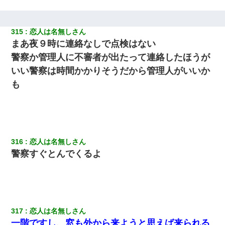
【復讐】義兄嫁「生活費、足りない分を貸してほしい」私「貸す
わけないでしょｗｗｗｗ」→ 理由を話したら泣き出して・・私
（あまりにも希望通り）
315
恋人は名無しさん
まあ夜９時に連絡なしで点検はない
警察か管理人に不審者が出たって連絡したほうが
【修羅場】彼女親「カスな家柄のヤツなんかと家族になるのはご
めんだ」俺「じゃあ別れます…」→ 彼女「なんで言い返してくれ
いい警察は時間かかりそうだから管理人がいいか
なかったの？（泣」
も
「お前の父ちゃんは自宅警備員」とかからかわれたけど、実はと
んでもない仕事に就いていた
13歳娘が元嫁のところから逃げてきた。どう扱ったらいいのかわ
からない
316
恋人は名無しさん
警察すぐとんでくるよ
男だけどリベンジポノレノの被害者になって未だに人生が立ち直
せない
我が家のガレージに見知らぬ車。俺「もしもし、玄関にもシャッ
ターリモコンあるだろ？DOWNのボタン押してｗ」→ 待つこと１
317
恋人は名無しさん
時間弱・・・
一階ですし、窓も外から来ようと思えば来られる