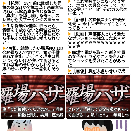
「これ常時オンになってます
【托卵】 18年前に離婚した元
よ。ホコリの具合からして、だ
嫁の娘(22)が今嫁に凸！余命宣告
いぶ長いこと」8年分のガス代の
された元嫁の嘘を信じる娘に
正体…？
「真実」を隠し続ける俺へ、ス
レ民から大ブーイングの嵐ｗｗ
【訃報】名探偵コナン声優が
死去 → 今トンデモナイことにな
生活保護の相談に行ったら、
ってる・・・
愛猫を手放さないと無理と言わ
れた。子どものような存在だか
【動画】声優芸人という新た
ら手放すのは絶対に考えられな
なポジションを確立した女ｗｗ
い・・・
ｗｗｗｗｗｗｗｗｗｗｗｗｗｗ
ｗｗ他
4/6私、結婚したい職業NO.1の
公務員なんですけど、嫁が子供
職場で電話を取った新入社員
連れて家出した。全く理由は思
の女子がヒワイなことを言われ
いつかないけど強いてあげると
てショックを受けたことがあっ
すれば母のせいかもしれない。
た
嫁のせいでアトピー悪化しそう
【画像】胸が大きいせいで成
→
績が伸びない陸上部女子ｗｗｗ
夫が首を吊った。気に入らな
ｗｗｗｗｗｗｗｗｗ
いと私を殴るウトとそれを傍観
【訃報】任天堂、ガチで終わ
するトメに生活費をくれない
る
夫…地獄の義実家をでて離婚し
ようとしたら…夫にはとんでも
義母「服装が失礼よ」私「お
ない秘密があった
互い様ですよね～」今までイビ
られ続けてきた私が義姉の披露
定食屋で大学生が大将に殴ら
宴で大暴れｗｗ義親族に「ひっ
俺「まだ気付いてないのか…」汚嫁
クレクレ「余ってるなら私がもらっ
れた。その理由がスカッとする...
ぱたきますよ」と釘を刺したっ
「…」→私物は消え、共用ロ座の残
てあげる！」私「は？」→毎回しつ
友人の結婚式へ向かう日に、
たｗｗｗ
トメから車を出せと要求され
高は653円。それでも嫁は平然とし
こく食い下がるので、ある方法を試
閉じかけの電車の扉に子供を
た。断っただけなのに大騒ぎに
抱っこしたまま手を挟んで開け
ていて…
した結果…
なってしまい…
させた旦那、後にはベビーカー