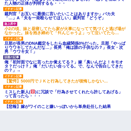
た人物の正体が判明するも・・・
裁判官「お互いに最後に言いたいことはありますか」バカ夫
「…」A「夫を一発殴らせてほしい」裁判官「どうぞ」
小2の頃、妹と昼寝してたら家が火事になってて気づくと逃げ場が
なかった。妹を抱き締めて「ﾀﾋんじゃうよ」って泣いてたら…
旦那が長男のDNA鑑定をしたら血縁関係0%だった。旦那「やっぱ
りウワキしてたんだな…」長男「俺は誰の子供なの？」長女・次
男「ウワキ女！」
俺「初対面でなに言ったか覚えてる？」嫁「臭いんだよ！キモオ
タ？だっけ？」俺「だいたい合ってる。で、なんで告白してきた
の？」→
【驚愕】5000円でＪＫと行為してきたが後悔しかない…
ミスした新人(
)に冗談で「行為させてくれたら許してあげる」
って言ったら・・・
【悲報】嫁がワイのこと嫌いっぽいから単身赴任した結果