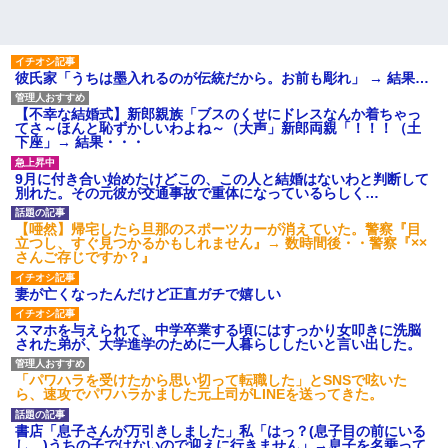
彼氏家「うちは墨入れるのが伝統だから。お前も彫れ」 → 結果…
【不幸な結婚式】新郎親族「ブスのくせにドレスなんか着ちゃっ
てさ～ほんと恥ずかしいわよね～（大声」新郎両親「！！！（土
下座」→ 結果・・・
9月に付き合い始めたけどこの、この人と結婚はないわと判断して
別れた。その元彼が交通事故で重体になっているらしく…
【唖然】帰宅したら旦那のスポーツカーが消えていた。警察『目
立つし、すぐ見つかるかもしれません』→ 数時間後・・警察『××
さんご存じですか？』
妻が亡くなったんだけど正直ガチで嬉しい
スマホを与えられて、中学卒業する頃にはすっかり女叩きに洗脳
された弟が、大学進学のために一人暮らししたいと言い出した。
「パワハラを受けたから思い切って転職した」とSNSで呟いた
ら、速攻でパワハラかました元上司がLINEを送ってきた。
書店「息子さんが万引きしました」私「はっ？(息子目の前にいる
し…)うちの子ではないので迎えに行きません」→息子を名乗って