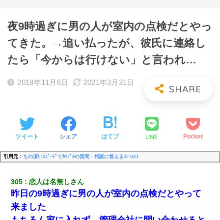
夜9時過ぎに男の人が室内の点検だとやっ
てきた。→追い払ったが、彼氏に連絡し
たら「今からは行けない」と言われ…
2018年11月6日
2021年3月31日
LINE
ツイート
シェア
はてブ
Pocket
引用元：
もの凄いｽﾋﾟｰﾄﾞでｶｯﾌﾟﾙの質問・相談に答えるｽﾚ 521
305
恋人は名無しさん
昨日の9時過ぎに男の人が室内の点検だとやって
来ました
もちろん家に入れず、管理会社に問い合わせると