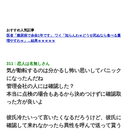
【悲報】姉と入浴中に大きくなってしまった結果ｗｗｗｗｗｗｗ
ｗ
私『貯金貯まったし、やっと家建てられるね！』夫「実家を二世
医者「糖尿病で余命1年です」 ワイ「知らんわｗどうせ死ぬなら食べる量
帯住宅にした。それに貯金使った」→私『離婚しよう』夫「え
っ」私『使った貯金はあげるから』→すると…
増やすわｗ」→結果ｗｗｗｗｗ
私が遺産を相続。→それを知った義両親が「旅行代金を出せ！」
「リフォーム費用を負担しろ！」「金の管理は私達がする！」と
311
恋人は名無しさん
浅ましくも集りにきた。
気が動転するのは分かるし怖い思いしてパニック
になったんだね
体中に赤い蕁麻疹みたいなのができて、皮膚科にいったら「ジベ
ル薔薇色ひこう疹」という症状だと言われた
管理会社の人には確認した？
本当に点検の場合もあるから決めつけずに確認取
結婚生活10ヶ月目で嫁から一方的に「もう冷めた」と離婚切り出
った方が良いよ
された
彼氏冷たいって言いたくなるだろうけど、彼氏に
クラスで一人無口で誰とも話さない男子がいた。→修学旅行に来
なかったその男子に女子達がお土産を渡した。5分後…
確認して来れなかったら異性を呼んで送って貰う