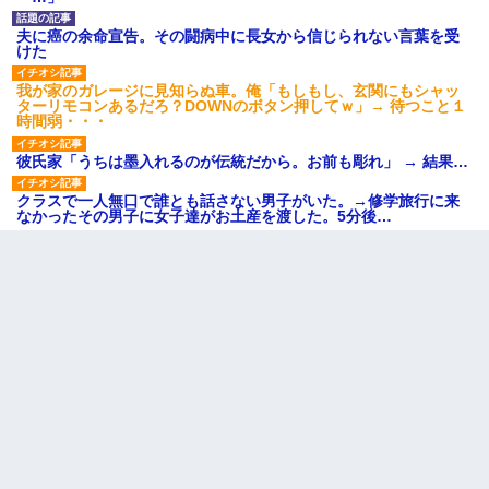
夫に癌の余命宣告。その闘病中に長女から信じられない言葉を受
けた
我が家のガレージに見知らぬ車。俺「もしもし、玄関にもシャッ
ターリモコンあるだろ？DOWNのボタン押してｗ」→ 待つこと１
時間弱・・・
彼氏家「うちは墨入れるのが伝統だから。お前も彫れ」 → 結果…
クラスで一人無口で誰とも話さない男子がいた。→修学旅行に来
なかったその男子に女子達がお土産を渡した。5分後…