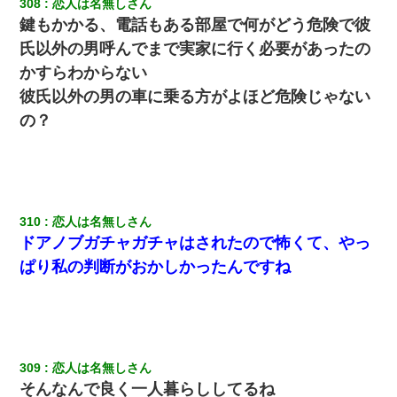
308
恋人は名無しさん
鍵もかかる、電話もある部屋で何がどう危険で彼
ナンパにほいほい付いていった私、地獄に落ちる
氏以外の男呼んでまで実家に行く必要があったの
兄の新しい嫁がやらかしすぎて辛い。当たり前のように実家や姪
かすらわからない
の幼稚園に来る
彼氏以外の男の車に乗る方がよほど危険じゃない
の？
夫に癌の余命宣告。その闘病中に長女から信じられない言葉を受
けた
【衝撃】職場に入って来た綺麗な新人さんに職場を案内すること
に → 新人「ドンッ！」私「！？」→ 突然、突き飛ばされて左手
の甲を踏みつけられて…
310
恋人は名無しさん
ドアノブガチャガチャはされたので怖くて、やっ
姉旦那の友達「ほんとのパパだよ～」私のお腹を触ってほざく。
ぱり私の判断がおかしかったんですね
→思わず手を叩いて振り払ったら…
嫁に不倫されたから嫁と不倫相手に1000万の慰謝料請求した
父が他界→父のフリン相手『どうか相続を放棄して下さい、昔の
309
恋人は名無しさん
ことは謝ります。ごめんなさい…』私「お子さんはフリン略奪婚
そんなんで良く一人暮らししてるね
って知ってるの？」相手『 』結果→