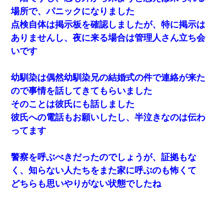
場所で、パニックになりました
日曜日、会社の窓を見ると同僚の姿。俺（あれ？ディズニーシー
じゃ？）→俺電話「今何してんの？」同僚「シーで並んでるこ
点検自体は掲示板を確認しましたが、特に掲示は
と！」俺「会社にいない？」→次の瞬間、すごい鳥肌が立った
ありませんし、夜に来る場合は管理人さん立ち会
いです
昨日37歳のおばさんと行為したんだけどめちゃくちゃだった
幼馴染は偶然幼馴染兄の結婚式の件で連絡が来た
医者「糖尿病で余命1年です」 ワイ「知らんわｗどうせ死ぬなら
食べる量増やすわｗ」→結果ｗｗｗｗｗ
ので事情を話してきてもらいました
そのことは彼氏にも話しました
彼氏への電話もお願いしたし、半泣きなのは伝わ
ってます
警察を呼ぶべきだったのでしょうが、証拠もな
く、知らない人たちをまた家に呼ぶのも怖くて
どちらも思いやりがない状態でしたね