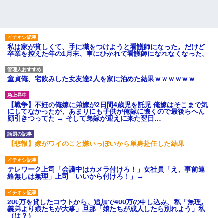
私は家が貧しくて、手に職をつけようと看護師になった。だけど
卒業を控えた年の1月末、車にひかれて看護師になれなくなった。
童貞俺、宅飲みした女友達2人を家に泊めた結果ｗｗｗｗｗｗ
【戦争】不妊の俺嫁に弟嫁が2日間4歳児を託児 俺嫁はそこまで気
にしてなかったが、あまりにも子供が俺嫁に懐くので最後らへん
顔引きつってた → そして弟嫁が迎えに来た翌日…
【悲報】嫁がワイのこと嫌いっぽいから単身赴任した結果
テレワーク上司「会議中はカメラ付けろ！」女社員「え、事前連
絡無しは無理」上司「いいから付けろ！」→
200万を貸したコウトから、追加で400万の申し込み、私「無理。
義弟より娘たちが大事」旦那「娘たちが成人したら別れよう」私
（は？）