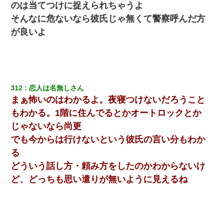
のは当てつけに捉えられちゃうよ
出張中の旦那から『フリンしやがって、このクズ』と電話が。私
そんなに危ないなら彼氏じゃ無くて警察呼んだ方
「本当に家まで来たの？証拠は？」旦那「俺の言葉が信じられな
いのか！」→ 離婚後
が良いよ
彼氏の家に泊まる事になり、ゲームで盛り上がってさぁ寝よう！
と電気を消すとミシッって音が…彼「ちょっと待ってて」→勢い
よくドアを開けるとなんと…
312
恋人は名無しさん
小学生の妹が20代の弟とチューしてるのに、見て見ぬふりの親を
見てから実家を出た。それから15年、妹が弟の子を妊娠したらし
まぁ怖いのはわかるよ。夜寝つけないだろうこと
くもう堕胎できない月なんだと母から連絡がきた…｜生活｜ワロ
タあんてな
もわかる。1階に住んでるとかオートロックとか
じゃないなら尚更
私「結婚やめるわ」 婚約者「え？なんでなんで？」 → 放置した
でも今からは行けないという彼氏の言い分もわか
結果…｜生活｜ワロタあんてな
る
どういう話し方・頼み方をしたのかわからないけ
日航機墜落事故の「ここからは日本語で大丈夫ですよ〜」の絶望
感がヤバイ・・・
ど、どっちも思い遣りが無いように見えるね
【まぬけ】夫「離婚だ！」私「わかった。で？」夫「慰謝料
だ！」私「いいけど弁護士通して。私も請求する」夫「」