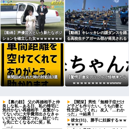
【動画】声優芸人という新たなポジ
【動画】キレッキレの謎ダンスを踊
ションを確立した女ｗｗｗｗｗｗｗ
る高校生チアガール部が発見される
ｗｗｗｗｗｗｗｗｗｗｗ
車間詰められた時の対処法3選
【驚愕】激安デリヘルで怪物来たら
ｗｗｗｗｗｗｗｗｗｗwwww
【裏の顔】 父の再婚相手と仲
【闇深】男性「無精子症だけ
良しな私→ある日、私の帰宅に
ど子ども作りたい。うちの妻と
気付かない再婚相手「血繋がっ
性交渉してくれ」 友人「…わか
てないのに大学費用出さなきゃ
った」⇒結果！
いけないの腹立つわ…姑だった
彼女(31)、勝手に妊娠するｗｗ
ら先に亡くなるのに笑」私
ｗｗｗｗ
「…」