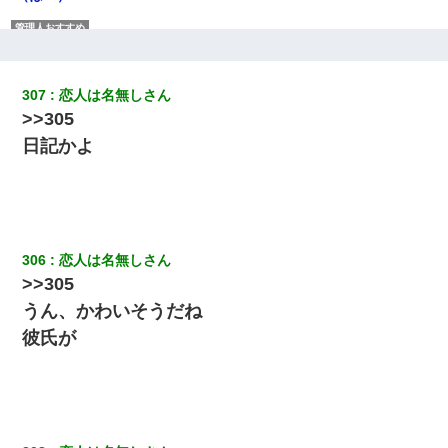
義兄嫁「娘が大学に入ったら下宿させて」私「しつこい、学校斡
旋のアパートに行け」→ 旦那が義兄に通報したら「志望校を変え
ろ！」とキレて・・・
307
恋人は名無しさん
>>305
【報告者がキチ】嫁「妊娠した」俺『それじゃあ皆に祝ってもら
おう』友人達を家に連れ帰ってホームパーティー→俺『皆に祝え
日記かよ
てもらえて良かったな！』→
彼氏家「うちは墨入れるのが伝統だから。お前も彫れ」 → 結果…
306
恋人は名無しさん
３２歳俺「ずっと好きでした！！付き合って下さい！」 ２５歳
彼女「うん！！絶対幸せになろうね！！！！」 → ７年後ｗｗ
>>305
ｗｗｗ
うん、かわいそうだね
彼氏が
【衝撃】ヤンキー女に「サせて」って言った結果
隣室のお婆ちゃん「下階からの異臭に困ってる、今もすっごく臭
い」私「変だなあ～なにも臭わないよ」→ その後。警察『絶対に
窓とドアを開けないで』