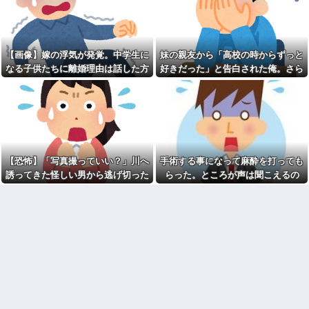
嫁「間男と再婚したい」俺
を押した奥さんが…
「慰謝料を払うなら離婚だ」→
週1エステ＆週3パーソナルジ
ところが後日「やっぱり戻りた
ム通いの美意識過剰な先輩「こ
い」と言い出して…
れって普通だよね？」→私「真
某有名な外国系の公益法人で
似できません…」の不毛なやり
【画像】嫁の浮気が発覚。中学生に
妹の親友から「高校の時からずっと
窓口受付をやったとき、シフト
取りに疲れ果てた・・・
なる子供たちに離婚理由は話した方
好きだった」と告白された俺。さら
外しみたいな人をシフト表で数
【冷めた】朝起きた時点で化
人確認できたわ
がいい？
にキス責めに遭い
粧塗り始めてた彼女が風呂入っ
高校の頃、担任と隣のクラス
て準備終わっても塗ってて「い
の担任が結婚。「お祝いに行こ
い加減にしろ」って無理に出か
う！」と結婚式場に突撃した結
けても道中で塗ってた
果...
本物のスパイ、政府批判どこ
熊本地震で居酒屋から温泉が
ろか「むしろ政府の味方」を演
湧き出るｗｗｗｗｗｗｗｗ
じて潜伏することが判明
【恐怖】「写真撮っていい？」川へ
手術する事になって麻酔を打っても
【悲報】思春期の娘に「キモ
【絶体絶命！】夫実家では老
ッ」と言われたお父さん、グレ
犬を飼っている。義母から「申
誘ってきた怪しい男から逃げ切った
らった。ところが声は聞こえるの
るｗｗｗｗｗｗｗ
し訳ないけどお留守番に来て貰
私⇒テレビに映った『衝撃の顔』に
に、目も開かず...
えまいか」と電話が。お安い御
【衝撃】浜辺美波さん、『コ
用だと思って引き受けたが…
絶句
レ』が苦手なタイプだった！？
←お世話してあげたい弱男が大
【未練】妻の不貞により離婚
量沸きしてしまうw w w w w w
した 今後2度と会うつもりはない
w w w
と大見得切ったものの、半年過
ぎると少しずつ妻が恋しくなっ
【悲報】高野連「暑熱対策で
ていった → 結局、月1の子供面
第2試合は13:30プレイボール
会日の後に…
や！」←こいつら
彼氏が私の友達を勝手に評価
【うわっ…】専業主婦さん、
する。友達の写真を見せたら
エグいくらいの不倫が子供にガ
「この子はモテそう」「この子
チバレした結果…
は彼氏できなさそう」