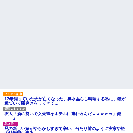
高卒で入った倉庫会社の男連
クソ男「専業主婦は昼間寝て
中は、半分以上働いていない。
られていいよなぁ。俺なんか忙
上司に期待され、リフトの免許
しくて寝る暇ねーもん。どうせ
もとった俺は「女性社員を狙っ
暇でしょ？俺のＤＶＤコピっと
ている」と言いがかりをつけ...
いてよ」
兄が首吊った。理由はイジ
【驚愕】養育費を払い続けた
メ…俺の両親離婚で母は自サツ
結果…元妻の裏切りが判
し家庭崩壊→首謀者を探しだし
明！！！その理由がこれｗｗｗ
た俺は会社と妻子を特定→結
ｗ
果、実刑受けた。子に復讐され
るだろ...
職場で電話を取った新入社員
の女子がヒワイなことを言われ
【驚愕】 新幹線じゃなく『帰
てショックを受けたことがあっ
省費4000円』安くなる在来線で
た
帰省した結果ｗｗｗｗｗ
主な税金の成り立ちを調べて
ハードオフに売っていた4万
みたよ
4000円のフィギュアがヤバすぎ
るｗｗｗｗｗｗ「こんな高い
の？ｗｗ」「逆に超安い」
私「ちょっと、人の家の金庫
触らないでよ！」キチママ『そ
こに金庫があったから、開けて
17年飼っていた犬が亡くなった。鼻水垂らし嗚咽する私に、猫が
みようとしただけ☆』義兄「泥
近づいて頭突きをしてきて…
は出てけ！二度と来るな！」結
果・・・
私「初めて飲む味だけどなん
友人「酒の勢いで女先輩をホテルに連れ込んだｗｗｗｗｗ」俺
のお茶？」彼「ちっ！」私「」
「…」
【GIF】JSのカンチョーワロ
タ
兄の新しい嫁がやらかしすぎて辛い。当たり前のように実家や姪
の幼稚園に来る