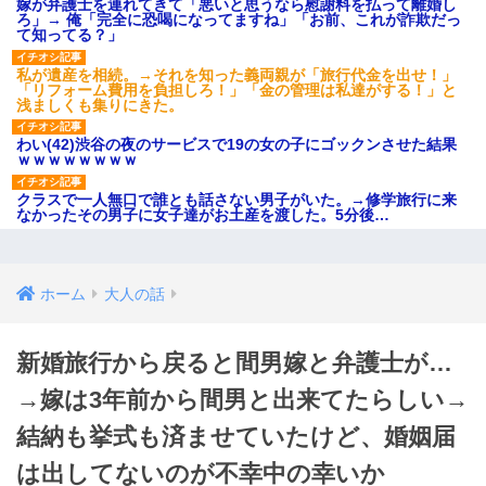
嫁が弁護士を連れてきて「悪いと思うなら慰謝料を払って離婚し
ろ」→ 俺「完全に恐喝になってますね」「お前、これが詐欺だっ
て知ってる？」
私が遺産を相続。→それを知った義両親が「旅行代金を出せ！」
「リフォーム費用を負担しろ！」「金の管理は私達がする！」と
浅ましくも集りにきた。
わい(42)渋谷の夜のサービスで19の女の子にゴックンさせた結果
ｗｗｗｗｗｗｗｗ
クラスで一人無口で誰とも話さない男子がいた。→修学旅行に来
なかったその男子に女子達がお土産を渡した。5分後…
ホーム
大人の話
新婚旅行から戻ると間男嫁と弁護士が…
→嫁は3年前から間男と出来てたらしい→
結納も挙式も済ませていたけど、婚姻届
は出してないのが不幸中の幸いか