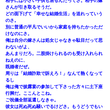
相手には小さい子供も居るんだってさ。相手の嫁
さんが引き取るそうだ。
私「結婚やめるわ」 婚約者「え？なんでなんで？」 → 放置した
結果…｜生活｜ワロタあんてな
どの面下げて「幸せな結婚生活」を送れっていう
のさ。
童貞俺、宅飲みした女友達2人を家に泊めた結果ｗｗｗｗｗｗ
別に普通の平凡でいいから家庭を持ちたかっただ
けなのにさ。
日曜日、会社の窓を見ると同僚の姿。俺（あれ？ディズニーシー
俺は自分の嫁さんは処女じゃなきゃ駄目だって思
じゃ？）→俺電話「今何してんの？」同僚「シーで並んでるこ
と！」俺「会社にいない？」→次の瞬間、すごい鳥肌が立った
わないがよ、
あんまりだろ。二股掛けられるのも受け入れられ
最近うちの庭に知らない男の人がしょっちゅう入ってくる。それ
を職場で愚痴ったら、同僚男性が怒鳴りつけてきた。
ねえのに、
既婚者だぜ。
見合いにて。嫁「はじめまして」俺「失礼ですが○○さんご本人で
周りは「結婚詐欺で訴えろ！」なんて熱くなって
すか？」
るし
俺は俺で披露宴の参加して下さった方々に土下座
私が遺産を相続。→それを知った義両親が「旅行代金を出せ！」
「リフォーム費用を負担しろ！」「金の管理は私達がする！」と
行脚だ。ここんとこね。
浅ましくも集りにきた。
ご祝儀全部返還しなきゃ。
彼女は死ぬ死ぬ騒いでるけどさ。もうどうでもい
夫に癌の余命宣告。その闘病中に長女から信じられない言葉を受