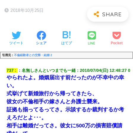
2018年10月25日
LINE
ツイート
シェア
はてブ
Pocket
引用元：
不倫経験者との交際・結婚 2
737
：
名無しさんといつまでも一緒
：
2010/07/04(日) 12:48:27 0 
やられたよ。婚姻届出す前だったのが不幸中の幸
い。
式挙げて新婚旅行から帰ってきたら、
彼女の不倫相手の嫁さんと弁護士襲来。
証拠も揃ってるってさ。示談するか裁判するか考
えろだとよ･･･。
相手は離婚だってさ。彼女に500万の損害賠償請