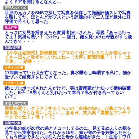
よくドアを開けるとなんと…
旦那の元カノをSNSで探して写真を保存して顔面評価スレで写真
を晒してた。ほとんどがブスという評価の中で二人ほど意外に好
評価で苦々しく思った
とっさに女児を捕まえたら変質者扱いされた。母親「あっち行っ
てよ！気持ち悪い！（ｼｯｼｯ」→ 後日、俺を見つけた母親がすっ飛
んできて・・・
【不幸な結婚式】新郎親族「ブスのくせにドレスなんか着ちゃっ
てさ～ほんと恥ずかしいわよね～（大声」新郎両親「！！！（土
下座」→ 結果・・・
17年飼っていた犬が亡くなった。鼻水垂らし嗚咽する私に、猫が
近づいて頭突きをしてきて…
彼にプロポーズされたんだけど、実は資産家だと知って婚約破棄
した。B子「A男くんと別れたって本当？私が付き合ってもい
い？」
新築の家で。クラクラするくらいの「白粉の匂い」が鼻につくも
嫁＆娘「そんな匂いしない…」ある日、友人奥「素敵なアンティ
ークですね！」俺（！？）
小学生の妹が20代の弟とチューしてるのに、見て見ぬふりの親を
見てから実家を出た。それから15年、妹が弟の子を妊娠したらし
くもう堕胎できない月なんだと母から連絡がきた…｜生活｜ワロ