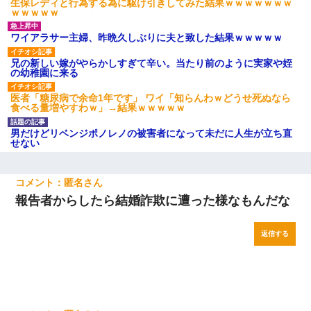
生保レディと行為する為に駆け引きしてみた結果ｗｗｗｗｗｗｗ
ｗｗｗｗｗ
ワイアラサー主婦、昨晩久しぶりに夫と致した結果ｗｗｗｗｗ
兄の新しい嫁がやらかしすぎて辛い。当たり前のように実家や姪
の幼稚園に来る
医者「糖尿病で余命1年です」 ワイ「知らんわｗどうせ死ぬなら
食べる量増やすわｗ」→結果ｗｗｗｗｗ
男だけどリベンジポノレノの被害者になって未だに人生が立ち直
せない
匿名
報告者からしたら結婚詐欺に遭った様なもんだな
返信する