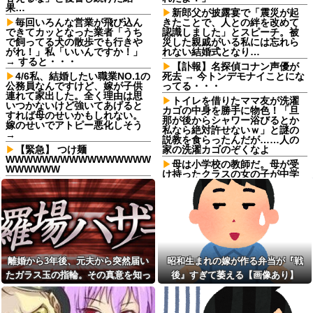
果…
新郎父が披露宴で「震災が起
毎回いろんな営業が飛び込ん
きたことで、人との絆を改めて
できてカッとなった業者「うち
認識しました」とスピーチ。被
で飼ってる犬の散歩でも行きや
災した親戚がいる私には忘れら
がれ！」私「いいんですか！」
れない結婚式となり…
→ すると・・・
【訃報】名探偵コナン声優が
4/6私、結婚したい職業NO.1の
死去 → 今トンデモナイことにな
公務員なんですけど、嫁が子供
ってる・・・
連れて家出した。全く理由は思
トイレを借りたママ友が洗濯
いつかないけど強いてあげると
カゴの中身を勝手に物色！「旦
すれば母のせいかもしれない。
那が後からシャワー浴びるとか
嫁のせいでアトピー悪化しそう
私なら絶対許せないｗ」と謎の
→
説教を食らったんだが……人の
【緊急】 つけ麺
家の洗濯カゴのぞくなよ
WWWWWWWWWWWWWWWW
母は小学校の教師だ。母が受
WWWWWW
け持ったクラスの女の子が中学
「2年間、たぶん1日4回は握っ
でいじめを受けているようで母
てた」ラスベガスで買った3,000
を頼ってくる
円のキーホルダーを調べたら
【悲報】外国人受け入れ反
友達にフリンしてる事を打ち
対、大幅に増加してしまう。若
明けられた。私もその頃、旦那
い世代で多く、「日本社会には
とうまくいっておらず...
希望がない」人ほど反対に転じ
る
勝って欲しいスポーツの試合
離婚から3年後、元夫から突然届い
昭和生まれの嫁が作る弁当が『戦
って私が見ると負けることがす
【画像】このLINEで女がブチ
ごく多い気がしてる
ギレてる理由がわからない男、
たガラス玉の指輪。その真意を知っ
後』すぎて萎える【画像あり】
非モテ確定ｗｗｗｗｗｗｗｗｗ
従姉妹「条件のいい男が全然
た瞬間、私も弁護士も言葉を失っ
いない！」私「理想が高すぎる
トイレを借りたママ友が洗濯
て…
んじゃ…？」→婚活の愚痴を聞
カゴの中身を勝手に物色！「旦