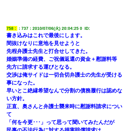
758
：
737
：
2010/07/06(火) 20:04:25 0 
 ID:
書き込みはこれで最後にします。
間抜けなりに意地を見せようと
先程弁護士先生と打合せしてきた。
婚姻準備の経費、ご祝儀返還の資金＋慰謝料等
先方に請求する運びとなる。
交渉は俺サイドは一切合切弁護士の先生が受ける
事になった。
早いとこ絶縁希望なんで分割の債務履行は認めな
い方針。
正直、奥さんと弁護士襲来時に慰謝料請求につい
て
「何を今更･･･」って思って聞いてみたんだが
民事の不法行為に対する損害賠償請求は