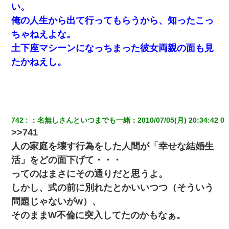
けた
い。
俺の人生から出て行ってもらうから、知ったこっ
上司「何なの、この書類！！」私「あの‥」上司「今は私が話し
ちゃねえよな。
てるの！」私「ですから」上司「黙って聞きなさい！」私「それ
は」上司「言い訳しない！」→結果ｗｗｗｗｗ
土下座マシーンになっちまった彼女両親の面も見
たかねえし。
父が他界→父のフリン相手『どうか相続を放棄して下さい、昔の
ことは謝ります。ごめんなさい…』私「お子さんはフリン略奪婚
って知ってるの？」相手『 』結果→
父親がくも膜下出血で突然ﾀﾋ。→母の貯金が0なことが判明。→母
742
：
名無しさんといつまでも一緒
：
2010/07/05(月) 20:34:42 0 
「私を家に置いてほしい、どうか見捨てないで(土下座」俺・嫁
「…」
>>741
人の家庭を壊す行為をした人間が「幸せな結婚生
昨日37歳のおばさんと行為したんだけどめちゃくちゃだった
活」をどの面下げて・・・
ってのはまさにその通りだと思うよ。
兄の新しい嫁がやらかしすぎて辛い。当たり前のように実家や姪
しかし、式の前に別れたとかいいつつ（そういう
の幼稚園に来る
問題じゃないがw）、
そのままW不倫に突入してたのかもなぁ。
32歳ワイ、34歳の可愛い女と付き合うも現実を知ってしまい無事
死亡・・・