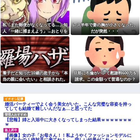
き続けた結果…
那が後からシャワー浴びるとか
私なら絶対許せないｗ」と謎の
お腹の中にいる子供が男だと
説教を食らったんだが……人の
判明したら嫁がキレ出した。嫁
家の洗濯カゴのぞくなよ
はどうしても女が欲しかったら
しく...
トイレを借りたママ友が洗濯
私「また郵便がなくなってる…」知
レス半年で妻の胸が小さくなった。
カゴの中身を勝手に物色！「旦
ドラッグストア勤務中。カー
那が後からシャワー浴びるとか
人「一緒に捕まえよう」→おとりを
だが突然・・・
ド払いの商品を現金で返金して
私なら絶対許せないｗ」と謎の
ほしいと言い張る女性客。断っ
仕掛けたら泥奥がまんまと引っかか
説教を食らったんだが……人の
ても引き下がらず、その後まさ
家の洗濯カゴのぞくなよ
り…
かの展開に…
トメが義弟嫁を嬉々として嫁
【驚愕】 社長「役立たずの中
いびり。諫めても、エネ義弟が
年社員解雇したら若手もみんな
「悪く取りすぎ！」と話を聞か
辞めてしまった…」
ない。私(さすが兄弟)→当時エネ
お前ら「日本も核武装汁！」
夫だった夫と嫁いびりトメのド
←１万発の核弾頭どこに
ラマ仕立ての動画を送った結果
養子だと知った10歳の息子から「本
旦那に不倫がバレて慰謝料600万を
【画像】恋する女さん、ネッ
初めての子供でてんてこ舞い
当の親に会いたい」と相談された。
請求。この金額って普通なのか？
ト民が驚愕する大変身を遂げて
の我が家にトメが月イチで泊ま
正直に答えたら夫婦関係が急変し
しまう←コレは凄過ぎるw w w
りに来る。知らぬ間に「トメの
w w w w w
部屋」までできてた。ママン大
て…
好き夫に抗議したら怒り狂うだ
【悲報】へずまりゅう（35）
ろうな…
ボランティアのため熊本に行く
婚活パーティーでよく会う美女がいた。こんな完璧な容姿を持っ
も体調不良で病院に行く
私は生まれつき身体障害があ
てしても結婚て難しいんだなぁ…と思ってた
る。母が反対を押し切って産ん
女芸人の吉住さん（36）メイ
だが、結局離婚。私と母は母方
クしたら普通に美人の部類だっ
の伯父家族が同居してる母実家
【悲報】姉と入浴中に大きくなってしまった結果ｗｗｗｗｗｗｗ
たと判明ｗｗｗｗｗｗｗｗｗ
に住む事に。4歳になったある
ｗ
【悲報】乃木坂レベルでもグ
日、母が突然いなくなった…
ループ卒業したら三流タレント
僕ハイエース乗り、パチンコ
【画像】女の子「お母さん！！私ようやくファッションモデルに
扱いになる模様・・・
屋の駐車場にいるけど隣に停め
選ばれたの！絶対見に来てね！」→悲しい結果がこれ・・・