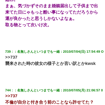
旦那の元嫁「離婚したとはいえ、私が本来の妻。許可なく結婚す
るなんてどういう神経してるの？離婚届を記入して持って来い」
まぁ、気づかずそのまま婚姻届出して子供まで出
→笑いが止まらなくなり・・・
来てた日にゃもっと酷い事になってただろうから
運が良かったと思うしかないよなぁ。
妹が嘘つきな元カレと寄りを戻してしまったという話をしていた
ら、旦那の顔が曇って雰囲気が一転。そそくさと話を切り上げて
取る物とって次いけ次。
いつもより早く寝付いてしまった…｜生活｜ワロタあんてな
旦那が長男のDNA鑑定をしたら血縁関係0%だった。旦那「やっぱ
りウワキしてたんだな…」長男「俺は誰の子供なの？」長女・次
男「ウワキ女！」
739
：
名無しさんといつまでも一緒
：
2010/07/04(日) 17:54:49 O 
>>737
9月に付き合い始めたけどこの、この人と結婚はないわと判断して
別れた。その元彼が交通事故で重体になっているらしく…
襲来された時の彼女の様子とか言い訳とかkwsk
デパートの外商『私さんだと名乗る女が、ツケで宝石を買おうと
していて…』私「！？」→ 翌日。ママ友たちの様子が微妙におか
しくなり・・・
744
：
名無しさんといつまでも一緒
：
2010/07/05(月) 21:06:57 0 
朝起きたら嫁がいなかった。俺（嫁も嫁実家も電話に出ない…不
安だ）→ 仕事を早退して帰宅すると、嫁と嫁両親と知らない男が
>>737
２人・・・
不倫が自分と付き合う前のことなら許せてた？