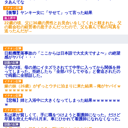
タあんてな
【衝撃】ヤンキー女に「サせて」って言った結果
22歳の頃、父に36歳の男性とお見合いをしてくれと頼まれた。父
の親会社の経営者の息子さんだったので、父も喜んで私の写真を
送ったんだが→
日航機墜落事故の「ここからは日本語で大丈夫ですよ〜」の絶望
感がヤバイ・・・
子供の頃、母の弟にイタズラされてて中学に入ってから関係を持
ってしまった。拒絶したら「全部バラしてやる」と脅迫されたの
で両親に全部話した。
嫁の妹（26歳）がずっとウチに泊まりに来た結果→俺がヤバイｗ
ｗｗｗｗｗｗｗ
【悲報】姉と入浴中に大きくなってしまった結果ｗｗｗｗｗｗｗ
ｗ
私は家が貧しくて、手に職をつけようと看護師になった。だけど
卒業を控えた年の1月末、車にひかれて看護師になれなくなった。