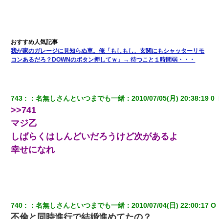
【衝撃】嫁父の会社に勤続１０年、手取り１４万 → 俺「２２万も
らえる会社から誘われた。転職したい」義父「クビ！（激怒」嫁
「離婚！（激怒」
我が家のガレージに見知らぬ車。俺「もしもし、玄関にもシャッターリモ
夫に癌の余命宣告。その闘病中に長女から信じられない言葉を受
コンあるだろ？DOWNのボタン押してｗ」→ 待つこと１時間弱・・・
けた
【驚愕】5000円でＪＫと行為してきたが後悔しかない…
743
：
名無しさんといつまでも一緒
：
2010/07/05(月) 20:38:19 0 
>>741
今日夫の実家に泊ったんだけど、朝起きたら股間がなんかモッコ
マジ乙
リしてた
しばらくはしんどいだろうけど次があるよ
幸せになれ
テレワーク上司「会議中はカメラ付けろ！」女社員「え、事前連
絡無しは無理」上司「いいから付けろ！」→
新築の家で。クラクラするくらいの「白粉の匂い」が鼻につくも
嫁＆娘「そんな匂いしない…」ある日、友人奥「素敵なアンティ
ークですね！」俺（！？）
740
：
名無しさんといつまでも一緒
：
2010/07/04(日) 22:00:17 O 
不倫と同時進行で結婚進めてたの？