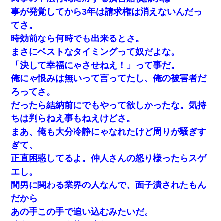
事が発覚してから3年は請求権は消えないんだっ
てさ。
時効前なら何時でも出来るとさ。
まさにベストなタイミングって奴だよな。
「決して幸福にゃさせねえ！」って事だ。
俺にゃ恨みは無いって言ってたし、俺の被害者だ
ろってさ。
だったら結納前にでもやって欲しかったな。気持
ちは判らねえ事もねえけどさ。
まあ、俺も大分冷静にゃなれたけど周りが騒ぎす
ぎて、
正直困惑してるよ。仲人さんの怒り様ったらスゲ
エし。
間男に関わる業界の人なんで、面子潰されたもん
だから
あの手この手で追い込むみたいだ。