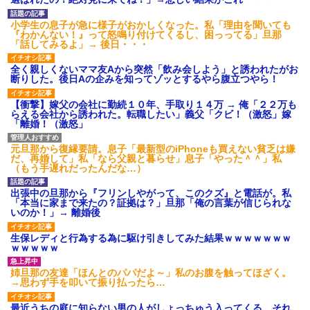
私「また郵便がなくなって
たらおっさんがぶち切れてき
る…」知人「一緒に捕まえよ
た…他
小学生の息子が急に様子がおかしくなった。私「理由を聞いても
う」→おとりを仕掛けたら泥奥
挨拶で難聴を侮辱してきたト
『わかんない！』って怒鳴り付けてくるし、困っってる」旦那
がまんまと引っかかり…
メから久々に電話。トメ「私は
「話してみるよ」→ 後日・・・
ハードオフに売っていた4万
元気よ！」私「でもお義父さん
4000円のフィギュアがヤバすぎ
から…」トメの『痔』に効く温
全く親しくないママ友Aから突然「飲み会しよう」と誘われたがお
るｗｗｗｗｗｗ「こんな高い
泉を紹介してあげたら大発狂し
断りした。後日Aの企みを知ってゾッとするやら腹立つやら！
の？ｗｗ」「逆に超安い」
た←お義父さんノリノリで温泉
行ってて草
私「ちょっと、人の家の金庫
【衝撃】嫁父の会社に勤続１０年、手取り１４万 → 俺「２２万も
触らないでよ！」キチママ『そ
【修羅場】間男に濡れ衣を着
らえる会社から誘われた。転職したい」義父「クビ！（激怒」嫁
こに金庫があったから、開けて
せられたサレ夫の反撃がエグす
「離婚！（激怒」
みようとしただけ☆』義兄「泥
ぎるｗｗｗｗ
は出てけ！二度と来るな！」結
【腹筋崩壊】見た瞬間吹いた
果・・・
画像を貼っていくスレｗｗｗｗ
元旦那から復縁要請。息子「最新型のiPhoneも買えない貧乏は嫌
私「初めて飲む味だけどなん
だ、再婚して」私「なら父親と暮らせ」息子「やった＾＾」私
【修羅場】父の浮気相手がま
のお茶？」彼「ちっ！」私「」
（もう手遅れだったんだな…）
さかの男！？私が突き止めた結
【GIF】JSのカンチョーワロ
果ｗｗｗｗ
タ
出張中の旦那から『フリンしやがって、このクズ』と電話が。私
社会人1年目の時、下の階に住
「本当に家まで来たの？証拠は？」旦那「俺の言葉が信じられな
後続車にクラクションを鳴ら
んでる40代半ばくらいの独身女
いのか！」→ 離婚後
され彼氏が逆切れ。「何クラク
性に狙われかけた
ション鳴らしてんだ！降りてこ
主な税金の成り立ちを調べて
いよ！」と怒鳴りだし...
生保レディと行為する為に駆け引きしてみた結果ｗｗｗｗｗｗｗ
みたよ
ｗｗｗｗｗ
【衝撃】報酬100万円超の治験
募集がこちらｗｗｗｗｗ(※画像
あり)
姉旦那の友達「ほんとのパパだよ～」私のお腹を触ってほざく。
→思わず手を叩いて振り払ったら…
【ネット騒然】惨殺されたタ
ワマン頂き女子のこの動画、す
げえええええｗｗｗｗｗｗｗｗ
最近うちの庭に知らない男の人がしょっちゅう入ってくる。それ