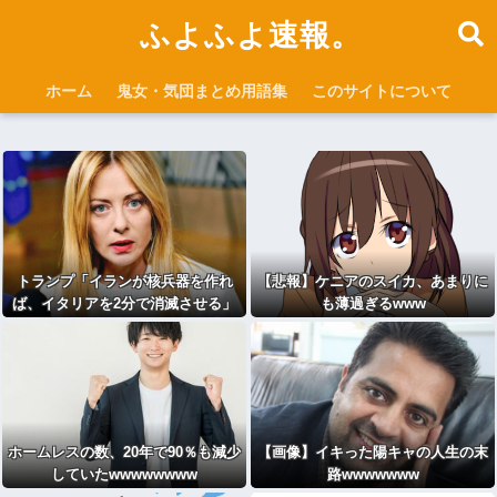
ふよふよ速報。
ホーム
鬼女・気団まとめ用語集
このサイトについて
トランプ「イランが核兵器を作れ
【悲報】ケニアのスイカ、あまりに
ば、イタリアを2分で消滅させる」
も薄過ぎるwww
メローニ「核を持っている国で実際
に使ったアホはアメリカだけｗ」
ホームレスの数、20年で90％も減少
【画像】イキった陽キャの人生の末
していたwwwwwwww
路wwwwwww