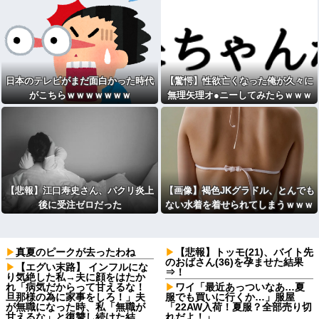
日本のテレビがまだ面白かった時代
【驚愕】性欲亡くなった俺が久々に
がこちらｗｗｗｗｗｗｗ
無理矢理オ●ニーしてみたらｗｗｗ
ｗｗｗｗｗｗwwww
【悲報】江口寿史さん、パクリ炎上
【画像】褐色JKグラドル、とんでも
後に受注ゼロだった
ない水着を着せられてしまうｗｗｗ
wｗｗｗｗｗｗｗｗ
真夏のピークが去ったわね
【悲報】トッモ(21)、バイト先
のおばさん(36)を孕ませた結果
【エグい末路】 インフルにな
⇒！
り気絶した私→夫に顔をはたか
れ「病気だからって甘えるな！
ワイ「最近あっついなあ…夏
旦那様の為に家事をしろ！」夫
服でも買いに行くか…」服屋
が無職になった時、私「無職が
「22AW入荷！夏服？全部売り切
甘えるな」と復讐し続けた結
れだよ！」