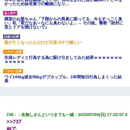
かったため妹有責での離婚になり…
隣室のお婆ちゃん「下階からの異臭に困ってる、今もすっごく臭
い」私「変だなあ～なにも臭わないよ」→ その後。警察『絶対に
窓とドアを開けないで』
妻が亡くなったんだけど正直ガチで嬉しい
生保レディと行為する為に駆け引きしてみた結果ｗｗｗｗｗｗｗ
ｗｗｗｗｗ
ワイ144kg彼女98kgデブカップル、1年間毎日行為しまくった結
果
嫁の妹（26歳）がずっとウチに泊まりに来た結果→俺がヤバイｗ
ｗｗｗｗｗｗｗ
738
：
名無しさんといつまでも一緒
：
2010/07/04(日) 17:22:07 0 
【悲報】お風呂で父親と姉が完全に行為してるんだが...
>>737
超乙。