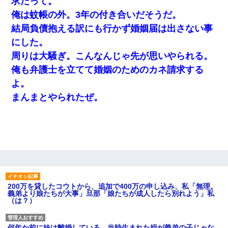
求だって。
俺は蚊帳の外。3年の付き合いだそうだ。
結局負債抱える訳にも行かず婚姻届は出さない事
にした。
周りは大騒ぎ。こんなんじゃ先が思いやられる。
俺も弁護士を立てて婚姻のためのカネ請求する
よ。
まんまとやられたぜ。
200万を貸したコウトから、追加で400万の申し込み、私「無理。
義弟より娘たちが大事」旦那「娘たちが成人したら別れよう」私
（は？）
何年か前に妹は離婚している。当時生まれた姪が義弟の子じゃな