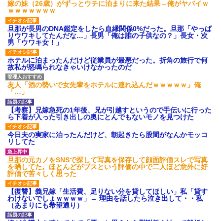
嫁の妹（26歳）がずっとウチに泊まりに来た結果→俺がヤバイｗ
ｗｗｗｗｗｗｗ
旦那が長男のDNA鑑定をしたら血縁関係0%だった。旦那「やっぱ
りウワキしてたんだな…」長男「俺は誰の子供なの？」長女・次
男「ウワキ女！」
ホテルに泊まったんだけど従業員が最悪だった。折角の旅行で何
故私が怒鳴られなきゃいけなかったのだ
友人「酒の勢いで女先輩をホテルに連れ込んだｗｗｗｗｗ」俺
「…」
【考察】兄嫁急死の1年後、兄が引越すというので手伝いに行った
ら下着が入った引き出しの奥にとんでもないモノを見つけた
今日夫の実家に泊ったんだけど、朝起きたら股間がなんかモッコ
リしてた
旦那の元カノをSNSで探して写真を保存して顔面評価スレで写真
を晒してた。ほとんどがブスという評価の中で二人ほど意外に好
評価で苦々しく思った
【復讐】義兄嫁「生活費、足りない分を貸してほしい」私「貸す
わけないでしょｗｗｗｗ」→ 理由を話したら泣き出して・・私
（あまりにも希望通り）