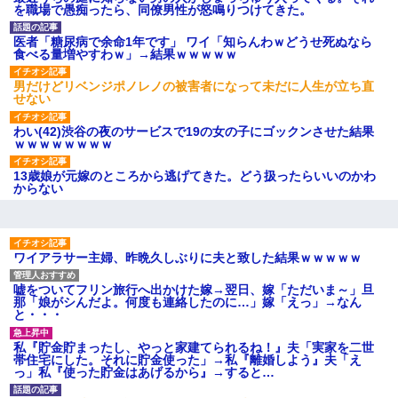
ｗｗｗ
を職場で愚痴ったら、同僚男性が怒鳴りつけてきた。
【愕然】白のクラウン俺氏、
高速道路左車線を制限速度で走
医者「糖尿病で余命1年です」 ワイ「知らんわｗどうせ死ぬなら
った結果wwwwwwwwwwww
食べる量増やすわｗ」→結果ｗｗｗｗｗ
百年の恋12-899 食べた量を
張り合ってくる
男だけどリベンジポノレノの被害者になって未だに人生が立ち直
【悲報】佐藤輝明・・・２軍
せない
でも盛大にやらかす←あまり悲
しませないでくれ
わい(42)渋谷の夜のサービスで19の女の子にゴックンさせた結果
ｗｗｗｗｗｗｗｗ
13歳娘が元嫁のところから逃げてきた。どう扱ったらいいのかわ
からない
ワイアラサー主婦、昨晩久しぶりに夫と致した結果ｗｗｗｗｗ
嘘をついてフリン旅行へ出かけた嫁→翌日、嫁「ただいま～」旦
那「娘がシんだよ。何度も連絡したのに…」嫁「えっ」→なん
と・・・
私『貯金貯まったし、やっと家建てられるね！』夫「実家を二世
帯住宅にした。それに貯金使った」→私『離婚しよう』夫「え
っ」私『使った貯金はあげるから』→すると…