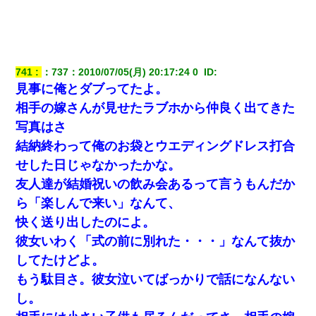
ナンパにほいほい付いていった私、地獄に落ちる
【まぬけ】夫「離婚だ！」私「わかった。で？」夫「慰謝料
だ！」私「いいけど弁護士通して。私も請求する」夫「」
741
：
737
：
2010/07/05(月) 20:17:24 0 
 ID:
見事に俺とダブってたよ。
出張中の旦那から『フリンしやがって、このクズ』と電話が。私
相手の嫁さんが見せたラブホから仲良く出てきた
「本当に家まで来たの？証拠は？」旦那「俺の言葉が信じられな
いのか！」→ 離婚後
写真はさ
結納終わって俺のお袋とウエディングドレス打合
ミスした新人(
)に冗談で「行為させてくれたら許してあげる」
せした日じゃなかったかな。
って言ったら・・・
友人達が結婚祝いの飲み会あるって言うもんだか
ら「楽しんで来い」なんて、
結婚生活10ヶ月目で嫁から一方的に「もう冷めた」と離婚切り出
された
快く送り出したのによ。
彼女いわく「式の前に別れた・・・」なんて抜か
この母親は娘の黒歴史を掘り出さないと死ぬんか？ 死ぬんか？
してたけどよ。
もう駄目さ。彼女泣いてばっかりで話になんない
裁判官「お互いに最後に言いたいことはありますか」バカ夫
し。
「…」A「夫を一発殴らせてほしい」裁判官「どうぞ」