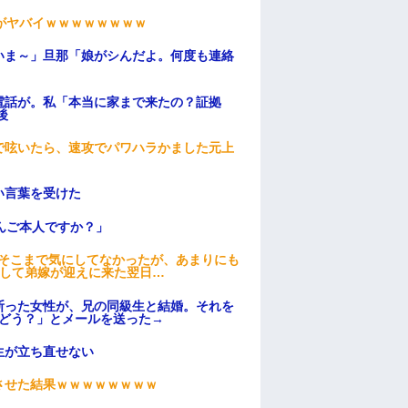
がヤバイｗｗｗｗｗｗｗｗ
いま～」旦那「娘がシんだよ。何度も連絡
電話が。私「本当に家まで来たの？証拠
後
で呟いたら、速攻でパワハラかました元上
い言葉を受けた
んご本人ですか？」
はそこまで気にしてなかったが、あまりにも
そして弟嫁が迎えに来た翌日…
断った女性が、兄の同級生と結婚。それを
はどう？」とメールを送った→
生が立ち直せない
ンさせた結果ｗｗｗｗｗｗｗｗ