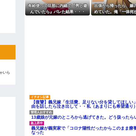
よ！」キチママ『そこに金庫があっ
っ…」
「泥は出てけ！二度と来るな！」結
有給使って旦那に内緒で『男と遊
出張から帰ったら、嫁
主な税金の成り立ちを調べてみ
んでいたら』バレた結果・・・
めていた。俺「一体何
彼「ちっ！」私「」
だ？」嫁「…」→子供
聞くと…
逆切れ。「何クラクション鳴らして
らｗｗｗｗｗ(※画像あり)
女子のこの動画、すげえええええｗ
車線を制限速度で走った結果
くる
やらかす←あまり悲しませないでく
ゃいら
【復讐】義兄嫁「生活費、足りない分を貸してほしい」
由を話したら泣き出して・・私（あまりにも希望通り
13歳娘が元嫁のところから逃げてきた。どう扱ったら
義兄嫁が義実家で「コロナ陽性だったからこのまま療
なった