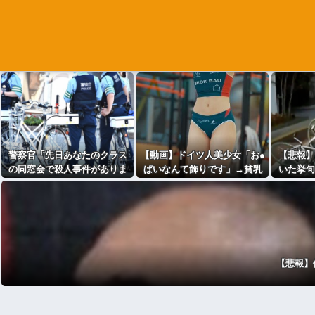
警察官「先日あなたのクラス
【動画】ドイツ人美少女「お●
【悲報】
の同窓会で殺人事件がありま
ぱいなんて飾りです」→貧乳
いた挙句
して…」ワイ「…ちょっと待
でも次元が違うと話題に
う
ってください…」⇒！
【悲報】