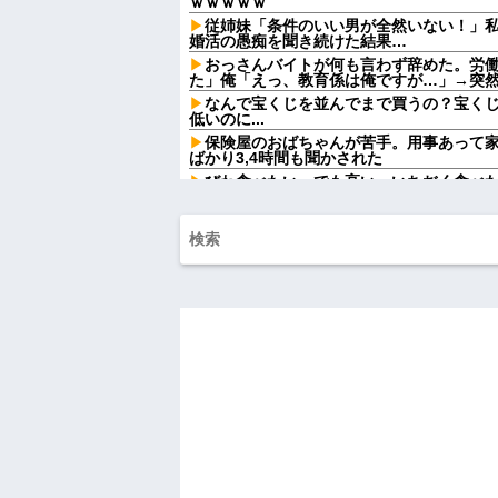
ｗｗｗｗｗ
従姉妹「条件のいい男が全然いない！」
婚活の愚痴を聞き続けた結果…
おっさんバイトが何も言わず辞めた。労
た」俺「えっ、教育係は俺ですが…」→突
なんで宝くじを並んでまで買うの？宝く
低いのに...
保険屋のおばちゃんが苦手。用事あって
ばかり3,4時間も聞かされた
びわ食べたい。でも高い。いちぢく食べ
【復讐】 ある職業の人材を育成する高校
イジメられて全寮制だから逃げ出すこともでき
女「43億円注文して………キャンセルっ
【怒報】国税庁「あのさぁ！君らがちゃ
ゃうけどどうする？！」←これw w w w w w
政府「増税」敵「増税すんな！増税メガ
な！社会保障どうなる！」
【衝撃】若い女の子からする「甘い匂い」
んておらんよな？よな？w w w w w w w w w
【驚愕】マチアプで会った外国人からま
ワイ詰みか？？？？？？？
出張から帰ったら、嫁の顔が青ざめてい
「…」→子供たちに話を聞くと…
ハードオフに売っていた4万4000円のフ
「こんな高いの？ｗｗ」「逆に超安い」