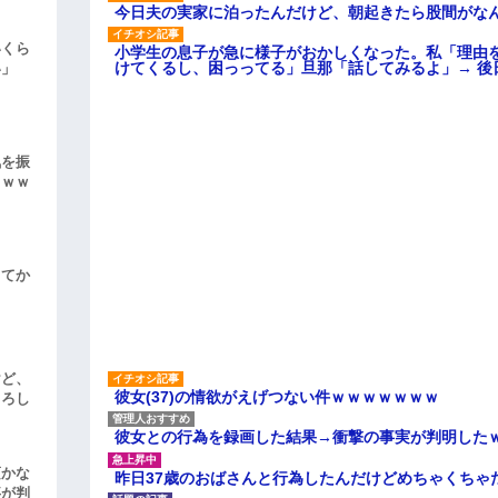
今日夫の実家に泊ったんだけど、朝起きたら股間がな
いくら
小学生の息子が急に様子がおかしくなった。私「理由
けてくるし、困っってる」旦那「話してみるよ」→ 後
い」
気を振
ｗｗｗ
してか
けど、
彼女(37)の情欲がえげつない件ｗｗｗｗｗｗｗ
よろし
彼女との行為を録画した結果→衝撃の事実が判明した
頃かな
昨日37歳のおばさんと行為したんだけどめちゃくちゃ
事が判