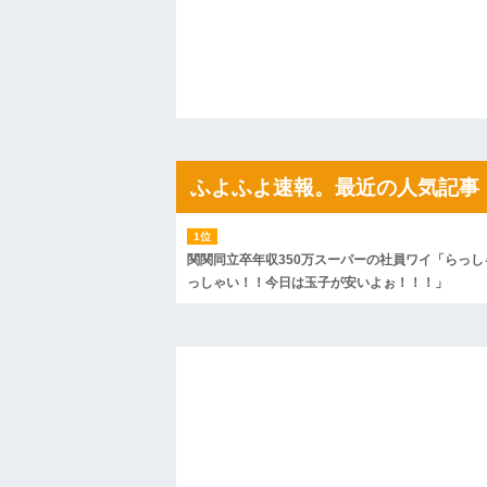
私「ちょっと、人の家の金庫触らないで
たから、開けてみようとしただけ☆』義兄
果・・・
私「初めて飲む味だけどなんのお茶？」
【GIF】JSのカンチョーワロタ
後続車にクラクションを鳴らされ彼氏が
んだ！降りてこいよ！」と怒鳴りだし...
【衝撃】報酬100万円超の治験募集がこち
【ネット騒然】惨殺されたタワマン頂き
ｗｗｗｗｗｗｗｗｗｗ
ふよふよ速報。最近の人気記事
【愕然】白のクラウン俺氏、高速道路左
wwwwwwwwwwww
百年の恋12-899 食べた量を張り合って
【悲報】佐藤輝明・・・２軍でも盛大に
関関同立卒年収350万スーパーの社員ワイ「らっし
れ
っしゃい！！今日は玉子が安いよぉ！！！」