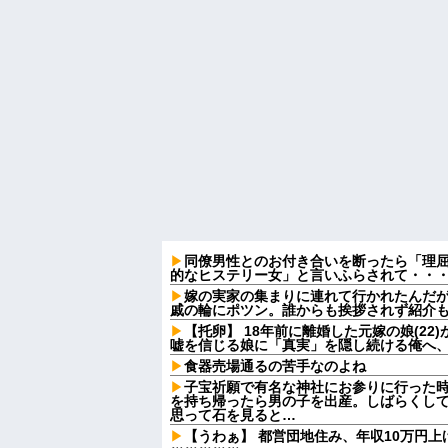
同僚男性とのお付き合いを断ったら「理
的なヒステリー女」と言いふらされて・・
嫁の実家の集まりに連れて行かれたんだ
戚の輪にポツン。誰からも挨拶されず紹介
【托卵】 18年前に離婚した元嫁の娘(2
嘘を信じる娘に「真実」を隠し続ける俺へ
食器売場通るの苦手なのよね
子宝祈願で有名な神社にお参りに行った
を持ち帰ったら男の子を出産。しばらくし
思って石を見ると…
【うわぁ】 都営団地住み、年収10万円