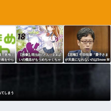
員、意地で
【画像】咲-saki-さん、お●ぱ
【悲報】竹田恒泰「愛子さま
計画をやら
いの概念がもうめちゃくちゃ
が天皇になれないのはSnow M
ｗ
ｗｗｗｗｗ
anに女がいないのと同じ」X民
「養子案はSnow Manに竹田
恒泰が入るようなもの」
れてしまう