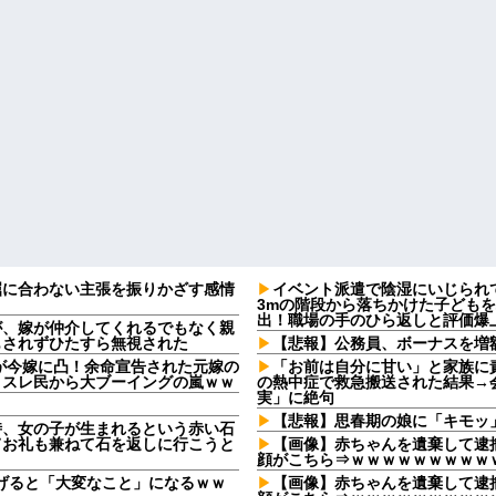
屈に合わない主張を振りかざす感情
イベント派遣で陰湿にいじられ
・
3mの階段から落ちかけた子ども
出！職場の手のひら返しと評価爆
が、嫁が仲介してくれるでもなく親
もされずひたすら無視された
【悲報】公務員、ボーナスを増
2)が今嫁に凸！余命宣告された元嫁の
「お前は自分に甘い」と家族に
、スレ民から大ブーイングの嵐ｗｗ
の熱中症で救急搬送された結果→
実」に絶句
【悲報】思春期の娘に「キモッ
時、女の子が生まれるという赤い石
てお礼も兼ねて石を返しに行こうと
【画像】赤ちゃんを遺棄して逮捕
顔がこちら⇒ｗｗｗｗｗｗｗｗｗ
上げると「大変なこと」になるｗｗ
【画像】赤ちゃんを遺棄して逮捕