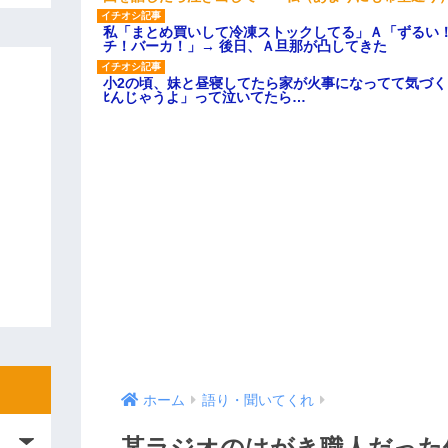
私「まとめ買いして冷凍ストックしてる」Ａ「ずるい
チ！バーカ！」→ 後日、Ａ旦那が凸してきた
小2の頃、妹と昼寝してたら家が火事になってて気づく
ﾋんじゃうよ」って泣いてたら…
ホーム
語り・聞いてくれ
某ラジオのはがき職人だった