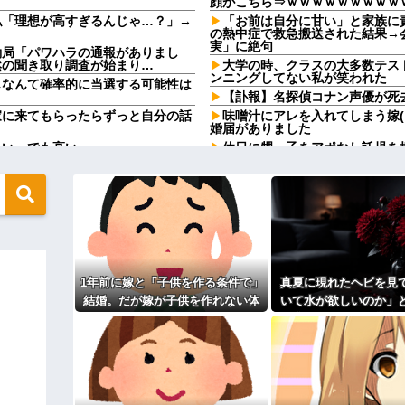
顔がこちら⇒ｗｗｗｗｗｗｗｗｗ
私「理想が高すぎるんじゃ…？」→
「お前は自分に甘い」と家族に
の熱中症で救急搬送された結果→
実」に絶句
働局「パワハラの通報がありまし
然の聞き取り調査が始まり…
大学の時、クラスの大多数テス
ンニングしてない私が笑われた
じなんて確率的に当選する可能性は
【訃報】名探偵コナン声優が死去
家に来てもらったらずっと自分の話
味噌汁にアレを入れてしまう嫁
婚届がありました
たい。でも高い
休日に甥っ子をアポなし託児を
てw」と言うので『Gガンダム』
に通ってたんだが、体力ないヤツは
病を発症して家で大暴れｗｗ
なかった→あるイジっ子が自...
「今思えばなんであんなに夢中
と！」←こいつの目的
映画デートの予定をドタキャン
んと納税してくれないとこうなっち
て、これはダメだと思って別れた
 w w
【画像】思わず保存したくなる
ネ！」→政府「減税」敵「減税すん
ｗｗｗ
【修羅場】不妊と判明した夫、
の正体、まさか分からないDTな
1年前に嫁と「子供を作る条件で」
真夏に現れたヘビを見
果ｗｗｗｗ
 w w
結婚。だが嫁が子供を作れない体
いて水が欲しいのか」
33歳くらいから太ったせいか
さかの『こう』言われたんやがこれ
なった
だと知ったので離婚へ。
を注いだ。ヘビは夢中
相手がどんなパイプ持っている
を消し…
た。俺「一体何があったんだ？」嫁
高校３年生の女です。家が嫌い
す
ィギュアがヤバすぎるｗｗｗｗｗｗ
旦那の祖父が亡くなった。私「
「余計な出費すんな。そんなもん