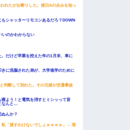
誘われたがお断りした。後日Aの企みを知っ
もシャッターリモコンあるだろ？DOWN
いいのかわからない
た。だけど卒業を控えた年の1月末、車に
叩きに洗脳された弟が、大学進学のために
わと判断して別れた。その元彼が交通事故
ぁ寝よう！と電気を消すとミシッって音
となんと…
死ぬんか？
私「貸すわけないでしょｗｗｗｗ」→ 理
）