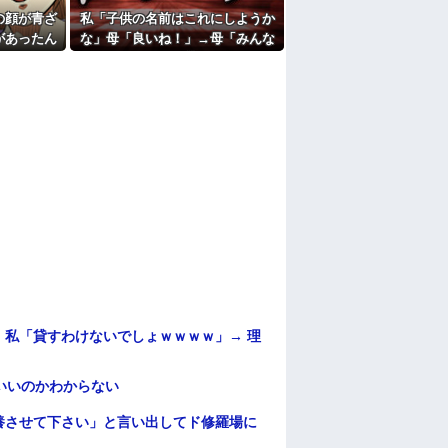
の顔が青ざ
私「子供の名前はこれにしようか
たよ
があったん
な」母「良いね！」→母「みんな
たちに話を
聞いて！ヒントは花の名前よ！」
→勝手に発表されて腹が立ち…
私「貸すわけないでしょｗｗｗｗ」→ 理
）
いいのかわからない
養させて下さい」と言い出してド修羅場に