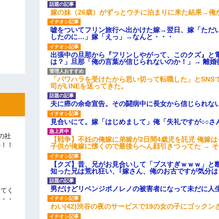
嫁の妹（26歳）がずっとウチに泊まりに来た結果→俺
嘘をついてフリン旅行へ出かけた嫁→翌日、嫁「ただ
したのに…」嫁「えっ」→なんと・・・
出張中の旦那から『フリンしやがって、このクズ』と
は？」旦那「俺の言葉が信じられないのか！」→ 離婚
「パワハラを受けたから思い切って転職した」とSNS
司がLINEを送ってきた。
夫に癌の余命宣告。その闘病中に長女から信じられな
見合いにて。嫁「はじめまして」俺「失礼ですが○○さ
の社
【戦争】不妊の俺嫁に弟嫁が2日間4歳児を託児 俺嫁
い！！
子供が俺嫁に懐くので最後らへん顔引きつってた → 
」
【クズ】昔、兄がお見合いして「ブスすぎｗｗｗ」と
知った兄は荒れ狂い、｢嫁さん、俺のお古ですが気分
男だけどリベンジポノレノの被害者になって未だに人
えてく
・・・
わい(42)渋谷の夜のサービスで19の女の子にゴック