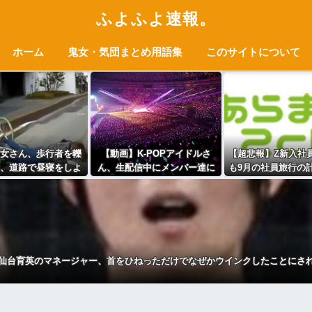
ふよふよ速報。
ホーム
鬼女・気団まとめ用語集
このサイトについて
女さん、歩行者を轢
【動画】K-POPアイドルさ
【超悲報】Z新入社
、道路で昼寝をしよ
ん、生配信中にメンバー達に
も9月の社員旅行の
としてしまう
チクビを弄られてしまう
ないｗｗ
仙台育英のマネージャー、首をひねっただけでなぜかウインクしたことにさ