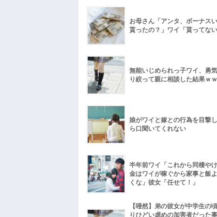
お母さん「アンタ、ボーナス
貰ったの？」ワイ「貰ってな
無能いじめられっ子ワイ、勇
り絞って親に相談した結果ｗ
娘がワイと嫁との行為を目撃
ら口聞いてくれない
半年前ワイ「これから同棲や
金はワイが稼ぐから家事と飯
くな」彼女「任せて！」
【唖然】弟の彼女が中学生の
りひどい虐めの加害者だった