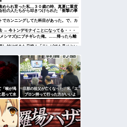
ｗ
責められ育った私…３０歳の時、真夏に重度
会社の人たちから叩きつけられた「衝撃の事
トでカンニングしてた科目があった。で、カ
 → 今トンデモナイことになってる・・・
(メシマズ)にブチギレた俺。……帰ったら離
押し付けてきた兄嫁！「テレビでも見せとい
を一気見させた結果……甥っ子が重度の中二
になったんやろ…」と思うコンテンツ
されて、見てない映画のチケ代を奢らされ
よ
「笑える画像・最高な画像」貼っていけｗｗ
前妻の娘に「実の子じゃない！」と訴えた結
て「喉が渇
旦那の祖父が亡くなった。私「エ
と思って水
プロン持って行った方がいいよ
加齢で＊が緩んだのかチョビッと漏れるように
で飲んで姿
ね」旦那「余計な出費すんな。そ
かも知れないのに…
んなもん買うなら今後一切金を出
さねぇぞ」私「えっ…」
すぎて家を出て現在養護施設で暮らしていま
エプロン持って行った方がいいよね」旦那
買うなら今後一切金を出さねぇぞ」私「え