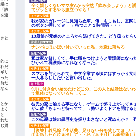
結婚は
全く親しくないママ友Aから突然「飲み会しよう」と
てゾッとするやら腹立つやら！
、「諦
女を連
我が家のガレージに見知らぬ車。俺「もしもし、玄関に
のボタン押してｗ」→ 待つこと１時間弱・・・
13歳娘が元嫁のところから逃げてきた。どう扱ったら
引きと
ナンパにほいほい付いていった私、地獄に落ちる
私は家が貧しくて、手に職をつけようと看護師になっ
滅的に
ひかれて看護師になれなくなった。
どれだ
リギリ
スマホを与えられて、中学卒業する頃にはすっかり女
一人暮らししたいと言い出した。
やった
名前だ
9月に付き合い始めたけどこの、この人と結婚はない
、なん
で重体になっているらしく…
」とか
彼氏の家に泊まる事になり、ゲームで盛り上がってさ
が…彼「ちょっと待ってて」→勢いよくドアを開ける
をよく
たと
この母親は娘の黒歴史を掘り出さないと死ぬんか？ 
かれた
同じ質
【復讐】義兄嫁「生活費、足りない分を貸してほしい」
由を話したら泣き出して・・私（あまりにも希望通り