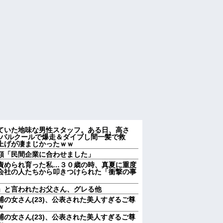
ていた地味な男性スタッフ。ある日、高さ
をパルクールで爆走＆ダイブし間一髪で救
上げが凄まじかったｗｗ
額「民間企業に合わせました」
責められ育った私…３０歳の時、真夏に重度
会社の人たちから叩きつけられた「衝撃の事
」と言われたお父さん、グレる他
の女さん(23)、公表された美人すぎるご尊
ｗ
の女さん(23)、公表された美人すぎるご尊