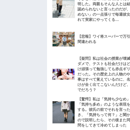
明した。両親もそんな人とは
認められないと言ったのだが
めない」の一点張りで毎週彼
れて実家にやってくる…
【悲報】ワイ将スーパーで万
間違われる
【疑問】私は社会の授業が壊
ダメで、テストも社会だけは
け頑張って勉強しても赤点ギ
だった。その歴史上の人物の
事はすべて覚えているのに、
けが全く出てこないんだけど
でだろう？
【驚愕】私は「気持ち少なめ
「気持ち多め」のような表現
する。彼氏の前でそれを言っ
き、「気持ちって何？」と聞
ので説明したら、その後また
問をしてきて冷めてしまった