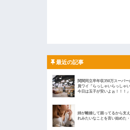
最近の記事
関関同立卒年収350万スーパー
員ワイ「らっしゃいらっしゃ
今日は玉子が安いよぉ！！！
姉が離婚して困ってるから支
れみたいなことを言い始めた