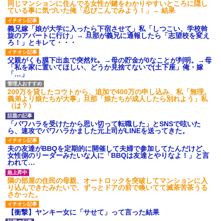
同じマンションに住んでる女性が鍵をわかりやすいところに隠し
ている事に気づいた俺「忍びこんでみよう！」→ 結果
義兄嫁「娘が大学に入ったら下宿させて」私「しつこい、学校斡
旋のアパートに行け」→ 旦那が義兄に通報したら「志望校を変え
ろ！」とキレて・・・
父親がくも膜下出血で突然ﾀﾋ。→母の貯金が0なことが判明。→母
「私を家に置いてほしい、どうか見捨てないで(土下座」俺・嫁
「…」
200万を貸したコウトから、追加で400万の申し込み、私「無理。
義弟より娘たちが大事」旦那「娘たちが成人したら別れよう」私
（は？）
「パワハラを受けたから思い切って転職した」とSNSで呟いた
ら、速攻でパワハラかました元上司がLINEを送ってきた。
夫の友達がBBQを定期的に開催して夫婦で参加してたんだけど、
女性側のリーダーみたいな人に「BBQは友達とやりなよ！」と言
われて…
隣の部屋の住民の母親、オートロックを突破してマンションに入
り込んできたみたいで、ずっとドアの前で喚いてて滅茶苦茶うる
さかった。
【衝撃】ヤンキー女に「サせて」って言った結果