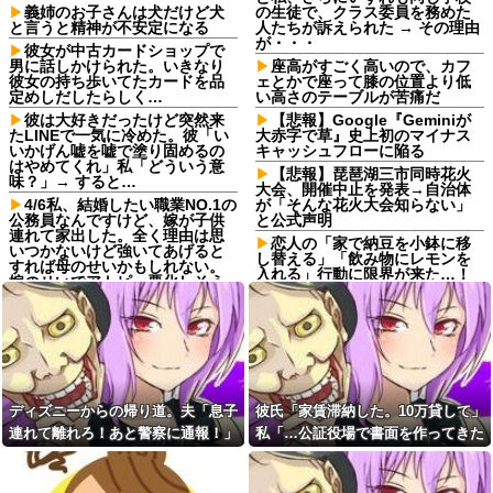
義姉のお子さんは犬だけど犬
の生徒で、クラス委員を務めた
と言うと精神が不安定になる
人たちが訴えられた → その理由
が・・・
彼女が中古カードショップで
男に話しかけられた。いきなり
座高がすごく高いので、カフ
彼女の持ち歩いてたカードを品
ェとかで座って膝の位置より低
定めしだしたらしく…
い高さのテーブルが苦痛だ
彼は大好きだったけど突然来
【悲報】Google『Geminiが
たLINEで一気に冷めた。彼「い
大赤字で草』史上初のマイナス
いかげん嘘を嘘で塗り固めるの
キャッシュフローに陥る
はやめてくれ」私「どういう意
【悲報】琵琶湖三市同時花火
味？」→ すると…
大会、開催中止を発表→自治体
4/6私、結婚したい職業NO.1の
が「そんな花火大会知らない」
公務員なんですけど、嫁が子供
と公式声明
連れて家出した。全く理由は思
恋人の「家で納豆を小鉢に移
いつかないけど強いてあげると
し替える」「飲み物にレモンを
すれば母のせいかもしれない。
入れる」行動に限界が来た…！
嫁のせいでアトピー悪化しそう
外では普通なのに、家だとペッ
→
トボトルからグラスに移したり
彼女がアイスコーヒーを作っ
ストローを使う謎の「丁寧な暮
てくれたんだけど、その作り方
らし」感が無理ｗｗｗ
が貧乏くさくて冷めた・・・
人類史上最高の優れた発明
主人の通帳を見たら、１０年
は？
間仕送りしている女性がいた。
【悲報】花火大会、詐欺扱い
主人に問い詰めたら、白状して...
ディズニーからの帰り道。夫「息子
彼氏「家賃滞納した。10万貸して」
され大炎上中！琵琶湖三市とも
レス半年で妻の胸が小さくな
「知らない」と公式声明⇒！
連れて離れろ！あと警察に通報！」
私「…公証役場で書面を作ってきた
った。だが突然・・・
「残業＝悪」と決めつける風
私「助けて！」駅員「どうしまし
ら考える」→結果・・・
俺「土日は鬼ごっこしよ
潮にブチ切れ！割増手当で稼げ
た！？」→トンデモナイことに…
う！」息子「うん！」→足が遅
るボーナスタイムなのに「残業