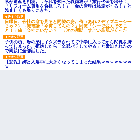
私が遺産を相続。→それを知った義両親が「旅行代金を出せ！」
「リフォーム費用を負担しろ！」「金の管理は私達がする！」と
浅ましくも集りにきた。
日曜日、会社の窓を見ると同僚の姿。俺（あれ？ディズニーシー
じゃ？）→俺電話「今何してんの？」同僚「シーで並んでるこ
と！」俺「会社にいない？」→次の瞬間、すごい鳥肌が立った
子供の頃、母の弟にイタズラされてて中学に入ってから関係を持
ってしまった。拒絶したら「全部バラしてやる」と脅迫されたの
で両親に全部話した。
【悲報】姉と入浴中に大きくなってしまった結果ｗｗｗｗｗｗｗ
ｗ