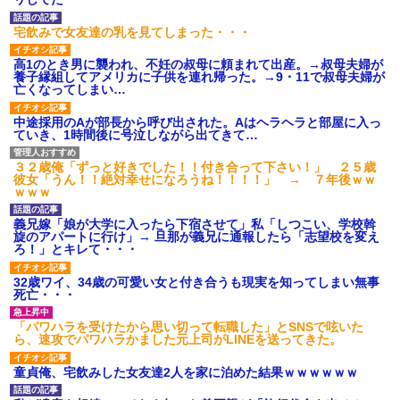
【ネット騒然】惨殺されたタ
ワマン頂き女子のこの動画、す
げえええええｗｗｗｗｗｗｗｗ
宅飲みで女友達の乳を見てしまった・・・
ｗｗｗ
【愕然】白のクラウン俺氏、
高1のとき男に襲われ、不妊の叔母に頼まれて出産。→叔母夫婦が
高速道路左車線を制限速度で走
養子縁組してアメリカに子供を連れ帰った。→9・11で叔母夫婦が
った結果wwwwwwwwwwww
亡くなってしまい…
百年の恋12-899 食べた量を
張り合ってくる
中途採用のAが部長から呼び出された。Aはヘラヘラと部屋に入っ
ていき、1時間後に号泣しながら出てきて…
【悲報】佐藤輝明・・・２軍
でも盛大にやらかす←あまり悲
しませないでくれ
３２歳俺「ずっと好きでした！！付き合って下さい！」 ２５歳
彼女「うん！！絶対幸せになろうね！！！！」 → ７年後ｗｗ
ｗｗｗ
義兄嫁「娘が大学に入ったら下宿させて」私「しつこい、学校斡
旋のアパートに行け」→ 旦那が義兄に通報したら「志望校を変え
ろ！」とキレて・・・
32歳ワイ、34歳の可愛い女と付き合うも現実を知ってしまい無事
死亡・・・
「パワハラを受けたから思い切って転職した」とSNSで呟いた
ら、速攻でパワハラかました元上司がLINEを送ってきた。
童貞俺、宅飲みした女友達2人を家に泊めた結果ｗｗｗｗｗｗ