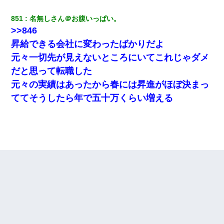
いつもより早く寝付いてしまった…｜生活｜ワロタあんてな
851
名無しさん＠お腹いっぱい。
「お前の父ちゃんは自宅警備員」とかからかわれたけど、実はと
>>846
んでもない仕事に就いていた
昇給できる会社に変わったばかりだよ
元々一切先が見えないところにいてこれじゃダメ
隣室のお婆ちゃん「下階からの異臭に困ってる、今もすっごく臭
い」私「変だなあ～なにも臭わないよ」→ その後。警察『絶対に
だと思って転職した
窓とドアを開けないで』
元々の実績はあったから春には昇進がほぼ決まっ
ててそうしたら年で五十万くらい増える
17年飼っていた犬が亡くなった。鼻水垂らし嗚咽する私に、猫が
近づいて頭突きをしてきて…