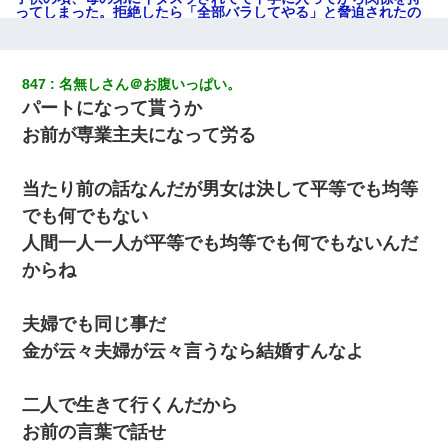
ってしまった。拒絶したら「全部バラしてやる」と脅迫されたの
で両親に全部話した。
【驚愕】私「今まで育てた分のお金返してね(冗談)」息子「はい、
847
名無しさん＠お腹いっぱい。
3000万円」→数年後。私「妹が病気になったから援助して欲し
パートになって貰うか
い」→
お前が専業主夫になって労る
ケーキバイキングにいた単独の50くらいのオッサン、強烈だっ
た。
当たり前の話なんだが男女は決して平等でも均等
でも何でもない
妻と同居し始めたときから、よく妻が「どこかで音漏れしてな
い？音楽聞こえる」と言っていて…
人間一人一人が平等でも均等でも何でもないんだ
からね
夫に癌の余命宣告。その闘病中に長女から信じられない言葉を受
けた
夫婦でも同じ事だ
金が云々夫婦が云々言うなら結婚すんなよ
旦那が長男のDNA鑑定をしたら血縁関係0%だった。旦那「やっぱ
りウワキしてたんだな…」長男「俺は誰の子供なの？」長女・次
男「ウワキ女！」
二人で生きて行くんだから
お前の言葉で話せ
出張中の旦那から『フリンしやがって、このクズ』と電話が。私