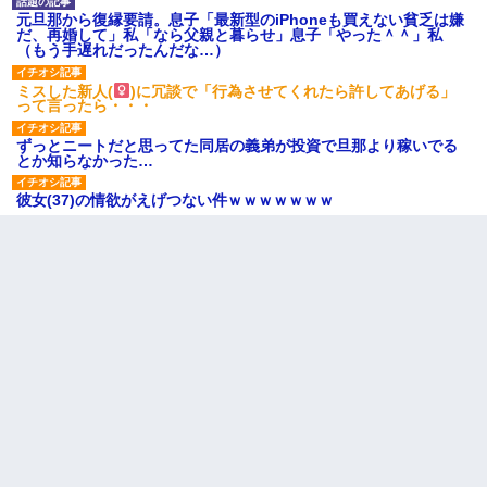
元旦那から復縁要請。息子「最新型のiPhoneも買えない貧乏は嫌
だ、再婚して」私「なら父親と暮らせ」息子「やった＾＾」私
（もう手遅れだったんだな…）
ミスした新人(
)に冗談で「行為させてくれたら許してあげる」
って言ったら・・・
ずっとニートだと思ってた同居の義弟が投資で旦那より稼いでる
とか知らなかった…
彼女(37)の情欲がえげつない件ｗｗｗｗｗｗｗ