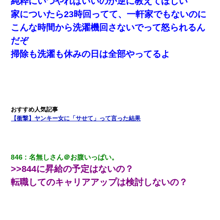
純粋にいつやればいいのか逆に教えてほしい
婚活パーティーでよく会う美女がいた。こんな完璧な容姿を持っ
家についたら23時回ってて、一軒家でもないのに
てしても結婚て難しいんだなぁ…と思ってた
こんな時間から洗濯機回さないでって怒られるん
だぞ
【まぬけ】夫「離婚だ！」私「わかった。で？」夫「慰謝料
だ！」私「いいけど弁護士通して。私も請求する」夫「」
掃除も洗濯も休みの日は全部やってるよ
私『貯金貯まったし、やっと家建てられるね！』夫「実家を二世
帯住宅にした。それに貯金使った」→私『離婚しよう』夫「え
っ」私『使った貯金はあげるから』→すると…
裁判官「お互いに最後に言いたいことはありますか」バカ夫
【衝撃】ヤンキー女に「サせて」って言った結果
「…」A「夫を一発殴らせてほしい」裁判官「どうぞ」
童貞俺、宅飲みした女友達2人を家に泊めた結果ｗｗｗｗｗｗ
846
名無しさん＠お腹いっぱい。
>>844に昇給の予定はないの？
10年ほど前、息子がまだ年中だった時に離婚したんだけど、一昨
転職してのキャリアアップは検討しないの？
年の暮れに突然息子が職場を訪ねてきた。
妹が嘘つきな元カレと寄りを戻してしまったという話をしていた
ら、旦那の顔が曇って雰囲気が一転。そそくさと話を切り上げて