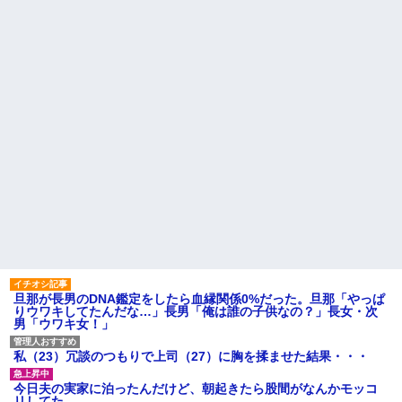
新卒の時に受けた会社の面接
【画像】のり弁の価格、庶民
で、趣味と地元の話だけして採
には届かなくなってしまう
用された
会社に突然「嫁に手を出した
統合失調症って何がどうヤバ
だろ」と怒りの電話が入った。
いの？「現実」と「妄想」の境
全く心当たりのない俺だった
界が崩れるってマジ？
が、事態は思わぬ展開に…
【前編】自分の息子が放置子
ハードオフに売っていた4万
だった。他所のお宅をピンポン
4000円のフィギュアがヤバすぎ
して「あそぼー」と家に上がり
るｗｗｗｗｗｗ「こんな高い
込みおやつをクレクレしてた。
の？ｗｗ」「逆に超安い」
田舎では普通のことだったので
私「ちょっと、人の家の金庫
ママ友に怒鳴られ仰天
触らないでよ！」キチママ『そ
私が考えた娘の名前を「画数
こに金庫があったから、開けて
が多い、バランスが悪い」と酷
みようとしただけ☆』義兄「泥
評してたトメ。命名式に娘を抱
は出てけ！二度と来るな！」結
っこして「バランスが取りにく
果・・・
い字ねぇ～あたち自分の名前だ
私「初めて飲む味だけどなん
いっきらーい」
のお茶？」彼「ちっ！」私「」
主な税金の成り立ちを調べて
【GIF】JSのカンチョーワロ
みたよ
タ
旦那が長男のDNA鑑定をしたら血縁関係0%だった。旦那「やっぱ
後続車にクラクションを鳴ら
りウワキしてたんだな…」長男「俺は誰の子供なの？」長女・次
され彼氏が逆切れ。「何クラク
男「ウワキ女！」
ション鳴らしてんだ！降りてこ
いよ！」と怒鳴りだし...
私（23）冗談のつもりで上司（27）に胸を揉ませた結果・・・
【衝撃】報酬100万円超の治験
募集がこちらｗｗｗｗｗ(※画像
あり)
今日夫の実家に泊ったんだけど、朝起きたら股間がなんかモッコ
リしてた