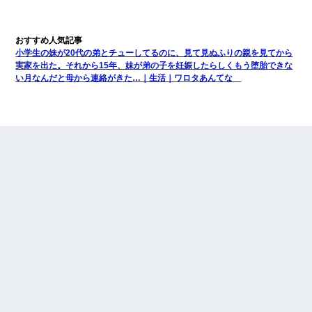
小学生の妹が20代の弟とチューしてるのに、見て見ぬふりの親を見てから
実家を出た。それから15年、妹が弟の子を妊娠したらしくもう堕胎できな
い月なんだと母から連絡がきた…｜生活｜ワロタあんてな