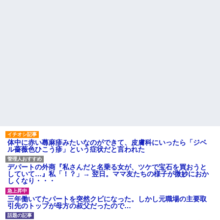
体中に赤い蕁麻疹みたいなのができて、皮膚科にいったら「ジベ
ル薔薇色ひこう疹」という症状だと言われた
デパートの外商『私さんだと名乗る女が、ツケで宝石を買おうと
していて…』私「！？」→ 翌日。ママ友たちの様子が微妙におか
しくなり・・・
三年働いてたパートを突然クビになった。しかし元職場の主要取
引先のトップが母方の叔父だったので…