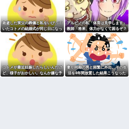
かった息子と本気で遊び続けた
ゼロ」を押し付けて人の収入ま
10年後…
で減らすな！残業したくない奴
は勝手に定時で帰ればいいだ
17歳の女です。自分があまり
ろ！！
にも性格がねじ曲がっていてど
う矯正したらいいのか分かりま
【乞食速報】ピカチュウさ
急逝した実父の葬儀と私をいびって
アルビノの私「体育は見学します」
せん
ん、大量に「半額」になってし
まうｗｗｗｗｗ他
いたコトメの結婚式が同じ日になっ
教師「将来、体力がなくて困るぞ？
親をCOしホッとした。母の貶
しがない日ってこんなに笑顔で
ものすごく混んでるコンビニ
てしまった。無理にでも来いと言わ
我慢して走れ！」→結果、膝を痛め
子供の相手ができるんだ
に中年の女性が子供3人を店内に
れてしまい...
て・・・
放牧。店内を走り回ってものを
ディズニーからの帰り道。夫
落としたりしても「こらーだめ
「息子連れて離れろ！あと警察
よー買わないよー」の声かけだ
に通報！」私「助けて！」駅員
け
「どうしました！？」→トンデ
モナイことに…
姪「結婚しても子供は産まな
い」私「どうして？」→理由を
【衝撃】ジャンポケ斉藤の妻
コトメが最近妊娠したらしいんだけ
妻が同期の男と頻繁に外出。その生
聞いてみると、思わず少子化の
さん、夫の求刑7年翌日に
現実を考えさせられて…
ど、様子がおかしい。なんか嫌な予
活を4年間放置した結果こうなった
Instagram更新しSNS民をザワつ
かせてしまう…
【唖然】浮気バレた旦那が嫁
感がして、コトメにこっそり電話し
に勢いで吐き出した結果ｗｗｗ
異なる2つの完成品を組み合わ
たら...
ｗ
せてさらにパワーアップする料
理「カツカレー」以外にない
1/2義弟娘「ママのアソコには
黒い絵があるんだよ！洗っても
【画像】現役最強の呼び声が
落ちないんだよ！」あー…だか
高いこの回転寿司、レベチ過ぎ
らいつも肌を隠してるのね。こ
る→ご覧くださいw w w w w w
んな田舎で刺青バレたら面倒な
w
事になっちゃうよ…→面倒な事
【悲報】高市おサナ、被爆者
に。
代表を睨み付けてしまいバチク
柿の種、以前は柿の種のピー
ソ炎上し始めるｗｗｗｗｗｗｗ
ナッツの方が好きだった
ｗｗ