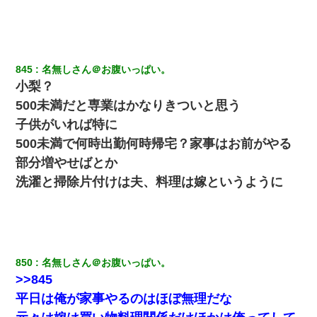
「本当に家まで来たの？証拠は？」旦那「俺の言葉が信じられな
いのか！」→ 離婚後
何年か前に妹は離婚している。当時生まれた姪が義弟の子じゃな
かったため妹有責での離婚になり…
845
名無しさん＠お腹いっぱい。
小梨？
私「まとめ買いして冷凍ストックしてる」Ａ「ずるい！クレク
500未満だと専業はかなりきついと思う
レ！」私「なんでよ」Ａ「ケーチ！バーカ！」→ 後日、Ａ旦那が
凸してきた
子供がいれば特に
500未満で何時出勤何時帰宅？家事はお前がやる
医者「糖尿病で余命1年です」 ワイ「知らんわｗどうせ死ぬなら
部分増やせばとか
食べる量増やすわｗ」→結果ｗｗｗｗｗ
洗濯と掃除片付けは夫、料理は嫁というように
小学生の息子が急に様子がおかしくなった。私「理由を聞いても
『わかんない！』って怒鳴り付けてくるし、困っってる」旦那
「話してみるよ」→ 後日・・・
【画像】女上司(30)「終電なくなったね…部屋くる？」ワイ「行
850
名無しさん＠お腹いっぱい。
きます！」
>>845
平日は俺が家事やるのはほぼ無理だな
私（23）冗談のつもりで上司（27）に胸を揉ませた結果・・・