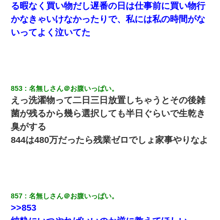
る暇なく買い物だし遅番の日は仕事前に買い物行
兄の新しい嫁がやらかしすぎて辛い。当たり前のように実家や姪
かなきゃいけなかったりで、私には私の時間がな
の幼稚園に来る
いってよく泣いてた
嫁が弁護士を連れてきて「悪いと思うなら慰謝料を払って離婚し
ろ」→ 俺「完全に恐喝になってますね」「お前、これが詐欺だっ
て知ってる？」
ずっとニートだと思ってた同居の義弟が投資で旦那より稼いでる
853
名無しさん＠お腹いっぱい。
とか知らなかった…
えっ洗濯物って二日三日放置しちゃうとその後雑
菌が残るから幾ら選択しても半日ぐらいで生乾き
転職先が決まったので退職の意思を伝えたら。上司「無責任」
臭がする
「簡単には辞めさせない」私（どうせ辞めるし…）→ 思いっきり
反論をしてみた
844は480万だったら残業ゼロでしょ家事やりなよ
｢昨日はお兄ちゃんと一緒にお風呂に入っちゃった～｣とか毎日兄
の話をしていたA子が事故で亡くなった。→Ａ子のお母さんの話に
驚愕…
857
名無しさん＠お腹いっぱい。
ワイ144kg彼女98kgデブカップル、1年間毎日行為しまくった結
果
>>853