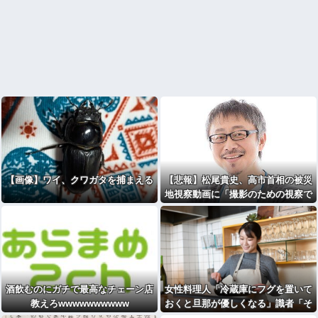
【画像】ワイ、クワガタを捕まえる
【悲報】松尾貴史、高市首相の被災
地視察動画に「撮影のための視察で
しかない」
酒飲むのにガチで最高なチェーン店
女性料理人「冷蔵庫にフグを置いて
教えろwwwwwwwwww
おくと旦那が優しくなる」識者「そ
の手があったか……」⇒7万いい