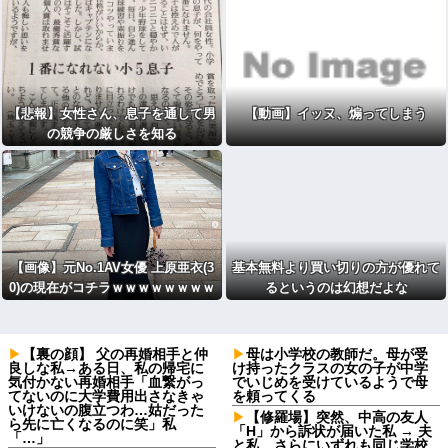
ね！！！
【悲報】女性さん、息子を通して男
【動画】イッヌ、煽ってしまう
の競争の厳しさを知る
【画像】元No.1AV女優 上原亜衣(3
基本無料より買い切りの方が優れて
0)の現在がコチラｗｗｗｗｗｗｗｗ
るというのは幻想だよな
ｗｗｗｗｗ
【裏の顔】 父の再婚相手と仲
母は小学校の教師だ。母が受
良しな私→ある日、私の帰宅に
け持ったクラスの女の子が中学
気付かない再婚相手「血繋がっ
でいじめを受けているようで母
てないのに大学費用出さなきゃ
を頼ってくる
いけないの腹立つわ…姑だった
【修羅場】突然、中高の友人
ら先に亡くなるのに笑」私
「H」から訴状が届いた私 → 夫
「…」
と私、さらにいずれも同じ学校