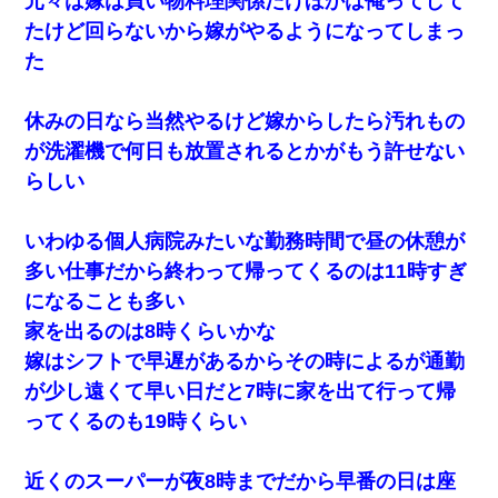
元々は嫁は買い物料理関係だけほかは俺ってして
たけど回らないから嫁がやるようになってしまっ
３２歳俺「ずっと好きでした！！付き合って下さい！」 ２５歳
彼女「うん！！絶対幸せになろうね！！！！」 → ７年後ｗｗ
た
ｗｗｗ
休みの日なら当然やるけど嫁からしたら汚れもの
【衝撃】職場に入って来た綺麗な新人さんに職場を案内すること
に → 新人「ドンッ！」私「！？」→ 突然、突き飛ばされて左手
が洗濯機で何日も放置されるとかがもう許せない
の甲を踏みつけられて…
らしい
彼にプロポーズされたんだけど、実は資産家だと知って婚約破棄
した。B子「A男くんと別れたって本当？私が付き合ってもい
いわゆる個人病院みたいな勤務時間で昼の休憩が
い？」
多い仕事だから終わって帰ってくるのは11時すぎ
になることも多い
私「結婚やめるわ」 婚約者「え？なんでなんで？」 → 放置した
結果…｜生活｜ワロタあんてな
家を出るのは8時くらいかな
嫁はシフトで早遅があるからその時によるが通勤
私は家が貧しくて、手に職をつけようと看護師になった。だけど
が少し遠くて早い日だと7時に家を出て行って帰
卒業を控えた年の1月末、車にひかれて看護師になれなくなった。
ってくるのも19時くらい
32歳ワイ、34歳の可愛い女と付き合うも現実を知ってしまい無事
死亡・・・
近くのスーパーが夜8時までだから早番の日は座