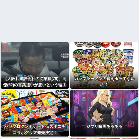
【大阪】建設会社の従業員(79)、同
カップラーメンの替え玉ってない
僚(52)の言葉遣いが悪いという理由
の？
でクビに刃物を刺して殺害
パワプロクンポケット×#スポニチ
ジブリ映画あるある
コラボグッズ発売決定！