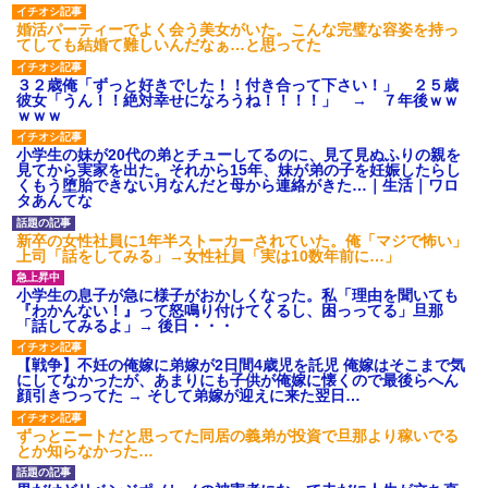
夫に癌の余命宣告。その闘病中に長女から信じられない言葉を受
けた
婚活パーティーでよく会う美女がいた。こんな完璧な容姿を持っ
てしても結婚て難しいんだなぁ…と思ってた
彼女(37)の情欲がえげつない件ｗｗｗｗｗｗｗ
３２歳俺「ずっと好きでした！！付き合って下さい！」 ２５歳
彼女「うん！！絶対幸せになろうね！！！！」 → ７年後ｗｗ
ｗｗｗ
高1のとき男に襲われ、不妊の叔母に頼まれて出産。→叔母夫婦が
養子縁組してアメリカに子供を連れ帰った。→9・11で叔母夫婦が
小学生の妹が20代の弟とチューしてるのに、見て見ぬふりの親を
亡くなってしまい…
見てから実家を出た。それから15年、妹が弟の子を妊娠したらし
くもう堕胎できない月なんだと母から連絡がきた…｜生活｜ワロ
タあんてな
ワイ144kg彼女98kgデブカップル、1年間毎日行為しまくった結
新卒の女性社員に1年半ストーカーされていた。俺「マジで怖い」
果
上司「話をしてみる」→女性社員「実は10数年前に…」
小学生の息子が急に様子がおかしくなった。私「理由を聞いても
【衝撃】ヤンキー女に「サせて」って言った結果
『わかんない！』って怒鳴り付けてくるし、困っってる」旦那
「話してみるよ」→ 後日・・・
【戦争】不妊の俺嫁に弟嫁が2日間4歳児を託児 俺嫁はそこまで気
にしてなかったが、あまりにも子供が俺嫁に懐くので最後らへん
顔引きつってた → そして弟嫁が迎えに来た翌日…
ずっとニートだと思ってた同居の義弟が投資で旦那より稼いでる
とか知らなかった…