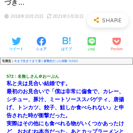
づき…
2018年10月21日
2021年3月31日
LINE
ツイート
シェア
はてブ
Pocket
引用元：
今まで生きてきて凄く衝撃的だった体験 その23
572
名無しさん＠おーぷん
私と夫は見合い結婚です。
最初のお見合いで「僕は非常に偏食で、カレー、
シチュー、豚汁、ミートソーススパゲティ、唐揚
げ、トンカツ、餃子、鮭しか食べられない」と申
告された時が衝撃だった。
実際はその他にも食べれる物がいくつかあったけ
ど、おおむね本当だった。あとカップラーメンと