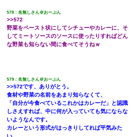
妻が亡くなったんだけど正直ガチで嬉しい
578
名無しさん＠おーぷん
【画像】女の子「お母さん！！私ようやくファッションモデルに
>>572
選ばれたの！絶対見に来てね！」→悲しい結果がこれ・・・
野菜をペースト状にしてシチューやカレーに、そ
してミートソースのソースに使ったりすればどん
友人とふたりで山口に旅行した時の事。レンタカーを借りて山の
中の道を走っていたら、突然ガガッ！って音がして…
な野菜も知らない間に食べてそうねｗ
【身体で払わせて】女友達「ごめん、何も言わずにお金貸してく
ださい……」俺「いいよ！いくら？」女友達「10万円ぐら
い……」俺「ほい！10万！」→
579
名無しさん＠おーぷん
旦那が長男のDNA鑑定をしたら血縁関係0%だった。旦那「やっぱ
>>572です、ありがとう。
りウワキしてたんだな…」長男「俺は誰の子供なの？」長女・次
男「ウワキ女！」
食材や野菜の名前をあまり知らなくて、
「自分が今食べているこれかはカレーだ」と認識
体中に赤い蕁麻疹みたいなのができて、皮膚科にいったら「ジベ
しさえすれば、中に何が入っていても気にならな
ル薔薇色ひこう疹」という症状だと言われた
いようなんです。
カレーという形式がはっきりしてれば平気みた
テレワーク上司「会議中はカメラ付けろ！」女社員「え、事前連
絡無しは無理」上司「いいから付けろ！」→
い。