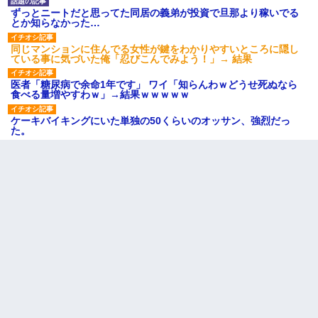
ずっとニートだと思ってた同居の義弟が投資で旦那より稼いでる
とか知らなかった…
同じマンションに住んでる女性が鍵をわかりやすいところに隠し
ている事に気づいた俺「忍びこんでみよう！」→ 結果
医者「糖尿病で余命1年です」 ワイ「知らんわｗどうせ死ぬなら
食べる量増やすわｗ」→結果ｗｗｗｗｗ
ケーキバイキングにいた単独の50くらいのオッサン、強烈だっ
た。