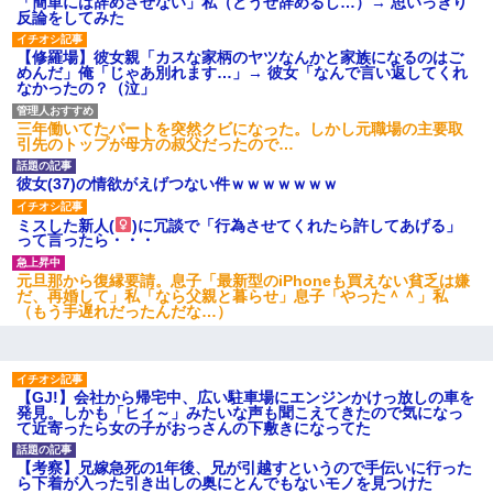
宅飲みで女友達の乳を見てしまった・・・
「簡単には辞めさせない」私（どうせ辞めるし…）→ 思いっきり
反論をしてみた
【修羅場】彼女親「カスな家柄のヤツなんかと家族になるのはご
【衝撃】職場に入って来た綺麗な新人さんに職場を案内すること
めんだ」俺「じゃあ別れます…」→ 彼女「なんで言い返してくれ
に → 新人「ドンッ！」私「！？」→ 突然、突き飛ばされて左手
なかったの？（泣」
の甲を踏みつけられて…
三年働いてたパートを突然クビになった。しかし元職場の主要取
引先のトップが母方の叔父だったので…
【衝撃】ある工場に配属すると、女の人がみんな退職してしま
う。会社「仕事がハードだし田舎で娯楽も少ないからキツイの
か…」→ 実際は違った
彼女(37)の情欲がえげつない件ｗｗｗｗｗｗｗ
ミスした新人(
)に冗談で「行為させてくれたら許してあげる」
【驚愕】私「今まで育てた分のお金返してね(冗談)」息子「はい、
って言ったら・・・
3000万円」→数年後。私「妹が病気になったから援助して欲し
い」→
元旦那から復縁要請。息子「最新型のiPhoneも買えない貧乏は嫌
だ、再婚して」私「なら父親と暮らせ」息子「やった＾＾」私
（もう手遅れだったんだな…）
３２歳俺「ずっと好きでした！！付き合って下さい！」 ２５歳
彼女「うん！！絶対幸せになろうね！！！！」 → ７年後ｗｗ
ｗｗｗ
【GJ!】会社から帰宅中、広い駐車場にエンジンかけっ放しの車を
発見。しかも「ヒィ～」みたいな声も聞こえてきたので気になっ
彼女(美人女医)にネックレスをプレゼント。「こんな安物を渡すく
て近寄ったら女の子がおっさんの下敷きになってた
らいなら、渡さないほうがマシだからね」→ ６０万したと話した
ら・・・
【考察】兄嫁急死の1年後、兄が引越すというので手伝いに行った
ら下着が入った引き出しの奥にとんでもないモノを見つけた