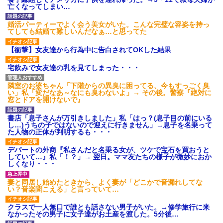
亡くなってしまい…
婚活パーティーでよく会う美女がいた。こんな完璧な容姿を持っ
てしても結婚て難しいんだなぁ…と思ってた
【衝撃】女友達から行為中に告白されてOKした結果
宅飲みで女友達の乳を見てしまった・・・
隣室のお婆ちゃん「下階からの異臭に困ってる、今もすっごく臭
い」私「変だなあ～なにも臭わないよ」→ その後。警察『絶対に
窓とドアを開けないで』
書店「息子さんが万引きしました」私「はっ？(息子目の前にいる
し…)うちの子ではないので迎えに行きません」→息子を名乗って
た人物の正体が判明するも・・・
デパートの外商『私さんだと名乗る女が、ツケで宝石を買おうと
していて…』私「！？」→ 翌日。ママ友たちの様子が微妙におか
しくなり・・・
妻と同居し始めたときから、よく妻が「どこかで音漏れしてな
い？音楽聞こえる」と言っていて…
クラスで一人無口で誰とも話さない男子がいた。→修学旅行に来
なかったその男子に女子達がお土産を渡した。5分後…