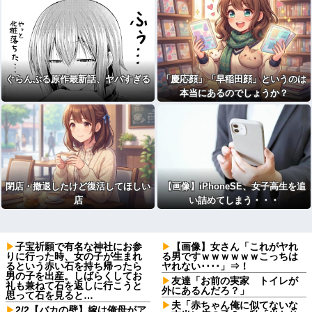
ぐらんぶる原作最新話、ヤバすぎる
「慶応顔」「早稲田顔」というのは
本当にあるのでしょうか？
閉店・撤退したけど復活してほしい
【画像】iPhoneSE、女子高生を追
店
い詰めてしまう・・・
子宝祈願で有名な神社にお参
【画像】女さん「これがヤれ
りに行った時、女の子が生まれ
る男ですｗｗｗｗｗｗこっちは
るという赤い石を持ち帰ったら
ヤれない････」⇒！
男の子を出産。しばらくしてお
友達「お前の実家 トイレが
礼も兼ねて石を返しに行こうと
外にあるんだろ？」
思って石を見ると…
夫「赤ちゃん俺に似てないな
2/2【バカの壁】嫁は俺母がア