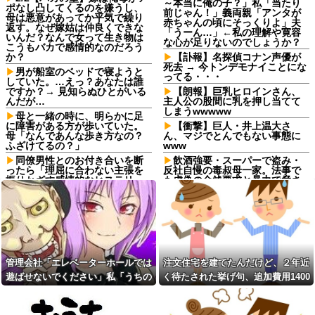
～本当に俺の子？」私「当たり
ポなし凸してくるのを嫌うし、
前じゃん！」義両親「アンタが
母は悪意があってか平気で繰り
赤ちゃんの頃にそっくりよ」夫
返す。なぜ嫁姑は仲良くできな
「うーん…」←私の理解や寛容
いんだ？なんで女って生き物は
な心が足りないのでしょうか？
こうもバカで感情的なのだろう
か？
【訃報】名探偵コナン声優が
死去 → 今トンデモナイことにな
男が船室のベッドで寝ようと
ってる・・・
していた。…えっ？あなたは誰
ですか？→ 見知らぬひとがいる
【朗報】巨乳ヒロインさん、
んだが…
主人公の股間に乳を押し当てて
しまうwwwww
母と一緒の時に、明らかに足
に障害がある方が歩いていた。
【衝撃】巨人・井上温大さ
母「なんであんな歩き方なの？
ん、マジでとんでもない事態に
ふざけてるの？」
www
同僚男性とのお付き合いを断
飲酒強要・スーパーで盗み・
ったら「理屈に合わない主張を
反社自慢の毒叔母一家。法事で
振りかざす感情的なヒステリー
も虚偽の金銭要求と暴力で脅さ
女」と言いふらされて・・・
れトラウマに…祖母の死をきっ
かけに恐怖の親戚と「永久絶
退職してしばらく経った頃、
縁」を決意←自分の身の安全を
元職場の取引先から連絡が来
最優先にして大正解
た。話を聞くと納得できない内
容で…
飲酒強要・スーパーで盗み・
反社自慢の毒叔母一家。法事で
義両親「空き家になるし住ん
も虚偽の金銭要求と暴力で脅さ
でいいよ」私たち「じゃあお言
管理会社「エレベーターホールでは
注文住宅を建てたんだけど、２年近
れトラウマに…祖母の死をきっ
葉に甘えて…」→引っ越した途
かけに恐怖の親戚と「永久絶
遊ばせないでください」私「うちの
く待たされた挙げ句、追加費用1400
端、予想外の出来事が待ってい
縁」を決意←自分の身の安全を
て…
子じゃないんですけど…」→まさか
万請求された。流石におかしいよ
最優先にして大正解
予定より早めに家に帰宅。リ
の展開になり…
ね？
コインランドリーで私物の乾
ビングに「裸の嫁」と男がい