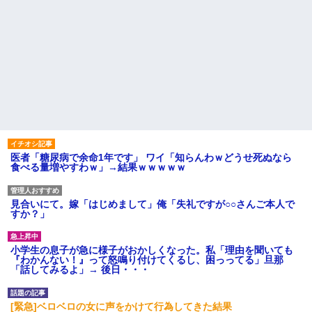
医者「糖尿病で余命1年です」 ワイ「知らんわｗどうせ死ぬなら
食べる量増やすわｗ」→結果ｗｗｗｗｗ
見合いにて。嫁「はじめまして」俺「失礼ですが○○さんご本人で
すか？」
小学生の息子が急に様子がおかしくなった。私「理由を聞いても
『わかんない！』って怒鳴り付けてくるし、困っってる」旦那
「話してみるよ」→ 後日・・・
[緊急]ベロベロの女に声をかけて行為してきた結果