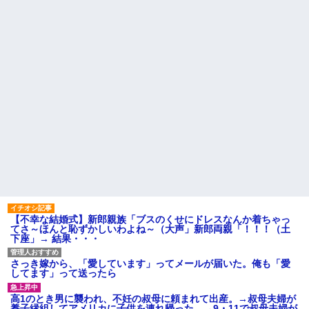
【不幸な結婚式】新郎親族「ブスのくせにドレスなんか着ちゃっ
てさ～ほんと恥ずかしいわよね～（大声」新郎両親「！！！（土
下座」→ 結果・・・
さっき嫁から、「愛しています」ってメールが届いた。俺も「愛
してます」って送ったら
高1のとき男に襲われ、不妊の叔母に頼まれて出産。→叔母夫婦が
養子縁組してアメリカに子供を連れ帰った。→9・11で叔母夫婦が