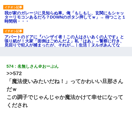
我が家のガレージに見知らぬ車。俺「もしもし、玄関にもシャッ
ターリモコンあるだろ？DOWNのボタン押してｗ」→ 待つこと１
時間弱・・・
アパートのドアに『ハンザイ者！この人はさいあくの人です』と
張り紙が！大家「面倒はごめんだよ」私「はあ」→警察に行き、
見回りで犯人が捕まったが、それが…｜生活｜ヌルポあんてな
22歳の頃、父に36歳の男性とお見合いをしてくれと頼まれた。父
の親会社の経営者の息子さんだったので、父も喜んで私の写真を
574
名無しさん＠おーぷん
送ったんだが→
>>572
「魔法使いみたいだね！」ってかわいい旦那さん
【驚愕】5000円でＪＫと行為してきたが後悔しかない…
だｗ
この調子でじゃんじゃか魔法かけて幸せになって
新築の家で。クラクラするくらいの「白粉の匂い」が鼻につくも
嫁＆娘「そんな匂いしない…」ある日、友人奥「素敵なアンティ
くだされ
ークですね！」俺（！？）
新卒の女性社員に1年半ストーカーされていた。俺「マジで怖い」
上司「話をしてみる」→女性社員「実は10数年前に…」