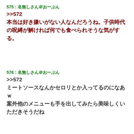
575
名無しさん＠おーぷん
17年飼っていた犬が亡くなった。鼻水垂らし嗚咽する私に、猫が
>>572
近づいて頭突きをしてきて…
本当は好き嫌いがない人なんだろうね。子供時代
の呪縛が解ければ何でも食べられそうな気がす
ミスした新人(
)に冗談で「行為させてくれたら許してあげる」
って言ったら・・・
る。
ワイアラサー主婦、昨晩久しぶりに夫と致した結果ｗｗｗｗｗ
兄の新しい嫁がやらかしすぎて辛い。当たり前のように実家や姪
の幼稚園に来る
576
名無しさん＠おーぷん
>>572
元旦那から復縁要請。息子「最新型のiPhoneも買えない貧乏は嫌
ミートソースなんかセロリとか入ってるのになあ
だ、再婚して」私「なら父親と暮らせ」息子「やった＾＾」私
ｗ
（もう手遅れだったんだな…）
案外他のメニューも手を出してみたら美味しくい
旦那の元カノをSNSで探して写真を保存して顔面評価スレで写真
ただきそうだね
を晒してた。ほとんどがブスという評価の中で二人ほど意外に好
評価で苦々しく思った