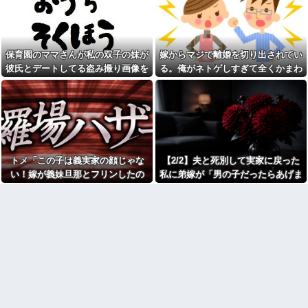
燥機シートを「ご自由にどうぞ
た。まさかの不倫現場に遭遇...
だろw」と勝手に盗もうとした
進学クラスで教師への不満を
DQN夫婦！注意したら「は？名
抱えていた中学生。悩んだ末に
前かいてないんですけど」と逆
取った行動が大人にも響くもの
ギレ
で…
保育園のママさんが私の双子の妹が
嫁からマジで離婚を切り出されてい
ジャンポケ斉藤「同意があっ
彼の同期の嫁が子供を産ん
たんです。本当です。信じて下
彼氏とデートしてる盗み撮り画像を
る。俺がネトゲしすぎて全くかまわ
だ。すると、彼が「出産祝いに
さい」 ←何でこの主張が通ら
見せて「あとはわかるよね？とりあ
なかったのが原因らしく...
人生ゲームをあげるんだ！」と
ないの？
話してきて...
えず5万を家に持ってきて」と脅し
父がﾀﾋんだ翌日、彼女から
【速報】れいわ新選組さん
「今日はつきあって半年の記念
てきた
「いのちの党」に改名ｗｗｗｗ
日だね！おめでとう！」とメー
ｗｗｗｗ
ルが来た。それから連絡は無視
している。「別れたいならせめ
【画像】令和最新版のあのち
てそう言って」と連絡きたけど
ゃん、可愛過ぎてワイらにブッ
話もしたくないんだよ…….他
トメ「この子は義実家の顔じゃな
【2/2】夫と死別して実家に戻った
刺さりまくりw w w w w w
弟「エレベーターで知らない
い！嫁が義妹旦那とフリンしたの
私に弟嫁が「男の子だったらあげま
【衝撃】浅田真央ちゃんの婚
女に蹴られた！」私「何した
活条件がこちら←むしろコレは
よ！」私「DNA鑑定します？」義妹
すよ☆」と妊娠を報告してきた。そ
の？」→事情を聞いた家族全員
普通じゃね？w w w w w w w w
が「それは自業自得」と呆れて
旦那「もちろんです」→結果…
して私名義の家を弟が継ぐ前提で話
カフェで長時間パソコン弄っ
しまい…
し出し…
ている奴の正体
生理の予定が８月６日なんだ
劇場版映画ちいかわTHE
けど７月２９日にドバッと鮮血
MOVIE、明日興行収入1兆円突破
でたから生理かな？って思った
が確実にｗｗｗｗｗｗｗｗｗｗ
のよね
ｗｗｗ
彼氏「俺の親は毒親。だから
【人工障がい者】 甥(28)「両
結婚しても一切関わらなくてい
親が亡くなったんで僕のこと引
い」私「うん」彼氏「そのかわ
き取ってほしいんですけど！」
り俺もお前の親と一切関わらな
なんでいい年したヒキニートを
い。結婚の挨拶にも行かない」