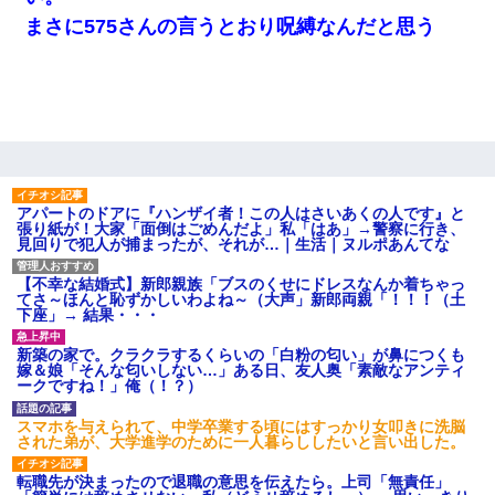
まさに575さんの言うとおり呪縛なんだと思う
男だけどリベンジポノレノの被害者になって未だに人生が立ち直
せない
結婚生活10ヶ月目で嫁から一方的に「もう冷めた」と離婚切り出
された
裁判官「お互いに最後に言いたいことはありますか」バカ夫
「…」A「夫を一発殴らせてほしい」裁判官「どうぞ」
アパートのドアに『ハンザイ者！この人はさいあくの人です』と
張り紙が！大家「面倒はごめんだよ」私「はあ」→警察に行き、
見回りで犯人が捕まったが、それが…｜生活｜ヌルポあんてな
32歳ワイ、34歳の可愛い女と付き合うも現実を知ってしまい無事
死亡・・・
【不幸な結婚式】新郎親族「ブスのくせにドレスなんか着ちゃっ
てさ～ほんと恥ずかしいわよね～（大声」新郎両親「！！！（土
下座」→ 結果・・・
【復讐】義兄嫁「生活費、足りない分を貸してほしい」私「貸す
わけないでしょｗｗｗｗ」→ 理由を話したら泣き出して・・私
新築の家で。クラクラするくらいの「白粉の匂い」が鼻につくも
（あまりにも希望通り）
嫁＆娘「そんな匂いしない…」ある日、友人奥「素敵なアンティ
ークですね！」俺（！？）
さっき嫁から、「愛しています」ってメールが届いた。俺も「愛
スマホを与えられて、中学卒業する頃にはすっかり女叩きに洗脳
してます」って送ったら
された弟が、大学進学のために一人暮らししたいと言い出した。
転職先が決まったので退職の意思を伝えたら。上司「無責任」