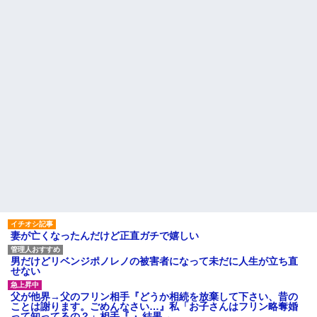
引き取らなきゃいけないんだ...
私「えっ」
家族が車停める所は石畳でそ
盆正月に夫の実家に長時間滞
こには２台家族の車停めてたん
在しなきゃいけないのが苦痛。
だけど、中庭の芝生上に知らな
私「貴方は私の実家を早々に退
い車が4台停まっていた 父が運転
散する。私もそうしていいは
手捕まえ「芝生を弁償して...
ず」夫「それは男だから許され
ること。女は許されない」
【画像】 北海道、推定300kg
のヒグマ登場ｗｗｗｗｗｗｗｗ
同窓会で実験、「俺が青年実
ｗｗｗｗｗｗｗｗｗｗｗｗ
業家だったら女の子はどういう
反応をするか」
ハードオフに売っていた4万
4000円のフィギュアがヤバすぎ
【切実】夫に無理と言われた
るｗｗｗｗｗｗ「こんな高い
私の7年の無視生活、その理由が
の？ｗｗ」「逆に超安い」
コレｗｗｗ
私「ちょっと、人の家の金庫
44歳無職です。精神科に通院
触らないでよ！」キチママ『そ
中で生活保護を受けてます。妻
こに金庫があったから、開けて
に酷いことばかりしたので離婚
みようとしただけ☆』義兄「泥
されそうです。「働くから」
は出てけ！二度と来るな！」結
「心を入れ替えるから」と言っ
果・・・
ても信じてもらえません。助け
て
私「初めて飲む味だけどなん
のお茶？」彼「ちっ！」私「」
先生から電話があったんだけ
妻が亡くなったんだけど正直ガチで嬉しい
ど、「～とか～」「～とか考え
【GIF】JSのカンチョーワロ
て～」と何度も言ってたのが耳
タ
に残ってしまった
男だけどリベンジポノレノの被害者になって未だに人生が立ち直
後続車にクラクションを鳴ら
せない
主な税金の成り立ちを調べて
され彼氏が逆切れ。「何クラク
みたよ
ション鳴らしてんだ！降りてこ
父が他界→父のフリン相手『どうか相続を放棄して下さい、昔の
いよ！」と怒鳴りだし...
ことは謝ります。ごめんなさい…』私「お子さんはフリン略奪婚
【衝撃】報酬100万円超の治験
って知ってるの？」相手『 』結果→