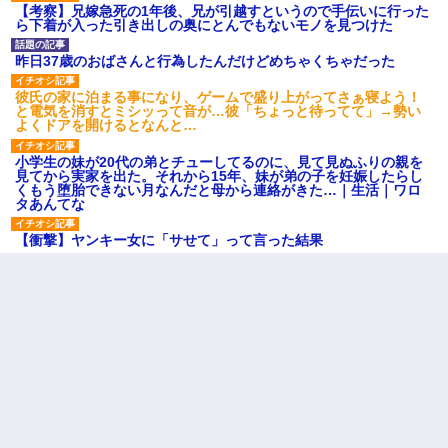
【考察】兄嫁急死の1年後、兄が引越すというので手伝いに行った
ら下着が入った引き出しの奥にとんでもないモノを見つけた
昨日37歳のおばさんと行為したんだけどめちゃくちゃだった
彼氏の家に泊まる事になり、ゲームで盛り上がってさぁ寝よう！
と電気を消すとミシッって音が…彼「ちょっと待ってて」→勢い
よくドアを開けるとなんと…
小学生の妹が20代の弟とチューしてるのに、見て見ぬふりの親を
見てから実家を出た。それから15年、妹が弟の子を妊娠したらし
くもう堕胎できない月なんだと母から連絡がきた…｜生活｜ワロ
タあんてな
【衝撃】ヤンキー女に「サせて」って言った結果