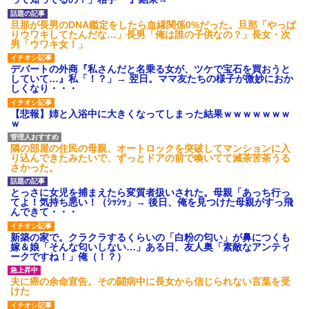
募集がこちらｗｗｗｗｗ(※画像
あり)
旦那が長男のDNA鑑定をしたら血縁関係0%だった。旦那「やっぱ
【ネット騒然】惨殺されたタ
りウワキしてたんだな…」長男「俺は誰の子供なの？」長女・次
ワマン頂き女子のこの動画、す
男「ウワキ女！」
げえええええｗｗｗｗｗｗｗｗ
ｗｗｗ
デパートの外商『私さんだと名乗る女が、ツケで宝石を買おうと
【愕然】白のクラウン俺氏、
していて…』私「！？」→ 翌日。ママ友たちの様子が微妙におか
高速道路左車線を制限速度で走
しくなり・・・
った結果wwwwwwwwwwww
百年の恋12-899 食べた量を
【悲報】姉と入浴中に大きくなってしまった結果ｗｗｗｗｗｗｗ
張り合ってくる
ｗ
【悲報】佐藤輝明・・・２軍
でも盛大にやらかす←あまり悲
隣の部屋の住民の母親、オートロックを突破してマンションに入
しませないでくれ
り込んできたみたいで、ずっとドアの前で喚いてて滅茶苦茶うる
さかった。
とっさに女児を捕まえたら変質者扱いされた。母親「あっち行っ
てよ！気持ち悪い！（ｼｯｼｯ」→ 後日、俺を見つけた母親がすっ飛
んできて・・・
新築の家で。クラクラするくらいの「白粉の匂い」が鼻につくも
嫁＆娘「そんな匂いしない…」ある日、友人奥「素敵なアンティ
ークですね！」俺（！？）
夫に癌の余命宣告。その闘病中に長女から信じられない言葉を受
けた