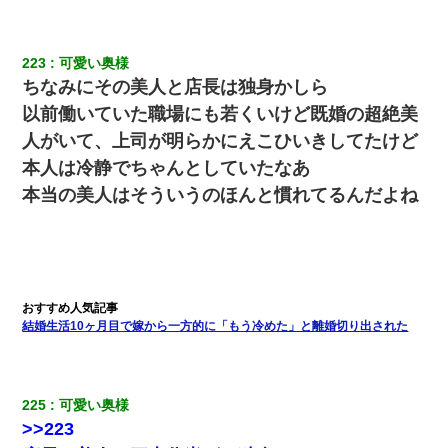
義兄嫁「娘が大学に入ったら下宿させて」私「しつこい、学校斡
旋のアパートに行け」→ 旦那が義兄に通報したら「志望校を変え
223
可愛い奥様
ろ！」とキレて・・・
ちなみにその美人と店長は独身かしら
以前働いていた職場にも若くいけど既婚の超絶美
何年か前に妹は離婚している。当時生まれた姪が義弟の子じゃな
人がいて、上司が明らかにえこひいきしてたけど
かったため妹有責での離婚になり…
本人は冷静でちゃんとしていたなあ
本当の美人はそういうのほんと慣れてるんだよね
ＤＮＡ検査『血縁関係０％』旦那「やっぱり托卵だったんだ…」
嫁「本当に身に覚えがない」「なにかの間違いだ！取り違え
だ！」→ 嫁「あっ」
妻と同居し始めたときから、よく妻が「どこかで音漏れしてな
い？音楽聞こえる」と言っていて…
結婚生活10ヶ月目で嫁から一方的に「もう冷めた」と離婚切り出された
宅飲みで女友達の乳を見てしまった・・・
225
可愛い奥様
>>223