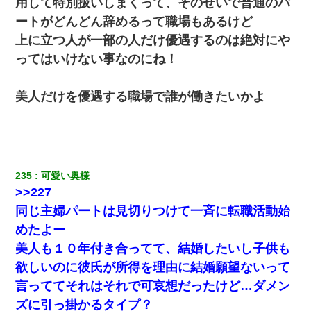
用して特別扱いしまくって、そのせいで普通のパ
彼氏の家に泊まる事になり、ゲームで盛り上がってさぁ寝よう！
と電気を消すとミシッって音が…彼「ちょっと待ってて」→勢い
ートがどんどん辞めるって職場もあるけど
よくドアを開けるとなんと…
上に立つ人が一部の人だけ優遇するのは絶対にや
ってはいけない事なのにね！
【まぬけ】夫「離婚だ！」私「わかった。で？」夫「慰謝料
だ！」私「いいけど弁護士通して。私も請求する」夫「」
美人だけを優遇する職場で誰が働きたいかよ
【衝撃】ヤンキー女に「サせて」って言った結果
彼にプロポーズされたんだけど、実は資産家だと知って婚約破棄
した。B子「A男くんと別れたって本当？私が付き合ってもい
い？」
235
可愛い奥様
>>227
【身体で払わせて】女友達「ごめん、何も言わずにお金貸してく
同じ主婦パートは見切りつけて一斉に転職活動始
ださい……」俺「いいよ！いくら？」女友達「10万円ぐら
い……」俺「ほい！10万！」→
めたよー
美人も１０年付き合ってて、結婚したいし子供も
10年ほど前、息子がまだ年中だった時に離婚したんだけど、一昨
欲しいのに彼氏が所得を理由に結婚願望ないって
年の暮れに突然息子が職場を訪ねてきた。
言っててそれはそれで可哀想だったけど…ダメン
ズに引っ掛かるタイプ？
私は家が貧しくて、手に職をつけようと看護師になった。だけど