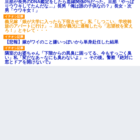
旦那が長男のDNA鑑定をしたら血縁関係0%だった。旦那「やっぱ
りウワキしてたんだな…」長男「俺は誰の子供なの？」長女・次
男「ウワキ女！」
義兄嫁「娘が大学に入ったら下宿させて」私「しつこい、学校斡
旋のアパートに行け」→ 旦那が義兄に通報したら「志望校を変え
ろ！」とキレて・・・
【悲報】嫁がワイのこと嫌いっぽいから単身赴任した結果
隣室のお婆ちゃん「下階からの異臭に困ってる、今もすっごく臭
い」私「変だなあ～なにも臭わないよ」→ その後。警察『絶対に
窓とドアを開けないで』