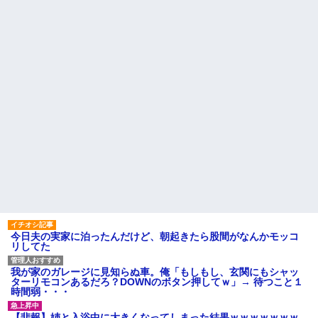
ー』 ← こいつらのタチ悪い率は
辛い物が苦手な彼女。「家の
異常
カレーはどうしてるの？」と聞
いたら、冷めてしまう返事が...
【衝撃】京大病院で正常な脳
組織を誤摘出された50代女性、
旦那「一緒に夕飯を食べた
手足も動かせず自発呼吸もでき
い」私「早く帰ってきてくれる
ない重篤状態に…「意識はあ
の？」旦那「そうじゃないん
る」
だ」→続いた言葉に思わず絶句
して…
【衝撃】嫁の言葉に確信！5年
間拒否の末、離婚を決意した理
レースクイーンをしていた姉
由が切なすぎるｗｗｗｗ
が『ZARDの坂井』についてこう
言っていた
主な税金の成り立ちを調べて
みたよ
ハードオフに売っていた4万
4000円のフィギュアがヤバすぎ
るｗｗｗｗｗｗ「こんな高い
の？ｗｗ」「逆に超安い」
私「ちょっと、人の家の金庫
触らないでよ！」キチママ『そ
こに金庫があったから、開けて
みようとしただけ☆』義兄「泥
は出てけ！二度と来るな！」結
果・・・
今日夫の実家に泊ったんだけど、朝起きたら股間がなんかモッコ
私「初めて飲む味だけどなん
リしてた
のお茶？」彼「ちっ！」私「」
【GIF】JSのカンチョーワロ
我が家のガレージに見知らぬ車。俺「もしもし、玄関にもシャッ
タ
ターリモコンあるだろ？DOWNのボタン押してｗ」→ 待つこと１
後続車にクラクションを鳴ら
時間弱・・・
され彼氏が逆切れ。「何クラク
ション鳴らしてんだ！降りてこ
【悲報】姉と入浴中に大きくなってしまった結果ｗｗｗｗｗｗｗ