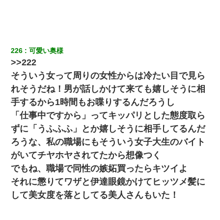
体中に赤い蕁麻疹みたいなのができて、皮膚科にいったら「ジベ
ル薔薇色ひこう疹」という症状だと言われた
【驚愕】5000円でＪＫと行為してきたが後悔しかない…
226
可愛い奥様
>>222
友人「酒の勢いで女先輩をホテルに連れ込んだｗｗｗｗｗ」俺
「…」
そういう女って周りの女性からは冷たい目で見ら
れそうだね！男が話しかけて来ても嬉しそうに相
「お前の父ちゃんは自宅警備員」とかからかわれたけど、実はと
手するから1時間もお喋りするんだろうし
んでもない仕事に就いていた
「仕事中ですから」ってキッパリとした態度取ら
ずに「うふふふ」とか嬉しそうに相手してるんだ
【悲報】姉と入浴中に大きくなってしまった結果ｗｗｗｗｗｗｗ
ｗ
ろうな、私の職場にもそういう女子大生のバイト
がいてチヤホヤされてたから想像つく
父親がくも膜下出血で突然ﾀﾋ。→母の貯金が0なことが判明。→母
でもね、職場で同性の嫉妬買ったらキツイよ
「私を家に置いてほしい、どうか見捨てないで(土下座」俺・嫁
「…」
それに懲りてワザと伊達眼鏡かけてヒッツメ髪に
して美女度を落としてる美人さんもいた！
【衝撃】婚約者「兄と結婚はするけど嫁入りするわけじゃない。
お互い干渉はしないようにしましょう」→ その後に結納金の話を
したので、母が・・・