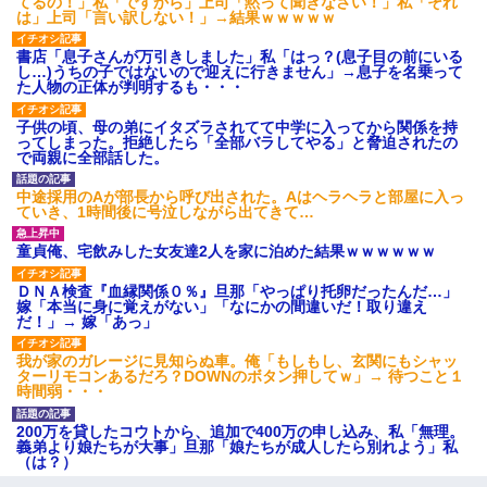
てるの！」私「ですから」上司「黙って聞きなさい！」私「それ
は」上司「言い訳しない！」→結果ｗｗｗｗｗ
書店「息子さんが万引きしました」私「はっ？(息子目の前にいる
し…)うちの子ではないので迎えに行きません」→息子を名乗って
た人物の正体が判明するも・・・
子供の頃、母の弟にイタズラされてて中学に入ってから関係を持
ってしまった。拒絶したら「全部バラしてやる」と脅迫されたの
で両親に全部話した。
中途採用のAが部長から呼び出された。Aはヘラヘラと部屋に入っ
ていき、1時間後に号泣しながら出てきて…
童貞俺、宅飲みした女友達2人を家に泊めた結果ｗｗｗｗｗｗ
ＤＮＡ検査『血縁関係０％』旦那「やっぱり托卵だったんだ…」
嫁「本当に身に覚えがない」「なにかの間違いだ！取り違え
だ！」→ 嫁「あっ」
我が家のガレージに見知らぬ車。俺「もしもし、玄関にもシャッ
ターリモコンあるだろ？DOWNのボタン押してｗ」→ 待つこと１
時間弱・・・
200万を貸したコウトから、追加で400万の申し込み、私「無理。
義弟より娘たちが大事」旦那「娘たちが成人したら別れよう」私
（は？）