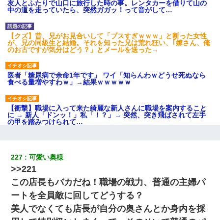
友人とふたりで山口に旅行した時の事。レンタカーを借りて山の
中の道を走っていたら、突然ガガッ！って音がして…
【クズ】昔、兄がお見合いして「ブスすぎｗｗｗ」と断った女性
が、兄の同級生と結婚。それを知った兄は荒れ狂い、｢嫁さん、俺
のお古ですが気分はどう？」とメールを送った→
医者「糖尿病で余命1年です」 ワイ「知らんわｗどうせ死ぬなら
食べる量増やすわｗ」→結果ｗｗｗｗｗ
【衝撃】職場に入って来た綺麗な新人さんに職場を案内すること
に → 新人「ドンッ！」私「！？」→ 突然、突き飛ばされて左手
の甲を踏みつけられて…
【衝撃】嫁父の会社に勤続１０年、手取り１４万 → 俺「２２万も
らえる会社から誘われた。転職したい」義父「クビ！（激怒」嫁
227
可愛い奥様
「離婚！（激怒」
>>221
この店長もバカだね！職場の戦力、普通の主婦パ
旦那の元嫁「離婚したとはいえ、私が本来の妻。許可なく結婚す
るなんてどういう神経してるの？離婚届を記入して持って来い」
ートを全員敵に回してどうする？
→笑いが止まらなくなり・・・
美人でなくても店長が自分の奥さんとか身内を採