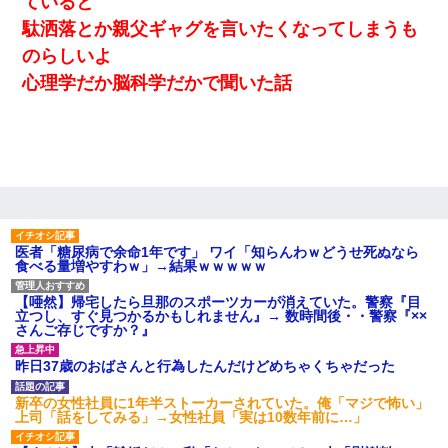
ていると
駄洒落とか親父ギャグを言いたくなってしまうも
のらしいよ
心理学だか脳科学だかで聞いた話
医者「糖尿病で余命1年です」 ワイ「知らんわｗどうせ死ぬなら
食べる量増やすわｗ」→結果ｗｗｗｗｗ
【唖然】帰宅したら旦那のスポーツカーが消えていた。警察『目
立つし、すぐ見つかるかもしれません』→ 数時間後・・警察『××
さんご存じですか？』
昨日37歳のおばさんと行為したんだけどめちゃくちゃだった
新卒の女性社員に1年半ストーカーされていた。俺「マジで怖い」
上司「話をしてみる」→女性社員「実は10数年前に…」