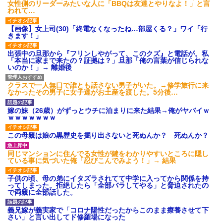
女性側のリーダーみたいな人に「BBQは友達とやりなよ！」と言
われて…
【画像】女上司(30)「終電なくなったね…部屋くる？」ワイ「行
きます！」
出張中の旦那から『フリンしやがって、このクズ』と電話が。私
「本当に家まで来たの？証拠は？」旦那「俺の言葉が信じられな
いのか！」→ 離婚後
クラスで一人無口で誰とも話さない男子がいた。→修学旅行に来
なかったその男子に女子達がお土産を渡した。5分後…
嫁の妹（26歳）がずっとウチに泊まりに来た結果→俺がヤバイｗ
ｗｗｗｗｗｗｗ
この母親は娘の黒歴史を掘り出さないと死ぬんか？ 死ぬんか？
同じマンションに住んでる女性が鍵をわかりやすいところに隠し
ている事に気づいた俺「忍びこんでみよう！」→ 結果
子供の頃、母の弟にイタズラされてて中学に入ってから関係を持
ってしまった。拒絶したら「全部バラしてやる」と脅迫されたの
で両親に全部話した。
義兄嫁が義実家で「コロナ陽性だったからこのまま療養させて下
さい」と言い出してド修羅場になった