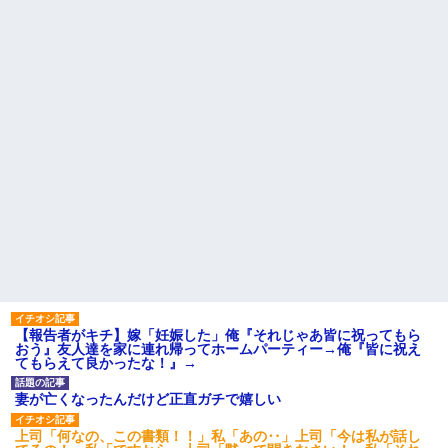
【報告者がキチ】嫁「妊娠した」俺『それじゃあ皆に祝ってもら
おう』友人達を家に連れ帰ってホームパーティー→俺『皆に祝え
てもらえて良かったな！』→
妻が亡くなったんだけど正直ガチで嬉しい
上司「何なの、この書類！！」私「あの‥」上司「今は私が話し