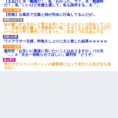
【まぬけ】夫「離婚だ！」私「わかった。で？」夫「慰謝料
だ！」私「いいけど弁護士通して。私も請求する」夫「」
【悲報】お風呂で父親と姉が完全に行為してるんだが...
妹が嘘つきな元カレと寄りを戻してしまったという話をしていた
ら、旦那の顔が曇って雰囲気が一転。そそくさと話を切り上げて
いつもより早く寝付いてしまった…｜生活｜ワロタあんてな
ワイアラサー主婦、昨晩久しぶりに夫と致した結果ｗｗｗｗｗ
裁判官「お互いに最後に言いたいことはありますか」バカ夫
「…」A「夫を一発殴らせてほしい」裁判官「どうぞ」
男だけどリベンジポノレノの被害者になって未だに人生が立ち直
せない