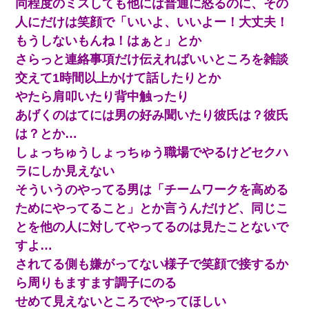
同程度のミスしても他には普通に怒るのに、その
【戦争】不妊の俺嫁に弟嫁が2日間4歳児を託児 俺嫁はそこまで気
にしてなかったが、あまりにも子供が俺嫁に懐くので最後らへん
人にだけは笑顔で「いいよ、いいよー！大丈夫！
顔引きつってた → そして弟嫁が迎えに来た翌日…
もうしないもんね！はぁと」とか
さらっと連絡事項だけ伝えればいいところを雑談
[緊急]ベロベロの女に声をかけて行為してきた結果
交えて1時間以上かけて話したりとか
やたら肩叩いたり背中触ったり
【悲報】お風呂で父親と姉が完全に行為してるんだが...
あげくのはてには男の好み聞いたり彼氏は？彼氏
は？とか…
この母親は娘の黒歴史を掘り出さないと死ぬんか？ 死ぬんか？
しょっちゅうしょっちゅう職場でやるけどセクハ
ラにしか見えない
【画像】女の子「お母さん！！私ようやくファッションモデルに
選ばれたの！絶対見に来てね！」→悲しい結果がこれ・・・
そういうのやってる男は「チームワークを高める
ためにやってること」とか言うんだけど、同じこ
子供の頃、母の弟にイタズラされてて中学に入ってから関係を持
とを他の人に対してやってるのは見たことないで
ってしまった。拒絶したら「全部バラしてやる」と脅迫されたの
で両親に全部話した。
すよ…
されてる側も嫌がってない様子で笑顔で接するか
ホテルに泊まったんだけど従業員が最悪だった。折角の旅行で何
ら周りもますます調子にのる
故私が怒鳴られなきゃいけなかったのだ
せめて見えないところでやってほしい