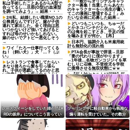
「一般からオリジナルキャラ
私は手術したことあるからA型で
クター募集！当選したらあなた
合ってるし…旦那(O型)の血液型
のキャラクターを○○先生が書い
を調べてみよう」→ 結果・・・
てこの漫画に登場するよ！」み
2/6私、結婚したい職業NO.1の
たいな企画に応募した結果→
公務員なんですけど、嫁が子供
どいつもこいつも、ちゅーだ
連れて家出した。全く理由は思
とかネコパンチだとか…。 うち
いつかないけど強いてあげると
のは俺を起こすとき、手足の指
すれば母のせいかもしれない。
を噛みますが何か。【再】
嫁のせいでアトピー悪化しそう
→
日本円、協調介入も米雇用統
計も無効化の流れ他
ワイ「たろー仕事行ってくる
ね！（飼い犬）」犬「…？（ぷ
PTA会長が事故で辞退→旦那
い」
「妻の代わりに僕がやります」
→1年後…名物ガンコジジイを草
レストランで食事してたらい
むしりに召喚、不登校児を学校
きなり後ろから髪を引っ張ら
に復帰させる無双状態にｗｗ
れ、子供が悪戯してるのかと思
い注意しようと振り向こうとし
【巨人対ヤクルト17回戦】巨
たら耳元でハサミの音がした！
人、2回裏2アウト一二塁から浦
妙に頭が軽くなったと思った
田のタイムリーで同点に追いつ
ら…
く！！！！！！
【家族内争い】 嫁のピアノを
【朗報】かつや感謝祭が開催
兄嫁が欲しがり親も譲れと言い
中！人気メニューが税抜150円引
出した結果…ｗｗｗｗ
き＆ご飯大盛り無料
佐藤二朗、妻とのハグを報告
生理の予定が８月６日なんだ
レースクイーンをしていた姉が『ZA
ツーリング中に軽自動車から執拗な
「文〇砲より遥かに威力は弱い
けど７月２９日にドバッと鮮血
RDの坂井』についてこう言ってい
煽り運転を受けていた。その数分
が、僕のノロケ砲をお見舞いす
でたから生理かな？って思った
る」
のよね
た
後、思わぬ結末を目撃することにな
【画像】日本のセクシー過ぎ
【画像】女ってこんなに変わ
り…
る女性犯罪者一覧が冗談抜きに
るもんなんか？ｗｗｗｗｗｗｗ