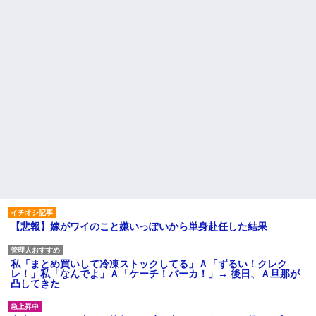
【悲報】嫁がワイのこと嫌いっぽいから単身赴任した結果
私「まとめ買いして冷凍ストックしてる」Ａ「ずるい！クレク
レ！」私「なんでよ」Ａ「ケーチ！バーカ！」→ 後日、Ａ旦那が
凸してきた