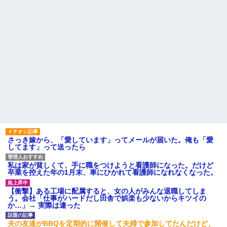
さっき嫁から、「愛しています」ってメールが届いた。俺も「愛
してます」って送ったら
私は家が貧しくて、手に職をつけようと看護師になった。だけど
卒業を控えた年の1月末、車にひかれて看護師になれなくなった。
【衝撃】ある工場に配属すると、女の人がみんな退職してしま
う。会社「仕事がハードだし田舎で娯楽も少ないからキツイの
か…」→ 実際は違った
夫の友達がBBQを定期的に開催して夫婦で参加してたんだけど、