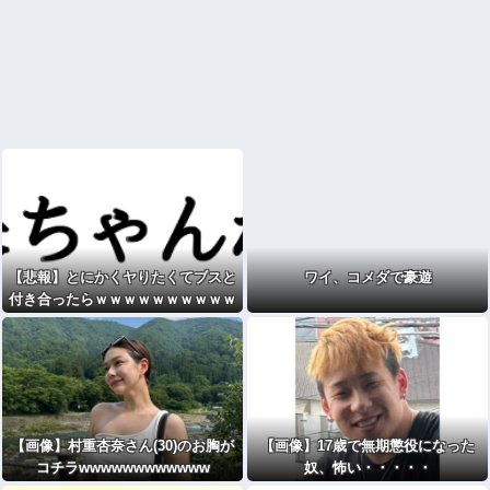
【悲報】とにかくヤりたくてブスと
ワイ、コメダで豪遊
付き合ったらｗｗｗｗｗｗｗｗｗｗ
ｗwwww
【画像】村重杏奈さん(30)のお胸が
【画像】17歳で無期懲役になった
コチラwwwwwwwwwwww
奴、怖い・・・・・