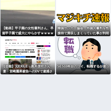
【動画】甲子園の女性審判さん、早
韓国サッカー協会、外国人審判を性
速甲子園で盛大にやらかすｗｗｗｗ
接待で買収しまくっていた事が判明
ｗｗ
【芸能】元EXILE・黒木啓司さん、
SES10年目のワイ、転職するか迷う
妻・宮崎麗果被告へのDVで逮捕さ
れていたと判明（全身打撲、頭部裂
傷及び打撲、頸部損傷）