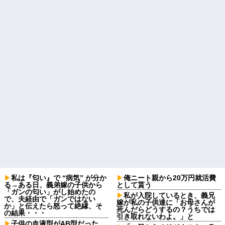
私は『匂い』で “病気” が分か
俺ニート親から20万円就活費
る→ある日、義弟嫁の子供から
として貰う
「ガンの匂い」がし始めたの
私が入院しているとき、義兄
で、夫経由で「ガンではない
嫁が私の子供達に「お母さんが
か」と伝えたら怒って絶縁、そ
死んだらどうするの？うちでは
の結果・・・
引き取れないわよ。」と
子供の血液型がAB型だった。