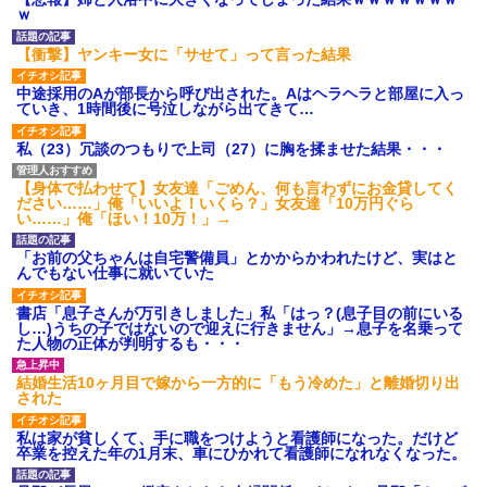
いよ！」と怒鳴りだし...
ｗ
【衝撃】報酬100万円超の治験
募集がこちらｗｗｗｗｗ(※画像
【衝撃】ヤンキー女に「サせて」って言った結果
あり)
【ネット騒然】惨殺されたタ
中途採用のAが部長から呼び出された。Aはヘラヘラと部屋に入っ
ワマン頂き女子のこの動画、す
ていき、1時間後に号泣しながら出てきて…
げえええええｗｗｗｗｗｗｗｗ
ｗｗｗ
私（23）冗談のつもりで上司（27）に胸を揉ませた結果・・・
【愕然】白のクラウン俺氏、
高速道路左車線を制限速度で走
った結果wwwwwwwwwwww
【身体で払わせて】女友達「ごめん、何も言わずにお金貸してく
百年の恋12-899 食べた量を
ださい……」俺「いいよ！いくら？」女友達「10万円ぐら
張り合ってくる
い……」俺「ほい！10万！」→
【悲報】佐藤輝明・・・２軍
でも盛大にやらかす←あまり悲
「お前の父ちゃんは自宅警備員」とかからかわれたけど、実はと
しませないでくれ
んでもない仕事に就いていた
書店「息子さんが万引きしました」私「はっ？(息子目の前にいる
し…)うちの子ではないので迎えに行きません」→息子を名乗って
た人物の正体が判明するも・・・
結婚生活10ヶ月目で嫁から一方的に「もう冷めた」と離婚切り出
された
私は家が貧しくて、手に職をつけようと看護師になった。だけど
卒業を控えた年の1月末、車にひかれて看護師になれなくなった。