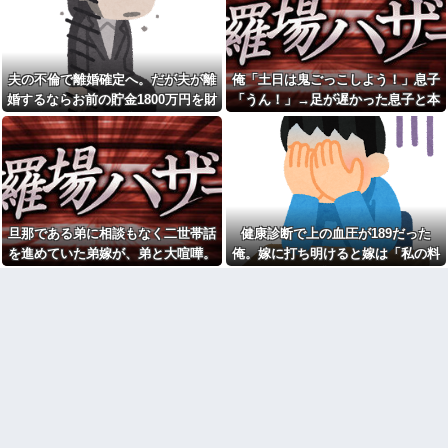
レベル高過ぎる件w w w w w w
ｗｗｗｗｗｗｗｗｗｗｗｗｗ
w w w
【訃報】名探偵コナン声優が
【衝撃】広末涼子さんが地上
死去 → 今トンデモナイことにな
波にスピード復帰できる理由←
ってる・・・
コレ、誰にも分からない模様w w
夫の不倫で離婚確定へ。だが夫が離
俺「土日は鬼ごっこしよう！」息子
【困惑】嫁の誕生日にサプラ
w w w w w w
イズしたら「苦行だった」と言
婚するならお前の貯金1800万円を財
「うん！」→足が遅かった息子と本
【画像】俺たちの姫本田望
われたんだが…その理由が納得
産分与しろ」と言い出した
気で遊び続けた10年後…
結、久しぶりに画像を投稿した
いかないｗｗｗｗ
結果→やっぱりワイらの姫だっ
こども園から孫が怪我した迎
たw w w w w w w w w w
えにと連絡あり。石をどかして
【画像】ワイの会社の女さ
ミミズ集め足の上に石を落とし
ん、『コレ』を強調し過ぎて完
たそうな
全にあたしこ枠を狙ってるんだ
Ａちゃんママは遊園地や水族
がw w w w w w w w w w w w
館が大嫌い。夏休みのお出かけ
旦那である弟に相談もなく二世帯話
健康診断で上の血圧が189だった
【悲報】 マイナ保険証のクソ
先はおばあちゃんちだけ。私の
ぶり、バレるｗｗｗｗｗｗｗｗ
母「可哀想。孫ちゃんと一緒に
を進めていた弟嫁が、弟と大喧嘩。
俺。嫁に打ち明けると嫁は「私の料
ｗ
ＴＤＬに連れて行ってあげた
その騒動で夫婦仲は最悪になったは
理は間違ってない」
い」→Ａママに烈火の如くキレ
私「あのお金どこ？」母「お
られた
ずが…
兄ちゃんに貸したわよ」私「勝
手に？」→昔から続く兄だけ特
こども園から孫が怪我した迎
別扱いに限界がきて…
えにと連絡あり。石をどかして
ミミズ集め足の上に石を落とし
私「妊娠しました」義兄嫁
たそうな
「その子は私が育てる！」→義
妹の子を育ててきた私にまさか
姑が亡くなった後、舅(62歳)と
の要求をしてきて…
小姑(28歳)が並んで寝るようにな
った。おかしいと思うのは私だ
下に住み始めた住民の頭がお
け？
かしい。朝3時から部屋に掃除機
をかける音が響く・・・
【悲報】『自認レイブンクロ