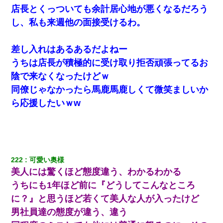
卒業を控えた年の1月末、車にひかれて看護師になれなくなった。
店長とくっついても余計居心地が悪くなるだろう
し、私も来週他の面接受けるわ。
妊娠中に「おいこのブタ女！てめー席譲れ！」と絡まれ腹を殴る
真似された。泣きながら夫に話すと一年後に…
差し入れはあるあるだよねー
うちは店長が積極的に受け取り拒否頑張ってるお
13歳娘が元嫁のところから逃げてきた。どう扱ったらいいのかわ
からない
陰で来なくなったけどｗ
同僚じゃなかったら馬鹿馬鹿しくて微笑ましいか
元夫の連れ子「俺の結婚式の時くらい、母親としての責任を果た
ら応援したいｗw
そうとは思わないのか！」→どうも連れ子は…
私（23）冗談のつもりで上司（27）に胸を揉ませた結果・・・
ミスした新人(
)に冗談で「行為させてくれたら許してあげる」
222
可愛い奥様
って言ったら・・・
美人には驚くほど態度違う、わかるわかる
うちにも1年ほど前に『どうしてこんなところ
【報告者がキチ】嫁「妊娠した」俺『それじゃあ皆に祝ってもら
おう』友人達を家に連れ帰ってホームパーティー→俺『皆に祝え
に？』と思うほど若くて美人な人が入ったけど
てもらえて良かったな！』→
男社員達の態度が違う、違う