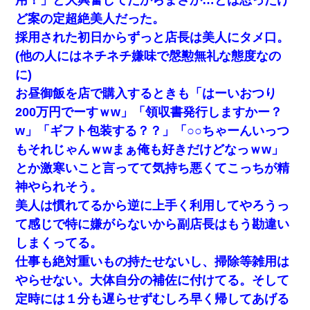
ど案の定超絶美人だった。
採用された初日からずっと店長は美人にタメ口。
(他の人にはネチネチ嫌味で慇懃無礼な態度なの
に)
お昼御飯を店で購入するときも「はーいおつり
200万円でーすｗw」「領収書発行しますかー？
w」「ギフト包装する？？」「○○ちゃーんいっつ
もそれじゃんｗwまぁ俺も好きだけどなっｗw」
とか激寒いこと言ってて気持ち悪くてこっちが精
神やられそう。
美人は慣れてるから逆に上手く利用してやろうっ
て感じで特に嫌がらないから副店長はもう勘違い
しまくってる。
仕事も絶対重いもの持たせないし、掃除等雑用は
やらせない。大体自分の補佐に付けてる。そして
定時には１分も遅らせずむしろ早く帰してあげる