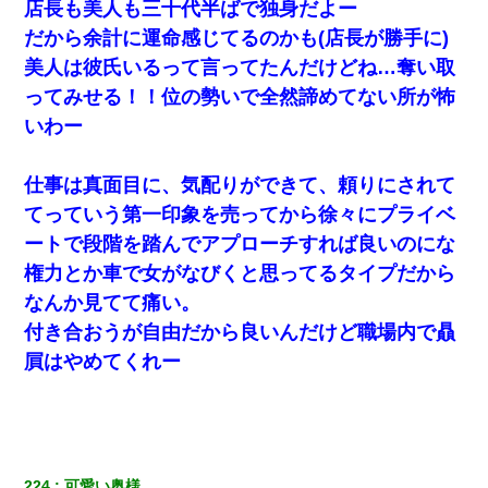
店長も美人も三十代半ばで独身だよー
だから余計に運命感じてるのかも(店長が勝手に)
美人は彼氏いるって言ってたんだけどね…奪い取
ってみせる！！位の勢いで全然諦めてない所が怖
いわー
仕事は真面目に、気配りができて、頼りにされて
てっていう第一印象を売ってから徐々にプライベ
ートで段階を踏んでアプローチすれば良いのにな
権力とか車で女がなびくと思ってるタイプだから
なんか見てて痛い。
付き合おうが自由だから良いんだけど職場内で贔
屓はやめてくれー
224
可愛い奥様