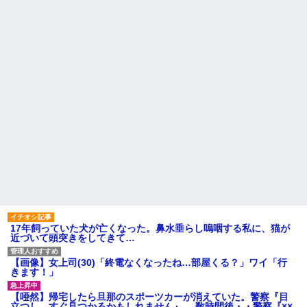
とんでもないものが出来上がっ
【悲報】民主党政権期、トヨ
てしまうw w w w w
タ本体すら営業赤字になる「超
【超絶悲報】東科大医学部卒
円高」…中小企業の景況も厳し
の美人YouTuberさん、直美でコ
い水準だった←これエグいよな
メント欄が炎上してしまう…
夫「同居して親の介護を…」
一人っ子母子家庭育ちワイ(26)
嫁「自分の親がいびられる姿を
無職の母親が再婚するらしくて
見たければどうぞ？」
驚愕
【唖然】浮気バレた旦那が嫁
【悲報】今時『紙タバコ』吸
に勢いで吐き出した結果ｗｗｗ
ってるやつwwwwwwww
ｗ
彼女がアイスコーヒーを作っ
主な税金の成り立ちを調べて
てくれたんだけど、その作り方
みたよ
が貧乏くさくて冷めた・・・
ハードオフに売っていた4万
4000円のフィギュアがヤバすぎ
るｗｗｗｗｗｗ「こんな高い
の？ｗｗ」「逆に超安い」
私「ちょっと、人の家の金庫
触らないでよ！」キチママ『そ
こに金庫があったから、開けて
17年飼っていた犬が亡くなった。鼻水垂らし嗚咽する私に、猫が
みようとしただけ☆』義兄「泥
近づいて頭突きをしてきて…
は出てけ！二度と来るな！」結
果・・・
私「初めて飲む味だけどなん
【画像】女上司(30)「終電なくなったね…部屋くる？」ワイ「行
のお茶？」彼「ちっ！」私「」
きます！」
【GIF】JSのカンチョーワロ
タ
【唖然】帰宅したら旦那のスポーツカーが消えていた。警察『目
立つし、すぐ見つかるかもしれません』→ 数時間後・・警察『××