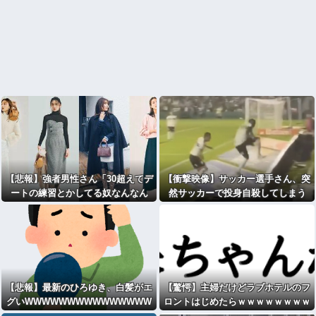
【悲報】強者男性さん「30超えてデ
【衝撃映像】サッカー選手さん、突
ートの練習とかしてる奴なんなん
然サッカーで投身自殺してしまう
だ？普通は10代の子供がいるぞ」
【悲報】最新のひろゆき、白髪がエ
【驚愕】主婦だけどラブホテルのフ
グいWWWWWWWWWWWWWWW
ロントはじめたらｗｗｗｗｗｗｗｗ
WWWWWWWWWWWWWWWWW
ｗｗｗｗwwww