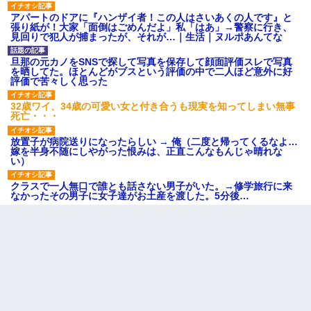
アパートのドアに『ハンザイ者！この人はさいあくの人です』と
張り紙が！大家「面倒はごめんだよ」私「はあ」→警察に行き、
見回りで犯人が捕まったが、それが…｜生活｜ヌルポあんてな
旦那の元カノをSNSで探して写真を保存して顔面評価スレで写真
を晒してた。ほとんどがブスという評価の中で二人ほど意外に好
評価で苦々しく思った
32歳ワイ、34歳の可愛い女と付き合うも現実を知ってしまい無事
死亡・・・
放置子が病院送りになったらしい → 俺（二度と帰ってくるなよ…
嫁を半身不随にしやがった恨みは、正直こんなもんじゃ晴れな
い）
クラスで一人無口で誰とも話さない男子がいた。→修学旅行に来
なかったその男子に女子達がお土産を渡した。5分後…