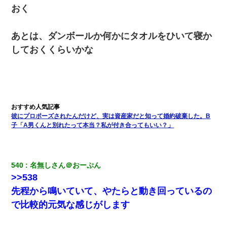
おく
32歳ワイ、34歳の可愛い女と付き合うも現実を知ってしまい無事
死亡・・・
あとは、ダンボールか何かにタオルをひいて寝か
しておくくらいかな
友人「酒の勢いで女先輩をホテルに連れ込んだｗｗｗｗｗ」俺
「…」
「お前の父ちゃんは自宅警備員」とかからかわれたけど、実はと
んでもない仕事に就いていた
彼にプロポーズされたんだけど、実は資産家だと知って婚約破棄した。B
デパートの外商『私さんだと名乗る女が、ツケで宝石を買おうと
子「A男くんと別れたって本当？私が付き合ってもいい？」
していて…』私「！？」→ 翌日。ママ友たちの様子が微妙におか
しくなり・・・
義兄嫁「娘が大学に入ったら下宿させて」私「しつこい、学校斡
540
名無しさん＠おーぷん
旋のアパートに行け」→ 旦那が義兄に通報したら「志望校を変え
ろ！」とキレて・・・
>>538
先程から鳴いていて、やたらと動き回っているの
妹が嘘つきな元カレと寄りを戻してしまったという話をしていた
で比較的元気な感じがします
ら、旦那の顔が曇って雰囲気が一転。そそくさと話を切り上げて
いつもより早く寝付いてしまった…｜生活｜ワロタあんてな