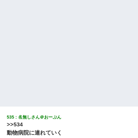
中途採用のAが部長から呼び出された。Aはヘラヘラと部屋に入っ
ていき、1時間後に号泣しながら出てきて…
【ワロタ】姉から「肉食系14才、乳丸出し、毛はうっすら生えか
け」というタイトルで画像が送られてきた
我が家のガレージに見知らぬ車。俺「もしもし、玄関にもシャッ
ターリモコンあるだろ？DOWNのボタン押してｗ」→ 待つこと１
時間弱・・・
22歳の頃、父に36歳の男性とお見合いをしてくれと頼まれた。父
の親会社の経営者の息子さんだったので、父も喜んで私の写真を
送ったんだが→
嫁が涙声で『会いたいね』とか言っているのが聞こえた。俺「こ
んな時間に誰と電話してんの？」嫁「ごめんなさい…！（大号
泣」俺（キターー）→
535
名無しさん＠おーぷん
>>534
彼氏の家に泊まる事になり、ゲームで盛り上がってさぁ寝よう！
と電気を消すとミシッって音が…彼「ちょっと待ってて」→勢い
動物病院に連れていく
よくドアを開けるとなんと…