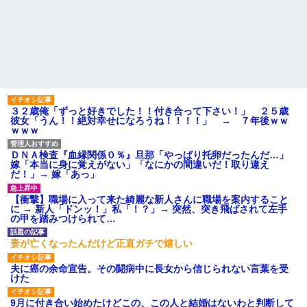
３２歳俺「ずっと好きでした！！付き合って下さい！」 ２５歳
彼女「うん！！絶対幸せになろうね！！！！」 → ７年後ｗｗ
ｗｗｗ
ＤＮＡ検査『血縁関係０％』旦那「やっぱり托卵だったんだ…」
嫁「本当に身に覚えがない」「なにかの間違いだ！取り違え
だ！」→ 嫁「あっ」
【衝撃】職場に入って来た綺麗な新人さんに職場を案内すること
に → 新人「ドンッ！」私「！？」→ 突然、突き飛ばされて左手
の甲を踏みつけられて…
妻が亡くなったんだけど正直ガチで嬉しい
夫に癌の余命宣告。その闘病中に長女から信じられない言葉を受
けた
9月に付き合い始めたけどこの、この人と結婚はないわと判断して