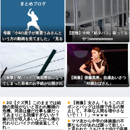
WWWWWWWWWWWWWWWWW
WWWWWWWW
母親「小4の息子が東雲うみさんと
【悲報】今時『紙タバコ』吸ってる
いう方の動画を見てました」「見る
やつwwwwwwww
のは子供部屋だったりお風呂です」
【衝撃】闇バイトで無期懲役になっ
【画像】後藤真希、自虐あいさつ
てしまった若者のお手紙が公開され
「40歳おばさん」
る⇒
2/2【クズ男】このままでは結
【画像】女さん「もうこのズ
婚の意味がないと言われ離婚の
ボンとバッグは法律で作るの禁
危機。同居は嫌だ仕事も嫌だっ
止して。不幸な人間を増やさな
てあまりにも我儘すぎないか？
いで！！！」⇒ｗｗｗ
嫁の方が収入多いんだから俺の
ママ友から中学の体操服の不
代わりにバイクの借金返してく
要なものがあれば譲って欲しい
れ→
と言われた うちはまだ中2で卒業