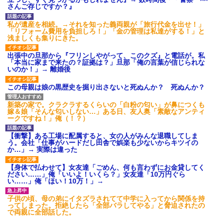
後続車にクラクションを鳴ら
さんご存じですか？』
され彼氏が逆切れ。「何クラク
ション鳴らしてんだ！降りてこ
いよ！」と怒鳴りだし...
私が遺産を相続。→それを知った義両親が「旅行代金を出せ！」
「リフォーム費用を負担しろ！」「金の管理は私達がする！」と
【衝撃】報酬100万円超の治験
浅ましくも集りにきた。
募集がこちらｗｗｗｗｗ(※画像
あり)
出張中の旦那から『フリンしやがって、このクズ』と電話が。私
【ネット騒然】惨殺されたタ
「本当に家まで来たの？証拠は？」旦那「俺の言葉が信じられな
ワマン頂き女子のこの動画、す
いのか！」→ 離婚後
げえええええｗｗｗｗｗｗｗｗ
ｗｗｗ
この母親は娘の黒歴史を掘り出さないと死ぬんか？ 死ぬんか？
【愕然】白のクラウン俺氏、
高速道路左車線を制限速度で走
った結果wwwwwwwwwwww
新築の家で。クラクラするくらいの「白粉の匂い」が鼻につくも
百年の恋12-899 食べた量を
嫁＆娘「そんな匂いしない…」ある日、友人奥「素敵なアンティ
張り合ってくる
ークですね！」俺（！？）
【悲報】佐藤輝明・・・２軍
でも盛大にやらかす←あまり悲
【衝撃】ある工場に配属すると、女の人がみんな退職してしま
しませないでくれ
う。会社「仕事がハードだし田舎で娯楽も少ないからキツイの
か…」→ 実際は違った
【身体で払わせて】女友達「ごめん、何も言わずにお金貸してく
ださい……」俺「いいよ！いくら？」女友達「10万円ぐら
い……」俺「ほい！10万！」→
子供の頃、母の弟にイタズラされてて中学に入ってから関係を持
ってしまった。拒絶したら「全部バラしてやる」と脅迫されたの
で両親に全部話した。