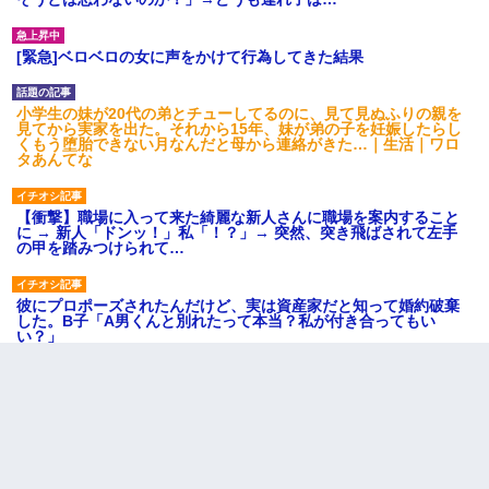
[緊急]ベロベロの女に声をかけて行為してきた結果
小学生の妹が20代の弟とチューしてるのに、見て見ぬふりの親を
見てから実家を出た。それから15年、妹が弟の子を妊娠したらし
くもう堕胎できない月なんだと母から連絡がきた…｜生活｜ワロ
タあんてな
【衝撃】職場に入って来た綺麗な新人さんに職場を案内すること
に → 新人「ドンッ！」私「！？」→ 突然、突き飛ばされて左手
の甲を踏みつけられて…
彼にプロポーズされたんだけど、実は資産家だと知って婚約破棄
した。B子「A男くんと別れたって本当？私が付き合ってもい
い？」
わい(42)渋谷の夜のサービスで19の女の子にゴックンさせた結果
ｗｗｗｗｗｗｗｗ
【悲報】嫁がワイのこと嫌いっぽいから単身赴任した結果