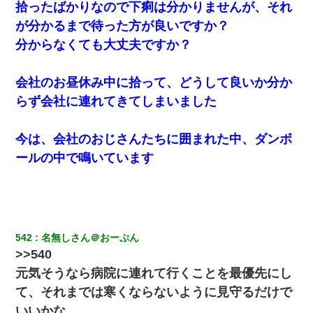
拾ったばかりなので下痢は分かりませんが、それ
日曜日、会社の窓を見ると同僚の姿。俺（あれ？ディズニーシー
が分かるまで待った方が良いですか？
じゃ？）→俺電話「今何してんの？」同僚「シーで並んでるこ
と！」俺「会社にいない？」→次の瞬間、すごい鳥肌が立った
分からなくても大丈夫ですか？
とっさに女児を捕まえたら変質者扱いされた。母親「あっち行っ
会社のお昼休み中に拾って、どうして良いか分か
てよ！気持ち悪い！（ｼｯｼｯ」→ 後日、俺を見つけた母親がすっ飛
んできて・・・
らず会社に連れてきてしまいました
小学生の息子が急に様子がおかしくなった。私「理由を聞いても
今は、会社のおじさんたちに囲まれた中、ダンボ
『わかんない！』って怒鳴り付けてくるし、困っってる」旦那
「話してみるよ」→ 後日・・・
ールの中で鳴いています
新卒の女性社員に1年半ストーカーされていた。俺「マジで怖い」
上司「話をしてみる」→女性社員「実は10数年前に…」
義兄嫁が義実家で「コロナ陽性だったからこのまま療養させて下
542
名無しさん＠おーぷん
さい」と言い出してド修羅場になった
>>540
元気そうなら病院に連れて行くことを最優先にし
【報告者がキチ】嫁「妊娠した」俺『それじゃあ皆に祝ってもら
て、それまでは寒くならないように見守るだけで
おう』友人達を家に連れ帰ってホームパーティー→俺『皆に祝え
てもらえて良かったな！』→
いいかな