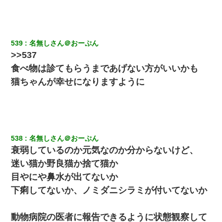
【驚愕】5000円でＪＫと行為してきたが後悔しかない…
嫁が弁護士を連れてきて「悪いと思うなら慰謝料を払って離婚し
539
名無しさん＠おーぷん
ろ」→ 俺「完全に恐喝になってますね」「お前、これが詐欺だっ
>>537
て知ってる？」
食べ物は診てもらうまであげない方がいいかも
猫ちゃんが幸せになりますように
婚活パーティーでよく会う美女がいた。こんな完璧な容姿を持っ
てしても結婚て難しいんだなぁ…と思ってた
嫁の妹（26歳）がずっとウチに泊まりに来た結果→俺がヤバイｗ
ｗｗｗｗｗｗｗ
538
名無しさん＠おーぷん
童貞俺、宅飲みした女友達2人を家に泊めた結果ｗｗｗｗｗｗ
衰弱しているのか元気なのか分からないけど、
迷い猫か野良猫か捨て猫か
【まぬけ】夫「離婚だ！」私「わかった。で？」夫「慰謝料
目やにや鼻水が出てないか
だ！」私「いいけど弁護士通して。私も請求する」夫「」
下痢してないか、ノミダニシラミが付いてないか
最近うちの庭に知らない男の人がしょっちゅう入ってくる。それ
を職場で愚痴ったら、同僚男性が怒鳴りつけてきた。
動物病院の医者に報告できるように状態観察して