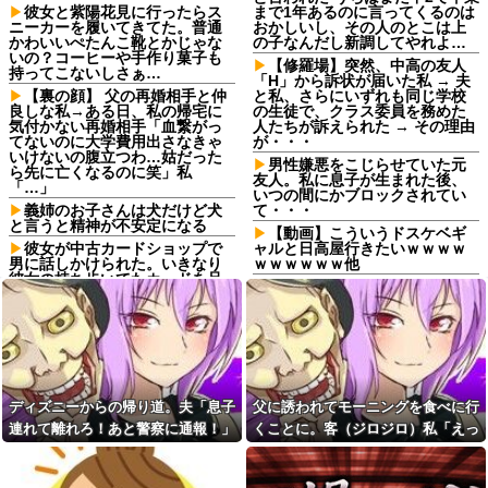
彼女と紫陽花見に行ったらス
まで1年あるのに言ってくるのは
ニーカーを履いてきてた。普通
おかしいし、その人のとこは上
かわいいぺたんこ靴とかじゃな
の子なんだし新調してやれよ…
いの？コーヒーや手作り菓子も
【修羅場】突然、中高の友人
持ってこないしさぁ…
「H」から訴状が届いた私 → 夫
【裏の顔】 父の再婚相手と仲
と私、さらにいずれも同じ学校
良しな私→ある日、私の帰宅に
の生徒で、クラス委員を務めた
気付かない再婚相手「血繋がっ
人たちが訴えられた → その理由
てないのに大学費用出さなきゃ
が・・・
いけないの腹立つわ…姑だった
男性嫌悪をこじらせていた元
ら先に亡くなるのに笑」私
友人。私に息子が生まれた後、
「…」
いつの間にかブロックされてい
義姉のお子さんは犬だけど犬
て・・・
と言うと精神が不安定になる
【動画】こういうドスケベギ
彼女が中古カードショップで
ャルと日高屋行きたいｗｗｗｗ
男に話しかけられた。いきなり
ｗｗｗｗｗｗ他
彼女の持ち歩いてたカードを品
自分が過去に目撃した「なん
定めしだしたらしく…
じゃそりゃ！？」って感じの事
社員旅行先で知り合った女性
故の例
とアドレス交換し密会を続け
岐阜県、意外と都会だった
た。相手は処●だったので「一生
www
大事にしたい」の口説き文句で
アッサリ落ちた。簡単に切れる...
「備蓄している人は挙手して
ください」と町内会のミーティ
離婚から3年後、元夫から突然
ディズニーからの帰り道。夫「息子
父に誘われてモーニングを食べに行
ング、何の気なしに手を挙げて
届いたガラス玉の指輪。その真
しまった結果……
連れて離れろ！あと警察に通報！」
くことに。客（ジロジロ）私「えっ
意を知った瞬間、私も弁護士も
言葉を失って…
社畜にとって最も強敵な曜日
私「助けて！」駅員「どうしまし
何？」店員「見ての通りの状況なの
は？
浮気相手との性行為時間→3時
た！？」→トンデモナイことに…
で…」→まさかの対応をされて...
間、嫁との性行為時間→15分
息子の「初めての重湯」を横