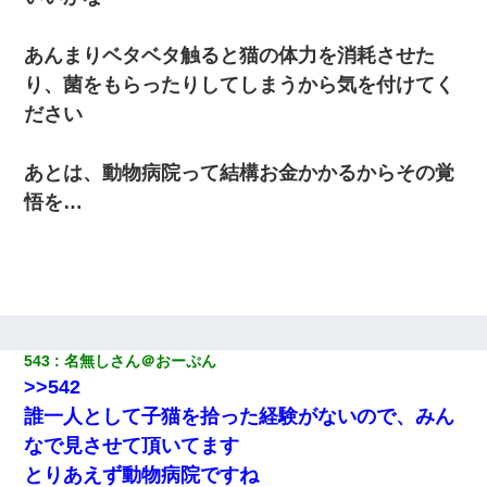
【衝撃】婚約者「兄と結婚はするけど嫁入りするわけじゃない。
あんまりベタベタ触ると猫の体力を消耗させた
お互い干渉はしないようにしましょう」→ その後に結納金の話を
したので、母が・・・
り、菌をもらったりしてしまうから気を付けてく
ださい
あとは、動物病院って結構お金かかるからその覚
悟を…
543
名無しさん＠おーぷん
>>542
誰一人として子猫を拾った経験がないので、みん
なで見させて頂いてます
とりあえず動物病院ですね