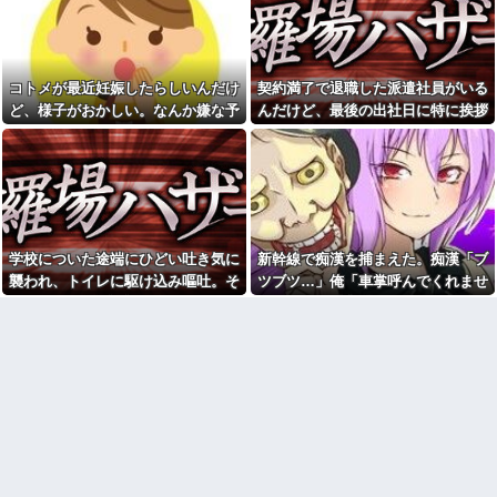
wwwwwwwww
取りしようと執拗に手出しして
くる同居姑にイライラが止まら
旦那「給料は全部そっちで管
ない！何度断っても鍋の蓋を開
理して」私「急にどうした
けてかき混ぜ、結局『姑との合
の？」→気づけば夫の収入がそ
作』という不快すぎる形
のまま私名義の貯金になってい
コトメが最近妊娠したらしいんだけ
契約満了で退職した派遣社員がいる
に・・・
て…
ど、様子がおかしい。なんか嫌な予
んだけど、最後の出社日に特に挨拶
息子の「初めての重湯」を横
父から祖母が会いたがってい
取りしようと執拗に手出しして
感がして、コトメにこっそり電話し
も菓子折りもなにもなく...
ることを告げられた。どうやら
くる同居姑にイライラが止まら
祖母は天麩羅通りの糞トメだっ
たら...
ない！何度断っても鍋の蓋を開
たようで...
けてかき混ぜ、結局『姑との合
Ａ奥「(旦那)さんから、ひとこ
作』という不快すぎる形
と言ってもらえないか」私「相
に・・・
談してみる」→ 人がおかしくな
【愚痴】プロポーズのときは
った瞬間を目の前で見て...
家事なくていいって言ったの
学校についた途端にひどい吐き気に
新幹線で痴漢を捕まえた。痴漢「ブ
シェアハウスにいた女が妊娠
に…今になって旦那が言うこと
しちゃって大学を中退したら、
がコレwwww
襲われ、トイレに駆け込み嘔吐。そ
ツブツ…」俺「車掌呼んでくれませ
その女の親が怒鳴り込んでき
食事の時に“混ぜる”と言うの
のまま総合病院に搬送され...
ん？」他の乗客「えっ…」→断られ
た。 女の父「お前らDNA鑑定し
があまり好きじゃない。その事
ろ！」 俺たちは社会的には高
たり無視され・・・
で、彼氏から何度も注意されて...
レ...
旦那の携帯に義母から着信。
【衝撃】上司「あのさあ田
「たーくん？（←旦那）パパ
沼？お前営業車のガソリン抜い
（←義父）の誕生日ご飯どうす
てない？」俺「はぁ？どういう
る？」
ことすか？」上司「自分の車に
入れ替えたりしてない？？」←
【画像】30歳ワイの体組成、
これw w w w w w
めちゃくちゃ…
【画像】セブンイレブンのバ
【人命救助】女子高生とオッ
イト「AIにちいかわの画像を食
サンが熱中症で同時に倒れたら
わせてっと………できた！」→
どっち助ける？