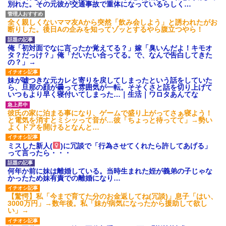
別れた。その元彼が交通事故で重体になっているらしく…
全く親しくないママ友Aから突然「飲み会しよう」と誘われたがお
断りした。後日Aの企みを知ってゾッとするやら腹立つやら！
俺「初対面でなに言ったか覚えてる？」嫁「臭いんだよ！キモオ
タ？だっけ？」俺「だいたい合ってる。で、なんで告白してきた
の？」→
妹が嘘つきな元カレと寄りを戻してしまったという話をしていた
ら、旦那の顔が曇って雰囲気が一転。そそくさと話を切り上げて
いつもより早く寝付いてしまった…｜生活｜ワロタあんてな
彼氏の家に泊まる事になり、ゲームで盛り上がってさぁ寝よう！
と電気を消すとミシッって音が…彼「ちょっと待ってて」→勢い
よくドアを開けるとなんと…
ミスした新人(
)に冗談で「行為させてくれたら許してあげる」
って言ったら・・・
何年か前に妹は離婚している。当時生まれた姪が義弟の子じゃな
かったため妹有責での離婚になり…
【驚愕】私「今まで育てた分のお金返してね(冗談)」息子「はい、
3000万円」→数年後。私「妹が病気になったから援助して欲し
い」→