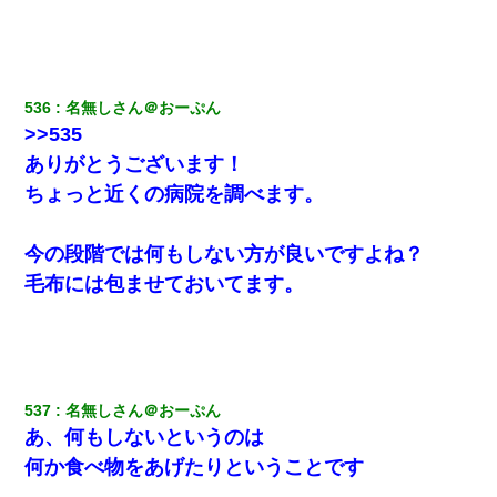
妻「ずっと好きだった人と一緒になりたいから、わかれてくださ
い」→離婚後、娘と実家で生活してると…
536
名無しさん＠おーぷん
ワイ144kg彼女98kgデブカップル、1年間毎日行為しまくった結
>>535
果
ありがとうございます！
アパートのドアに『ハンザイ者！この人はさいあくの人です』と
ちょっと近くの病院を調べます。
張り紙が！大家「面倒はごめんだよ」私「はあ」→警察に行き、
見回りで犯人が捕まったが、それが…｜生活｜ヌルポあんてな
今の段階では何もしない方が良いですよね？
「パワハラを受けたから思い切って転職した」とSNSで呟いた
毛布には包ませておいてます。
ら、速攻でパワハラかました元上司がLINEを送ってきた。
近所のお寺に住み込みで手伝いしてる知的障害のオッサンがい
た。ある日、オッサンが火かき棒を持って顔を真っ赤にしながら
走り回っていて…
537
名無しさん＠おーぷん
あ、何もしないというのは
旦那が長男のDNA鑑定をしたら血縁関係0%だった。旦那「やっぱ
りウワキしてたんだな…」長男「俺は誰の子供なの？」長女・次
何か食べ物をあげたりということです
男「ウワキ女！」