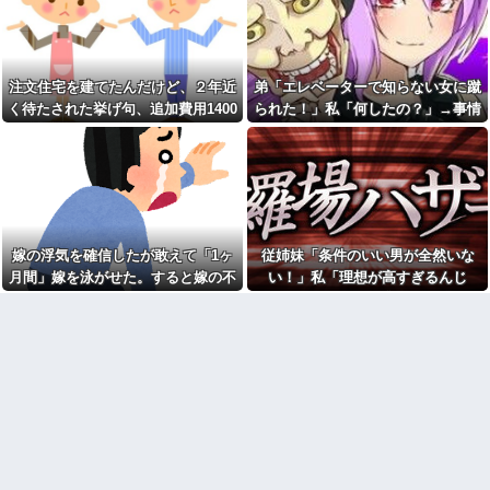
てきた
にサイト内に侵入されたことが
DQN夫婦！注意したら「は？名
ある。友達から「後ろ後
前かいてないんですけど」と逆
ろ！！」と叫ばれて...
ギレ
母の入院で叔母の家に預けら
食後に食器を流しへ置くと
れた私。優しく迎えられた日々
き、初手でど真ん中に置くのは
注文住宅を建てたんだけど、２年近
弟「エレベーターで知らない女に蹴
のあと、両親に再会して思わず
今よければ後のことは考えな
く待たされた挙げ句、追加費用1400
られた！」私「何したの？」→事情
号泣した理由は…
い、自分さえよければいいとい
う考えが行動に現れてる
万請求された。流石におかしいよ
を聞いた家族全員が「それは自業自
この小さな出来事でこの実行
力の差よ…と人生そのものが心
100均のレジで「白ありません
ね？
得」と呆れてしまい…
配になってしまう
か？」と質問し、列をストップ
させてニヤニヤする迷惑サラリ
友人の結婚式へ向かう日に、
ーマン！並んでいる客の苛立ち
トメから車を出せと要求され
を楽しむ底意地の悪さに激怒
た。断っただけなのに大騒ぎに
なってしまい…
【人工障がい者】甥(28)「両親
が亡くなったんで僕のこと引き
嫁の浮気を確信したが敢えて「1ヶ
従姉妹「条件のいい男が全然いな
トメ「この子は義実家の顔じ
取ってほしいんですけど！」な
ゃない！嫁が義妹旦那とフリン
月間」嫁を泳がせた。すると嫁の不
い！」私「理想が高すぎるんじ
んでいい年したヒキニートを引
したのよ！」私「DNA鑑定しま
き取らなきゃいけないんだよ！
倫がトンデモないことに...
ゃ…？」→婚活の愚痴を聞き続けた
す？」義妹旦那「もちろんで
甘やかされるとこうなるか…
す」→結果…
結果…
母が兄一家にお米を送って
ごつ盛り焼きそばとかいう年
る。それを兄嫁がご近所さんに
１くらいで無性に食いたくなる
売ってた。私「お母さんい
やつｗｗｗｗｗｗｗｗ
る？」甥「お米の配達に行って
【画像】俺たちの姫、佳子さ
る」私「？配達？」姪「それ言
まのお気に入りのドレスがこち
っちゃダメなんだよ！」ガチャ
らです←コレは可愛過ぎるw w
ジャンポケ斉藤「同意があっ
w w w w w w
たんです。本当です。信じて下
【爆笑動画】ママさん「新し
さい」 ←何でこの主張が通ら
い洗濯機買って1発目に回したら
ないの？