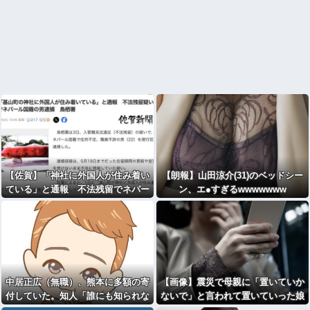
【佐賀】「神社に外国人が住み着い
【朗報】山田涼介(31)のベッドシー
ている」と通報 不法残留でネパー
ン、エ●すぎるwwwwwww
ル国籍の男逮捕
中居正広（無職）、熊本に多額の寄
【画像】震災で母親に「置いていか
付していた。知人「誰にも知られな
ないで」と言われて置いていった娘
くてもいい、と公表してない」
⇒！！