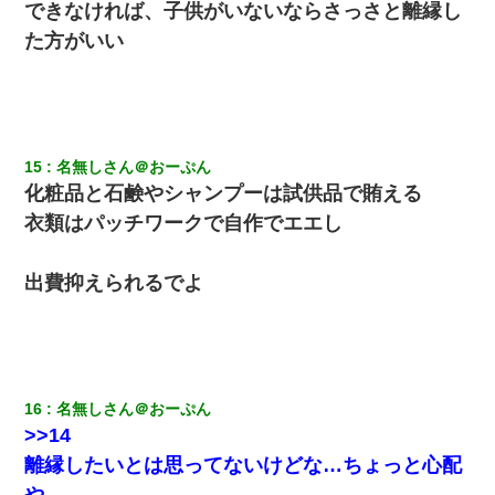
できなければ、子供がいないならさっさと離縁し
女性側のリーダーみたいな人に「BBQは友達とやりなよ！」と言
われて…
た方がいい
兄の新しい嫁がやらかしすぎて辛い。当たり前のように実家や姪
の幼稚園に来る
この母親は娘の黒歴史を掘り出さないと死ぬんか？ 死ぬんか？
15
名無しさん＠おーぷん
化粧品と石鹸やシャンプーは試供品で賄える
妊娠中に「おいこのブタ女！てめー席譲れ！」と絡まれ腹を殴る
衣類はパッチワークで自作でエエし
真似された。泣きながら夫に話すと一年後に…
出費抑えられるでよ
全く親しくないママ友Aから突然「飲み会しよう」と誘われたがお
断りした。後日Aの企みを知ってゾッとするやら腹立つやら！
書店「息子さんが万引きしました」私「はっ？(息子目の前にいる
し…)うちの子ではないので迎えに行きません」→息子を名乗って
た人物の正体が判明するも・・・
16
名無しさん＠おーぷん
>>14
友人とふたりで山口に旅行した時の事。レンタカーを借りて山の
離縁したいとは思ってないけどな…ちょっと心配
中の道を走っていたら、突然ガガッ！って音がして…
や