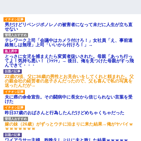
男だけどリベンジポノレノの被害者になって未だに人生が立ち直
せない
テレワーク上司「会議中はカメラ付けろ！」女社員「え、事前連
絡無しは無理」上司「いいから付けろ！」→
とっさに女児を捕まえたら変質者扱いされた。母親「あっち行っ
てよ！気持ち悪い！（ｼｯｼｯ」→ 後日、俺を見つけた母親がすっ飛
んできて・・・
22歳の頃、父に36歳の男性とお見合いをしてくれと頼まれた。父
の親会社の経営者の息子さんだったので、父も喜んで私の写真を
送ったんだが→
夫に癌の余命宣告。その闘病中に長女から信じられない言葉を受
けた
昨日37歳のおばさんと行為したんだけどめちゃくちゃだった
嫁の妹（26歳）がずっとウチに泊まりに来た結果→俺がヤバイｗ
ｗｗｗｗｗｗｗ
ワイアラサー主婦、昨晩久しぶりに夫と致した結果ｗｗｗｗｗ