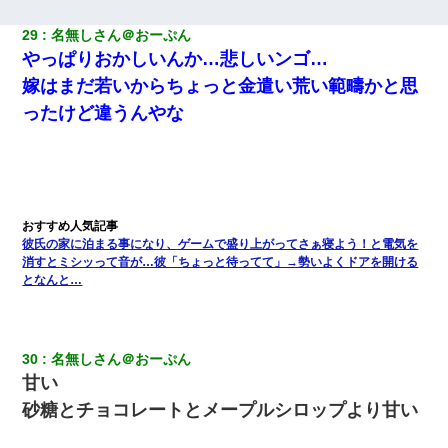
29
名無しさん＠おーぷん
やっぱりおかしいんか…悲しいンゴ…
嫁はまだ若いからちょっと金遣い荒い範疇かと思
ったけど違うんやな
彼氏の家に泊まる事になり、ゲームで盛り上がってさぁ寝よう！と電気を
消すとミシッって音が…彼「ちょっと待ってて」→勢いよくドアを開ける
となんと…
30
名無しさん＠おーぷん
甘い
砂糖とチョコレートとメープルシロップより甘い