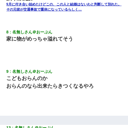
浅ましくも集りにきた。
9月に付き合い始めたけどこの、この人と結婚はないわと判断して別れた。
その元彼が交通事故で重体になっているらしく…
17年飼っていた犬が亡くなった。鼻水垂らし嗚咽する私に、猫が
近づいて頭突きをしてきて…
8
名無しさん＠おーぷん
とっさに女児を捕まえたら変質者扱いされた。母親「あっち行っ
家に物がめっちゃ溢れてそう
てよ！気持ち悪い！（ｼｯｼｯ」→ 後日、俺を見つけた母親がすっ飛
んできて・・・
夫に癌の余命宣告。その闘病中に長女から信じられない言葉を受
けた
9
名無しさん＠おーぷん
こどもおらんのか
父親がくも膜下出血で突然ﾀﾋ。→母の貯金が0なことが判明。→母
「私を家に置いてほしい、どうか見捨てないで(土下座」俺・嫁
おらんのなら出来たらきつくなるやろ
「…」
ＤＮＡ検査『血縁関係０％』旦那「やっぱり托卵だったんだ…」
嫁「本当に身に覚えがない」「なにかの間違いだ！取り違え
だ！」→ 嫁「あっ」
【身体で払わせて】女友達「ごめん、何も言わずにお金貸してく
13
名無しさん＠おーぷん