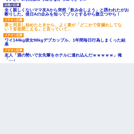
全く親しくないママ友Aから突然「飲み会しよう」と誘われたがお
断りした。後日Aの企みを知ってゾッとするやら腹立つやら！
妻と同居し始めたときから、よく妻が「どこかで音漏れしてな
い？音楽聞こえる」と言っていて…
ワイ144kg彼女98kgデブカップル、1年間毎日行為しまくった結
果
友人「酒の勢いで女先輩をホテルに連れ込んだｗｗｗｗｗ」俺
「…」