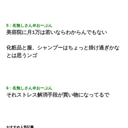
ワイアラサー主婦、昨晩久しぶりに夫と致した結果ｗｗｗｗｗ
5
名無しさん＠おーぷん
私『貯金貯まったし、やっと家建てられるね！』夫「実家を二世
帯住宅にした。それに貯金使った」→私『離婚しよう』夫「え
美容院に月1万は若いならわからんでもない
っ」私『使った貯金はあげるから』→すると…
化粧品と服、シャンプーはちょっと掛け過ぎかな
嫁の妹（26歳）がずっとウチに泊まりに来た結果→俺がヤバイｗ
ｗｗｗｗｗｗｗ
とは思うンゴ
同じマンションに住んでる女性が鍵をわかりやすいところに隠し
ている事に気づいた俺「忍びこんでみよう！」→ 結果
6
名無しさん＠おーぷん
ナンパにほいほい付いていった私、地獄に落ちる
それストレス解消手段が買い物になってるで
最近うちの庭に知らない男の人がしょっちゅう入ってくる。それ
を職場で愚痴ったら、同僚男性が怒鳴りつけてきた。
私が遺産を相続。→それを知った義両親が「旅行代金を出せ！」
「リフォーム費用を負担しろ！」「金の管理は私達がする！」と