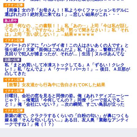
【画像】女の子「お母さん！！私ようやくファッションモデルに
選ばれたの！絶対見に来てね！」→悲しい結果がこれ・・・
上司「何なの、この書類！！」私「あの‥」上司「今は私が話し
てるの！」私「ですから」上司「黙って聞きなさい！」私「それ
は」上司「言い訳しない！」→結果ｗｗｗｗｗ
アパートのドアに『ハンザイ者！この人はさいあくの人です』と
張り紙が！大家「面倒はごめんだよ」私「はあ」→警察に行き、
見回りで犯人が捕まったが、それが…｜生活｜ヌルポあんてな
私「まとめ買いして冷凍ストックしてる」Ａ「ずるい！クレク
レ！」私「なんでよ」Ａ「ケーチ！バーカ！」→ 後日、Ａ旦那が
凸してきた
【衝撃】女友達から行為中に告白されてOKした結果
日曜日、会社の窓を見ると同僚の姿。俺（あれ？ディズニーシー
じゃ？）→俺電話「今何してんの？」同僚「シーで並んでるこ
と！」俺「会社にいない？」→次の瞬間、すごい鳥肌が立った
新築の家で。クラクラするくらいの「白粉の匂い」が鼻につくも
嫁＆娘「そんな匂いしない…」ある日、友人奥「素敵なアンティ
ークですね！」俺（！？）