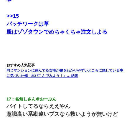
何年か前に妹は離婚している。当時生まれた姪が義弟の子じゃな
かったため妹有責での離婚になり…
>>15
パッチワークは草
義兄嫁が義実家で「コロナ陽性だったからこのまま療養させて下
服はゾゾタウンでめちゃくちゃ注文しよる
さい」と言い出してド修羅場になった
【復讐】義兄嫁「生活費、足りない分を貸してほしい」私「貸す
わけないでしょｗｗｗｗ」→ 理由を話したら泣き出して・・私
（あまりにも希望通り）
同じマンションに住んでる女性が鍵をわかりやすいところに隠している事
に気づいた俺「忍びこんでみよう！」→ 結果
17
名無しさん＠おーぷん
バイトしてるならええやん
意識高い系勘違いブスなら救いようが無いけど