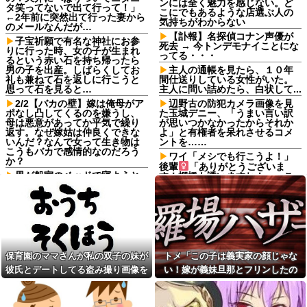
ンには全く魅力を感じない。ど
タ笑ってないで出て行って！」
こにでもあるような店選ぶ人の
←2年前に突然出て行った妻から
気持ちがわからない
のメールなんだが…
【訃報】名探偵コナン声優が
子宝祈願で有名な神社にお参
死去 → 今トンデモナイことにな
りに行った時、女の子が生まれ
ってる・・・
るという赤い石を持ち帰ったら
男の子を出産。しばらくしてお
主人の通帳を見たら、１０年
礼も兼ねて石を返しに行こうと
間仕送りしている女性がいた。
思って石を見ると…
主人に問い詰めたら、白状して...
2/2【バカの壁】嫁は俺母がア
辺野古の防犯カメラ画像を見
ポなし凸してくるのを嫌うし、
た玉城デニー、「うまい言い訳
母は悪意があってか平気で繰り
が思いつかなかったからそれか
返す。なぜ嫁姑は仲良くできな
よ」と有権者を呆れさせるコメ
いんだ？なんで女って生き物は
ントを……
こうもバカで感情的なのだろう
ワイ「メシでも行こうよ！」
か？
後輩
「ありがとうございま
男が船室のベッドで寝ようと
す！棚橋も誘いますね！」←こ
していた。…えっ？あなたは誰
れさあｗ
ですか？→ 見知らぬひとがいる
【画像あり】ディズニーの
んだが…
「おいなり巻（600円）」、卑猥
【復讐】 絶対に「植えてはい
すぎて賛否両論ｗｗｗｗｗ他
けない植物」を小学校に植えた
100均のレジで「白ありません
→20年経って見に行くと…
か？」と質問し、列をストップ
「！？」衝撃の光景が・・・
させてニヤニヤする迷惑サラリ
保育園のママさんが私の双子の妹が
トメ「この子は義実家の顔じゃな
管理会社「エレベーターホー
ーマン！並んでいる客の苛立ち
彼氏とデートしてる盗み撮り画像を
い！嫁が義妹旦那とフリンしたの
ルでは遊ばせないでください」
を楽しむ底意地の悪さに激怒
私「うちの子じゃないんですけ
見せて「あとはわかるよね？とりあ
よ！」私「DNA鑑定します？」義妹
コインランドリーで私物の乾
ど…」→まさかの展開になり…
燥機シートを「ご自由にどうぞ
えず5万を家に持ってきて」と脅し
旦那「もちろんです」→結果…
ソロキャンが趣味だけど、男
だろw」と勝手に盗もうとした