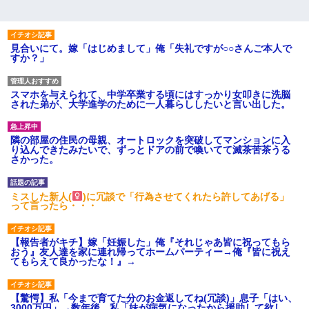
見合いにて。嫁「はじめまして」俺「失礼ですが○○さんご本人で
すか？」
スマホを与えられて、中学卒業する頃にはすっかり女叩きに洗脳
された弟が、大学進学のために一人暮らししたいと言い出した。
隣の部屋の住民の母親、オートロックを突破してマンションに入
り込んできたみたいで、ずっとドアの前で喚いてて滅茶苦茶うる
さかった。
ミスした新人(
)に冗談で「行為させてくれたら許してあげる」
って言ったら・・・
【報告者がキチ】嫁「妊娠した」俺『それじゃあ皆に祝ってもら
おう』友人達を家に連れ帰ってホームパーティー→俺『皆に祝え
てもらえて良かったな！』→
【驚愕】私「今まで育てた分のお金返してね(冗談)」息子「はい、
3000万円」→数年後。私「妹が病気になったから援助して欲し