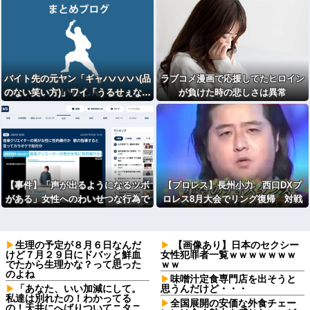
バイト先の元ヤン「ギャハハハハ(品
ラブコメ漫画で応援してたヒロイン
のない笑い方)」ワイ「うるせぇな…
が負けた時の悲しさは異常
どうせFランだろ…」ﾎﾞｿﾎﾞｿ
【事件】「声が出るようになるツボ
【プロレス】長州小力 西口DXプ
がある」女性へのわいせつな行為で
ロレス8月大会でリング復帰 対戦
音楽クリエイターを逮捕
相手はクロちゃん 道交法違反の疑
いも不起訴に
生理の予定が８月６日なんだ
【画像あり】日本のセクシー
けど７月２９日にドバッと鮮血
女性犯罪者一覧ｗｗｗｗｗｗｗ
でたから生理かな？って思った
ｗｗ
のよね
味噌汁定食専門店を出そうと
「あなた、いい加減にして。
思うんだけど・・・
私達は別れたの！わかってる
全国展開の安価な外食チェー
の！天井にへばりついてニタニ