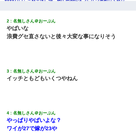
い」→
高1のとき男に襲われ、不妊の叔母に頼まれて出産。→叔母夫婦が
2
名無しさん＠おーぷん
養子縁組してアメリカに子供を連れ帰った。→9・11で叔母夫婦が
やばいな
亡くなってしまい…
浪費グセ直さないと後々大変な事になりそう
「パワハラを受けたから思い切って転職した」とSNSで呟いた
ら、速攻でパワハラかました元上司がLINEを送ってきた。
【衝撃】ある工場に配属すると、女の人がみんな退職してしま
う。会社「仕事がハードだし田舎で娯楽も少ないからキツイの
3
名無しさん＠おーぷん
か…」→ 実際は違った
イッチともどもいくつやねん
裁判官「お互いに最後に言いたいことはありますか」バカ夫
「…」A「夫を一発殴らせてほしい」裁判官「どうぞ」
妻が亡くなったんだけど正直ガチで嬉しい
4
名無しさん＠おーぷん
やっぱりやばいよな？
旦那が長男のDNA鑑定をしたら血縁関係0%だった。旦那「やっぱ
ワイが27で嫁が23や
りウワキしてたんだな…」長男「俺は誰の子供なの？」長女・次
男「ウワキ女！」