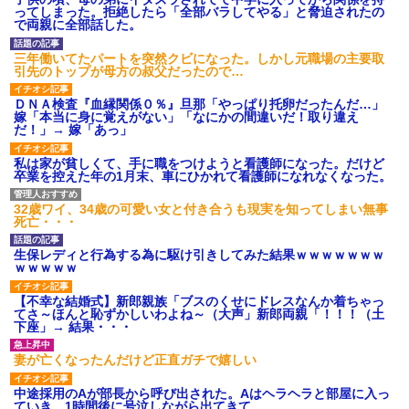
ってしまった。拒絶したら「全部バラしてやる」と脅迫されたの
後続車にクラクションを鳴ら
で両親に全部話した。
され彼氏が逆切れ。「何クラク
ション鳴らしてんだ！降りてこ
いよ！」と怒鳴りだし...
三年働いてたパートを突然クビになった。しかし元職場の主要取
引先のトップが母方の叔父だったので…
【衝撃】報酬100万円超の治験
募集がこちらｗｗｗｗｗ(※画像
あり)
ＤＮＡ検査『血縁関係０％』旦那「やっぱり托卵だったんだ…」
嫁「本当に身に覚えがない」「なにかの間違いだ！取り違え
【ネット騒然】惨殺されたタ
だ！」→ 嫁「あっ」
ワマン頂き女子のこの動画、す
げえええええｗｗｗｗｗｗｗｗ
ｗｗｗ
私は家が貧しくて、手に職をつけようと看護師になった。だけど
卒業を控えた年の1月末、車にひかれて看護師になれなくなった。
【愕然】白のクラウン俺氏、
高速道路左車線を制限速度で走
った結果wwwwwwwwwwww
32歳ワイ、34歳の可愛い女と付き合うも現実を知ってしまい無事
百年の恋12-899 食べた量を
死亡・・・
張り合ってくる
【悲報】佐藤輝明・・・２軍
生保レディと行為する為に駆け引きしてみた結果ｗｗｗｗｗｗｗ
でも盛大にやらかす←あまり悲
ｗｗｗｗｗ
しませないでくれ
【不幸な結婚式】新郎親族「ブスのくせにドレスなんか着ちゃっ
てさ～ほんと恥ずかしいわよね～（大声」新郎両親「！！！（土
下座」→ 結果・・・
妻が亡くなったんだけど正直ガチで嬉しい
中途採用のAが部長から呼び出された。Aはヘラヘラと部屋に入っ
ていき、1時間後に号泣しながら出てきて…