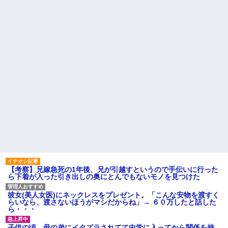
コレw」←こwれwはw w w w w
盆正月に夫の実家に長時間滞
w w w w w
在しなきゃいけないのが苦痛。
【画像】カリスマ美容師さ
私「貴方は私の実家を早々に退
ん、ココリコ田中みたいなチー
散する。私もそうしていいは
牛を大変身させた結果がこちらw
ず」夫「それは男だから許され
w w w w w w w w w w
ること。女は許されない」
【画像】令和最新版の宇垣美
同窓会で実験、「俺が青年実
里さん←こう言うのでいいんだ
業家だったら女の子はどういう
よが目一杯詰まってると話題にw
反応をするか」
w w w w w w w w
【切実】夫に無理と言われた
姉「下着に違和感がある！イ
私の7年の無視生活、その理由が
タズラしたでしょ！？」俺「し
コレｗｗｗ
てないよ」←姉が寝ている間に
44歳無職です。精神科に通院
イタズラしたと勘違いされてい
中で生活保護を受けてます。妻
るのだが・・・
に酷いことばかりしたので離婚
ハードオフに売っていた4万
されそうです。「働くから」
4000円のフィギュアがヤバすぎ
「心を入れ替えるから」と言っ
るｗｗｗｗｗｗ「こんな高い
ても信じてもらえません。助け
の？ｗｗ」「逆に超安い」
て
私「ちょっと、人の家の金庫
主な税金の成り立ちを調べて
触らないでよ！」キチママ『そ
みたよ
【考察】兄嫁急死の1年後、兄が引越すというので手伝いに行った
こに金庫があったから、開けて
ら下着が入った引き出しの奥にとんでもないモノを見つけた
みようとしただけ☆』義兄「泥
は出てけ！二度と来るな！」結
果・・・
彼女(美人女医)にネックレスをプレゼント。「こんな安物を渡すく
私「初めて飲む味だけどなん
らいなら、渡さないほうがマシだからね」→ ６０万したと話した
のお茶？」彼「ちっ！」私「」
ら・・・
【GIF】JSのカンチョーワロ
タ
子供の頃、母の弟にイタズラされてて中学に入ってから関係を持