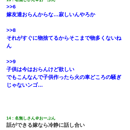
ださい……」俺「いいよ！いくら？」女友達「10万円ぐら
い……」俺「ほい！10万！」→
>>6
嫁友達おらんからな…寂しいんやろか
嘘をついてフリン旅行へ出かけた嫁→翌日、嫁「ただいま～」旦
那「娘がシんだよ。何度も連絡したのに…」嫁「えっ」→なん
と・・・
>>8
それがすぐに物捨てるからそこまで物多くないね
【画像】女上司(30)「終電なくなったね…部屋くる？」ワイ「行
ん
きます！」
>>9
【衝撃】嫁父の会社に勤続１０年、手取り１４万 → 俺「２２万も
らえる会社から誘われた。転職したい」義父「クビ！（激怒」嫁
子供は今はおらんけど欲しい
「離婚！（激怒」
でもこんなんで子供作ったら火の車どころの騒ぎ
じゃないンゴ…
新築の家で。クラクラするくらいの「白粉の匂い」が鼻につくも
嫁＆娘「そんな匂いしない…」ある日、友人奥「素敵なアンティ
ークですね！」俺（！？）
彼女との行為を録画した結果→衝撃の事実が判明したｗｗｗｗｗ
ｗ
14
名無しさん＠おーぷん
話ができる嫁なら冷静に話し合い
夫の友達がBBQを定期的に開催して夫婦で参加してたんだけど、