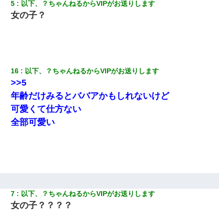
5
以下、？ちゃんねるからVIPがお送りします
い？音楽聞こえる」と言っていて…
女の子？
【衝撃】職場に入って来た綺麗な新人さんに職場を案内すること
に → 新人「ドンッ！」私「！？」→ 突然、突き飛ばされて左手
の甲を踏みつけられて…
【衝撃】女友達から行為中に告白されてOKした結果
16
以下、？ちゃんねるからVIPがお送りします
>>5
【身体で払わせて】女友達「ごめん、何も言わずにお金貸してく
年齢だけみるとババアかもしれないけど
ださい……」俺「いいよ！いくら？」女友達「10万円ぐら
可愛くて仕方ない
い……」俺「ほい！10万！」→
全部可愛い
彼女(37)の情欲がえげつない件ｗｗｗｗｗｗｗ
私は家が貧しくて、手に職をつけようと看護師になった。だけど
卒業を控えた年の1月末、車にひかれて看護師になれなくなった。
嘘をついてフリン旅行へ出かけた嫁→翌日、嫁「ただいま～」旦
7
以下、？ちゃんねるからVIPがお送りします
那「娘がシんだよ。何度も連絡したのに…」嫁「えっ」→なん
女の子？？？？
と・・・