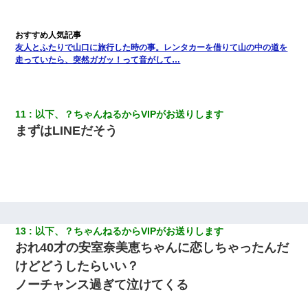
朝起きたら嫁がいなかった。俺（嫁も嫁実家も電話に出ない…不
安だ）→ 仕事を早退して帰宅すると、嫁と嫁両親と知らない男が
友人とふたりで山口に旅行した時の事。レンタカーを借りて山の中の道を
２人・・・
走っていたら、突然ガガッ！って音がして…
11
以下、？ちゃんねるからVIPがお送りします
まずはLINEだそう
13
以下、？ちゃんねるからVIPがお送りします
おれ40才の安室奈美恵ちゃんに恋しちゃったんだ
けどどうしたらいい？
ノーチャンス過ぎて泣けてくる