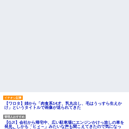
【ワロタ】姉から「肉食系14才、乳丸出し、毛はうっすら生えか
け」というタイトルで画像が送られてきた
【GJ!】会社から帰宅中、広い駐車場にエンジンかけっ放しの車を
発見。しかも「ヒィ～」みたいな声も聞こえてきたので気になっ