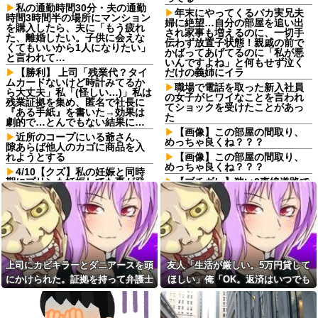
私の通勤時間30分・夫の通勤
年末にやってくるバカ実兄夫
時間3時間半の場所にマンション
婦に絶望…自分の部屋を追い出
を購入したら、夫に「もう疲れ
され家事も増えるのに、一切手
た、離婚したい。子供に会えな
伝わず放置子状態！親戚の前で
くてもいいから1人になりたい」
かばってあげてるのに「私が悪
と言われて…
いんですよね」と何もせず泣く
【勝利】 上司「残業代？タイ
だけの義姉にイラ
ムカードないけど時計みてるか
職場で電話を取った新入社員
ら大丈夫」私「(怪しい…)」私は
の女子がヒワイなことを言われ
残業証拠を集め、匿名で社長に
てショックを受けたことがあっ
『ある手紙』を書いた→効果は
た
劇的で…とんでもない結果に…
【画像】この部屋の間取り、
近所のコープにいる爺さん、
めっちゃ良くね？？？
隙あらば他人のカゴに商品を入
れようとする
【画像】この部屋の間取り、
めっちゃ良くね？？？
4/10【クズ】私の妊娠と同時
期にプリンも妊娠してた事が発
【ブチギレ】狭い2車線道路で
覚→夫から電話がかかってき
「駐車場待ち」の車列が発生！
た。父「娘に代われ？その前に
反対車線からも右折入庫しよう
する事があるだろう？」夫「僕
とするアホが現れて両車線とも
らの恋路を邪魔しないでくださ
完全死亡のカオス……
い！」
職場の流し台に、飲み終わっ
友人「生活が厳しい。5万円貸
たペットボトルをそのまま放置
してほしい」俺「OK。返済はい
する人がいる
上司にカビキラーとダニアースを頭
友人「生活が厳しい。5万円貸して
つでもいいよ」→後日、友人の
「営業の俺が食わせてやって
SNSを見て…
にかけられた。証拠を持って弁護士
ほしい」俺「OK。返済はいつでも
る」パートを馬鹿にした結果、
【怒報】電車乗り込みぼく
社内が荒れ果てて２年で支社が
に相談したら...
いいよ」→後日、友人のSNSを見
「おっ、可愛いミニスカＯＬち
消滅ｗｗ数年後に会った上司の
て…
ゃんの隣あいてんじゃん！座っ
能天気すぎる発言に絶句