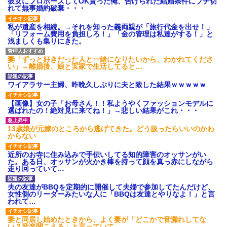
彼女にプロポーズしてOK貰った俺、告げられた結婚条件にブチ切
れて無事婚約破棄・・・
私が遺産を相続。→それを知った義両親が「旅行代金を出せ！」
「リフォーム費用を負担しろ！」「金の管理は私達がする！」と
浅ましくも集りにきた。
妻「ずっと好きだった人と一緒になりたいから、わかれてくださ
い」→離婚後、娘と実家で生活してると…
ワイアラサー主婦、昨晩久しぶりに夫と致した結果ｗｗｗｗｗ
【画像】女の子「お母さん！！私ようやくファッションモデルに
選ばれたの！絶対見に来てね！」→悲しい結果がこれ・・・
13歳娘が元嫁のところから逃げてきた。どう扱ったらいいのかわ
からない
近所のお寺に住み込みで手伝いしてる知的障害のオッサンがい
た。ある日、オッサンが火かき棒を持って顔を真っ赤にしながら
走り回っていて…
夫の友達がBBQを定期的に開催して夫婦で参加してたんだけど、
女性側のリーダーみたいな人に「BBQは友達とやりなよ！」と言
われて…
妻と同居し始めたときから、よく妻が「どこかで音漏れしてな
い？音楽聞こえる」と言っていて…