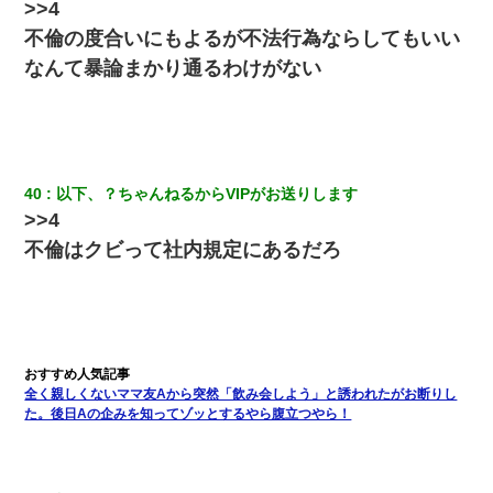
>>4
て知ってる？」
不倫の度合いにもよるが不法行為ならしてもいい
なんて暴論まかり通るわけがない
9月に付き合い始めたけどこの、この人と結婚はないわと判断して
別れた。その元彼が交通事故で重体になっているらしく…
近所のお寺に住み込みで手伝いしてる知的障害のオッサンがい
た。ある日、オッサンが火かき棒を持って顔を真っ赤にしながら
走り回っていて…
40
以下、？ちゃんねるからVIPがお送りします
>>4
ケーキバイキングにいた単独の50くらいのオッサン、強烈だっ
不倫はクビって社内規定にあるだろ
た。
旦那の元嫁「離婚したとはいえ、私が本来の妻。許可なく結婚す
るなんてどういう神経してるの？離婚届を記入して持って来い」
→笑いが止まらなくなり・・・
全く親しくないママ友Aから突然「飲み会しよう」と誘われたがお断りし
私『貯金貯まったし、やっと家建てられるね！』夫「実家を二世
帯住宅にした。それに貯金使った」→私『離婚しよう』夫「え
た。後日Aの企みを知ってゾッとするやら腹立つやら！
っ」私『使った貯金はあげるから』→すると…
妻と同居し始めたときから、よく妻が「どこかで音漏れしてな