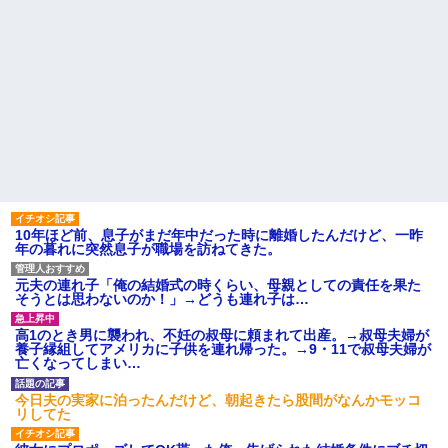
10年ほど前、息子がまだ年中だった時に離婚したんだけど、一昨
年の暮れに突然息子が職場を訪ねてきた。
元夫の連れ子「俺の結婚式の時くらい、母親としての責任を果た
そうとは思わないのか！」→どうも連れ子は…
高1のとき男に襲われ、不妊の叔母に頼まれて出産。→叔母夫婦が
養子縁組してアメリカに子供を連れ帰った。→9・11で叔母夫婦が
亡くなってしまい…
今日夫の実家に泊ったんだけど、朝起きたら股間がなんかモッコ
リしてた