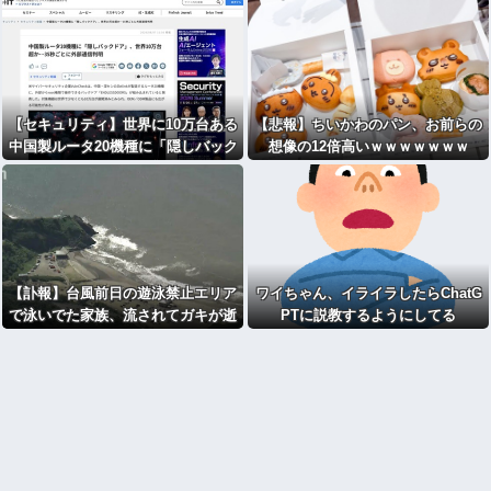
【セキュリティ】世界に10万台ある
【悲報】ちいかわのパン、お前らの
中国製ルータ20機種に「隠しバック
想像の12倍高いｗｗｗｗｗｗｗ
ドア」 35秒ごとに外部通信してる
と判明
【訃報】台風前日の遊泳禁止エリア
ワイちゃん、イライラしたらChatG
で泳いでた家族、流されてガキが逝
PTに説教するようにしてる
く