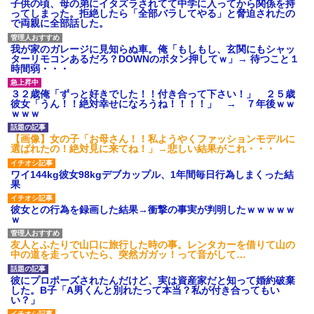
子供の頃、母の弟にイタズラされてて中学に入ってから関係を持
ってしまった。拒絶したら「全部バラしてやる」と脅迫されたの
で両親に全部話した。
我が家のガレージに見知らぬ車。俺「もしもし、玄関にもシャッ
ターリモコンあるだろ？DOWNのボタン押してｗ」→ 待つこと１
時間弱・・・
３２歳俺「ずっと好きでした！！付き合って下さい！」 ２５歳
彼女「うん！！絶対幸せになろうね！！！！」 → ７年後ｗｗ
ｗｗｗ
【画像】女の子「お母さん！！私ようやくファッションモデルに
選ばれたの！絶対見に来てね！」→悲しい結果がこれ・・・
ワイ144kg彼女98kgデブカップル、1年間毎日行為しまくった結
果
彼女との行為を録画した結果→衝撃の事実が判明したｗｗｗｗｗ
ｗ
友人とふたりで山口に旅行した時の事。レンタカーを借りて山の
中の道を走っていたら、突然ガガッ！って音がして…
彼にプロポーズされたんだけど、実は資産家だと知って婚約破棄
した。B子「A男くんと別れたって本当？私が付き合ってもい
い？」