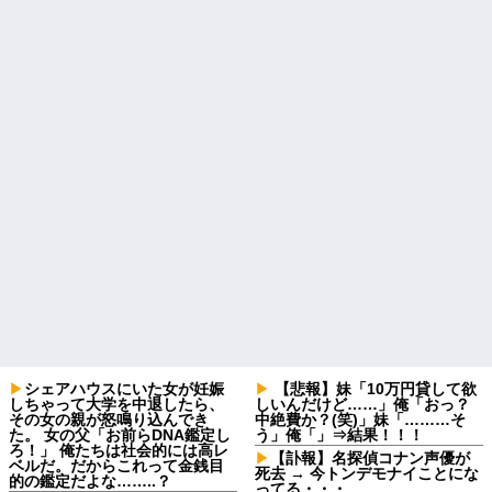
シェアハウスにいた女が妊娠
【悲報】妹「10万円貸して欲
しちゃって大学を中退したら、
しいんだけど……」俺「おっ？
その女の親が怒鳴り込んでき
中絶費か？(笑)」妹「………そ
た。 女の父「お前らDNA鑑定し
う」俺「」⇒結果！！！
ろ！」 俺たちは社会的には高レ
【訃報】名探偵コナン声優が
ベルだ。だからこれって金銭目
死去 → 今トンデモナイことにな
的の鑑定だよな……..？
ってる・・・