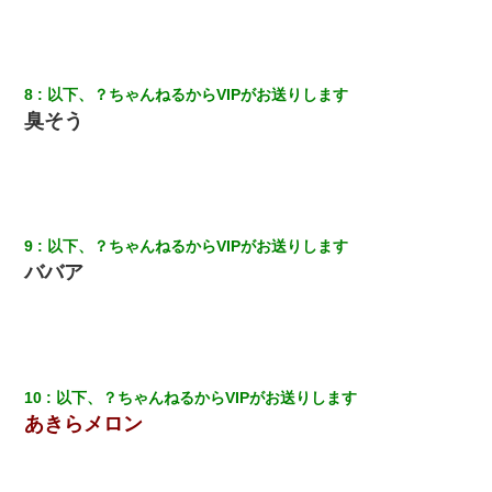
スマホを与えられて、中学卒業する頃にはすっかり女叩きに洗脳
された弟が、大学進学のために一人暮らししたいと言い出した。
8
以下、？ちゃんねるからVIPがお送りします
ナンパにほいほい付いていった私、地獄に落ちる
臭そう
【驚愕】5000円でＪＫと行為してきたが後悔しかない…
男だけどリベンジポノレノの被害者になって未だに人生が立ち直
せない
9
以下、？ちゃんねるからVIPがお送りします
ババア
「パワハラを受けたから思い切って転職した」とSNSで呟いた
ら、速攻でパワハラかました元上司がLINEを送ってきた。
アパートのドアに『ハンザイ者！この人はさいあくの人です』と
張り紙が！大家「面倒はごめんだよ」私「はあ」→警察に行き、
見回りで犯人が捕まったが、それが…｜生活｜ヌルポあんてな
10
以下、？ちゃんねるからVIPがお送りします
あきらメロン
彼にプロポーズされたんだけど、実は資産家だと知って婚約破棄
した。B子「A男くんと別れたって本当？私が付き合ってもい
い？」