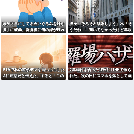
たろ！」→結果w w w w w w w
パートタイマーで月16万稼い
w
でいるのに月20万使おうとする
【淫夢悲報】野獣亭の前、と
のクソ
んでもないことになるｗｗｗｗ
【画像】人気女子アナさんの
ｗｗｗｗｗｗ
谷〇厳選ｗｗｗｗ他
嫁が大事にしてるぬいぐるみを妹が
彼氏「そろそろ結婚しよう」私「そ
【悲報】ジャンポケ斎藤さ
【修羅場】帰宅したら間男に
勝手に破棄。発覚後に俺の嫁が壊れ
うだね！…聞いてなかったけど年収
ん、なんだか様子がおかしくな
フルボッコされた結果…その理
ってしまった結果…←コレ逆に
た
とかって聞いてもいい？」彼氏「2
由がこれｗｗｗ
怖くね…？
億かな」私「……は？」
会社クビになった正社員だけ
【悲報】琵琶湖花火大会、詐
ど質問ある？
欺扱いされ大炎上！！なお琵琶
湖三市とも「知らない」と公式
【画像】笑える画像、素敵な
声明←これどう言うことなん
画像、なんでも貼っていけｗｗ
や！？？？？？？？？
ｗｗｗ
【驚愕】義実家の“素手おにぎ
【衝撃】女叩きの弟を陰でサ
PTAで私の整形デマを言いふらした
2年弱付き合った彼氏にLINEで振ら
り”が汚くて無理！ 「子どもに食
ポートする姉…その真意が怖す
Aに迷惑だと伝えた。すると「この
れた。次の日にスマホを落として画
べさせたくない！！」←お前ら
ぎるｗｗｗｗ
は食べられる？？？？？？
人整形してるんです！！」と大勢の
面破壊、LINEの移行が出来ず放置し
職場の流し台に、飲み終わっ
【うわぁ】 横向き寝、体に負
たペットボトルをそのまま放置
保護者の前で叫び出し…
てたら...
担があったと判明ｗｗｗｗｗｗ
する人がいる
ｗ
面接官「このボールペンを1万
親友が突然「もう連絡しない
円で売って下さい」
で」と理由もわからず一方的に
旦那が激務で寂しいらしく俺
切られた。数年後に地元へ帰っ
にお誘いメールを山ほど送って
てみると…
くる嫁のママ友。どうにかなる
最近の若手社員は何故かコレ
前に距離を置きたいんだが嫁が
を嫌がるらしい
ママ友に託児してて「他に預け
るとこあるの？」
見知らぬママ「待って！車を