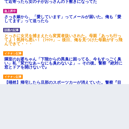
て近寄ったら女の子がおっさんの下敷きになってた
さっき嫁から、「愛しています」ってメールが届いた。俺も「愛
してます」って送ったら
とっさに女児を捕まえたら変質者扱いされた。母親「あっち行っ
てよ！気持ち悪い！（ｼｯｼｯ」→ 後日、俺を見つけた母親がすっ飛
んできて・・・
隣室のお婆ちゃん「下階からの異臭に困ってる、今もすっごく臭
い」私「変だなあ～なにも臭わないよ」→ その後。警察『絶対に
窓とドアを開けないで』
【唖然】帰宅したら旦那のスポーツカーが消えていた。警察『目
立つし、すぐ見つかるかもしれません』→ 数時間後・・警察『××
さんご存じですか？』
【驚愕】私「今まで育てた分のお金返してね(冗談)」息子「はい、
3000万円」→数年後。私「妹が病気になったから援助して欲し
い」→
姉旦那の友達「ほんとのパパだよ～」私のお腹を触ってほざく。