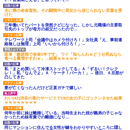
【GIF】JSのカンチョーワロ
タ
夫に癌の余命宣告。その闘病中に長女から信じられない言葉を受
後続車にクラクションを鳴ら
けた
され彼氏が逆切れ。「何クラク
ション鳴らしてんだ！降りてこ
三年働いてたパートを突然クビになった。しかし元職場の主要取
いよ！」と怒鳴りだし...
引先のトップが母方の叔父だったので…
【衝撃】報酬100万円超の治験
募集がこちらｗｗｗｗｗ(※画像
テレワーク上司「会議中はカメラ付けろ！」女社員「え、事前連
あり)
絡無しは無理」上司「いいから付けろ！」→
【ネット騒然】惨殺されたタ
ワマン頂き女子のこの動画、す
げえええええｗｗｗｗｗｗｗｗ
医者「糖尿病で余命1年です」 ワイ「知らんわｗどうせ死ぬなら
ｗｗｗ
食べる量増やすわｗ」→結果ｗｗｗｗｗ
【愕然】白のクラウン俺氏、
高速道路左車線を制限速度で走
私「まとめ買いして冷凍ストックしてる」Ａ「ずるい！クレク
った結果wwwwwwwwwwww
レ！」私「なんでよ」Ａ「ケーチ！バーカ！」→ 後日、Ａ旦那が
凸してきた
百年の恋12-899 食べた量を
張り合ってくる
妻が亡くなったんだけど正直ガチで嬉しい
【悲報】佐藤輝明・・・２軍
でも盛大にやらかす←あまり悲
しませないでくれ
わい(42)渋谷の夜のサービスで19の女の子にゴックンさせた結果
ｗｗｗｗｗｗｗｗ
何年か前に妹は離婚している。当時生まれた姪が義弟の子じゃな
かったため妹有責での離婚になり…
同じマンションに住んでる女性が鍵をわかりやすいところに隠し