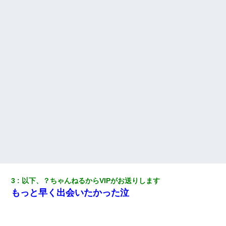
→思わず手を叩いて振り払ったら…
新卒の女性社員に1年半ストーカーされていた。俺「マジで怖い」
上司「話をしてみる」→女性社員「実は10数年前に…」
出張中の旦那から『フリンしやがって、このクズ』と電話が。私
「本当に家まで来たの？証拠は？」旦那「俺の言葉が信じられな
いのか！」→ 離婚後
新築の家で。クラクラするくらいの「白粉の匂い」が鼻につくも
嫁＆娘「そんな匂いしない…」ある日、友人奥「素敵なアンティ
ークですね！」俺（！？）
日曜日、会社の窓を見ると同僚の姿。俺（あれ？ディズニーシー
じゃ？）→俺電話「今何してんの？」同僚「シーで並んでるこ
と！」俺「会社にいない？」→次の瞬間、すごい鳥肌が立った
3
以下、？ちゃんねるからVIPがお送りします
彼女(美人女医)にネックレスをプレゼント。「こんな安物を渡すく
もっと早く出会いたかった泣
らいなら、渡さないほうがマシだからね」→ ６０万したと話した
ら・・・