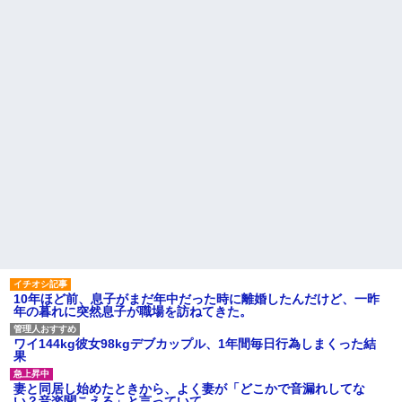
動かさないで！」私「え、何が
私「夫がギャンブル依存症で
あったの！？」→慌てて降りる
す。でも離婚したくない」一同
と園長先生が激怒していて…
「きっぱり辞めさせるべき」→
私「回数を減らすって言ってく
スーパーの刺身盛り合わせは
れました！」一同「だめだこり
パックのまま食卓に出してる。
ゃ」
舟形なら「そのまま食卓に置い
ちゃってOK用」としか思えな
主な税金の成り立ちを調べて
い。
みたよ
住み込み先の工場には、女性
に異常なほど馴れ馴れしいおっ
さんがいた。周囲も困り果てて
いて…
プロポーズした彼女のご両親
へ挨拶に行った結果→ 彼女の兄
「ああああおおおお！！」 俺
『！？』 兄がいるのは聞いてた
けど、ガチの池沼だったんだ...
ハードオフに売っていた4万
4000円のフィギュアがヤバすぎ
るｗｗｗｗｗｗ「こんな高い
の？ｗｗ」「逆に超安い」
10年ほど前、息子がまだ年中だった時に離婚したんだけど、一昨
私「ちょっと、人の家の金庫
年の暮れに突然息子が職場を訪ねてきた。
触らないでよ！」キチママ『そ
こに金庫があったから、開けて
みようとしただけ☆』義兄「泥
ワイ144kg彼女98kgデブカップル、1年間毎日行為しまくった結
は出てけ！二度と来るな！」結
果
果・・・
私「初めて飲む味だけどなん
妻と同居し始めたときから、よく妻が「どこかで音漏れしてな
のお茶？」彼「ちっ！」私「」
い？音楽聞こえる」と言っていて…