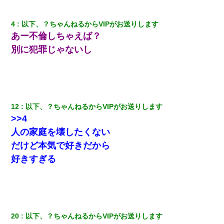
17年飼っていた犬が亡くなった。鼻水垂らし嗚咽する私に、猫が
近づいて頭突きをしてきて…
4
以下、？ちゃんねるからVIPがお送りします
あー不倫しちゃえば？
３２歳俺「ずっと好きでした！！付き合って下さい！」 ２５歳
彼女「うん！！絶対幸せになろうね！！！！」 → ７年後ｗｗ
別に犯罪じゃないし
ｗｗｗ
婚活パーティーでよく会う美女がいた。こんな完璧な容姿を持っ
てしても結婚て難しいんだなぁ…と思ってた
12
以下、？ちゃんねるからVIPがお送りします
小学生の妹が20代の弟とチューしてるのに、見て見ぬふりの親を
見てから実家を出た。それから15年、妹が弟の子を妊娠したらし
>>4
くもう堕胎できない月なんだと母から連絡がきた…｜生活｜ワロ
人の家庭を壊したくない
タあんてな
だけど本気で好きだから
この母親は娘の黒歴史を掘り出さないと死ぬんか？ 死ぬんか？
好きすぎる
日航機墜落事故の「ここからは日本語で大丈夫ですよ〜」の絶望
感がヤバイ・・・
20
以下、？ちゃんねるからVIPがお送りします
嫁が弁護士を連れてきて「悪いと思うなら慰謝料を払って離婚し
ろ」→ 俺「完全に恐喝になってますね」「お前、これが詐欺だっ