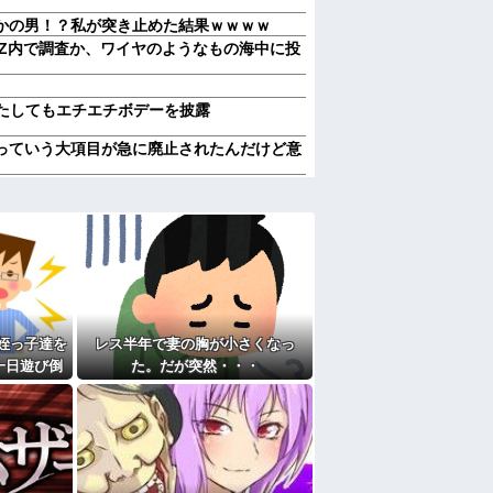
かの男！？私が突き止めた結果ｗｗｗｗ
EZ内で調査か、ワイヤのようなもの海中に投
、またしてもエチエチボデーを披露
っていう大項目が急に廃止されたんだけど意
やらかし展開」って結局なんだと思う？
んでる40代半ばくらいの独身女性に狙われか
、その理由が30年前の夫の不倫！？
w」妻に堕胎させたことを忘れ開き直るクソ
や子供など『10人』が泣き叫ぶ地獄絵図へ
、その理由が30年前の夫の不倫！？
して公表すべきだと思う
姪っ子達を
レス半年で妻の胸が小さくなっ
メリットがあるの」「そんなに大変なら育児
一日遊び倒
た。だが突然・・・
気に取られて離婚を言い渡された
喧嘩になっ
言われたことが衝撃だった
たよ