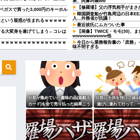
果、阿鼻叫喚ww
【修羅場】父の浮気相手がまさ
ベガスで買った3,000円のキーホル
韓国調査船が竹島周辺の日本E
入…外務省が抗議！
はという疑惑が生まれるｗｗｗｗｗ
最近彼氏にムカついた事
する大変身を遂げてしまう←コレは
【画像】TWICE・モモ(30)
wwwwwwwwww他
ｗｗｗｗｗｗｗｗｗｗｗｗｗｗｗｗ
今日から業務報告書の「庶務」
味不明すぎる
う報道に向き合います！」X民
【徹底議論】漫画史上「最大の
だろ」←これ…w w
社会人1年目の時、下の階に住
ちいかわの画像を食わせてっ
けた
母が難病発覚で突然の離婚希望
か月たたずにレスに→俺「〇〇だか
「生まれてない子は覚えてない
はただの寄生主でーすｗ」嫁親
叔父→その場にいた流産直後の嫁
母が難病発覚で突然の離婚希望
肝日くらい作ってよ」夫「必要な
を話した結果…
警察や検察が冤罪率をデータと
旦那が集めていた趣味の品(遊戯王
旦那に子供を預けて妹&
ついてるのに！」→盗みを責められ
「お食い初めなんて俺になんの
カード)を全て売り払った結果こう
遊びに連れて行って、
言い分に周囲から笑いが漏れてしま
やめれば？」冗談で言ったのに本
なった
した。すると、旦那と
彼女と結婚の話をしていた時に
がちょっと困ってることがある
てしまい...
主な税金の成り立ちを調べてみ
トあじとー」私「えっ、それもう一
混乱してしまい…
私「ずいぶん礼儀正しい子だね…」