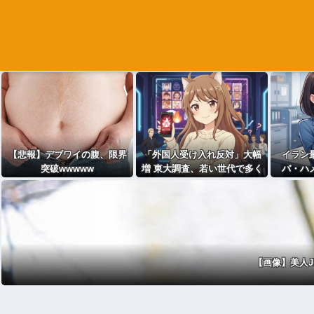
【悲報】デブワイの腹、限界
「外国人受け入れ反対」大幅
イラン
突破wwwww
増 東大調査、若い世代で多く
バ・ハ
態」？ 
通は
【画像】美人