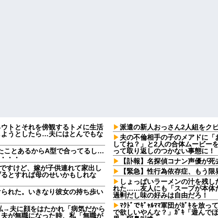
るウトとそれを傍観するトメに生活
派遣の新人おっさん2人組をク
しようとしたら…夫にはとんでもな
夫の不倫相手の子のメアドに「
してね？」と2人の合体ムービー
たことあるからA型で合ってるし…
って取り返しのつかない事態に！
果・・・
【訃報】名探偵コナン声優が死去
なんですけど、嫁が子供連れて家出し
【緊急】性行為依存症、もう限
げるとすれば母のせいかもしれな
しょっぱいラーメンの汁を残し
れた……友人にも「スープが本体
けられた。いきなり彼女の持ち歩い
過剰だし味の好みは自由だろ！
ﾏｸﾄﾞでｷﾞｬﾙﾏﾏ軍団がｶﾞｷ
私→夫に顔をはたかれ「病気だから
で欲しいやんな？」ｶﾞｷ「遊んで
」夫が無職になった時、私「無職が