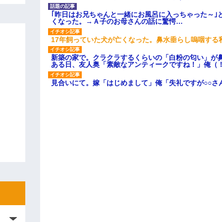
｢昨日はお兄ちゃんと一緒にお風呂に入っちゃった～｣
くなった。→Ａ子のお母さんの話に驚愕…
17年飼っていた犬が亡くなった。鼻水垂らし嗚咽する
新築の家で。クラクラするくらいの「白粉の匂い」が
ある日、友人奥「素敵なアンティークですね！」俺（
見合いにて。嫁「はじめまして」俺「失礼ですが○○さ