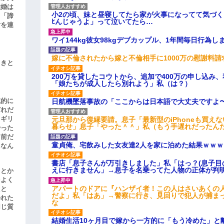
結婚は
小2の頃、妹と昼寝してたら家が火事になってて気づく
、「諦
ﾋんじゃうよ」って泣いてたら…
女を連
ワイ144kg彼女98kgデブカップル、1年間毎日行為し
嫁に不倫されたから嫁と不倫相手に1000万の慰謝料請
引きと
200万を貸したコウトから、追加で400万の申し込み
「娘たちが成人したら別れよう」私（は？）
滅的に
日航機墜落事故の「ここからは日本語で大丈夫ですよ
どれだ
リギリ
元旦那から復縁要請。息子「最新型のiPhoneも買え
暮らせ」息子「やった＾＾」私（もう手遅れだったん
やった
名前だ
童貞俺、宅飲みした女友達2人を家に泊めた結果ｗｗｗ
、なん
書店「息子さんが万引きしました」私「はっ？(息子目
えに行きません」→息子を名乗ってた人物の正体が判
」とか
をよく
アパートのドアに『ハンザイ者！この人はさいあくの
たと
だよ」私「はあ」→警察に行き、見回りで犯人が捕ま
かれた
な
同じ質
結婚生活10ヶ月目で嫁から一方的に「もう冷めた」と