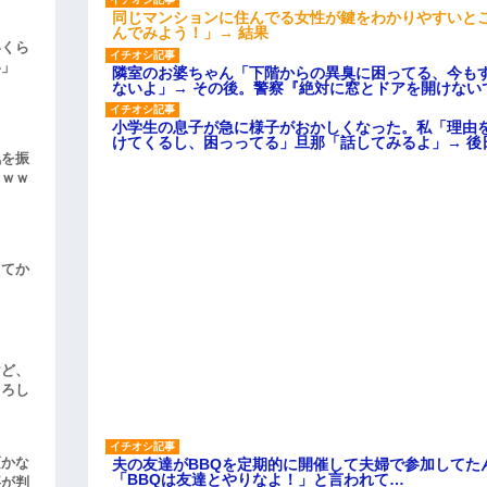
同じマンションに住んでる女性が鍵をわかりやすいと
んでみよう！」→ 結果
いくら
い」
隣室のお婆ちゃん「下階からの異臭に困ってる、今も
ないよ」→ その後。警察『絶対に窓とドアを開けない
小学生の息子が急に様子がおかしくなった。私「理由
けてくるし、困っってる」旦那「話してみるよ」→ 後
気を振
ｗｗｗ
してか
けど、
よろし
頃かな
夫の友達がBBQを定期的に開催して夫婦で参加してた
「BBQは友達とやりなよ！」と言われて…
事が判