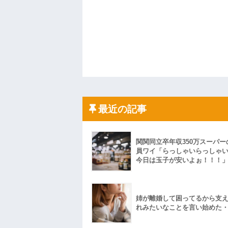
最近の記事
関関同立卒年収350万スーパー
員ワイ「らっしゃいらっしゃ
今日は玉子が安いよぉ！！！
姉が離婚して困ってるから支
れみたいなことを言い始めた