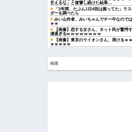
甘えるな」と復讐し続けた結果…
「2年間、たぶん1日4回は握ってた」ラス
ダーを調べたら
みい山作者、みいちゃんでチー牛なので
ｗｗ
【画像】恋する女さん、ネット民が驚愕
凄過ぎるw w w w w w w w
【画像】東京のライオンさん、溶けるｗ
ｗｗｗｗｗ
【衝撃】蓮舫「蓮舫だから叩いて良いとい
「高市だから叩いて良いをやってるのがお前
【画像】セブンイレブンのバイト「AIに
と………できた！」
告白してきた会社の同僚と結婚したが１
ら夜を拒否するのか！」嫁「そうｗあんた
「こ...
アルコール依存症の夫が大暴れ。私「休
い！」→大暴れする夫を見たウトメに真実
泥ママ「もういいじゃない！私だって傷
た泥ママがまさかの被害者アピール。その
い…
【緊急】俺の友人の離婚が決定したんだ
娘「ストロベリーあじとー、チョコレー
回言って？」→娘の読み方を聞いて思わず
彼氏「娘さんとお付き合いしています」
→完璧すぎる対応に逆に不安になって…