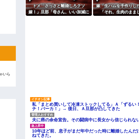
は狂ってる」大工「はぁ？じゃ自分
トメ「さっさと離婚しろクソ
嫁「生ハムを手作りし
嫁！」旦那「母さん、いい加減に
「それ、生肉のまま
ィギュアがヤバすぎるｗｗｗｗｗｗ
しろ！」→思わぬ形で旦那が味方
か！」→食べてしまっ
してくれて…
さかの事態が
よ！」キチママ『そこに金庫があっ
「泥は出てけ！二度と来るな！」結
彼「ちっ！」私「」
逆切れ。「何クラクション鳴らして
らｗｗｗｗｗ(※画像あり)
女子のこの動画、すげえええええｗ
ゃいら
車線を制限速度で走った結果
くる
やらかす←あまり悲しませないでく
私「まとめ買いして冷凍ストックしてる」Ａ「ずるい
チ！バーカ！」→ 後日、Ａ旦那が凸してきた
夫に癌の余命宣告。その闘病中に長女から信じられな
10年ほど前、息子がまだ年中だった時に離婚したんだ
ねてきた。