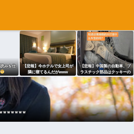
縦読みを仕
【悲報】今ホテルで女上司が
【悲報】中国製の自動車、プ
隣に寝てるんだがwww
ラスチック部品はクッキーの
ように脆い
ｗｗｗｗｗｗｗ