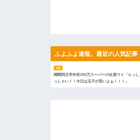
【衝撃】 日本人「家が何千万円もするの
で作ってみろよ」→結果ｗｗｗｗｗｗ
ハードオフに売っていた4万4000円のフ
「こんな高いの？ｗｗ」「逆に超安い」
私「ちょっと、人の家の金庫触らないで
たから、開けてみようとしただけ☆』義兄
果・・・
私「初めて飲む味だけどなんのお茶？」
【GIF】JSのカンチョーワロタ
ふよふよ速報。最近の人気記事
後続車にクラクションを鳴らされ彼氏が
んだ！降りてこいよ！」と怒鳴りだし...
【衝撃】報酬100万円超の治験募集がこち
【ネット騒然】惨殺されたタワマン頂き
関関同立卒年収350万スーパーの社員ワイ「らっし
ｗｗｗｗｗｗｗｗｗｗ
っしゃい！！今日は玉子が安いよぉ！！！」
【愕然】白のクラウン俺氏、高速道路左
wwwwwwwwwwww
百年の恋12-899 食べた量を張り合って
【悲報】佐藤輝明・・・２軍でも盛大に
れ