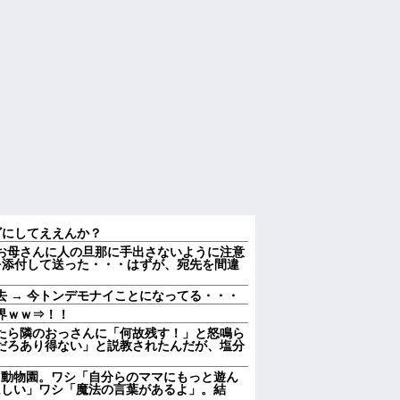
ビにしてええんか？
お母さんに人の旦那に手出さないように注意
を添付して送った・・・はずが、宛先を間違
 → 今トンデモナイことになってる・・・
界ｗｗ⇒！！
たら隣のおっさんに「何故残す！」と怒鳴ら
だろあり得ない」と説教されたんだが、塩分
を放って動物園。ワシ「自分らのママにもっと遊ん
ほしい」ワシ「魔法の言葉があるよ」。結