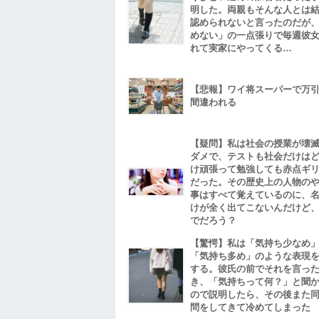
明した。両親もそんな人とは
認められないと言ったのだが
めない」の一点張りで毎週彼
れて実家にやってくる…
【悲報】ワイ将スーパーで万
間違われる
【疑問】私は社会の授業が壊
ダメで、テストも社会だけは
け頑張って勉強しても赤点ギ
だった。その歴史上の人物の
事はすべて覚えているのに、
けが全く出てこないんだけど
でだろう？
【驚愕】私は「気持ち少なめ
「気持ち多め」のような表現
する。彼氏の前でそれを言っ
き、「気持ちって何？」と聞
ので説明したら、その後また
問をしてきて冷めてしまった