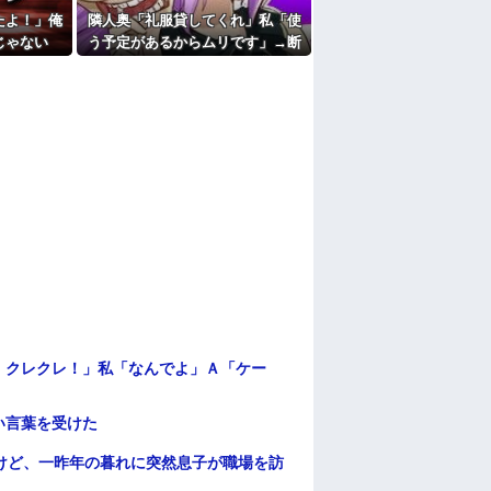
たよ！」俺
隣人奥「礼服貸してくれ」私「使
じゃない
う予定があるからムリです」→断
た翌日にま
った途端、とんでもない暴言を吐
…
かれて…
！クレクレ！」私「なんでよ」Ａ「ケー
い言葉を受けた
けど、一昨年の暮れに突然息子が職場を訪