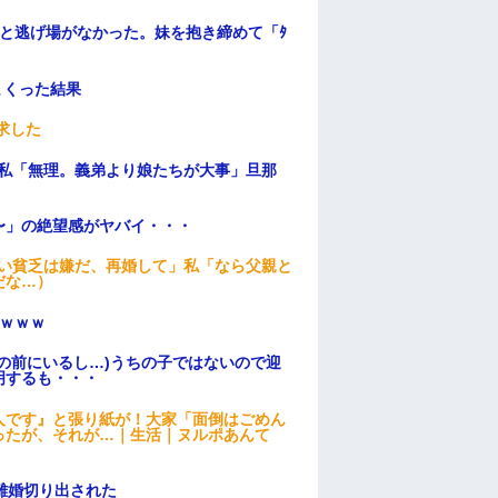
と逃げ場がなかった。妹を抱き締めて「ﾀ
まくった結果
求した
、私「無理。義弟より娘たちが大事」旦那
〜」の絶望感がヤバイ・・・
ない貧乏は嫌だ、再婚して」私「なら父親と
だな…）
ｗｗｗ
の前にいるし…)うちの子ではないので迎
明するも・・・
人です』と張り紙が！大家「面倒はごめん
ったが、それが…｜生活｜ヌルポあんて
離婚切り出された