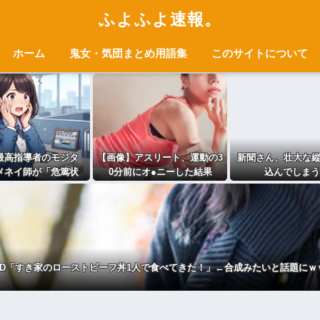
ふよふよ速報。
ホーム
鬼女・気団まとめ用語集
このサイトについて
最高指導者のモジタ
【画像】アスリート、運動の3
新聞さん、壮大な
メネイ師が「危篤状
0分前にオ●ニーした結果
込んでしまう
イラン大統領「意思疎
→！！！
かなり難しい」
JD「すき家のローストビーフ丼1人で食べてきた！」←合成みたいと話題にｗ