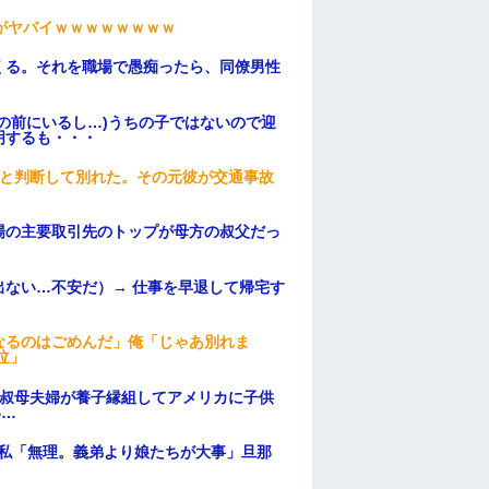
がヤバイｗｗｗｗｗｗｗｗ
くる。それを職場で愚痴ったら、同僚男性
の前にいるし…)うちの子ではないので迎
明するも・・・
わと判断して別れた。その元彼が交通事故
場の主要取引先のトップが母方の叔父だっ
ない…不安だ）→ 仕事を早退して帰宅す
なるのはごめんだ」俺「じゃあ別れま
泣」
→叔母夫婦が養子縁組してアメリカに子供
い…
、私「無理。義弟より娘たちが大事」旦那