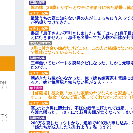
嫁の妹（26歳）がずっとウチに泊まりに来た結果→俺
最近うちの庭に知らない男の人がしょっちゅう入って
が怒鳴りつけてきた。
書店「息子さんが万引きしました」私「はっ？(息子目
えに行きません」→息子を名乗ってた人物の正体が判
9月に付き合い始めたけどこの、この人と結婚はない
で重体になっているらしく…
三年働いてたパートを突然クビになった。しかし元職
たので…
朝起きたら嫁がいなかった。俺（嫁も嫁実家も電話に出
ると、嫁と嫁両親と知らない男が２人・・・
の社
い！！
【修羅場】彼女親「カスな家柄のヤツなんかと家族に
」
す…」→ 彼女「なんで言い返してくれなかったの？（
高1のとき男に襲われ、不妊の叔母に頼まれて出産。
を連れ帰った。→9・11で叔母夫婦が亡くなってしま
えてく
・・・
200万を貸したコウトから、追加で400万の申し込み
「娘たちが成人したら別れよう」私（は？）