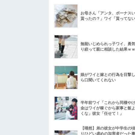
お母さん「アンタ、ボーナス
貰ったの？」ワイ「貰ってな
無能いじめられっ子ワイ、勇
り絞って親に相談した結果ｗ
娘がワイと嫁との行為を目撃
ら口聞いてくれない
半年前ワイ「これから同棲や
金はワイが稼ぐから家事と飯
くな」彼女「任せて！」
【唖然】弟の彼女が中学生の
りひどい虐めの加害者だった