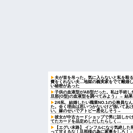
夫が首を吊った。気に入らないと私を殴
費をくれない夫…地獄の義実家をでて離婚
い秘密があった
子供の血液型がAB型だった。私は手術し
旦那(O型)の血液型を調べてみよう」→ 結
2/6私、結婚したい職業NO.1の公務員
た。全く理由は思いつかないけど強いてあ
い。嫁のせいでアトピー悪化しそう→
彼女が中古カードショップで男に話しか
てたカードを品定めしだしたらしく…
【エグい末路】 インフルになり気絶した
って甘えるな！旦那様の為に家事をしろ！