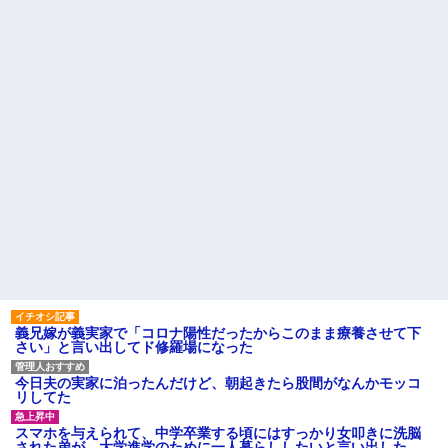
【悲報】思春期の娘に「キモ
ら別の旅行先で私自身によって
ッ」と言われたお父さん、グレ
拾われた
るｗｗｗｗｗｗｗ
俺の方が潔癖なのに嫁が俺に
ライチュウ「ピチューとピカ
片付けさせようとしない。スト
チュウより圧倒的に強いですｗ
レス半端ないので決別宣言し
ｗｗｗ」←こいつが不人気な理
た。嫁「頑張るから半年猶予を
由
ちょうだい」←頑張るポイント
【悲報】取引先専務「Aを20個
が的外れすぎて絶賛空回り中
注文する」 ぼく「いつも1～2
主な税金の成り立ちを調べて
個しか使わないけど本当に20で
みたよ
あってる？」 取専「あって
る」→結果『こう』なったんだ
がコレワイが悪いん
か？？？？？？？？
【悲報】 婚約指輪が「たった
の0.3ct」で毎日泣いてる私がヤ
バすぎる理由がコレｗｗｗｗｗ
ハードオフに売っていた4万
4000円のフィギュアがヤバすぎ
るｗｗｗｗｗｗ「こんな高い
の？ｗｗ」「逆に超安い」
義兄嫁が義実家で「コロナ陽性だったからこのまま療養させて下
私「ちょっと、人の家の金庫
さい」と言い出してド修羅場になった
触らないでよ！」キチママ『そ
こに金庫があったから、開けて
みようとしただけ☆』義兄「泥
今日夫の実家に泊ったんだけど、朝起きたら股間がなんかモッコ
は出てけ！二度と来るな！」結
リしてた
果・・・
私「初めて飲む味だけどなん
スマホを与えられて、中学卒業する頃にはすっかり女叩きに洗脳
のお茶？」彼「ちっ！」私「」
された弟が、大学進学のために一人暮らししたいと言い出した。