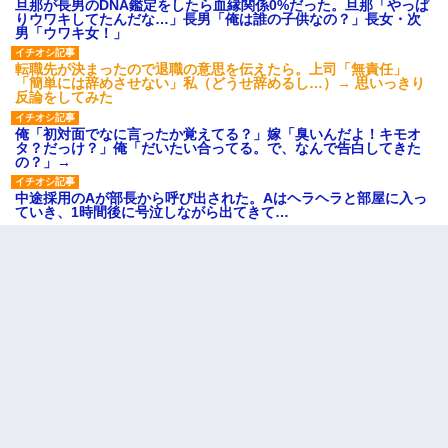
旦那が長男のDNA鑑定をしたら血縁関係0%だった。旦那「やっぱ
りウワキしてたんだな…」長男「俺は誰の子供なの？」長女・次
男「ウワキ女！」
転職先が決まったので退職の意思を伝えたら。上司「無責任」
「簡単には辞めさせない」私（どうせ辞めるし…）→ 思いっきり
反論をしてみた
俺「初対面でなに言ったか覚えてる？」嫁「臭いんだよ！キモオ
タ？だっけ？」俺「だいたい合ってる。で、なんで告白してきた
の？」→
中途採用のAが部長から呼び出された。Aはヘラヘラと部屋に入っ
ていき、1時間後に号泣しながら出てきて…