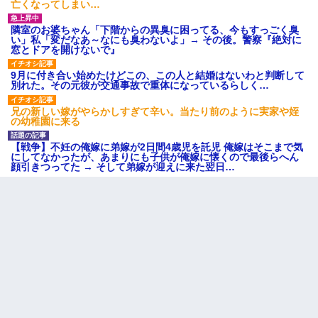
亡くなってしまい…
隣室のお婆ちゃん「下階からの異臭に困ってる、今もすっごく臭
私は家が貧しくて、手に職をつけようと看護師になった。だけど
い」私「変だなあ～なにも臭わないよ」→ その後。警察『絶対に
卒業を控えた年の1月末、車にひかれて看護師になれなくなった。
窓とドアを開けないで』
9月に付き合い始めたけどこの、この人と結婚はないわと判断して
【GJ!】会社から帰宅中、広い駐車場にエンジンかけっ放しの車を
別れた。その元彼が交通事故で重体になっているらしく…
発見。しかも「ヒィ～」みたいな声も聞こえてきたので気になっ
て近寄ったら女の子がおっさんの下敷きになってた
兄の新しい嫁がやらかしすぎて辛い。当たり前のように実家や姪
の幼稚園に来る
小学生の妹が20代の弟とチューしてるのに、見て見ぬふりの親を
【戦争】不妊の俺嫁に弟嫁が2日間4歳児を託児 俺嫁はそこまで気
見てから実家を出た。それから15年、妹が弟の子を妊娠したらし
にしてなかったが、あまりにも子供が俺嫁に懐くので最後らへん
くもう堕胎できない月なんだと母から連絡がきた…｜生活｜ワロ
顔引きつってた → そして弟嫁が迎えに来た翌日…
タあんてな
生保レディと行為する為に駆け引きしてみた結果ｗｗｗｗｗｗｗ
ｗｗｗｗｗ
書店「息子さんが万引きしました」私「はっ？(息子目の前にいる
し…)うちの子ではないので迎えに行きません」→息子を名乗って
た人物の正体が判明するも・・・
さっき嫁から、「愛しています」ってメールが届いた。俺も「愛