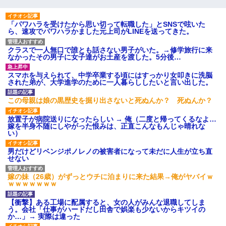
「パワハラを受けたから思い切って転職した」とSNSで呟いた
最近うちの庭に知らない男の人がしょっちゅう入ってくる。それ
ら、速攻でパワハラかました元上司がLINEを送ってきた。
を職場で愚痴ったら、同僚男性が怒鳴りつけてきた。
クラスで一人無口で誰とも話さない男子がいた。→修学旅行に来
なかったその男子に女子達がお土産を渡した。5分後…
旦那が長男のDNA鑑定をしたら血縁関係0%だった。旦那「やっぱ
りウワキしてたんだな…」長男「俺は誰の子供なの？」長女・次
男「ウワキ女！」
スマホを与えられて、中学卒業する頃にはすっかり女叩きに洗脳
された弟が、大学進学のために一人暮らししたいと言い出した。
義兄嫁が義実家で「コロナ陽性だったからこのまま療養させて下
この母親は娘の黒歴史を掘り出さないと死ぬんか？ 死ぬんか？
さい」と言い出してド修羅場になった
放置子が病院送りになったらしい → 俺（二度と帰ってくるなよ…
嫁を半身不随にしやがった恨みは、正直こんなもんじゃ晴れな
私『貯金貯まったし、やっと家建てられるね！』夫「実家を二世
い）
帯住宅にした。それに貯金使った」→私『離婚しよう』夫「え
っ」私『使った貯金はあげるから』→すると…
男だけどリベンジポノレノの被害者になって未だに人生が立ち直
せない
男だけどリベンジポノレノの被害者になって未だに人生が立ち直
嫁の妹（26歳）がずっとウチに泊まりに来た結果→俺がヤバイｗ
せない
ｗｗｗｗｗｗｗ
【衝撃】ある工場に配属すると、女の人がみんな退職してしま
【衝撃】ヤンキー女に「サせて」って言った結果
う。会社「仕事がハードだし田舎で娯楽も少ないからキツイの
か…」→ 実際は違った