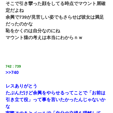
そこで引き攣った顔をしてる時点でマウント屑確
定だよね
【不幸な結婚式】新郎親族「ブスのくせにドレスなんか着ちゃっ
てさ～ほんと恥ずかしいわよね～（大声」新郎両親「！！！（土
余興で739が見苦しい姿でもさらせば彼女は満足
下座」→ 結果・・・
だったのかな
恥をかくのは自分なのにね
放置子が病院送りになったらしい → 俺（二度と帰ってくるなよ…
嫁を半身不随にしやがった恨みは、正直こんなもんじゃ晴れな
マウント猿の考えは本当にわからｎｗ
い）
上司「何なの、この書類！！」私「あの‥」上司「今は私が話し
てるの！」私「ですから」上司「黙って聞きなさい！」私「それ
は」上司「言い訳しない！」→結果ｗｗｗｗｗ
742
739
>>740
200万を貸したコウトから、追加で400万の申し込み、私「無理。
義弟より娘たちが大事」旦那「娘たちが成人したら別れよう」私
（は？）
レスありがとう
たぶんだけど余興をやらせるってことで「お前は
元旦那から復縁要請。息子「最新型のiPhoneも買えない貧乏は嫌
だ、再婚して」私「なら父親と暮らせ」息子「やった＾＾」私
引き立て役」って事を言いたかったんじゃないか
（もう手遅れだったんだな…）
な