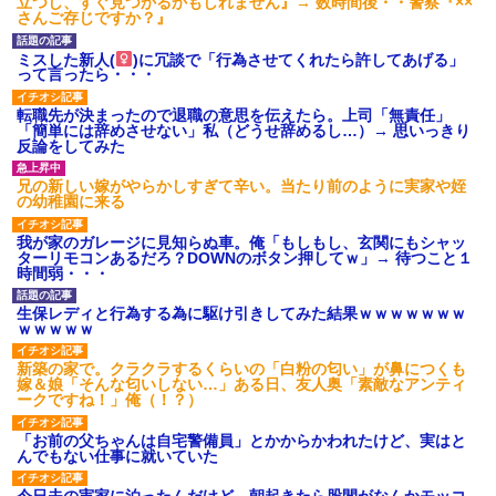
立つし、すぐ見つかるかもしれません』→ 数時間後・・警察『××
さんご存じですか？』
ミスした新人(
)に冗談で「行為させてくれたら許してあげる」
って言ったら・・・
転職先が決まったので退職の意思を伝えたら。上司「無責任」
「簡単には辞めさせない」私（どうせ辞めるし…）→ 思いっきり
反論をしてみた
兄の新しい嫁がやらかしすぎて辛い。当たり前のように実家や姪
の幼稚園に来る
我が家のガレージに見知らぬ車。俺「もしもし、玄関にもシャッ
ターリモコンあるだろ？DOWNのボタン押してｗ」→ 待つこと１
時間弱・・・
生保レディと行為する為に駆け引きしてみた結果ｗｗｗｗｗｗｗ
ｗｗｗｗｗ
新築の家で。クラクラするくらいの「白粉の匂い」が鼻につくも
嫁＆娘「そんな匂いしない…」ある日、友人奥「素敵なアンティ
ークですね！」俺（！？）
「お前の父ちゃんは自宅警備員」とかからかわれたけど、実はと
んでもない仕事に就いていた