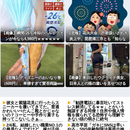
泣、ゾッとする地獄絵図に・・・
【画像】瞬間-26℃冷却のベルトファ
【悲報】花火大会、詐欺扱いされ大
ンが今なら4,980円ｗｗｗｗｗｗ
炎上中。琵琶湖三市とも「知らな
い」と公式声明
【悲報】ディズニーのおいなり巻
【画像】来日したウクライナ美女、
（600円）、卑猥すぎて賛否両論ww
日本人との格の違いを見せつける
wwwwwwwwww
彼女と紫陽花見に行ったらス
「勧誘電話に暴言吐いてスト
ニーカーを履いてきてた。普通
レス解消してるｗｗ」とかいう
かわいいぺたんこ靴とかじゃな
無謀すぎる同僚！住所や個人情
いの？コーヒーや手作り菓子も
報を握られてる恐怖すら理解で
持ってこないしさぁ…
きない頭の弱さに絶句
2/6私、結婚したい職業NO.1の
高市早苗「ガキにSNSは早い
公務員なんですけど、嫁が子供
やろ」SNS年齢制限法案提出検