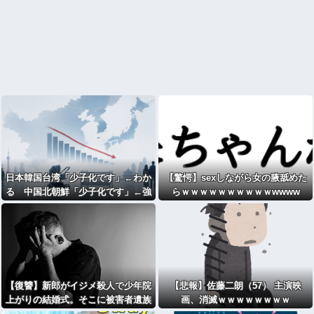
日本韓国台湾「少子化です」←わか
【驚愕】sexしながら女の腋舐めた
る 中国北朝鮮「少子化です」←強
らｗｗｗｗｗｗｗｗｗｗwwww
権国家でも止められないのかよ
【復讐】新郎がイジメ殺人で少年院
【悲報】佐藤二朗（57） 主演映
上がりの結婚式。そこに被害者遺族
画、消滅ｗｗｗｗｗｗｗｗ
が凸りとんでもない事をして新婦号