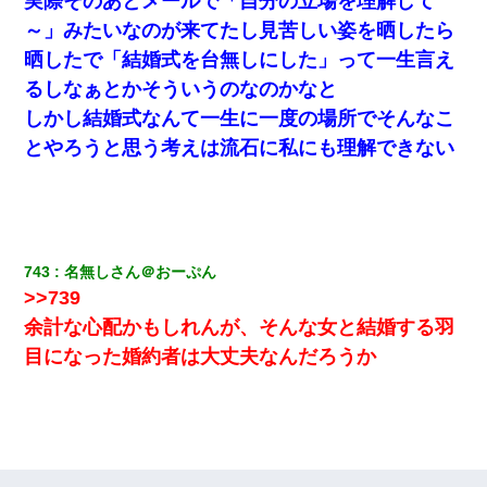
実際そのあとメールで「自分の立場を理解して
隣の部屋の住民の母親、オートロックを突破してマンションに入
り込んできたみたいで、ずっとドアの前で喚いてて滅茶苦茶うる
～」みたいなのが来てたし見苦しい姿を晒したら
さかった。
晒したで「結婚式を台無しにした」って一生言え
るしなぁとかそういうのなのかなと
【画像】女の子「お母さん！！私ようやくファッションモデルに
選ばれたの！絶対見に来てね！」→悲しい結果がこれ・・・
しかし結婚式なんて一生に一度の場所でそんなこ
とやろうと思う考えは流石に私にも理解できない
【ワロタ】姉から「肉食系14才、乳丸出し、毛はうっすら生えか
け」というタイトルで画像が送られてきた
嫁に不倫されたから嫁と不倫相手に1000万の慰謝料請求した
743
名無しさん＠おーぷん
小2の頃、妹と昼寝してたら家が火事になってて気づくと逃げ場が
>>739
なかった。妹を抱き締めて「ﾀﾋんじゃうよ」って泣いてたら…
余計な心配かもしれんが、そんな女と結婚する羽
目になった婚約者は大丈夫なんだろうか
小学生の息子が急に様子がおかしくなった。私「理由を聞いても
『わかんない！』って怒鳴り付けてくるし、困っってる」旦那
「話してみるよ」→ 後日・・・
【身体で払わせて】女友達「ごめん、何も言わずにお金貸してく
ださい……」俺「いいよ！いくら？」女友達「10万円ぐら
い……」俺「ほい！10万！」→