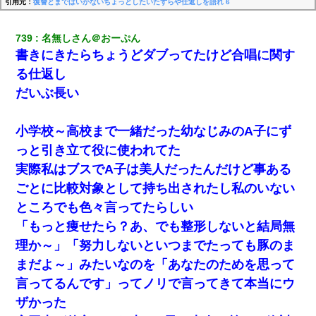
引用元：
復讐とまではいかないちょっとしたいたずらや仕返しを語れ 6
739
名無しさん＠おーぷん
書きにきたらちょうどダブってたけど合唱に関す
る仕返し
だいぶ長い
小学校～高校まで一緒だった幼なじみのA子にず
っと引き立て役に使われてた
実際私はブスでA子は美人だったんだけど事ある
ごとに比較対象として持ち出されたし私のいない
ところでも色々言ってたらしい
「もっと痩せたら？あ、でも整形しないと結局無
理か～」「努力しないといつまでたっても豚のま
まだよ～」みたいなのを「あなたのためを思って
言ってるんです」ってノリで言ってきて本当にウ
ザかった