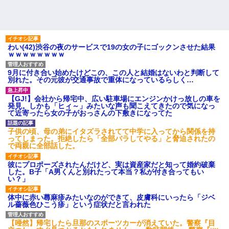
わい(42)渋谷の夜のサービスで19の女の子にゴックンさせた結果
ｗｗｗｗｗｗｗｗ
9月に付き合い始めたけどこの、この人と結婚はないわと判断して
別れた。その元彼が交通事故で重体になっているらしく…
【GJ!】会社から帰宅中、広い駐車場にエンジンかけっ放しの車を
発見。しかも「ヒィ～」みたいな声も聞こえてきたので気になっ
て近寄ったら女の子がおっさんの下敷きになってた
子供の頃、母の弟にイタズラされてて中学に入ってから関係を持
ってしまった。拒絶したら「全部バラしてやる」と脅迫されたの
で両親に全部話した。
彼にプロポーズされたんだけど、実は資産家だと知って婚約破棄
した。B子「A男くんと別れたって本当？私が付き合ってもい
い？」
体中に赤い蕁麻疹みたいなのができて、皮膚科にいったら「ジベ
ル薔薇色ひこう疹」という症状だと言われた
【唖然】帰宅したら旦那のスポーツカーが消えていた。警察『目