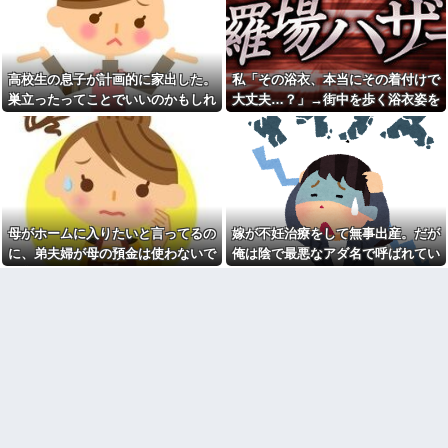
彼女と結婚の話をしていた時
あんたはねぇ…」私「また比べ
に言われたことが衝撃だった
るの？」→積もり積もった不満
がついに爆発して…
祖父が亡くなって遺品整理し
てたら大量の手紙が出てきた。
日本韓国台湾「少子化です」
全部同じ女性で祖父と恋愛関係
←わかる 中国北朝鮮「少子化
高校生の息子が計画的に家出した。
私「その浴衣、本当にその着付けで
だったっぽい
です」←強権国家でも止められ
ないのかよ
巣立ったってことでいいのかもしれ
大丈夫…？」→街中を歩く浴衣姿を
見知らぬママ「待って！車を
動かさないで！」私「え、何が
ラーメンハゲ「最近のインス
ないけど、なんか割り切れず...
見て、違和感ばかりが気になってし
あったの！？」→慌てて降りる
タントは店に出せるレベル」ラ
まい…
と園長先生が激怒していて…
ーメン大好きJK「店とインスタ
ントの良さは別のベクトル」他
私「この絵馬、切ないお願い
が書いてある…」友人「読んで
担当美容師と近所の道端でば
みて」→有名神社で見つけた願
ったり。美容師「早く前みたい
い事の内容に、思わず神様も困
に美容室に来てくださいよ～」
るだろうと思ってしまい…
私「もう少し落ち着いたらお願
母がホームに入りたいと言ってるの
嫁が不妊治療をして無事出産。だが
いします」
義妹夫のお兄さんが草加の集
に、弟夫婦が母の預金は使わないで
俺は陰で最悪なアダ名で呼ばれてい
まりにいてビックリ。義両親は
カメムシは同種のカメムシが
新興宗教大嫌いな人たちなのに...
発した臭いでショック死する事
と言ってきた。我が弟ながら情けな
た
がある
停車中に二人の子供を乗せた
くて溜息が出る
ヤンママに自転車ぶつけられ
既婚女性が夫に夕飯も用意せ
た。ヤンママ「おめーふざけん
ず週２で遊びに行くって多いか
なよっ！ぶつかってんじゃねー
な？遅くても21時には帰宅して
よ！弁償してもらうかんな！」...
るんだけど
チー牛「デブの事豚丼って呼
【驚愕】今週末は義実家に行
ぼうぜ！」←これが流行らなか
くんだけど、料理が大の苦手な
った理由
義母から衝撃的な一言を言われ
た!ええー...何なの?
【悲報】「美人すぎる県警本
部長」失職ｗｗｗｗｗｗｗｗｗ
数年前に私が旅行先で落とし
た財布の中身が何年も経ってか