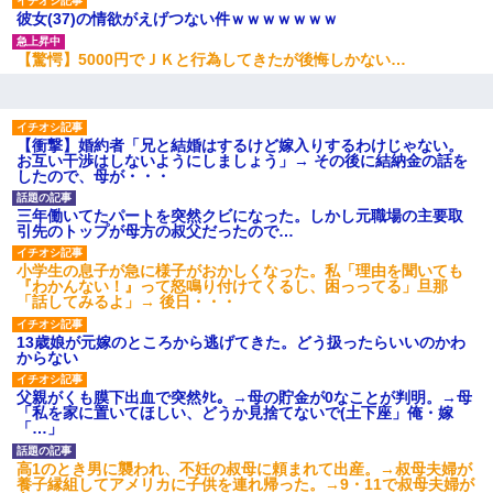
友人とふたりで山口に旅行した時の事。レンタカーを借りて山の
彼女(37)の情欲がえげつない件ｗｗｗｗｗｗｗ
中の道を走っていたら、突然ガガッ！って音がして…
【驚愕】5000円でＪＫと行為してきたが後悔しかない…
【衝撃】ある工場に配属すると、女の人がみんな退職してしま
う。会社「仕事がハードだし田舎で娯楽も少ないからキツイの
か…」→ 実際は違った
【衝撃】婚約者「兄と結婚はするけど嫁入りするわけじゃない。
お互い干渉はしないようにしましょう」→ その後に結納金の話を
したので、母が・・・
姉旦那の友達「ほんとのパパだよ～」私のお腹を触ってほざく。
→思わず手を叩いて振り払ったら…
三年働いてたパートを突然クビになった。しかし元職場の主要取
引先のトップが母方の叔父だったので…
私が遺産を相続。→それを知った義両親が「旅行代金を出せ！」
「リフォーム費用を負担しろ！」「金の管理は私達がする！」と
小学生の息子が急に様子がおかしくなった。私「理由を聞いても
浅ましくも集りにきた。
『わかんない！』って怒鳴り付けてくるし、困っってる」旦那
「話してみるよ」→ 後日・・・
見合いにて。嫁「はじめまして」俺「失礼ですが○○さんご本人で
13歳娘が元嫁のところから逃げてきた。どう扱ったらいいのかわ
すか？」
からない
父親がくも膜下出血で突然ﾀﾋ。→母の貯金が0なことが判明。→母
「私を家に置いてほしい、どうか見捨てないで(土下座」俺・嫁
嫁の妹（26歳）がずっとウチに泊まりに来た結果→俺がヤバイｗ
「…」
ｗｗｗｗｗｗｗ
高1のとき男に襲われ、不妊の叔母に頼まれて出産。→叔母夫婦が
養子縁組してアメリカに子供を連れ帰った。→9・11で叔母夫婦が
宅飲みで女友達の乳を見てしまった・・・