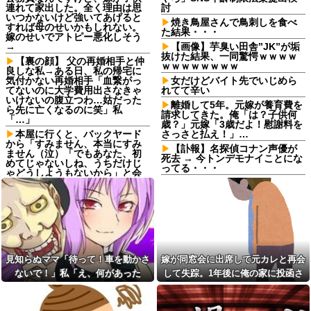
連れて家出した。全く理由は思
討
いつかないけど強いてあげると
焼き鳥屋さんで鳥刺しを食べ
すれば母のせいかもしれない。
た結果・・・
嫁のせいでアトピー悪化しそう
→
【画像】芋臭い田舎”JK”が垢
抜けた結果、一同驚愕ｗｗｗｗ
【裏の顔】 父の再婚相手と仲
ｗｗｗｗｗｗｗｗ
良しな私→ある日、私の帰宅に
気付かない再婚相手「血繋がっ
女だけどバイト先でいじめら
てないのに大学費用出さなきゃ
れてて辛い
いけないの腹立つわ…姑だった
離婚して5年。元嫁が養育費を
ら先に亡くなるのに笑」私
請求してきた。俺「は？子供何
「…」
歳？」元嫁「3歳だよ！慰謝料を
本屋に行くと、バックヤード
さっさと払え！」…
から「すみません、本当にすみ
【訃報】名探偵コナン声優が
ません（泣）「でもあなた、初
死去 → 今トンデモナイことにな
めてじゃないしね、うちだけじ
ってる・・・
ゃどうしようもないから」と会
話が聞こえてきた→する
職場で電話を取った新入社員
と・・・
の女子がヒワイなことを言われ
てショックを受けたことがあっ
生活保護の相談に行ったら、
た
愛猫を手放さないと無理と言わ
れた。子どものような存在だか
20年くらい前だけど当時お付
ら手放すのは絶対に考えられな
き合いがあった仲間が神社に赤
い・・・
いものを身につけちゃいけない
と言ってた
見知らぬママ「待って！車を動かさ
嫁が同窓会に出席して元カレと再会
妹と差をつけて育てられた。
妹「家も土地も、財産はすべて
父の再婚相手が職権乱用して
ないで！」私「え、何があった
して失踪。1年後に俺の家に投函さ
私が継ぐ。相続は放棄して」母
私達の個人情報を調べ、訪問や
の！？」→慌てて降りると園長先生
れたものがこれ...
「うんうん」私「わかった」 →
電話をしてくる
数年後、復讐のチャンスがや...
が激怒していて…
母「お姉ちゃんは偉いのに、