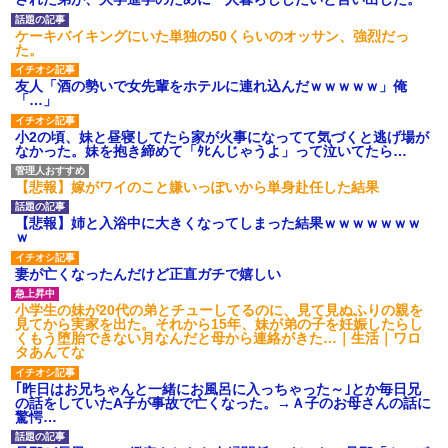
【GIF】JSのカンチョーワロ
タ
ケーキバイキングにいた単独の50くらいのオッサン、強烈だっ
後続車にクラクションを鳴ら
た。
され彼氏が逆切れ。「何クラク
ション鳴らしてんだ！降りてこ
友人「酒の勢いで女先輩をホテルに連れ込んだｗｗｗｗｗ」俺
いよ！」と怒鳴りだし...
「…」
【衝撃】報酬100万円超の治験
募集がこちらｗｗｗｗｗ(※画像
小2の頃、妹と昼寝してたら家が火事になってて気づくと逃げ場が
あり)
なかった。妹を抱き締めて「ﾀﾋんじゃうよ」って泣いてたら…
【ネット騒然】惨殺されたタ
ワマン頂き女子のこの動画、す
げえええええｗｗｗｗｗｗｗｗ
【悲報】嫁がワイのこと嫌いっぽいから単身赴任した結果
ｗｗｗ
【愕然】白のクラウン俺氏、
【悲報】姉と入浴中に大きくなってしまった結果ｗｗｗｗｗｗｗ
高速道路左車線を制限速度で走
ｗ
った結果wwwwwwwwwwww
百年の恋12-899 食べた量を
妻が亡くなったんだけど正直ガチで嬉しい
張り合ってくる
【悲報】佐藤輝明・・・２軍
小学生の妹が20代の弟とチューしてるのに、見て見ぬふりの親を
でも盛大にやらかす←あまり悲
見てから実家を出た。それから15年、妹が弟の子を妊娠したらし
しませないでくれ
くもう堕胎できない月なんだと母から連絡がきた…｜生活｜ワロ
タあんてな
｢昨日はお兄ちゃんと一緒にお風呂に入っちゃった～｣とか毎日兄
の話をしていたA子が事故で亡くなった。→Ａ子のお母さんの話に
驚愕…