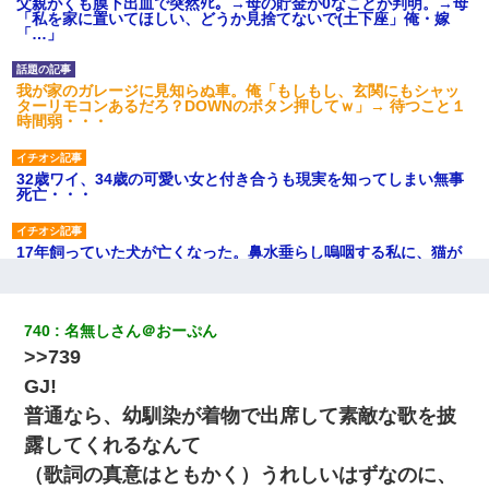
父親がくも膜下出血で突然ﾀﾋ。→母の貯金が0なことが判明。→母
「私を家に置いてほしい、どうか見捨てないで(土下座」俺・嫁
「…」
我が家のガレージに見知らぬ車。俺「もしもし、玄関にもシャッ
ターリモコンあるだろ？DOWNのボタン押してｗ」→ 待つこと１
時間弱・・・
32歳ワイ、34歳の可愛い女と付き合うも現実を知ってしまい無事
死亡・・・
17年飼っていた犬が亡くなった。鼻水垂らし嗚咽する私に、猫が
近づいて頭突きをしてきて…
【驚愕】5000円でＪＫと行為してきたが後悔しかない…
740
名無しさん＠おーぷん
>>739
【画像】女上司(30)「終電なくなったね…部屋くる？」ワイ「行
GJ!
きます！」
普通なら、幼馴染が着物で出席して素敵な歌を披
露してくれるなんて
父が他界→父のフリン相手『どうか相続を放棄して下さい、昔の
ことは謝ります。ごめんなさい…』私「お子さんはフリン略奪婚
（歌詞の真意はともかく）うれしいはずなのに、
って知ってるの？」相手『 』結果→