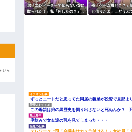
こと。女は許されない」
ィギュアがヤバすぎるｗｗｗｗｗｗ
弟「エレベーターで知らない女に
俺「ゲーム機どこ？」
【切実】夫に無理と言われた私
蹴られた！」私「何したの？」→
と借りたよ」→どうぶ
よ！」キチママ『そこに金庫があっ
主な税金の成り立ちを調べてみ
「泥は出てけ！二度と来るな！」結
事情を聞いた家族全員が「それは
いた瞬間、村が大変な
自業自得」と呆れてしまい…
ていて…
彼「ちっ！」私「」
逆切れ。「何クラクション鳴らして
らｗｗｗｗｗ(※画像あり)
女子のこの動画、すげえええええｗ
車線を制限速度で走った結果
ゃいら
くる
やらかす←あまり悲しませないでく
ずっとニートだと思ってた同居の義弟が投資で旦那よ
この母親は娘の黒歴史を掘り出さないと死ぬんか？ 
宅飲みで女友達の乳を見てしまった・・・
テレワーク上司「会議中はカメラ付けろ！」女社員「