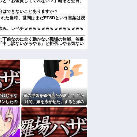
つと「お金貸してくれない？」断ると翌日、
分はできないことありますか？
された当時、世間はまだPTSDという言葉は浸
飲み、レベチｗｗｗｗｗｗｗｗｗｗｗｗｗｗ
一丁前なのに全く動かない職場の無能、催促
「申し訳ないからやる」と拒否…やる気ない
レをやれ！DNA鑑定の決定的な一言がこれ
、「〜とか〜」「〜とか考えて〜」と何度も
ぎりにしてくれた。わずかにビオレ薬用ハン
ここもダメだったらもう食べていけないんで
の顔じゃな
嫁の浮気を確信したが敢えて「1ヶ
懲役 江別大学生殺人事件、19歳で取り返しの
リンしたの
月間」嫁を泳がせた。すると嫁の
を呪ってくる！
ます？」義
不倫がトンデモないことに...
それを兄嫁がご近所さんに売ってた。私「お
」→結果…
行ってる」私「？配達？」姪「それ言っちゃ
しなきゃいけないのが苦痛。私「貴方は私の
していいはず」夫「それは男だから許される