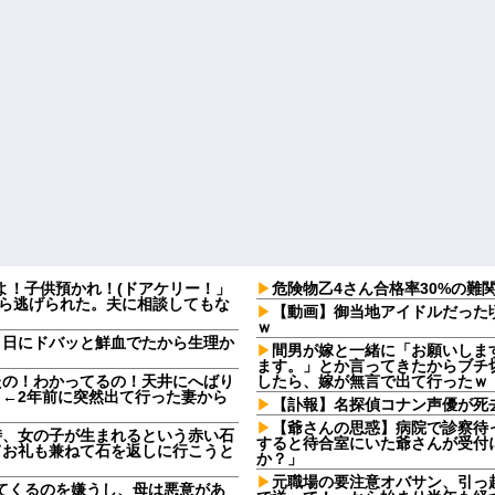
よ！子供預かれ！(ドアケリー！」
危険物乙4さん合格率30%の難
たら逃げられた。夫に相談してもな
【動画】御当地アイドルだった
ｗ
９日にドバッと鮮血でたから生理か
間男が嫁と一緒に「お願いしま
ます。」とか言ってきたからブチ切
たの！わかってるの！天井にへばり
したら、嫁が無言で出て行ったｗ
←2年前に突然出て行った妻から
【訃報】名探偵コナン声優が死去
【爺さんの思惑】病院で診察待
時、女の子が生まれるという赤い石
すると待合室にいた爺さんが受付
てお礼も兼ねて石を返しに行こうと
か？」
元職場の要注意オバサン、引っ
してくるのを嫌うし、母は悪意があ