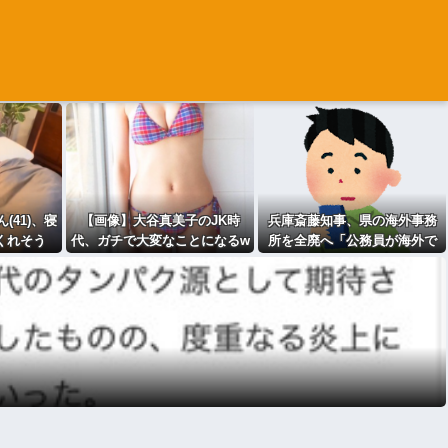
(41)、寝
【画像】大谷真美子のJK時
兵庫斎藤知事、県の海外事務
くれそう
代、ガチで大変なことになるw
所を全廃へ「公務員が海外で
www
遊ぶためにあるだけ」 [963243
619]