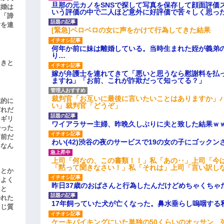
旦那の元カノをSNSで探して写真を保存して顔面評価
結婚は
いう評価の中で二人ほど意外に好評価で苦々しく思っ
、「諦
女を連
[緊急]ベロベロの女に声をかけて行為してきた結果
何年か前に妹は離婚している。当時生まれた姪が義弟
り…
引きと
嫁が弁護士を連れてきて「悪いと思うなら慰謝料を払っ
ますね」「お前、これが詐欺だって知ってる？」
裁判官「お互いに最後に言いたいことはありますか」
滅的に
い」裁判官「どうぞ」
どれだ
リギリ
ワイアラサー主婦、昨晩久しぶりに夫と致した結果ｗ
やった
名前だ
わい(42)渋谷の夜のサービスで19の女の子にゴック
、なん
上司「何なの、この書類！！」私「あの‥」上司「今
「黙って聞きなさい！」私「それは」上司「言い訳し
」とか
をよく
昨日37歳のおばさんと行為したんだけどめちゃくちゃ
たと
かれた
17年飼っていた犬が亡くなった。鼻水垂らし嗚咽する
同じ質
ケーキバイキングにいた単独の50くらいのオッサン、