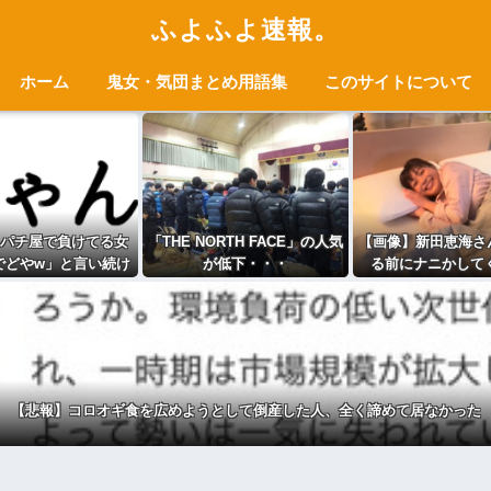
ふよふよ速報。
ホーム
鬼女・気団まとめ用語集
このサイトについて
パチ屋で負けてる女
「THE NORTH FACE」の人気
【画像】新田恵海さん
でどやw」と言い続け
が低下・・・
る前にナニかして
たらwwww
【悲報】コロオギ食を広めようとして倒産した人、全く諦めて居なかった