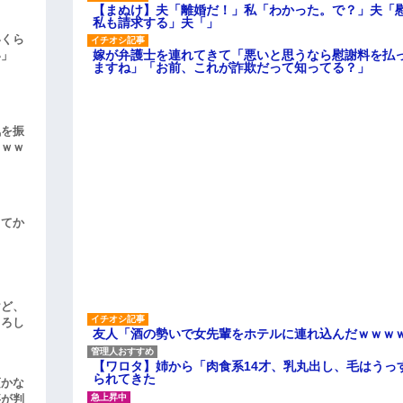
【まぬけ】夫「離婚だ！」私「わかった。で？」夫「
私も請求する」夫「」
いくら
嫁が弁護士を連れてきて「悪いと思うなら慰謝料を払っ
い」
ますね」「お前、これが詐欺だって知ってる？」
気を振
ｗｗｗ
してか
けど、
よろし
友人「酒の勢いで女先輩をホテルに連れ込んだｗｗｗ
【ワロタ】姉から「肉食系14才、乳丸出し、毛はうっ
られてきた
頃かな
事が判