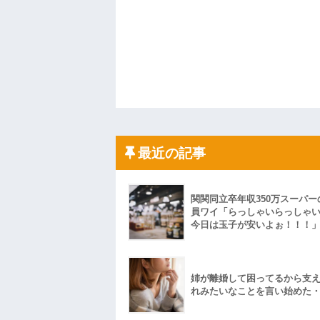
最近の記事
関関同立卒年収350万スーパー
員ワイ「らっしゃいらっしゃ
今日は玉子が安いよぉ！！！
姉が離婚して困ってるから支
れみたいなことを言い始めた