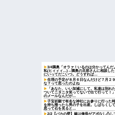
3/4隣奥「オラァ！いるのは分かってんだ
私(ヒィィィ…)→隣奥の旦那さんに相談し
にいってだこいつ。どうすれば…
生理の予定が８月６日なんだけど７月２
な？って思ったのよね
「あなた、いい加減にして。私達は別れ
ついてニタニタ笑ってないで出て行って！」
のメールなんだが…
子宝祈願で有名な神社にお参りに行った
を持ち帰ったら男の子を出産。しばらくし
思って石を見ると…
2/2【バカの壁】嫁は俺母がアポなし凸