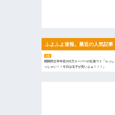
ハードオフに売っていた4万4000円のフ
「こんな高いの？ｗｗ」「逆に超安い」
私「ちょっと、人の家の金庫触らないで
たから、開けてみようとしただけ☆』義兄
果・・・
私「初めて飲む味だけどなんのお茶？」
【GIF】JSのカンチョーワロタ
後続車にクラクションを鳴らされ彼氏が
んだ！降りてこいよ！」と怒鳴りだし...
ふよふよ速報。最近の人気記事
【衝撃】報酬100万円超の治験募集がこち
【ネット騒然】惨殺されたタワマン頂き
ｗｗｗｗｗｗｗｗｗｗ
【愕然】白のクラウン俺氏、高速道路左
wwwwwwwwwwww
関関同立卒年収350万スーパーの社員ワイ「らっし
百年の恋12-899 食べた量を張り合って
っしゃい！！今日は玉子が安いよぉ！！！」
【悲報】佐藤輝明・・・２軍でも盛大に
れ