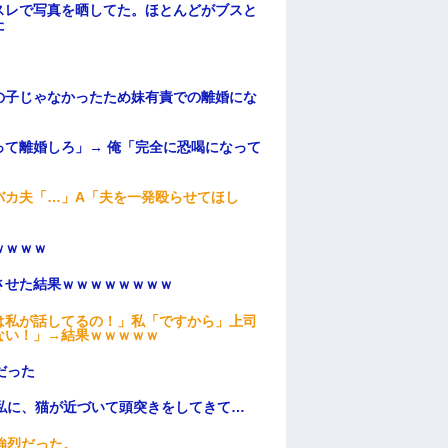
スレで写真を晒してた。ほとんどがブスと
た
の子じゃなかったため妹有責での離婚にな
て離婚しろ」→ 俺「完全に恐喝になって
バカ夫「…」A「夫を一発殴らせてほし
ｗｗｗｗ
ンさせた結果ｗｗｗｗｗｗｗｗ
は私が話してるの！」私「ですから」上司
ない！」→結果ｗｗｗｗｗ
だった
私に、猫が近づいて頭突きをしてきて…
強烈だった。