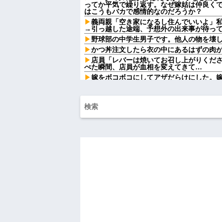
ってか平気で繰り返す。なぜ嫁姑は仲良く
はこうもバカで感情的なのだろうか？
義両親「空き家になるし住んでいいよ」
→引っ越した途端、予想外の出来事が待っ
野球部の中学生男子です。他人の物を壊
かつ丼注文したら衣の中にあるはずの肉
店員「レバーは焼いてお召し上がりくだ
べた瞬間、店員が血相を変えてきて…
嫁をボコボコにしてアザだらけにした。
たい」→暴力を振るった俺に妻が突き付け
岡田斗司夫「人間の本音としてブサイク
どうとるんだ」
【衝撃】浅田真央ちゃんの婚活条件がこ
w w w w w w w
カフェで長時間パソコン弄っている奴の
劇場版映画ちいかわTHE MOVIE、明日
ｗｗｗｗｗｗｗｗｗ
【悲報】同性愛者女さん「女と付き合う
てんの？」←コレは同意せざるおえないと
【復讐】 絶対に「植えてはいけない植物
見に行くと…「！？」衝撃の光景が・・・
トメ「この子は義実家の顔じゃない！嫁
「DNA鑑定します？」義妹旦那「もちろん
姉「下着に違和感がある！イタズラした
が寝ている間にイタズラしたと勘違いされ