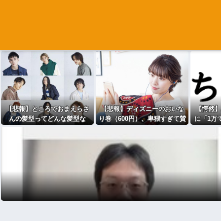
【悲報】ところでおまえらさ
【悲報】ディズニーのおいな
【愕然】
んの髪型ってどんな髪型な
り巻（600円）、卑猥すぎて賛
に「1万
ん？ｗｗｗｗｗｗｗｗｗｗ
否両論ｗｗｗｗｗｗ(画像ｱﾘ)