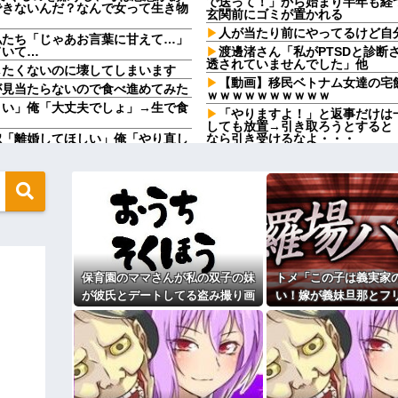
で送って！」から始まり半年も経
できないんだ？なんで女って生き物
玄関前にゴミが置かれる
人が当たり前にやってるけど自
私たち「じゃあお言葉に甘えて…」
ていて…
渡邊渚さん「私がPTSDと診断
透されていませんでした」他
したくないのに壊してしまいます
【動画】移民ベトナム女達の宅
が見当たらないので食べ進めてみた
ｗｗｗｗｗｗｗｗｗｗ
さい」俺「大丈夫でしょ」→生で食
「やりますよ！」と返事だけは
しても放置→引き取ろうとすると
嫁「離婚してほしい」俺「やり直し
なら引き受けるなよ・・・
た再構築の条件とは…
【驚愕の真実】浮気されたらコ
を見たら不愉快になる。この責任を
wwww
先生から電話があったんだけど
ちら←むしろコレは普通じゃね？w
言ってたのが耳に残ってしまった
釣りに行く息子がご飯全部おに
正体
ドソープの匂いがする
興行収入1兆円突破が確実にｗｗｗｗ
パートの面接で号泣しながら「
す」って熱弁してた人がいた
保育園のママさんが私の双子の妹
トメ「この子は義実家
の地獄すぎる、男はどうやって耐え
【衝撃】川口被告(19)に無期
話題に
つかない代償を背負うことに
が彼氏とデートしてる盗み撮り画
い！嫁が義妹旦那とフ
」を小学校に植えた→20年経って
サンダースが！サンダースが私
像を見せて「あとはわかるよね？
よ！」私「DNA鑑定し
とりあえず5万を家に持ってきて」
母が兄一家にお米を送ってる。
妹旦那「もちろんです
が義妹旦那とフリンしたのよ！」私
母さんいる？」甥「お米の配達に
と脅してきた
です」→結果…
ダメなんだよ！」ガチャ
でしょ！？」俺「してないよ」←姉
盆正月に夫の実家に長時間滞在
ているのだが・・・
実家を早々に退散する。私もそう