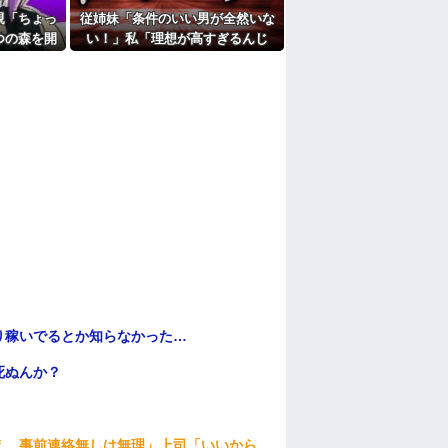
親「ちょっ
従姉妹「条件のいい男が全然いな
の7年の無視生活、その理由がコレｗｗｗ
つの森を開
い！」私「理想が高すぎるんじ
たよ
ことになっ
ゃ…？」→婚活の愚痴を聞き続け
た結果…
り稼いでるとか知らなかった…
死ぬんか？
え、事前連絡無しは無理」上司「いいから