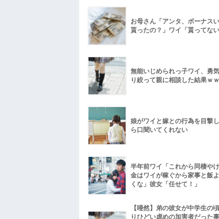
お母さん「アンタ、ボーナス
貰ったの？」ワイ「貰ってな
無能いじめられっ子ワイ、勇
り絞って親に相談した結果ｗ
娘がワイと嫁との行為を目撃
ら口聞いてくれない
半年前ワイ「これから同棲や
金はワイが稼ぐから家事と飯
くな」彼女「任せて！」
【唖然】弟の彼女が中学生の
りひどい虐めの加害者だった