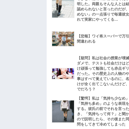
明した。両親もそんな人とは
認められないと言ったのだが
めない」の一点張りで毎週彼
れて実家にやってくる…
【悲報】ワイ将スーパーで万
間違われる
【疑問】私は社会の授業が壊
ダメで、テストも社会だけは
け頑張って勉強しても赤点ギ
だった。その歴史上の人物の
事はすべて覚えているのに、
けが全く出てこないんだけど
でだろう？
【驚愕】私は「気持ち少なめ
「気持ち多め」のような表現
する。彼氏の前でそれを言っ
き、「気持ちって何？」と聞
ので説明したら、その後また
問をしてきて冷めてしまった