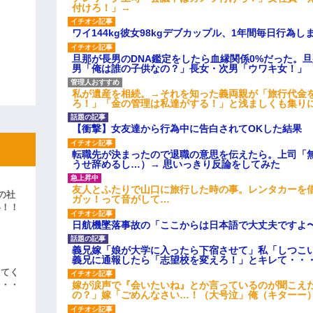
付けろ！」→
ワイ144kg彼女98kgデブカップル、1年間毎日行為し
旦那が長男のDNA鑑定をしたら血縁関係0%だった。
男「俺は誰の子供なの？」長女・次男「ウワキ女！」
私が遺産を相続。→それを知った義両親が「旅行代金
ろ！」「金の管理は私達がする！」と浅ましくも集り
【衝撃】女友達から行為中に告白されてOKした結果
転職先が決まったので退職の意思を伝えたら。上司「
うせ辞めるし…）→ 思いっきり反論をしてみた
友人とふたりで山口に旅行した時の事。レンタカーを
の社
ガッ！って音がして…
い！！
」
日航機墜落事故の「ここからは日本語で大丈夫ですよ
義兄嫁「娘が大学に入ったら下宿させて」私「しつこい
義兄に通報したら「志望校を変えろ！」とキレて・・
えてく
嫁が涙声で『会いたいね』とか言っているのが聞こえ
・・・
の？」嫁「ごめんなさい…！（大号泣」俺（キターー