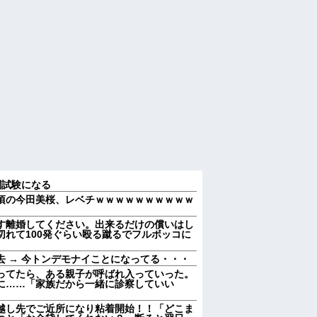
関試験になる
頃の今田美桜、レベチｗｗｗｗｗｗｗｗｗｗ
す離婚してください。出来るだけの償いはし
れて100発ぐらい殴る蹴るでフルボッコに
 → 今トンデモナイことになってる・・・
ってたら、ある親子が呼ばれ入っていった。
に……「家族だから一緒に診察していい
越し先でご近所になり粘着開始！！「どこま