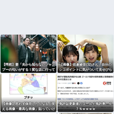
【愕然】妻「夫から知らないシャン
【画像】佐倉綾音(32)さん、自分の
プーの匂いがする！変な店に行って
シコポイントに気がついて見せびら
るに違いない！！！」探偵「調べた
かすｗ
ところ･･･」⇒結果ｗｗ
【画像】思わず保存したくなる「笑
免許証更新者のゴールド免許率、６
える画像・最高な画像」貼っていけ
７％ｗｗｗｗ
ｗｗｗｗｗ