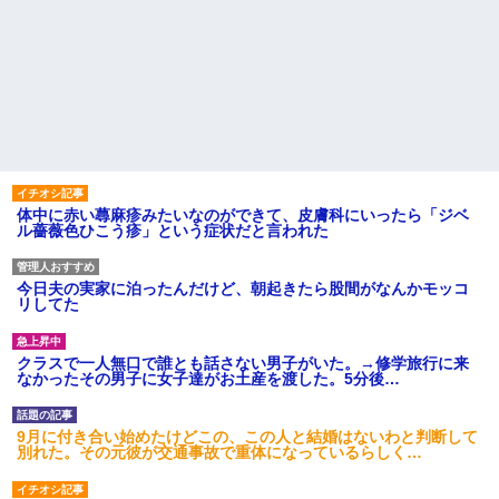
体中に赤い蕁麻疹みたいなのができて、皮膚科にいったら「ジベ
ル薔薇色ひこう疹」という症状だと言われた
今日夫の実家に泊ったんだけど、朝起きたら股間がなんかモッコ
リしてた
クラスで一人無口で誰とも話さない男子がいた。→修学旅行に来
なかったその男子に女子達がお土産を渡した。5分後…
9月に付き合い始めたけどこの、この人と結婚はないわと判断して
別れた。その元彼が交通事故で重体になっているらしく…