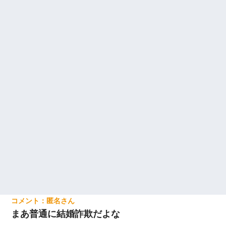
【衝撃】職場に入って来た綺麗な新人さんに職場を案内すること
に → 新人「ドンッ！」私「！？」→ 突然、突き飛ばされて左手
の甲を踏みつけられて…
【悲報】嫁がワイのこと嫌いっぽいから単身赴任した結果
書店「息子さんが万引きしました」私「はっ？(息子目の前にいる
し…)うちの子ではないので迎えに行きません」→息子を名乗って
た人物の正体が判明するも・・・
匿名
まあ普通に結婚詐欺だよな