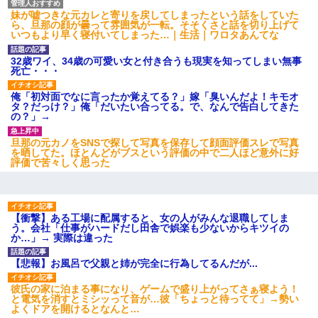
妹が嘘つきな元カレと寄りを戻してしまったという話をしていた
嘘をついてフリン旅行へ出かけた嫁→翌日、嫁「ただいま～」旦
ら、旦那の顔が曇って雰囲気が一転。そそくさと話を切り上げて
那「娘がシんだよ。何度も連絡したのに…」嫁「えっ」→なん
いつもより早く寝付いてしまった…｜生活｜ワロタあんてな
と・・・
32歳ワイ、34歳の可愛い女と付き合うも現実を知ってしまい無事
死亡・・・
私は家が貧しくて、手に職をつけようと看護師になった。だけど
卒業を控えた年の1月末、車にひかれて看護師になれなくなった。
俺「初対面でなに言ったか覚えてる？」嫁「臭いんだよ！キモオ
タ？だっけ？」俺「だいたい合ってる。で、なんで告白してきた
の？」→
【復讐】義兄嫁「生活費、足りない分を貸してほしい」私「貸す
わけないでしょｗｗｗｗ」→ 理由を話したら泣き出して・・私
旦那の元カノをSNSで探して写真を保存して顔面評価スレで写真
（あまりにも希望通り）
を晒してた。ほとんどがブスという評価の中で二人ほど意外に好
評価で苦々しく思った
生保レディと行為する為に駆け引きしてみた結果ｗｗｗｗｗｗｗ
ｗｗｗｗｗ
【衝撃】ある工場に配属すると、女の人がみんな退職してしま
う。会社「仕事がハードだし田舎で娯楽も少ないからキツイの
最近うちの庭に知らない男の人がしょっちゅう入ってくる。それ
か…」→ 実際は違った
を職場で愚痴ったら、同僚男性が怒鳴りつけてきた。
【悲報】お風呂で父親と姉が完全に行為してるんだが...
彼にプロポーズされたんだけど、実は資産家だと知って婚約破棄
した。B子「A男くんと別れたって本当？私が付き合ってもい
彼氏の家に泊まる事になり、ゲームで盛り上がってさぁ寝よう！
い？」
と電気を消すとミシッって音が…彼「ちょっと待ってて」→勢い
よくドアを開けるとなんと…