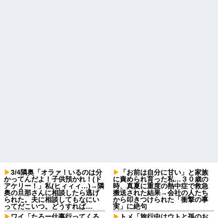
3/4隣奥「オラァ！いるのは分
「お前は自分に甘い」と家族
かってんだよ！子供預かれ！(ド
に責められ育った私…３０歳の
アケリー！」私(ヒィィィ…)→隣
時、真夏に重度の熱中症で救急
奥の旦那さんに相談したら逃げ
搬送された結果→会社の人たち
られた。夫に相談してもなにい
から叩きつけられた「衝撃の事
ってだこいつ。どうすれば…
実」に絶句
ワイ「たろー仕事行ってくる
トメ「旅行中はウトと孫のお