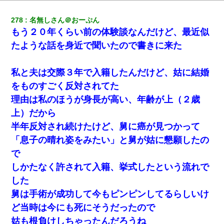
278
名無しさん＠おーぷん
もう２０年くらい前の体験談なんだけど、最近似
たような話を身近で聞いたので書きに来た
私と夫は交際３年で入籍したんだけど、姑に結婚
をものすごく反対されてた
理由は私のほうが身長が高い、年齢が上（２歳
上）だから
半年反対され続けたけど、舅に癌が見つかって
「息子の晴れ姿をみたい」と舅が姑に懇願したの
で
しかたなく許されて入籍、挙式したという流れで
した
舅は手術が成功して今もピンピンしてるらしいけ
ど当時は今にも死にそうだったので
姑も根負けしちゃったんだろうね