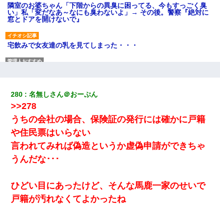
隣室のお婆ちゃん「下階からの異臭に困ってる、今もすっごく臭
い」私「変だなあ～なにも臭わないよ」→ その後。警察『絶対に
窓とドアを開けないで』
宅飲みで女友達の乳を見てしまった・・・
さっき嫁から、「愛しています」ってメールが届いた。俺も「愛
してます」って送ったら
280
名無しさん＠おーぷん
【驚愕】5000円でＪＫと行為してきたが後悔しかない…
>>278
うちの会社の場合、保険証の発行には確かに戸籍
男だけどリベンジポノレノの被害者になって未だに人生が立ち直
や住民票はいらない
せない
言われてみれば偽造というか虚偽申請ができちゃ
うんだな･･･
【衝撃】嫁父の会社に勤続１０年、手取り１４万 → 俺「２２万も
らえる会社から誘われた。転職したい」義父「クビ！（激怒」嫁
「離婚！（激怒」
ひどい目にあったけど、そんな馬鹿一家のせいで
戸籍が汚れなくてよかったね
【衝撃】ヤンキー女に「サせて」って言った結果