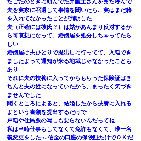
たごたのときに頼んでた弁護士さんをまた呼んで
夫を実家に召還して事情を聞いたら、実はまだ籍
を入れてなかったことが判明した
夫（正確には彼氏？）は姑があんまり反対するか
ら可哀想になって、婚姻届を処分しちゃってたら
しい
婚姻届は夫ひとりで提出しに行ってて、入籍でき
ましたよって通知が来る地域じゃなかったことも
あり
それに夫の扶養に入ってからもらった保険証はき
ちんと夫の姓になっていたから、まったく気づき
ませんでした
聞くところによると、結婚したから扶養に入れる
よという書類を提出するだけで
戸籍や住民票の写しも要らないんだってね
私は当時仕事もしてなくて免許もなくて、唯一名
義変更をした○○信金の口座の保険証だけでＯＫだ