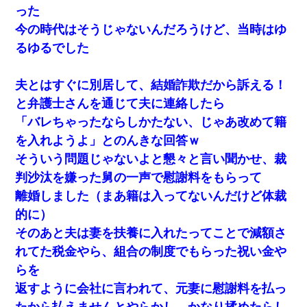
った
今の時代はそうじゃないんだろうけど、当時はゆ
るゆるでした
夫とはすぐに別居して、結婚詐欺だから訴える！
と弁護士さんを通じて夫に連絡したら
「バレちゃったならしかたない、じゃあ改めて籍
を入れようよ」とのんきな回答ｗ
そういう問題じゃないよと懇々と言い聞かせ、裁
判沙汰を嫌った舅の一声で慰謝料をもらって
離婚しました（まあ籍は入ってないんだけど体裁
的に）
そのあと夫は妻を扶養に入れたってことで減額さ
れてた税金やら、組合の制度でもらった祝い金や
らを
返すように会社に言われて、元妻に慰謝料を払っ
たから払えませんとやらかし、かなり揉めたらし