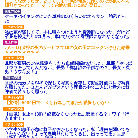
にしてなかったが、あまりにも子供が俺嫁に懐くので最後らへん
顔引きつってた → そして弟嫁が迎えに来た翌日…
ケーキバイキングにいた単独の50くらいのオッサン、強烈だっ
た。
私は家が貧しくて、手に職をつけようと看護師になった。だけど
卒業を控えた年の1月末、車にひかれて看護師になれなくなった。
わい(42)渋谷の夜のサービスで19の女の子にゴックンさせた結果
ｗｗｗｗｗｗｗｗ
旦那が長男のDNA鑑定をしたら血縁関係0%だった。旦那「やっぱ
りウワキしてたんだな…」長男「俺は誰の子供なの？」長女・次
男「ウワキ女！」
旦那の元カノをSNSで探して写真を保存して顔面評価スレで写真
を晒してた。ほとんどがブスという評価の中で二人ほど意外に好
評価で苦々しく思った
【驚愕】5000円でＪＫと行為してきたが後悔しかない…
【画像】女上司(30)「終電なくなったね…部屋くる？」ワイ「行
きます！」
小学生の息子が急に様子がおかしくなった。私「理由を聞いても
『わかんない！』って怒鳴り付けてくるし、困っってる」旦那