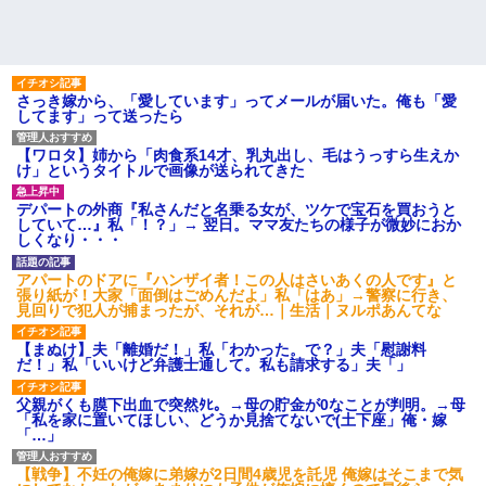
さっき嫁から、「愛しています」ってメールが届いた。俺も「愛
してます」って送ったら
【ワロタ】姉から「肉食系14才、乳丸出し、毛はうっすら生えか
け」というタイトルで画像が送られてきた
デパートの外商『私さんだと名乗る女が、ツケで宝石を買おうと
していて…』私「！？」→ 翌日。ママ友たちの様子が微妙におか
しくなり・・・
アパートのドアに『ハンザイ者！この人はさいあくの人です』と
張り紙が！大家「面倒はごめんだよ」私「はあ」→警察に行き、
見回りで犯人が捕まったが、それが…｜生活｜ヌルポあんてな
【まぬけ】夫「離婚だ！」私「わかった。で？」夫「慰謝料
だ！」私「いいけど弁護士通して。私も請求する」夫「」
父親がくも膜下出血で突然ﾀﾋ。→母の貯金が0なことが判明。→母
「私を家に置いてほしい、どうか見捨てないで(土下座」俺・嫁
「…」
【戦争】不妊の俺嫁に弟嫁が2日間4歳児を託児 俺嫁はそこまで気