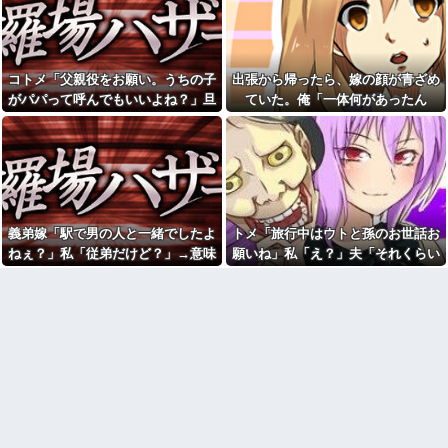
と話題にw w w w w w w w w w
愛猫を手放さないと無理と言わ
w w w
れた。子どものような存在だか
【動画】手術中に熊本地震直
ら手放すのは絶対に考えられな
撃やばすぎる
い・・・
【衝撃】若い女の子からする
【悔しい】トメ「嫁子のお父
コトメ「父親役をお願い。うちの子
出張から帰ったら、嫁の顔が青ざめ
「甘い匂い」の正体、まさか分
さんそんなに頑張ってるのにボ
がパパって呼んでもいいよね？」旦
ていた。俺「一体何があったん
からないDTなんておらんよな？
ーナスが減ったり大変ねぇ」私
よな？w w w w w w w w w w w
の自慢の父をバカにし始めた→
那「それは無理」→断った途端に大
だ？」嫁「…」→子供たちに話を聞
休日に甥っ子をアポなし託児
【結婚式当日に】義妹の不倫
騒ぎになり…
くと…
を押し付けてきた兄嫁！「テレ
を暴露した私。でも旦那が援助
ビでも見せといてw」と言うので
したいと言い出して…ｗｗｗ
『Gガンダム』を一気見させた結
彼の母親と初めて食事した時
果……甥っ子が重度の中二病...
に彼母が「私ちゃんは結婚した
私「妊娠しました」義兄嫁
ら仕事辞める予定なんですって
「その子は私が育てる！」→義
ね」と言ってきた
義弟嫁「駅で男の人と一緒でしたよ
トメ「旅行中はウトと孫のお世話お
妹の子を育ててきた私にまさか
「今思えばなんであんなに夢
ねぇ？」私「従弟だけど？」→意味
願いね」私「え？」夫「それくらい
の要求をしてきて…
中になったんやろ…」と思うコ
深な言い方をされてウンザリして…
やってやれよ」→まさかの丸投げに
彼（ライスをフォークの上に
ンテンツ
乗せてパクッ）私「使い方間違
困惑して…
【画像】思わず保存したくな
ってるよ」彼「これはイギリス
る「笑える画像・最高な画像」
式のマナーなんだっ！！！」→
貼っていけｗｗｗｗｗ
真相を調べることになり…
【修羅場】不妊と判明した
26歳で歯医者の彼女が『私は
夫、前妻の娘に「実の子じゃな
医者と結婚した方がいいのか
い！」と訴えた結果ｗｗｗｗ
も』と言い出したわ。俺は公務
員で...
33歳くらいから太ったせいか
加齢で＊が緩んだのかチョビッ
「男の人生はイージーモー
と漏れるようになった
ド」とか言い出す女性いるけ
ど、そういう女性がハードモー
相手がどんなパイプ持ってい