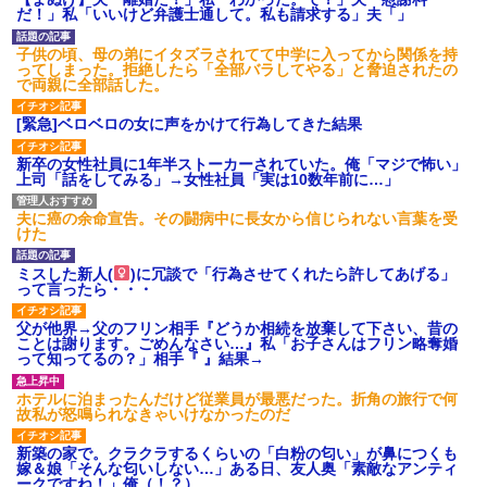
あり)
だ！」私「いいけど弁護士通して。私も請求する」夫「」
【ネット騒然】惨殺されたタ
ワマン頂き女子のこの動画、す
子供の頃、母の弟にイタズラされてて中学に入ってから関係を持
げえええええｗｗｗｗｗｗｗｗ
ってしまった。拒絶したら「全部バラしてやる」と脅迫されたの
ｗｗｗ
で両親に全部話した。
【愕然】白のクラウン俺氏、
高速道路左車線を制限速度で走
[緊急]ベロベロの女に声をかけて行為してきた結果
った結果wwwwwwwwwwww
百年の恋12-899 食べた量を
新卒の女性社員に1年半ストーカーされていた。俺「マジで怖い」
張り合ってくる
上司「話をしてみる」→女性社員「実は10数年前に…」
【悲報】佐藤輝明・・・２軍
でも盛大にやらかす←あまり悲
夫に癌の余命宣告。その闘病中に長女から信じられない言葉を受
しませないでくれ
けた
ミスした新人(
)に冗談で「行為させてくれたら許してあげる」
って言ったら・・・
父が他界→父のフリン相手『どうか相続を放棄して下さい、昔の
ことは謝ります。ごめんなさい…』私「お子さんはフリン略奪婚
って知ってるの？」相手『 』結果→
ホテルに泊まったんだけど従業員が最悪だった。折角の旅行で何
故私が怒鳴られなきゃいけなかったのだ
新築の家で。クラクラするくらいの「白粉の匂い」が鼻につくも
嫁＆娘「そんな匂いしない…」ある日、友人奥「素敵なアンティ
ークですね！」俺（！？）