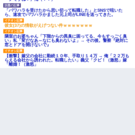
「パワハラを受けたから思い切って転職した」とSNSで呟いた
ら、速攻でパワハラかました元上司がLINEを送ってきた。
彼女(37)の情欲がえげつない件ｗｗｗｗｗｗｗ
隣室のお婆ちゃん「下階からの異臭に困ってる、今もすっごく臭
い」私「変だなあ～なにも臭わないよ」→ その後。警察『絶対に
窓とドアを開けないで』
【衝撃】嫁父の会社に勤続１０年、手取り１４万 → 俺「２２万も
らえる会社から誘われた。転職したい」義父「クビ！（激怒」嫁
「離婚！（激怒」