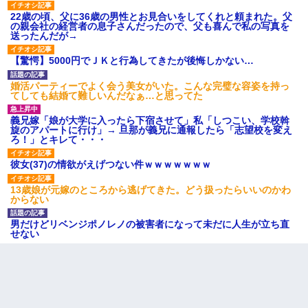
三年働いてたパートを突然クビになった。しかし元職場の主要取
22歳の頃、父に36歳の男性とお見合いをしてくれと頼まれた。父
引先のトップが母方の叔父だったので…
の親会社の経営者の息子さんだったので、父も喜んで私の写真を
送ったんだが→
32歳ワイ、34歳の可愛い女と付き合うも現実を知ってしまい無事
【驚愕】5000円でＪＫと行為してきたが後悔しかない…
死亡・・・
婚活パーティーでよく会う美女がいた。こんな完璧な容姿を持っ
てしても結婚て難しいんだなぁ…と思ってた
彼女(美人女医)にネックレスをプレゼント。「こんな安物を渡すく
らいなら、渡さないほうがマシだからね」→ ６０万したと話した
義兄嫁「娘が大学に入ったら下宿させて」私「しつこい、学校斡
ら・・・
旋のアパートに行け」→ 旦那が義兄に通報したら「志望校を変え
ろ！」とキレて・・・
童貞俺、宅飲みした女友達2人を家に泊めた結果ｗｗｗｗｗｗ
彼女(37)の情欲がえげつない件ｗｗｗｗｗｗｗ
13歳娘が元嫁のところから逃げてきた。どう扱ったらいいのかわ
裁判官「お互いに最後に言いたいことはありますか」バカ夫
からない
「…」A「夫を一発殴らせてほしい」裁判官「どうぞ」
男だけどリベンジポノレノの被害者になって未だに人生が立ち直
せない
10年ほど前、息子がまだ年中だった時に離婚したんだけど、一昨
年の暮れに突然息子が職場を訪ねてきた。
医者「糖尿病で余命1年です」 ワイ「知らんわｗどうせ死ぬなら
食べる量増やすわｗ」→結果ｗｗｗｗｗ