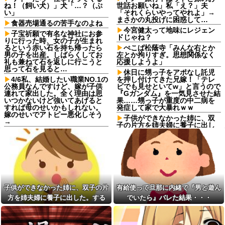
ね！（飼い犬）」犬「…？（ぷ
世話お願いね」私「え？」夫
い」
「それくらいやってやれよ」→
まさかの丸投げに困惑して…
食器売場通るの苦手なのよね
今宮健太って地味にレジェン
子宝祈願で有名な神社にお参
ドじゃね？
りに行った時、女の子が生まれ
るという赤い石を持ち帰ったら
ぺこぱ松蔭寺「みんな右とか
男の子を出産。しばらくしてお
左とか拘りすぎ。思想関係なく
礼も兼ねて石を返しに行こうと
応援しようよ」
思って石を見ると…
休日に甥っ子をアポなし託児
4/6私、結婚したい職業NO.1の
を押し付けてきた兄嫁！「テレ
公務員なんですけど、嫁が子供
ビでも見せといてw」と言うので
連れて家出した。全く理由は思
『Gガンダム』を一気見させた結
いつかないけど強いてあげると
果……甥っ子が重度の中二病を
すれば母のせいかもしれない。
発症して家で大暴れｗｗ
嫁のせいでアトピー悪化しそう
子供ができなかった姉に、双
→
子の片方を姉夫婦に養子に出し
【卑怯な女】 いつも弱そうな
た。すると、養子に出した子が
相手をイビる同期S「おい、聞け
すごく礼儀正しくてビックリ
よコラ！」地味な私「あ？相手
人気YouTuberさん、動画内で
選んでデカい事言ってんじゃね
最悪の秘密がバレて終わ
えよ」S「え…」→予想外の反...
る・・・他
シャウエッセン公式、またこ
【朗報】本田望結、久しぶり
ういうのでいい丼をポスト
にセクシー投稿！やっぱりお胸
子供ができなかった姉に、双子の片
有給使って旦那に内緒で『男と遊ん
ダイアンのじゃない方がユー
がでかかった！
スケさんになってしまっている
方を姉夫婦に養子に出した。する
でいたら』バレた結果・・・
【訃報】名探偵コナン声優が
という事実←これ
死去 → 今トンデモナイことにな
と、養子に出した子がすごく礼儀正
【画像】令和最新版の剛力彩
ってる・・・
しくてビックリ
芽、ワイらにブッ刺さりまくり
生活保護の相談に行ったら、