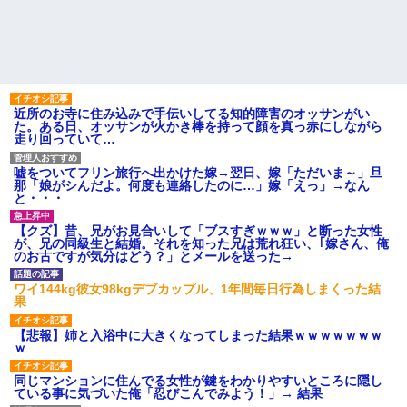
【不幸な結婚式】新郎親族「ブスのくせにドレスなんか着ちゃっ
てさ～ほんと恥ずかしいわよね～（大声」新郎両親「！！！（土
下座」→ 結果・・・
全く親しくないママ友Aから突然「飲み会しよう」と誘われたがお
近所のお寺に住み込みで手伝いしてる知的障害のオッサンがい
断りした。後日Aの企みを知ってゾッとするやら腹立つやら！
た。ある日、オッサンが火かき棒を持って顔を真っ赤にしながら
走り回っていて…
近所のお寺に住み込みで手伝いしてる知的障害のオッサンがい
嘘をついてフリン旅行へ出かけた嫁→翌日、嫁「ただいま～」旦
た。ある日、オッサンが火かき棒を持って顔を真っ赤にしながら
那「娘がシんだよ。何度も連絡したのに…」嫁「えっ」→なん
走り回っていて…
と・・・
【クズ】昔、兄がお見合いして「ブスすぎｗｗｗ」と断った女性
デパートの外商『私さんだと名乗る女が、ツケで宝石を買おうと
が、兄の同級生と結婚。それを知った兄は荒れ狂い、｢嫁さん、俺
していて…』私「！？」→ 翌日。ママ友たちの様子が微妙におか
のお古ですが気分はどう？」とメールを送った→
しくなり・・・
ワイ144kg彼女98kgデブカップル、1年間毎日行為しまくった結
果
ミスした新人(
)に冗談で「行為させてくれたら許してあげる」
って言ったら・・・
【悲報】姉と入浴中に大きくなってしまった結果ｗｗｗｗｗｗｗ
ｗ
新卒の女性社員に1年半ストーカーされていた。俺「マジで怖い」
同じマンションに住んでる女性が鍵をわかりやすいところに隠し
上司「話をしてみる」→女性社員「実は10数年前に…」
ている事に気づいた俺「忍びこんでみよう！」→ 結果