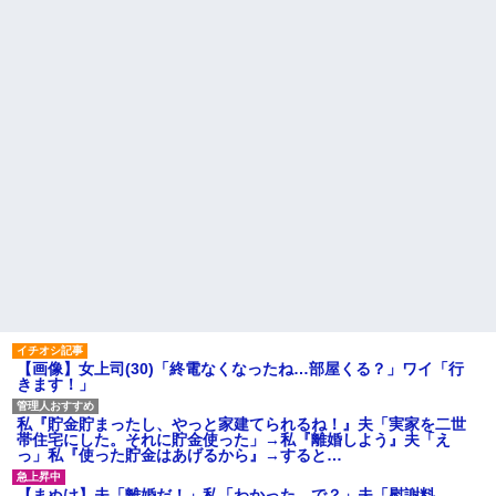
ドなんだって思う...
るかも知れないのに…
転勤族の夫につき高知で入社
高校３年生の女です。家が嫌
した会社を一昨日の朝やめてき
いすぎて家を出て現在養護施設
た。ヘンパイとかいつの時代だ
で暮らしています
気持ち悪い。
主な税金の成り立ちを調べて
彼氏が『この車』買おうとし
みたよ
て私とケンカになってるんだけ
どｗｗｗｗｗｗ
ハードオフに売っていた4万
4000円のフィギュアがヤバすぎ
るｗｗｗｗｗｗ「こんな高い
の？ｗｗ」「逆に超安い」
私「ちょっと、人の家の金庫
触らないでよ！」キチママ『そ
こに金庫があったから、開けて
みようとしただけ☆』義兄「泥
は出てけ！二度と来るな！」結
果・・・
私「初めて飲む味だけどなん
のお茶？」彼「ちっ！」私「」
【画像】女上司(30)「終電なくなったね…部屋くる？」ワイ「行
【GIF】JSのカンチョーワロ
きます！」
タ
後続車にクラクションを鳴ら
され彼氏が逆切れ。「何クラク
私『貯金貯まったし、やっと家建てられるね！』夫「実家を二世
ション鳴らしてんだ！降りてこ
帯住宅にした。それに貯金使った」→私『離婚しよう』夫「え
いよ！」と怒鳴りだし...
っ」私『使った貯金はあげるから』→すると…
【衝撃】報酬100万円超の治験
募集がこちらｗｗｗｗｗ(※画像
【まぬけ】夫「離婚だ！」私「わかった。で？」夫「慰謝料