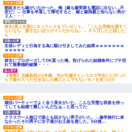
朝起きたら嫁がいなかった。俺（嫁も嫁実家も電話に出ない…不
安だ）→ 仕事を早退して帰宅すると、嫁と嫁両親と知らない男が
２人・・・
彼女(美人女医)にネックレスをプレゼント。「こんな安物を渡すく
らいなら、渡さないほうがマシだからね」→ ６０万したと話した
ら・・・
生保レディと行為する為に駆け引きしてみた結果ｗｗｗｗｗｗｗ
ｗｗｗｗｗ
彼女にプロポーズしてOK貰った俺、告げられた結婚条件にブチ切
れて無事婚約破棄・・・
【考察】兄嫁急死の1年後、兄が引越すというので手伝いに行った
ら下着が入った引き出しの奥にとんでもないモノを見つけた
婚活パーティーでよく会う美女がいた。こんな完璧な容姿を持っ
てしても結婚て難しいんだなぁ…と思ってた
クラスで一人無口で誰とも話さない男子がいた。→修学旅行に来
なかったその男子に女子達がお土産を渡した。5分後…