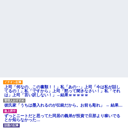
上司「何なの、この書類！！」私「あの‥」上司「今は私が話し
てるの！」私「ですから」上司「黙って聞きなさい！」私「それ
は」上司「言い訳しない！」→結果ｗｗｗｗｗ
彼氏家「うちは墨入れるのが伝統だから。お前も彫れ」 → 結果…
ずっとニートだと思ってた同居の義弟が投資で旦那より稼いでる
とか知らなかった…