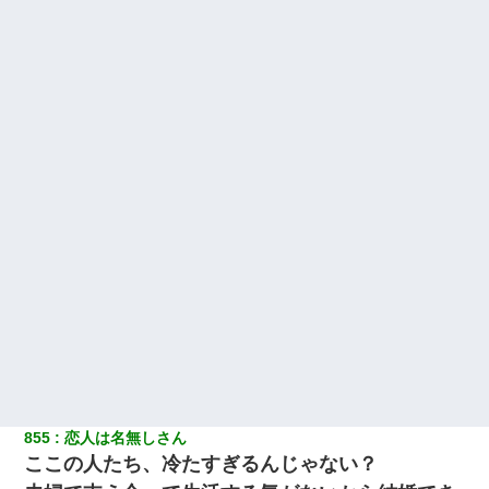
嫁を半身不随にしやがった恨みは、正直こんなもんじゃ晴れな
い）
【驚愕】私「今まで育てた分のお金返してね(冗談)」息子「はい、
3000万円」→数年後。私「妹が病気になったから援助して欲し
い」→
嘘をついてフリン旅行へ出かけた嫁→翌日、嫁「ただいま～」旦
那「娘がシんだよ。何度も連絡したのに…」嫁「えっ」→なん
と・・・
ケーキバイキングにいた単独の50くらいのオッサン、強烈だっ
た。
ホテルに泊まったんだけど従業員が最悪だった。折角の旅行で何
故私が怒鳴られなきゃいけなかったのだ
わい(42)渋谷の夜のサービスで19の女の子にゴックンさせた結果
ｗｗｗｗｗｗｗｗ
855
恋人は名無しさん
ここの人たち、冷たすぎるんじゃない？