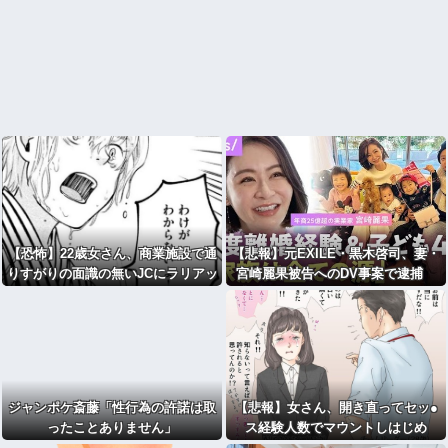
【恐怖】22歳女さん、商業施設で通
【悲報】元EXILE・黒木啓司、妻・
りすがりの面識の無いJCにラリアッ
宮崎麗果被告へのDV事案で逮捕
トして逮捕されてしまう・・・
宮崎は全身打撲、頭部裂傷及び打
撲、頸部損傷の怪我
ジャンポケ斎藤「性行為の許諾は取
【悲報】女さん、開き直ってセッ●
ったことありません」
ス経験人数でマウントしはじめ
る・・・