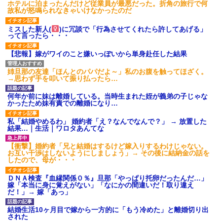
ホテルに泊まったんだけど従業員が最悪だった。折角の旅行で何
故私が怒鳴られなきゃいけなかったのだ
ミスした新人(
)に冗談で「行為させてくれたら許してあげる」
って言ったら・・・
【悲報】嫁がワイのこと嫌いっぽいから単身赴任した結果
姉旦那の友達「ほんとのパパだよ～」私のお腹を触ってほざく。
→思わず手を叩いて振り払ったら…
何年か前に妹は離婚している。当時生まれた姪が義弟の子じゃな
かったため妹有責での離婚になり…
私「結婚やめるわ」 婚約者「え？なんでなんで？」 → 放置した
結果…｜生活｜ワロタあんてな
【衝撃】婚約者「兄と結婚はするけど嫁入りするわけじゃない。
お互い干渉はしないようにしましょう」→ その後に結納金の話を
したので、母が・・・
ＤＮＡ検査『血縁関係０％』旦那「やっぱり托卵だったんだ…」
嫁「本当に身に覚えがない」「なにかの間違いだ！取り違え
だ！」→ 嫁「あっ」
結婚生活10ヶ月目で嫁から一方的に「もう冷めた」と離婚切り出
された