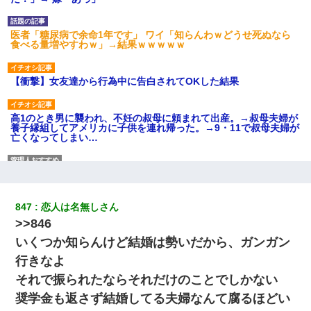
医者「糖尿病で余命1年です」 ワイ「知らんわｗどうせ死ぬなら
食べる量増やすわｗ」→結果ｗｗｗｗｗ
【衝撃】女友達から行為中に告白されてOKした結果
高1のとき男に襲われ、不妊の叔母に頼まれて出産。→叔母夫婦が
養子縁組してアメリカに子供を連れ帰った。→9・11で叔母夫婦が
亡くなってしまい…
私（23）冗談のつもりで上司（27）に胸を揉ませた結果・・・
847
恋人は名無しさん
嫁が涙声で『会いたいね』とか言っているのが聞こえた。俺「こ
んな時間に誰と電話してんの？」嫁「ごめんなさい…！（大号
>>846
泣」俺（キターー）→
いくつか知らんけど結婚は勢いだから、ガンガン
行きなよ
200万を貸したコウトから、追加で400万の申し込み、私「無理。
義弟より娘たちが大事」旦那「娘たちが成人したら別れよう」私
それで振られたならそれだけのことでしかない
（は？）
奨学金も返さず結婚してる夫婦なんて腐るほどい