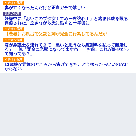
妻が亡くなったんだけど正直ガチで嬉しい
妊娠中に「おいこのブタ女！てめー席譲れ！」と絡まれ腹を殴る
真似された。泣きながら夫に話すと一年後に…
【悲報】お風呂で父親と姉が完全に行為してるんだが...
嫁が弁護士を連れてきて「悪いと思うなら慰謝料を払って離婚し
ろ」→ 俺「完全に恐喝になってますね」「お前、これが詐欺だっ
て知ってる？」
13歳娘が元嫁のところから逃げてきた。どう扱ったらいいのかわ
からない