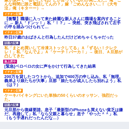
嫁が涙声で『会いたいね』とか言っているのが聞こえた。俺「こ
んな時間に誰と電話してんの？」嫁「ごめんなさい…！（大号
泣」俺（キターー）→
【衝撃】職場に入って来た綺麗な新人さんに職場を案内すること
に → 新人「ドンッ！」私「！？」→ 突然、突き飛ばされて左手
の甲を踏みつけられて…
昨日37歳のおばさんと行為したんだけどめちゃくちゃだった
私「まとめ買いして冷凍ストックしてる」Ａ「ずるい！クレク
レ！」私「なんでよ」Ａ「ケーチ！バーカ！」→ 後日、Ａ旦那が
凸してきた
[緊急]ベロベロの女に声をかけて行為してきた結果
200万を貸したコウトから、追加で400万の申し込み、私「無理。
義弟より娘たちが大事」旦那「娘たちが成人したら別れよう」私
（は？）
ケーキバイキングにいた単独の50くらいのオッサン、強烈だっ
た。
元旦那から復縁要請。息子「最新型のiPhoneも買えない貧乏は嫌
だ、再婚して」私「なら父親と暮らせ」息子「やった＾＾」私
（もう手遅れだったんだな…）