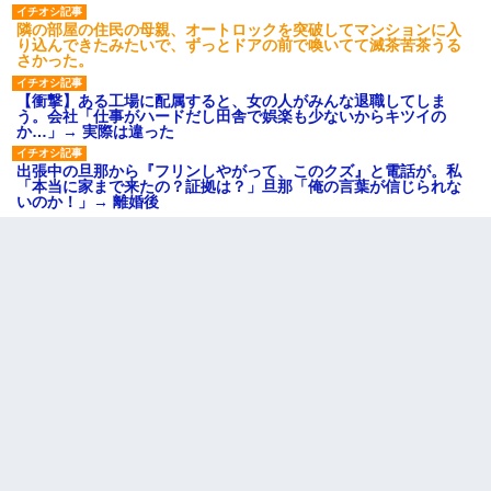
隣の部屋の住民の母親、オートロックを突破してマンションに入
り込んできたみたいで、ずっとドアの前で喚いてて滅茶苦茶うる
さかった。
【衝撃】ある工場に配属すると、女の人がみんな退職してしま
う。会社「仕事がハードだし田舎で娯楽も少ないからキツイの
か…」→ 実際は違った
出張中の旦那から『フリンしやがって、このクズ』と電話が。私
「本当に家まで来たの？証拠は？」旦那「俺の言葉が信じられな
いのか！」→ 離婚後