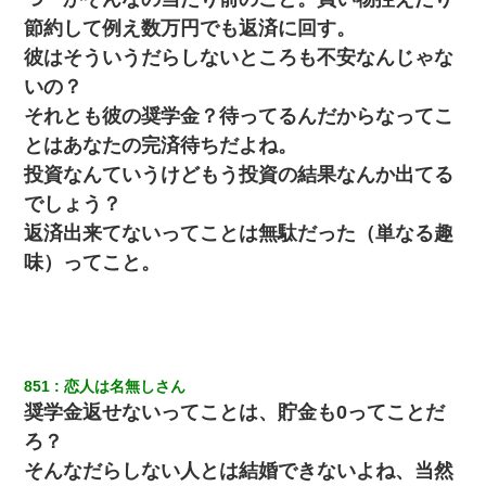
「パワハラを受けたから思い切って転職した」とSNSで呟いた
ら、速攻でパワハラかました元上司がLINEを送ってきた。
節約して例え数万円でも返済に回す。
彼はそういうだらしないところも不安なんじゃな
22歳の頃、父に36歳の男性とお見合いをしてくれと頼まれた。父
いの？
の親会社の経営者の息子さんだったので、父も喜んで私の写真を
送ったんだが→
それとも彼の奨学金？待ってるんだからなってこ
とはあなたの完済待ちだよね。
朝起きたら嫁がいなかった。俺（嫁も嫁実家も電話に出ない…不
投資なんていうけどもう投資の結果なんか出てる
安だ）→ 仕事を早退して帰宅すると、嫁と嫁両親と知らない男が
２人・・・
でしょう？
返済出来てないってことは無駄だった（単なる趣
彼氏の家に泊まる事になり、ゲームで盛り上がってさぁ寝よう！
味）ってこと。
と電気を消すとミシッって音が…彼「ちょっと待ってて」→勢い
よくドアを開けるとなんと…
【まぬけ】夫「離婚だ！」私「わかった。で？」夫「慰謝料
だ！」私「いいけど弁護士通して。私も請求する」夫「」
851
恋人は名無しさん
奨学金返せないってことは、貯金も0ってことだ
13歳娘が元嫁のところから逃げてきた。どう扱ったらいいのかわ
からない
ろ？
そんなだらしない人とは結婚できないよね、当然