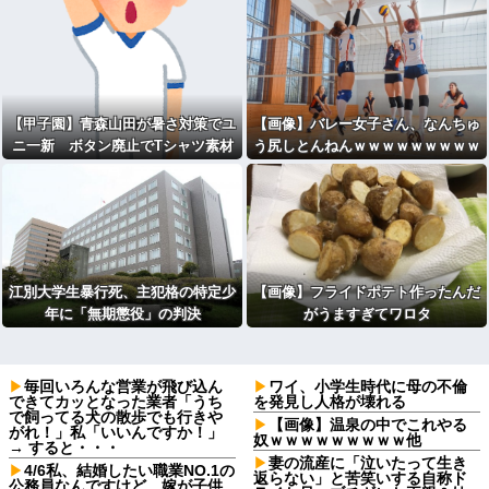
【甲子園】青森山田が暑さ対策でユ
【画像】バレー女子さん、なんちゅ
ニ一新 ボタン廃止でTシャツ素材
う尻しとんねんｗｗｗｗｗｗｗｗｗ
ｗｗｗ
ｗｗｗｗ
江別大学生暴行死、主犯格の特定少
【画像】フライドポテト作ったんだ
年に「無期懲役」の判決
がうますぎてワロタ
毎回いろんな営業が飛び込ん
ワイ、小学生時代に母の不倫
できてカッとなった業者「うち
を発見し人格が壊れる
で飼ってる犬の散歩でも行きや
【画像】温泉の中でこれやる
がれ！」私「いいんですか！」
奴ｗｗｗｗｗｗｗｗｗ他
→ すると・・・
妻の流産に「泣いたって生き
4/6私、結婚したい職業NO.1の
返らない」と苦笑いする自称ド
公務員なんですけど、嫁が子供