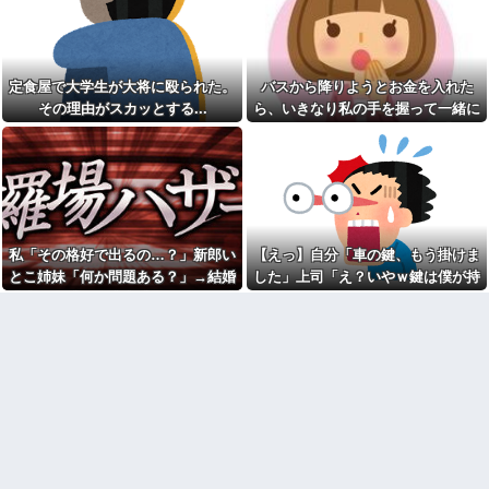
れたんやがこれワイ詰み
【崩壊寸前】夫がバイトの子
か？？？？？？？
を「放っておけない」とか言い
生食が最悪最凶なのって豚肉
訳する理由がコレｗｗｗｗ
らしいな
アタシ何歳に見える？って誘
定食屋で大学生が大将に殴られた。
バスから降りようとお金を入れた
【緊急】今の若者に急増して
い受け風の事言うゴミってまだ
いる『コレ』依存、めちゃくち
生存してるよね〜
その理由がスカッとする...
ら、いきなり私の手を握って一緒に
ゃ深刻な模様w w w w w w w w
【胸熱】中居正広、熊本に人
降りようとする子供がいた。手をほ
w w
知れず支援か 10年前の震災で
どこうとしても放してくれず...
美容院ってオッサンがいきな
は3度現地入り「誰にも知られな
り行っても大丈夫なん？
くて良い」
男性恐怖症だったの嫁をサル
長年付き合いがある温和だっ
の様に求めまくった結果は……..
た友人がとんでもなくキレた
俺「ゲーム機どこ？」親「ち
下僕にネーミングセンスが皆
ょっと借りたよ」→どうぶつの
無なため 我が家の歴代ご主人様
私「その格好で出るの…？」新郎い
【えっ】自分「車の鍵、もう掛けま
森を開いた瞬間、村が大変なこ
達は…【再】
とこ姉妹「何か問題ある？」→結婚
した」上司「え？いやｗ鍵は僕が持
とになっていて…
ウトのセクハラを夫に泣いて
式当日に感じた違和感が最後まで消
ってるから、それは無理だろ？ｗ」
本屋で店員に腕を引っ張られ
訴えても「いいじゃないかその
て「万引きしたでしょ？」と詰
くらい。我慢してたらご褒美あ
えなくて…
→そんなこと知らなくて本当に驚い
め寄られた。荷物を確認してい
げるから」と迫られた。夫が気
た。
る間に、私を犯人扱いしたおっ
持ち悪くて悲鳴をあげたら「う
さんが本を盗んで…
るさい」とグーで殴られた
激辛チャレンジの契約書にサ
アタシ何歳に見える？って誘
インし、チャレンジしたらとん
い受け風の事言うゴミってまだ
でもない事態になった。救急車
生存してるよね～
運ばれ胃の洗浄や入院2日で10万
嫁の料理がクソまずい。昨日
超えて...
の献立はサラダ、しょっぱいメ
エルメスの袋を強奪された
イン、汁物、ご飯だけ・・・
弟。弟「その袋、僕のですよ