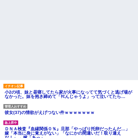
小2の頃、妹と昼寝してたら家が火事になってて気づくと逃げ場が
なかった。妹を抱き締めて「ﾀﾋんじゃうよ」って泣いてたら…
彼女(37)の情欲がえげつない件ｗｗｗｗｗｗｗ
ＤＮＡ検査『血縁関係０％』旦那「やっぱり托卵だったんだ…」
嫁「本当に身に覚えがない」「なにかの間違いだ！取り違え
だ！」→ 嫁「あっ」