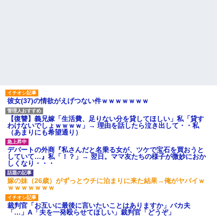
彼女(37)の情欲がえげつない件ｗｗｗｗｗｗｗ
【復讐】義兄嫁「生活費、足りない分を貸してほしい」私「貸す
わけないでしょｗｗｗｗ」→ 理由を話したら泣き出して・・私
（あまりにも希望通り）
デパートの外商『私さんだと名乗る女が、ツケで宝石を買おうと
していて…』私「！？」→ 翌日。ママ友たちの様子が微妙におか
しくなり・・・
嫁の妹（26歳）がずっとウチに泊まりに来た結果→俺がヤバイｗ
ｗｗｗｗｗｗｗ
裁判官「お互いに最後に言いたいことはありますか」バカ夫
「…」A「夫を一発殴らせてほしい」裁判官「どうぞ」