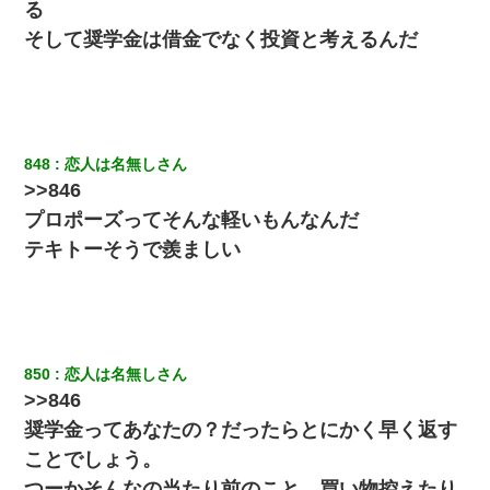
る
嫁が弁護士を連れてきて「悪いと思うなら慰謝料を払って離婚し
ろ」→ 俺「完全に恐喝になってますね」「お前、これが詐欺だっ
そして奨学金は借金でなく投資と考えるんだ
て知ってる？」
兄の新しい嫁がやらかしすぎて辛い。当たり前のように実家や姪
の幼稚園に来る
848
恋人は名無しさん
裁判官「お互いに最後に言いたいことはありますか」バカ夫
>>846
「…」A「夫を一発殴らせてほしい」裁判官「どうぞ」
プロポーズってそんな軽いもんなんだ
テキトーそうで羨ましい
男だけどリベンジポノレノの被害者になって未だに人生が立ち直
せない
私「まとめ買いして冷凍ストックしてる」Ａ「ずるい！クレク
レ！」私「なんでよ」Ａ「ケーチ！バーカ！」→ 後日、Ａ旦那が
凸してきた
850
恋人は名無しさん
>>846
｢昨日はお兄ちゃんと一緒にお風呂に入っちゃった～｣とか毎日兄
奨学金ってあなたの？だったらとにかく早く返す
の話をしていたA子が事故で亡くなった。→Ａ子のお母さんの話に
驚愕…
ことでしょう。
つーかそんなの当たり前のこと。買い物控えたり