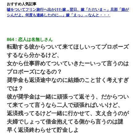
嘘をついてフリン旅行へ出かけた嫁→翌日、嫁「ただいま～」旦那「娘が
シんだよ。何度も連絡したのに…」嫁「えっ」→なんと・・・
864
恋人は名無しさん
転勤する彼からついて来てほしいってプロポーズ
するなら分かるけど、
女から仕事辞めてついていきたーいって言うのは
プロポーズになるの？
奨学金も返済途中なのに結婚のこと甘く考えすぎ
では？
彼が奨学金は一緒に頑張って返そう、だからつい
て来てって言うなら二人で頑張ればいいけど、
返済残ってるけど一緒に行かせて、支え合うのが
夫婦でしょって借金抱えてる側から言うのは謎
早く返済終わらせて貯金しよ