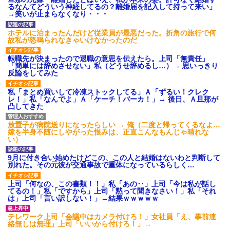
ション鳴らしてんだ！降りてこ
るなんてどういう神経してるの？離婚届を記入して持って来い」
いよ！」と怒鳴りだし...
→笑いが止まらなくなり・・・
【衝撃】報酬100万円超の治験
募集がこちらｗｗｗｗｗ(※画像
ホテルに泊まったんだけど従業員が最悪だった。折角の旅行で何
あり)
故私が怒鳴られなきゃいけなかったのだ
【ネット騒然】惨殺されたタ
ワマン頂き女子のこの動画、す
転職先が決まったので退職の意思を伝えたら。上司「無責任」
げえええええｗｗｗｗｗｗｗｗ
「簡単には辞めさせない」私（どうせ辞めるし…）→ 思いっきり
ｗｗｗ
反論をしてみた
【愕然】白のクラウン俺氏、
高速道路左車線を制限速度で走
私「まとめ買いして冷凍ストックしてる」Ａ「ずるい！クレク
った結果wwwwwwwwwwww
レ！」私「なんでよ」Ａ「ケーチ！バーカ！」→ 後日、Ａ旦那が
百年の恋12-899 食べた量を
凸してきた
張り合ってくる
【悲報】佐藤輝明・・・２軍
放置子が病院送りになったらしい → 俺（二度と帰ってくるなよ…
でも盛大にやらかす←あまり悲
嫁を半身不随にしやがった恨みは、正直こんなもんじゃ晴れな
しませないでくれ
い）
9月に付き合い始めたけどこの、この人と結婚はないわと判断して
別れた。その元彼が交通事故で重体になっているらしく…
上司「何なの、この書類！！」私「あの‥」上司「今は私が話し
てるの！」私「ですから」上司「黙って聞きなさい！」私「それ
は」上司「言い訳しない！」→結果ｗｗｗｗｗ
テレワーク上司「会議中はカメラ付けろ！」女社員「え、事前連
絡無しは無理」上司「いいから付けろ！」→