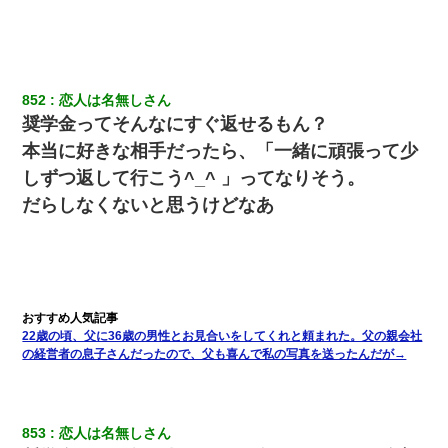
さっき嫁から、「愛しています」ってメールが届いた。俺も「愛
してます」って送ったら
旦那が長男のDNA鑑定をしたら血縁関係0%だった。旦那「やっぱ
りウワキしてたんだな…」長男「俺は誰の子供なの？」長女・次
男「ウワキ女！」
852
恋人は名無しさん
奨学金ってそんなにすぐ返せるもん？
本当に好きな相手だったら、「一緒に頑張って少
【衝撃】ヤンキー女に「サせて」って言った結果
しずつ返して行こう^_^ 」ってなりそう。
だらしなくないと思うけどなあ
10年ほど前、息子がまだ年中だった時に離婚したんだけど、一昨
年の暮れに突然息子が職場を訪ねてきた。
【悲報】姉と入浴中に大きくなってしまった結果ｗｗｗｗｗｗｗ
ｗ
旦那の元嫁「離婚したとはいえ、私が本来の妻。許可なく結婚す
22歳の頃、父に36歳の男性とお見合いをしてくれと頼まれた。父の親会社
るなんてどういう神経してるの？離婚届を記入して持って来い」
の経営者の息子さんだったので、父も喜んで私の写真を送ったんだが→
→笑いが止まらなくなり・・・
嫁に不倫されたから嫁と不倫相手に1000万の慰謝料請求した
853
恋人は名無しさん