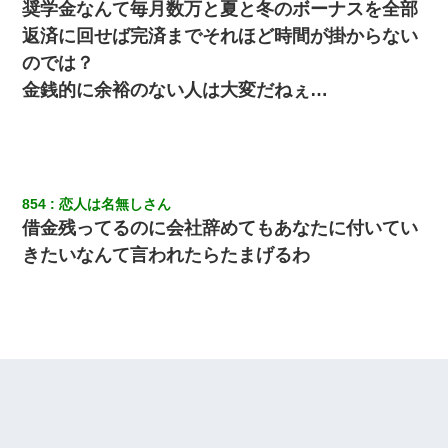
奨学金なんて毎月数万と夏と冬のボーナスを全部
妹が嘘つきな元カレと寄りを戻してしまったという話をしていた
返済に回せば完済までそれほど時間が掛からない
ら、旦那の顔が曇って雰囲気が一転。そそくさと話を切り上げて
いつもより早く寝付いてしまった…｜生活｜ワロタあんてな
のでは？
金銭的に余裕のない人は大変だねぇ…
デパートの外商『私さんだと名乗る女が、ツケで宝石を買おうと
していて…』私「！？」→ 翌日。ママ友たちの様子が微妙におか
しくなり・・・
【画像】女の子「お母さん！！私ようやくファッションモデルに
選ばれたの！絶対見に来てね！」→悲しい結果がこれ・・・
854
恋人は名無しさん
借金残ってるのに会社辞めてもあなたに付いてい
17年飼っていた犬が亡くなった。鼻水垂らし嗚咽する私に、猫が
きたいなんて言われたらたまげるわ
近づいて頭突きをしてきて…
元夫の連れ子「俺の結婚式の時くらい、母親としての責任を果た
そうとは思わないのか！」→どうも連れ子は…
[緊急]ベロベロの女に声をかけて行為してきた結果
放置子が病院送りになったらしい → 俺（二度と帰ってくるなよ…