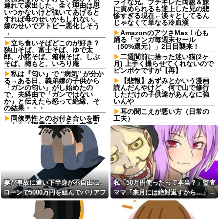
ライな兄。ブチギレた両親＆妹
連れて家出した。全く理由は思
に責められるも逆上した兄の悲
いつかないけど強いてあげると
惨すぎる現在←淡々としてるん
すれば母のせいかもしれない。
じゃなくて単なる冷血漢
嫁のせいでアトピー悪化しそう
→
AmazonのアツさMax！心も
踊る「マンガ毎週末セール
立ち食いそばどこのが好き？
（50%還元）」2日目襲来！
狭山そば、富士そば、ゆで太
郎、小諸そば、箱根そば、しぶ
二週間前に拾った迷い猫(2ヶ
そば、梅もと、いろり庵
月) 上手く撮らせてくれないので
ピンボケですが【再】
私は『匂い』で “病気” が分か
る→ある日、義弟嫁の子供から
【悲報】あずみとかいう漫画
「ガンの匂い」がし始めたの
読んだんやけど、何で山で修行
で、夫経由で「ガンではない
しただけの子供達があんなに強
か」と伝えたら怒って絶縁、そ
いんや
の結果・・・
耳の聞こえが悪い方（日常の
同僚男性とのお付き合いを断
工夫）
ったら「理屈に合わない主張を
上が就職で一人暮らしを始
振りかざす感情的なヒステリー
め、下は職人として弟子入りし
女」と言いふらされて・・・
て独り立ち。子供がいなくなっ
死ねだのクソ親父だのうるさ
た後、広い家に二人きりで全く
かった反抗期の娘が托卵だった
会話なし。私（このまま夫婦を
ことが発覚。嫁共々追放確定と
続けていく意味があるんだろう
なった途端に娘「」…はぁ？
か？）
【衝撃】若い女の子からする
【画像】その太ももでJCは無
妻が事故に遭い下半身が不自由に。
私「50万円使ったって本当？」監査
「甘い匂い」の正体、まさか分
理だろｗｗｗｗｗｗｗｗｗｗｗ
ローンで5000万円を組んでバリアフ
ママ「来月には絶対返すから…」→
からないDTなんておらんよな？
ｗｗ
よな？w w w w w w w w w w w
リーの家を建てた。だが俺には作戦
約束を信じて待った結果、警察に通
【訃報】名探偵コナン声優が
【驚愕】マチアプで会った外
死去 → 今トンデモナイことにな
があった
報することになり…
国人からまさかの『こう』言わ
ってる・・・