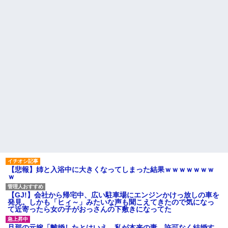
高校生がうちの車に傷をつけ
ね？」女性「私の物ですけ
た。管理人さんに連絡したらそ
ど？」→中身を確認した瞬間、
の家の親が来て謝ってくれた。
言い逃れできない状況になり…
夫「その程度のことで管理人に
家族の食事会で席を立った夫
話をしてことを大きくするとか
に冗談で「デザート取ってきて
おかしい」←は！？
ー(笑)」と話しかけたら、無言で
主な税金の成り立ちを調べて
手首を叩かれ落とされた
みたよ
間男「旦那と別れて俺と結婚
してよ」嫁「うーん…」間男(強
行突破してやる！) → 嫁「あー
朝帰りしちゃったよ……」俺
「おい」嫁「！！」
ハードオフに売っていた4万
4000円のフィギュアがヤバすぎ
るｗｗｗｗｗｗ「こんな高い
の？ｗｗ」「逆に超安い」
私「ちょっと、人の家の金庫
触らないでよ！」キチママ『そ
こに金庫があったから、開けて
みようとしただけ☆』義兄「泥
は出てけ！二度と来るな！」結
【悲報】姉と入浴中に大きくなってしまった結果ｗｗｗｗｗｗｗ
果・・・
ｗ
私「初めて飲む味だけどなん
のお茶？」彼「ちっ！」私「」
【GJ!】会社から帰宅中、広い駐車場にエンジンかけっ放しの車を
【GIF】JSのカンチョーワロ
発見。しかも「ヒィ～」みたいな声も聞こえてきたので気になっ
タ
て近寄ったら女の子がおっさんの下敷きになってた
後続車にクラクションを鳴ら
され彼氏が逆切れ。「何クラク
旦那の元嫁「離婚したとはいえ、私が本来の妻。許可なく結婚す