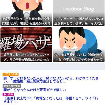
容に血の気が引いた話←完全に
アラフィフ正社員の男性が若
未読スルー見抜かれてて草
い20代の可愛い女の子以外には
挨拶をしない
旦那の祖父が亡くなった。私
「エプロン持って行った方がい
息子に『葵』と名付けたら、
いよね」旦那「余計な出費すん
初対面では必ず女の子だと思わ
約3万円が入ってた財布を拾い交番
オペレーター「中国人があなたのロ
な。そんなもん買うなら今後一
れる。同じ名前でも避けられな
切金を出さねぇぞ」私「え
に届けた私。警察から連絡が入りそ
座を利用しています」私「そんなは
かった勘違いとは…
っ…」
の金が私のものになった結果...
ずない！」→Amazonで買い物をし
私が事故にあったとき、枕元
イラスト・漫画関係の仕事し
でトメと私の保険金の使い道に
た後、とんでもない事態に…
てるんだけど、「拾い物です
ついて談笑してて愛情が冷め
が」とか言ってTwitterで勝手に
た。トメと無職の僕ちゃんで生
自分の画像を出されるのに違和
きてけよ
感を覚える。。
親父「ストレス解消に踊る
【速報】ユニクロの置くだけ
ぞ！」通行人「変質者がい
セルフレジ、スーパーにも導入
る！」警察「署まで来てもらい
近所奥に持ち去られた小さなバッ
今、俺は不倫している。関係が始ま
へ
ます」→まさか川へ飛び込む騒
グ。その中身が偽物だと分かった
りもう5年が経つがその不倫相手の
ぎになり…
コトメが女の子を出産したの
で義実家へアポ無し凸。「コト
時、どんな顔をするのか楽しみで…
スマホを見てしまい...
【は？】 停車中、車にぶつけ
メさんとこも女の子なんです
られた私「警察呼ぶ」相手のお
ね。女の子産むなんて女として
ばさん「今時間ないんだけど！
は不良品ですね。ま、不良品同
警察何分で来るの！？早くし
士仲良くしましょう。
妻「ずっと好きだった人と一緒になりたいから、わかれてくださ
ろ！怒」私「はぁ？」そこへ警...
い」→離婚後、娘と実家で生活してると…
【疑問】スポーツ漫画で退部
【爆笑動画】ママさん「新し
する奴が「俺たちは楽しくやり
い洗濯機買って1発目に回したら
たかったんだよ」って言い出す
コレw」←こwれwはw w w w w
妻が亡くなったんだけど正直ガチで嬉しい
理由ｗｗｗｗｗ
w w w w w
文系学部卒ってどんな仕事に
【画像】カリスマ美容師さ
【画像】女上司(30)「終電なくなったね…部屋くる？」ワイ「行
就くの？結局何で食っていくか
ん、ココリコ田中みたいなチー
きます！」
わからないんだけど...
牛を大変身させた結果がこちらw