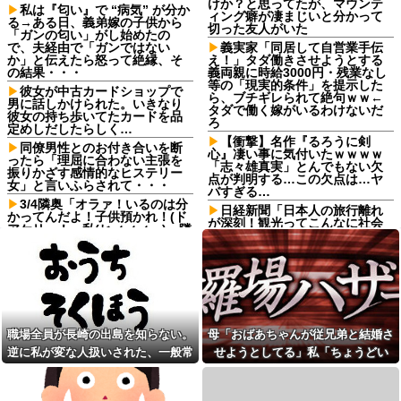
けか？と思ってたが、マウンテ
私は『匂い』で “病気” が分か
ィング癖が凄まじいと分かって
る→ある日、義弟嫁の子供から
切った友人がいた
「ガンの匂い」がし始めたの
で、夫経由で「ガンではない
義実家「同居して自営業手伝
か」と伝えたら怒って絶縁、そ
え！」タダ働きさせようとする
の結果・・・
義両親に時給3000円・残業なし
等の「現実的条件」を提示した
彼女が中古カードショップで
ら、ブチギレられて絶句ｗｗ←
男に話しかけられた。いきなり
タダで働く嫁がいるわけないだ
彼女の持ち歩いてたカードを品
ろ
定めしだしたらしく…
【衝撃】名作『るろうに剣
同僚男性とのお付き合いを断
心』凄い事に気付いたｗｗｗｗ
ったら「理屈に合わない主張を
「志々雄真実」とんでもない欠
振りかざす感情的なヒステリー
点が判明する…この欠点は…ヤ
女」と言いふらされて・・・
バすぎる…
3/4隣奥「オラァ！いるのは分
日経新聞「日本人の旅行離れ
かってんだよ！子供預かれ！(ド
が深刻！観光ってこんなに社会
アケリー！」私(ヒィィィ…)→隣
的価値があるのに、なんでお前
奥の旦那さんに相談したら逃げ
らは旅行いかないの？」
られた。夫に相談してもなにい
ってだこいつ。どうすれば…
ヤニねこ・みぃちゃん・のあ
先輩・もちづきさん「結婚して
鍵失くした男「45分だけ部屋
ください！」←どうする？他
に入れろ！何もしないから！」
→女子大生「無理です（警察呼
【画像あり】弱男「あの
びます）」→男「熱中症になれ
っ…！よかったらホテル…」女
職場全員が長崎の出島を知らない。
母「おばあちゃんが従兄弟と結婚さ
ってか！使えないな！」完全に...
「ぷっｗｗｗｗｗ」⇒！
逆に私が変な人扱いされた、一般常
せようとしてる」私「ちょうどい
焼肉店でノンアルコールビー
欠勤連絡してきた後輩を「未
ルを飲んだら2杯目で急性アルコ
読スルー」して強引に出勤させ
識だと思ってたのに
い、その話利用するわ」→3日後に
ール中毒になった。それで警察
た。無事に終わった夜、後輩か
まさかの展開…
と保健所を巻き込む騒ぎに…
ら届いた「意味深なLINE」の内