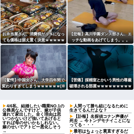
お弁当屋さん、消費税が１％になっ
【悲報】高川学園ダンス部さん、エ
ても価格は据え置く決意ｗｗｗｗｗ
ッチな動画をあげてしまう。。。
ｗ
【驚愕】中国女さん、大学四年間で
【苦痛】採精室とかいう男性の尊厳
変わりすぎてしまうｗｗｗｗｗｗ(※
破壊される部屋ｗｗｗｗｗｗｗｗｗ
画像あり)
ｗｗｗ
4/6私、結婚したい職業NO.1の
人間って勝ち組になるために
公務員なんですけど、嫁が子供
生きてるんだよな？
連れて家出した。全く理由は思
【訃報】名探偵コナン声優が
いつかないけど強いてあげると
死去 → 今トンデモナイことにな
すれば母のせいかもしれない。
ってる・・・
嫁のせいでアトピー悪化しそう
→
最初はちょっと素直すぎるだ