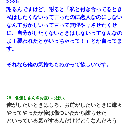
>>25
妻が亡くなったんだけど正直ガチで嬉しい
謝るんですけど、謝ると「私と付き合ってるとき
私はしたくないって言ったのに恋人なのにしない
小2の頃、妹と昼寝してたら家が火事になってて気づくと逃げ場が
なかった。妹を抱き締めて「ﾀﾋんじゃうよ」って泣いてたら…
なんておかしいって言って無理やりさせたくせ
に、自分がしたくないときはしないってなんなの
放置子が病院送りになったらしい → 俺（二度と帰ってくるなよ…
嫁を半身不随にしやがった恨みは、正直こんなもんじゃ晴れな
よ！襲われたとかいっちゃって！」とか言ってま
い）
す。
17年飼っていた犬が亡くなった。鼻水垂らし嗚咽する私に、猫が
近づいて頭突きをしてきて…
それなら俺の気持ちもわかって欲しいです。
クラスで一人無口で誰とも話さない男子がいた。→修学旅行に来
なかったその男子に女子達がお土産を渡した。5分後…
28
名無しさん＠お腹いっぱい。
私『貯金貯まったし、やっと家建てられるね！』夫「実家を二世
帯住宅にした。それに貯金使った」→私『離婚しよう』夫「え
俺がしたいときはしろ、お前がしたいときに嫌々
っ」私『使った貯金はあげるから』→すると…
やってやったが俺は傷ついたから謝らせた
といっている気がするんだけどどうなんだろう
[緊急]ベロベロの女に声をかけて行為してきた結果