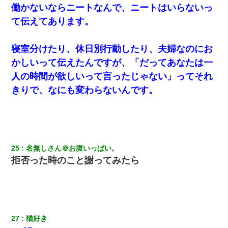
働かないならニートなんで、ニートはいらないっ
婚活パーティーでよく会う美女がいた。こんな完璧な容姿を持っ
てしても結婚て難しいんだなぁ…と思ってた
て伝えてあります。
何年か前に妹は離婚している。当時生まれた姪が義弟の子じゃな
寝室分けたり、休日別行動したり、夫婦なのにお
かったため妹有責での離婚になり…
かしいって伝えたんですが、「だってあなたは一
人の時間が欲しいって言ったじゃない」ってそれ
彼女(37)の情欲がえげつない件ｗｗｗｗｗｗｗ
きりで、なにも変わらないんです。
【まぬけ】夫「離婚だ！」私「わかった。で？」夫「慰謝料
だ！」私「いいけど弁護士通して。私も請求する」夫「」
私「まとめ買いして冷凍ストックしてる」Ａ「ずるい！クレク
25
名無しさん＠お腹いっぱい。
レ！」私「なんでよ」Ａ「ケーチ！バーカ！」→ 後日、Ａ旦那が
凸してきた
拒否った時のこと謝ってみたら
居酒屋にて。兄の紹介者「お酒飲みなって」私「未成年なので無
理です！」酷すぎるワードの連発で、耐えきれず店員に5千円を渡
し「お勘定です。逃がして下さい」その後、録音内容を父に聞か
せたら...
27
猫好き 