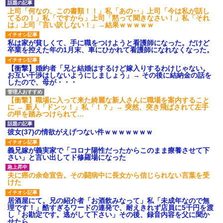
w w w w w w w w w w
映画デートの予定をドタキャ
上司「何なの、この書類！！」私「あの‥」上司「今は私が話し
ンされて、見てない映画のチケ
【画像】令和最新版の宇垣美
てるの！」私「ですから」上司「黙って聞きなさい！」私「それ
代を奢らされて、これはダメだ
里さん←こう言うのでいいんだ
は」上司「言い訳しない！」→結果ｗｗｗｗｗ
と思って別れたよ
よが目一杯詰まってると話題にw
w w w w w w w w
義実家「同居して自営業手伝
私は家が貧しくて、手に職をつけようと看護師になった。だけど
え！」タダ働きさせようとする
【画像】ディズニーのおいな
卒業を控えた年の1月末、車にひかれて看護師になれなくなった。
義両親に時給3000円・残業なし
り巻（600円）、流石にアレすぎ
等の「現実的条件」を提示した
て賛否両論の大炎上をしてしま
ら、ブチギレられて絶句ｗｗ←
【衝撃】婚約者「兄と結婚はするけど嫁入りするわけじゃない。
うw w w w w w w
タダで働く嫁がいるわけないだ
お互い干渉はしないようにしましょう」→ その後に結納金の話を
【衝撃】ジャンポケ斉藤の被
ろ
したので、母が・・・
害女性「バウムクーヘン売った
部下に厳しく、人付き合いも
りTikTokライブしててムカつい
悪い上司は陰口の対象によくな
たから示談しなかった」←コレ
【衝撃】職場に入って来た綺麗な新人さんに職場を案内すること
っていたが・・・
ってさ…
に → 新人「ドンッ！」私「！？」→ 突然、突き飛ばされて左手
お盆になると旦那の祖父母宅
の甲を踏みつけられて…
【悲報】 ワイ「ラーメン一袋
に５泊くらいさせられる。旦那
だけじゃ足らんわ！二袋作った
は「行かなくていいよ」って言
ろ！」→結果ｗｗｗ
彼女(37)の情欲がえげつない件ｗｗｗｗｗｗｗ
うんだけどトメに誘われると断
ハードオフに売っていた4万
れなくなってしまう
4000円のフィギュアがヤバすぎ
義兄嫁が義実家で「コロナ陽性だったからこのまま療養させて下
主な税金の成り立ちを調べて
るｗｗｗｗｗｗ「こんな高い
さい」と言い出してド修羅場になった
みたよ
の？ｗｗ」「逆に超安い」
私「ちょっと、人の家の金庫
夫に癌の余命宣告。その闘病中に長女から信じられない言葉を受
触らないでよ！」キチママ『そ
けた
こに金庫があったから、開けて
みようとしただけ☆』義兄「泥
居酒屋にて。兄の紹介者「お酒飲みなって」私「未成年なので無
は出てけ！二度と来るな！」結
理です！」酷すぎるワードの連発で、耐えきれず店員に5千円を渡
果・・・
し「お勘定です。逃がして下さい」その後、録音内容を父に聞か
私「初めて飲む味だけどなん
せたら...