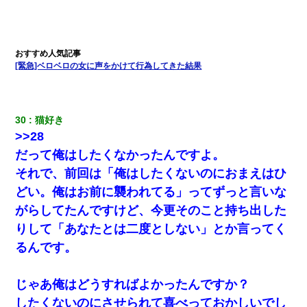
出張中の旦那から『フリンしやがって、このクズ』と電話が。私
「本当に家まで来たの？証拠は？」旦那「俺の言葉が信じられな
いのか！」→ 離婚後
[緊急]ベロベロの女に声をかけて行為してきた結果
【GJ!】会社から帰宅中、広い駐車場にエンジンかけっ放しの車を
発見。しかも「ヒィ～」みたいな声も聞こえてきたので気になっ
て近寄ったら女の子がおっさんの下敷きになってた
30
猫好き 
ホテルに泊まったんだけど従業員が最悪だった。折角の旅行で何
>>28
故私が怒鳴られなきゃいけなかったのだ
だって俺はしたくなかったんですよ。
私（23）冗談のつもりで上司（27）に胸を揉ませた結果・・・
それで、前回は「俺はしたくないのにおまえはひ
どい。俺はお前に襲われてる」ってずっと言いな
３２歳俺「ずっと好きでした！！付き合って下さい！」 ２５歳
がらしてたんですけど、今更そのこと持ち出した
彼女「うん！！絶対幸せになろうね！！！！」 → ７年後ｗｗ
ｗｗｗ
りして「あなたとは二度としない」とか言ってく
るんです。
体中に赤い蕁麻疹みたいなのができて、皮膚科にいったら「ジベ
ル薔薇色ひこう疹」という症状だと言われた
じゃあ俺はどうすればよかったんですか？
したくないのにさせられて喜べっておかしいでし