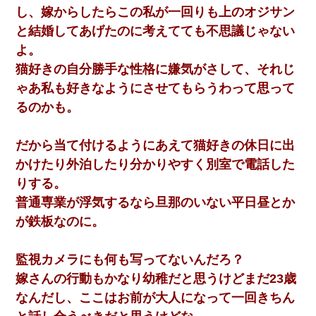
て知ってる？」
し、嫁からしたらこの私が一回りも上のオジサン
と結婚してあげたのに考えてても不思議じゃない
見合いにて。嫁「はじめまして」俺「失礼ですが○○さんご本人で
よ。
すか？」
猫好きの自分勝手な性格に嫌気がさして、それじ
ゃあ私も好きなようにさせてもらうわって思って
童貞俺、宅飲みした女友達2人を家に泊めた結果ｗｗｗｗｗｗ
るのかも。
デパートの外商『私さんだと名乗る女が、ツケで宝石を買おうと
していて…』私「！？」→ 翌日。ママ友たちの様子が微妙におか
だから当て付けるようにあえて猫好きの休日に出
しくなり・・・
かけたり外泊したり分かりやすく別室で電話した
りする。
【復讐】義兄嫁「生活費、足りない分を貸してほしい」私「貸す
わけないでしょｗｗｗｗ」→ 理由を話したら泣き出して・・私
普通専業が浮気するなら旦那のいない平日昼とか
（あまりにも希望通り）
が鉄板なのに。
日曜日、会社の窓を見ると同僚の姿。俺（あれ？ディズニーシー
じゃ？）→俺電話「今何してんの？」同僚「シーで並んでるこ
監視カメラにも何も写ってないんだろ？
と！」俺「会社にいない？」→次の瞬間、すごい鳥肌が立った
嫁さんの行動もかなり幼稚だと思うけどまだ23歳
なんだし、ここはお前が大人になって一回きちん
彼にプロポーズされたんだけど、実は資産家だと知って婚約破棄
した。B子「A男くんと別れたって本当？私が付き合ってもい