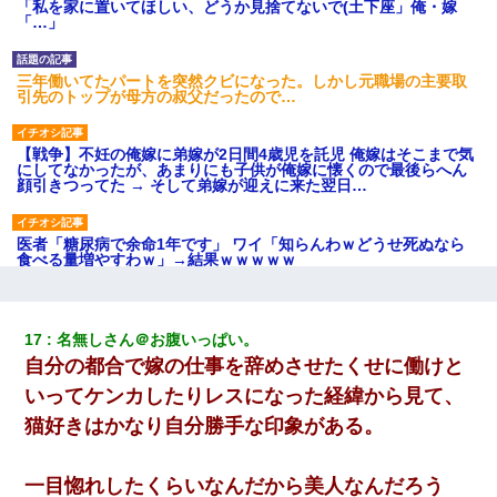
「私を家に置いてほしい、どうか見捨てないで(土下座」俺・嫁
「…」
三年働いてたパートを突然クビになった。しかし元職場の主要取
引先のトップが母方の叔父だったので…
【戦争】不妊の俺嫁に弟嫁が2日間4歳児を託児 俺嫁はそこまで気
にしてなかったが、あまりにも子供が俺嫁に懐くので最後らへん
顔引きつってた → そして弟嫁が迎えに来た翌日…
医者「糖尿病で余命1年です」 ワイ「知らんわｗどうせ死ぬなら
食べる量増やすわｗ」→結果ｗｗｗｗｗ
元旦那から復縁要請。息子「最新型のiPhoneも買えない貧乏は嫌
だ、再婚して」私「なら父親と暮らせ」息子「やった＾＾」私
17
名無しさん＠お腹いっぱい。
（もう手遅れだったんだな…）
自分の都合で嫁の仕事を辞めさせたくせに働けと
いってケンカしたりレスになった経緯から見て、
男だけどリベンジポノレノの被害者になって未だに人生が立ち直
せない
猫好きはかなり自分勝手な印象がある。
嫁が弁護士を連れてきて「悪いと思うなら慰謝料を払って離婚し
一目惚れしたくらいなんだから美人なんだろう
ろ」→ 俺「完全に恐喝になってますね」「お前、これが詐欺だっ