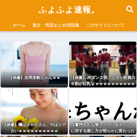
ふよふよ速報。
ホーム
鬼女・気団まとめ用語集
このサイトについて
【画像】吉岡里帆ちゃんｗｗ
【画像】JKダンス部、なぜか部員の
８割が巨乳
ｗｗｗｗｗｗｗｗｗｗ
ｗｗｗ
【画像】磯山さやかさん、やはりデ
【驚愕】おな禁してから女子のワイ
カいｗｗｗｗｗｗｗｗｗｗ
に対する接し方が明らかに変わった
wwww