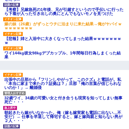
のお茶？」彼「ちっ！」私「」
【GIF】JSのカンチョーワロ
【考察】兄嫁急死の1年後、兄が引越すというので手伝いに行った
タ
ら下着が入った引き出しの奥にとんでもないモノを見つけた
後続車にクラクションを鳴ら
され彼氏が逆切れ。「何クラク
嫁の妹（26歳）がずっとウチに泊まりに来た結果→俺がヤバイｗ
ション鳴らしてんだ！降りてこ
ｗｗｗｗｗｗｗ
いよ！」と怒鳴りだし...
【衝撃】報酬100万円超の治験
【悲報】姉と入浴中に大きくなってしまった結果ｗｗｗｗｗｗｗ
募集がこちらｗｗｗｗｗ(※画像
ｗ
あり)
【ネット騒然】惨殺されたタ
ワイ144kg彼女98kgデブカップル、1年間毎日行為しまくった結
ワマン頂き女子のこの動画、す
果
げえええええｗｗｗｗｗｗｗｗ
ｗｗｗ
【愕然】白のクラウン俺氏、
高速道路左車線を制限速度で走
った結果wwwwwwwwwwww
出張中の旦那から『フリンしやがって、このクズ』と電話が。私
百年の恋12-899 食べた量を
「本当に家まで来たの？証拠は？」旦那「俺の言葉が信じられな
張り合ってくる
いのか！」→ 離婚後
【悲報】佐藤輝明・・・２軍
でも盛大にやらかす←あまり悲
32歳ワイ、34歳の可愛い女と付き合うも現実を知ってしまい無事
しませないでくれ
死亡・・・
朝起きたら嫁がいなかった。俺（嫁も嫁実家も電話に出ない…不
安だ）→ 仕事を早退して帰宅すると、嫁と嫁両親と知らない男が
２人・・・