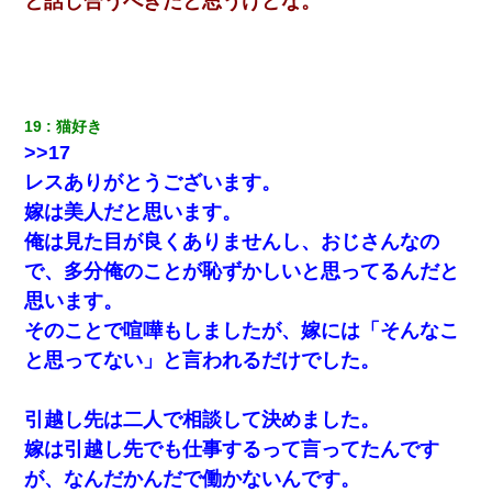
と話し合うべきだと思うけどな。
い？」
【悲報】嫁がワイのこと嫌いっぽいから単身赴任した結果
昨日37歳のおばさんと行為したんだけどめちゃくちゃだった
19
猫好き 
>>17
レスありがとうございます。
小学生の妹が20代の弟とチューしてるのに、見て見ぬふりの親を
見てから実家を出た。それから15年、妹が弟の子を妊娠したらし
嫁は美人だと思います。
くもう堕胎できない月なんだと母から連絡がきた…｜生活｜ワロ
タあんてな
俺は見た目が良くありませんし、おじさんなの
で、多分俺のことが恥ずかしいと思ってるんだと
新卒の女性社員に1年半ストーカーされていた。俺「マジで怖い」
思います。
上司「話をしてみる」→女性社員「実は10数年前に…」
そのことで喧嘩もしましたが、嫁には「そんなこ
と思ってない」と言われるだけでした。
転職先が決まったので退職の意思を伝えたら。上司「無責任」
「簡単には辞めさせない」私（どうせ辞めるし…）→ 思いっきり
反論をしてみた
引越し先は二人で相談して決めました。
【考察】兄嫁急死の1年後、兄が引越すというので手伝いに行った
嫁は引越し先でも仕事するって言ってたんです
ら下着が入った引き出しの奥にとんでもないモノを見つけた
が、なんだかんだで働かないんです。