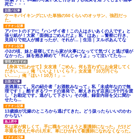
【衝撃】報酬100万円超の治験
死亡・・・
募集がこちらｗｗｗｗｗ(※画像
あり)
ケーキバイキングにいた単独の50くらいのオッサン、強烈だっ
【ネット騒然】惨殺されたタ
た。
ワマン頂き女子のこの動画、す
げえええええｗｗｗｗｗｗｗｗ
アパートのドアに『ハンザイ者！この人はさいあくの人です』と
ｗｗｗ
張り紙が！大家「面倒はごめんだよ」私「はあ」→警察に行き、
【愕然】白のクラウン俺氏、
見回りで犯人が捕まったが、それが…｜生活｜ヌルポあんてな
高速道路左車線を制限速度で走
った結果wwwwwwwwwwww
小2の頃、妹と昼寝してたら家が火事になってて気づくと逃げ場が
百年の恋12-899 食べた量を
なかった。妹を抱き締めて「ﾀﾋんじゃうよ」って泣いてたら…
張り合ってくる
【悲報】佐藤輝明・・・２軍
【身体で払わせて】女友達「ごめん、何も言わずにお金貸してく
でも盛大にやらかす←あまり悲
ださい……」俺「いいよ！いくら？」女友達「10万円ぐら
しませないでくれ
い……」俺「ほい！10万！」→
居酒屋にて。兄の紹介者「お酒飲みなって」私「未成年なので無
理です！」酷すぎるワードの連発で、耐えきれず店員に5千円を渡
し「お勘定です。逃がして下さい」その後、録音内容を父に聞か
せたら...
13歳娘が元嫁のところから逃げてきた。どう扱ったらいいのかわ
からない
私は家が貧しくて、手に職をつけようと看護師になった。だけど
卒業を控えた年の1月末、車にひかれて看護師になれなくなった。