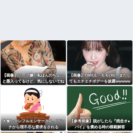
【画像】ソープ嬢「私ほんのちょっ
【画像】TWICE・モモ(30)、またし
と墨入ってるけど、気にしないでね
てもエチエチボデーを披露wwwww
」ﾊﾟｼｬ
wwwww
大食いインフルエンサーさん、アン
【参考画像】脱がしたら『残念オ●
チから理不尽な要求をされる
パイ』を褒める時の模範解答