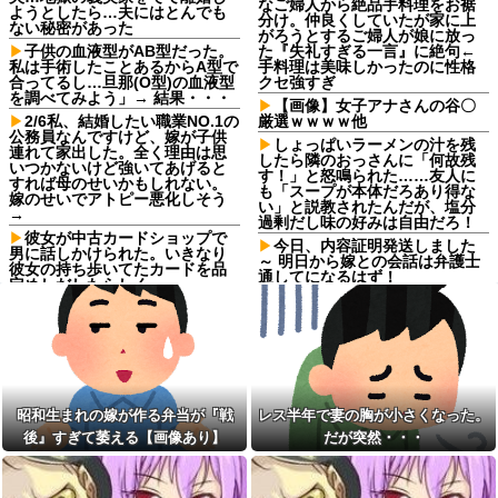
なご婦人から絶品手料理をお裾
ようとしたら…夫にはとんでも
分け。仲良くしていたが家に上
ない秘密があった
がろうとするご婦人が娘に放っ
子供の血液型がAB型だった。
た『失礼すぎる一言』に絶句←
私は手術したことあるからA型で
手料理は美味しかったのに性格
合ってるし…旦那(O型)の血液型
クセ強すぎ
を調べてみよう」→ 結果・・・
【画像】女子アナさんの谷〇
2/6私、結婚したい職業NO.1の
厳選ｗｗｗｗ他
公務員なんですけど、嫁が子供
しょっぱいラーメンの汁を残
連れて家出した。全く理由は思
したら隣のおっさんに「何故残
いつかないけど強いてあげると
す！」と怒鳴られた……友人に
すれば母のせいかもしれない。
も「スープが本体だろあり得な
嫁のせいでアトピー悪化しそう
い」と説教されたんだが、塩分
→
過剰だし味の好みは自由だろ！
彼女が中古カードショップで
今日、内容証明発送しました
男に話しかけられた。いきなり
～ 明日から嫁との会話は弁護士
彼女の持ち歩いてたカードを品
通してになるはず！
定めしだしたらしく…
【悲報】ショートスリーパー
【後編】フードコートで鉢合
堀大輔さん、誹謗中傷コメント
わせした託児ママに「食べてい
が1万件を越えて号泣してしまう
る間でいいから」と子供を押し
ｗｗｗｗｗ
付けられた。本当に食べてる間
だけ見て、店に迷子として預け
閲覧注意！実在する事故物件
たら…
を監視するお仕事｜『日本事故
物件監視協会3 -Japan
激辛チャレンジの契約書にサ
昭和生まれの嫁が作る弁当が『戦
レス半年で妻の胸が小さくなった。
Stigmatized Property-』【花京
インし、チャレンジしたらとん
院ちえり】[2026.08.08]
後』すぎて萎える【画像あり】
だが突然・・・
でもない事態になった。救急車
運ばれ胃の洗浄や入院2日で10万
イラスト・漫画関係の仕事し
超えて...
てるんだけど、「拾い物です
が」とか言ってTwitterで勝手に
養子だと知った10歳の息子か