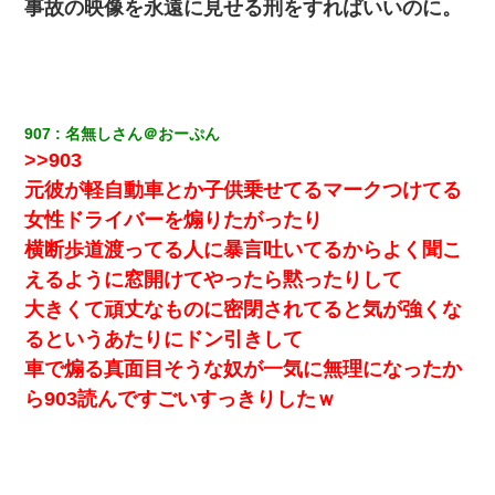
私「まとめ買いして冷凍ストックしてる」Ａ「ずるい！クレク
事故の映像を永遠に見せる刑をすればいいのに。
レ！」私「なんでよ」Ａ「ケーチ！バーカ！」→ 後日、Ａ旦那が
凸してきた
【衝撃】ヤンキー女に「サせて」って言った結果
907
名無しさん＠おーぷん
【戦争】不妊の俺嫁に弟嫁が2日間4歳児を託児 俺嫁はそこまで気
>>903
にしてなかったが、あまりにも子供が俺嫁に懐くので最後らへん
顔引きつってた → そして弟嫁が迎えに来た翌日…
元彼が軽自動車とか子供乗せてるマークつけてる
女性ドライバーを煽りたがったり
我が家のガレージに見知らぬ車。俺「もしもし、玄関にもシャッ
横断歩道渡ってる人に暴言吐いてるからよく聞こ
ターリモコンあるだろ？DOWNのボタン押してｗ」→ 待つこと１
時間弱・・・
えるように窓開けてやったら黙ったりして
大きくて頑丈なものに密閉されてると気が強くな
妹が嘘つきな元カレと寄りを戻してしまったという話をしていた
るというあたりにドン引きして
ら、旦那の顔が曇って雰囲気が一転。そそくさと話を切り上げて
いつもより早く寝付いてしまった…｜生活｜ワロタあんてな
車で煽る真面目そうな奴が一気に無理になったか
ら903読んですごいすっきりしたｗ
ワイアラサー主婦、昨晩久しぶりに夫と致した結果ｗｗｗｗｗ
見合いにて。嫁「はじめまして」俺「失礼ですが○○さんご本人で
すか？」