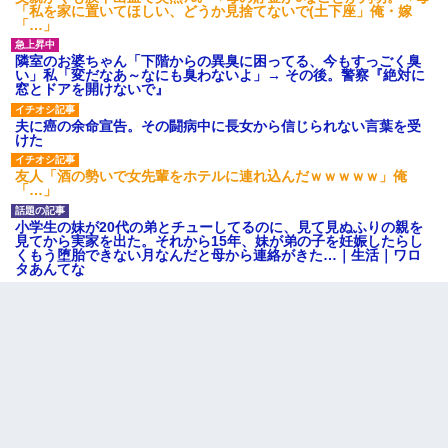
「私を家に置いてほしい、どうか見捨てないで(土下座」俺・嫁
嫁の妹（26歳）がずっとウチに泊まりに来た結果→俺がヤバイｗ
「…」
ｗｗｗｗｗｗｗ
隣室のお婆ちゃん「下階からの異臭に困ってる、今もすっごく臭
い」私「変だなあ～なにも臭わないよ」→ その後。警察『絶対に
私「結婚やめるわ」 婚約者「え？なんでなんで？」 → 放置した
窓とドアを開けないで』
結果…｜生活｜ワロタあんてな
夫に癌の余命宣告。その闘病中に長女から信じられない言葉を受
けた
彼女(37)の情欲がえげつない件ｗｗｗｗｗｗｗ
友人「酒の勢いで女先輩をホテルに連れ込んだｗｗｗｗｗ」俺
「…」
【画像】女の子「お母さん！！私ようやくファッションモデルに
選ばれたの！絶対見に来てね！」→悲しい結果がこれ・・・
小学生の妹が20代の弟とチューしてるのに、見て見ぬふりの親を
見てから実家を出た。それから15年、妹が弟の子を妊娠したらし
くもう堕胎できない月なんだと母から連絡がきた…｜生活｜ワロ
タあんてな