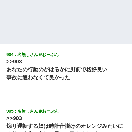
養子縁組してアメリカに子供を連れ帰った。→9・11で叔母夫婦が
亡くなってしまい…
童貞俺、宅飲みした女友達2人を家に泊めた結果ｗｗｗｗｗｗ
宅飲みで女友達の乳を見てしまった・・・
ナンパにほいほい付いていった私、地獄に落ちる
904
名無しさん＠おーぷん
>>903
あなたの行動のがはるかに男前で格好良い
妻「ずっと好きだった人と一緒になりたいから、わかれてくださ
い」→離婚後、娘と実家で生活してると…
事故に遭わなくて良かった
新築の家で。クラクラするくらいの「白粉の匂い」が鼻につくも
嫁＆娘「そんな匂いしない…」ある日、友人奥「素敵なアンティ
ークですね！」俺（！？）
905
名無しさん＠おーぷん
新卒の女性社員に1年半ストーカーされていた。俺「マジで怖い」
上司「話をしてみる」→女性社員「実は10数年前に…」
>>903
煽り運転する奴は時計仕掛けのオレンジみたいに