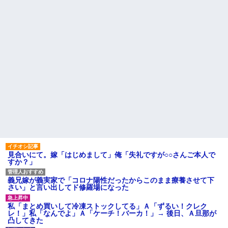
見合いにて。嫁「はじめまして」俺「失礼ですが○○さんご本人で
すか？」
義兄嫁が義実家で「コロナ陽性だったからこのまま療養させて下
さい」と言い出してド修羅場になった
私「まとめ買いして冷凍ストックしてる」Ａ「ずるい！クレク
レ！」私「なんでよ」Ａ「ケーチ！バーカ！」→ 後日、Ａ旦那が
凸してきた