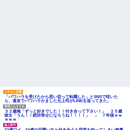
た。それは慣れてるので別にい
のメリットがあるの」「そんな
いが……その後→
に大変なら育児やめれば？」冗
談で言ったのに本気に取られて
【衝撃】 ワイ、保険金2億円と
離婚を言い渡された
遺産6000万円を相続したら「こ
う」なった・・・
彼女と結婚の話をしていた時
に言われたことが衝撃だった
スーパーで小エビの天ぷら
（１２尾入り４８０円）を買っ
主な税金の成り立ちを調べて
た。レジ係の人「５７６０円で
みたよ
す」私「えっ！？間違いじゃな
いですか？」レジ「いや、４８...
ハードオフに売っていた4万
4000円のフィギュアがヤバすぎ
るｗｗｗｗｗｗ「こんな高い
の？ｗｗ」「逆に超安い」
私「ちょっと、人の家の金庫
触らないでよ！」キチママ『そ
こに金庫があったから、開けて
みようとしただけ☆』義兄「泥
は出てけ！二度と来るな！」結
果・・・
私「初めて飲む味だけどなん
「パワハラを受けたから思い切って転職した」とSNSで呟いた
のお茶？」彼「ちっ！」私「」
ら、速攻でパワハラかました元上司がLINEを送ってきた。
【GIF】JSのカンチョーワロ
タ
３２歳俺「ずっと好きでした！！付き合って下さい！」 ２５歳
後続車にクラクションを鳴ら
彼女「うん！！絶対幸せになろうね！！！！」 → ７年後ｗｗ
され彼氏が逆切れ。「何クラク
ｗｗｗ
ション鳴らしてんだ！降りてこ
いよ！」と怒鳴りだし...
32歳ワイ、34歳の可愛い女と付き合うも現実を知ってしまい無事