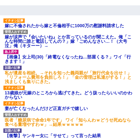
小学生の息子が急に様子がおかしくなった。私「理由を聞いても
『わかんない！』って怒鳴り付けてくるし、困っってる」旦那
「話してみるよ」→ 後日・・・
嫁に不倫されたから嫁と不倫相手に1000万の慰謝料請求した
嫁が涙声で『会いたいね』とか言っているのが聞こえた。俺「こ
嫁が弁護士を連れてきて「悪いと思うなら慰謝料を払って離婚し
んな時間に誰と電話してんの？」嫁「ごめんなさい…！（大号
ろ」→ 俺「完全に恐喝になってますね」「お前、これが詐欺だっ
泣」俺（キターー）→
て知ってる？」
【画像】女上司(30)「終電なくなったね…部屋くる？」ワイ「行
きます！」
【修羅場】彼女親「カスな家柄のヤツなんかと家族になるのはご
めんだ」俺「じゃあ別れます…」→ 彼女「なんで言い返してくれ
私が遺産を相続。→それを知った義両親が「旅行代金を出せ！」
なかったの？（泣」
「リフォーム費用を負担しろ！」「金の管理は私達がする！」と
浅ましくも集りにきた。
旦那の元嫁「離婚したとはいえ、私が本来の妻。許可なく結婚す
13歳娘が元嫁のところから逃げてきた。どう扱ったらいいのかわ
るなんてどういう神経してるの？離婚届を記入して持って来い」
からない
→笑いが止まらなくなり・・・
妻が亡くなったんだけど正直ガチで嬉しい
アパートのドアに『ハンザイ者！この人はさいあくの人です』と
医者「糖尿病で余命1年です」 ワイ「知らんわｗどうせ死ぬなら
張り紙が！大家「面倒はごめんだよ」私「はあ」→警察に行き、
食べる量増やすわｗ」→結果ｗｗｗｗｗ
見回りで犯人が捕まったが、それが…｜生活｜ヌルポあんてな
【衝撃】ヤンキー女に「サせて」って言った結果