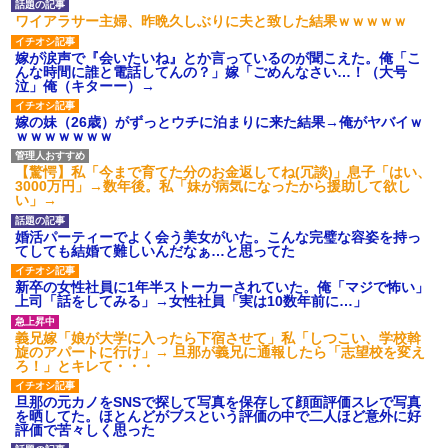
ワイアラサー主婦、昨晩久しぶりに夫と致した結果ｗｗｗｗｗ
嫁が涙声で『会いたいね』とか言っているのが聞こえた。俺「こ
んな時間に誰と電話してんの？」嫁「ごめんなさい…！（大号
泣」俺（キターー）→
嫁の妹（26歳）がずっとウチに泊まりに来た結果→俺がヤバイｗ
ｗｗｗｗｗｗｗ
【驚愕】私「今まで育てた分のお金返してね(冗談)」息子「はい、
3000万円」→数年後。私「妹が病気になったから援助して欲し
い」→
婚活パーティーでよく会う美女がいた。こんな完璧な容姿を持っ
てしても結婚て難しいんだなぁ…と思ってた
新卒の女性社員に1年半ストーカーされていた。俺「マジで怖い」
上司「話をしてみる」→女性社員「実は10数年前に…」
義兄嫁「娘が大学に入ったら下宿させて」私「しつこい、学校斡
旋のアパートに行け」→ 旦那が義兄に通報したら「志望校を変え
ろ！」とキレて・・・
旦那の元カノをSNSで探して写真を保存して顔面評価スレで写真
を晒してた。ほとんどがブスという評価の中で二人ほど意外に好
評価で苦々しく思った