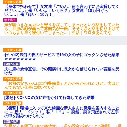
【驚愕】5000円でＪＫと行為してきたが後悔しかない…
【身体で払わせて】女友達「ごめん、何も言わずにお金貸してく
ださい……」俺「いいよ！いくら？」女友達「10万円ぐら
い……」俺「ほい！10万！」→
婚活パーティーでよく会う美女がいた。こんな完璧な容姿を持っ
てしても結婚て難しいんだなぁ…と思ってた
妹が嘘つきな元カレと寄りを戻してしまったという話をしていた
ら、旦那の顔が曇って雰囲気が一転。そそくさと話を切り上げて
いつもより早く寝付いてしまった…｜生活｜ワロタあんてな
夫に癌の余命宣告。その闘病中に長女から信じられない言葉を受
けた
父が他界→父のフリン相手『どうか相続を放棄して下さい、昔の
わい(42)渋谷の夜のサービスで19の女の子にゴックンさせた結果
ことは謝ります。ごめんなさい…』私「お子さんはフリン略奪婚
ｗｗｗｗｗｗｗｗ
って知ってるの？」相手『 』結果→
夫に癌の余命宣告。その闘病中に長女から信じられない言葉を受
けた
ずっとニートだと思ってた同居の義弟が投資で旦那より稼いでる
とか知らなかった…
「お前の父ちゃんは自宅警備員」とかからかわれたけど、実はと
んでもない仕事に就いていた
私（23）冗談のつもりで上司（27）に胸を揉ませた結果・・・
[緊急]ベロベロの女に声をかけて行為してきた結果
【衝撃】職場に入って来た綺麗な新人さんに職場を案内すること
【衝撃】ある工場に配属すると、女の人がみんな退職してしま
に → 新人「ドンッ！」私「！？」→ 突然、突き飛ばされて左手
う。会社「仕事がハードだし田舎で娯楽も少ないからキツイの
の甲を踏みつけられて…
か…」→ 実際は違った
父親がくも膜下出血で突然ﾀﾋ。→母の貯金が0なことが判明。→母