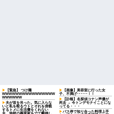
【緊急】 つけ麺
【画像】美容室に行った女
WWWWWWWWWWWWWWWW
子、不満げ･･････！！
WWWWWW
【訃報】名探偵コナン声優が
夫が首を吊った。気に入らな
死去 → 今トンデモナイことにな
いと私を殴るウトとそれを傍観
ってる・・・
するトメに生活費をくれない
バス停で知り合った料理上手
夫…地獄の義実家をでて離婚し