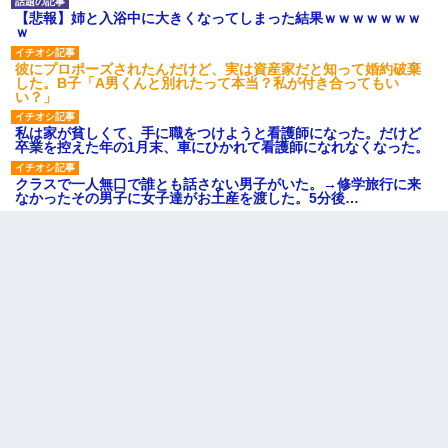
【悲報】姉と入浴中に大きくなってしまった結果ｗｗｗｗｗｗｗ
ｗ
彼にプロポーズされたんだけど、実は資産家だと知って婚約破棄
した。B子「A男くんと別れたって本当？私が付き合ってもい
い？」
私は家が貧しくて、手に職をつけようと看護師になった。だけど
卒業を控えた年の1月末、車にひかれて看護師になれなくなった。
クラスで一人無口で誰とも話さない男子がいた。→修学旅行に来
なかったその男子に女子達がお土産を渡した。5分後…