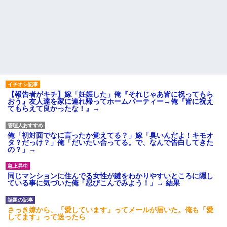
【報告者がキチ】嫁「妊娠した」俺『それじゃあ皆に祝ってもら
おう』友人達を家に連れ帰ってホームパーティー→俺『皆に祝え
てもらえて良かったな！』→
俺「初対面でなに言ったか覚えてる？」嫁「臭いんだよ！キモオ
タ？だっけ？」俺「だいたい合ってる。で、なんで告白してきた
の？」→
同じマンションに住んでる女性が鍵をわかりやすいところに隠し
ている事に気づいた俺「忍びこんでみよう！」→ 結果
さっき嫁から、「愛しています」ってメールが届いた。俺も「愛
してます」って送ったら