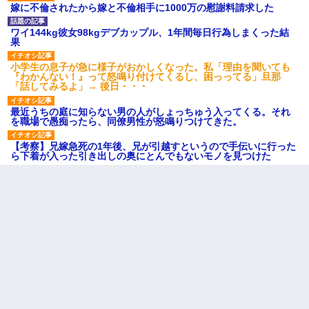
嫁に不倫されたから嫁と不倫相手に1000万の慰謝料請求した
ワイ144kg彼女98kgデブカップル、1年間毎日行為しまくった結
果
小学生の息子が急に様子がおかしくなった。私「理由を聞いても
『わかんない！』って怒鳴り付けてくるし、困っってる」旦那
「話してみるよ」→ 後日・・・
最近うちの庭に知らない男の人がしょっちゅう入ってくる。それ
を職場で愚痴ったら、同僚男性が怒鳴りつけてきた。
【考察】兄嫁急死の1年後、兄が引越すというので手伝いに行った
ら下着が入った引き出しの奥にとんでもないモノを見つけた