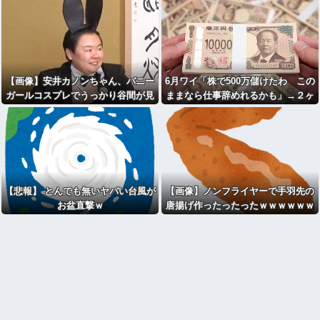
【画像】安井カノンちゃん、バニー
6月ワイ「株で500万儲けたわ この
ガールコスプレでうっかり谷間が見
ままなら仕事辞めれるかも」→２ヶ
えてしまう
月後...
【悲報】 とんでも無いヤバい台風が
【画像】ノンフライヤーで手羽先の
お盆直撃ｗ
唐揚げ作ったったったｗｗｗｗｗｗ
ｗ