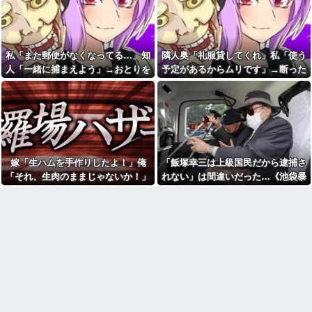
自分の画像を出されるのに違和
ら「本当の親に会いたい」と相
感を覚える。。
談された。正直に答えたら夫婦
関係が急変して…
しょっぱいラーメンの汁を残
したら隣のおっさんに「何故残
裁判中に間男の勤務先へ訴状
す！」と怒鳴られた……友人に
のコピーを送ったら、相手側が
私「また郵便がなくなってる…」知
隣人奥「礼服貸してくれ」私「使う
も「スープが本体だろあり得な
名誉毀損だと猛反発。裁判官ま
い」と説教されたんだが、塩分
人「一緒に捕まえよう」→おとりを
予定があるからムリです」→断った
でロを挟む事態になって…
過剰だし味の好みは自由だろ！
仕掛けたら泥奥がまんまと引っかか
途端、とんでもない暴言を吐かれ
1年前に嫁と「子供を作る条件
彼は私が何かしても、一度も
で」結婚。だが嫁が子供を作れ
り…
て…
「ありがとう」と言わない
ない体だと知ったので離婚へ。
【緊急事態】母親がコレで30
ちいかわ作者さん、総額30億
万振り込む！危機回避能力が問
超の大豪邸を建てるｗｗｗｗｗ
われるｗｗｗｗ
ｗｗｗｗｗｗｗｗｗｗｗｗｗｗ
24歳年収550万ワイ、高級車も
【画像】秋葉原で大量のメイ
豪邸も買えない人生が確定して
嫁「生ハムを手作りしたよ！」俺
「飯塚幸三は上級国民だから逮捕さ
ド＆巫女たちがぶっかけ祭ｗｗ
いる事実に咽び泣く
ｗｗｗｗｗｗｗｗｗ
「それ、生肉のままじゃないか！」
れない」は間違いだった…《池袋暴
【腹筋崩壊】見た瞬間吹いた
【悲報】へずまりゅう（35）
→食べてしまった翌日にまさかの事
走事故》警視庁幹部が「自民党議
画像を貼っていくスレｗｗｗｗ
ボランティアのため熊本に行く
態が…
員」に呼び出されても逮捕を見送っ
も体調不良で病院に行く
【修羅場】父の浮気相手がま
さかの男！？私が突き止めた結
た理由
イーロン・マスク「中国のロ
果ｗｗｗｗ
ボットはデタラメで遠隔操作し
てるだけ」
今日から業務報告書の「庶
務」っていう大項目が急に廃止
女芸人の吉住さん（36）メイ
されたんだけど意味不明すぎる
クしたら普通に美人の部類だっ
たと判明ｗｗｗｗｗｗｗｗｗ
社会人1年目の時、下の階に住
んでる40代半ばくらいの独身女
お姫様だっこを夢見る肥満な
性に狙われかけた
私、プールである子供達に「肥
満！」「肥満だ！」と騒がれ
「お食い初めなんて俺になん