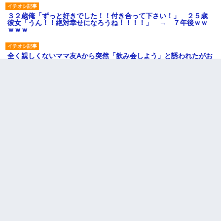
３２歳俺「ずっと好きでした！！付き合って下さい！」 ２５歳
彼女「うん！！絶対幸せになろうね！！！！」 → ７年後ｗｗ
ｗｗｗ
全く親しくないママ友Aから突然「飲み会しよう」と誘われたがお
断りした。後日Aの企みを知ってゾッとするやら腹立つやら！
【悲報】嫁がワイのこと嫌いっぽいから単身赴任した結果
ケーキバイキングにいた単独の50くらいのオッサン、強烈だっ
た。
彼にプロポーズされたんだけど、実は資産家だと知って婚約破棄
した。B子「A男くんと別れたって本当？私が付き合ってもい
い？」
彼女との行為を録画した結果→衝撃の事実が判明したｗｗｗｗｗ
ｗ
高1のとき男に襲われ、不妊の叔母に頼まれて出産。→叔母夫婦が