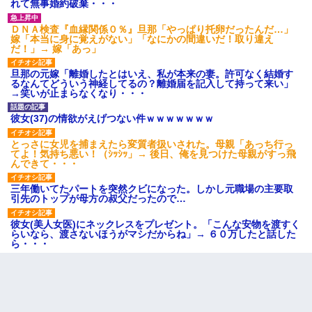
れて無事婚約破棄・・・
ＤＮＡ検査『血縁関係０％』旦那「やっぱり托卵だったんだ…」
嫁「本当に身に覚えがない」「なにかの間違いだ！取り違え
だ！」→ 嫁「あっ」
旦那の元嫁「離婚したとはいえ、私が本来の妻。許可なく結婚す
るなんてどういう神経してるの？離婚届を記入して持って来い」
→笑いが止まらなくなり・・・
彼女(37)の情欲がえげつない件ｗｗｗｗｗｗｗ
とっさに女児を捕まえたら変質者扱いされた。母親「あっち行っ
てよ！気持ち悪い！（ｼｯｼｯ」→ 後日、俺を見つけた母親がすっ飛
んできて・・・
三年働いてたパートを突然クビになった。しかし元職場の主要取
引先のトップが母方の叔父だったので…
彼女(美人女医)にネックレスをプレゼント。「こんな安物を渡すく
らいなら、渡さないほうがマシだからね」→ ６０万したと話した
ら・・・