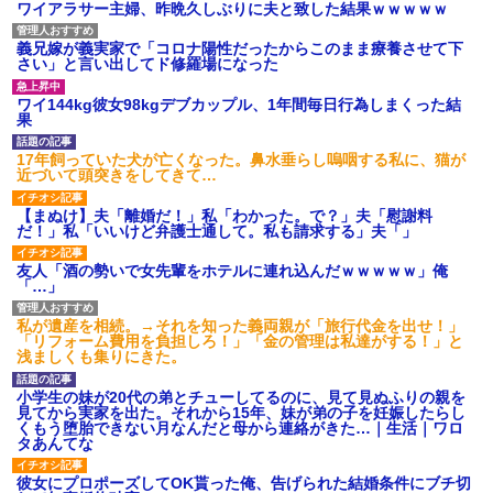
ワイアラサー主婦、昨晩久しぶりに夫と致した結果ｗｗｗｗｗ
義兄嫁が義実家で「コロナ陽性だったからこのまま療養させて下
さい」と言い出してド修羅場になった
ワイ144kg彼女98kgデブカップル、1年間毎日行為しまくった結
果
17年飼っていた犬が亡くなった。鼻水垂らし嗚咽する私に、猫が
近づいて頭突きをしてきて…
【まぬけ】夫「離婚だ！」私「わかった。で？」夫「慰謝料
だ！」私「いいけど弁護士通して。私も請求する」夫「」
友人「酒の勢いで女先輩をホテルに連れ込んだｗｗｗｗｗ」俺
「…」
私が遺産を相続。→それを知った義両親が「旅行代金を出せ！」
「リフォーム費用を負担しろ！」「金の管理は私達がする！」と
浅ましくも集りにきた。
小学生の妹が20代の弟とチューしてるのに、見て見ぬふりの親を
見てから実家を出た。それから15年、妹が弟の子を妊娠したらし
くもう堕胎できない月なんだと母から連絡がきた…｜生活｜ワロ
タあんてな
彼女にプロポーズしてOK貰った俺、告げられた結婚条件にブチ切