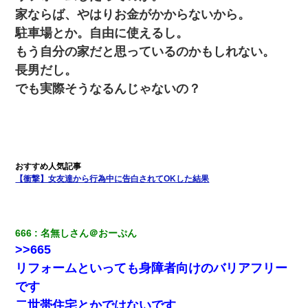
泣」俺（キターー）→
家ならば、やはりお金がかからないから。
駐車場とか。自由に使えるし。
この母親は娘の黒歴史を掘り出さないと死ぬんか？ 死ぬんか？
もう自分の家だと思っているのかもしれない。
長男だし。
我が家のガレージに見知らぬ車。俺「もしもし、玄関にもシャッ
ターリモコンあるだろ？DOWNのボタン押してｗ」→ 待つこと１
でも実際そうなるんじゃないの？
時間弱・・・
「パワハラを受けたから思い切って転職した」とSNSで呟いた
ら、速攻でパワハラかました元上司がLINEを送ってきた。
彼女(美人女医)にネックレスをプレゼント。「こんな安物を渡すく
【衝撃】女友達から行為中に告白されてOKした結果
らいなら、渡さないほうがマシだからね」→ ６０万したと話した
ら・・・
666
名無しさん＠おーぷん
[緊急]ベロベロの女に声をかけて行為してきた結果
>>665
リフォームといっても身障者向けのバリアフリー
彼女にプロポーズしてOK貰った俺、告げられた結婚条件にブチ切
れて無事婚約破棄・・・
です
二世帯住宅とかではないです