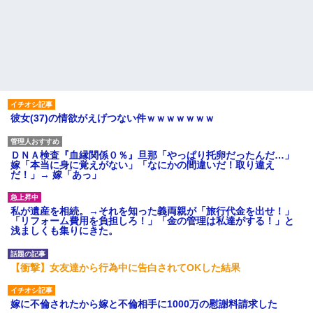
彼女(37)の情欲がえげつない件ｗｗｗｗｗｗｗ
ＤＮＡ検査『血縁関係０％』旦那「やっぱり托卵だったんだ…」
嫁「本当に身に覚えがない」「なにかの間違いだ！取り違え
だ！」→ 嫁「あっ」
私が遺産を相続。→それを知った義両親が「旅行代金を出せ！」
「リフォーム費用を負担しろ！」「金の管理は私達がする！」と
浅ましくも集りにきた。
【衝撃】女友達から行為中に告白されてOKした結果
嫁に不倫されたから嫁と不倫相手に1000万の慰謝料請求した