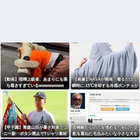
【動画】喧嘩上級者、あまりにも落
【画像】NASAが開発、着るだけで
ち着きすぎているwwwwwwww
瞬時に-15℃冷却する冷感ポンチョが
3,980円ｗｗｗｗｗ
【甲子園】青森山田が暑さ対策でユ
宮崎駿「心の穴を埋めるために、交
ニ一新 ボタン廃止でTシャツ素材
配を重ねた毛虫みたいな小さな犬を
ｗｗｗ
連れてる人、本当に醜い」←これど