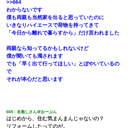
>>664
てよ！気持ち悪い！（ｼｯｼｯ」→ 後日、俺を見つけた母親がすっ飛
んできて・・・
わからないです
僕も両親も当然家を出ると思っていたのに
何年か前に妹は離婚している。当時生まれた姪が義弟の子じゃな
いきなりハイエースで荷物を持ってきて
かったため妹有責での離婚になり…
「今日から離れで暮らすから」だけ言われました
妻が亡くなったんだけど正直ガチで嬉しい
両親なら知ってるかもしれないけど
僕が聞いても濁されます
日曜日、会社の窓を見ると同僚の姿。俺（あれ？ディズニーシー
じゃ？）→俺電話「今何してんの？」同僚「シーで並んでるこ
でも「早く出て行ってほしい」とぼやいているの
と！」俺「会社にいない？」→次の瞬間、すごい鳥肌が立った
で
それが本心だと思います
200万を貸したコウトから、追加で400万の申し込み、私「無理。
義弟より娘たちが大事」旦那「娘たちが成人したら別れよう」私
（は？）
13歳娘が元嫁のところから逃げてきた。どう扱ったらいいのかわ
からない
665
名無しさん＠おーぷん
はじめから、住む気まんまんじゃないの？
嫁が涙声で『会いたいね』とか言っているのが聞こえた。俺「こ
リフォームしたってのが。
んな時間に誰と電話してんの？」嫁「ごめんなさい…！（大号