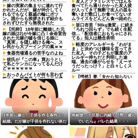
友人とファミレスでごはんを
嫁の実家の集まりに連れて行
食べてたら通りかかった友人彼
かれたんだが、嫁が仲介してく
が入ってきて無断で友人の皿を
れるでもなく親戚の輪にポツ
奪いまだ数口しか食べてないオ
ン。誰からも挨拶されず紹介も
ムライスをどんどん食べ始めた
されずひたすら無視された
坂口杏里「98kg激変」に続き
【托卵】 18年前に離婚した元
「ろれつ回らず」でも続く生配
嫁の娘(22)が今嫁に凸！余命宣告
信…「配信者におもちゃにされ
された元嫁の嘘を信じる娘に
てる」知人は懸念表明
「真実」を隠し続ける俺へ、ス
軽度のアレルギーを「わがま
レ民から大ブーイングの嵐ｗｗ
ま」と決めつけ嫌味を言ってき
食器売場通るの苦手なのよね
た友人、その子どもが重度のア
レルギー持ちだと判明した途
彼氏が『この車』買おうとし
端、過去の嫌がらせを「えーそ
て私とケンカになってるんだけ
うだったっけ？」と白々しくス
どｗｗｗｗｗｗ
ルー
おっさんバイトが何も言わず
【愕然】妻「夫から知らない
辞めた。労働局「パワハラの通
シャンプーの匂いがする！変な
報がありました」俺「えっ、教
店に行ってるに違いな
育係は俺ですが…」→突然の聞
い！！！」探偵「調べたとこ
き取り調査が始まり…
ろ･･･」⇒結果ｗｗ
旦那が不倫するたびに請求し
【愕然】妻「夫から知らない
た慰謝料で資格を取った。そう
シャンプーの匂いがする！変な
して自立の準備が整ったところ
店に行ってるに違いな
で離婚を切り出したら…
い！！！」探偵「調べたとこ
1年前に嫁と「子供を作る条件で」
有給使って旦那に内緒で『男と遊ん
俺を嫌う義娘は、母が危篤に
ろ･･･」⇒結果ｗｗ
結婚。だが嫁が子供を作れない体だ
でいたら』バレた結果・・・
なっても「会いに行かない」と
軽度のアレルギーを「わがま
言った
と知ったので離婚へ。
ま」と決めつけ嫌味を言ってき
知人に誘われて公演見に行く
た友人、その子どもが重度のア
予定だったけど「元々行く予定
レルギー持ちだと判明した途