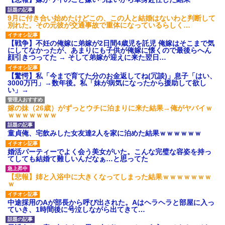
ｗｗｗ
【愕然】白のクラウン俺氏、
9月に付き合い始めたけどこの、この人と結婚はないわと判断して
高速道路左車線を制限速度で走
別れた。その元彼が交通事故で重体になっているらしく…
った結果wwwwwwwwwwww
百年の恋12-899 食べた量を
【戦争】不妊の俺嫁に弟嫁が2日間4歳児を託児 俺嫁はそこまで気
張り合ってくる
にしてなかったが、あまりにも子供が俺嫁に懐くので最後らへん
【悲報】佐藤輝明・・・２軍
顔引きつってた → そして弟嫁が迎えに来た翌日…
でも盛大にやらかす←あまり悲
しませないでくれ
【驚愕】私「今まで育てた分のお金返してね(冗談)」息子「はい、
3000万円」→数年後。私「妹が病気になったから援助して欲し
い」→
嫁の妹（26歳）がずっとウチに泊まりに来た結果→俺がヤバイｗ
ｗｗｗｗｗｗｗ
童貞俺、宅飲みした女友達2人を家に泊めた結果ｗｗｗｗｗｗ
婚活パーティーでよく会う美女がいた。こんな完璧な容姿を持っ
てしても結婚て難しいんだなぁ…と思ってた
【悲報】姉と入浴中に大きくなってしまった結果ｗｗｗｗｗｗｗ
ｗ
中途採用のAが部長から呼び出された。Aはヘラヘラと部屋に入っ
ていき、1時間後に号泣しながら出てきて…