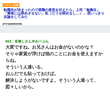
転職先が決まったので退職の意思を伝えたら。上司「無責任」
「簡単には辞めさせない」私（どうせ辞めるし…）→ 思いっきり
反論をしてみた
医者「糖尿病で余命1年です」 ワイ「知らんわｗどうせ死ぬなら
食べる量増やすわｗ」→結果ｗｗｗｗｗ
662
名無しさん＠おーぷん
隣室のお婆ちゃん「下階からの異臭に困ってる、今もすっごく臭
大変ですね。お兄さんはお金がないのかな？
い」私「変だなあ～なにも臭わないよ」→ その後。警察『絶対に
窓とドアを開けないで』
そりゃ家賃が浮けば他のことにお金を使えますか
らね。
嫁が弁護士を連れてきて「悪いと思うなら慰謝料を払って離婚し
そういう人達いる。
ろ」→ 俺「完全に恐喝になってますね」「お前、これが詐欺だっ
て知ってる？」
おふだでも貼っておけば。
解決しようがないですよ。そういう人達って、
旦那の元カノをSNSで探して写真を保存して顔面評価スレで写真
図々しいから。
を晒してた。ほとんどがブスという評価の中で二人ほど意外に好
評価で苦々しく思った
ずっとニートだと思ってた同居の義弟が投資で旦那より稼いでる
とか知らなかった…