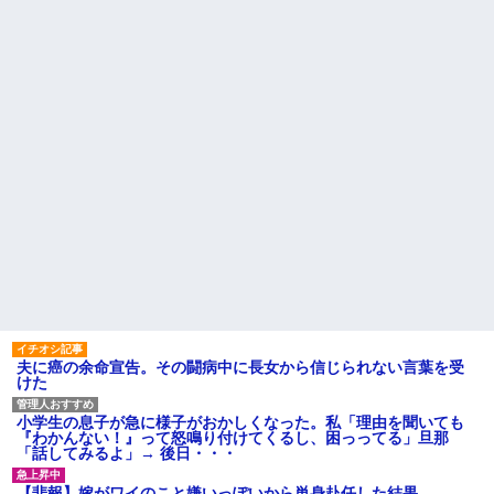
成する高校に通ってたんだが、
【修羅場】不妊と判明した
体力ないヤツはイジメられて全
夫、前妻の娘に「実の子じゃな
寮制だから逃げ出すこともでき
い！」と訴えた結果ｗｗｗｗ
なかった→あるイジっ子が自...
33歳くらいから太ったせいか
ハードオフに売っていた4万
加齢で＊が緩んだのかチョビッ
4000円のフィギュアがヤバすぎ
と漏れるようになった
るｗｗｗｗｗｗ「こんな高い
の？ｗｗ」「逆に超安い」
相手がどんなパイプ持ってい
るかも知れないのに…
私「ちょっと、人の家の金庫
触らないでよ！」キチママ『そ
高校３年生の女です。家が嫌
こに金庫があったから、開けて
いすぎて家を出て現在養護施設
みようとしただけ☆』義兄「泥
で暮らしています
は出てけ！二度と来るな！」結
旦那の祖父が亡くなった。私
果・・・
「エプロン持って行った方がい
私「初めて飲む味だけどなん
いよね」旦那「余計な出費すん
のお茶？」彼「ちっ！」私「」
な。そんなもん買うなら今後一
切金を出さねぇぞ」私「え
【GIF】JSのカンチョーワロ
っ…」
タ
主な税金の成り立ちを調べて
後続車にクラクションを鳴ら
みたよ
され彼氏が逆切れ。「何クラク
ション鳴らしてんだ！降りてこ
夫に癌の余命宣告。その闘病中に長女から信じられない言葉を受
いよ！」と怒鳴りだし...
けた
【衝撃】報酬100万円超の治験
募集がこちらｗｗｗｗｗ(※画像
小学生の息子が急に様子がおかしくなった。私「理由を聞いても
あり)
『わかんない！』って怒鳴り付けてくるし、困っってる」旦那
【ネット騒然】惨殺されたタ
「話してみるよ」→ 後日・・・
ワマン頂き女子のこの動画、す
げえええええｗｗｗｗｗｗｗｗ
【悲報】嫁がワイのこと嫌いっぽいから単身赴任した結果