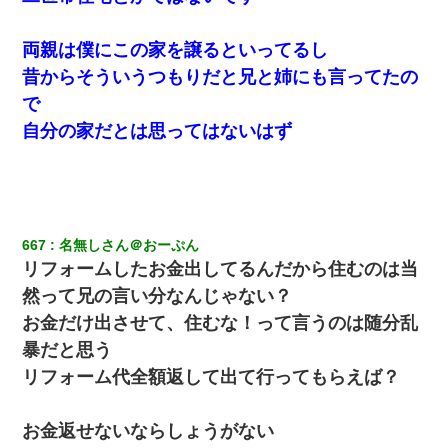
ケーキバイキングにいた単独の50くらいのオッサン、強烈だっ
た。
両親は僕にこの家を譲るといってるし
昔からそういうつもりだと兄と姉にも言ってたの
【衝撃】ヤンキー女に「サせて」って言った結果
で
自分の家だとは思ってはないはず
上司「何なの、この書類！！」私「あの‥」上司「今は私が話し
てるの！」私「ですから」上司「黙って聞きなさい！」私「それ
は」上司「言い訳しない！」→結果ｗｗｗｗｗ
「お前の父ちゃんは自宅警備員」とかからかわれたけど、実はと
んでもない仕事に就いていた
667
名無しさん＠おーぷん
リフォームしたお金出してるんだから住むのは当
旦那の元嫁「離婚したとはいえ、私が本来の妻。許可なく結婚す
るなんてどういう神経してるの？離婚届を記入して持って来い」
然って兄の言い分なんじゃない？
→笑いが止まらなくなり・・・
お金だけ出させて、住むな！って言うのは随分乱
暴だと思う
元夫の連れ子「俺の結婚式の時くらい、母親としての責任を果た
そうとは思わないのか！」→どうも連れ子は…
リフォーム代全額返して出て行ってもらえば？
【画像】女上司(30)「終電なくなったね…部屋くる？」ワイ「行
お金返せないならしょうがない
きます！」