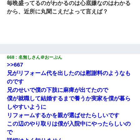
毎晩盛ってるのがわかるのは心底嫌なのはわかる
から、近所に丸聞こえだよって言えば？
宅飲みで女友達の乳を見てしまった・・・
私『貯金貯まったし、やっと家建てられるね！』夫「実家を二世
帯住宅にした。それに貯金使った」→私『離婚しよう』夫「え
っ」私『使った貯金はあげるから』→すると…
9月に付き合い始めたけどこの、この人と結婚はないわと判断して
668
名無しさん＠おーぷん
別れた。その元彼が交通事故で重体になっているらしく…
>>667
兄がリフォーム代を出したのは慰謝料のようなも
のです
兄のせいで僕の下肢に麻痺が出てたので
僕が就職して結婚するまで養うか実家を僕が暮ら
しやすいように
リフォームするかを親が選ばせたらしいです
この辺のやり取りは僕が入院中にやったらしいの
で