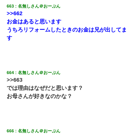
663
名無しさん＠おーぷん
>>662
私「まとめ買いして冷凍ストックしてる」Ａ「ずるい！クレク
レ！」私「なんでよ」Ａ「ケーチ！バーカ！」→ 後日、Ａ旦那が
お金はあると思います
凸してきた
うちろリフォームしたときのお金は兄が出してま
す
最近うちの庭に知らない男の人がしょっちゅう入ってくる。それ
を職場で愚痴ったら、同僚男性が怒鳴りつけてきた。
ワイアラサー主婦、昨晩久しぶりに夫と致した結果ｗｗｗｗｗ
664
名無しさん＠おーぷん
男だけどリベンジポノレノの被害者になって未だに人生が立ち直
>>663
せない
では理由はなぜだと思います？
クラスで一人無口で誰とも話さない男子がいた。→修学旅行に来
お母さんが好きなのかな？
なかったその男子に女子達がお土産を渡した。5分後…
妻と同居し始めたときから、よく妻が「どこかで音漏れしてな
い？音楽聞こえる」と言っていて…
666
名無しさん＠おーぷん
とっさに女児を捕まえたら変質者扱いされた。母親「あっち行っ