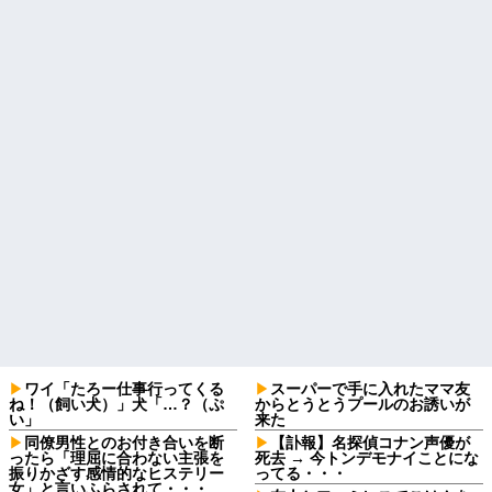
ワイ「たろー仕事行ってくる
スーパーで手に入れたママ友
ね！（飼い犬）」犬「…？（ぷ
からとうとうプールのお誘いが
い」
来た
同僚男性とのお付き合いを断
【訃報】名探偵コナン声優が
ったら「理屈に合わない主張を
死去 → 今トンデモナイことにな
振りかざす感情的なヒステリー
ってる・・・
女」と言いふらされて・・・