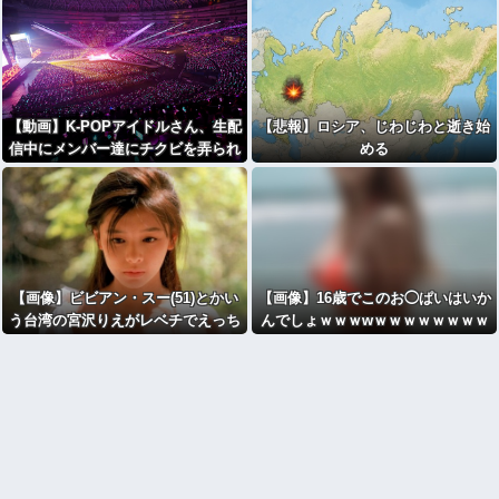
う思う？
【動画】K-POPアイドルさん、生配
【悲報】ロシア、じわじわと逝き始
信中にメンバー達にチクビを弄られ
める
てしまう
【画像】ビビアン・スー(51)とかい
【画像】16歳でこのお◯ぱいはいか
う台湾の宮沢りえがレベチでえっち
んでしょｗｗｗwｗｗｗｗｗｗｗｗ
すぎるｗｗｗ