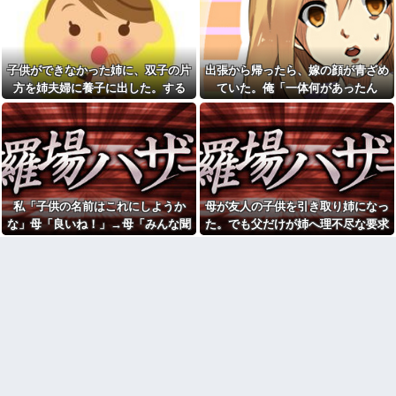
の人が行けるようになったから
端、過去の嫌がらせを「えーそ
ごめん」と連絡きた。なんだか
うだったっけ？」と白々しくス
モヤモヤしてしまい...
ルー
生理の予定が８月６日なんだ
イベント派遣で陰湿にいじら
けど７月２９日にドバッと鮮血
れていた地味な男性スタッフ。
子供ができなかった姉に、双子の片
出張から帰ったら、嫁の顔が青ざめ
でたから生理かな？って思った
ある日、高さ3mの階段から落ち
方を姉夫婦に養子に出した。する
ていた。俺「一体何があったん
のよね
かけた子どもをパルクールで爆
走＆ダイブし間一髪で救出！職
と、養子に出した子がすごく礼儀正
だ？」嫁「…」→子供たちに話を聞
【うわぁ】 都営団地住み、年
場の手のひら返しと評価爆上げ
収10万円上げると「大変なこ
しくてビックリ
くと…
が凄まじかったｗｗ
と」になるｗｗｗｗｗｗｗ
【悲報】思春期の娘に「キモ
シャウエッセン公式、またこ
ッ」と言われたお父さん、グレ
ういうのでいい丼をポスト
る他
ダイアンのじゃない方がユー
味噌汁にアレを入れてしまう
スケさんになってしまっている
嫁(メシマズ)にブチギレた俺。
私「子供の名前はこれにしようか
母が友人の子供を引き取り姉になっ
という事実←これ
……帰ったら離婚届がありまし
な」母「良いね！」→母「みんな聞
た。でも父だけが姉へ理不尽な要求
【画像】ディズニーのおいな
た
り巻（600円）、流石にアレすぎ
いて！ヒントは花の名前よ！」→勝
ばかり押し付けていて…
休日に甥っ子をアポなし託児
て賛否両論の大炎上をしてしま
を押し付けてきた兄嫁！「テレ
手に発表されて腹が立ち…
うw w w w w w w
ビでも見せといてw」と言うので
【画像】令和最新版の剛力彩
『Gガンダム』を一気見させた結
芽、ワイらにブッ刺さりまくり
果……甥っ子が重度の中二病を
と話題にw w w w w w w w w w
発症して家で大暴れｗｗ
w w w
「今思えばなんであんなに夢
【衝撃】若い女の子からする
中になったんやろ…」と思うコ
「甘い匂い」の正体、まさか分
ンテンツ
からないDTなんておらんよな？
【画像】思わず保存したくな
よな？w w w w w w w w w w w
る「笑える画像・最高な画像」
【復讐】 ある職業の人材を育
貼っていけｗｗｗｗｗ