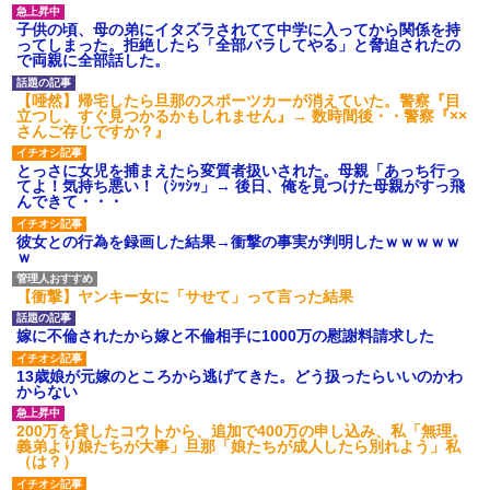
され彼氏が逆切れ。「何クラク
ション鳴らしてんだ！降りてこ
子供の頃、母の弟にイタズラされてて中学に入ってから関係を持
いよ！」と怒鳴りだし...
ってしまった。拒絶したら「全部バラしてやる」と脅迫されたの
【衝撃】報酬100万円超の治験
で両親に全部話した。
募集がこちらｗｗｗｗｗ(※画像
あり)
【唖然】帰宅したら旦那のスポーツカーが消えていた。警察『目
【ネット騒然】惨殺されたタ
立つし、すぐ見つかるかもしれません』→ 数時間後・・警察『××
ワマン頂き女子のこの動画、す
さんご存じですか？』
げえええええｗｗｗｗｗｗｗｗ
ｗｗｗ
とっさに女児を捕まえたら変質者扱いされた。母親「あっち行っ
【愕然】白のクラウン俺氏、
てよ！気持ち悪い！（ｼｯｼｯ」→ 後日、俺を見つけた母親がすっ飛
高速道路左車線を制限速度で走
んできて・・・
った結果wwwwwwwwwwww
百年の恋12-899 食べた量を
彼女との行為を録画した結果→衝撃の事実が判明したｗｗｗｗｗ
張り合ってくる
ｗ
【悲報】佐藤輝明・・・２軍
でも盛大にやらかす←あまり悲
【衝撃】ヤンキー女に「サせて」って言った結果
しませないでくれ
嫁に不倫されたから嫁と不倫相手に1000万の慰謝料請求した
13歳娘が元嫁のところから逃げてきた。どう扱ったらいいのかわ
からない
200万を貸したコウトから、追加で400万の申し込み、私「無理。
義弟より娘たちが大事」旦那「娘たちが成人したら別れよう」私
（は？）