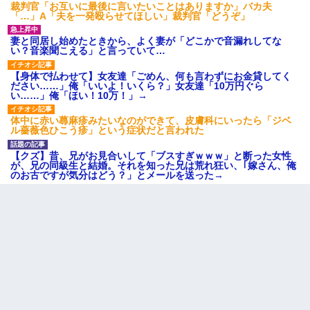
裁判官「お互いに最後に言いたいことはありますか」バカ夫
「…」A「夫を一発殴らせてほしい」裁判官「どうぞ」
妻と同居し始めたときから、よく妻が「どこかで音漏れしてな
い？音楽聞こえる」と言っていて…
【身体で払わせて】女友達「ごめん、何も言わずにお金貸してく
ださい……」俺「いいよ！いくら？」女友達「10万円ぐら
い……」俺「ほい！10万！」→
体中に赤い蕁麻疹みたいなのができて、皮膚科にいったら「ジベ
ル薔薇色ひこう疹」という症状だと言われた
【クズ】昔、兄がお見合いして「ブスすぎｗｗｗ」と断った女性
が、兄の同級生と結婚。それを知った兄は荒れ狂い、｢嫁さん、俺
のお古ですが気分はどう？」とメールを送った→