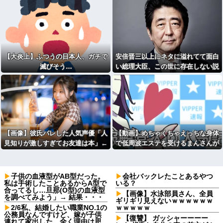
【大炎上】ふつうの日本人、ガチで
安倍晋三以上にネタに溢れてて面白
滅びそう…
い総理大臣、この世に存在しない説
wwwwwww
【画像】彼氏バレした人気声優「人
【動画】めちゃくちゃえっちな身体
見知りが激しすぎてお友達は本」←
で低周波エステを受けるまんさんが
これｗｗ
エ●いと話題に
子供の血液型がAB型だった。
会社バックレたことあるやつ
私は手術したことあるからA型で
いる？
合ってるし…旦那(O型)の血液型
【画像】水泳部員さん、全員
を調べてみよう」→ 結果・・・
ギリギリ見えないｗｗｗｗｗｗ
2/6私、結婚したい職業NO.1の
ｗｗｗｗｗ
公務員なんですけど、嫁が子供
【復讐】 ガッシャーーーー
連れて家出した。全く理由は思