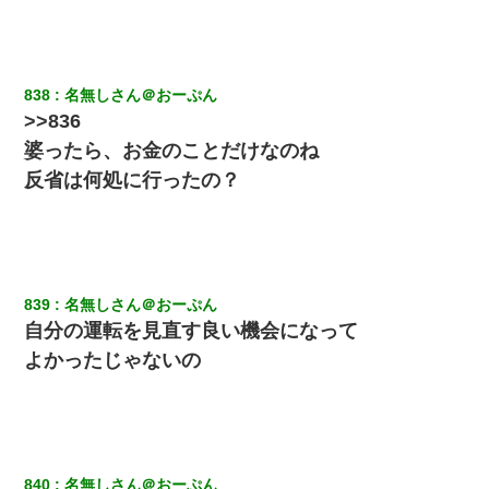
らえる会社から誘われた。転職したい」義父「クビ！（激怒」嫁
「離婚！（激怒」
俺「初対面でなに言ったか覚えてる？」嫁「臭いんだよ！キモオ
838
名無しさん＠おーぷん
タ？だっけ？」俺「だいたい合ってる。で、なんで告白してきた
の？」→
>>836
婆ったら、お金のことだけなのね
彼氏の家に泊まる事になり、ゲームで盛り上がってさぁ寝よう！
反省は何処に行ったの？
と電気を消すとミシッって音が…彼「ちょっと待ってて」→勢い
よくドアを開けるとなんと…
義兄嫁「娘が大学に入ったら下宿させて」私「しつこい、学校斡
旋のアパートに行け」→ 旦那が義兄に通報したら「志望校を変え
ろ！」とキレて・・・
839
名無しさん＠おーぷん
自分の運転を見直す良い機会になって
22歳の頃、父に36歳の男性とお見合いをしてくれと頼まれた。父
よかったじゃないの
の親会社の経営者の息子さんだったので、父も喜んで私の写真を
送ったんだが→
義兄嫁が義実家で「コロナ陽性だったからこのまま療養させて下
さい」と言い出してド修羅場になった
840
名無しさん＠おーぷん