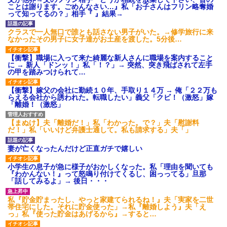
ことは謝ります。ごめんなさい…』私「お子さんはフリン略奪婚
って知ってるの？」相手『 』結果→
クラスで一人無口で誰とも話さない男子がいた。→修学旅行に来
なかったその男子に女子達がお土産を渡した。5分後…
【衝撃】職場に入って来た綺麗な新人さんに職場を案内すること
に → 新人「ドンッ！」私「！？」→ 突然、突き飛ばされて左手
の甲を踏みつけられて…
【衝撃】嫁父の会社に勤続１０年、手取り１４万 → 俺「２２万も
らえる会社から誘われた。転職したい」義父「クビ！（激怒」嫁
「離婚！（激怒」
【まぬけ】夫「離婚だ！」私「わかった。で？」夫「慰謝料
だ！」私「いいけど弁護士通して。私も請求する」夫「」
妻が亡くなったんだけど正直ガチで嬉しい
小学生の息子が急に様子がおかしくなった。私「理由を聞いても
『わかんない！』って怒鳴り付けてくるし、困っってる」旦那
「話してみるよ」→ 後日・・・
私『貯金貯まったし、やっと家建てられるね！』夫「実家を二世
帯住宅にした。それに貯金使った」→私『離婚しよう』夫「え
っ」私『使った貯金はあげるから』→すると…