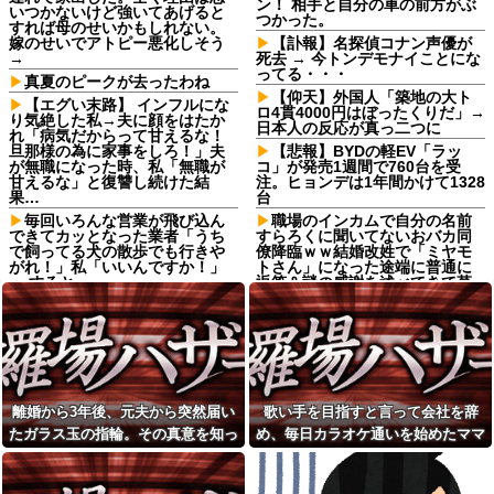
ン！ 相手と自分の車の前方がぶ
いつかないけど強いてあげると
つかった。
すれば母のせいかもしれない。
嫁のせいでアトピー悪化しそう
【訃報】名探偵コナン声優が
→
死去 → 今トンデモナイことにな
ってる・・・
真夏のピークが去ったわね
【仰天】外国人「築地の大ト
【エグい末路】 インフルにな
ロ4貫4000円はぼったくりだ」→
り気絶した私→夫に顔をはたか
日本人の反応が真っ二つに
れ「病気だからって甘えるな！
旦那様の為に家事をしろ！」夫
【悲報】BYDの軽EV「ラッ
が無職になった時、私「無職が
コ」が発売1週間で760台を受
甘えるな」と復讐し続けた結
注。ヒョンデは1年間かけて1328
果…
台
毎回いろんな営業が飛び込ん
職場のインカムで自分の名前
できてカッとなった業者「うち
すらろくに聞いてないおバカ同
で飼ってる犬の散歩でも行きや
僚降臨ｗｗ結婚改姓で「ミヤモ
がれ！」私「いいんですか！」
トさん」になった途端に普通に
→ すると・・・
返答＆謎の感謝を述べてきて草
wwwww
娘が作った大鍋の豚汁を嫁が
勝手に外へ出した。家族全員で
昔、私はかなり痛いバカガキ
何度注意しても、次の冬になる
だった。成績よくて、絵もうま
とまた…
くて、歌もうまくて、芸プロか
ら声がかかるほどの美少女だっ
フードコートで赤ちゃんをあ
たので「私は特別な人間！」と
やしながら食べてる母親がいた
勘違い。→なお現在・・・
ので、「赤ちゃん抱っこします
離婚から3年後、元夫から突然届い
歌い手を目指すと言って会社を辞
よ」と声掛けたら...
バブル全盛期の銀行支店長
たガラス玉の指輪。その真意を知っ
め、毎日カラオケ通いを始めたママ
「時間単位あたりの賃金はあな
付き合っていない男子に家に
たより高いのだから」
た瞬間、私も弁護士も言葉を失っ
友。嫌な予感は見事に当たってしま
泊まらないかと誘われた。無理
だと断ったら「じゃあ付き合お
学級委員長タイプの後輩が“ド
て…
い…
うよ」と返されて…
クズ同級生の差別発言”に悩まさ