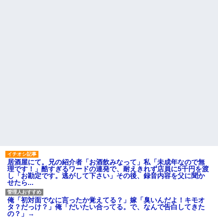
『これをしたら明確に体重が
け持ったクラスの女の子が中学
増えた』ってこと挙げてけ
でいじめを受けているようで母
wwwwwwwww
を頼ってくる
お気に入りの喫茶店のパート
初めての子供でてんてこ舞い
の口臭についてマスターにメモ
の我が家にトメが月イチで泊ま
を渡した。その後は店員が無表
りに来る。知らぬ間に「トメの
情になり、マスターも…
部屋」までできてた。ママン大
好き夫に抗議したら怒り狂うだ
「2年間、たぶん1日4回は握っ
ろうな…
てた」ラスベガスで買った3,000
円のキーホルダーを調べたら
【修羅場】間男に濡れ衣を着
せられたサレ夫の反撃がエグす
【驚愕】 社長「役立たずの中
ぎるｗｗｗｗ
年社員解雇したら若手もみんな
辞めてしまった…」
主な税金の成り立ちを調べて
みたよ
ハードオフに売っていた4万
4000円のフィギュアがヤバすぎ
るｗｗｗｗｗｗ「こんな高い
の？ｗｗ」「逆に超安い」
私「ちょっと、人の家の金庫
触らないでよ！」キチママ『そ
こに金庫があったから、開けて
みようとしただけ☆』義兄「泥
居酒屋にて。兄の紹介者「お酒飲みなって」私「未成年なので無
は出てけ！二度と来るな！」結
理です！」酷すぎるワードの連発で、耐えきれず店員に5千円を渡
果・・・
し「お勘定です。逃がして下さい」その後、録音内容を父に聞か
私「初めて飲む味だけどなん
せたら...
のお茶？」彼「ちっ！」私「」
【GIF】JSのカンチョーワロ
俺「初対面でなに言ったか覚えてる？」嫁「臭いんだよ！キモオ
タ
タ？だっけ？」俺「だいたい合ってる。で、なんで告白してきた
後続車にクラクションを鳴ら
の？」→