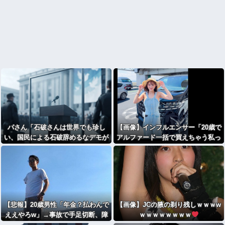
パさん「石破さんは世界でも珍し
【画像】インフルエンサー「20歳で
い、国民による石破辞めるなデモが
アルファード一括で買えちゃう私っ
自然発生した総理大臣です」
て素敵」
【悲報】20歳男性「年金？払わんで
【画像】JCの腋の剃り残しｗｗｗw
ええやろw」→事故で手足切断、障
ｗｗｗｗｗｗｗｗ
害年金一生貰えないと知り泣く