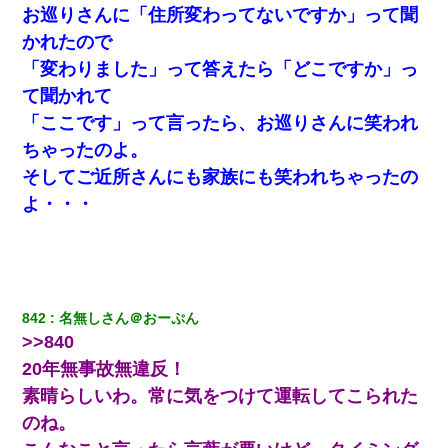
10年ほど前、息子がまだ年中だった時に離婚したんだけど、一昨
お巡りさんに「住所変わってないですか」って聞
年の暮れに突然息子が職場を訪ねてきた。
かれたので
「変わりました」って答えたら「どこですか」っ
我が家のガレージに見知らぬ車。俺「もしもし、玄関にもシャッ
ターリモコンあるだろ？DOWNのボタン押してｗ」→ 待つこと１
て聞かれて
時間弱・・・
「ここです」って言ったら、お巡りさんに笑われ
ちゃったのよ。
【画像】女上司(30)「終電なくなったね…部屋くる？」ワイ「行
きます！」
そしてご近所さんにも家族にも笑われちゃったの
よ・・・
妻「ずっと好きだった人と一緒になりたいから、わかれてくださ
い」→離婚後、娘と実家で生活してると…
宅飲みで女友達の乳を見てしまった・・・
842
名無しさん＠おーぷん
高1のとき男に襲われ、不妊の叔母に頼まれて出産。→叔母夫婦が
>>840
養子縁組してアメリカに子供を連れ帰った。→9・11で叔母夫婦が
亡くなってしまい…
20年無事故無違反！
素晴らしいわ。常に気をつけて運転してこられた
新卒の女性社員に1年半ストーカーされていた。俺「マジで怖い」
のね。
上司「話をしてみる」→女性社員「実は10数年前に…」