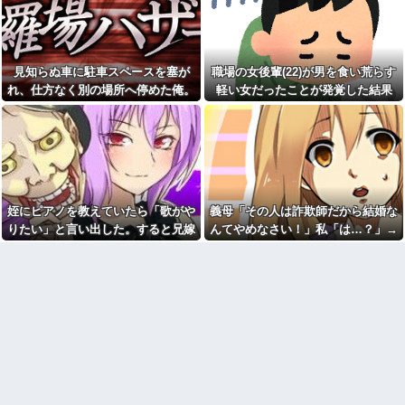
れるも、他の前ではいい顔する
親友が突然「もう連絡しない
二面性に困惑…関係切れと助言
で」と理由もわからず一方的に
した結果まさかの号泣→着拒っ
切られた。数年後に地元へ帰っ
てどういうこと？
てみると…
【悲痛】溺れた11歳息子を助
見知らぬ車に駐車スペースを塞が
職場の女後輩(22)が男を食い荒らす
【前編】友人から俺の嫁と子
けようと川へ…40歳父親が死
が不審な男と歩いてると聞いた
れ、仕方なく別の場所へ停めた俺。
軽い女だったことが発覚した結果
亡 息子は母親が救助 愛知
俺。単身赴任先から興信所に相
気づけばパトカーまで来る騒ぎにな
談した結果
【画像】美人インフルエンサ
ーさん「20歳でアルファード一
って…
【悲報】パパ活疑惑のおじさ
括で買えちゃう私って素敵」←
ん、待ち合わせに写真と違う女
これってガチなん？それともネ
が来たので逃げようとするも眼
タなん？w w w w w w w w w他
鏡を奪われ可哀想なことになっ
ているところを激写されてしま
【修羅場】不倫妻の念書にサ
う…
インしたけれど再構築を選んだ
理由がこちらwwwwww
姪にピアノを教えていたら「歌がや
義母「その人は詐欺師だから結婚な
【衝撃】蓮舫「蓮舫だから叩
いて良いという報道に向き合い
小３の時、お金を拾ったので
りたい」と言い出した。すると兄嫁
んてやめなさい！」私「は…？」→
ます！」X民「高市だから叩いて
友人と交番に届けようとしたら
が激怒し、信じられない行動に出
結婚後も終わらない義母の暴言に限
良いをやってるのがお前だろ」
「貰ってあげる」と大人２人に
←これ…w w
強奪された
て…
界を迎えて…
【画像】森高千里(55) 「ミニ
飯時に小さな羽虫がいたから
スカートはとてもムリよ若い子
キンチョール撒いたら、嫁が
には負けるわ」←ワイらにはブ
「ご飯にかかって食べれなくな
ッ刺さりまくってしまうw w w
った！子どもに食べさせられな
w w w
い！」って怒り出した。そう気
にするもんなのかね？
【画像あり】安心系JKのホッ
トケーキ、レベチｗｗｗｗｗｗ
【警告】職務経歴書の『最初
ｗｗｗｗｗｗｗｗｗｗｗｗｗｗ
の5行に書くべきこと』がこれ
ｗｗｗｗ
母は小学校の教師だ。母が受