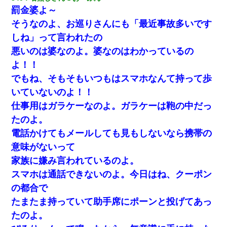
罰金婆よ～
体中に赤い蕁麻疹みたいなのができて、皮膚科にいったら「ジベ
ル薔薇色ひこう疹」という症状だと言われた
そうなのよ、お巡りさんにも「最近事故多いです
しね」って言われたの
【驚愕】私「今まで育てた分のお金返してね(冗談)」息子「はい、
3000万円」→数年後。私「妹が病気になったから援助して欲し
悪いのは婆なのよ。婆なのはわかっているの
い」→
よ！！
でもね、そもそもいつもはスマホなんて持って歩
スマホを与えられて、中学卒業する頃にはすっかり女叩きに洗脳
された弟が、大学進学のために一人暮らししたいと言い出した。
いていないのよ！！
仕事用はガラケーなのよ。ガラケーは鞄の中だっ
ＤＮＡ検査『血縁関係０％』旦那「やっぱり托卵だったんだ…」
たのよ。
嫁「本当に身に覚えがない」「なにかの間違いだ！取り違え
だ！」→ 嫁「あっ」
電話かけてもメールしても見もしないなら携帯の
意味がないって
放置子が病院送りになったらしい → 俺（二度と帰ってくるなよ…
家族に嫌み言われているのよ。
嫁を半身不随にしやがった恨みは、正直こんなもんじゃ晴れな
い）
スマホは通話できないのよ。今日はね、クーポン
の都合で
何年か前に妹は離婚している。当時生まれた姪が義弟の子じゃな
たまたま持っていて助手席にポーンと投げてあっ
かったため妹有責での離婚になり…
たのよ。