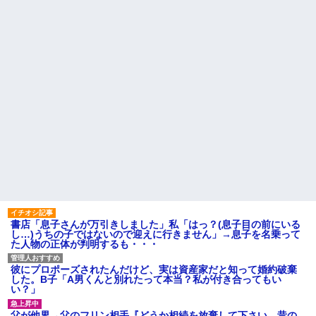
書店「息子さんが万引きしました」私「はっ？(息子目の前にいる
し…)うちの子ではないので迎えに行きません」→息子を名乗って
た人物の正体が判明するも・・・
彼にプロポーズされたんだけど、実は資産家だと知って婚約破棄
した。B子「A男くんと別れたって本当？私が付き合ってもい
い？」
父が他界→父のフリン相手『どうか相続を放棄して下さい、昔の