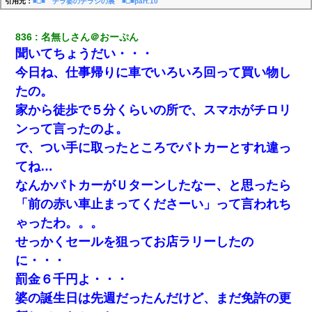
引用元：
■□■ チラ婆のチラシの裏 ■□■part.10
836
名無しさん＠おーぷん
聞いてちょうだい・・・
今日ね、仕事帰りに車でいろいろ回って買い物し
たの。
家から徒歩で５分くらいの所で、スマホがチロリ
ンって言ったのよ。
で、つい手に取ったところでパトカーとすれ違っ
てね…
なんかパトカーがＵターンしたなー、と思ったら
「前の赤い車止まってくださーい」って言われち
ゃったわ。。。
せっかくセールを狙ってお店ラリーしたの
に・・・
罰金６千円よ・・・
婆の誕生日は先週だったんだけど、まだ免許の更