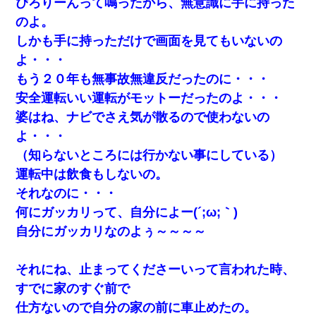
ぴろりーんって鳴ったから、無意識に手に持った
今日夫の実家に泊ったんだけど、朝起きたら股間がなんかモッコ
リしてた
のよ。
しかも手に持っただけで画面を見てもいないの
【悲報】姉と入浴中に大きくなってしまった結果ｗｗｗｗｗｗｗ
よ・・・
ｗ
もう２０年も無事故無違反だったのに・・・
安全運転いい運転がモットーだったのよ・・・
旦那の元カノをSNSで探して写真を保存して顔面評価スレで写真
を晒してた。ほとんどがブスという評価の中で二人ほど意外に好
婆はね、ナビでさえ気が散るので使わないの
評価で苦々しく思った
よ・・・
（知らないところには行かない事にしている）
【戦争】不妊の俺嫁に弟嫁が2日間4歳児を託児 俺嫁はそこまで気
にしてなかったが、あまりにも子供が俺嫁に懐くので最後らへん
運転中は飲食もしないの。
顔引きつってた → そして弟嫁が迎えに来た翌日…
それなのに・・・
何にガッカリって、自分によー(´;ω;｀)
友人「酒の勢いで女先輩をホテルに連れ込んだｗｗｗｗｗ」俺
「…」
自分にガッカリなのよぅ～～～～
隣の部屋の住民の母親、オートロックを突破してマンションに入
それにね、止まってくださーいって言われた時、
り込んできたみたいで、ずっとドアの前で喚いてて滅茶苦茶うる
さかった。
すでに家のすぐ前で
仕方ないので自分の家の前に車止めたの。