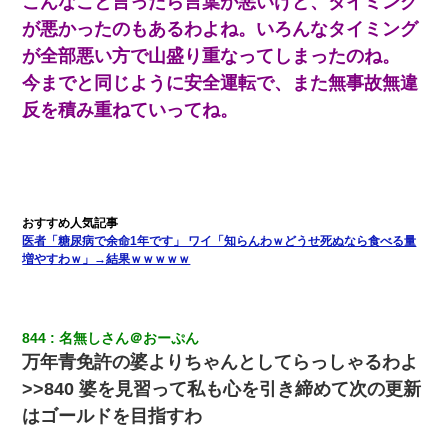
こんなこと言ったら言葉が悪いけど、タイミング
が悪かったのもあるわよね。いろんなタイミング
夫の友達がBBQを定期的に開催して夫婦で参加してたんだけど、
女性側のリーダーみたいな人に「BBQは友達とやりなよ！」と言
が全部悪い方で山盛り重なってしまったのね。
われて…
今までと同じように安全運転で、また無事故無違
反を積み重ねていってね。
童貞俺、宅飲みした女友達2人を家に泊めた結果ｗｗｗｗｗｗ
彼女(37)の情欲がえげつない件ｗｗｗｗｗｗｗ
｢昨日はお兄ちゃんと一緒にお風呂に入っちゃった～｣とか毎日兄
の話をしていたA子が事故で亡くなった。→Ａ子のお母さんの話に
医者「糖尿病で余命1年です」 ワイ「知らんわｗどうせ死ぬなら食べる量
驚愕…
増やすわｗ」→結果ｗｗｗｗｗ
【クズ】昔、兄がお見合いして「ブスすぎｗｗｗ」と断った女性
が、兄の同級生と結婚。それを知った兄は荒れ狂い、｢嫁さん、俺
のお古ですが気分はどう？」とメールを送った→
844
名無しさん＠おーぷん
万年青免許の婆よりちゃんとしてらっしゃるわよ
ミスした新人(
)に冗談で「行為させてくれたら許してあげる」
>>840 婆を見習って私も心を引き締めて次の更新
って言ったら・・・
はゴールドを目指すわ