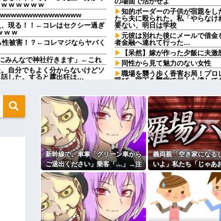
の場面で活かせよ
 w w w w
知的ボーダーの子供が宿題をし
wwwwwwwwwwwwww
たら夫に殴られた。私「やらなけ
人、現る！！←コレはセクシー過ぎ
要ない、明日は学校
 w w
元彼は別れた後にメールで借金
ら性被害！？←コレマジならヤバく
者金融へ連れて行った…
【呆然】嫁が作った夕飯に夫激
にみんなで神社行きます」←これ
同性から見て魅力のない女性
た。自分でもよく分からないけどソ
職場を襲う歩く香害お局！プロ
ら話した。すると露出狂は…
呼び、部下を鬱病で何人も潰して
の写真が飾ってあった。しかも私が
取り放題でてんこ盛りにしてる
う、、、
せて帰宅。不倫を確信した俺は調査
取り放題でてんこ盛りにしてる
う、、、
る。旦那含め旦那方の親戚ほとんど
女「赤ちゃん抱っこしてみます
おおおおお）
私「えっ…」→あまりにも強烈な持
【画像】このボケて、破壊力あ
コトメの結婚式で、知らない間
新幹線で。車掌「グリーン車から
義両親「空き家になる
「確認します」→女子会ディナーの
…
旦那の同僚女が旦那の元カノ。
ご退出ください」乗客「…」→注
いよ」私たち「じゃあ
で残業したり二人で出張に行った
末路が悲惨すぎるｗｗｗｗ
意されても動かない乗客を見てい
えて…」→引っ越した
嘘つくのかな
ィギュアがヤバすぎるｗｗｗｗｗｗ
たら、その直後まさかの展開に…
外の出来事が待って
休んだ翌日、先輩パートに申し
た。このパートの性格悪くないか
よ！」キチママ『そこに金庫があっ
【速報】専門家「イオンモール
「泥は出てけ！二度と来るな！」結
ど…」