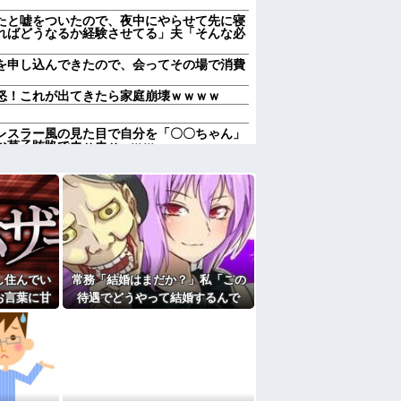
たと嘘をついたので、夜中にやらせて先に寝
ればどうなるか経験させてる」夫「そんな必
を申し込んできたので、会ってその場で消費
怒！これが出てきたら家庭崩壊ｗｗｗｗ
レスラー風の見た目で自分を「〇〇ちゃん」
お菓子賄賂でウハウハwｗｗ
のはまあ見かけるが持ち帰りはなしでしょ
のはまあ見かけるが持ち帰りはなしでしょ
か～？w」ワイ（やめろおおおおおおおおお
りすぎてクッソワロタｗｗｗｗｗｗｗｗｗ
にお祝いの歌を弾き語りする事になってた
し住んでい
常務「結婚はまだか？」私「この
なのにしょっちゅうペアで仕事してて遅くま
お言葉に甘
待遇でどうやって結婚するんで
り。なんで「今度の出張は一人で行く」って
途端、予想
す？」→飲み会で本音を返したら
いて…
場が静まり返って…
送りあるかと確認したらいきなりキレられ
？
熊本の爆心地に”こんなもの”があったんだけ