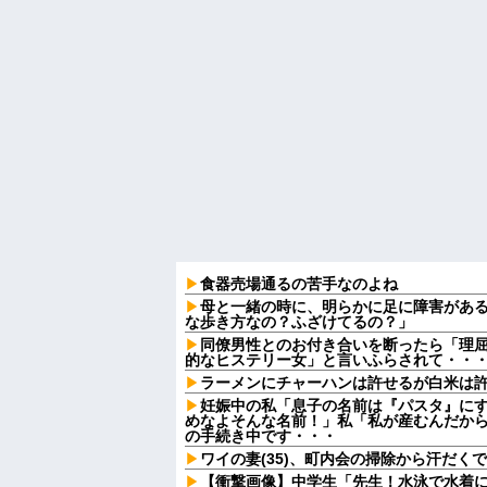
食器売場通るの苦手なのよね
母と一緒の時に、明らかに足に障害があ
な歩き方なの？ふざけてるの？」
同僚男性とのお付き合いを断ったら「理
的なヒステリー女」と言いふらされて・・
ラーメンにチャーハンは許せるが白米は
妊娠中の私「息子の名前は『パスタ』にす
めなよそんな名前！」私「私が産むんだか
の手続き中です・・・
ワイの妻(35)、町内会の掃除から汗だく
【衝撃画像】中学生「先生！水泳で水着