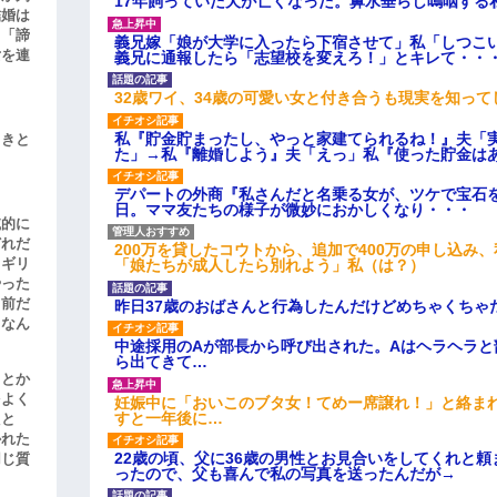
17年飼っていた犬が亡くなった。鼻水垂らし嗚咽する
結婚は
、「諦
義兄嫁「娘が大学に入ったら下宿させて」私「しつこい
女を連
義兄に通報したら「志望校を変えろ！」とキレて・・
32歳ワイ、34歳の可愛い女と付き合うも現実を知っ
私『貯金貯まったし、やっと家建てられるね！』夫「
引きと
た」→私『離婚しよう』夫「えっ」私『使った貯金は
デパートの外商『私さんだと名乗る女が、ツケで宝石を
日。ママ友たちの様子が微妙におかしくなり・・・
滅的に
どれだ
200万を貸したコウトから、追加で400万の申し込み
リギリ
「娘たちが成人したら別れよう」私（は？）
やった
名前だ
昨日37歳のおばさんと行為したんだけどめちゃくちゃ
、なん
中途採用のAが部長から呼び出された。Aはヘラヘラと
ら出てきて…
」とか
をよく
妊娠中に「おいこのブタ女！てめー席譲れ！」と絡ま
すと一年後に…
たと
かれた
22歳の頃、父に36歳の男性とお見合いをしてくれと
同じ質
ったので、父も喜んで私の写真を送ったんだが→