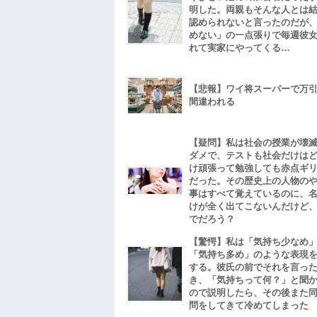
明した。両親もそんな人とは
認められないと言ったのだが
めない」の一点張りで毎週彼
れて実家にやってくる…
【悲報】ワイ将スーパーで万
間違われる
【疑問】私は社会の授業が壊
ダメで、テストも社会だけは
け頑張って勉強しても赤点ギ
だった。その歴史上の人物の
事はすべて覚えているのに、
けが全く出てこないんだけど
でだろう？
【驚愕】私は「気持ち少なめ
「気持ち多め」のような表現
する。彼氏の前でそれを言っ
き、「気持ちって何？」と聞
ので説明したら、その後また
問をしてきて冷めてしまった