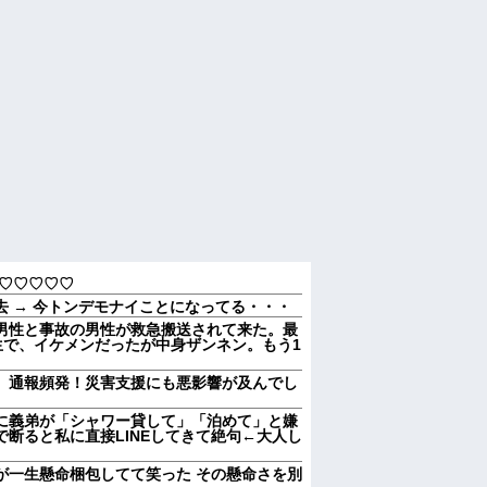
♡♡♡♡♡♡
 → 今トンデモナイことになってる・・・
男性と事故の男性が救急搬送されて来た。最
生で、イケメンだったが中身ザンネン。もう1
、通報頻発！災害支援にも悪影響が及んでし
に義弟が「シャワー貸して」「泊めて」と嫌
断ると私に直接LINEしてきて絶句←大人し
が一生懸命梱包してて笑った その懸命さを別