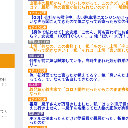
出張中の旦那から『フリンしやがって、このクズ』と
は？」旦那「俺の言葉が信じられないのか！」→ 離婚
【GJ!】会社から帰宅中、広い駐車場にエンジンかけ
いな声も聞こえてきたので気になって近寄ったら女の
【身体で払わせて】女友達「ごめん、何も言わずにお
ら？」女友達「10万円ぐらい……」俺「ほい！10万！
上司「何なの、この書類！！」私「あの‥」上司「今
「黙って聞きなさい！」私「それは」上司「言い訳し
何年か前に妹は離婚している。当時生まれた姪が義弟
り…
俺「初対面でなに言ったか覚えてる？」嫁「臭いんだ
ってる。で、なんで告白してきたの？」→
の社
い！！
義兄嫁が義実家で「コロナ陽性だったからこのまま療
」
なった
書店「息子さんが万引きしました」私「はっ？(息子目
えに行きません」→息子を名乗ってた人物の正体が判
えてく
・・・
ホテルに泊まったんだけど従業員が最悪だった。折角
ったのだ