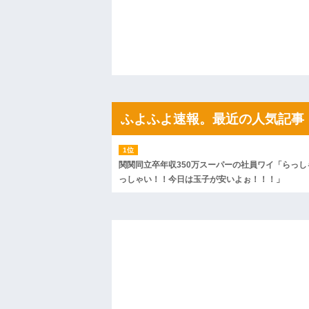
私「初めて飲む味だけどなんのお茶？」
【GIF】JSのカンチョーワロタ
後続車にクラクションを鳴らされ彼氏が
んだ！降りてこいよ！」と怒鳴りだし...
【衝撃】報酬100万円超の治験募集がこち
【ネット騒然】惨殺されたタワマン頂き
ｗｗｗｗｗｗｗｗｗｗ
【愕然】白のクラウン俺氏、高速道路左
wwwwwwwwwwww
ふよふよ速報。最近の人気記事
百年の恋12-899 食べた量を張り合って
【悲報】佐藤輝明・・・２軍でも盛大に
れ
関関同立卒年収350万スーパーの社員ワイ「らっし
っしゃい！！今日は玉子が安いよぉ！！！」