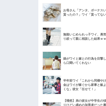
お母さん「アンタ、ボーナス
貰ったの？」ワイ「貰ってな
無能いじめられっ子ワイ、勇
り絞って親に相談した結果ｗ
娘がワイと嫁との行為を目撃
ら口聞いてくれない
半年前ワイ「これから同棲や
金はワイが稼ぐから家事と飯
くな」彼女「任せて！」
【唖然】弟の彼女が中学生の
りひどい虐めの加害者だった