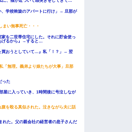
私に、猫が近づいて頭突きをしてきて…
、学校斡旋のアパートに行け」→ 旦那が
・
てしまい無事死亡・・・
実家を二世帯住宅にした。それに貯金使っ
あげるから』→すると…
買おうとしていて…』私「！？」→ 翌
、私「無理。義弟より娘たちが大事」旦那
だった
部屋に入っていき、1時間後に号泣しなが
れ腹を殴る真似された。泣きながら夫に話
頼まれた。父の親会社の経営者の息子さんだ