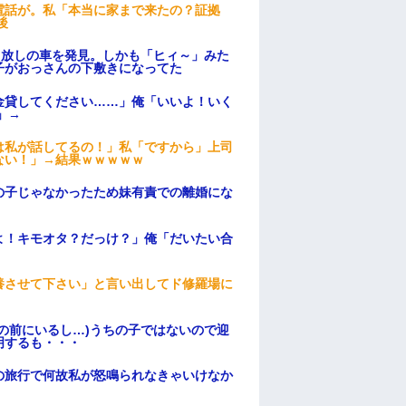
電話が。私「本当に家まで来たの？証拠
後
っ放しの車を発見。しかも「ヒィ～」みた
子がおっさんの下敷きになってた
金貸してください……」俺「いいよ！いく
」→
は私が話してるの！」私「ですから」上司
ない！」→結果ｗｗｗｗｗ
の子じゃなかったため妹有責での離婚にな
よ！キモオタ？だっけ？」俺「だいたい合
養させて下さい」と言い出してド修羅場に
の前にいるし…)うちの子ではないので迎
明するも・・・
の旅行で何故私が怒鳴られなきゃいけなか