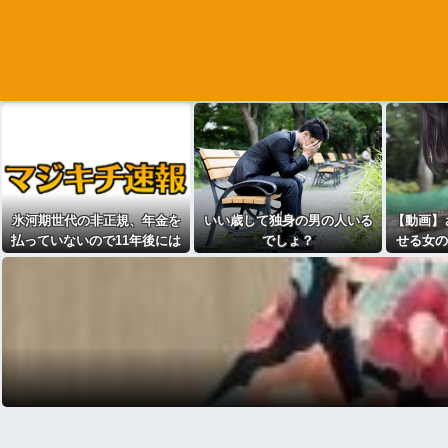
氷河期世代の非正規、年金を
いい歳して独身の男の人いる
【動画】
払っていないので11年後には
でしょ？
せる女の
生活保護に殺到、どうすんの
これ