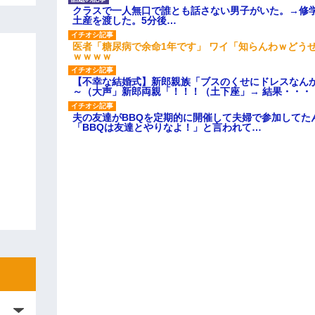
クラスで一人無口で誰とも話さない男子がいた。→修
土産を渡した。5分後…
医者「糖尿病で余命1年です」 ワイ「知らんわｗどう
ｗｗｗｗ
【不幸な結婚式】新郎親族「ブスのくせにドレスなん
～（大声」新郎両親「！！！（土下座」→ 結果・・・
夫の友達がBBQを定期的に開催して夫婦で参加してた
「BBQは友達とやりなよ！」と言われて…