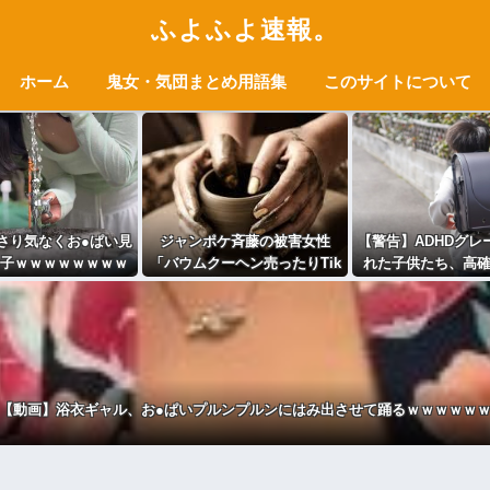
ふよふよ速報。
ホーム
鬼女・気団まとめ用語集
このサイトについて
さり気なくお●ぱい見
ジャンポケ斉藤の被害女性
【警告】ADHDグレ
子ｗｗｗｗｗｗｗｗ
「バウムクーヘン売ったりTik
れた子供たち、高
ｗ
Tokライブしててムカついたか
の習慣』をやっ
ら示談しなかった」
→！！！
【動画】浴衣ギャル、お●ぱいプルンプルンにはみ出させて踊るｗｗｗｗｗ