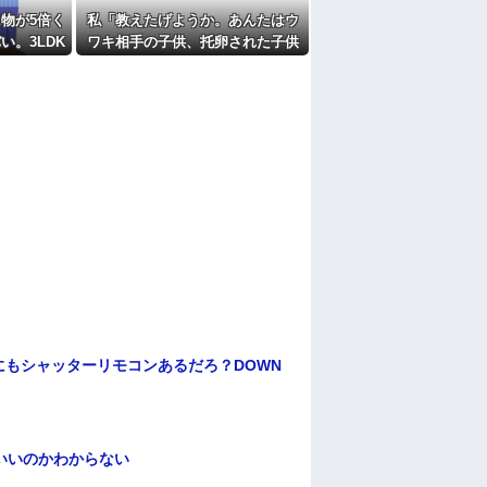
たよ
物が5倍く
私「教えたげようか。あんたはウ
い。3LDK
ワキ相手の子供、托卵された子供
けど全部埋
だよｗ」A「いい加減なこという
な！」私「みんな知ってるよ？か
わいそうだから言ってないだけ
ｗ」 → そしてAはA母に確認し
てしまう……..
もシャッターリモコンあるだろ？DOWN
いいのかわからない