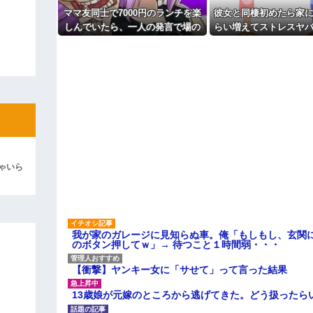
主な税金の成り立ちを調べてみ
彼「ちっ！」私「」
ママ友同士で7000円のランチを楽
彼女と同棲初めたら家に
しんでいたら、一人の発言で場の
らい増えてストレスヤバ
逆切れ。「何クラクション鳴らして
空気が凍りついた。その理由と
で余裕だろと思ってた
は…
めやがった
らｗｗｗｗｗ(※画像あり)
女子のこの動画、すげえええええｗ
車線を制限速度で走った結果
くる
やらかす←あまり悲しませないでく
ゃいら
我が家のガレージに見知らぬ車。俺「もしもし、玄関に
のボタン押してｗ」→ 待つこと１時間弱・・・
【衝撃】ヤンキー女に「サせて」って言った結果
13歳娘が元嫁のところから逃げてきた。どう扱ったら