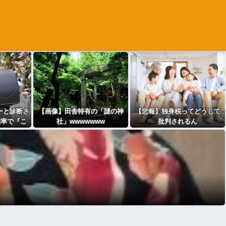
ーと診断さ
【画像】田舎特有の「謎の神
【悲報】独身税ってどうして
確率で『こ
社」wwwwwww
批判されるん
ていた
や？・・・・・・・・・
ｗ