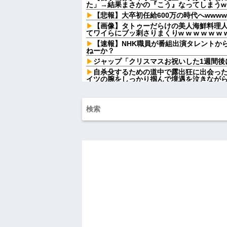
た」→結果まさかの『こう』なってしまうw w w
【悲報】大卒初任給600万の時代へwwwww
【画像】タトゥーだらけの美人海鮮料理
てワイらにブッ刺さりまくりw w w w w w w
【速報】NHK職員が番組出演タレントか
ねーか？
ジャップ「クリスマスお祝いした1週間後
自杀殳するための道中で露出狂に出会っ
イツの腕をしっかり掴んで境遇を泣きなが
友達の家に遊びに行ったらアルバムに私
知らない写真
【前編】嫁が男っぽい香水の匂いを纏わ
を遂行したんだが...
自分の娘がO型だと分かってホッとして
B型で...
店員「母親は店が教育するものです！」
論に店内が騒然となって…
私「一人分キャンセルできますか？」店
予約変更を伝えたら、思わぬ連絡が届いて
【肥満】 103キロで彼氏にフラれた女の
ハードオフに売っていた4万4000円のフ
「こんな高いの？ｗｗ」「逆に超安い」
私「ちょっと、人の家の金庫触らないで
たから、開けてみようとしただけ☆』義兄
果・・・