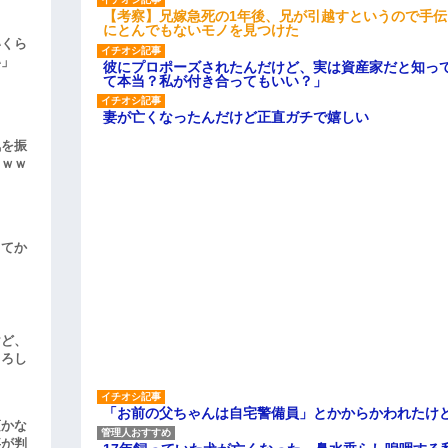
【考察】兄嫁急死の1年後、兄が引越すというので手
にとんでもないモノを見つけた
いくら
い」
彼にプロポーズされたんだけど、実は資産家だと知っ
て本当？私が付き合ってもいい？」
妻が亡くなったんだけど正直ガチで嬉しい
気を振
ｗｗｗ
してか
けど、
よろし
「お前の父ちゃんは自宅警備員」とかからかわれたけ
頃かな
事が判