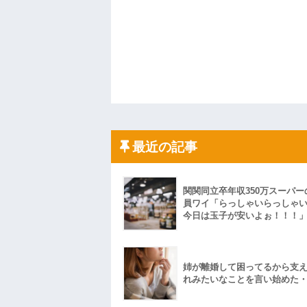
最近の記事
関関同立卒年収350万スーパー
員ワイ「らっしゃいらっしゃ
今日は玉子が安いよぉ！！！
姉が離婚して困ってるから支
れみたいなことを言い始めた