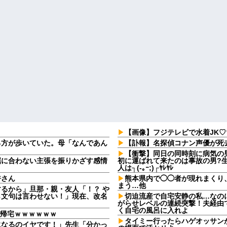
【画像】フジテレビで水着JK
る方が歩いていた。母「なんであん
【訃報】名探偵コナン声優が死去
【衝撃】同日の同時刻に病気の
屈に合わない主張を振りかざす感情
初に運ばれて来たのは事故の男?
・
人は┐(-｡ｰ;)┌ﾔﾚﾔﾚ
許さん
熊本県内で◯◯者が現れまくり
まう…他
るから」旦那・親・友人「！？ や
ら文句は言わせない！」現在、改名
切迫流産で自宅安静の私…なの
がらせレベルの連続突撃！夫経由で
く自宅の風呂に入れよ
で帰宅ｗｗｗｗｗｗ
タイミー行ったらハゲオッサン
になるのイヤです！」先生「分かっ