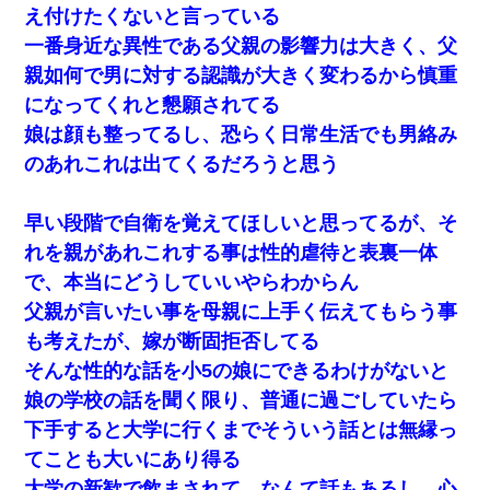
え付けたくないと言っている
一番身近な異性である父親の影響力は大きく、父
ワイアラサー主婦、昨晩久しぶりに夫と致した結果ｗｗｗｗｗ
親如何で男に対する認識が大きく変わるから慎重
になってくれと懇願されてる
書店「息子さんが万引きしました」私「はっ？(息子目の前にいる
し…)うちの子ではないので迎えに行きません」→息子を名乗って
娘は顔も整ってるし、恐らく日常生活でも男絡み
た人物の正体が判明するも・・・
のあれこれは出てくるだろうと思う
私（23）冗談のつもりで上司（27）に胸を揉ませた結果・・・
早い段階で自衛を覚えてほしいと思ってるが、そ
義兄嫁が義実家で「コロナ陽性だったからこのまま療養させて下
れを親があれこれする事は性的虐待と表裏一体
さい」と言い出してド修羅場になった
で、本当にどうしていいやらわからん
父親が言いたい事を母親に上手く伝えてもらう事
同じマンションに住んでる女性が鍵をわかりやすいところに隠し
ている事に気づいた俺「忍びこんでみよう！」→ 結果
も考えたが、嫁が断固拒否してる
そんな性的な話を小5の娘にできるわけがないと
この母親は娘の黒歴史を掘り出さないと死ぬんか？ 死ぬんか？
娘の学校の話を聞く限り、普通に過ごしていたら
下手すると大学に行くまでそういう話とは無縁っ
[緊急]ベロベロの女に声をかけて行為してきた結果
てことも大いにあり得る
大学の新歓で飲まされて…なんて話もあるし、心