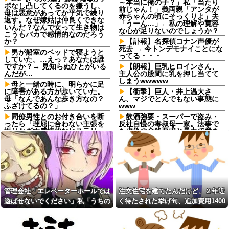
～本当に俺の子？」私「当たり
ポなし凸してくるのを嫌うし、
前じゃん！」義両親「アンタが
母は悪意があってか平気で繰り
赤ちゃんの頃にそっくりよ」夫
返す。なぜ嫁姑は仲良くできな
「うーん…」←私の理解や寛容
いんだ？なんで女って生き物は
な心が足りないのでしょうか？
こうもバカで感情的なのだろう
か？
【訃報】名探偵コナン声優が
死去 → 今トンデモナイことにな
男が船室のベッドで寝ようと
ってる・・・
していた。…えっ？あなたは誰
ですか？→ 見知らぬひとがいる
【朗報】巨乳ヒロインさん、
んだが…
主人公の股間に乳を押し当てて
しまうwwwww
母と一緒の時に、明らかに足
に障害がある方が歩いていた。
【衝撃】巨人・井上温大さ
母「なんであんな歩き方なの？
ん、マジでとんでもない事態に
ふざけてるの？」
www
同僚男性とのお付き合いを断
飲酒強要・スーパーで盗み・
ったら「理屈に合わない主張を
反社自慢の毒叔母一家。法事で
振りかざす感情的なヒステリー
も虚偽の金銭要求と暴力で脅さ
女」と言いふらされて・・・
れトラウマに…祖母の死をきっ
かけに恐怖の親戚と「永久絶
退職してしばらく経った頃、
縁」を決意←自分の身の安全を
元職場の取引先から連絡が来
最優先にして大正解
た。話を聞くと納得できない内
容で…
飲酒強要・スーパーで盗み・
反社自慢の毒叔母一家。法事で
義両親「空き家になるし住ん
も虚偽の金銭要求と暴力で脅さ
でいいよ」私たち「じゃあお言
管理会社「エレベーターホールでは
注文住宅を建てたんだけど、２年近
れトラウマに…祖母の死をきっ
葉に甘えて…」→引っ越した途
かけに恐怖の親戚と「永久絶
遊ばせないでください」私「うちの
く待たされた挙げ句、追加費用1400
端、予想外の出来事が待ってい
縁」を決意←自分の身の安全を
て…
子じゃないんですけど…」→まさか
万請求された。流石におかしいよ
最優先にして大正解
予定より早めに家に帰宅。リ
の展開になり…
ね？
コインランドリーで私物の乾
ビングに「裸の嫁」と男がい