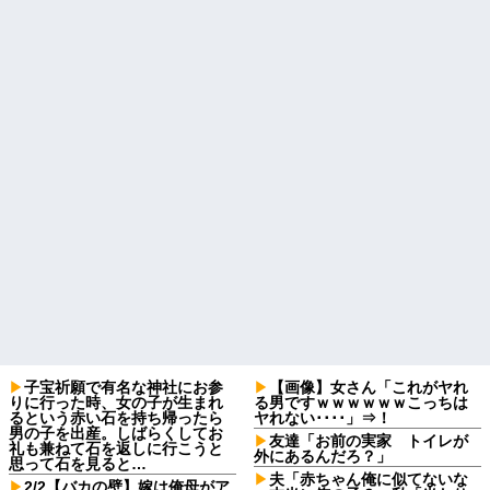
子宝祈願で有名な神社にお参
【画像】女さん「これがヤれ
りに行った時、女の子が生まれ
る男ですｗｗｗｗｗｗこっちは
るという赤い石を持ち帰ったら
ヤれない････」⇒！
男の子を出産。しばらくしてお
友達「お前の実家 トイレが
礼も兼ねて石を返しに行こうと
外にあるんだろ？」
思って石を見ると…
夫「赤ちゃん俺に似てないな
2/2【バカの壁】嫁は俺母がア