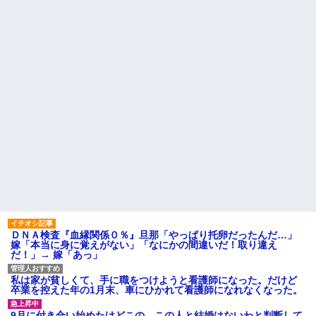
引き取らなきゃいけないんだ...
私「えっ」
家族が車停める所は石畳でそ
盆正月に夫の実家に長時間滞
こには２台家族の車停めてたん
在しなきゃいけないのが苦痛。
だけど、中庭の芝生上に知らな
私「貴方は私の実家を早々に退
い車が4台停まっていた 父が運転
散する。私もそうしていいは
手捕まえ「芝生を弁償して...
ず」夫「それは男だから許され
ること。女は許されない」
【画像】 北海道、推定300kg
のヒグマ登場ｗｗｗｗｗｗｗｗ
同窓会で実験、「俺が青年実
ｗｗｗｗｗｗｗｗｗｗｗｗ
業家だったら女の子はどういう
反応をするか」
ハードオフに売っていた4万
4000円のフィギュアがヤバすぎ
【切実】夫に無理と言われた
るｗｗｗｗｗｗ「こんな高い
私の7年の無視生活、その理由が
の？ｗｗ」「逆に超安い」
コレｗｗｗ
私「ちょっと、人の家の金庫
44歳無職です。精神科に通院
触らないでよ！」キチママ『そ
中で生活保護を受けてます。妻
こに金庫があったから、開けて
に酷いことばかりしたので離婚
みようとしただけ☆』義兄「泥
されそうです。「働くから」
は出てけ！二度と来るな！」結
「心を入れ替えるから」と言っ
果・・・
ても信じてもらえません。助け
て
私「初めて飲む味だけどなん
のお茶？」彼「ちっ！」私「」
先生から電話があったんだけ
ＤＮＡ検査『血縁関係０％』旦那「やっぱり托卵だったんだ…」
ど、「～とか～」「～とか考え
嫁「本当に身に覚えがない」「なにかの間違いだ！取り違え
【GIF】JSのカンチョーワロ
て～」と何度も言ってたのが耳
だ！」→ 嫁「あっ」
タ
に残ってしまった
後続車にクラクションを鳴ら
主な税金の成り立ちを調べて
され彼氏が逆切れ。「何クラク
私は家が貧しくて、手に職をつけようと看護師になった。だけど
みたよ
ション鳴らしてんだ！降りてこ
卒業を控えた年の1月末、車にひかれて看護師になれなくなった。
いよ！」と怒鳴りだし...
【衝撃】報酬100万円超の治験
9月に付き合い始めたけどこの、この人と結婚はないわと判断して