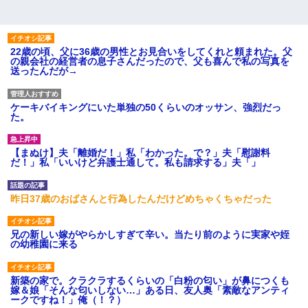
22歳の頃、父に36歳の男性とお見合いをしてくれと頼まれた。父
の親会社の経営者の息子さんだったので、父も喜んで私の写真を
送ったんだが→
ケーキバイキングにいた単独の50くらいのオッサン、強烈だっ
た。
【まぬけ】夫「離婚だ！」私「わかった。で？」夫「慰謝料
だ！」私「いいけど弁護士通して。私も請求する」夫「」
昨日37歳のおばさんと行為したんだけどめちゃくちゃだった
兄の新しい嫁がやらかしすぎて辛い。当たり前のように実家や姪
の幼稚園に来る
新築の家で。クラクラするくらいの「白粉の匂い」が鼻につくも
嫁＆娘「そんな匂いしない…」ある日、友人奥「素敵なアンティ
ークですね！」俺（！？）