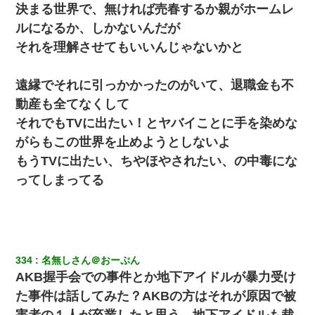
決まる世界で、無ければ売春するか親がホームレ
新卒の女性社員に1年半ストーカーされていた。俺「マジで怖い」
上司「話をしてみる」→女性社員「実は10数年前に…」
ルになるか、しかないんだが
それを理解させてもいいんじゃないかと
夫に癌の余命宣告。その闘病中に長女から信じられない言葉を受
けた
遠縁でそれに引っかかったのがいて、退職金も不
婚活パーティーでよく会う美女がいた。こんな完璧な容姿を持っ
動産も全てなくして
てしても結婚て難しいんだなぁ…と思ってた
それでもTVに出たい！とヤバイことに手を染めな
がらもこの世界を止めようとしないよ
【画像】女の子「お母さん！！私ようやくファッションモデルに
選ばれたの！絶対見に来てね！」→悲しい結果がこれ・・・
もうTVに出たい、ちやほやされたい、の中毒にな
ってしまってる
【GJ!】会社から帰宅中、広い駐車場にエンジンかけっ放しの車を
発見。しかも「ヒィ～」みたいな声も聞こえてきたので気になっ
て近寄ったら女の子がおっさんの下敷きになってた
宅飲みで女友達の乳を見てしまった・・・
334
名無しさん＠おーぷん
AKB握手会での事件とか地下アイドルが暴力受け
私「まとめ買いして冷凍ストックしてる」Ａ「ずるい！クレク
た事件は話してみた？AKBの方はそれが原因で被
レ！」私「なんでよ」Ａ「ケーチ！バーカ！」→ 後日、Ａ旦那が
凸してきた
害者の１人が卒業したと思う。地下アイドルも裁