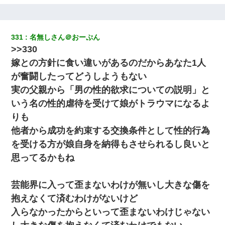
小学生の息子が急に様子がおかしくなった。私「理由を聞いても
『わかんない！』って怒鳴り付けてくるし、困っってる」旦那
「話してみるよ」→ 後日・・・
331
名無しさん＠おーぷん
>>330
我が家のガレージに見知らぬ車。俺「もしもし、玄関にもシャッ
嫁との方針に食い違いがあるのだからあなた1人
ターリモコンあるだろ？DOWNのボタン押してｗ」→ 待つこと１
時間弱・・・
が奮闘したってどうしようもない
実の父親から「男の性的欲求についての説明」と
彼にプロポーズされたんだけど、実は資産家だと知って婚約破棄
いう名の性的虐待を受けて娘がトラウマになるよ
した。B子「A男くんと別れたって本当？私が付き合ってもい
い？」
りも
他者から成功を約束する交換条件として性的行為
小2の頃、妹と昼寝してたら家が火事になってて気づくと逃げ場が
を受ける方が娘自身を納得もさせられるし良いと
なかった。妹を抱き締めて「ﾀﾋんじゃうよ」って泣いてたら…
思ってるかもね
とっさに女児を捕まえたら変質者扱いされた。母親「あっち行っ
てよ！気持ち悪い！（ｼｯｼｯ」→ 後日、俺を見つけた母親がすっ飛
芸能界に入って歪まないわけが無いし大きな傷を
んできて・・・
抱えなくて済むわけがないけど
入らなかったからといって歪まないわけじゃない
ミスした新人(
)に冗談で「行為させてくれたら許してあげる」
って言ったら・・・