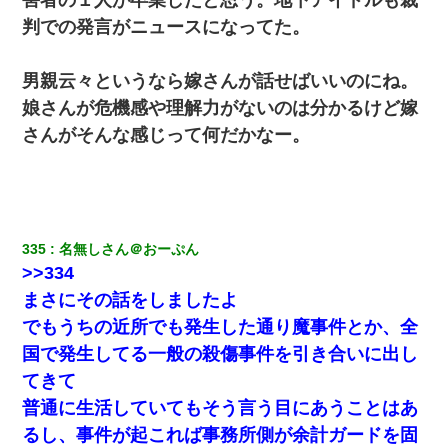
判での発言がニュースになってた。
10年ほど前、息子がまだ年中だった時に離婚したんだけど、一昨
年の暮れに突然息子が職場を訪ねてきた。
男親云々というなら嫁さんが話せばいいのにね。
娘さんが危機感や理解力がないのは分かるけど嫁
夫に癌の余命宣告。その闘病中に長女から信じられない言葉を受
けた
さんがそんな感じって何だかなー。
335
名無しさん＠おーぷん
>>334
まさにその話をしましたよ
でもうちの近所でも発生した通り魔事件とか、全
国で発生してる一般の殺傷事件を引き合いに出し
てきて
普通に生活していてもそう言う目にあうことはあ
るし、事件が起これば事務所側が余計ガードを固