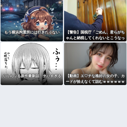
もう横浜拘置所には行きたくない
【警告】国税庁「ごめん、君らがち
ゃんと納税してくれないとこうなっ
ちゃうけどどうする？」⇒！！！
ぐらんぶる原作最新話、ヤバすぎる
【動画】エ♡チな格好の女の子、カ
ードが拾えなくて詰むｗｗｗｗｗｗ
ｗ