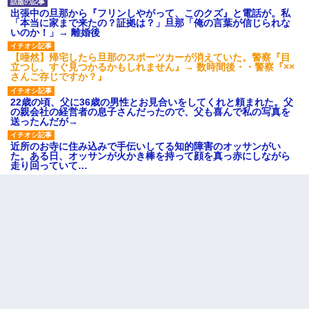
出張中の旦那から『フリンしやがって、このクズ』と電話が。私
「本当に家まで来たの？証拠は？」旦那「俺の言葉が信じられな
いのか！」→ 離婚後
【唖然】帰宅したら旦那のスポーツカーが消えていた。警察『目
立つし、すぐ見つかるかもしれません』→ 数時間後・・警察『××
さんご存じですか？』
22歳の頃、父に36歳の男性とお見合いをしてくれと頼まれた。父
の親会社の経営者の息子さんだったので、父も喜んで私の写真を
送ったんだが→
近所のお寺に住み込みで手伝いしてる知的障害のオッサンがい
た。ある日、オッサンが火かき棒を持って顔を真っ赤にしながら
走り回っていて…