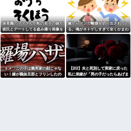
燥機シートを「ご自由にどうぞ
た。まさかの不倫現場に遭遇...
だろw」と勝手に盗もうとした
進学クラスで教師への不満を
DQN夫婦！注意したら「は？名
抱えていた中学生。悩んだ末に
前かいてないんですけど」と逆
取った行動が大人にも響くもの
ギレ
で…
保育園のママさんが私の双子の妹が
嫁からマジで離婚を切り出されてい
ジャンポケ斉藤「同意があっ
彼の同期の嫁が子供を産ん
たんです。本当です。信じて下
彼氏とデートしてる盗み撮り画像を
る。俺がネトゲしすぎて全くかまわ
だ。すると、彼が「出産祝いに
さい」 ←何でこの主張が通ら
見せて「あとはわかるよね？とりあ
なかったのが原因らしく...
人生ゲームをあげるんだ！」と
ないの？
話してきて...
えず5万を家に持ってきて」と脅し
父がﾀﾋんだ翌日、彼女から
【速報】れいわ新選組さん
「今日はつきあって半年の記念
てきた
「いのちの党」に改名ｗｗｗｗ
日だね！おめでとう！」とメー
ｗｗｗｗ
ルが来た。それから連絡は無視
している。「別れたいならせめ
【画像】令和最新版のあのち
てそう言って」と連絡きたけど
ゃん、可愛過ぎてワイらにブッ
話もしたくないんだよ…….他
トメ「この子は義実家の顔じゃな
【2/2】夫と死別して実家に戻った
刺さりまくりw w w w w w
弟「エレベーターで知らない
い！嫁が義妹旦那とフリンしたの
私に弟嫁が「男の子だったらあげま
【衝撃】浅田真央ちゃんの婚
女に蹴られた！」私「何した
活条件がこちら←むしろコレは
よ！」私「DNA鑑定します？」義妹
すよ☆」と妊娠を報告してきた。そ
の？」→事情を聞いた家族全員
普通じゃね？w w w w w w w w
が「それは自業自得」と呆れて
旦那「もちろんです」→結果…
して私名義の家を弟が継ぐ前提で話
カフェで長時間パソコン弄っ
しまい…
し出し…
ている奴の正体
生理の予定が８月６日なんだ
劇場版映画ちいかわTHE
けど７月２９日にドバッと鮮血
MOVIE、明日興行収入1兆円突破
でたから生理かな？って思った
が確実にｗｗｗｗｗｗｗｗｗｗ
のよね
ｗｗｗ
彼氏「俺の親は毒親。だから
【人工障がい者】 甥(28)「両
結婚しても一切関わらなくてい
親が亡くなったんで僕のこと引
い」私「うん」彼氏「そのかわ
き取ってほしいんですけど！」
り俺もお前の親と一切関わらな
なんでいい年したヒキニートを
い。結婚の挨拶にも行かない」