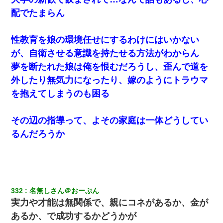
【唖然】帰宅したら旦那のスポーツカーが消えていた。警察『目
配でたまらん
立つし、すぐ見つかるかもしれません』→ 数時間後・・警察『××
さんご存じですか？』
性教育を娘の環境任せにするわけにはいかない
【衝撃】女友達から行為中に告白されてOKした結果
が、自衛させる意識を持たせる方法がわからん
夢を断たれた娘は俺を恨むだろうし、歪んで道を
居酒屋にて。兄の紹介者「お酒飲みなって」私「未成年なので無
外したり無気力になったり、嫁のようにトラウマ
理です！」酷すぎるワードの連発で、耐えきれず店員に5千円を渡
し「お勘定です。逃がして下さい」その後、録音内容を父に聞か
を抱えてしまうのも困る
せたら...
その辺の指導って、よその家庭は一体どうしてい
父が他界→父のフリン相手『どうか相続を放棄して下さい、昔の
ことは謝ります。ごめんなさい…』私「お子さんはフリン略奪婚
るんだろうか
って知ってるの？」相手『 』結果→
【クズ】昔、兄がお見合いして「ブスすぎｗｗｗ」と断った女性
が、兄の同級生と結婚。それを知った兄は荒れ狂い、｢嫁さん、俺
のお古ですが気分はどう？」とメールを送った→
332
名無しさん＠おーぷん
実力や才能は無関係で、親にコネがあるか、金が
【悲報】嫁がワイのこと嫌いっぽいから単身赴任した結果
あるか、で成功するかどうかが