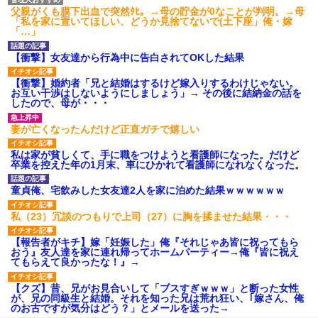
父親がくも膜下出血で突然ﾀﾋ。→母の貯金が0なことが判明。→母
「私を家に置いてほしい、どうか見捨てないで(土下座」俺・嫁
「…」
【衝撃】女友達から行為中に告白されてOKした結果
【衝撃】婚約者「兄と結婚はするけど嫁入りするわけじゃない。
お互い干渉はしないようにしましょう」→ その後に結納金の話を
したので、母が・・・
妻が亡くなったんだけど正直ガチで嬉しい
私は家が貧しくて、手に職をつけようと看護師になった。だけど
卒業を控えた年の1月末、車にひかれて看護師になれなくなった。
童貞俺、宅飲みした女友達2人を家に泊めた結果ｗｗｗｗｗｗ
私（23）冗談のつもりで上司（27）に胸を揉ませた結果・・・
【報告者がキチ】嫁「妊娠した」俺『それじゃあ皆に祝ってもら
おう』友人達を家に連れ帰ってホームパーティー→俺『皆に祝え
てもらえて良かったな！』→
【クズ】昔、兄がお見合いして「ブスすぎｗｗｗ」と断った女性
が、兄の同級生と結婚。それを知った兄は荒れ狂い、｢嫁さん、俺
のお古ですが気分はどう？」とメールを送った→