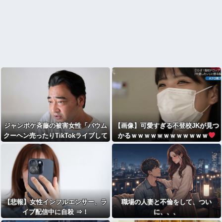
ジャンポケ斉藤の被害女性「バウム
【画像】可愛すぎる不登校JKが見つ
クーヘン売ったりTikTokライブして
かるｗｗｗｗｗｗｗｗｗｗｗｗ
てムカついたから示談しなかった」
←これ
【悲報】女性インフルエンサー、ラ
職場の人妻と不倫をして、つい
イブ配信中に自殺 ⇒！
に、、、