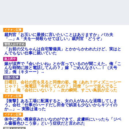
裁判官「お互いに最後に言いたいことはありますか」バカ夫
「…」A「夫を一発殴らせてほしい」裁判官「どうぞ」
「お前の父ちゃんは自宅警備員」とかからかわれたけど、実はと
んでもない仕事に就いていた
嫁が涙声で『会いたいね』とか言っているのが聞こえた。俺「こ
んな時間に誰と電話してんの？」嫁「ごめんなさい…！（大号
泣」俺（キターー）→
日曜日、会社の窓を見ると同僚の姿。俺（あれ？ディズニーシー
じゃ？）→俺電話「今何してんの？」同僚「シーで並んでるこ
と！」俺「会社にいない？」→次の瞬間、すごい鳥肌が立った
【衝撃】ある工場に配属すると、女の人がみんな退職してしま
う。会社「仕事がハードだし田舎で娯楽も少ないからキツイの
か…」→ 実際は違った
体中に赤い蕁麻疹みたいなのができて、皮膚科にいったら「ジベ
ル薔薇色ひこう疹」という症状だと言われた