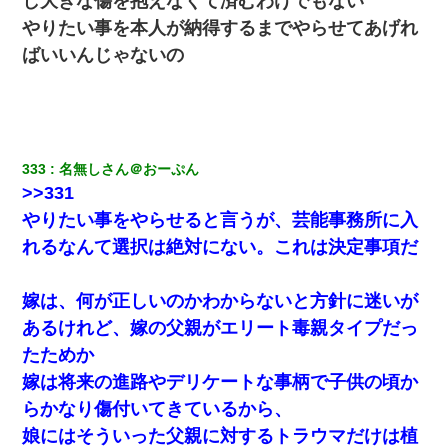
し大きな傷を抱えなくて済むわけでもない
やりたい事を本人が納得するまでやらせてあげれ
32歳ワイ、34歳の可愛い女と付き合うも現実を知ってしまい無事
ばいいんじゃないの
死亡・・・
【修羅場】彼女親「カスな家柄のヤツなんかと家族になるのはご
めんだ」俺「じゃあ別れます…」→ 彼女「なんで言い返してくれ
なかったの？（泣」
333
名無しさん＠おーぷん
>>331
【驚愕】私「今まで育てた分のお金返してね(冗談)」息子「はい、
3000万円」→数年後。私「妹が病気になったから援助して欲し
やりたい事をやらせると言うが、芸能事務所に入
い」→
れるなんて選択は絶対にない。これは決定事項だ
デパートの外商『私さんだと名乗る女が、ツケで宝石を買おうと
していて…』私「！？」→ 翌日。ママ友たちの様子が微妙におか
嫁は、何が正しいのかわからないと方針に迷いが
しくなり・・・
あるけれど、嫁の父親がエリート毒親タイプだっ
たためか
夫の友達がBBQを定期的に開催して夫婦で参加してたんだけど、
女性側のリーダーみたいな人に「BBQは友達とやりなよ！」と言
嫁は将来の進路やデリケートな事柄で子供の頃か
われて…
らかなり傷付いてきているから、
娘にはそういった父親に対するトラウマだけは植
ナンパにほいほい付いていった私、地獄に落ちる