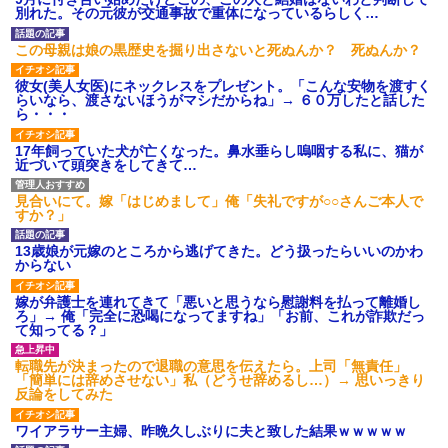
募集がこちらｗｗｗｗｗ(※画像
別れた。その元彼が交通事故で重体になっているらしく…
あり)
【ネット騒然】惨殺されたタ
この母親は娘の黒歴史を掘り出さないと死ぬんか？ 死ぬんか？
ワマン頂き女子のこの動画、す
げえええええｗｗｗｗｗｗｗｗ
彼女(美人女医)にネックレスをプレゼント。「こんな安物を渡すく
ｗｗｗ
らいなら、渡さないほうがマシだからね」→ ６０万したと話した
【愕然】白のクラウン俺氏、
ら・・・
高速道路左車線を制限速度で走
った結果wwwwwwwwwwww
17年飼っていた犬が亡くなった。鼻水垂らし嗚咽する私に、猫が
百年の恋12-899 食べた量を
近づいて頭突きをしてきて…
張り合ってくる
【悲報】佐藤輝明・・・２軍
見合いにて。嫁「はじめまして」俺「失礼ですが○○さんご本人で
でも盛大にやらかす←あまり悲
すか？」
しませないでくれ
13歳娘が元嫁のところから逃げてきた。どう扱ったらいいのかわ
からない
嫁が弁護士を連れてきて「悪いと思うなら慰謝料を払って離婚し
ろ」→ 俺「完全に恐喝になってますね」「お前、これが詐欺だっ
て知ってる？」
転職先が決まったので退職の意思を伝えたら。上司「無責任」
「簡単には辞めさせない」私（どうせ辞めるし…）→ 思いっきり
反論をしてみた
ワイアラサー主婦、昨晩久しぶりに夫と致した結果ｗｗｗｗｗ