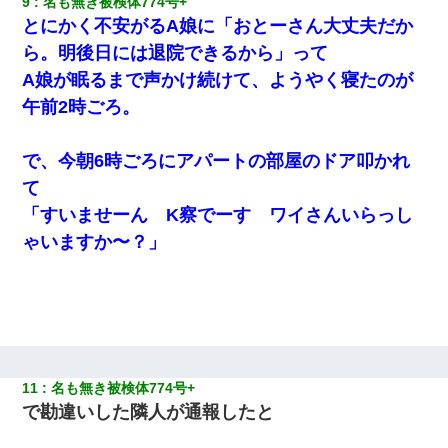
9
名も無き被検体774号+ 
とにかく不安がるA娘に「おとーさん大丈夫だか
元夫の連れ子「俺の結婚式の時くらい、母親としての責任を果た
そうとは思わないのか！」→どうも連れ子は…
ら。明後日には退院できるから」って
A娘が眠るまで声かけ続けて、ようやく寝たのが
高1のとき男に襲われ、不妊の叔母に頼まれて出産。→叔母夫婦が
午前2時ごろ。
養子縁組してアメリカに子供を連れ帰った。→9・11で叔母夫婦が
亡くなってしまい…
で、今朝6時ごろにアパートの部屋のドア叩かれ
放置子が病院送りになったらしい → 俺（二度と帰ってくるなよ…
て
嫁を半身不随にしやがった恨みは、正直こんなもんじゃ晴れな
い）
「すいませーん K察でーす ワイさんいらっし
ゃいますか〜？」
【悲報】嫁がワイのこと嫌いっぽいから単身赴任した結果
デパートの外商『私さんだと名乗る女が、ツケで宝石を買おうと
していて…』私「！？」→ 翌日。ママ友たちの様子が微妙におか
しくなり・・・
11
名も無き被検体774号+ 
【衝撃】嫁父の会社に勤続１０年、手取り１４万 → 俺「２２万も
らえる会社から誘われた。転職したい」義父「クビ！（激怒」嫁
で勘違いした隣人が通報したと
「離婚！（激怒」