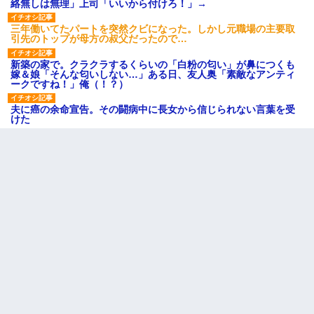
絡無しは無理」上司「いいから付けろ！」→
三年働いてたパートを突然クビになった。しかし元職場の主要取
引先のトップが母方の叔父だったので…
新築の家で。クラクラするくらいの「白粉の匂い」が鼻につくも
嫁＆娘「そんな匂いしない…」ある日、友人奥「素敵なアンティ
ークですね！」俺（！？）
夫に癌の余命宣告。その闘病中に長女から信じられない言葉を受
けた