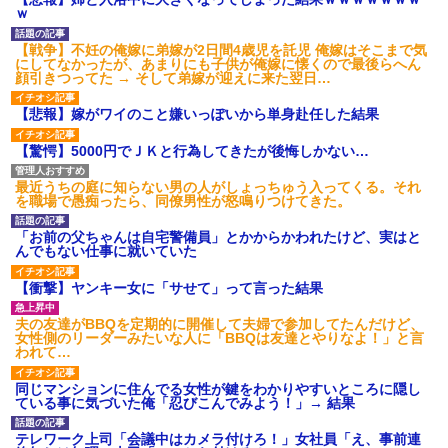
後続車にクラクションを鳴ら
ｗ
され彼氏が逆切れ。「何クラク
ション鳴らしてんだ！降りてこ
いよ！」と怒鳴りだし...
【戦争】不妊の俺嫁に弟嫁が2日間4歳児を託児 俺嫁はそこまで気
にしてなかったが、あまりにも子供が俺嫁に懐くので最後らへん
【衝撃】報酬100万円超の治験
顔引きつってた → そして弟嫁が迎えに来た翌日…
募集がこちらｗｗｗｗｗ(※画像
あり)
【悲報】嫁がワイのこと嫌いっぽいから単身赴任した結果
【ネット騒然】惨殺されたタ
ワマン頂き女子のこの動画、す
げえええええｗｗｗｗｗｗｗｗ
【驚愕】5000円でＪＫと行為してきたが後悔しかない…
ｗｗｗ
【愕然】白のクラウン俺氏、
最近うちの庭に知らない男の人がしょっちゅう入ってくる。それ
高速道路左車線を制限速度で走
を職場で愚痴ったら、同僚男性が怒鳴りつけてきた。
った結果wwwwwwwwwwww
百年の恋12-899 食べた量を
「お前の父ちゃんは自宅警備員」とかからかわれたけど、実はと
張り合ってくる
んでもない仕事に就いていた
【悲報】佐藤輝明・・・２軍
でも盛大にやらかす←あまり悲
【衝撃】ヤンキー女に「サせて」って言った結果
しませないでくれ
夫の友達がBBQを定期的に開催して夫婦で参加してたんだけど、
女性側のリーダーみたいな人に「BBQは友達とやりなよ！」と言
われて…
同じマンションに住んでる女性が鍵をわかりやすいところに隠し
ている事に気づいた俺「忍びこんでみよう！」→ 結果
テレワーク上司「会議中はカメラ付けろ！」女社員「え、事前連