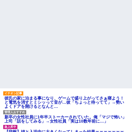
高卒で入った倉庫会社の男連
クソ男「専業主婦は昼間寝て
中は、半分以上働いていない。
られていいよなぁ。俺なんか忙
上司に期待され、リフトの免許
しくて寝る暇ねーもん。どうせ
もとった俺は「女性社員を狙っ
暇でしょ？俺のＤＶＤコピっと
ている」と言いがかりをつけ...
いてよ」
兄が首吊った。理由はイジ
【驚愕】養育費を払い続けた
メ…俺の両親離婚で母は自サツ
結果…元妻の裏切りが判
し家庭崩壊→首謀者を探しだし
明！！！その理由がこれｗｗｗ
た俺は会社と妻子を特定→結
ｗ
果、実刑受けた。子に復讐され
るだろ...
職場で電話を取った新入社員
の女子がヒワイなことを言われ
【驚愕】 新幹線じゃなく『帰
てショックを受けたことがあっ
省費4000円』安くなる在来線で
た
帰省した結果ｗｗｗｗｗ
主な税金の成り立ちを調べて
ハードオフに売っていた4万
みたよ
4000円のフィギュアがヤバすぎ
るｗｗｗｗｗｗ「こんな高い
の？ｗｗ」「逆に超安い」
私「ちょっと、人の家の金庫
触らないでよ！」キチママ『そ
こに金庫があったから、開けて
彼氏の家に泊まる事になり、ゲームで盛り上がってさぁ寝よう！
みようとしただけ☆』義兄「泥
と電気を消すとミシッって音が…彼「ちょっと待ってて」→勢い
は出てけ！二度と来るな！」結
よくドアを開けるとなんと…
果・・・
私「初めて飲む味だけどなん
のお茶？」彼「ちっ！」私「」
新卒の女性社員に1年半ストーカーされていた。俺「マジで怖い」
上司「話をしてみる」→女性社員「実は10数年前に…」
【GIF】JSのカンチョーワロ
タ
【悲報】姉と入浴中に大きくなってしまった結果ｗｗｗｗｗｗｗ