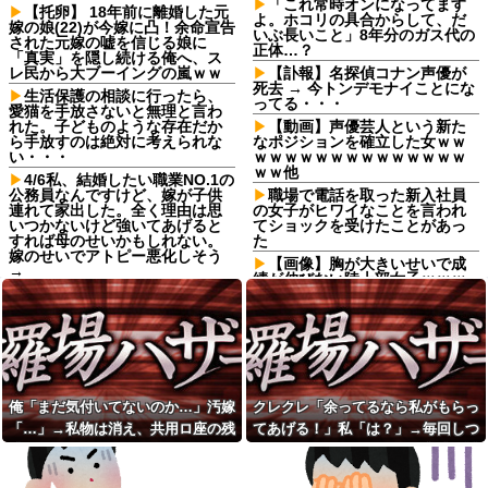
「これ常時オンになってます
【托卵】 18年前に離婚した元
よ。ホコリの具合からして、だ
嫁の娘(22)が今嫁に凸！余命宣告
いぶ長いこと」8年分のガス代の
された元嫁の嘘を信じる娘に
正体…？
「真実」を隠し続ける俺へ、ス
レ民から大ブーイングの嵐ｗｗ
【訃報】名探偵コナン声優が
死去 → 今トンデモナイことにな
生活保護の相談に行ったら、
ってる・・・
愛猫を手放さないと無理と言わ
れた。子どものような存在だか
【動画】声優芸人という新た
ら手放すのは絶対に考えられな
なポジションを確立した女ｗｗ
い・・・
ｗｗｗｗｗｗｗｗｗｗｗｗｗｗ
ｗｗ他
4/6私、結婚したい職業NO.1の
公務員なんですけど、嫁が子供
職場で電話を取った新入社員
連れて家出した。全く理由は思
の女子がヒワイなことを言われ
いつかないけど強いてあげると
てショックを受けたことがあっ
すれば母のせいかもしれない。
た
嫁のせいでアトピー悪化しそう
【画像】胸が大きいせいで成
→
績が伸びない陸上部女子ｗｗｗ
夫が首を吊った。気に入らな
ｗｗｗｗｗｗｗｗｗ
いと私を殴るウトとそれを傍観
【訃報】任天堂、ガチで終わ
するトメに生活費をくれない
る
夫…地獄の義実家をでて離婚し
ようとしたら…夫にはとんでも
義母「服装が失礼よ」私「お
ない秘密があった
互い様ですよね～」今までイビ
られ続けてきた私が義姉の披露
定食屋で大学生が大将に殴ら
宴で大暴れｗｗ義親族に「ひっ
俺「まだ気付いてないのか…」汚嫁
クレクレ「余ってるなら私がもらっ
れた。その理由がスカッとする...
ぱたきますよ」と釘を刺したっ
「…」→私物は消え、共用ロ座の残
てあげる！」私「は？」→毎回しつ
友人の結婚式へ向かう日に、
たｗｗｗ
トメから車を出せと要求され
高は653円。それでも嫁は平然とし
こく食い下がるので、ある方法を試
閉じかけの電車の扉に子供を
た。断っただけなのに大騒ぎに
抱っこしたまま手を挟んで開け
ていて…
した結果…
なってしまい…
させた旦那、後にはベビーカー