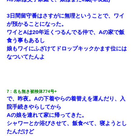
ＤＮＡ検査『血縁関係０％』旦那「やっぱり托卵だったんだ…」
嫁「本当に身に覚えがない」「なにかの間違いだ！取り違え
3日間留守番はさすがに無理ということで、ワイ
だ！」→ 嫁「あっ」
が預かることになった。
ワイとAは20年近くつるんでる仲で、Aの家で飯
同じマンションに住んでる女性が鍵をわかりやすいところに隠し
ている事に気づいた俺「忍びこんでみよう！」→ 結果
食う事もあるし
娘もワイにふざけてドロップキックかます位には
嫁が涙声で『会いたいね』とか言っているのが聞こえた。俺「こ
なついてたんよ
んな時間に誰と電話してんの？」嫁「ごめんなさい…！（大号
泣」俺（キターー）→
子供の頃、母の弟にイタズラされてて中学に入ってから関係を持
ってしまった。拒絶したら「全部バラしてやる」と脅迫されたの
で両親に全部話した。
7
名も無き被検体774号+ 
で、昨夜。Aの下着やらの着替えを運んだり、入
【報告者がキチ】嫁「妊娠した」俺『それじゃあ皆に祝ってもら
院手続きやらしてから
おう』友人達を家に連れ帰ってホームパーティー→俺『皆に祝え
てもらえて良かったな！』→
Aの娘を連れて家に帰ってきた。
シャワーとか浴びさせて、飯食べて、寝ようとし
ワイ144kg彼女98kgデブカップル、1年間毎日行為しまくった結
たんだけど
果