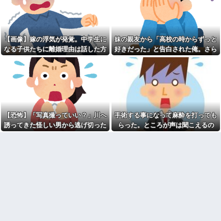
嫁「間男と再婚したい」俺
を押した奥さんが…
「慰謝料を払うなら離婚だ」→
週1エステ＆週3パーソナルジ
ところが後日「やっぱり戻りた
ム通いの美意識過剰な先輩「こ
い」と言い出して…
れって普通だよね？」→私「真
某有名な外国系の公益法人で
似できません…」の不毛なやり
【画像】嫁の浮気が発覚。中学生に
妹の親友から「高校の時からずっと
窓口受付をやったとき、シフト
取りに疲れ果てた・・・
なる子供たちに離婚理由は話した方
好きだった」と告白された俺。さら
外しみたいな人をシフト表で数
【冷めた】朝起きた時点で化
人確認できたわ
がいい？
にキス責めに遭い
粧塗り始めてた彼女が風呂入っ
高校の頃、担任と隣のクラス
て準備終わっても塗ってて「い
の担任が結婚。「お祝いに行こ
い加減にしろ」って無理に出か
う！」と結婚式場に突撃した結
けても道中で塗ってた
果...
本物のスパイ、政府批判どこ
熊本地震で居酒屋から温泉が
ろか「むしろ政府の味方」を演
湧き出るｗｗｗｗｗｗｗｗ
じて潜伏することが判明
【恐怖】「写真撮っていい？」川へ
手術する事になって麻酔を打っても
【悲報】思春期の娘に「キモ
【絶体絶命！】夫実家では老
ッ」と言われたお父さん、グレ
犬を飼っている。義母から「申
誘ってきた怪しい男から逃げ切った
らった。ところが声は聞こえるの
るｗｗｗｗｗｗｗ
し訳ないけどお留守番に来て貰
私⇒テレビに映った『衝撃の顔』に
に、目も開かず...
えまいか」と電話が。お安い御
【衝撃】浜辺美波さん、『コ
用だと思って引き受けたが…
絶句
レ』が苦手なタイプだった！？
←お世話してあげたい弱男が大
【未練】妻の不貞により離婚
量沸きしてしまうw w w w w w
した 今後2度と会うつもりはない
w w w
と大見得切ったものの、半年過
ぎると少しずつ妻が恋しくなっ
【悲報】高野連「暑熱対策で
ていった → 結局、月1の子供面
第2試合は13:30プレイボール
会日の後に…
や！」←こいつら
彼氏が私の友達を勝手に評価
【うわっ…】専業主婦さん、
する。友達の写真を見せたら
エグいくらいの不倫が子供にガ
「この子はモテそう」「この子
チバレした結果…
は彼氏できなさそう」