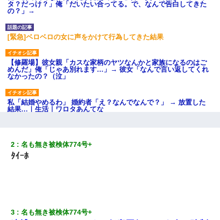
タ？だっけ？」俺「だいたい合ってる。で、なんで告白してきた
の？」→
[緊急]ベロベロの女に声をかけて行為してきた結果
【修羅場】彼女親「カスな家柄のヤツなんかと家族になるのはご
めんだ」俺「じゃあ別れます…」→ 彼女「なんで言い返してくれ
なかったの？（泣」
私「結婚やめるわ」 婚約者「え？なんでなんで？」 → 放置した
結果…｜生活｜ワロタあんてな
17年飼っていた犬が亡くなった。鼻水垂らし嗚咽する私に、猫が
近づいて頭突きをしてきて…
2
名も無き被検体774号+ 
ﾀｲｰﾎ
【悲報】姉と入浴中に大きくなってしまった結果ｗｗｗｗｗｗｗ
ｗ
転職先が決まったので退職の意思を伝えたら。上司「無責任」
「簡単には辞めさせない」私（どうせ辞めるし…）→ 思いっきり
3
名も無き被検体774号+ 
反論をしてみた