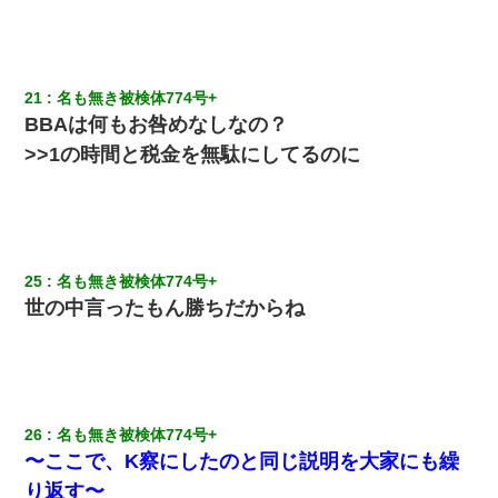
21
名も無き被検体774号+ 
BBAは何もお咎めなしなの？
>>1の時間と税金を無駄にしてるのに
25
名も無き被検体774号+ 
世の中言ったもん勝ちだからね
26
名も無き被検体774号+ 
〜ここで、K察にしたのと同じ説明を大家にも繰
り返す〜