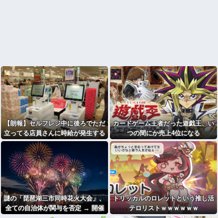
【朗報】セルフレジ中に後ろでただ
カードゲーム王者だった遊戯王、い
立ってる店員さんに時給が発生する
つの間にか売上4位になる
のおかしい←3万いいねｗｗｗｗｗ
ｗｗｗｗｗ
謎の「琵琶湖三市同時花火大会」、
トリッカルのロレットという推し活
全ての自治体が関与を否定 → 開催
テロリストｗｗｗｗｗｗ
中止が発表される