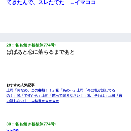
てきたんで、スレたてた ←イマココ
28
名も無き被検体774号+ 
ばばあと恋に落ちるまであと
上司「何なの、この書類！！」私「あの‥」上司「今は私が話してる
の！」私「ですから」上司「黙って聞きなさい！」私「それは」上司「言
い訳しない！」→結果ｗｗｗｗｗ
30
名も無き被検体774号+ 
>>28