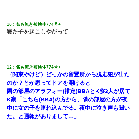
嫁の妹（26歳）がずっとウチに泊まりに来た結果→俺がヤバイｗ
ｗｗｗｗｗｗｗ
10
名も無き被検体774号+ 
義兄嫁が義実家で「コロナ陽性だったからこのまま療養させて下
寝た子を起こしやがって
さい」と言い出してド修羅場になった
姉旦那の友達「ほんとのパパだよ～」私のお腹を触ってほざく。
→思わず手を叩いて振り払ったら…
12
名も無き被検体774号+ 
ミスした新人(
)に冗談で「行為させてくれたら許してあげる」
（関東やけど）どっかの留置所から脱走犯が出た
って言ったら・・・
のか？とか思ってドアを開けると
【まぬけ】夫「離婚だ！」私「わかった。で？」夫「慰謝料
隣の部屋のアラフォー(推定)BBAとK察3人が居て
だ！」私「いいけど弁護士通して。私も請求する」夫「」
K察「こちら(BBA)の方から、隣の部屋の方が夜
中に女の子を連れ込んでる。夜中に泣き声も聞い
嫁に不倫されたから嫁と不倫相手に1000万の慰謝料請求した
た。と通報がありまして…」