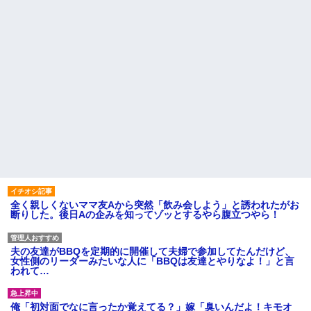
全く親しくないママ友Aから突然「飲み会しよう」と誘われたがお
断りした。後日Aの企みを知ってゾッとするやら腹立つやら！
夫の友達がBBQを定期的に開催して夫婦で参加してたんだけど、
女性側のリーダーみたいな人に「BBQは友達とやりなよ！」と言
われて…
俺「初対面でなに言ったか覚えてる？」嫁「臭いんだよ！キモオ