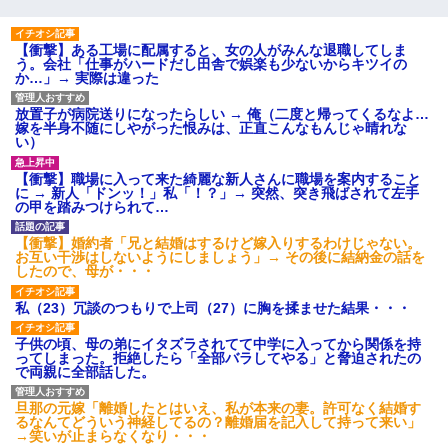
【衝撃】ある工場に配属すると、女の人がみんな退職してしま
う。会社「仕事がハードだし田舎で娯楽も少ないからキツイの
か…」→ 実際は違った
放置子が病院送りになったらしい → 俺（二度と帰ってくるなよ…
嫁を半身不随にしやがった恨みは、正直こんなもんじゃ晴れな
い）
【衝撃】職場に入って来た綺麗な新人さんに職場を案内すること
に → 新人「ドンッ！」私「！？」→ 突然、突き飛ばされて左手
の甲を踏みつけられて…
【衝撃】婚約者「兄と結婚はするけど嫁入りするわけじゃない。
お互い干渉はしないようにしましょう」→ その後に結納金の話を
したので、母が・・・
私（23）冗談のつもりで上司（27）に胸を揉ませた結果・・・
子供の頃、母の弟にイタズラされてて中学に入ってから関係を持
ってしまった。拒絶したら「全部バラしてやる」と脅迫されたの
で両親に全部話した。
旦那の元嫁「離婚したとはいえ、私が本来の妻。許可なく結婚す
るなんてどういう神経してるの？離婚届を記入して持って来い」
→笑いが止まらなくなり・・・