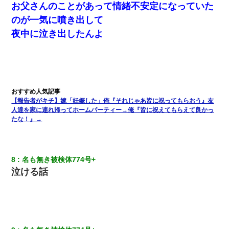
お父さんのことがあって情緒不安定になっていた
のが一気に噴き出して
ワイアラサー主婦、昨晩久しぶりに夫と致した結果ｗｗｗｗｗ
夜中に泣き出したんよ
【考察】兄嫁急死の1年後、兄が引越すというので手伝いに行った
ら下着が入った引き出しの奥にとんでもないモノを見つけた
【ワロタ】姉から「肉食系14才、乳丸出し、毛はうっすら生えか
け」というタイトルで画像が送られてきた
【報告者がキチ】嫁「妊娠した」俺『それじゃあ皆に祝ってもらおう』友
人達を家に連れ帰ってホームパーティー→俺『皆に祝えてもらえて良かっ
兄の新しい嫁がやらかしすぎて辛い。当たり前のように実家や姪
たな！』→
の幼稚園に来る
男だけどリベンジポノレノの被害者になって未だに人生が立ち直
せない
8
名も無き被検体774号+ 
泣ける話
生保レディと行為する為に駆け引きしてみた結果ｗｗｗｗｗｗｗ
ｗｗｗｗｗ
【驚愕】5000円でＪＫと行為してきたが後悔しかない…