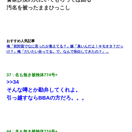
汚名を被ったままひっこし
俺「初対面でなに言ったか覚えてる？」嫁「臭いんだよ！キモオタ？だっ
け？」俺「だいたい合ってる。で、なんで告白してきたの？」→
37
名も無き被検体774号+ 
>>34
そんな噂とか勘弁してくれよ。
引っ越すならBBAの方だろ。。。
44
名も無き被検体774号+ 