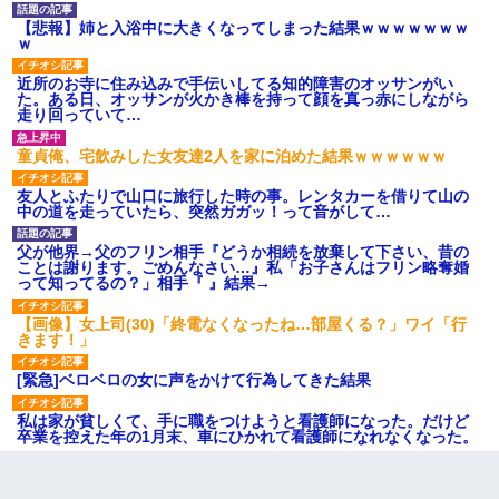
【悲報】姉と入浴中に大きくなってしまった結果ｗｗｗｗｗｗｗ
ｗ
近所のお寺に住み込みで手伝いしてる知的障害のオッサンがい
た。ある日、オッサンが火かき棒を持って顔を真っ赤にしながら
走り回っていて…
童貞俺、宅飲みした女友達2人を家に泊めた結果ｗｗｗｗｗｗ
友人とふたりで山口に旅行した時の事。レンタカーを借りて山の
中の道を走っていたら、突然ガガッ！って音がして…
父が他界→父のフリン相手『どうか相続を放棄して下さい、昔の
ことは謝ります。ごめんなさい…』私「お子さんはフリン略奪婚
って知ってるの？」相手『 』結果→
【画像】女上司(30)「終電なくなったね…部屋くる？」ワイ「行
きます！」
[緊急]ベロベロの女に声をかけて行為してきた結果
私は家が貧しくて、手に職をつけようと看護師になった。だけど
卒業を控えた年の1月末、車にひかれて看護師になれなくなった。