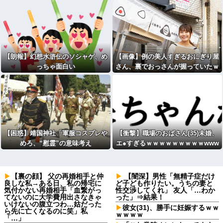
【朗報】幻想水滸伝のソシャゲ、め
【画像】例の美人すぎるおにぎり屋
っちゃ面白い
さん、裏でおっさんが握っていたｗ
ｗｗｗｗｗｗｗｗｗｗｗｗｗｗ
【困惑】靖国神社「軍服コスプレや
【衝撃】職場のおばさん(35)未婚、
めろ、“慰霊”の意味考え
エ●すぎるｗｗｗｗｗｗｗｗｗwww
ろ」・・・・・・・・・
w
【裏の顔】 父の再婚相手と仲
【闇深】男性「無精子症だけ
良しな私→ある日、私の帰宅に
ど子ども作りたい。うちの妻と
気付かない再婚相手「血繋がっ
性交渉してくれ」 友人「…わか
てないのに大学費用出さなきゃ
った」⇒結果！
いけないの腹立つわ…姑だった
彼女(31)、勝手に妊娠するｗｗ
ら先に亡くなるのに笑」私
ｗｗｗｗ
「…」