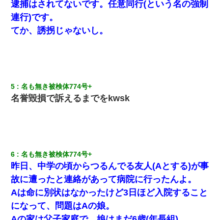
逮捕はされてないです。任意同行(という名の強制
連行)です。
私が遺産を相続。→それを知った義両親が「旅行代金を出せ！」
「リフォーム費用を負担しろ！」「金の管理は私達がする！」と
てか、誘拐じゃないし。
浅ましくも集りにきた。
友人とふたりで山口に旅行した時の事。レンタカーを借りて山の
中の道を走っていたら、突然ガガッ！って音がして…
5
名も無き被検体774号+ 
最近うちの庭に知らない男の人がしょっちゅう入ってくる。それ
名誉毀損で訴えるまでをkwsk
を職場で愚痴ったら、同僚男性が怒鳴りつけてきた。
旦那が長男のDNA鑑定をしたら血縁関係0%だった。旦那「やっぱ
りウワキしてたんだな…」長男「俺は誰の子供なの？」長女・次
男「ウワキ女！」
6
名も無き被検体774号+ 
200万を貸したコウトから、追加で400万の申し込み、私「無理。
昨日、中学の頃からつるんでる友人(Aとする)が事
義弟より娘たちが大事」旦那「娘たちが成人したら別れよう」私
（は？）
故に遭ったと連絡があって病院に行ったんよ。
Aは命に別状はなかったけど3日ほど入院すること
裁判官「お互いに最後に言いたいことはありますか」バカ夫
になって、問題はAの娘。
「…」A「夫を一発殴らせてほしい」裁判官「どうぞ」
Aの家は父子家庭で、娘はまだ6歳(年長組)