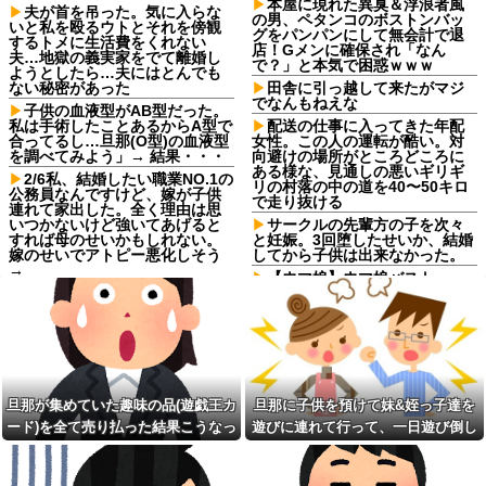
本屋に現れた異臭＆浮浪者風
夫が首を吊った。気に入らな
の男、ペタンコのボストンバッ
いと私を殴るウトとそれを傍観
グをパンパンにして無会計で退
するトメに生活費をくれない
店！Gメンに確保され「なん
夫…地獄の義実家をでて離婚し
で？」と本気で困惑ｗｗｗ
ようとしたら…夫にはとんでも
ない秘密があった
田舎に引っ越して来たがマジ
でなんもねえな
子供の血液型がAB型だった。
私は手術したことあるからA型で
配送の仕事に入ってきた年配
合ってるし…旦那(O型)の血液型
女性。この人の運転が酷い。対
を調べてみよう」→ 結果・・・
向避けの場所がところどころに
ある様な、見通しの悪いギリギ
2/6私、結婚したい職業NO.1の
リの村落の中の道を40〜50キロ
公務員なんですけど、嫁が子供
で走り抜ける
連れて家出した。全く理由は思
いつかないけど強いてあげると
サークルの先輩方の子を次々
すれば母のせいかもしれない。
と妊娠。3回堕したせいか、結婚
嫁のせいでアトピー悪化しそう
してから子供は出来なかった。
→
【ウマ娘】ウマ娘バスト
彼女が中古カードショップで
TOP20他
男に話しかけられた。いきなり
転校生と仲良くなってその子
彼女の持ち歩いてたカードを品
の家に遊びに行ったら私が小さ
定めしだしたらしく…
い頃に撮った写真があった
【速報】北海道江別大学生殺
【画像】美人YouTuberさん、
人事件、主犯格の川口被告(19)に
美化フィルターが外れてぶっコ
無期懲役の判決←これ、妥当だ
抜けｗｗｗｗｗｗｗ
旦那が集めていた趣味の品(遊戯王カ
旦那に子供を預けて妹&姪っ子達を
と思う？？？？？？
【訃報】名探偵コナン声優が
ード)を全て売り払った結果こうなっ
遊びに連れて行って、一日遊び倒し
【画像】恋する女さん、ネッ
死去 → 今トンデモナイことにな
ト民が驚愕する大変身を遂げて
た
た。すると、旦那と喧嘩になってし
ってる・・・
しまう←コレは凄過ぎるw w w
まい...
w w w w w
私「そのマンガ面白い？」友