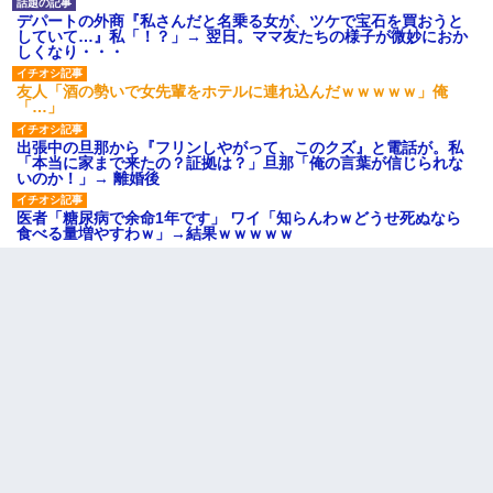
デパートの外商『私さんだと名乗る女が、ツケで宝石を買おうと
していて…』私「！？」→ 翌日。ママ友たちの様子が微妙におか
しくなり・・・
友人「酒の勢いで女先輩をホテルに連れ込んだｗｗｗｗｗ」俺
「…」
出張中の旦那から『フリンしやがって、このクズ』と電話が。私
「本当に家まで来たの？証拠は？」旦那「俺の言葉が信じられな
いのか！」→ 離婚後
医者「糖尿病で余命1年です」 ワイ「知らんわｗどうせ死ぬなら
食べる量増やすわｗ」→結果ｗｗｗｗｗ