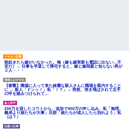
朝起きたら嫁がいなかった。俺（嫁も嫁実家も電話に出ない…不
安だ）→ 仕事を早退して帰宅すると、嫁と嫁両親と知らない男が
２人・・・
【衝撃】職場に入って来た綺麗な新人さんに職場を案内すること
に → 新人「ドンッ！」私「！？」→ 突然、突き飛ばされて左手
の甲を踏みつけられて…
200万を貸したコウトから、追加で400万の申し込み、私「無理。
義弟より娘たちが大事」旦那「娘たちが成人したら別れよう」私
（は？）