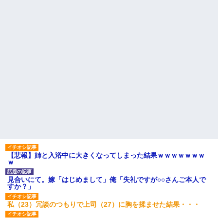
ＤＮＡ検査『血縁関係０％』旦那「やっぱり托卵だったんだ…」
嫁「本当に身に覚えがない」「なにかの間違いだ！取り違え
だ！」→ 嫁「あっ」
今日夫の実家に泊ったんだけど、朝起きたら股間がなんかモッコ
リしてた
高1のとき男に襲われ、不妊の叔母に頼まれて出産。→叔母夫婦が
養子縁組してアメリカに子供を連れ帰った。→9・11で叔母夫婦が
亡くなってしまい…
中途採用のAが部長から呼び出された。Aはヘラヘラと部屋に入っ
ていき、1時間後に号泣しながら出てきて…
嫁の妹（26歳）がずっとウチに泊まりに来た結果→俺がヤバイｗ
【悲報】姉と入浴中に大きくなってしまった結果ｗｗｗｗｗｗｗ
ｗｗｗｗｗｗｗ
ｗ
見合いにて。嫁「はじめまして」俺「失礼ですが○○さんご本人で
妻「ずっと好きだった人と一緒になりたいから、わかれてくださ
すか？」
い」→離婚後、娘と実家で生活してると…
私（23）冗談のつもりで上司（27）に胸を揉ませた結果・・・