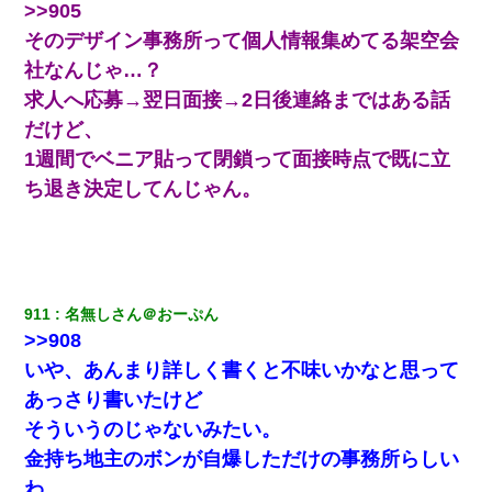
ナンパにほいほい付いていった私、地獄に落ちる
>>905
そのデザイン事務所って個人情報集めてる架空会
嫁に不倫されたから嫁と不倫相手に1000万の慰謝料請求した
社なんじゃ…？
求人へ応募→翌日面接→2日後連絡まではある話
３２歳俺「ずっと好きでした！！付き合って下さい！」 ２５歳
だけど、
彼女「うん！！絶対幸せになろうね！！！！」 → ７年後ｗｗ
ｗｗｗ
1週間でベニア貼って閉鎖って面接時点で既に立
ち退き決定してんじゃん。
義兄嫁「娘が大学に入ったら下宿させて」私「しつこい、学校斡
旋のアパートに行け」→ 旦那が義兄に通報したら「志望校を変え
ろ！」とキレて・・・
我が家のガレージに見知らぬ車。俺「もしもし、玄関にもシャッ
ターリモコンあるだろ？DOWNのボタン押してｗ」→ 待つこと１
911
名無しさん＠おーぷん
時間弱・・・
>>908
いや、あんまり詳しく書くと不味いかなと思って
アパートのドアに『ハンザイ者！この人はさいあくの人です』と
あっさり書いたけど
張り紙が！大家「面倒はごめんだよ」私「はあ」→警察に行き、
見回りで犯人が捕まったが、それが…｜生活｜ヌルポあんてな
そういうのじゃないみたい。
金持ち地主のボンが自爆しただけの事務所らしい
【不幸な結婚式】新郎親族「ブスのくせにドレスなんか着ちゃっ
わ。
てさ～ほんと恥ずかしいわよね～（大声」新郎両親「！！！（土