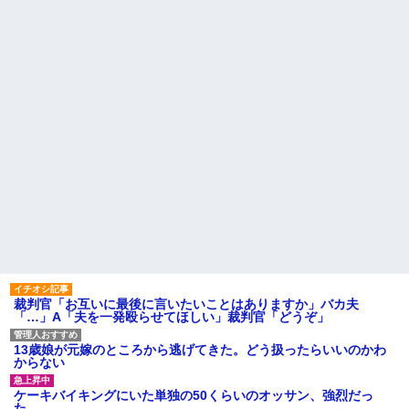
昨年まで旦那の会社の社宅に
彼女と結婚の話をしていた時
住んでた。付き合いのあるAさん
に言われたことが衝撃だった
から友達扱いされるのが不愉快
主な税金の成り立ちを調べて
で返答がずれてる
みたよ
【朗報】 女子「恋愛テクで気
を引く男より、こういう男の方
が1億倍良い男です」→結果
「2年間、たぶん1日4回は握っ
てた」ラスベガスで買った3,000
円のキーホルダーを調べたら
告白してきた会社の同僚と結
婚したが１か月たたずにレスに
→俺「〇〇だから夜を拒否する
のか！」嫁「そうｗあんたはた
だの寄生主でーすｗ」嫁親「こ...
ハードオフに売っていた4万
4000円のフィギュアがヤバすぎ
るｗｗｗｗｗｗ「こんな高い
の？ｗｗ」「逆に超安い」
私「ちょっと、人の家の金庫
裁判官「お互いに最後に言いたいことはありますか」バカ夫
触らないでよ！」キチママ『そ
「…」A「夫を一発殴らせてほしい」裁判官「どうぞ」
こに金庫があったから、開けて
みようとしただけ☆』義兄「泥
は出てけ！二度と来るな！」結
13歳娘が元嫁のところから逃げてきた。どう扱ったらいいのかわ
果・・・
からない
私「初めて飲む味だけどなん
のお茶？」彼「ちっ！」私「」
ケーキバイキングにいた単独の50くらいのオッサン、強烈だっ
【GIF】JSのカンチョーワロ
た。