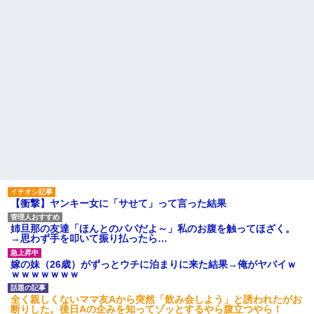
【衝撃】ヤンキー女に「サせて」って言った結果
姉旦那の友達「ほんとのパパだよ～」私のお腹を触ってほざく。
→思わず手を叩いて振り払ったら…
嫁の妹（26歳）がずっとウチに泊まりに来た結果→俺がヤバイｗ
ｗｗｗｗｗｗｗ
全く親しくないママ友Aから突然「飲み会しよう」と誘われたがお
断りした。後日Aの企みを知ってゾッとするやら腹立つやら！