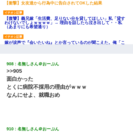
【衝撃】女友達から行為中に告白されてOKした結果
【復讐】義兄嫁「生活費、足りない分を貸してほしい」私「貸す
わけないでしょｗｗｗｗ」→ 理由を話したら泣き出して・・私
（あまりにも希望通り）
嫁が涙声で『会いたいね』とか言っているのが聞こえた。俺「こ
んな時間に誰と電話してんの？」嫁「ごめんなさい…！（大号
泣」俺（キターー）→
908
名無しさん＠おーぷん
妹が嘘つきな元カレと寄りを戻してしまったという話をしていた
>>905
ら、旦那の顔が曇って雰囲気が一転。そそくさと話を切り上げて
いつもより早く寝付いてしまった…｜生活｜ワロタあんてな
面白かった
とくに病院不採用の理由がｗｗｗ
とっさに女児を捕まえたら変質者扱いされた。母親「あっち行っ
なんにせよ、就職おめ
てよ！気持ち悪い！（ｼｯｼｯ」→ 後日、俺を見つけた母親がすっ飛
んできて・・・
私「結婚やめるわ」 婚約者「え？なんでなんで？」 → 放置した
結果…｜生活｜ワロタあんてな
910
名無しさん＠おーぷん