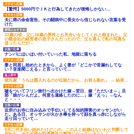
【驚愕】5000円でＪＫと行為してきたが後悔しかない…
夫に癌の余命宣告。その闘病中に長女から信じられない言葉を受
けた
22歳の頃、父に36歳の男性とお見合いをしてくれと頼まれた。父
の親会社の経営者の息子さんだったので、父も喜んで私の写真を
送ったんだが→
ナンパにほいほい付いていった私、地獄に落ちる
妻と同居し始めたときから、よく妻が「どこかで音漏れしてな
い？音楽聞こえる」と言っていて…
彼氏家「うちは墨入れるのが伝統だから。お前も彫れ」 → 結果…
嘘をついてフリン旅行へ出かけた嫁→翌日、嫁「ただいま～」旦
那「娘がシんだよ。何度も連絡したのに…」嫁「えっ」→なん
と・・・
近所のお寺に住み込みで手伝いしてる知的障害のオッサンがい
た。ある日、オッサンが火かき棒を持って顔を真っ赤にしながら
走り回っていて…
9月に付き合い始めたけどこの、この人と結婚はないわと判断して
別れた。その元彼が交通事故で重体になっているらしく…