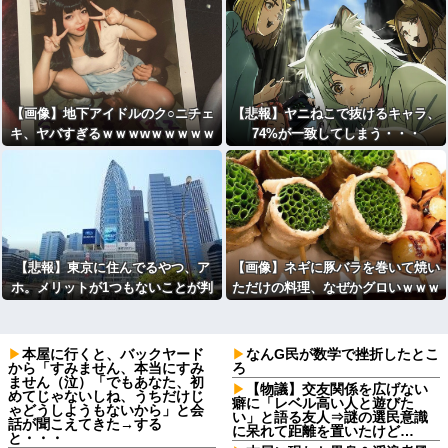
時代が終わる
【画像】地下アイドルのク○ニチェ
【悲報】ヤニねこで抜けるキャラ、
キ、ヤバすぎるｗｗｗwｗｗｗｗｗ
74%が一致してしまう・・・
ｗｗｗ
【悲報】東京に住んでるやつ、ア
【画像】ネギに豚バラを巻いて焼い
ホ。メリットが1つもないことが判
ただけの料理、なぜかグロいｗｗｗ
明
ｗｗ
本屋に行くと、バックヤード
なんG民が数学で挫折したとこ
から「すみません、本当にすみ
ろ
ません（泣）「でもあなた、初
【物議】交友関係を広げない
めてじゃないしね、うちだけじ
癖に「レベル高い人と遊びた
ゃどうしようもないから」と会
い」と語る友人⇒謎の選民意識
話が聞こえてきた→する
に呆れて距離を置いたけど…
と・・・