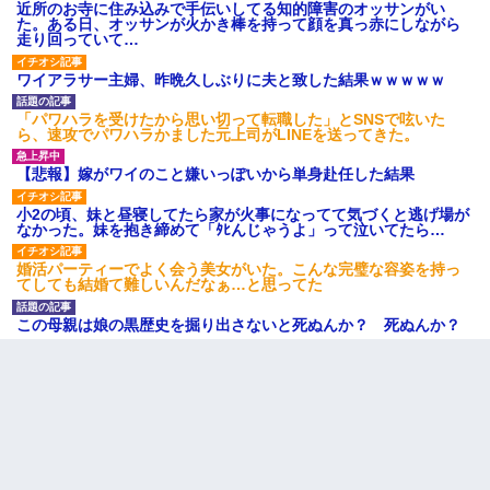
わい(42)渋谷の夜のサービスで19の女の子にゴックンさせた結果
近所のお寺に住み込みで手伝いしてる知的障害のオッサンがい
ｗｗｗｗｗｗｗｗ
た。ある日、オッサンが火かき棒を持って顔を真っ赤にしながら
走り回っていて…
旦那が長男のDNA鑑定をしたら血縁関係0%だった。旦那「やっぱ
ワイアラサー主婦、昨晩久しぶりに夫と致した結果ｗｗｗｗｗ
りウワキしてたんだな…」長男「俺は誰の子供なの？」長女・次
男「ウワキ女！」
「パワハラを受けたから思い切って転職した」とSNSで呟いた
ら、速攻でパワハラかました元上司がLINEを送ってきた。
【悲報】嫁がワイのこと嫌いっぽいから単身赴任した結果
【悲報】嫁がワイのこと嫌いっぽいから単身赴任した結果
小2の頃、妹と昼寝してたら家が火事になってて気づくと逃げ場が
妻が亡くなったんだけど正直ガチで嬉しい
なかった。妹を抱き締めて「ﾀﾋんじゃうよ」って泣いてたら…
婚活パーティーでよく会う美女がいた。こんな完璧な容姿を持っ
裁判官「お互いに最後に言いたいことはありますか」バカ夫
てしても結婚て難しいんだなぁ…と思ってた
「…」A「夫を一発殴らせてほしい」裁判官「どうぞ」
この母親は娘の黒歴史を掘り出さないと死ぬんか？ 死ぬんか？
小学生の息子が急に様子がおかしくなった。私「理由を聞いても
『わかんない！』って怒鳴り付けてくるし、困っってる」旦那
「話してみるよ」→ 後日・・・