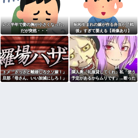
達「読めばわかるよ」→感想を
【朗報】甲子園にくちびるプ
聞きたかっただけなのに話が噛
ルプルのチアリーダー
み合わなくて…
wwwwwwwwww
【腹筋崩壊】見た瞬間吹いた
【衝撃】蓮舫「蓮舫だから叩
画像を貼っていくスレｗｗｗｗ
いて良いという報道に向き合い
レス半年で妻の胸が小さくなった。
昭和生まれの嫁が作る弁当が『戦
ます！」X民「高市だから叩いて
彼女とイタリア旅行にいった
だが突然・・・
後』すぎて萎える【画像あり】
良いをやってるのがお前だろ」
とき、ナイフを持った若者に囲
←これ…w w
まれた。とっさの一言が予想外
の展開を呼ぶことになって…
【疑問】瀬戸環奈みたいな綺
麗な子がAV女優になる理由
ﾏｸﾄﾞでｷﾞｬﾙﾏﾏ軍団がｶﾞｷを放っ
wwwwwww
て動物園。ワシ「自分らのママ
にもっと遊んで欲しいやん
泥ママ「もういいじゃない！
な？」ｶﾞｷ「遊んでほしい」ワシ
私だって傷ついてるのに！」→
「魔法の言葉があるよ」。結
盗みを責められた泥ママがまさ
果、阿鼻叫喚ww
かの被害者アピール。その言い
トメ「さっさと離婚しろクソ嫁！」
隣人奥「礼服貸してくれ」私「使う
分に周囲から笑いが漏れてしま
【修羅場】父の浮気相手がま
旦那「母さん、いい加減にしろ！」
予定があるからムリです」→断った
い…
さかの男！？私が突き止めた結
果ｗｗｗｗ
→思わぬ形で旦那が味方してくれ
途端、とんでもない暴言を吐かれ
勤務中のはずの彼氏を偶然見
かけた場所がまさかのパチ店だ
今日から業務報告書の「庶
て…
て…
った。楽しそうな姿を見た私は
務」っていう大項目が急に廃止
思わず固まり…
されたんだけど意味不明すぎる
従弟「研修だから泊めて」私
社会人1年目の時、下の階に住
「今は臨月なんだけど…」→断
んでる40代半ばくらいの独身女
りきれず了承したら、さらに
性に狙われかけた
図々しい要求まで飛び出して…
「お食い初めなんて俺になん
友人「この名前にしたい！」
のメリットがあるの」「そんな
夫「それ漫画のキャラだろ…」
に大変なら育児やめれば？」冗
→子供の名付けを巡って夫婦が
談で言ったのに本気に取られて
大揉めになり…
離婚を言い渡された