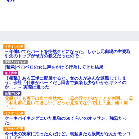
下座」→ 結果・・・
さっき嫁から、「愛しています」ってメールが届いた。俺も「愛
してます」って送ったら
書店「息子さんが万引きしました」私「はっ？(息子目の前にいる
し…)うちの子ではないので迎えに行きません」→息子を名乗って
た人物の正体が判明するも・・・
三年働いてたパートを突然クビになった。しかし元職場の主要取
引先のトップが母方の叔父だったので…
義兄嫁が義実家で「コロナ陽性だったからこのまま療養させて下
[緊急]ベロベロの女に声をかけて行為してきた結果
さい」と言い出してド修羅場になった
【衝撃】ある工場に配属すると、女の人がみんな退職してしま
う。会社「仕事がハードだし田舎で娯楽も少ないからキツイの
出張中の旦那から『フリンしやがって、このクズ』と電話が。私
か…」→ 実際は違った
「本当に家まで来たの？証拠は？」旦那「俺の言葉が信じられな
いのか！」→ 離婚後
父親がくも膜下出血で突然ﾀﾋ。→母の貯金が0なことが判明。→母
「私を家に置いてほしい、どうか見捨てないで(土下座」俺・嫁
「…」
父親がくも膜下出血で突然ﾀﾋ。→母の貯金が0なことが判明。→母
「私を家に置いてほしい、どうか見捨てないで(土下座」俺・嫁
ケーキバイキングにいた単独の50くらいのオッサン、強烈だっ
「…」
た。
今日夫の実家に泊ったんだけど、朝起きたら股間がなんかモッコ
宅飲みで女友達の乳を見てしまった・・・
リしてた