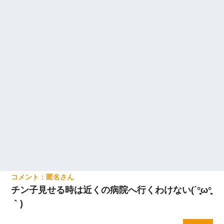
匿名
チン子見せる時は近くの病院へ行くわけない(´°̥̥̥̥̥̥̥̥ω°̥̥̥̥̥̥̥̥
｀)