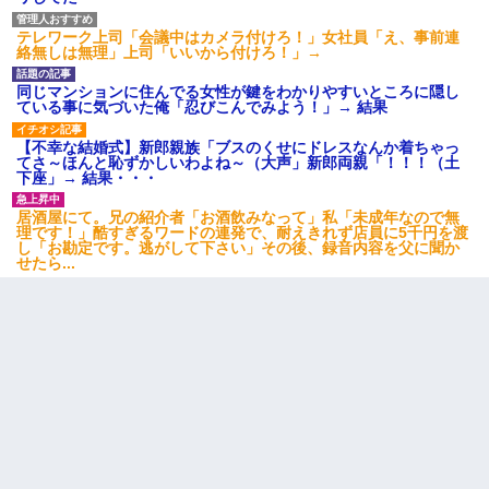
テレワーク上司「会議中はカメラ付けろ！」女社員「え、事前連
友人「酒の勢いで女先輩をホテルに連れ込んだｗｗｗｗｗ」俺
絡無しは無理」上司「いいから付けろ！」→
「…」
同じマンションに住んでる女性が鍵をわかりやすいところに隠し
ている事に気づいた俺「忍びこんでみよう！」→ 結果
17年飼っていた犬が亡くなった。鼻水垂らし嗚咽する私に、猫が
近づいて頭突きをしてきて…
【不幸な結婚式】新郎親族「ブスのくせにドレスなんか着ちゃっ
てさ～ほんと恥ずかしいわよね～（大声」新郎両親「！！！（土
下座」→ 結果・・・
22歳の頃、父に36歳の男性とお見合いをしてくれと頼まれた。父
の親会社の経営者の息子さんだったので、父も喜んで私の写真を
居酒屋にて。兄の紹介者「お酒飲みなって」私「未成年なので無
送ったんだが→
理です！」酷すぎるワードの連発で、耐えきれず店員に5千円を渡
し「お勘定です。逃がして下さい」その後、録音内容を父に聞か
せたら...
元旦那から復縁要請。息子「最新型のiPhoneも買えない貧乏は嫌
だ、再婚して」私「なら父親と暮らせ」息子「やった＾＾」私
（もう手遅れだったんだな…）
姉旦那の友達「ほんとのパパだよ～」私のお腹を触ってほざく。
→思わず手を叩いて振り払ったら…
元夫の連れ子「俺の結婚式の時くらい、母親としての責任を果た
そうとは思わないのか！」→どうも連れ子は…