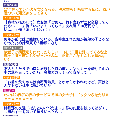
タ
後続車にクラクションを鳴ら
17年飼っていた犬が亡くなった。鼻水垂らし嗚咽する私に、猫が
され彼氏が逆切れ。「何クラク
近づいて頭突きをしてきて…
ション鳴らしてんだ！降りてこ
いよ！」と怒鳴りだし...
【身体で払わせて】女友達「ごめん、何も言わずにお金貸してく
【衝撃】報酬100万円超の治験
ださい……」俺「いいよ！いくら？」女友達「10万円ぐら
募集がこちらｗｗｗｗｗ(※画像
い……」俺「ほい！10万！」→
あり)
【ネット騒然】惨殺されたタ
何年か前に妹は離婚している。当時生まれた姪が義弟の子じゃな
ワマン頂き女子のこの動画、す
かったため妹有責での離婚になり…
げえええええｗｗｗｗｗｗｗｗ
ｗｗｗ
放置子が病院送りになったらしい → 俺（二度と帰ってくるなよ…
【愕然】白のクラウン俺氏、
嫁を半身不随にしやがった恨みは、正直こんなもんじゃ晴れな
高速道路左車線を制限速度で走
い）
った結果wwwwwwwwwwww
百年の恋12-899 食べた量を
友人とふたりで山口に旅行した時の事。レンタカーを借りて山の
張り合ってくる
中の道を走っていたら、突然ガガッ！って音がして…
【悲報】佐藤輝明・・・２軍
でも盛大にやらかす←あまり悲
「お前の父ちゃんは自宅警備員」とかからかわれたけど、実はと
しませないでくれ
んでもない仕事に就いていた
わい(42)渋谷の夜のサービスで19の女の子にゴックンさせた結果
ｗｗｗｗｗｗｗｗ
姉旦那の友達「ほんとのパパだよ～」私のお腹を触ってほざく。
→思わず手を叩いて振り払ったら…