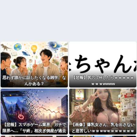
思わず誰かに話したくなる雑学、な
【悲報】尻穴でHしたらｗｗｗｗｗ
んかある？
ｗｗｗwwww
【悲報】スマホゲーム業界、ガチで
【画像】爆乳女さん、乳を出さない
限界へ…「サ終」相次ぎ倒産が過去
と息苦しいｗｗｗwｗｗｗｗｗｗｗ
最多ペース “当たれば一攫千金”の
ｗ