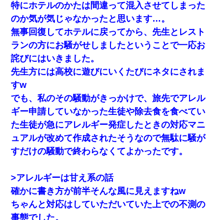
特にホテルのかたは間違って混入させてしまった
嘘をついてフリン旅行へ出かけた嫁→翌日、嫁「ただいま～」旦
のか気が気じゃなかったと思います…。
那「娘がシんだよ。何度も連絡したのに…」嫁「えっ」→なん
と・・・
無事回復してホテルに戻ってから、先生とレスト
ランの方にお騒がせしましたということで一応お
昨日37歳のおばさんと行為したんだけどめちゃくちゃだった
詫びにはいきました。
先生方には高校に遊びにいくたびにネタにされま
父が他界→父のフリン相手『どうか相続を放棄して下さい、昔の
すw
ことは謝ります。ごめんなさい…』私「お子さんはフリン略奪婚
って知ってるの？」相手『 』結果→
でも、私のその騒動がきっかけで、旅先でアレル
ギー申請していなかった生徒や除去食を食べてい
【復讐】義兄嫁「生活費、足りない分を貸してほしい」私「貸す
た生徒が急にアレルギー発症したときの対応マニ
わけないでしょｗｗｗｗ」→ 理由を話したら泣き出して・・私
（あまりにも希望通り）
ュアルが改めて作成されたそうなので無駄に騒が
すだけの騒動で終わらなくてよかったです。
義兄嫁「娘が大学に入ったら下宿させて」私「しつこい、学校斡
旋のアパートに行け」→ 旦那が義兄に通報したら「志望校を変え
ろ！」とキレて・・・
>アレルギーは甘え系の話
確かに書き方が前半そんな風に見えますねw
彼氏の家に泊まる事になり、ゲームで盛り上がってさぁ寝よう！
ちゃんと対応はしていただいていた上での不測の
と電気を消すとミシッって音が…彼「ちょっと待ってて」→勢い
よくドアを開けるとなんと…
事態でした。