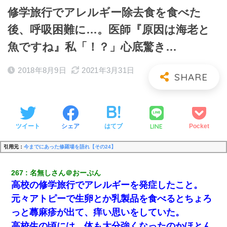
修学旅行でアレルギー除去食を食べた
後、呼吸困難に…。医師『原因は海老と
魚ですね』私「！？」心底驚き…
2018年8月9日
2021年3月31日
LINE
ツイート
シェア
はてブ
Pocket
引用元：
今までにあった修羅場を語れ【その24】
267
名無しさん＠おーぷん
高校の修学旅行でアレルギーを発症したこと。
元々アトピーで生卵とか乳製品を食べるとちょろ
っと蕁麻疹が出て、痒い思いをしていた。
高校生の頃には、体も大分強くなったのかほとん