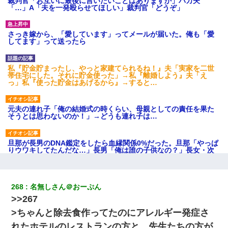
裁判官「お互いに最後に言いたいことはありますか」バカ夫
「…」A「夫を一発殴らせてほしい」裁判官「どうぞ」
さっき嫁から、「愛しています」ってメールが届いた。俺も「愛
してます」って送ったら
私『貯金貯まったし、やっと家建てられるね！』夫「実家を二世
帯住宅にした。それに貯金使った」→私『離婚しよう』夫「え
っ」私『使った貯金はあげるから』→すると…
元夫の連れ子「俺の結婚式の時くらい、母親としての責任を果た
そうとは思わないのか！」→どうも連れ子は…
旦那が長男のDNA鑑定をしたら血縁関係0%だった。旦那「やっぱ
りウワキしてたんだな…」長男「俺は誰の子供なの？」長女・次
男「ウワキ女！」
今日夫の実家に泊ったんだけど、朝起きたら股間がなんかモッコ
268
名無しさん＠おーぷん
リしてた
>>267
>ちゃんと除去食作ってたのにアレルギー発症さ
宅飲みで女友達の乳を見てしまった・・・
れたホテルのレストランの方と、先生たちの方が