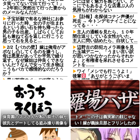
ンには全く魅力を感じない。ど
タ笑ってないで出て行って！」
こにでもあるような店選ぶ人の
←2年前に突然出て行った妻から
気持ちがわからない
のメールなんだが…
【訃報】名探偵コナン声優が
子宝祈願で有名な神社にお参
死去 → 今トンデモナイことにな
りに行った時、女の子が生まれ
ってる・・・
るという赤い石を持ち帰ったら
男の子を出産。しばらくしてお
主人の通帳を見たら、１０年
礼も兼ねて石を返しに行こうと
間仕送りしている女性がいた。
思って石を見ると…
主人に問い詰めたら、白状して...
2/2【バカの壁】嫁は俺母がア
辺野古の防犯カメラ画像を見
ポなし凸してくるのを嫌うし、
た玉城デニー、「うまい言い訳
母は悪意があってか平気で繰り
が思いつかなかったからそれか
返す。なぜ嫁姑は仲良くできな
よ」と有権者を呆れさせるコメ
いんだ？なんで女って生き物は
ントを……
こうもバカで感情的なのだろう
ワイ「メシでも行こうよ！」
か？
後輩
「ありがとうございま
男が船室のベッドで寝ようと
す！棚橋も誘いますね！」←こ
していた。…えっ？あなたは誰
れさあｗ
ですか？→ 見知らぬひとがいる
【画像あり】ディズニーの
んだが…
「おいなり巻（600円）」、卑猥
【復讐】 絶対に「植えてはい
すぎて賛否両論ｗｗｗｗｗ他
けない植物」を小学校に植えた
100均のレジで「白ありません
→20年経って見に行くと…
か？」と質問し、列をストップ
「！？」衝撃の光景が・・・
させてニヤニヤする迷惑サラリ
保育園のママさんが私の双子の妹が
トメ「この子は義実家の顔じゃな
管理会社「エレベーターホー
ーマン！並んでいる客の苛立ち
彼氏とデートしてる盗み撮り画像を
い！嫁が義妹旦那とフリンしたの
ルでは遊ばせないでください」
を楽しむ底意地の悪さに激怒
私「うちの子じゃないんですけ
見せて「あとはわかるよね？とりあ
よ！」私「DNA鑑定します？」義妹
コインランドリーで私物の乾
ど…」→まさかの展開になり…
燥機シートを「ご自由にどうぞ
えず5万を家に持ってきて」と脅し
旦那「もちろんです」→結果…
ソロキャンが趣味だけど、男
だろw」と勝手に盗もうとした