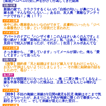
[緊急]ベロベロの女に声をかけて行為してきた結果
「話してみるよ」→ 後日・・・
新築の家で。クラクラするくらいの「白粉の匂い」が鼻につくも
嫁＆娘「そんな匂いしない…」ある日、友人奥「素敵なアンティ
朝起きたら嫁がいなかった。俺（嫁も嫁実家も電話に出ない…不
ークですね！」俺（！？）
安だ）→ 仕事を早退して帰宅すると、嫁と嫁両親と知らない男が
２人・・・
体中に赤い蕁麻疹みたいなのができて、皮膚科にいったら「ジベ
ル薔薇色ひこう疹」という症状だと言われた
【身体で払わせて】女友達「ごめん、何も言わずにお金貸してく
ださい……」俺「いいよ！いくら？」女友達「10万円ぐら
アパートのドアに『ハンザイ者！この人はさいあくの人です』と
い……」俺「ほい！10万！」→
張り紙が！大家「面倒はごめんだよ」私「はあ」→警察に行き、
見回りで犯人が捕まったが、それが…｜生活｜ヌルポあんてな
さっき嫁から、「愛しています」ってメールが届いた。俺も「愛
【クズ】昔、兄がお見合いして「ブスすぎｗｗｗ」と断った女性
してます」って送ったら
が、兄の同級生と結婚。それを知った兄は荒れ狂い、｢嫁さん、俺
のお古ですが気分はどう？」とメールを送った→
【衝撃】婚約者「兄と結婚はするけど嫁入りするわけじゃない。
お互い干渉はしないようにしましょう」→ その後に結納金の話を
したので、母が・・・
我が家のガレージに見知らぬ車。俺「もしもし、玄関にもシャッ
ターリモコンあるだろ？DOWNのボタン押してｗ」→ 待つこと１
時間弱・・・
放置子が病院送りになったらしい → 俺（二度と帰ってくるなよ…
嫁を半身不随にしやがった恨みは、正直こんなもんじゃ晴れな
い）
最近うちの庭に知らない男の人がしょっちゅう入ってくる。それ
を職場で愚痴ったら、同僚男性が怒鳴りつけてきた。
【戦争】不妊の俺嫁に弟嫁が2日間4歳児を託児 俺嫁はそこまで気
にしてなかったが、あまりにも子供が俺嫁に懐くので最後らへん
顔引きつってた → そして弟嫁が迎えに来た翌日…