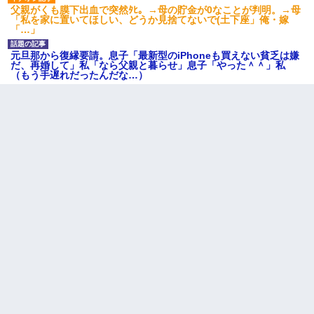
婚活パーティーでよく会う美女がいた。こんな完璧な容姿を持っ
てしても結婚て難しいんだなぁ…と思ってた
父親がくも膜下出血で突然ﾀﾋ。→母の貯金が0なことが判明。→母
「私を家に置いてほしい、どうか見捨てないで(土下座」俺・嫁
「…」
【考察】兄嫁急死の1年後、兄が引越すというので手伝いに行った
元旦那から復縁要請。息子「最新型のiPhoneも買えない貧乏は嫌
ら下着が入った引き出しの奥にとんでもないモノを見つけた
だ、再婚して」私「なら父親と暮らせ」息子「やった＾＾」私
（もう手遅れだったんだな…）