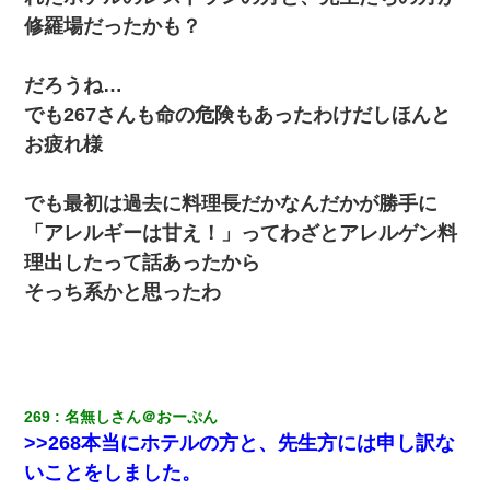
修羅場だったかも？
彼女にプロポーズしてOK貰った俺、告げられた結婚条件にブチ切
れて無事婚約破棄・・・
だろうね…
22歳の頃、父に36歳の男性とお見合いをしてくれと頼まれた。父
でも267さんも命の危険もあったわけだしほんと
の親会社の経営者の息子さんだったので、父も喜んで私の写真を
送ったんだが→
お疲れ様
ワイアラサー主婦、昨晩久しぶりに夫と致した結果ｗｗｗｗｗ
でも最初は過去に料理長だかなんだかが勝手に
「アレルギーは甘え！」ってわざとアレルゲン料
私が遺産を相続。→それを知った義両親が「旅行代金を出せ！」
理出したって話あったから
「リフォーム費用を負担しろ！」「金の管理は私達がする！」と
浅ましくも集りにきた。
そっち系かと思ったわ
同じマンションに住んでる女性が鍵をわかりやすいところに隠し
ている事に気づいた俺「忍びこんでみよう！」→ 結果
小学生の妹が20代の弟とチューしてるのに、見て見ぬふりの親を
269
名無しさん＠おーぷん
見てから実家を出た。それから15年、妹が弟の子を妊娠したらし
>>268本当にホテルの方と、先生方には申し訳な
くもう堕胎できない月なんだと母から連絡がきた…｜生活｜ワロ
タあんてな
いことをしました。