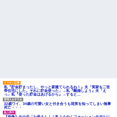
コレw」←こwれwはw w w w w
盆正月に夫の実家に長時間滞
w w w w w
在しなきゃいけないのが苦痛。
【画像】カリスマ美容師さ
私「貴方は私の実家を早々に退
ん、ココリコ田中みたいなチー
散する。私もそうしていいは
牛を大変身させた結果がこちらw
ず」夫「それは男だから許され
w w w w w w w w w w
ること。女は許されない」
【画像】令和最新版の宇垣美
同窓会で実験、「俺が青年実
里さん←こう言うのでいいんだ
業家だったら女の子はどういう
よが目一杯詰まってると話題にw
反応をするか」
w w w w w w w w
【切実】夫に無理と言われた
姉「下着に違和感がある！イ
私の7年の無視生活、その理由が
タズラしたでしょ！？」俺「し
コレｗｗｗ
てないよ」←姉が寝ている間に
44歳無職です。精神科に通院
イタズラしたと勘違いされてい
中で生活保護を受けてます。妻
るのだが・・・
に酷いことばかりしたので離婚
ハードオフに売っていた4万
されそうです。「働くから」
4000円のフィギュアがヤバすぎ
「心を入れ替えるから」と言っ
るｗｗｗｗｗｗ「こんな高い
ても信じてもらえません。助け
の？ｗｗ」「逆に超安い」
て
私「ちょっと、人の家の金庫
主な税金の成り立ちを調べて
触らないでよ！」キチママ『そ
みたよ
私『貯金貯まったし、やっと家建てられるね！』夫「実家を二世
こに金庫があったから、開けて
帯住宅にした。それに貯金使った」→私『離婚しよう』夫「え
みようとしただけ☆』義兄「泥
っ」私『使った貯金はあげるから』→すると…
は出てけ！二度と来るな！」結
果・・・
私「初めて飲む味だけどなん
32歳ワイ、34歳の可愛い女と付き合うも現実を知ってしまい無事
のお茶？」彼「ちっ！」私「」
死亡・・・
【GIF】JSのカンチョーワロ
タ
【画像】女の子「お母さん！！私ようやくファッションモデルに