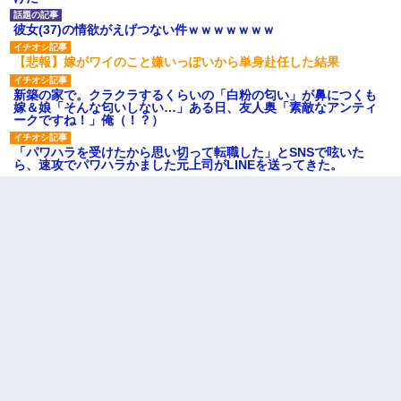
彼女(37)の情欲がえげつない件ｗｗｗｗｗｗｗ
【悲報】嫁がワイのこと嫌いっぽいから単身赴任した結果
新築の家で。クラクラするくらいの「白粉の匂い」が鼻につくも
嫁＆娘「そんな匂いしない…」ある日、友人奥「素敵なアンティ
ークですね！」俺（！？）
「パワハラを受けたから思い切って転職した」とSNSで呟いた
ら、速攻でパワハラかました元上司がLINEを送ってきた。