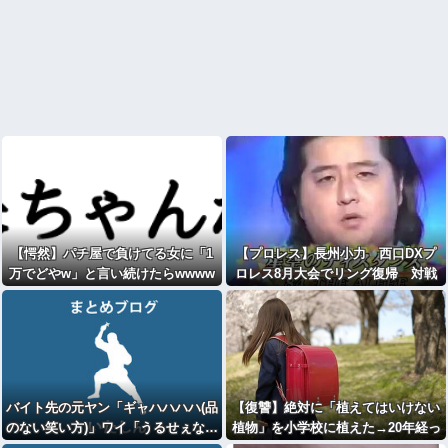
【愕然】パチ屋で負けてる女に「1
【プロレス】長州小力 西口DXプ
万でどやw」と言い続けたらwwww
ロレス8月大会でリング復帰 対戦
相手はクロちゃん 道交法違反の疑
いも不起訴に
バイト先の元ヤン「ギャハハハハ(品
【復讐】絶対に「植えてはいけない
のない笑い方)」ワイ「うるせぇな…
植物」を小学校に植えた→20年経っ
どうせFランだろ…」ﾎﾞｿﾎﾞｿ
て見に行くと…「！？」衝撃の光景