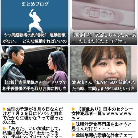
が・・・
うつ病経験者の約9割が「運動習慣
【画像】JC「妊娠しちゃったぁ…あ
がない」 どんな運動すればいいの
たしまだJCだよー(ﾊﾟｼｬｰ」
さ？
【悲報】吉岡里帆さん、アドリブで
渡邊渚さん「私がPTSDと診断され
相手役俳優の手を取りお胸に押し当
た当時、世間はまだPTSDという言
てる（※画像あり）
葉は浸透されていませんでした」
生理の予定が８月６日なんだ
【画像あり】日本のセクシー
けど７月２９日にドバッと鮮血
女性犯罪者一覧ｗｗｗｗｗｗｗ
でたから生理かな？って思った
ｗｗ
のよね
味噌汁定食専門店を出そうと
「あなた、いい加減にして。
思うんだけど・・・
私達は別れたの！わかってる
全国展開の安価な外食チェー
の！天井にへばりついてニタニ