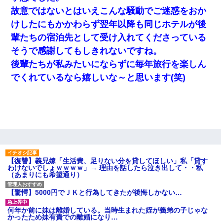
故意ではないとはいえこんな騒動でご迷惑をおか
ナンパにほいほい付いていった私、地獄に落ちる
けしたにもかかわらず翌年以降も同じホテルが後
輩たちの宿泊先として受け入れてくださっている
アパートのドアに『ハンザイ者！この人はさいあくの人です』と
張り紙が！大家「面倒はごめんだよ」私「はあ」→警察に行き、
そうで感謝してもしきれないですね。
見回りで犯人が捕まったが、それが…｜生活｜ヌルポあんてな
後輩たちが私みたいにならずに毎年旅行を楽しん
でくれているなら嬉しいな～と思います(笑)
【まぬけ】夫「離婚だ！」私「わかった。で？」夫「慰謝料
だ！」私「いいけど弁護士通して。私も請求する」夫「」
転職先が決まったので退職の意思を伝えたら。上司「無責任」
「簡単には辞めさせない」私（どうせ辞めるし…）→ 思いっきり
反論をしてみた
【不幸な結婚式】新郎親族「ブスのくせにドレスなんか着ちゃっ
【復讐】義兄嫁「生活費、足りない分を貸してほしい」私「貸す
てさ～ほんと恥ずかしいわよね～（大声」新郎両親「！！！（土
わけないでしょｗｗｗｗ」→ 理由を話したら泣き出して・・私
下座」→ 結果・・・
（あまりにも希望通り）
【驚愕】5000円でＪＫと行為してきたが後悔しかない…
【悲報】姉と入浴中に大きくなってしまった結果ｗｗｗｗｗｗｗ
ｗ
何年か前に妹は離婚している。当時生まれた姪が義弟の子じゃな
かったため妹有責での離婚になり…