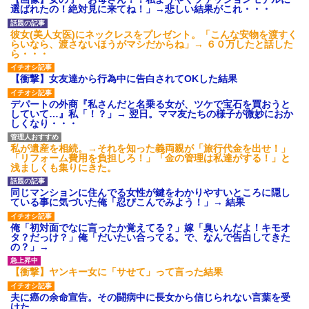
選ばれたの！絶対見に来てね！」→悲しい結果がこれ・・・
後続車にクラクションを鳴ら
され彼氏が逆切れ。「何クラク
ション鳴らしてんだ！降りてこ
彼女(美人女医)にネックレスをプレゼント。「こんな安物を渡すく
いよ！」と怒鳴りだし...
らいなら、渡さないほうがマシだからね」→ ６０万したと話した
ら・・・
【衝撃】報酬100万円超の治験
募集がこちらｗｗｗｗｗ(※画像
あり)
【衝撃】女友達から行為中に告白されてOKした結果
【ネット騒然】惨殺されたタ
ワマン頂き女子のこの動画、す
デパートの外商『私さんだと名乗る女が、ツケで宝石を買おうと
げえええええｗｗｗｗｗｗｗｗ
していて…』私「！？」→ 翌日。ママ友たちの様子が微妙におか
ｗｗｗ
しくなり・・・
【愕然】白のクラウン俺氏、
高速道路左車線を制限速度で走
私が遺産を相続。→それを知った義両親が「旅行代金を出せ！」
った結果wwwwwwwwwwww
「リフォーム費用を負担しろ！」「金の管理は私達がする！」と
百年の恋12-899 食べた量を
浅ましくも集りにきた。
張り合ってくる
【悲報】佐藤輝明・・・２軍
同じマンションに住んでる女性が鍵をわかりやすいところに隠し
でも盛大にやらかす←あまり悲
ている事に気づいた俺「忍びこんでみよう！」→ 結果
しませないでくれ
俺「初対面でなに言ったか覚えてる？」嫁「臭いんだよ！キモオ
タ？だっけ？」俺「だいたい合ってる。で、なんで告白してきた
の？」→
【衝撃】ヤンキー女に「サせて」って言った結果
夫に癌の余命宣告。その闘病中に長女から信じられない言葉を受
けた