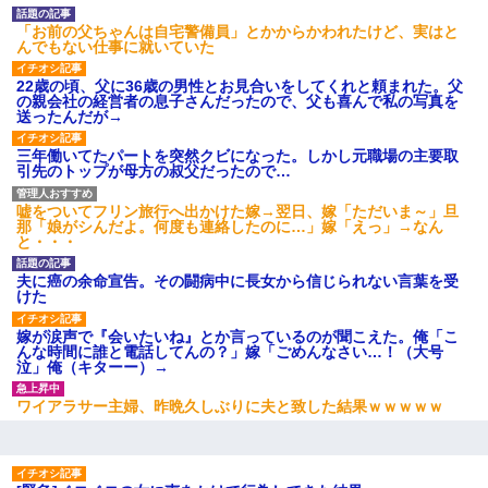
「パワハラを受けたから思い切って転職した」とSNSで呟いた
ら、速攻でパワハラかました元上司がLINEを送ってきた。
「お前の父ちゃんは自宅警備員」とかからかわれたけど、実はと
んでもない仕事に就いていた
22歳の頃、父に36歳の男性とお見合いをしてくれと頼まれた。父
姉旦那の友達「ほんとのパパだよ～」私のお腹を触ってほざく。
の親会社の経営者の息子さんだったので、父も喜んで私の写真を
→思わず手を叩いて振り払ったら…
送ったんだが→
三年働いてたパートを突然クビになった。しかし元職場の主要取
【衝撃】職場に入って来た綺麗な新人さんに職場を案内すること
引先のトップが母方の叔父だったので…
に → 新人「ドンッ！」私「！？」→ 突然、突き飛ばされて左手
の甲を踏みつけられて…
嘘をついてフリン旅行へ出かけた嫁→翌日、嫁「ただいま～」旦
那「娘がシんだよ。何度も連絡したのに…」嫁「えっ」→なん
と・・・
日曜日、会社の窓を見ると同僚の姿。俺（あれ？ディズニーシー
じゃ？）→俺電話「今何してんの？」同僚「シーで並んでるこ
と！」俺「会社にいない？」→次の瞬間、すごい鳥肌が立った
夫に癌の余命宣告。その闘病中に長女から信じられない言葉を受
けた
32歳ワイ、34歳の可愛い女と付き合うも現実を知ってしまい無事
嫁が涙声で『会いたいね』とか言っているのが聞こえた。俺「こ
死亡・・・
んな時間に誰と電話してんの？」嫁「ごめんなさい…！（大号
泣」俺（キターー）→
ワイアラサー主婦、昨晩久しぶりに夫と致した結果ｗｗｗｗｗ
この母親は娘の黒歴史を掘り出さないと死ぬんか？ 死ぬんか？
小学生の息子が急に様子がおかしくなった。私「理由を聞いても
『わかんない！』って怒鳴り付けてくるし、困っってる」旦那