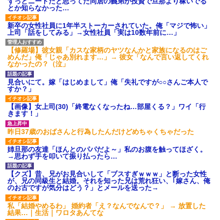
ずっとニートだと思ってた同居の義弟が投資で旦那より稼いでる
とか知らなかった…
新卒の女性社員に1年半ストーカーされていた。俺「マジで怖い」
上司「話をしてみる」→女性社員「実は10数年前に…」
【修羅場】彼女親「カスな家柄のヤツなんかと家族になるのはご
めんだ」俺「じゃあ別れます…」→ 彼女「なんで言い返してくれ
なかったの？（泣」
見合いにて。嫁「はじめまして」俺「失礼ですが○○さんご本人で
すか？」
【画像】女上司(30)「終電なくなったね…部屋くる？」ワイ「行
きます！」
昨日37歳のおばさんと行為したんだけどめちゃくちゃだった
姉旦那の友達「ほんとのパパだよ～」私のお腹を触ってほざく。
→思わず手を叩いて振り払ったら…
【クズ】昔、兄がお見合いして「ブスすぎｗｗｗ」と断った女性
が、兄の同級生と結婚。それを知った兄は荒れ狂い、｢嫁さん、俺
のお古ですが気分はどう？」とメールを送った→
私「結婚やめるわ」 婚約者「え？なんでなんで？」 → 放置した
結果…｜生活｜ワロタあんてな