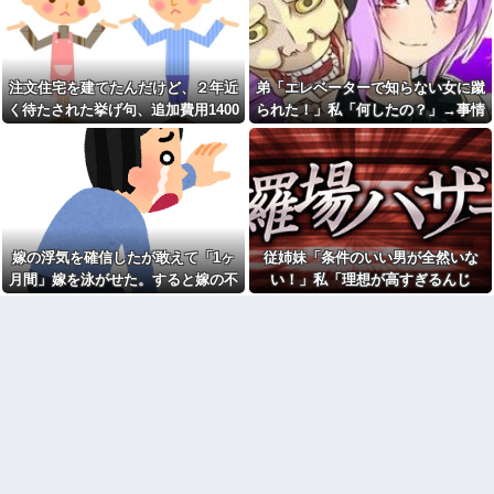
てきた
にサイト内に侵入されたことが
DQN夫婦！注意したら「は？名
ある。友達から「後ろ後
前かいてないんですけど」と逆
ろ！！」と叫ばれて...
ギレ
母の入院で叔母の家に預けら
食後に食器を流しへ置くと
れた私。優しく迎えられた日々
き、初手でど真ん中に置くのは
注文住宅を建てたんだけど、２年近
弟「エレベーターで知らない女に蹴
のあと、両親に再会して思わず
今よければ後のことは考えな
く待たされた挙げ句、追加費用1400
られた！」私「何したの？」→事情
号泣した理由は…
い、自分さえよければいいとい
う考えが行動に現れてる
万請求された。流石におかしいよ
を聞いた家族全員が「それは自業自
この小さな出来事でこの実行
力の差よ…と人生そのものが心
100均のレジで「白ありません
ね？
得」と呆れてしまい…
配になってしまう
か？」と質問し、列をストップ
させてニヤニヤする迷惑サラリ
友人の結婚式へ向かう日に、
ーマン！並んでいる客の苛立ち
トメから車を出せと要求され
を楽しむ底意地の悪さに激怒
た。断っただけなのに大騒ぎに
なってしまい…
【人工障がい者】甥(28)「両親
が亡くなったんで僕のこと引き
嫁の浮気を確信したが敢えて「1ヶ
従姉妹「条件のいい男が全然いな
トメ「この子は義実家の顔じ
取ってほしいんですけど！」な
ゃない！嫁が義妹旦那とフリン
月間」嫁を泳がせた。すると嫁の不
い！」私「理想が高すぎるんじ
んでいい年したヒキニートを引
したのよ！」私「DNA鑑定しま
き取らなきゃいけないんだよ！
倫がトンデモないことに...
ゃ…？」→婚活の愚痴を聞き続けた
す？」義妹旦那「もちろんで
甘やかされるとこうなるか…
す」→結果…
結果…
母が兄一家にお米を送って
ごつ盛り焼きそばとかいう年
る。それを兄嫁がご近所さんに
１くらいで無性に食いたくなる
売ってた。私「お母さんい
やつｗｗｗｗｗｗｗｗ
る？」甥「お米の配達に行って
【画像】俺たちの姫、佳子さ
る」私「？配達？」姪「それ言
まのお気に入りのドレスがこち
っちゃダメなんだよ！」ガチャ
らです←コレは可愛過ぎるw w
ジャンポケ斉藤「同意があっ
w w w w w w
たんです。本当です。信じて下
【爆笑動画】ママさん「新し
さい」 ←何でこの主張が通ら
い洗濯機買って1発目に回したら
ないの？