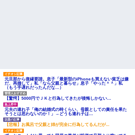
元旦那から復縁要請。息子「最新型のiPhoneも買えない貧乏は嫌
だ、再婚して」私「なら父親と暮らせ」息子「やった＾＾」私
（もう手遅れだったんだな…）
【驚愕】5000円でＪＫと行為してきたが後悔しかない…
元夫の連れ子「俺の結婚式の時くらい、母親としての責任を果た
そうとは思わないのか！」→どうも連れ子は…
【悲報】お風呂で父親と姉が完全に行為してるんだが...