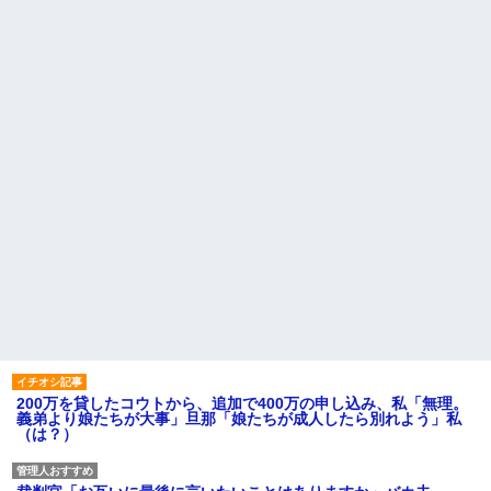
200万を貸したコウトから、追加で400万の申し込み、私「無理。
義弟より娘たちが大事」旦那「娘たちが成人したら別れよう」私
（は？）