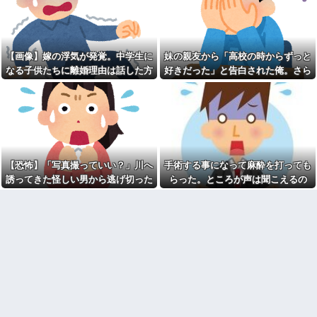
単に老眼で見えていないだけな
嫁「間男と再婚したい」俺
のか？
「慰謝料を払うなら離婚だ」→
ところが後日「やっぱり戻りた
【疑問】サイコパスって、な
い」と言い出して…
んで平然と人を殺せるの？
某有名な外国系の公益法人で
「これ常時オンになってます
【画像】嫁の浮気が発覚。中学生に
妹の親友から「高校の時からずっと
窓口受付をやったとき、シフト
よ。ホコリの具合からして、だ
なる子供たちに離婚理由は話した方
好きだった」と告白された俺。さら
外しみたいな人をシフト表で数
いぶ長いこと」8年分のガス代の
人確認できたわ
正体…？
がいい？
にキス責めに遭い
高校の頃、担任と隣のクラス
【後始末係り】若い彼女持ち
の担任が結婚。「お祝いに行こ
の元旦と営み続ける32歳女の役
う！」と結婚式場に突撃した結
割がコレｗｗｗｗ
果...
職場で電話を取った新入社員
熊本地震で居酒屋から温泉が
の女子がヒワイなことを言われ
湧き出るｗｗｗｗｗｗｗｗ
てショックを受けたことがあっ
た
【恐怖】「写真撮っていい？」川へ
手術する事になって麻酔を打っても
【悲報】思春期の娘に「キモ
ッ」と言われたお父さん、グレ
閉じかけの電車の扉に子供を
誘ってきた怪しい男から逃げ切った
らった。ところが声は聞こえるの
るｗｗｗｗｗｗｗ
抱っこしたまま手を挟んで開け
私⇒テレビに映った『衝撃の顔』に
に、目も開かず...
させた旦那、後にはベビーカー
【衝撃】浜辺美波さん、『コ
を押した奥さんが…
絶句
レ』が苦手なタイプだった！？
←お世話してあげたい弱男が大
夫「父は逮捕された。本当に
量沸きしてしまうw w w w w w
すまない」私「もう一緒には暮
w w w
らせない…」→ウトに監禁され
乱暴された私は離婚を決意し
【悲報】高野連「暑熱対策で
て…
第2試合は13:30プレイボール
や！」←こいつら
【冷めた】朝起きた時点で化
粧塗り始めてた彼女が風呂入っ
【うわっ…】専業主婦さん、
て準備終わっても塗ってて「い
エグいくらいの不倫が子供にガ
い加減にしろ」って無理に出か
チバレした結果…
けても道中で塗ってた