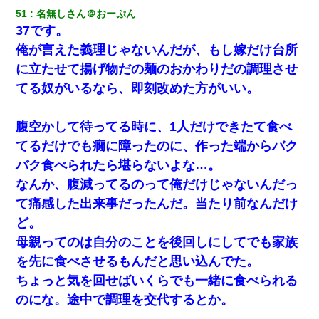
彼女(美人女医)にネックレスをプレゼント。「こんな安物を渡すく
らいなら、渡さないほうがマシだからね」→ ６０万したと話した
51
名無しさん＠おーぷん
ら・・・
37です。
俺が言えた義理じゃないんだが、もし嫁だけ台所
妊娠中に「おいこのブタ女！てめー席譲れ！」と絡まれ腹を殴る
に立たせて揚げ物だの麺のおかわりだの調理させ
真似された。泣きながら夫に話すと一年後に…
てる奴がいるなら、即刻改めた方がいい。
【まぬけ】夫「離婚だ！」私「わかった。で？」夫「慰謝料
だ！」私「いいけど弁護士通して。私も請求する」夫「」
腹空かして待ってる時に、1人だけできたて食べ
てるだけでも癇に障ったのに、作った端からバク
32歳ワイ、34歳の可愛い女と付き合うも現実を知ってしまい無事
バク食べられたら堪らないよな…。
死亡・・・
なんか、腹減ってるのって俺だけじゃないんだっ
て痛感した出来事だったんだ。当たり前なんだけ
旦那の元嫁「離婚したとはいえ、私が本来の妻。許可なく結婚す
るなんてどういう神経してるの？離婚届を記入して持って来い」
ど。
→笑いが止まらなくなり・・・
母親ってのは自分のことを後回しにしてでも家族
ワイ144kg彼女98kgデブカップル、1年間毎日行為しまくった結
を先に食べさせるもんだと思い込んでた。
果
ちょっと気を回せばいくらでも一緒に食べられる
のにな。途中で調理を交代するとか。