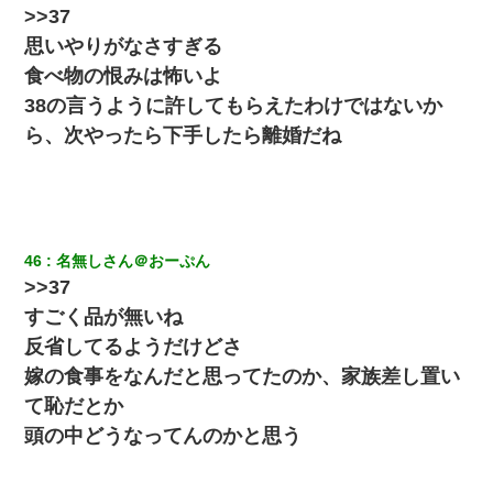
>>37
朝起きたら嫁がいなかった。俺（嫁も嫁実家も電話に出ない…不
思いやりがなさすぎる
安だ）→ 仕事を早退して帰宅すると、嫁と嫁両親と知らない男が
２人・・・
食べ物の恨みは怖いよ
38の言うように許してもらえたわけではないか
昨日37歳のおばさんと行為したんだけどめちゃくちゃだった
ら、次やったら下手したら離婚だね
【衝撃】ある工場に配属すると、女の人がみんな退職してしま
う。会社「仕事がハードだし田舎で娯楽も少ないからキツイの
か…」→ 実際は違った
46
名無しさん＠おーぷん
童貞俺、宅飲みした女友達2人を家に泊めた結果ｗｗｗｗｗｗ
>>37
すごく品が無いね
夫に癌の余命宣告。その闘病中に長女から信じられない言葉を受
けた
反省してるようだけどさ
嫁の食事をなんだと思ってたのか、家族差し置い
同じマンションに住んでる女性が鍵をわかりやすいところに隠し
て恥だとか
ている事に気づいた俺「忍びこんでみよう！」→ 結果
頭の中どうなってんのかと思う
小2の頃、妹と昼寝してたら家が火事になってて気づくと逃げ場が
なかった。妹を抱き締めて「ﾀﾋんじゃうよ」って泣いてたら…