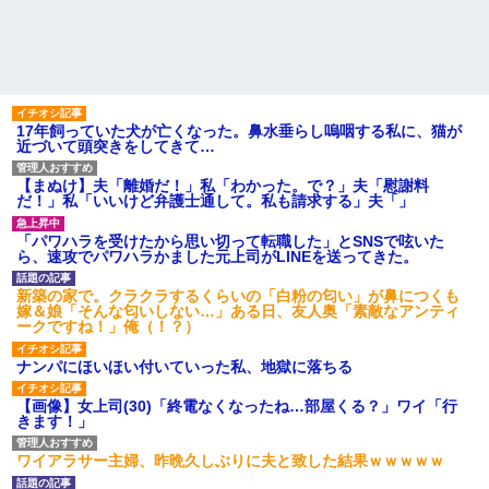
17年飼っていた犬が亡くなった。鼻水垂らし嗚咽する私に、猫が
近づいて頭突きをしてきて…
【まぬけ】夫「離婚だ！」私「わかった。で？」夫「慰謝料
だ！」私「いいけど弁護士通して。私も請求する」夫「」
「パワハラを受けたから思い切って転職した」とSNSで呟いた
ら、速攻でパワハラかました元上司がLINEを送ってきた。
新築の家で。クラクラするくらいの「白粉の匂い」が鼻につくも
嫁＆娘「そんな匂いしない…」ある日、友人奥「素敵なアンティ
ークですね！」俺（！？）
ナンパにほいほい付いていった私、地獄に落ちる
【画像】女上司(30)「終電なくなったね…部屋くる？」ワイ「行
きます！」
ワイアラサー主婦、昨晩久しぶりに夫と致した結果ｗｗｗｗｗ