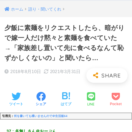
ホーム
語り・聞いてくれ
夕飯に素麺をリクエストしたら、暗がり
で嫁一人だけ黙々と素麺を食べていた
→「家族差し置いて先に食べるなんて恥
ずかしくないの」と聞いたら…
2018年8月10日
2021年3月31日
LINE
ツイート
シェア
はてブ
Pocket
引用元：
何を書いても構いませんので＠生活板64
37
名無しさん＠おーぷん