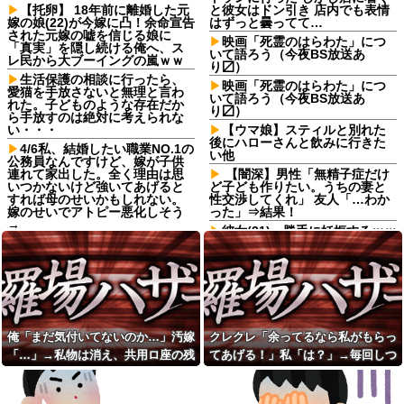
【托卵】 18年前に離婚した元
と彼女はドン引き 店内でも表情
嫁の娘(22)が今嫁に凸！余命宣告
はずっと曇ってて…
された元嫁の嘘を信じる娘に
映画「死霊のはらわた」につ
「真実」を隠し続ける俺へ、ス
いて語ろう（今夜BS放送あ
レ民から大ブーイングの嵐ｗｗ
り〼）
生活保護の相談に行ったら、
映画「死霊のはらわた」につ
愛猫を手放さないと無理と言わ
いて語ろう（今夜BS放送あ
れた。子どものような存在だか
り〼）
ら手放すのは絶対に考えられな
い・・・
【ウマ娘】スティルと別れた
後にハローさんと飲みに行きた
4/6私、結婚したい職業NO.1の
い他
公務員なんですけど、嫁が子供
連れて家出した。全く理由は思
【闇深】男性「無精子症だけ
いつかないけど強いてあげると
ど子ども作りたい。うちの妻と
すれば母のせいかもしれない。
性交渉してくれ」 友人「…わか
嫁のせいでアトピー悪化しそう
った」⇒結果！
→
彼女(31)、勝手に妊娠するｗｗ
夫が首を吊った。気に入らな
ｗｗｗｗ
いと私を殴るウトとそれを傍観
義母が仕事用PCを無断閲覧＆
するトメに生活費をくれない
●●サイトで感染「悪気はない
夫…地獄の義実家をでて離婚し
～」と笑う義母にPC画像トラッ
ようとしたら…夫にはとんでも
プを仕掛けた結果、恐怖のウィ
ない秘密があった
ルス事件に発展←PC初心者を弄
定食屋で大学生が大将に殴ら
ぶ嫁ちゃん強い
俺「まだ気付いてないのか…」汚嫁
クレクレ「余ってるなら私がもらっ
れた。その理由がスカッとする...
外食で茶碗にご飯粒を点々と
「…」→私物は消え、共用ロ座の残
てあげる！」私「は？」→毎回しつ
友人の結婚式へ向かう日に、
残して平気なオッサン多すぎ問
トメから車を出せと要求され
題！昔の人ほど食事マナーに厳
高は653円。それでも嫁は平然とし
こく食い下がるので、ある方法を試
た。断っただけなのに大騒ぎに
しいと思ってたのに……「コッ
ていて…
した結果…
なってしまい…
ペパン世代」の作法欠如なのか