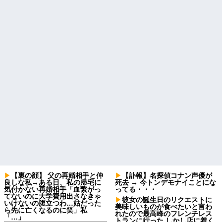
【裏の顔】 父の再婚相手と仲
【訃報】名探偵コナン声優が
良しな私→ある日、私の帰宅に
死去 → 今トンデモナイことにな
気付かない再婚相手「血繋がっ
ってる・・・
てないのに大学費用出さなきゃ
彼女の誕生日のリクエストに
いけないの腹立つわ…姑だった
美味しいものが食べたいと言わ
ら先に亡くなるのに笑」私
れたので最高峰のフレンチレス
「…」
トランに行った しかし店に着く