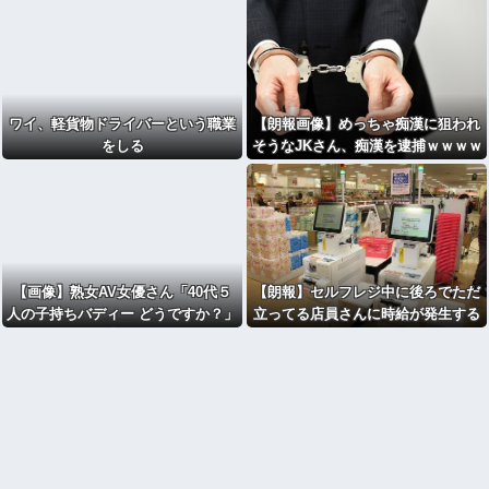
ワイ、軽貨物ドライバーという職業
【朗報画像】めっちゃ痴漢に狙われ
をしる
そうなJKさん、痴漢を逮捕ｗｗｗｗ
ｗｗｗｗｗｗｗｗｗｗ
【画像】熟女AV女優さん「40代５
【朗報】セルフレジ中に後ろでただ
人の子持ちバディー どうですか？」
立ってる店員さんに時給が発生する
ﾊﾟｼｬｯ
のおかしい←3万いいねｗｗｗｗｗ
ｗｗｗｗｗ