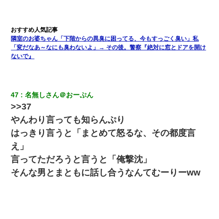
元旦那から復縁要請。息子「最新型のiPhoneも買えない貧乏は嫌
だ、再婚して」私「なら父親と暮らせ」息子「やった＾＾」私
（もう手遅れだったんだな…）
隣室のお婆ちゃん「下階からの異臭に困ってる、今もすっごく臭い」私
「変だなあ～なにも臭わないよ」→ その後。警察『絶対に窓とドアを開け
ないで』
【GJ!】会社から帰宅中、広い駐車場にエンジンかけっ放しの車を
発見。しかも「ヒィ～」みたいな声も聞こえてきたので気になっ
て近寄ったら女の子がおっさんの下敷きになってた
47
名無しさん＠おーぷん
小学生の息子が急に様子がおかしくなった。私「理由を聞いても
>>37
『わかんない！』って怒鳴り付けてくるし、困っってる」旦那
「話してみるよ」→ 後日・・・
やんわり言っても知らんぷり
はっきり言うと「まとめて怒るな、その都度言
とっさに女児を捕まえたら変質者扱いされた。母親「あっち行っ
え」
てよ！気持ち悪い！（ｼｯｼｯ」→ 後日、俺を見つけた母親がすっ飛
んできて・・・
言ってただろうと言うと「俺撃沈」
そんな男とまともに話し合うなんてむーりーww
父が他界→父のフリン相手『どうか相続を放棄して下さい、昔の
ことは謝ります。ごめんなさい…』私「お子さんはフリン略奪婚
って知ってるの？」相手『 』結果→