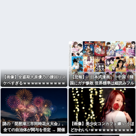
【画像】全盛期大原優乃の腰回りス
【悲報】「日本式漫画」、中国・韓
ケベすぎるｗｗｗwｗｗｗｗｗｗｗ
国にガチ惨敗 世界標準は縦読みフル
ｗ
カラーへ・・・・・・・・・
謎の「琵琶湖三市同時花火大会」、
【画像】美少女コンカフェ嬢 いうほ
全ての自治体が関与を否定 → 開催
どかわいいｗｗｗｗｗｗｗｗｗｗｗ
中止が発表される
ｗｗｗｗ