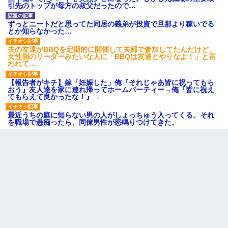
引先のトップが母方の叔父だったので…
ずっとニートだと思ってた同居の義弟が投資で旦那より稼いでる
とか知らなかった…
夫の友達がBBQを定期的に開催して夫婦で参加してたんだけど、
女性側のリーダーみたいな人に「BBQは友達とやりなよ！」と言
われて…
【報告者がキチ】嫁「妊娠した」俺『それじゃあ皆に祝ってもら
おう』友人達を家に連れ帰ってホームパーティー→俺『皆に祝え
てもらえて良かったな！』→
最近うちの庭に知らない男の人がしょっちゅう入ってくる。それ
を職場で愚痴ったら、同僚男性が怒鳴りつけてきた。