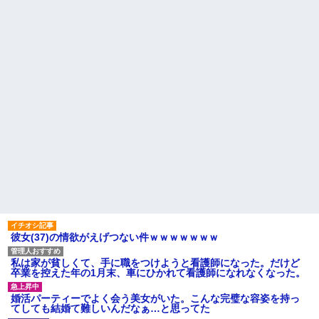
高卒で入った倉庫会社の男連
彼氏が私の友達を勝手に評価
中は、半分以上働いていない。
する。友達の写真を見せたら
上司に期待され、リフトの免許
「この子はモテそう」「この子
もとった俺は「女性社員を狙っ
は彼氏できなさそう」
ている」と言いがかりをつけ...
クソ男「専業主婦は昼間寝て
兄が首吊った。理由はイジ
られていいよなぁ。俺なんか忙
メ…俺の両親離婚で母は自サツ
しくて寝る暇ねーもん。どうせ
し家庭崩壊→首謀者を探しだし
暇でしょ？俺のＤＶＤコピっと
た俺は会社と妻子を特定→結
いてよ」
果、実刑受けた。子に復讐され
るだろ...
【驚愕】養育費を払い続けた
結果…元妻の裏切りが判
【驚愕】 新幹線じゃなく『帰
明！！！その理由がこれｗｗｗ
省費4000円』安くなる在来線で
ｗ
帰省した結果ｗｗｗｗｗ
主な税金の成り立ちを調べて
ハードオフに売っていた4万
みたよ
4000円のフィギュアがヤバすぎ
るｗｗｗｗｗｗ「こんな高い
の？ｗｗ」「逆に超安い」
私「ちょっと、人の家の金庫
触らないでよ！」キチママ『そ
こに金庫があったから、開けて
彼女(37)の情欲がえげつない件ｗｗｗｗｗｗｗ
みようとしただけ☆』義兄「泥
は出てけ！二度と来るな！」結
果・・・
私は家が貧しくて、手に職をつけようと看護師になった。だけど
私「初めて飲む味だけどなん
卒業を控えた年の1月末、車にひかれて看護師になれなくなった。
のお茶？」彼「ちっ！」私「」
【GIF】JSのカンチョーワロ
婚活パーティーでよく会う美女がいた。こんな完璧な容姿を持っ
タ
てしても結婚て難しいんだなぁ…と思ってた