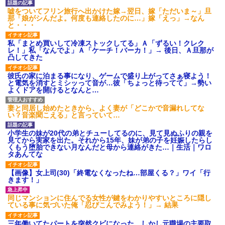
後続車にクラクションを鳴ら
され彼氏が逆切れ。「何クラク
嘘をついてフリン旅行へ出かけた嫁→翌日、嫁「ただいま～」旦
ション鳴らしてんだ！降りてこ
那「娘がシんだよ。何度も連絡したのに…」嫁「えっ」→なん
いよ！」と怒鳴りだし...
と・・・
【衝撃】報酬100万円超の治験
募集がこちらｗｗｗｗｗ(※画像
私「まとめ買いして冷凍ストックしてる」Ａ「ずるい！クレク
あり)
レ！」私「なんでよ」Ａ「ケーチ！バーカ！」→ 後日、Ａ旦那が
凸してきた
【ネット騒然】惨殺されたタ
ワマン頂き女子のこの動画、す
げえええええｗｗｗｗｗｗｗｗ
彼氏の家に泊まる事になり、ゲームで盛り上がってさぁ寝よう！
ｗｗｗ
と電気を消すとミシッって音が…彼「ちょっと待ってて」→勢い
よくドアを開けるとなんと…
【愕然】白のクラウン俺氏、
高速道路左車線を制限速度で走
った結果wwwwwwwwwwww
妻と同居し始めたときから、よく妻が「どこかで音漏れしてな
百年の恋12-899 食べた量を
い？音楽聞こえる」と言っていて…
張り合ってくる
【悲報】佐藤輝明・・・２軍
小学生の妹が20代の弟とチューしてるのに、見て見ぬふりの親を
でも盛大にやらかす←あまり悲
見てから実家を出た。それから15年、妹が弟の子を妊娠したらし
しませないでくれ
くもう堕胎できない月なんだと母から連絡がきた…｜生活｜ワロ
タあんてな
【画像】女上司(30)「終電なくなったね…部屋くる？」ワイ「行
きます！」
同じマンションに住んでる女性が鍵をわかりやすいところに隠し
ている事に気づいた俺「忍びこんでみよう！」→ 結果
三年働いてたパートを突然クビになった。しかし元職場の主要取