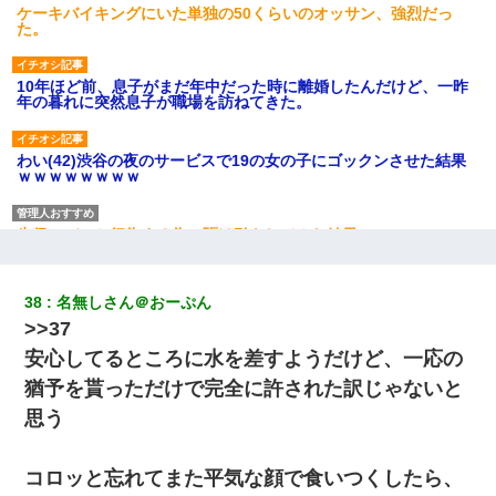
ケーキバイキングにいた単独の50くらいのオッサン、強烈だっ
た。
10年ほど前、息子がまだ年中だった時に離婚したんだけど、一昨
年の暮れに突然息子が職場を訪ねてきた。
わい(42)渋谷の夜のサービスで19の女の子にゴックンさせた結果
ｗｗｗｗｗｗｗｗ
生保レディと行為する為に駆け引きしてみた結果ｗｗｗｗｗｗｗ
ｗｗｗｗｗ
38
名無しさん＠おーぷん
３２歳俺「ずっと好きでした！！付き合って下さい！」 ２５歳
彼女「うん！！絶対幸せになろうね！！！！」 → ７年後ｗｗ
>>37
ｗｗｗ
安心してるところに水を差すようだけど、一応の
猶予を貰っただけで完全に許された訳じゃないと
【修羅場】彼女親「カスな家柄のヤツなんかと家族になるのはご
めんだ」俺「じゃあ別れます…」→ 彼女「なんで言い返してくれ
思う
なかったの？（泣」
コロッと忘れてまた平気な顔で食いつくしたら、
【悲報】姉と入浴中に大きくなってしまった結果ｗｗｗｗｗｗｗ