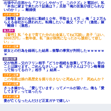
出張中の旦那から『フリンしやがって、このクズ』と電話が。私
「本当に家まで来たの？証拠は？」旦那「俺の言葉が信じられな
いのか！」→ 離婚後
【衝撃】嫁父の会社に勤続１０年、手取り１４万 → 俺「２２万も
らえる会社から誘われた。転職したい」義父「クビ！（激怒」嫁
「離婚！（激怒」
【驚愕】私「今まで育てた分のお金返してね(冗談)」息子「はい、
3000万円」→数年後。私「妹が病気になったから援助して欲し
い」→
彼女との行為を録画した結果→衝撃の事実が判明したｗｗｗｗｗ
ｗ
父が他界→父のフリン相手『どうか相続を放棄して下さい、昔の
ことは謝ります。ごめんなさい…』私「お子さんはフリン略奪婚
って知ってるの？」相手『 』結果→
この母親は娘の黒歴史を掘り出さないと死ぬんか？ 死ぬんか？
さっき嫁から、「愛しています」ってメールが届いた。俺も「愛
してます」って送ったら
妻が亡くなったんだけど正直ガチで嬉しい