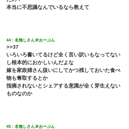
本当に不思議なんでいるなら教えて
ワイアラサー主婦、昨晩久しぶりに夫と致した結果ｗｗｗｗｗ
9月に付き合い始めたけどこの、この人と結婚はないわと判断して
別れた。その元彼が交通事故で重体になっているらしく…
44
名無しさん＠おーぷん
>>37
アパートのドアに『ハンザイ者！この人はさいあくの人です』と
張り紙が！大家「面倒はごめんだよ」私「はあ」→警察に行き、
いろいろ書いてるけど全く言い訳いもなってない
見回りで犯人が捕まったが、それが…｜生活｜ヌルポあんてな
し根本的におかしいんだよな
嫁を家政婦さん扱いにしてかつ残しておいた食べ
夫に癌の余命宣告。その闘病中に長女から信じられない言葉を受
けた
物も奪取するとか
指摘されないとシェアする意識が全く芽生えない
｢昨日はお兄ちゃんと一緒にお風呂に入っちゃった～｣とか毎日兄
ものなのか
の話をしていたA子が事故で亡くなった。→Ａ子のお母さんの話に
驚愕…
嫁が涙声で『会いたいね』とか言っているのが聞こえた。俺「こ
んな時間に誰と電話してんの？」嫁「ごめんなさい…！（大号
泣」俺（キターー）→
45
名無しさん＠おーぷん