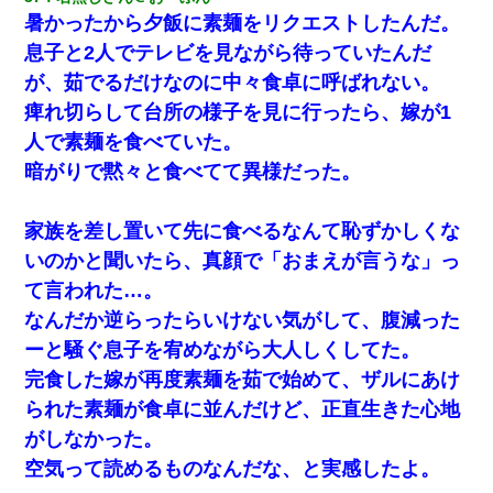
暑かったから夕飯に素麺をリクエストしたんだ。
息子と2人でテレビを見ながら待っていたんだ
が、茹でるだけなのに中々食卓に呼ばれない。
痺れ切らして台所の様子を見に行ったら、嫁が1
人で素麺を食べていた。
暗がりで黙々と食べてて異様だった。
家族を差し置いて先に食べるなんて恥ずかしくな
いのかと聞いたら、真顔で「おまえが言うな」っ
て言われた…。
なんだか逆らったらいけない気がして、腹減った
ーと騒ぐ息子を宥めながら大人しくしてた。
完食した嫁が再度素麺を茹で始めて、ザルにあけ
られた素麺が食卓に並んだけど、正直生きた心地
がしなかった。
空気って読めるものなんだな、と実感したよ。