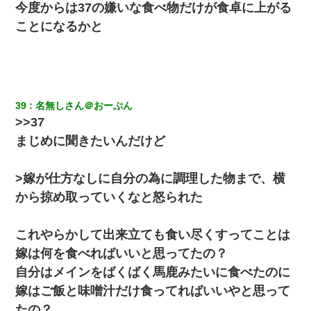
ｗ
今度からは37の嫌いな食べ物だけが食卓に上がる
ことになるかと
新卒の女性社員に1年半ストーカーされていた。俺「マジで怖い」
上司「話をしてみる」→女性社員「実は10数年前に…」
妻「ずっと好きだった人と一緒になりたいから、わかれてくださ
い」→離婚後、娘と実家で生活してると…
39
名無しさん＠おーぷん
>>37
ホテルに泊まったんだけど従業員が最悪だった。折角の旅行で何
まじめに聞きたいんだけど
故私が怒鳴られなきゃいけなかったのだ
>嫁が仕方なしに自分の為に調理した物まで、横
父親がくも膜下出血で突然ﾀﾋ。→母の貯金が0なことが判明。→母
「私を家に置いてほしい、どうか見捨てないで(土下座」俺・嫁
から掠め取っていくなと怒られた
「…」
これやらかして出来立ても食い尽くすってことは
嫁が弁護士を連れてきて「悪いと思うなら慰謝料を払って離婚し
ろ」→ 俺「完全に恐喝になってますね」「お前、これが詐欺だっ
嫁は何を食べればいいと思ってたの？
て知ってる？」
自分はメインをばくばく馬鹿みたいに食べたのに
嫁はご飯と味噌汁だけ食ってればいいやと思って
【衝撃】職場に入って来た綺麗な新人さんに職場を案内すること
に → 新人「ドンッ！」私「！？」→ 突然、突き飛ばされて左手
たの？
の甲を踏みつけられて…