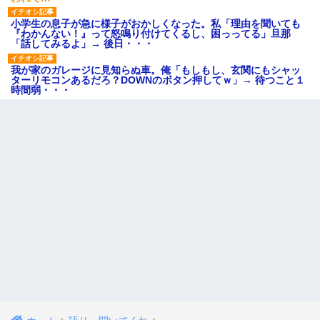
小学生の息子が急に様子がおかしくなった。私「理由を聞いても
『わかんない！』って怒鳴り付けてくるし、困っってる」旦那
「話してみるよ」→ 後日・・・
我が家のガレージに見知らぬ車。俺「もしもし、玄関にもシャッ
ターリモコンあるだろ？DOWNのボタン押してｗ」→ 待つこと１
時間弱・・・