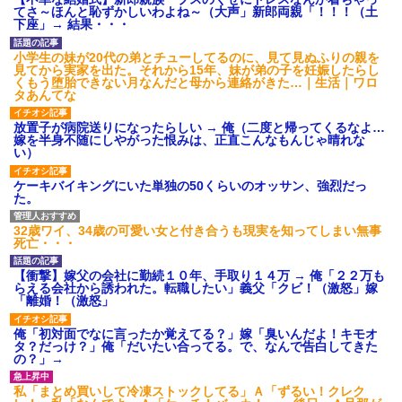
あり)
てさ～ほんと恥ずかしいわよね～（大声」新郎両親「！！！（土
下座」→ 結果・・・
【ネット騒然】惨殺されたタ
ワマン頂き女子のこの動画、す
げえええええｗｗｗｗｗｗｗｗ
小学生の妹が20代の弟とチューしてるのに、見て見ぬふりの親を
ｗｗｗ
見てから実家を出た。それから15年、妹が弟の子を妊娠したらし
くもう堕胎できない月なんだと母から連絡がきた…｜生活｜ワロ
【愕然】白のクラウン俺氏、
タあんてな
高速道路左車線を制限速度で走
った結果wwwwwwwwwwww
放置子が病院送りになったらしい → 俺（二度と帰ってくるなよ…
百年の恋12-899 食べた量を
嫁を半身不随にしやがった恨みは、正直こんなもんじゃ晴れな
張り合ってくる
い）
【悲報】佐藤輝明・・・２軍
でも盛大にやらかす←あまり悲
ケーキバイキングにいた単独の50くらいのオッサン、強烈だっ
しませないでくれ
た。
32歳ワイ、34歳の可愛い女と付き合うも現実を知ってしまい無事
死亡・・・
【衝撃】嫁父の会社に勤続１０年、手取り１４万 → 俺「２２万も
らえる会社から誘われた。転職したい」義父「クビ！（激怒」嫁
「離婚！（激怒」
俺「初対面でなに言ったか覚えてる？」嫁「臭いんだよ！キモオ
タ？だっけ？」俺「だいたい合ってる。で、なんで告白してきた
の？」→
私「まとめ買いして冷凍ストックしてる」Ａ「ずるい！クレク