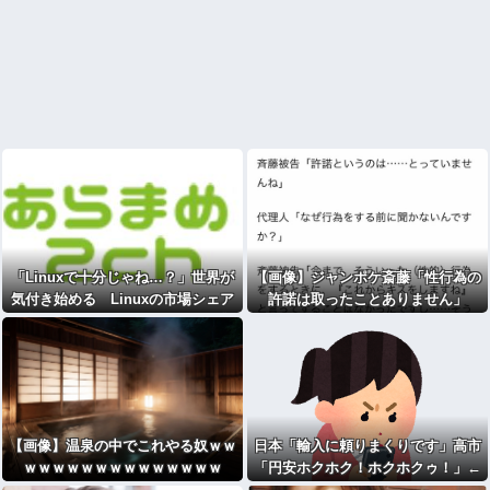
「Linuxで十分じゃね…？」世界が
【画像】ジャンポケ斎藤「性行為の
気付き始める Linuxの市場シェア
許諾は取ったことありません」
が初めて10%超える Windows窮
地 [323057825]
【画像】温泉の中でこれやる奴ｗｗ
日本「輸入に頼りまくりです」高市
ｗｗｗｗｗｗｗｗｗｗｗｗｗｗ
「円安ホクホク！ホクホクゥ！」←