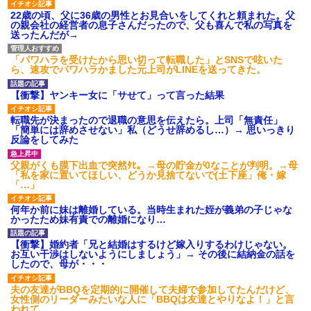
22歳の頃、父に36歳の男性とお見合いをしてくれと頼まれた。父
の親会社の経営者の息子さんだったので、父も喜んで私の写真を
送ったんだが→
「パワハラを受けたから思い切って転職した」とSNSで呟いた
ら、速攻でパワハラかました元上司がLINEを送ってきた。
【衝撃】ヤンキー女に「サせて」って言った結果
転職先が決まったので退職の意思を伝えたら。上司「無責任」
「簡単には辞めさせない」私（どうせ辞めるし…）→ 思いっきり
反論をしてみた
父親がくも膜下出血で突然ﾀﾋ。→母の貯金が0なことが判明。→母
「私を家に置いてほしい、どうか見捨てないで(土下座」俺・嫁
「…」
何年か前に妹は離婚している。当時生まれた姪が義弟の子じゃな
かったため妹有責での離婚になり…
【衝撃】婚約者「兄と結婚はするけど嫁入りするわけじゃない。
お互い干渉はしないようにしましょう」→ その後に結納金の話を
したので、母が・・・
夫の友達がBBQを定期的に開催して夫婦で参加してたんだけど、
女性側のリーダーみたいな人に「BBQは友達とやりなよ！」と言
われて…