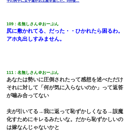
私（23）冗談のつもりで上司（27）に胸を揉ませた結果・・・
その男子に女子達がお土産を渡した。5分後…
109
名無しさん＠おーぷん
尻に敷かれてる、だった・・ひかれたら困るわ。
アホ丸出しすみません。
111
名無しさん＠おーぷん
あなたは勢いに圧倒されたって感想を述べただけ
それに対して「何が気に入らないのか」って返答
が噛み合ってない
夫が引いてる→我に返って恥ずかしくなる→誤魔
化すためにキレるみたいな。だから恥ずかしいの
は嫁なんじゃないかと