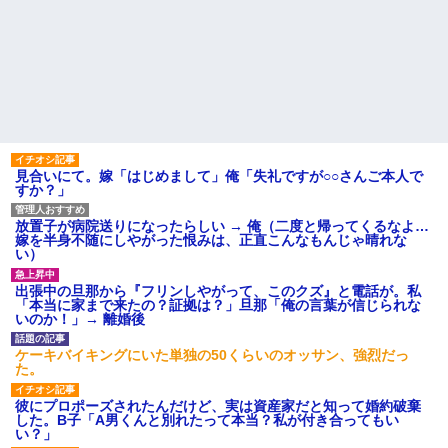
見合いにて。嫁「はじめまして」俺「失礼ですが○○さんご本人で
すか？」
放置子が病院送りになったらしい → 俺（二度と帰ってくるなよ…
嫁を半身不随にしやがった恨みは、正直こんなもんじゃ晴れな
い）
出張中の旦那から『フリンしやがって、このクズ』と電話が。私
「本当に家まで来たの？証拠は？」旦那「俺の言葉が信じられな
いのか！」→ 離婚後
ケーキバイキングにいた単独の50くらいのオッサン、強烈だっ
た。
彼にプロポーズされたんだけど、実は資産家だと知って婚約破棄
した。B子「A男くんと別れたって本当？私が付き合ってもい
い？」