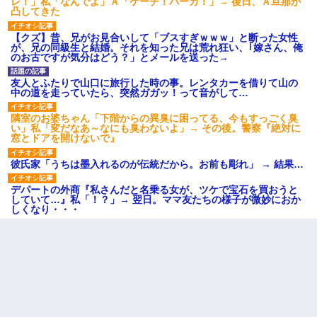
レ！」私「なんでよ」Ａ「ケーチ！バーカ！」→ 後日、Ａ旦那が
凸してきた
【クズ】昔、兄がお見合いして「ブスすぎｗｗｗ」と断った女性
が、兄の同級生と結婚。それを知った兄は荒れ狂い、｢嫁さん、俺
のお古ですが気分はどう？」とメールを送った→
友人とふたりで山口に旅行した時の事。レンタカーを借りて山の
中の道を走っていたら、突然ガガッ！って音がして…
隣室のお婆ちゃん「下階からの異臭に困ってる、今もすっごく臭
い」私「変だなあ～なにも臭わないよ」→ その後。警察『絶対に
窓とドアを開けないで』
彼氏家「うちは墨入れるのが伝統だから。お前も彫れ」 → 結果…
デパートの外商『私さんだと名乗る女が、ツケで宝石を買おうと
していて…』私「！？」→ 翌日。ママ友たちの様子が微妙におか
しくなり・・・