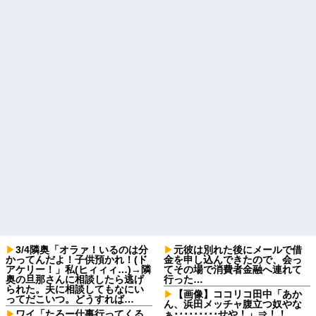
3/4隣奥「オラァ！いるのは分
元彼は別れた後にメールで借
かってんだよ！子供預かれ！(ド
金を申し込んできたので、会っ
アケリー！」私(ヒィィィ…)→隣
てその場で消費者金融へ連れて
奥の旦那さんに相談したら逃げ
行った…
られた。夫に相談してもなにい
【画像】ココリコ田中「あか
ってだこいつ。どうすれば…
ん、浜田メッチャ腹立つ奴やな
ワイ「たろー仕事行ってくる
ぁ･････････せや！」⇒！！