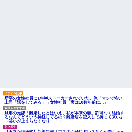
ドなんだって思う...
るかも知れないのに…
転勤族の夫につき高知で入社
高校３年生の女です。家が嫌
した会社を一昨日の朝やめてき
いすぎて家を出て現在養護施設
た。ヘンパイとかいつの時代だ
で暮らしています
気持ち悪い。
主な税金の成り立ちを調べて
彼氏が『この車』買おうとし
みたよ
て私とケンカになってるんだけ
どｗｗｗｗｗｗ
ハードオフに売っていた4万
4000円のフィギュアがヤバすぎ
るｗｗｗｗｗｗ「こんな高い
の？ｗｗ」「逆に超安い」
私「ちょっと、人の家の金庫
触らないでよ！」キチママ『そ
こに金庫があったから、開けて
みようとしただけ☆』義兄「泥
は出てけ！二度と来るな！」結
果・・・
私「初めて飲む味だけどなん
のお茶？」彼「ちっ！」私「」
新卒の女性社員に1年半ストーカーされていた。俺「マジで怖い」
【GIF】JSのカンチョーワロ
上司「話をしてみる」→女性社員「実は10数年前に…」
タ
後続車にクラクションを鳴ら
され彼氏が逆切れ。「何クラク
旦那の元嫁「離婚したとはいえ、私が本来の妻。許可なく結婚す
ション鳴らしてんだ！降りてこ
るなんてどういう神経してるの？離婚届を記入して持って来い」
いよ！」と怒鳴りだし...
→笑いが止まらなくなり・・・
【衝撃】報酬100万円超の治験
募集がこちらｗｗｗｗｗ(※画像
【不幸な結婚式】新郎親族「ブスのくせにドレスなんか着ちゃっ