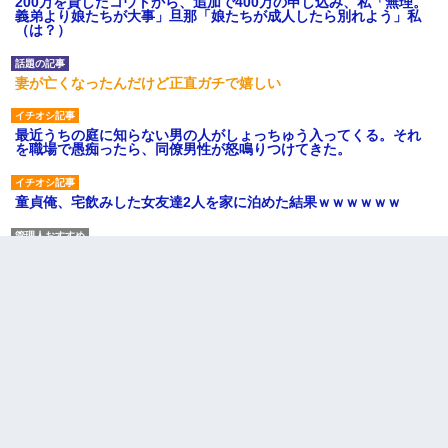
200万を貸したコウトから、追加で400万の申し込み、私「無理。
義弟より娘たちが大事」旦那「娘たちが成人したら別れよう」私
（は？）
妻が亡くなったんだけど正直ガチで嬉しい
最近うちの庭に知らない男の人がしょっちゅう入ってくる。それ
を職場で愚痴ったら、同僚男性が怒鳴りつけてきた。
童貞俺、宅飲みした女友達2人を家に泊めた結果ｗｗｗｗｗｗ
男だけどリベンジポノレノの被害者になって未だに人生が立ち直
せない
【衝撃】ある工場に配属すると、女の人がみんな退職してしま
う。会社「仕事がハードだし田舎で娯楽も少ないからキツイの
か…」→ 実際は違った
ワイ144kg彼女98kgデブカップル、1年間毎日行為しまくった結
果