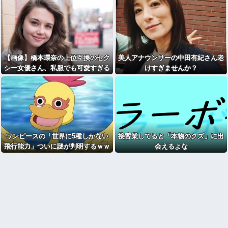
【画像】橋本環奈の上位互換のセク
美人アナウンサーの中田有紀さん老
シー女優さん、私服でも可愛すぎる
けすぎませんか？
ｗｗｗｗｗｗｗｗｗ
ワンピースの「世界に5種しかない
接客業してると「本物のクズ」に出
飛行能力」ついに謎が判明するｗｗ
会えるよな
ｗｗ