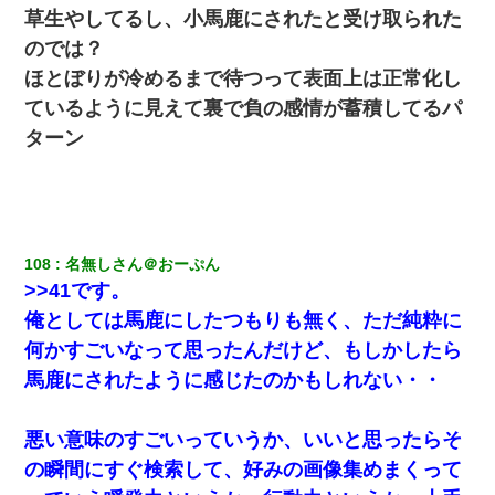
草生やしてるし、小馬鹿にされたと受け取られた
のでは？
新卒の女性社員に1年半ストーカーされていた。俺「マジで怖い」
上司「話をしてみる」→女性社員「実は10数年前に…」
ほとぼりが冷めるまで待つって表面上は正常化し
ているように見えて裏で負の感情が蓄積してるパ
9月に付き合い始めたけどこの、この人と結婚はないわと判断して
ターン
別れた。その元彼が交通事故で重体になっているらしく…
【驚愕】私「今まで育てた分のお金返してね(冗談)」息子「はい、
3000万円」→数年後。私「妹が病気になったから援助して欲し
い」→
108
名無しさん＠おーぷん
妹が嘘つきな元カレと寄りを戻してしまったという話をしていた
>>41です。
ら、旦那の顔が曇って雰囲気が一転。そそくさと話を切り上げて
いつもより早く寝付いてしまった…｜生活｜ワロタあんてな
俺としては馬鹿にしたつもりも無く、ただ純粋に
何かすごいなって思ったんだけど、もしかしたら
高1のとき男に襲われ、不妊の叔母に頼まれて出産。→叔母夫婦が
馬鹿にされたように感じたのかもしれない・・
養子縁組してアメリカに子供を連れ帰った。→9・11で叔母夫婦が
亡くなってしまい…
悪い意味のすごいっていうか、いいと思ったらそ
子供の頃、母の弟にイタズラされてて中学に入ってから関係を持
の瞬間にすぐ検索して、好みの画像集めまくって
ってしまった。拒絶したら「全部バラしてやる」と脅迫されたの
で両親に全部話した。