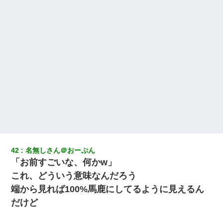
出張中の旦那から『フリンしやがって、このクズ』と電話が。私
「本当に家まで来たの？証拠は？」旦那「俺の言葉が信じられな
いのか！」→ 離婚後
とっさに女児を捕まえたら変質者扱いされた。母親「あっち行っ
てよ！気持ち悪い！（ｼｯｼｯ」→ 後日、俺を見つけた母親がすっ飛
んできて・・・
10年ほど前、息子がまだ年中だった時に離婚したんだけど、一昨
年の暮れに突然息子が職場を訪ねてきた。
元夫の連れ子「俺の結婚式の時くらい、母親としての責任を果た
そうとは思わないのか！」→どうも連れ子は…
42
名無しさん＠おーぷん
新築の家で。クラクラするくらいの「白粉の匂い」が鼻につくも
「お前すごいな、何かw」
嫁＆娘「そんな匂いしない…」ある日、友人奥「素敵なアンティ
ークですね！」俺（！？）
これ、どういう意味なんだろう
端から見れば100%馬鹿にしてるように見えるん
【GJ!】会社から帰宅中、広い駐車場にエンジンかけっ放しの車を
だけど
発見。しかも「ヒィ～」みたいな声も聞こえてきたので気になっ
て近寄ったら女の子がおっさんの下敷きになってた