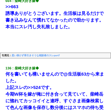
664
柴崎大好き嫁◆
>>663
誘導ありがとうございます。生活板は見るだけで
書き込みなんて慣れてなかったので助かります。
本当にスレ汚し失礼致しました。
引用元：
思い掛けず長引きそうな相談者のスレpart7
136
柴崎大好き嫁◆
何を書いても構いませんので@生活板63から来ま
した。
上記スレの>>524です。
今期W杯を嫁が俺に付き合って見ていて、柴崎岳
に惚れてカッコイイと連呼、すぐさま画像検索し
て色んな画像を保存し数分後にはスマホの待ち受