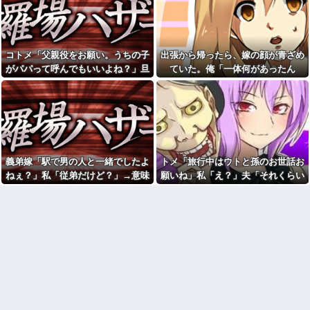
と話題にw w w w w w w w w w
愛猫を手放さないと無理と言わ
w w w
れた。子どものような存在だか
【動画】手術中に熊本地震直
ら手放すのは絶対に考えられな
撃やばすぎる
い・・・
【衝撃】若い女の子からする
【悔しい】トメ「嫁子のお父
コトメ「父親役をお願い。うちの子
出張から帰ったら、嫁の顔が青ざめ
「甘い匂い」の正体、まさか分
さんそんなに頑張ってるのにボ
がパパって呼んでもいいよね？」旦
ていた。俺「一体何があったん
からないDTなんておらんよな？
ーナスが減ったり大変ねぇ」私
よな？w w w w w w w w w w w
の自慢の父をバカにし始めた→
那「それは無理」→断った途端に大
だ？」嫁「…」→子供たちに話を聞
休日に甥っ子をアポなし託児
【結婚式当日に】義妹の不倫
騒ぎになり…
くと…
を押し付けてきた兄嫁！「テレ
を暴露した私。でも旦那が援助
ビでも見せといてw」と言うので
したいと言い出して…ｗｗｗ
『Gガンダム』を一気見させた結
彼の母親と初めて食事した時
果……甥っ子が重度の中二病...
に彼母が「私ちゃんは結婚した
私「妊娠しました」義兄嫁
ら仕事辞める予定なんですって
「その子は私が育てる！」→義
ね」と言ってきた
義弟嫁「駅で男の人と一緒でしたよ
トメ「旅行中はウトと孫のお世話お
妹の子を育ててきた私にまさか
「今思えばなんであんなに夢
ねぇ？」私「従弟だけど？」→意味
願いね」私「え？」夫「それくらい
の要求をしてきて…
中になったんやろ…」と思うコ
深な言い方をされてウンザリして…
やってやれよ」→まさかの丸投げに
彼（ライスをフォークの上に
ンテンツ
乗せてパクッ）私「使い方間違
困惑して…
【画像】思わず保存したくな
ってるよ」彼「これはイギリス
る「笑える画像・最高な画像」
式のマナーなんだっ！！！」→
貼っていけｗｗｗｗｗ
真相を調べることになり…
【修羅場】不妊と判明した
26歳で歯医者の彼女が『私は
夫、前妻の娘に「実の子じゃな
医者と結婚した方がいいのか
い！」と訴えた結果ｗｗｗｗ
も』と言い出したわ。俺は公務
員で...
33歳くらいから太ったせいか
加齢で＊が緩んだのかチョビッ
「男の人生はイージーモー
と漏れるようになった
ド」とか言い出す女性いるけ
ど、そういう女性がハードモー
相手がどんなパイプ持ってい