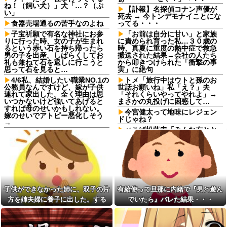
ね！（飼い犬）」犬「…？（ぷ
【訃報】名探偵コナン声優が
い」
死去 → 今トンデモナイことにな
食器売場通るの苦手なのよね
ってる・・・
子宝祈願で有名な神社にお参
「お前は自分に甘い」と家族
りに行った時、女の子が生まれ
に責められ育った私…３０歳の
るという赤い石を持ち帰ったら
時、真夏に重度の熱中症で救急
男の子を出産。しばらくしてお
搬送された結果→会社の人たち
礼も兼ねて石を返しに行こうと
から叩きつけられた「衝撃の事
思って石を見ると…
実」に絶句
4/6私、結婚したい職業NO.1の
トメ「旅行中はウトと孫のお
公務員なんですけど、嫁が子供
世話お願いね」私「え？」夫
連れて家出した。全く理由は思
「それくらいやってやれよ」→
いつかないけど強いてあげると
まさかの丸投げに困惑して…
すれば母のせいかもしれない。
今宮健太って地味にレジェン
嫁のせいでアトピー悪化しそう
ドじゃね？
→
ぺこぱ松蔭寺「みんな右とか
【卑怯な女】 いつも弱そうな
左とか拘りすぎ。思想関係なく
相手をイビる同期S「おい、聞け
応援しようよ」
よコラ！」地味な私「あ？相手
選んでデカい事言ってんじゃね
休日に甥っ子をアポなし託児
えよ」S「え…」→予想外の反...
を押し付けてきた兄嫁！「テレ
ビでも見せといてw」と言うので
シャウエッセン公式、またこ
『Gガンダム』を一気見させた結
ういうのでいい丼をポスト
果……甥っ子が重度の中二病を
子供ができなかった姉に、双子の片
有給使って旦那に内緒で『男と遊ん
ダイアンのじゃない方がユー
発症して家で大暴れｗｗ
スケさんになってしまっている
方を姉夫婦に養子に出した。する
でいたら』バレた結果・・・
人気YouTuberさん、動画内で
という事実←これ
最悪の秘密がバレて終わ
と、養子に出した子がすごく礼儀正
【画像】令和最新版の剛力彩
る・・・他
しくてビックリ
芽、ワイらにブッ刺さりまくり
生活保護の相談に行ったら、