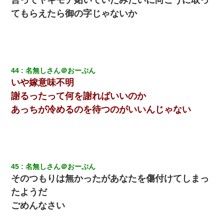
てもらえたら御の字じゃないか
【衝撃】職場に入って来た綺麗な新人さんに職場を案内すること
に → 新人「ドンッ！」私「！？」→ 突然、突き飛ばされて左手
の甲を踏みつけられて…
【報告者がキチ】嫁「妊娠した」俺『それじゃあ皆に祝ってもら
おう』友人達を家に連れ帰ってホームパーティー→俺『皆に祝え
44
名無しさん＠おーぷん
てもらえて良かったな！』→
いや嫁意味不明
謝るったって何を謝ればいいのか
【修羅場】彼女親「カスな家柄のヤツなんかと家族になるのはご
めんだ」俺「じゃあ別れます…」→ 彼女「なんで言い返してくれ
あっちが冷めるのを待つのがいいんじゃない
なかったの？（泣」
三年働いてたパートを突然クビになった。しかし元職場の主要取
引先のトップが母方の叔父だったので…
45
名無しさん＠おーぷん
義兄嫁「娘が大学に入ったら下宿させて」私「しつこい、学校斡
そのつもりは無かったがあなたを傷付けてしまっ
旋のアパートに行け」→ 旦那が義兄に通報したら「志望校を変え
ろ！」とキレて・・・
たようだ
ごめんなさい
今日夫の実家に泊ったんだけど、朝起きたら股間がなんかモッコ
リしてた