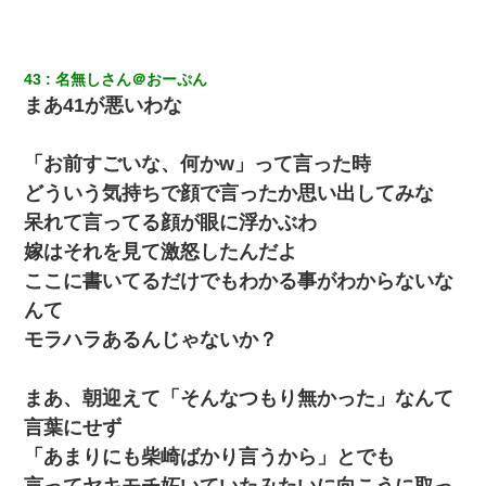
「パワハラを受けたから思い切って転職した」とSNSで呟いた
ら、速攻でパワハラかました元上司がLINEを送ってきた。
43
名無しさん＠おーぷん
嘘をついてフリン旅行へ出かけた嫁→翌日、嫁「ただいま～」旦
まあ41が悪いわな
那「娘がシんだよ。何度も連絡したのに…」嫁「えっ」→なん
と・・・
「お前すごいな、何かw」って言った時
全く親しくないママ友Aから突然「飲み会しよう」と誘われたがお
どういう気持ちで顔で言ったか思い出してみな
断りした。後日Aの企みを知ってゾッとするやら腹立つやら！
呆れて言ってる顔が眼に浮かぶわ
嫁はそれを見て激怒したんだよ
書店「息子さんが万引きしました」私「はっ？(息子目の前にいる
し…)うちの子ではないので迎えに行きません」→息子を名乗って
ここに書いてるだけでもわかる事がわからないな
た人物の正体が判明するも・・・
んて
モラハラあるんじゃないか？
父親がくも膜下出血で突然ﾀﾋ。→母の貯金が0なことが判明。→母
「私を家に置いてほしい、どうか見捨てないで(土下座」俺・嫁
「…」
まあ、朝迎えて「そんなつもり無かった」なんて
言葉にせず
上司「何なの、この書類！！」私「あの‥」上司「今は私が話し
てるの！」私「ですから」上司「黙って聞きなさい！」私「それ
「あまりにも柴崎ばかり言うから」とでも
は」上司「言い訳しない！」→結果ｗｗｗｗｗ
言ってヤキモチ妬いていたみたいに向こうに取っ