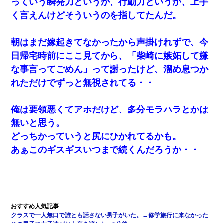
っていう瞬発力というか、行動力というか、上手
く言えんけどそういうのを指してたんだ。
アパートのドアに『ハンザイ者！この人はさいあくの人です』と
張り紙が！大家「面倒はごめんだよ」私「はあ」→警察に行き、
見回りで犯人が捕まったが、それが…｜生活｜ヌルポあんてな
朝はまだ嫁起きてなかったから声掛けれずで、今
日帰宅時前にここ見てから、「柴崎に嫉妬して嫌
ケーキバイキングにいた単独の50くらいのオッサン、強烈だっ
な事言ってごめん」って謝ったけど、溜め息つか
た。
れただけでずっと無視されてる・・
32歳ワイ、34歳の可愛い女と付き合うも現実を知ってしまい無事
死亡・・・
俺は要領悪くてアホだけど、多分モラハラとかは
無いと思う。
隣の部屋の住民の母親、オートロックを突破してマンションに入
どっちかっていうと尻にひかれてるかも。
り込んできたみたいで、ずっとドアの前で喚いてて滅茶苦茶うる
さかった。
あぁこのギスギスいつまで続くんだろうか・・
昨日37歳のおばさんと行為したんだけどめちゃくちゃだった
【悲報】お風呂で父親と姉が完全に行為してるんだが...
クラスで一人無口で誰とも話さない男子がいた。→修学旅行に来なかった