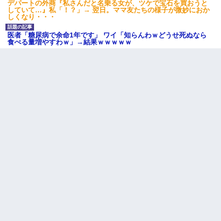
デパートの外商『私さんだと名乗る女が、ツケで宝石を買おうと
していて…』私「！？」→ 翌日。ママ友たちの様子が微妙におか
しくなり・・・
医者「糖尿病で余命1年です」 ワイ「知らんわｗどうせ死ぬなら
食べる量増やすわｗ」→結果ｗｗｗｗｗ