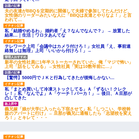
夫の友達がBBQを定期的に開催して夫婦で参加してたんだけど、
女性側のリーダーみたいな人に「BBQは友達とやりなよ！」と言
われて…
私「結婚やめるわ」 婚約者「え？なんでなんで？」 → 放置した
結果…｜生活｜ワロタあんてな
テレワーク上司「会議中はカメラ付けろ！」女社員「え、事前連
絡無しは無理」上司「いいから付けろ！」→
新卒の女性社員に1年半ストーカーされていた。俺「マジで怖い」
上司「話をしてみる」→女性社員「実は10数年前に…」
【驚愕】5000円でＪＫと行為してきたが後悔しかない…
私「まとめ買いして冷凍ストックしてる」Ａ「ずるい！クレク
レ！」私「なんでよ」Ａ「ケーチ！バーカ！」→ 後日、Ａ旦那が
凸してきた
義兄嫁「娘が大学に入ったら下宿させて」私「しつこい、学校斡
旋のアパートに行け」→ 旦那が義兄に通報したら「志望校を変え
ろ！」とキレて・・・