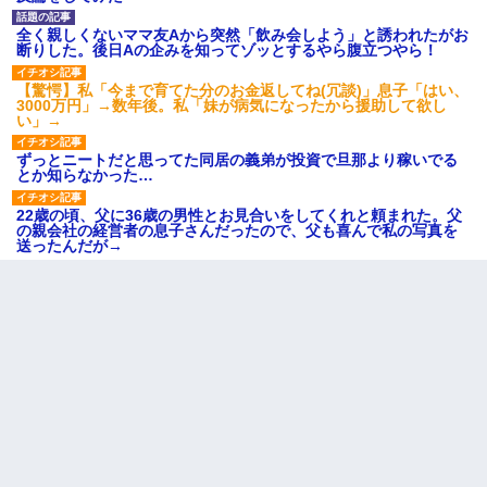
全く親しくないママ友Aから突然「飲み会しよう」と誘われたがお
断りした。後日Aの企みを知ってゾッとするやら腹立つやら！
【驚愕】私「今まで育てた分のお金返してね(冗談)」息子「はい、
3000万円」→数年後。私「妹が病気になったから援助して欲し
い」→
ずっとニートだと思ってた同居の義弟が投資で旦那より稼いでる
とか知らなかった…
22歳の頃、父に36歳の男性とお見合いをしてくれと頼まれた。父
の親会社の経営者の息子さんだったので、父も喜んで私の写真を
送ったんだが→