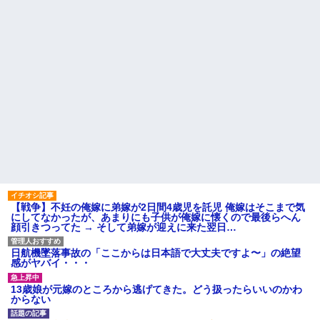
【戦争】不妊の俺嫁に弟嫁が2日間4歳児を託児 俺嫁はそこまで気
にしてなかったが、あまりにも子供が俺嫁に懐くので最後らへん
顔引きつってた → そして弟嫁が迎えに来た翌日…
日航機墜落事故の「ここからは日本語で大丈夫ですよ〜」の絶望
感がヤバイ・・・
13歳娘が元嫁のところから逃げてきた。どう扱ったらいいのかわ
からない