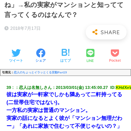
ね」→私の実家がマンションと知ってて
言ってくるのはなんで？
2018年7月17日
LINE
ツイート
シェア
はてブ
Pocket
引用元：
恋人のちょっとイラッとくる言動Part19
39
：
恋人は名無しさん
：
2013/03/01(金) 13:45:00.27 
 ID:
KHdXn
彼は実家が一軒家でしかも隣あって二軒持ってる
(二世帯住宅ではない)。
一方私の実家は普通のマンション。
実家の話になるとよく彼が「マンション無理だわ
ー」「あれに家族で住むって不便じゃないの？」