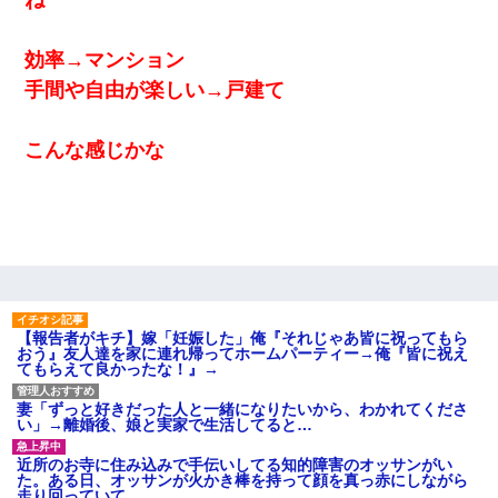
効率→マンション
手間や自由が楽しい→戸建て
こんな感じかな
【報告者がキチ】嫁「妊娠した」俺『それじゃあ皆に祝ってもら
おう』友人達を家に連れ帰ってホームパーティー→俺『皆に祝え
てもらえて良かったな！』→
妻「ずっと好きだった人と一緒になりたいから、わかれてくださ
い」→離婚後、娘と実家で生活してると…
近所のお寺に住み込みで手伝いしてる知的障害のオッサンがい
た。ある日、オッサンが火かき棒を持って顔を真っ赤にしながら
走り回っていて…