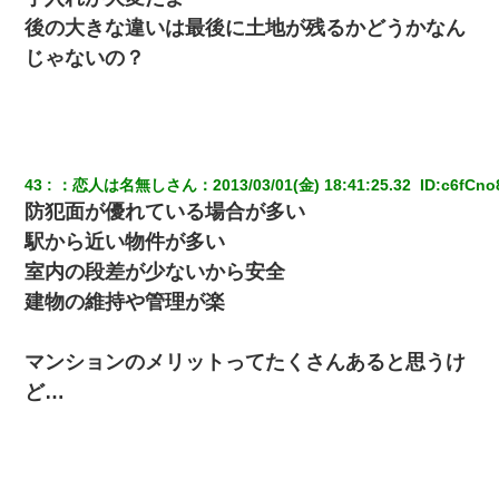
私「結婚やめるわ」 婚約者「え？なんでなんで？」 → 放置した
結果…｜生活｜ワロタあんてな
後の大きな違いは最後に土地が残るかどうかなん
じゃないの？
体中に赤い蕁麻疹みたいなのができて、皮膚科にいったら「ジベ
ル薔薇色ひこう疹」という症状だと言われた
彼女にプロポーズしてOK貰った俺、告げられた結婚条件にブチ切
れて無事婚約破棄・・・
43
：
恋人は名無しさん
：
2013/03/01(金) 18:41:25.32 
 ID:
c6fCno
防犯面が優れている場合が多い
高1のとき男に襲われ、不妊の叔母に頼まれて出産。→叔母夫婦が
養子縁組してアメリカに子供を連れ帰った。→9・11で叔母夫婦が
駅から近い物件が多い
亡くなってしまい…
室内の段差が少ないから安全
建物の維持や管理が楽
中途採用のAが部長から呼び出された。Aはヘラヘラと部屋に入っ
ていき、1時間後に号泣しながら出てきて…
マンションのメリットってたくさんあると思うけ
裁判官「お互いに最後に言いたいことはありますか」バカ夫
ど…
「…」A「夫を一発殴らせてほしい」裁判官「どうぞ」
３２歳俺「ずっと好きでした！！付き合って下さい！」 ２５歳
彼女「うん！！絶対幸せになろうね！！！！」 → ７年後ｗｗ
ｗｗｗ