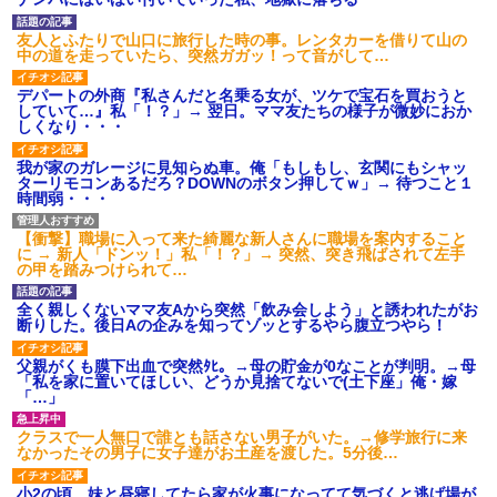
され彼氏が逆切れ。「何クラク
ション鳴らしてんだ！降りてこ
いよ！」と怒鳴りだし...
友人とふたりで山口に旅行した時の事。レンタカーを借りて山の
中の道を走っていたら、突然ガガッ！って音がして…
【衝撃】報酬100万円超の治験
募集がこちらｗｗｗｗｗ(※画像
あり)
デパートの外商『私さんだと名乗る女が、ツケで宝石を買おうと
していて…』私「！？」→ 翌日。ママ友たちの様子が微妙におか
【ネット騒然】惨殺されたタ
しくなり・・・
ワマン頂き女子のこの動画、す
げえええええｗｗｗｗｗｗｗｗ
ｗｗｗ
我が家のガレージに見知らぬ車。俺「もしもし、玄関にもシャッ
ターリモコンあるだろ？DOWNのボタン押してｗ」→ 待つこと１
【愕然】白のクラウン俺氏、
時間弱・・・
高速道路左車線を制限速度で走
った結果wwwwwwwwwwww
百年の恋12-899 食べた量を
【衝撃】職場に入って来た綺麗な新人さんに職場を案内すること
張り合ってくる
に → 新人「ドンッ！」私「！？」→ 突然、突き飛ばされて左手
の甲を踏みつけられて…
【悲報】佐藤輝明・・・２軍
でも盛大にやらかす←あまり悲
しませないでくれ
全く親しくないママ友Aから突然「飲み会しよう」と誘われたがお
断りした。後日Aの企みを知ってゾッとするやら腹立つやら！
父親がくも膜下出血で突然ﾀﾋ。→母の貯金が0なことが判明。→母
「私を家に置いてほしい、どうか見捨てないで(土下座」俺・嫁
「…」
クラスで一人無口で誰とも話さない男子がいた。→修学旅行に来
なかったその男子に女子達がお土産を渡した。5分後…
小2の頃、妹と昼寝してたら家が火事になってて気づくと逃げ場が