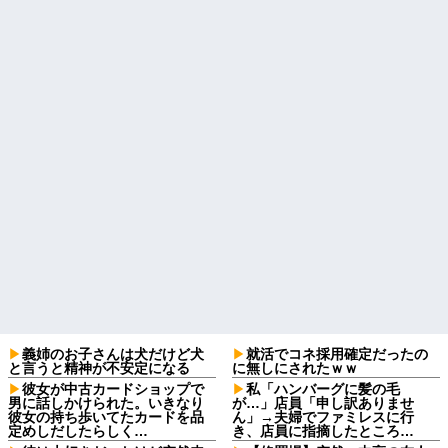
義姉のお子さんは犬だけど犬
就活でコネ採用確定だったの
と言うと精神が不安定になる
に無しにされたｗｗ
彼女が中古カードショップで
私「ハンバーグに髪の毛
男に話しかけられた。いきなり
が…」店員「申し訳ありませ
彼女の持ち歩いてたカードを品
ん」→夫婦でファミレスに行
定めしだしたらしく…
き、店員に指摘したところ…