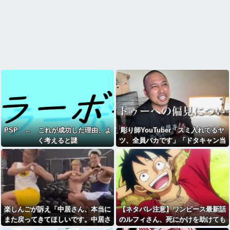
PSP ← これが成功した理由、よ
彫り師YouTuber「スミ入れてるヤ
く考えると謎
ツ、全員バカです」「ドタキャン当
たり前、カネはない、挨拶もできな
い」
楽しんごが訴え「中居さん、本当に
【ネタバレ注意】ワンピース最新話
また戻ってきてほしいです。中居さ
のルフィさん、死にかけを助けても
んいないテレビは…」
らったジジイに悪態を吐いてしま