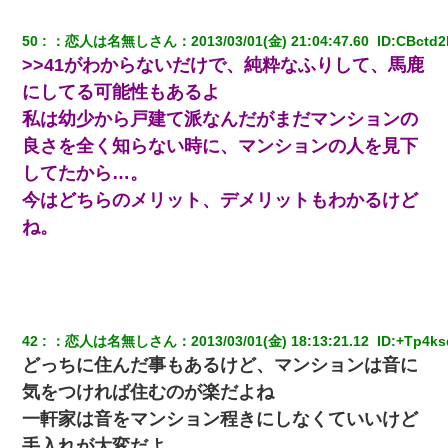
新卒の女性社員に1年半ストーカーされていた。俺「マジで怖い」
上司「話をしてみる」→女性社員「実は10数年前に…」
50
：
恋人は名無しさん
：
2013/03/01(金) 21:04:47.60 
 ID:
CBctd
>>41がわからないだけで、純粋なふりして、馬鹿
クラスで一人無口で誰とも話さない男子がいた。→修学旅行に来
にしてる可能性もあるよ
なかったその男子に女子達がお土産を渡した。5分後…
私は幼少から戸建て派なんだがまだマンションの
良さを全く知らない時に、マンションの人を見下
アパートのドアに『ハンザイ者！この人はさいあくの人です』と
張り紙が！大家「面倒はごめんだよ」私「はあ」→警察に行き、
してたから…。
見回りで犯人が捕まったが、それが…｜生活｜ヌルポあんてな
今はどちらのメリット、デメリットもわかるけど
ね。
ワイアラサー主婦、昨晩久しぶりに夫と致した結果ｗｗｗｗｗ
嫁の妹（26歳）がずっとウチに泊まりに来た結果→俺がヤバイｗ
ｗｗｗｗｗｗｗ
42
：
恋人は名無しさん
：
2013/03/01(金) 18:13:21.12 
 ID:
+Tp4ks
居酒屋にて。兄の紹介者「お酒飲みなって」私「未成年なので無
どっちに住んだ事もあるけど、マンションは音に
理です！」酷すぎるワードの連発で、耐えきれず店員に5千円を渡
し「お勘定です。逃がして下さい」その後、録音内容を父に聞か
気をつければ住むのが楽だよね
せたら...
一軒家は音をマンション程きにしなくていいけど
手入れが大変だよ