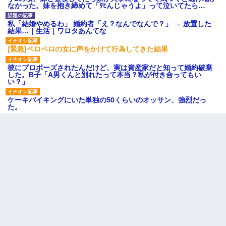
なかった。妹を抱き締めて「ﾀﾋんじゃうよ」って泣いてたら…
私「結婚やめるわ」 婚約者「え？なんでなんで？」 → 放置した
結果…｜生活｜ワロタあんてな
[緊急]ベロベロの女に声をかけて行為してきた結果
彼にプロポーズされたんだけど、実は資産家だと知って婚約破棄
した。B子「A男くんと別れたって本当？私が付き合ってもい
い？」
ケーキバイキングにいた単独の50くらいのオッサン、強烈だっ
た。