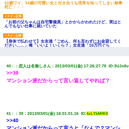
32歳ワイ、34歳の可愛い女と付き合うも現実を知ってしまい無事
死亡・・・
「お前の父ちゃんは自宅警備員」とかからかわれたけど、実はと
んでもない仕事に就いていた
【身体で払わせて】女友達「ごめん、何も言わずにお金貸してく
ださい……」俺「いいよ！いくら？」女友達「10万円ぐら
い……」俺「ほい！10万！」→
【悲報】姉と入浴中に大きくなってしまった結果ｗｗｗｗｗｗｗ
40
：
恋人は名無しさん
：
2013/03/01(金) 17:26:27.79 
 ID:
3UJn8
ｗ
>>39
マンション派だからって言い返してやれば？
日曜日、会社の窓を見ると同僚の姿。俺（あれ？ディズニーシー
じゃ？）→俺電話「今何してんの？」同僚「シーで並んでるこ
と！」俺「会社にいない？」→次の瞬間、すごい鳥肌が立った
ワイ144kg彼女98kgデブカップル、1年間毎日行為しまくった結
果
41
：
39
：
2013/03/01(金) 18:01:01.16 
 ID:
4zLYkMfK0
>>40
彼氏家「うちは墨入れるのが伝統だから。お前も彫れ」 → 結果…
マンション派だからって言うと「なんで？マンシ