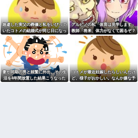
女性料理人「冷蔵庫にフグを
高齢独身彼女無しなのが不思
置いておくと旦那が優しくな
議ってよく言われるけど、女と
る」識者「その手があった
人付き合いとかめんどくさすぎ
か……」⇒7万いいね！！！
る
新卒の時に受けた会社の面接
急逝した実父の葬儀と私をいびって
アルビノの私「体育は見学します」
20年くらい前だけど当時お付
で、趣味と地元の話だけして採
き合いがあった仲間が神社に赤
いたコトメの結婚式が同じ日になっ
教師「将来、体力がなくて困るぞ？
用された
いものを身につけちゃいけない
てしまった。無理にでも来いと言わ
我慢して走れ！」→結果、膝を痛め
と言ってた
商売傾いた義実家のローンを
半額負担中の我が家…「家を買
れてしまい...
て・・・
【衝撃】ジャンポケ斉藤の妻
って」と調子に乗るトメに住む
さん、夫の求刑7年翌日に
場所がなくなる未来を教えてあ
Instagram更新しSNS民をザワつ
げた結果←息根を止める返しで
かせてしまう…
スカッとｗ
【悲報】昨日の銀だこ、８８
統合失調症って何がどうヤバ
人しか買えない８８円に大行列
いの？「現実」と「妄想」の境
妻が同期の男と頻繁に外出。その生
コトメが最近妊娠したらしいんだけ
をなす都民コチラ・・・
界が崩れるってマジ？
活を4年間放置した結果こうなった
ど、様子がおかしい。なんか嫌な予
【画像】セブンイレブンのバ
【画像】最新の浜辺美波さ
イト「AIにちいかわの画像を食
感がして、コトメにこっそり電話し
ん、ガチのマジで可愛過ぎてワ
わせてっと………できた！」→
イらをドキドキさせてしまうw w
たら...
とんでもないものが出来上がっ
w w w w w他
てしまうw w w w w
義母「小学生になったら一人
【超絶悲報】東科大医学部卒
で新幹線乗ってウチ（東北）に
の美人YouTuberさん、直美でコ
泊まりにおいで♪」と会うたびし
メント欄が炎上してしまう…
つこい……「昔パパも一人で乗
【画像】最新の浜辺美波さ
った」とか時代錯誤すぎ！治安
ん、ガチのマジで可愛過ぎてワ
も防犯も無視して女児を一人で
イらをドキドキさせてしまうw w
遠出させようとする無神経義母
w w w w w
にブチ切れ
会社に突然「嫁に手を出した
【前編】自分の息子が放置子