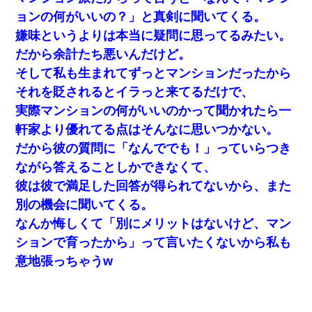
ョンの何がいいの？」と真剣に聞いてくる。
父親がくも膜下出血で突然ﾀﾋ。→母の貯金が0なことが判明。→母
嫌味というよりは本当に疑問に思ってるみたい。
「私を家に置いてほしい、どうか見捨てないで(土下座」俺・嫁
「…」
だから余計たち悪いんだけど。
そして私も生まれてずっとマンションだったから
｢昨日はお兄ちゃんと一緒にお風呂に入っちゃった～｣とか毎日兄
それを貶されるとイラっと来てるだけで、
の話をしていたA子が事故で亡くなった。→Ａ子のお母さんの話に
驚愕…
実際マンションの何がいいのかって聞かれたら一
軒家より優れてる点はそんなに思いつかない。
わい(42)渋谷の夜のサービスで19の女の子にゴックンさせた結果
だから彼の質問に「なんででも！」っていらつき
ｗｗｗｗｗｗｗｗ
ながら答えることしかできなくて、
彼は彼で満足した回答が得られてないから、また
童貞俺、宅飲みした女友達2人を家に泊めた結果ｗｗｗｗｗｗ
別の機会に聞いてくる。
なんか悔しくて「別にメリットはないけど、マン
日航機墜落事故の「ここからは日本語で大丈夫ですよ〜」の絶望
感がヤバイ・・・
ションで育ったから」って言いたくないから私も
意地張っちゃうw
嘘をついてフリン旅行へ出かけた嫁→翌日、嫁「ただいま～」旦
那「娘がシんだよ。何度も連絡したのに…」嫁「えっ」→なん
と・・・