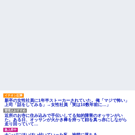
だろ」と怒りの電話が入った。
だった。他所のお宅をピンポン
全く心当たりのない俺だった
して「あそぼー」と家に上がり
が、事態は思わぬ展開に…
込みおやつをクレクレしてた。
田舎では普通のことだったので
1/2義弟娘「ママのアソコには
ママ友に怒鳴られ仰天
黒い絵があるんだよ！洗っても
落ちないんだよ！」あー…だか
今のママ本当若いよね。小学
らいつも肌を隠してるのね。こ
生ママで政治家系のショートの
んな田舎で刺青バレたら面倒...
人全然いない
家に職場の女性A子と写った写
私が考えた娘の名前を「画数
真(外回り中や出張中のもの)が送
が多い、バランスが悪い」と酷
られ、嫁に「浮気してない？」
評してたトメ。命名式に娘を抱
と確認されたが事実無根だった
っこして「バランスが取りにく
ので全否定→嫁が親戚の探...
い字ねぇ～あたち自分の名前だ
いっきらーい」
ハードオフに売っていた4万
4000円のフィギュアがヤバすぎ
座高がすごく高いので、カフ
るｗｗｗｗｗｗ「こんな高い
ェとかで座って膝の位置より低
の？ｗｗ」「逆に超安い」
い高さのテーブルが苦痛だ
私「ちょっと、人の家の金庫
主な税金の成り立ちを調べて
触らないでよ！」キチママ『そ
みたよ
こに金庫があったから、開けて
みようとしただけ☆』義兄「泥
新卒の女性社員に1年半ストーカーされていた。俺「マジで怖い」
は出てけ！二度と来るな！」結
上司「話をしてみる」→女性社員「実は10数年前に…」
果・・・
私「初めて飲む味だけどなん
のお茶？」彼「ちっ！」私「」
近所のお寺に住み込みで手伝いしてる知的障害のオッサンがい
た。ある日、オッサンが火かき棒を持って顔を真っ赤にしながら
【GIF】JSのカンチョーワロ
走り回っていて…
タ
後続車にクラクションを鳴ら
ナンパにほいほい付いていった私、地獄に落ちる