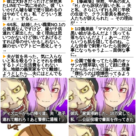
彼は大好きだったけど突然来
【修羅場】突然、中高の友人
たLINEで一気に冷めた。彼「い
「H」から訴状が届いた私 → 夫
いかげん嘘を嘘で塗り固めるの
と私、さらにいずれも同じ学校
はやめてくれ」私「どういう意
の生徒で、クラス委員を務めた
味？」→ すると…
人たちが訴えられた → その理由
が・・・
4/6私、結婚したい職業NO.1の
公務員なんですけど、嫁が子供
1/2義弟娘「ママのアソコには
連れて家出した。全く理由は思
黒い絵があるんだよ！洗っても
いつかないけど強いてあげると
落ちないんだよ！」あー…だか
すれば母のせいかもしれない。
らいつも肌を隠してるのね。こ
嫁のせいでアトピー悪化しそう
んな田舎で刺青バレたら面倒な
→
事になっちゃうよ…→面倒な事
に。
夫が首を吊った。気に入らな
いと私を殴るウトとそれを傍観
公園で飯食ってたら隣のオッ
するトメに生活費をくれない
サンが煙草吸い出して顔に煙き
夫…地獄の義実家をでて離婚し
たから払ったら口論に……先輩
ようとしたら…夫にはとんでも
「煙払うのは喧嘩売ってるよう
ない秘密があった
なもんw」私「納得いかん…」
嫁が同窓会に出席して元カレ
柿の種、以前は柿の種のピー
と再会して失踪。1年後に俺の家
ナッツの方が好きだった
に投函されたものがこれ...
【仰天】石破茂さん、自民若
女子「貴公子の告白を断るな
手に舐めてかかった結果「全て
んてあり得ない！」俺「問題は
を失うwwwww」
そこじゃないだろ…」→いじめ
【驚愕】旦那が姪を妊娠させ
を止めるため動いた結果…
ディズニーからの帰り道。夫「息子
彼氏「家賃滞納した。10万貸して」
てた！？離婚後の修羅場がヤバ
嫁が新婚当時の不倫を自白し
すぎるｗｗｗｗ
連れて離れろ！あと警察に通報！」
私「…公証役場で書面を作ってきた
てきた。娘は相手の子かもしれ
【困惑】飲食店勤務俺「米4升
私「助けて！」駅員「どうしまし
ら考える」→結果・・・
ないそうで俺と娘が他人なら男
研いでください」Ｚ後輩女子
女の関係になるかもしれないと
た！？」→トンデモナイことに…
「よんしょう・・・？」
不安だったそうで…