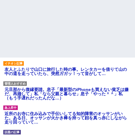
友人とふたりで山口に旅行した時の事。レンタカーを借りて山の
中の道を走っていたら、突然ガガッ！って音がして…
元旦那から復縁要請。息子「最新型のiPhoneも買えない貧乏は嫌
だ、再婚して」私「なら父親と暮らせ」息子「やった＾＾」私
（もう手遅れだったんだな…）
近所のお寺に住み込みで手伝いしてる知的障害のオッサンがい
た。ある日、オッサンが火かき棒を持って顔を真っ赤にしながら
走り回っていて…