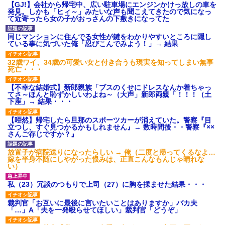
【GJ!】会社から帰宅中、広い駐車場にエンジンかけっ放しの車を
発見。しかも「ヒィ～」みたいな声も聞こえてきたので気になっ
て近寄ったら女の子がおっさんの下敷きになってた
同じマンションに住んでる女性が鍵をわかりやすいところに隠し
ている事に気づいた俺「忍びこんでみよう！」→ 結果
32歳ワイ、34歳の可愛い女と付き合うも現実を知ってしまい無事
死亡・・・
【不幸な結婚式】新郎親族「ブスのくせにドレスなんか着ちゃっ
てさ～ほんと恥ずかしいわよね～（大声」新郎両親「！！！（土
下座」→ 結果・・・
【唖然】帰宅したら旦那のスポーツカーが消えていた。警察『目
立つし、すぐ見つかるかもしれません』→ 数時間後・・警察『××
さんご存じですか？』
放置子が病院送りになったらしい → 俺（二度と帰ってくるなよ…
嫁を半身不随にしやがった恨みは、正直こんなもんじゃ晴れな
い）
私（23）冗談のつもりで上司（27）に胸を揉ませた結果・・・
裁判官「お互いに最後に言いたいことはありますか」バカ夫
「…」A「夫を一発殴らせてほしい」裁判官「どうぞ」