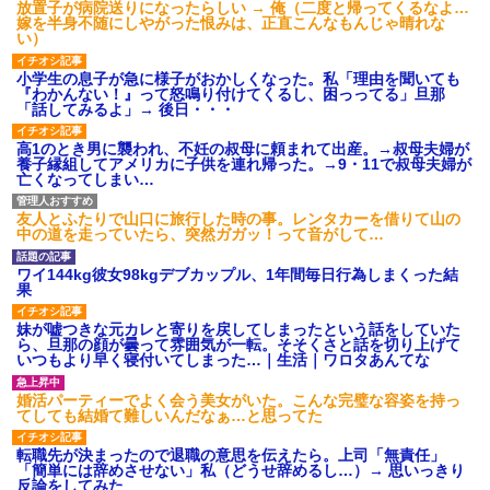
放置子が病院送りになったらしい → 俺（二度と帰ってくるなよ…
嫁を半身不随にしやがった恨みは、正直こんなもんじゃ晴れな
い）
小学生の息子が急に様子がおかしくなった。私「理由を聞いても
『わかんない！』って怒鳴り付けてくるし、困っってる」旦那
「話してみるよ」→ 後日・・・
高1のとき男に襲われ、不妊の叔母に頼まれて出産。→叔母夫婦が
養子縁組してアメリカに子供を連れ帰った。→9・11で叔母夫婦が
亡くなってしまい…
友人とふたりで山口に旅行した時の事。レンタカーを借りて山の
中の道を走っていたら、突然ガガッ！って音がして…
ワイ144kg彼女98kgデブカップル、1年間毎日行為しまくった結
果
妹が嘘つきな元カレと寄りを戻してしまったという話をしていた
ら、旦那の顔が曇って雰囲気が一転。そそくさと話を切り上げて
いつもより早く寝付いてしまった…｜生活｜ワロタあんてな
婚活パーティーでよく会う美女がいた。こんな完璧な容姿を持っ
てしても結婚て難しいんだなぁ…と思ってた
転職先が決まったので退職の意思を伝えたら。上司「無責任」
「簡単には辞めさせない」私（どうせ辞めるし…）→ 思いっきり
反論をしてみた