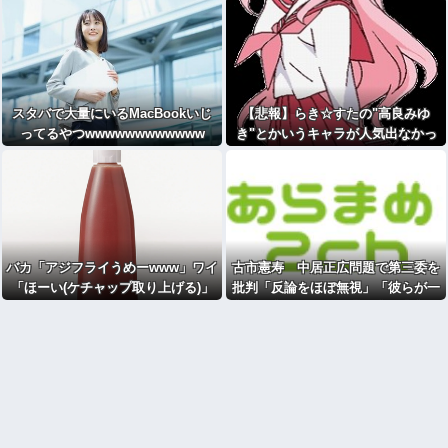
う・・・
スタバで大量にいるMacBookいじ
【悲報】らき☆すたの"高良みゆ
ってるやつwwwwwwwwwwww
き"とかいうキャラが人気出なかっ
た理由、改めて見るとガチで謎www
wwwwwwwwww
バカ「アジフライうめーwww」ワイ
古市憲寿 中居正広問題で第三委を
「ほーい(ケチャップ取り上げる)」
批判「反論をほぼ無視」「彼らが一
方的に言ったことが世の中に定着し
てしまう」橋下徹も同調 [Ailuropo
da melanoleuca★]