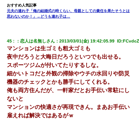
元夫の連れ子「俺の結婚式の時くらい、母親としての責任を果たそうとは
私が遺産を相続。→それを知った義両親が「旅行代金を出せ！」
思わないのか！」→どうも連れ子は…
「リフォーム費用を負担しろ！」「金の管理は私達がする！」と
浅ましくも集りにきた。
嫁が弁護士を連れてきて「悪いと思うなら慰謝料を払って離婚し
45
：
恋人は名無しさん
：
2013/03/01(金) 19:42:05.99 
 ID:
FCvdc
ろ」→ 俺「完全に恐喝になってますね」「お前、これが詐欺だっ
マンションは生ゴミも粗大ゴミも
て知ってる？」
夜中だろうと大晦日だろうといつでも出せる。
スポーツジムが付いてたりするしな。
朝起きたら嫁がいなかった。俺（嫁も嫁実家も電話に出ない…不
安だ）→ 仕事を早退して帰宅すると、嫁と嫁両親と知らない男が
細かいトコだと外観の掃除やウチの水回りや防災
２人・・・
機器のチェックとかも勝手にしてくれる。
【復讐】義兄嫁「生活費、足りない分を貸してほしい」私「貸す
俺も両方住んだが、一軒家だとお手伝い常駐にし
わけないでしょｗｗｗｗ」→ 理由を話したら泣き出して・・私
ないと
（あまりにも希望通り）
マンションの快適さが再現できん。まあお手伝い
【画像】女の子「お母さん！！私ようやくファッションモデルに
雇えれば解決ではあるがｗ
選ばれたの！絶対見に来てね！」→悲しい結果がこれ・・・
妻と同居し始めたときから、よく妻が「どこかで音漏れしてな