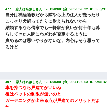
い？音楽聞こえる」と言っていて…
47
：
恋人は名無しさん
：
2013/03/01(金) 20:23:28.22 
 ID:
mFgYO
父が他界→父のフリン相手『どうか相続を放棄して下さい、昔の
自分は神経過敏だから隣やら上の住人が走ったり
ことは謝ります。ごめんなさい…』私「お子さんはフリン略奪婚
って知ってるの？」相手『 』結果→
こっそり犬飼ってたりに耐えられないから
結婚するなら借家でも一軒家が良いが何十年も暮
書店「息子さんが万引きしました」私「はっ？(息子目の前にいる
らしてきた人間にわざわざ否定するように
し…)うちの子ではないので迎えに行きません」→息子を名乗って
た人物の正体が判明するも・・・
責めるのは思いやりがないな。内心はそう思って
るけど
旦那の元カノをSNSで探して写真を保存して顔面評価スレで写真
を晒してた。ほとんどがブスという評価の中で二人ほど意外に好
評価で苦々しく思った
義兄嫁が義実家で「コロナ陽性だったからこのまま療養させて下
さい」と言い出してド修羅場になった
49
：
恋人は名無しさん
：
2013/03/01(金) 20:41:39.63 
 ID:
pt4i+D
何年か前に妹は離婚している。当時生まれた姪が義弟の子じゃな
車を持つなら戸建てがいいね
かったため妹有責での離婚になり…
後はペットの制限が無いのと
ガーデニングが出来る点が戸建てのメリットだよ
ね